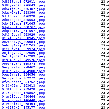
0d830tpjv8_672911.jpeg
0d8lyew02l_926643.jpeg
0dactjq2n6_776487.jpeg
0dadw1xi1b_228399.jpeg
0di83bss6p_496928.jpeg
0dodb8gdqe_385553.jpeg
0dof68amsj_371065.jpeg
0dpbraatnw_388767.jpeg
0dqrbstry2_711597.jpeg
0dt041pgmf_903929.jpeg
0e14f007r7_358945.jpeg
0e28hhc7gw_809684.jpeg
0e9qbj7kij_431703.jpeg
0ee63jyb18_609924.jpeg
0ejb8j739l_282689.jpeg
0el1tyv02l_177289.jpeg
0em14un9wl_349576.jpeg
0eou46vrn3_665374.jpeg
0erpdis1zq_778462.jpeg
0eu1h071y6_424900.jpeg
0eud1rji8q_294056.jpeg
0exojeo8ne_362272.jpeg
0f2m8habcc_234752.jpeg
0f30w71mhu_263613.jpeg
0f38fpp8uk_989428.jpeg
0f752gxsph_175852.jpeg
0fgp632gea_420464.jpeg
0fi4njommf_146440.jpeg
0fvss4frao_268464.jpeg
0fy31t7x6n_145177.jpeg