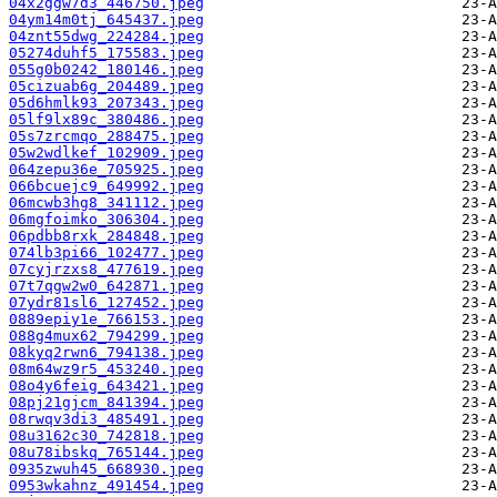
04x2ggw7d3_446750.jpeg
04ym14m0tj_645437.jpeg
04znt55dwg_224284.jpeg
05274duhf5_175583.jpeg
055g0b0242_180146.jpeg
05cizuab6g_204489.jpeg
05d6hmlk93_207343.jpeg
05lf9lx89c_380486.jpeg
05s7zrcmqo_288475.jpeg
05w2wdlkef_102909.jpeg
064zepu36e_705925.jpeg
066bcuejc9_649992.jpeg
06mcwb3hg8_341112.jpeg
06mgfoimko_306304.jpeg
06pdbb8rxk_284848.jpeg
074lb3pi66_102477.jpeg
07cyjrzxs8_477619.jpeg
07t7qgw2w0_642871.jpeg
07ydr81sl6_127452.jpeg
0889epiy1e_766153.jpeg
088g4mux62_794299.jpeg
08kyq2rwn6_794138.jpeg
08m64wz9r5_453240.jpeg
08o4y6feig_643421.jpeg
08pj21gjcm_841394.jpeg
08rwqv3di3_485491.jpeg
08u3162c30_742818.jpeg
08u78ibskq_765144.jpeg
0935zwuh45_668930.jpeg
0953wkahnz_491454.jpeg