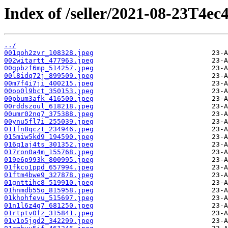
Index of /seller/2021-08-23T4ec
../
001qoh2zvr_108328.jpeg
002witartt_477963.jpeg
00gpbzf6mp_514257.jpeg
00l8idq72j_899509.jpeg
00m7f4i7ji_400215.jpeg
00oo0l9bct_350153.jpeg
00pbum3afk_416500.jpeg
00rddszoul_618218.jpeg
00umr02nq7_375388.jpeg
00ynu5fl7i_255039.jpeg
011fn8qczt_234946.jpeg
015miw5kd9_194590.jpeg
016q1aj4ts_301352.jpeg
017ron0a4m_155768.jpeg
019e6p993k_800995.jpeg
01fkco1ppd_657994.jpeg
01ftm4bwe9_327878.jpeg
01gnttihc8_519910.jpeg
01hnmdb55o_815958.jpeg
01khohfevu_515697.jpeg
01n1l6z4g7_681250.jpeg
01rtptv0fz_315841.jpeg
01v1o5jgd2_342299.jpeg