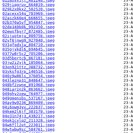
01zmhvv5jf_461246.jpeg
029jiqgruv_664819.jpeg
029k2x0kx2_502520.jpeg
02acexx54g_783969.jpeg
02aszk60e4_668655.jpeg
02b370a5vf_954847.jpeg
02de340b0k_992350.jpeg
02ewsfbvr7_872485.jpeg
02ijuotpju_909756.jpeg
02vf6jnwq9_927040.jpeg
031gfqdxlw_804710.jpeg
035gjykdl6_694645.jpeg
0377w8r5c2_705286.jpeg
03d5bprtcb_867181.jpeg
03jw2i2yjk_185064.jpeg
03on921ttz_388732.jpeg
03vksfg3rp_146516.jpeg
040z9w86ls_376054.jpeg
043leznp31_848647.jpeg
048bf2zwne_891968.jpeg
048iar1n2k_863662.jpeg
049ghy2xew_764977.jpeg
049gmqnsbs_537167.jpeg
04ay9w9236_869409.jpeg
04i6owm3yv_222637.jpeg
04kem2l6jf_303170.jpeg
04o31n74j3_438217.jpeg
04qk1cvlq2_211328.jpeg
04w6fll2ot_223011.jpeg
04wtwbw9sc_584761.jpeg