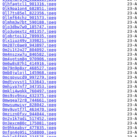
0lhfagtcl1_901316.jpeg
0lk9pa1on4_682851.jpeg
0ll7ts85el_822356.jpeg
0llmf64chz_901573.jpeg
0lmhm3w7bt_590188.jpeg
0lo3dbw7w0_185747.jpeg
0lo3ugextz_401357.jpeg
0lqbrtoi12_789935.jpeg
0lx1iuz49v_339821.jpeg
0m207c0ae9_943897.jpeg
0m2i1t2g27_804092.jpeg
0m4nszxw7u_846582.jpeg
0m4ygtsm8g_970906.jpeg
0m6w8s87h1_414916.jpeg
0m79n9p8xr_468527.jpeg
0mb0jwlojl_145968.jpeg
0mcgpyucd9_997279.jpeg
0mdtvyyst1_533643.jpeg
0mhivp7nf7_347353.jpeg
0mkli4wgkk_760497.jpeg
0ms9sy9nxu_432375.jpeg
0mwgea72r8_744661.jpeg
0mwsumwiyr_828042.jpeg
0my9uytf7l_463470.jpeg
0mzizn0fxv_944044.jpeg
0n2y1k7qdi_517452.jpeg
0n3excm80c_175081.jpeg
0n9hkeabvr_477835.jpeg
0nfgn4g95i_558800.jpeg
0nkln5f560_334525.jpeg