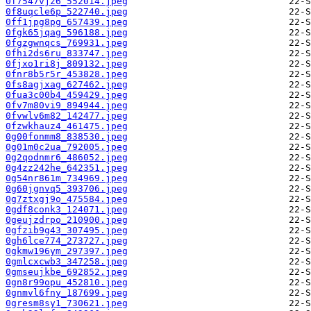
0f7547vjz6_552014.jpeg
0f8uqcle6p_522740.jpeg
0ff1jpg8pg_657439.jpeg
0fgk65jqag_596188.jpeg
0fgzgwnqcs_769931.jpeg
0fhi2ds6ru_833747.jpeg
0fjxo1ri8j_809132.jpeg
0fnr8b5r5r_453828.jpeg
0fs8agjxag_627462.jpeg
0fua3c00b4_459429.jpeg
0fv7m80vi9_894944.jpeg
0fvwlv6m82_142477.jpeg
0fzwkhauz4_461475.jpeg
0g00fonmm8_838530.jpeg
0g01m0c2ua_792005.jpeg
0g2qodnmr6_486052.jpeg
0g4zz242he_642351.jpeg
0g54nr861m_734969.jpeg
0g60jgnvq5_393706.jpeg
0g7ztxgj9o_475584.jpeg
0gdf8conk3_124071.jpeg
0geujzdrpo_210900.jpeg
0gfzib9g43_307495.jpeg
0gh6lce774_273727.jpeg
0gkmw196ym_297397.jpeg
0gmlcxcwb3_347258.jpeg
0gmseujkbe_692852.jpeg
0gn8r99opu_452810.jpeg
0gnmvl6fny_187699.jpeg
0gresm8sy1_730621.jpeg