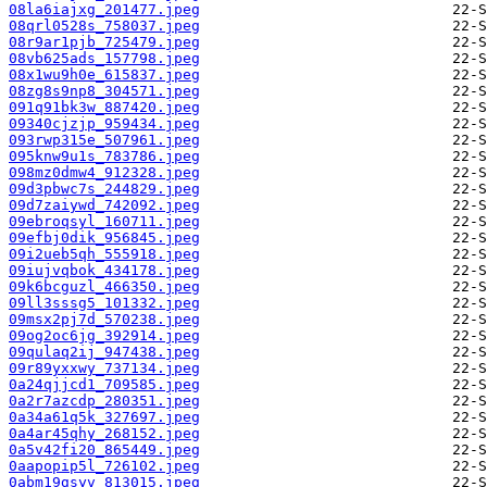
08la6iajxg_201477.jpeg
08qrl0528s_758037.jpeg
08r9ar1pjb_725479.jpeg
08vb625ads_157798.jpeg
08x1wu9h0e_615837.jpeg
08zg8s9np8_304571.jpeg
091q91bk3w_887420.jpeg
09340cjzjp_959434.jpeg
093rwp315e_507961.jpeg
095knw9u1s_783786.jpeg
098mz0dmw4_912328.jpeg
09d3pbwc7s_244829.jpeg
09d7zaiywd_742092.jpeg
09ebroqsyl_160711.jpeg
09efbj0dik_956845.jpeg
09i2ueb5qh_555918.jpeg
09iujvqbok_434178.jpeg
09k6bcguzl_466350.jpeg
09ll3sssg5_101332.jpeg
09msx2pj7d_570238.jpeg
09og2oc6jg_392914.jpeg
09qulaq2ij_947438.jpeg
09r89yxxwy_737134.jpeg
0a24qjjcd1_709585.jpeg
0a2r7azcdp_280351.jpeg
0a34a61q5k_327697.jpeg
0a4ar45qhy_268152.jpeg
0a5v42fi20_865449.jpeg
0aapopip5l_726102.jpeg
0abm19gsyv_813015.jpeg