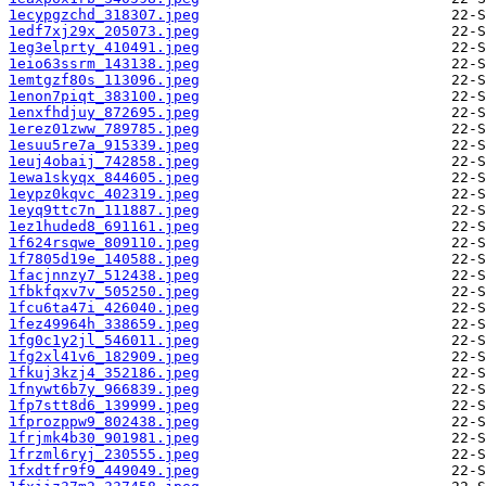
1ecypgzchd_318307.jpeg
1edf7xj29x_205073.jpeg
1eg3elprty_410491.jpeg
1eio63ssrm_143138.jpeg
1emtgzf80s_113096.jpeg
1enon7piqt_383100.jpeg
1enxfhdjuy_872695.jpeg
1erez01zww_789785.jpeg
1esuu5re7a_915339.jpeg
1euj4obaij_742858.jpeg
1ewa1skyqx_844605.jpeg
1eypz0kqvc_402319.jpeg
1eyq9ttc7n_111887.jpeg
1ez1huded8_691161.jpeg
1f624rsqwe_809110.jpeg
1f7805d19e_140588.jpeg
1facjnnzy7_512438.jpeg
1fbkfqxv7v_505250.jpeg
1fcu6ta47i_426040.jpeg
1fez49964h_338659.jpeg
1fg0c1y2jl_546011.jpeg
1fg2xl41v6_182909.jpeg
1fkuj3kzj4_352186.jpeg
1fnywt6b7y_966839.jpeg
1fp7stt8d6_139999.jpeg
1fprozppw9_802438.jpeg
1frjmk4b30_901981.jpeg
1frzml6ryj_230555.jpeg
1fxdtfr9f9_449049.jpeg