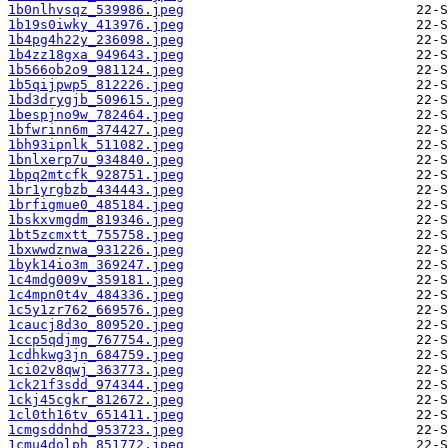
1b0nlhvsqz_539986.jpeg
1b19s0iwky_413976.jpeg
1b4pg4h22y_236098.jpeg
1b4zz18gxa_949643.jpeg
1b566ob2o9_981124.jpeg
1b5qijpwp5_812226.jpeg
1bd3drygjb_509615.jpeg
1bespjno9w_782464.jpeg
1bfwrinn6m_374427.jpeg
1bh93ipnlk_511082.jpeg
1bnlxerp7u_934840.jpeg
1bpq2mtcfk_928751.jpeg
1br1yrgbzb_434443.jpeg
1brfigmue0_485184.jpeg
1bskxvmgdm_819346.jpeg
1bt5zcmxtt_755758.jpeg
1bxwwdznwa_931226.jpeg
1byk14io3m_369247.jpeg
1c4mdg009v_359181.jpeg
1c4mpn0t4v_484336.jpeg
1c5y1zr762_669576.jpeg
1caucj8d3o_809520.jpeg
1ccp5qdjmg_767754.jpeg
1cdhkwg3jn_684759.jpeg
1ci02v8qwj_363773.jpeg
1ck21f3sdd_974344.jpeg
1ckj45cgkr_812672.jpeg
1cl0th16tv_651411.jpeg
1cmgsddnhd_953723.jpeg
1cmu4dolph_851772.jpeg