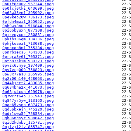
0p0if8euuv_567244.jpeg
0p0lcj0tki_643699.jpeg
0p63w35ym1_395902.jpeg
0pe9keo20w_736173.jpeg
0pfdm4mwi1_855052.jpeg
0ph9wx8nuu_516844.jpeg
0pi6obyuxh_877308.jpeg
0pizvpyxpz_280881.jpeg
0pkihs36qm_104236.jpeg
0pkjkuaezt_713038.jpeg
0pmnxoh8m1_755384.jpeg
0pnrb3ecs5_764303.jpeg
0prqra3v6l_705371.jpeg
0pto87skim_939323.jpeg
0pv2x6vmye_397409.jpeg
0pv7vcg009_756823.jpeg
0pw3x77as0_265995.jpeg
0q2i00h140_428063.jpeg
0q44kjcct7_433035.jpeg
0q684bha2x_441073.jpeg
0q68js4csh_629978.jpeg
0q7wcrz64p_251943.jpeg
0q847yr5yw_113160.jpeg
0qae65vsnb_687473.jpeg
0qd5pbxejh_745220.jpeg
0qdi1sww52_758584.jpeg
0qh86mqsyr_988642.jpeg
0qid2kdnbv_125781.jpeg
0qj1zjf2fv_855747.jpeg