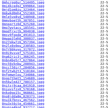
0mhcrgq0ur_514495.jpeg
0mi4kcedg2_699864.jpeg
0mjd1om8zu_323464.jpeg
0mkwkd0mh4_552369.jpeg
0mle5vp8yd_548948.jpeg
0mmvboet5h_387051.jpeg
0mnpqrtz0d_925260.jpeg
0mo7wytacs_185541.jpeg
0mqdfrxctb_904038.jpeg
0msy9fgpde_491013.jpeg
0mwap3lmh0_300037.jpeg
0n27qkw7z6_957394.jpeg
0n2lx0x0pu_230583.jpeg
0n7rbbkuyo_317072.jpeg
0n9i9vxvef_575103.jpeg
0na62ric3j_366245.jpeg
0nbn4bg5r7_627864.jpeg
0nc59zknbw_208943.jpeg
0nccl50ir7_284856.jpeg
0nf2twb2t3_518184.jpeg
0nfgmwnlou_734066.jpeg
0ngp7thmt5_154689.jpeg
0nhkwlm427_780157.jpeg
0nitsj9caa_841910.jpeg
0niuvsfzx0_578168.jpeg
0nko0gp15c_968661.jpeg
0no8jdda8m_828373.jpeg
0nu1k7bnsy_467562.jpeg
0nu3xt6cte_454661.jpeg
0nupsa4kod_932712.jpeg