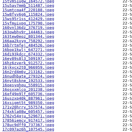
15tvm51ugw_164572.jpeg
15u5av7mmb_511487.jpeg
15umtcqa4f_220188.jpeg
15w8fyv6g6_115824.jpeg
15ws95r1ss_412429.jpeg
15yfmuivpg_175790.jpeg
160vnl36dz_376719.jpeg
163owbhy9r_144463.jpeg
163tew0eoz_801344.jpeg
166aa2kxyg_758292.jpeg
16b7rtmfej_484526.jpeg
16bop1kwlj_647271.jpeg
16di93kdcc_674332.jpeg
16ey89s8l3_509197.jpeg
16hz6zverk_912572.jpeg
16jkycx2t0_966959.jpeg
16n2rd4m6y_213162.jpeg
16nudhbate_279324.jpeg
16nyt8skne_192533.jpeg
16oesyqhqu_558915.jpeg
16osxxmlco_201238.jpeg
16qf49p9lf_605736.jpeg
16uszxp40k_887961.jpeg
16xsigmt5t_989350.jpeg
171v20hrry_557574.jpeg
174xkla08w_605457.jpeg
1762y54qju_529671.jpeg
17856iemcv_917417.jpeg
178uc9dff0_737367.jpeg
17c097az6h_107545.jpeg