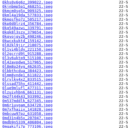
0khs0v6g6z_399022.jpeg
0kjnbmp5p1_468251.jpeg
0kmcm0sg5x_909325.jpeg
0kml4a19da_577833.jpeg
0kmqsfko7z_505217.jpeg
0kp0d0lrz4_356784.jpeg
0kq549azwi_339791.jpeg
0kqk8l3szx_379654.jpeg
0kqyojqy2b_498246.jpeg
0kwcxkuktd_159142.jpeg
0l02kl9jir_218075.jpeg
0l1yi4bldy_221150.jpeg
0l2gcrrd9t_915288.jpeg
0l3v6uktp9_515108.jpeg
0l42avpdwq_517965.jpeg
0l8m8o24yg_462635.jpeg
0lbbthcdua_384423.jpeg
0lmm8ynde1_611822.jpeg
0lrvlky4x2_833515.jpeg
0lssad75hy_411442.jpeg
0lue9mlufl_477311.jpeg
0lzuivhbn6_661131.jpeg
0m2ft44k43_933992.jpeg
0m537mddlk_627345.jpeg
0m6r1uygam_634720.jpeg
0m7xfhaiiv_141828.jpeg
0mbcuw97pz_631058.jpeg
0md31n4b5x_207047.jpeg
0mdb9n5339_406804.jpeg
0mgakifi7p_773106.jpeg