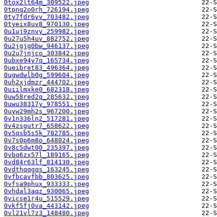
0tox2lt64m_309522.jpeg
0tpnq2o0rh_726194.jpeg
0ty7fdr6yv_703482.jpeg
0tyeix8uv8_970130.jpeg
0u1uj9znvy_259982.jpeg
0u27u5h4uv_882752.jpeg
0u2jgjg0bw_946137.jpeg
0u2u7jnjco_303842.jpeg
0ubxe94y7q_165734.jpeg
0ueibret83_496364.jpeg
0ugwdwlb0g_599604.jpeg
0uh2xjdmzr_444702.jpeg
0uiilmxke0_682318.jpeg
0uw58red2q_285632.jpeg
0uwu38317y_978551.jpeg
0uyw29mh2s_967200.jpeg
0v1n336ln2_517281.jpeg
0v4zsgutr7_658622.jpeg
0v5qsb5s5k_782785.jpeg
0v7s0p6m8o_648024.jpeg
0v8c5dwt00_235397.jpeg
0vbq6zx57l_189165.jpeg
0vd84r63lf_814130.jpeg
0vdthqqgqs_163245.jpeg
0vfbcavfbb_803625.jpeg
0vfsa9phux_933333.jpeg
0vhdal3aqz_930065.jpeg
0vicse1r4u_515529.jpeg
0vkf5fj0va_443142.jpeg
0vl21vl7z3_148480.jpeg