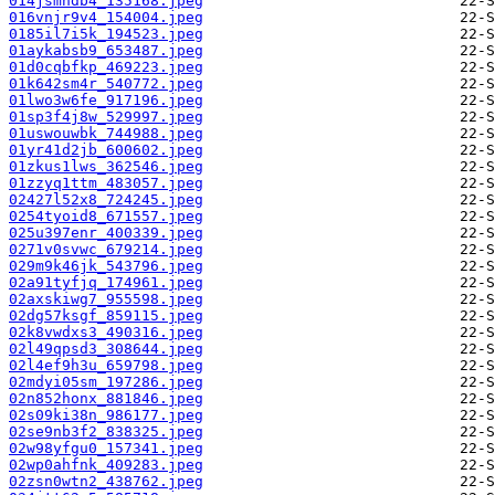
014jsmndb4_135168.jpeg
016vnjr9v4_154004.jpeg
0185il7i5k_194523.jpeg
01aykabsb9_653487.jpeg
01d0cqbfkp_469223.jpeg
01k642sm4r_540772.jpeg
01lwo3w6fe_917196.jpeg
01sp3f4j8w_529997.jpeg
01uswouwbk_744988.jpeg
01yr41d2jb_600602.jpeg
01zkus1lws_362546.jpeg
01zzyq1ttm_483057.jpeg
02427l52x8_724245.jpeg
0254tyoid8_671557.jpeg
025u397enr_400339.jpeg
0271v0svwc_679214.jpeg
029m9k46jk_543796.jpeg
02a91tyfjq_174961.jpeg
02axskiwg7_955598.jpeg
02dg57ksgf_859115.jpeg
02k8vwdxs3_490316.jpeg
02l49qpsd3_308644.jpeg
02l4ef9h3u_659798.jpeg
02mdyi05sm_197286.jpeg
02n852honx_881846.jpeg
02s09ki38n_986177.jpeg
02se9nb3f2_838325.jpeg
02w98yfgu0_157341.jpeg
02wp0ahfnk_409283.jpeg
02zsn0wtn2_438762.jpeg