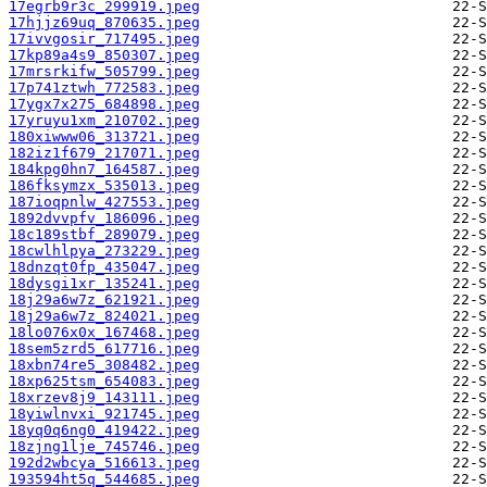
17egrb9r3c_299919.jpeg
17hjjz69uq_870635.jpeg
17ivvgosir_717495.jpeg
17kp89a4s9_850307.jpeg
17mrsrkifw_505799.jpeg
17p741ztwh_772583.jpeg
17ygx7x275_684898.jpeg
17yruyu1xm_210702.jpeg
180xiwww06_313721.jpeg
182iz1f679_217071.jpeg
184kpg0hn7_164587.jpeg
186fksymzx_535013.jpeg
187ioqpnlw_427553.jpeg
1892dvvpfv_186096.jpeg
18c189stbf_289079.jpeg
18cwlhlpya_273229.jpeg
18dnzqt0fp_435047.jpeg
18dysgi1xr_135241.jpeg
18j29a6w7z_621921.jpeg
18j29a6w7z_824021.jpeg
18lo076x0x_167468.jpeg
18sem5zrd5_617716.jpeg
18xbn74re5_308482.jpeg
18xp625tsm_654083.jpeg
18xrzev8j9_143111.jpeg
18yiwlnvxi_921745.jpeg
18yq0q6ng0_419422.jpeg
18zjng1lje_745746.jpeg
192d2wbcya_516613.jpeg
193594ht5q_544685.jpeg