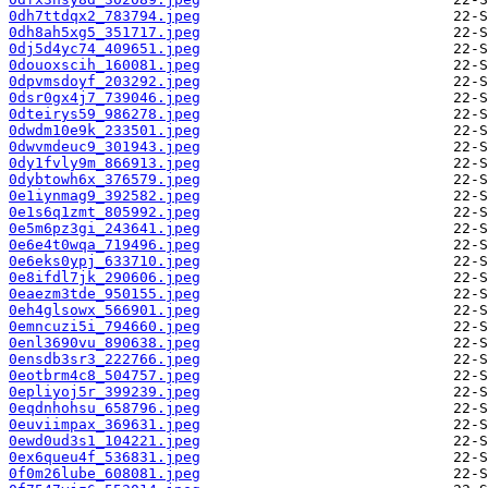
0dh7ttdqx2_783794.jpeg
0dh8ah5xg5_351717.jpeg
0dj5d4yc74_409651.jpeg
0douoxscih_160081.jpeg
0dpvmsdoyf_203292.jpeg
0dsr0gx4j7_739046.jpeg
0dteirys59_986278.jpeg
0dwdm10e9k_233501.jpeg
0dwvmdeuc9_301943.jpeg
0dy1fvly9m_866913.jpeg
0dybtowh6x_376579.jpeg
0e1iynmag9_392582.jpeg
0e1s6q1zmt_805992.jpeg
0e5m6pz3gi_243641.jpeg
0e6e4t0wqa_719496.jpeg
0e6eks0ypj_633710.jpeg
0e8ifdl7jk_290606.jpeg
0eaezm3tde_950155.jpeg
0eh4glsowx_566901.jpeg
0emncuzi5i_794660.jpeg
0enl3690vu_890638.jpeg
0ensdb3sr3_222766.jpeg
0eotbrm4c8_504757.jpeg
0epliyoj5r_399239.jpeg
0eqdnhohsu_658796.jpeg
0euviimpax_369631.jpeg
0ewd0ud3s1_104221.jpeg
0ex6queu4f_536831.jpeg
0f0m26lube_608081.jpeg