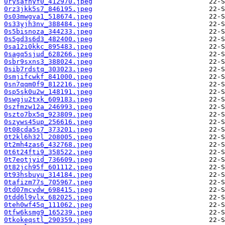
0rysafnyf0_412970.jpeg
0rz3jkk5s7_846195.jpeg
0s03mwgva1_518674.jpeg
0s33yjh3nv_388484.jpeg
0s5bisnoza_344233.jpeg
0s5gd3s6d3_482400.jpeg
0sa12i0kkc_895483.jpeg
0sagq5sjud_628266.jpeg
0sbr9sxns3_388024.jpeg
0sib7rdstq_303023.jpeg
0smjifcwkf_841000.jpeg
0sn7qqm0f9_812216.jpeg
0sp5sk0u2w_148191.jpeg
0swgju2txk_609183.jpeg
0szfmzw12a_246993.jpeg
0szto7bx5q_923809.jpeg
0szyws45up_256616.jpeg
0t08cda5s7_373201.jpeg
0t2kl6h32l_208005.jpeg
0t2mh4zas6_432768.jpeg
0t6t24fti9_358522.jpeg
0t7eotjyid_736609.jpeg
0t82jch95f_601112.jpeg
0t93hsbuyu_314184.jpeg
0tafizm77s_705967.jpeg
0td07mcvdw_698415.jpeg
0tdd6l9vlx_682025.jpeg
0teh0wf45q_111062.jpeg
0tfw6ksmg9_165239.jpeg
0tkokeqstl_290359.jpeg