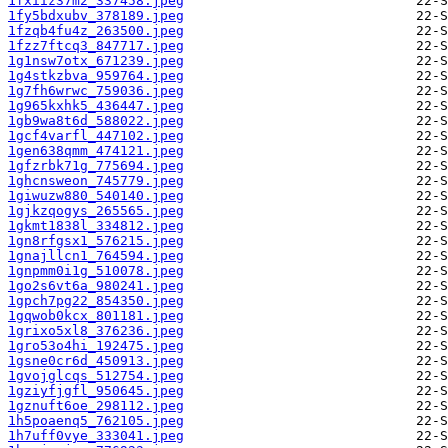
1fxiiz37m2_337458.jpeg
1fy5bdxubv_378189.jpeg
1fzqb4fu4z_263500.jpeg
1fzz7ftcq3_847717.jpeg
1g1nsw7otx_671239.jpeg
1g4stkzbva_959764.jpeg
1g7fh6wrwc_759036.jpeg
1g965kxhk5_436447.jpeg
1gb9wa8t6d_588022.jpeg
1gcf4varfl_447102.jpeg
1gen638qmm_474121.jpeg
1gfzrbk71g_775694.jpeg
1ghcnsweon_745779.jpeg
1giwuzw880_540140.jpeg
1gjkzqogys_265565.jpeg
1gkmt1838l_334812.jpeg
1gn8rfgsx1_576215.jpeg
1gnajllcn1_764594.jpeg
1gnpmm0i1g_510078.jpeg
1go2s6vt6a_980241.jpeg
1gpch7pg22_854350.jpeg
1gqwob0kcx_801181.jpeg
1grixo5xl8_376236.jpeg
1gro53o4hi_192475.jpeg
1gsne0cr6d_450913.jpeg
1gvojglcqs_512754.jpeg
1gziyfjgfl_950645.jpeg
1gznuft6oe_298112.jpeg
1h5poaenq5_762105.jpeg
1h7uff0vye_333041.jpeg