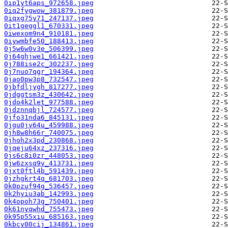
0ip1yt6aps_972658.jpeg
0iq2fygwow_381879.jpeg
0iqxg75y71_247137.jpeg
0it1geggl1_670331.jpeg
0iwexom9n4_910181.jpeg
0iywmbfe50_188413.jpeg
0j5w6w0v3e_506399.jpeg
0j64ghjwe1_661421.jpeg
0j788ise2c_302237.jpeg
0j7nuo7qgr_194364.jpeg
0jao0pw3p8_732547.jpeg
0jbfdljygh_817277.jpeg
0jdggtsm3z_430642.jpeg
0jdo4k2let_977588.jpeg
0jdznnqbjl_724577.jpeg
0jfo31nda6_845131.jpeg
0jgu0jv64u_459988.jpeg
0jh8w8h66r_740075.jpeg
0jhoh2x3pd_230868.jpeg
0jqeju64xz_237316.jpeg
0js6c8i0zr_448053.jpeg
0jw6zxsq9v_413731.jpeg
0jxt0ftl4b_591439.jpeg
0jzhgkrt4q_681703.jpeg
0k0pzuf94g_536457.jpeg
0k2hyiu3ab_142993.jpeg
0k4opoh73g_750401.jpeg
0k61nyqwhd_755473.jpeg
0k95p55xiu_685163.jpeg
0kbcy00cij_134861.jpeg