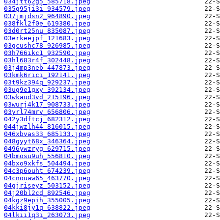
034jtt62g5_585718.jpeg
035g95ji3i_934579.jpeg
037jmjdsn2_964890.jpeg
038fkl2f0e_619380.jpeg
03d0rt25nu_835087.jpeg
03erkeejpf_121683.jpeg
03gcushc78_926985.jpeg
03h766ikc1_932590.jpeg
03hl683r4f_302448.jpeg
03j4mp3neb_447873.jpeg
03kmk6rici_192141.jpeg
03t9kz394q_929237.jpeg
03ug9e1gxy_392134.jpeg
03wkaud3vd_215196.jpeg
03wurj4k17_908733.jpeg
03yrl74mrv_656806.jpeg
042y3dftcj_682312.jpeg
044jwzlh44_816015.jpeg
046xbvas33_685133.jpeg
048gyyt68x_346364.jpeg
0496ywzryg_629715.jpeg
04bmosu9uh_556810.jpeg
04bxo9xkfs_504494.jpeg
04c3p6ouht_674239.jpeg
04cnouaw65_463770.jpeg
04gjriseyz_503152.jpeg
04j20bl2cd_892546.jpeg
04kgz9epih_355005.jpeg
04kki8jy1q_638822.jpeg
04lkii1q3i_263073.jpeg