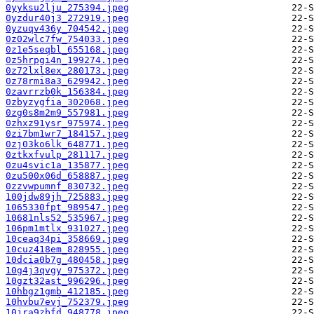
0yyksu2lju_275394.jpeg
0yzdur40j3_272919.jpeg
0yzuqv436y_704542.jpeg
0z02wlc7fw_754033.jpeg
0z1e5seqbl_655168.jpeg
0z5hrpgi4n_199274.jpeg
0z72lxl8ex_280173.jpeg
0z78rmi8a3_629942.jpeg
0zavrrzb0k_156384.jpeg
0zbyzygfia_302068.jpeg
0zg0s8m2m9_557981.jpeg
0zhxz91ysr_975974.jpeg
0zi7bm1wr7_184157.jpeg
0zj03ko6lk_648771.jpeg
0ztkxfvulp_281117.jpeg
0zu4svic1a_135877.jpeg
0zu500x06d_658887.jpeg
0zzvwpumnf_830732.jpeg
100jdw89jh_725883.jpeg
1065330fpt_989547.jpeg
10681nls52_535967.jpeg
106pm1mtlx_931027.jpeg
10ceaq34pi_358669.jpeg
10cuz418em_828955.jpeg
10dcia0b7g_480458.jpeg
10g4j3qvgy_975372.jpeg
10gzt32ast_996296.jpeg
10hbgz1gmb_412185.jpeg
10hvbu7evj_752379.jpeg
10jra9zbfd_948778.jpeg