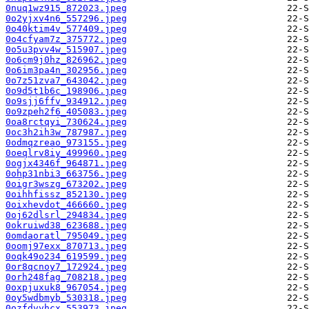
0nuq1wz915_872023.jpeg
0o2yjxv4n6_557296.jpeg
0o40ktim4v_577409.jpeg
0o4cfyam7z_375772.jpeg
0o5u3pvv4w_515907.jpeg
0o6cm9j0hz_826962.jpeg
0o6im3pa4n_302956.jpeg
0o7z51zva7_643042.jpeg
0o9d5t1b6c_198906.jpeg
0o9sjj6ffv_934912.jpeg
0o9zpeh2f6_405083.jpeg
0oa8rctqyi_730624.jpeg
0oc3h2ih3w_787987.jpeg
0odmqzreao_973155.jpeg
0oeqlrv8iy_499960.jpeg
0ogjx4346f_964871.jpeg
0ohp31nbi3_663756.jpeg
0oigr3wszg_673202.jpeg
0oihhfissz_852130.jpeg
0oixhevdot_466660.jpeg
0oj62dlsrl_294834.jpeg
0okruiwd38_623688.jpeg
0omdaoratl_795049.jpeg
0oomj97exx_870713.jpeg
0oqk49o234_619599.jpeg
0or8qcnoy7_172924.jpeg
0orh248fag_708218.jpeg
0oxpjuxuk8_967054.jpeg
0oy5wdbmyb_530318.jpeg
0ozfdvvhcx_553973.jpeg