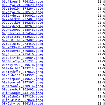
06s48xqqf0_706312.jpeg
06v0bya12z_299629.jpeg
06vz1ou19j_378264.jpeg
06xdnyo1d7_238515.jpeg
0736kvhszo_850001.jpeg
077kedrkdh_237401.jpeg
07dslclk9r_319236.jpeg
07eckyh7yl_518267.jpeg
07ew0ie9e7_238546.jpeg
07gofccivi_465454.jpeg
07jmozl5ci_653023.jpeg
07m0b8tlh1_769482.jpeg
07moblurcz_973459.jpeg
07nx033gd4_242926.jpeg
07rmasevxq_529888.jpeg
07y3pii14a_985410.jpeg
0819dcztbq_308984.jpeg
0853dio2qi_701731.jpeg
0866xy7v78_849578.jpeg
087w9ezht3_103213.jpeg
08c16ykflc_917062.jpeg
08e6p4w127_324557.jpeg
08ebd7p38h_449627.jpeg
08efgoeje9_347397.jpeg
08emcwwol7_778916.jpeg
08eqzvm9it_362091.jpeg
08f69agq0c_743120.jpeg
08gi6zhn2r_307329.jpeg
08ip64ir3j_657848.jpeg
08k6tkvjwv_806188.jpeg