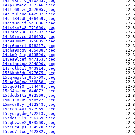
145i48rqmv_410255.jpeg
147p7ut4je_337246.jpeg
149tr68czc_857005.jpeg
14a1zulouo_642902.jpeg
14dff34ldh_406459.jpeg
14diz0c0if_541006.jpeg
14fs4xn7w8_771060.jpeg
14i2anj236_317382.jpeg
14n39invcd_816495.jpeg
14n9a3umt5_395805.jpeg
14pr6bokrf_518317.jpeg
14qha90bgv_485488.jpeg
14tkm9j8fq_813526.jpeg
14vea9lpef_947153.jpeg
14xxfnclpw_234890.jpeg
14y4qlb0wl_943914.jpeg
1556khb5du_977675.jpeg
15bq7mgyls_885769.jpeg
15c4q6v8xw_266858.jpeg
15cqd04j0r_114448.jpeg
15d34swong_844872.jpeg
15ldqd51tz_982569.jpeg
15mf1k62a9_556522.jpeg
15mvur8vyr_412848.jpeg
15oxcn14v7_577969.jpeg
15pyuzggdw_772213.jpeg
15sdoi19li_296769.jpeg
15sqbvwdv2_983560.jpeg
15teuc40p1_334570.jpeg
15toq7i9xq_762382.jpeg