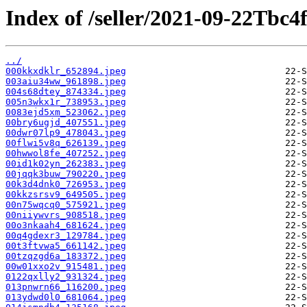
Index of /seller/2021-09-22Tbc4
../
000kkxdklr_652894.jpeg
003aiu34ww_961898.jpeg
004s68dtey_874334.jpeg
005n3wkx1r_738953.jpeg
0083ejd5xm_523062.jpeg
00bry6ugjd_407551.jpeg
00dwr07lp9_478043.jpeg
00flwi5v8q_626139.jpeg
00hwwol8fe_407252.jpeg
00id1k02yn_262383.jpeg
00jqqk3buw_790220.jpeg
00k3d4dnk0_726953.jpeg
00kkzsrsv9_649505.jpeg
00n75wqcq0_575921.jpeg
00niiywvrs_908518.jpeg
00o3nkaah4_681624.jpeg
00q4gdexr3_129784.jpeg
00t3ftvwa5_661142.jpeg
00tzqzgd6a_183372.jpeg
00w01xxo2v_915481.jpeg
0122qxlly2_931324.jpeg
013pnwrn66_116200.jpeg
013ydwd0l0_681064.jpeg