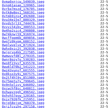
0vma0xnjcw_549039.jpeg
0vnq61asap_120965.jpeg
0vrkp7mszd_176705.jpeg
0vtk8w8ps1_568191.jpeg
0vtmb9ins4_492600.jpeg
0vu34e15g7_880329.jpeg
0vvds5rl33_744476.jpeg
0vvyi54ibv_300553.jpeg
0w4hp2sic4_290808.jpeg
0w74knwj59_916974.jpeg
0wcffgpm6b_489856.jpeg
0wg7z0kvpm_688152.jpeg
0wglwvelvq_871924.jpeg
0whx0xic2t_392038.jpeg
0wjgrvo4kk_217585.jpeg
0wmwuyfd8l_279335.jpeg
0wnr8qzy7o_530283.jpeg
0ws0f23ysf_635570.jpeg
0wu6ld70b2_541223.jpeg
0wz43vunsf_601555.jpeg
0x0kso3v9i_607575.jpeg
0x2tf4hl9y_851989.jpeg
0x75mptu7y_799645.jpeg
0x9n5olivy_646092.jpeg
0xcwchf8sc_648811.jpeg
0xhwayzggh_496542.jpeg
0xhyh57qvw_120165.jpeg
0xiv7926fk_215951.jpeg
0xjg58ojsm_768370.jpeg
0xjifcvihg_297158.jpeg