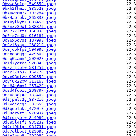
0bwwo6p1rg_549559.jpeg
0bxh2fhmwb_885528.jpeg
0bxuwedm77_793284.jpeg
0bz4abrbk7_365833.jpeg
0c1uylkyz1_887455.jpeg
0c2nxv39xf_588379.jpeg
0c6727lzzz_160836.jpeg
0c7mx7cd0c_916184.jpeg
0c96x5gv0z_187993.jpeg
0c9zf6xsya_268210.jpeg
0cejqokfpi_594996.jpeg
0cgxa8dggp_429502.jpeg
0chq0camn4_502028.jpeg
0cid7yotce_926846.jpeg
0ckzrjtolw_581259.jpeg
0cocl7sp32_154770.jpeg
0cve98dfzw_909552.jpeg
0cyj0x22xw_313168.jpeg
0cz64k6mo1_357420.jpeg
0czd4fqbwq_289797.jpeg
0czyc88j4g_732402.jpeg
0d2jpmls2g_887216.jpeg
0d2veeecqh_333555.jpeg
0d3qeefake_472018.jpeg
0d54cr9zz3_978937.jpeg
0d5rujybfw_844986.jpeg
0d695l4sf1_935232.jpeg
0d9rf9blgk_984731.jpeg
0dd7qlbbc1_823096.jpeg
0dfx3nsy8d_302089.jpeg