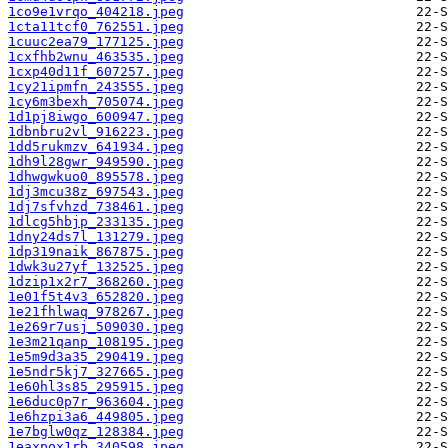
1co9e1vrqo_404218.jpeg
1cta11tcf0_762551.jpeg
1cuuc2ea79_177125.jpeg
1cxfhb2wnu_463535.jpeg
1cxp40d11f_607257.jpeg
1cy21ipmfn_243555.jpeg
1cy6m3bexh_705074.jpeg
1d1pj8iwgo_600947.jpeg
1dbnbru2vl_916223.jpeg
1dd5rukmzv_641934.jpeg
1dh9l28gwr_949590.jpeg
1dhwgwkuo0_895578.jpeg
1dj3mcu38z_697543.jpeg
1dj7sfvhzd_738461.jpeg
1dlcg5hbjp_233135.jpeg
1dny24ds7l_131279.jpeg
1dp319naik_867875.jpeg
1dwk3u27yf_132525.jpeg
1dzip1x2r7_368260.jpeg
1e01f5t4v3_652820.jpeg
1e21fhlwaq_978267.jpeg
1e269r7usj_509030.jpeg
1e3m21qanp_108195.jpeg
1e5m9d3a35_290419.jpeg
1e5ndr5kj7_327665.jpeg
1e60hl3s85_295915.jpeg
1e6duc0p7r_963604.jpeg
1e6hzpi3a6_449805.jpeg
1e7bglw0qz_128384.jpeg
1eaxpox1rb_340598.jpeg