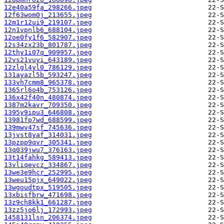
12e40a59fa_298266.jpeg
12f63wom0j_213655.jpeg
12m1r12ui9_219107.jpeg
12n1vpnlb6_688104.jpeg
12oe0fy1f6_582907.jpeg
12s34zx23b_801787.jpeg
12thy1i07q_909957.jpeg
12vs21vuyi_643189.jpeg
12zlgl4yl0_786129.jpeg
131ayazl5b_593247.jpeg
133vh7cmm8_965378.jpeg
1365rl6o4b_753126.jpeg
136x42f40n_480874.jpeg
1387m2kavr_709350.jpeg
1395y9ipu3_646808.jpeg
13981fp7wd_688599.jpeg
139mwv47sf_745636.jpeg
13jvst8yaf_314031.jpeg
13pzpp9qvr_305341.jpeg
13q039jwu7_376163.jpeg
13t14fahkg_589413.jpeg
13vliqevcz_334867.jpeg
13we3e9hcr_252995.jpeg
13weu15pjx_649022.jpeg
13wgoudtpx_519505.jpeg
13xbisfbrw_471698.jpeg
13z9ch8kk1_661287.jpeg
13zz5jo6lj_172993.jpeg
1458131lsn_206374.jpeg