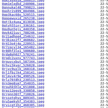
0qkcvqvp18_166013.jpeg
0qm1mledkd_248906.jpeg
0qnnukal48_799823.jpeg
0qohr2s899_884986.jpeg
0qp3kac68o_520515.jpeg
0qqoewuxid_265238.jpeg
0qtjkz4uea_813038.jpeg
0qtvh55inj_336161.jpeg
0qu9un5gjs_440358.jpeg
0qyk421uuj_788246.jpeg
0r21adhpq4_254632.jpeg
0r3kimz2f7_460682.jpeg
0r413o4j4p_220915.jpeg
0r7zqcyl34_165482.jpeg
0r80hf3lo1_500680.jpeg
0rda8ph027_578241.jpeg
0rgdc2uxnx_977743.jpeg
0rguvcxbut_587344.jpeg
0rhvi5kyqr_526828.jpeg
0rjvc9uxlk_168318.jpeg
0rl1fbilk4_258141.jpeg
0rlmvv4r9e_498526.jpeg
0rlz76t8h3_230513.jpeg
0rn3mg8sm7_354035.jpeg
0rouhk5hle_651808.jpeg
0rpz12pgs9_330858.jpeg
0rrgnn36tf_710826.jpeg
0rssotghyx_889345.jpeg
0ru5aekyhf_354383.jpeg
0ryicqt1hz_468305.jpeg