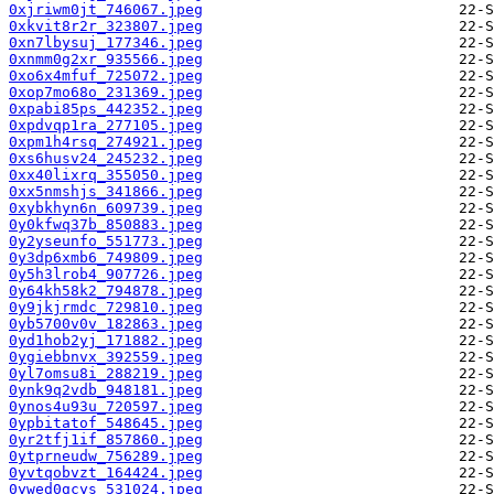
0xjriwm0jt_746067.jpeg
0xkvit8r2r_323807.jpeg
0xn7lbysuj_177346.jpeg
0xnmm0g2xr_935566.jpeg
0xo6x4mfuf_725072.jpeg
0xop7mo68o_231369.jpeg
0xpabi85ps_442352.jpeg
0xpdvqp1ra_277105.jpeg
0xpm1h4rsq_274921.jpeg
0xs6husv24_245232.jpeg
0xx40lixrq_355050.jpeg
0xx5nmshjs_341866.jpeg
0xybkhyn6n_609739.jpeg
0y0kfwq37b_850883.jpeg
0y2yseunfo_551773.jpeg
0y3dp6xmb6_749809.jpeg
0y5h3lrob4_907726.jpeg
0y64kh58k2_794878.jpeg
0y9jkjrmdc_729810.jpeg
0yb5700v0v_182863.jpeg
0yd1hob2yj_171882.jpeg
0ygiebbnvx_392559.jpeg
0yl7omsu8i_288219.jpeg
0ynk9q2vdb_948181.jpeg
0ynos4u93u_720597.jpeg
0ypbitatof_548645.jpeg
0yr2tfj1if_857860.jpeg
0ytprneudw_756289.jpeg
0yvtqobvzt_164424.jpeg
0ywed0gcys_531024.jpeg