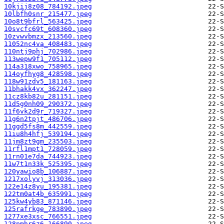
10kjij8z08_784192.jpeg
10lbfh0snr_215477.jpeg
10o8t9bfrl_563425.jpeg
10svcfc69t_608360.jpeg
10zvwvbmzx_213560.jpeg
11052nc4va_408483.jpeg
110ntj9phj_702986.jpeg
113wepw9f1_705112.jpeg
114a318xwo_758965.jpeg
114oyfhyg8_428598.jpeg
118w91zdv5_181163.jpeg
11bhakk4vx_362247.jpeg
11cz8kb82u_281151.jpeg
11d5g0nh09_290372.jpeg
11f6vk2d9r_719327.jpeg
11g6n2tpjt_486706.jpeg
11ggd5fs8m_442559.jpeg
11iu8h4hfj_539194.jpeg
11jm8zt9gm_235503.jpeg
11rfl1mpt1_728059.jpeg
11rn01e7da_744923.jpeg
11w7t1n33k_525395.jpeg
120yawio8b_106887.jpeg
1217xolyvj_313036.jpeg
122e14z8yu_195381.jpeg
122tm0at4b_635991.jpeg
125kw4yb83_871146.jpeg
125rafrkge_783890.jpeg
1277xe3xsc_766551.jpeg
128pmhr6z6_166890.jpeg