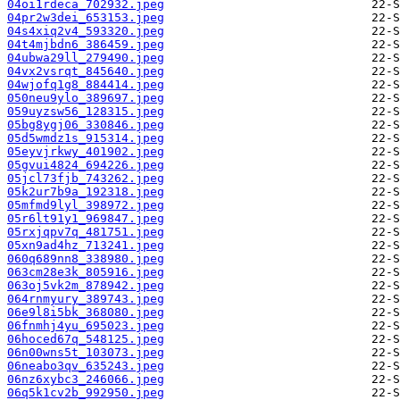
04oi1rdeca_702932.jpeg
04pr2w3dei_653153.jpeg
04s4xiq2v4_593320.jpeg
04t4mjbdn6_386459.jpeg
04ubwa29ll_279490.jpeg
04vx2vsrqt_845640.jpeg
04wjofq1g8_884414.jpeg
050neu9ylo_389697.jpeg
059uyzsw56_128315.jpeg
05bg8ygj06_330846.jpeg
05d5wmdz1s_915314.jpeg
05eyvjrkwy_401902.jpeg
05gvui4824_694226.jpeg
05jcl73fjb_743262.jpeg
05k2ur7b9a_192318.jpeg
05mfmd9lyl_398972.jpeg
05r6lt91y1_969847.jpeg
05rxjqpv7q_481751.jpeg
05xn9ad4hz_713241.jpeg
060q689nn8_338980.jpeg
063cm28e3k_805916.jpeg
063oj5vk2m_878942.jpeg
064rnmyury_389743.jpeg
06e9l8i5bk_368080.jpeg
06fnmhj4yu_695023.jpeg
06hoced67q_548125.jpeg
06n00wns5t_103073.jpeg
06neabo3qv_635243.jpeg
06nz6xybc3_246066.jpeg
06q5k1cv2b_992950.jpeg