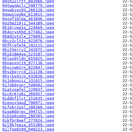
0gsh22lrfr_843966.jpeg
0gtwunmilc_598779.jpeg
0gvwkigz93_266120.jpeg
0gwwzcwgbp_613815.jpeg
0gzgf18lma_463846.jpeg
0gzhm219j2_544389.jpeg
0h18jcmq1o_224069.jpeg
0h4gryxhhd_677462.jpeg
0h8d2vtole_270093.jpeg
0hcz2clt2z_922076.jpeg
0hfhjqfe5k_192215.jpeg
0hi55mjrs2_342075.jpeg
0hi618m4vp_523587.jpeg
0hlas0tldn_655025.jpeg
0hnavxnt19_977138.jpeg
0hsccwm1rn_622847.jpeg
0hy26pjrcd_211138.jpeg
0hyjkx41rn_432020.jpeg
0i1nbngziz_331015.jpeg
0i7obdyypj_548492.jpeg
0iatxoafel_229037.jpeg
0ic6r6jo6i_266957.jpeg
0iddpf1lct_151635.jpeg
0ieqvv3aud_798971.jpeg
0ifokr1ool_280360.jpeg
0iga8dqjpc_394715.jpeg
0ik5e0za9q_286585.jpeg
0ikfbr8aef_277824.jpeg
0il9k7gaiq_455389.jpeg
0ilfgp6599_940223.jpeg