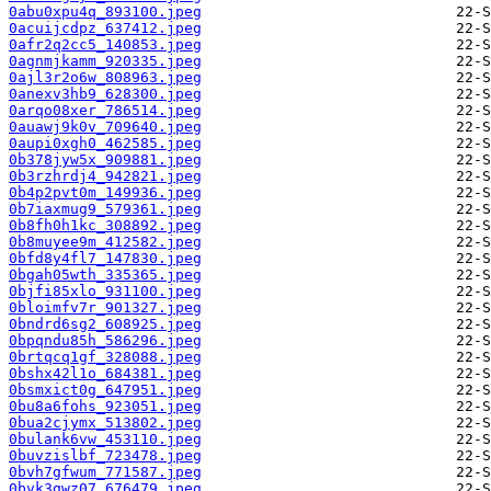
0abu0xpu4q_893100.jpeg
0acuijcdpz_637412.jpeg
0afr2q2cc5_140853.jpeg
0agnmjkamm_920335.jpeg
0ajl3r2o6w_808963.jpeg
0anexv3hb9_628300.jpeg
0arqo08xer_786514.jpeg
0auawj9k0v_709640.jpeg
0aupi0xgh0_462585.jpeg
0b378jyw5x_909881.jpeg
0b3rzhrdj4_942821.jpeg
0b4p2pvt0m_149936.jpeg
0b7iaxmug9_579361.jpeg
0b8fh0h1kc_308892.jpeg
0b8muyee9m_412582.jpeg
0bfd8y4fl7_147830.jpeg
0bgah05wth_335365.jpeg
0bjfi85xlo_931100.jpeg
0bloimfv7r_901327.jpeg
0bndrd6sg2_608925.jpeg
0bpqndu85h_586296.jpeg
0brtqcq1gf_328088.jpeg
0bshx42l1o_684381.jpeg
0bsmxict0g_647951.jpeg
0bu8a6fohs_923051.jpeg
0bua2cjymx_513802.jpeg
0bulank6vw_453110.jpeg
0buvzislbf_723478.jpeg
0bvh7gfwum_771587.jpeg
0bvk3qwz07_676479.jpeg