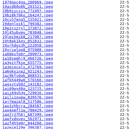
1979qoc4gq_200969.jpeg
19azd60o8k_201521.jpeg
19b9iscziy_772497.jpeg
19bz8k70ko_164247.jpeg
19cs57eng5_155921.jpeg
19donloikl_799382.jpeg
19e2cszryl_373872.jpeg
19l45ubvmv_783048.jpeg
19lmihmib8_217987.jpeg
19t8ek1knv_852832.jpeg
19xrhdgs3h_222058.jpeg
19yriwlpp8_975988.jpeg
1a0desfe0r_209973.jpeg
1a10zemhj9_466726.jpeg
1a3gitfkse_655775.jpeg
1a3pcpcolv_472769.jpeg
1a6gkxina2_921243.jpeg
1ac9kfs0qk_868531.jpeg
1afkh449w0_570160.jpeg
1agsvtvb02_143182.jpeg
1ai69wy48q_123715.jpeg
1aii69vh3g_729016.jpeg
1aili1oupw_839576.jpeg
1aj7mazql8_517586.jpeg
1ao3zhbrra_284587.jpeg
1ao4omfl1w_708429.jpeg
1aq7r27h6j_687399.jpeg
1awfxdovev_562971.jpeg
1azf4htm9r_844260.jpeg
1azmim129e_396387.jpeg