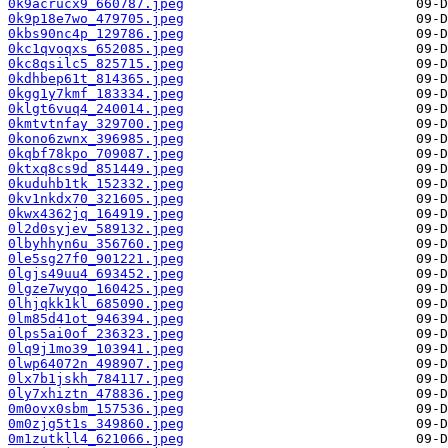
0k9acrucx9_660787.jpeg
0k9p18e7wo_479705.jpeg
0kbs90nc4p_129786.jpeg
0kc1qvoqxs_652085.jpeg
0kc8qsilc5_825715.jpeg
0kdhbep61t_814365.jpeg
0kgg1y7kmf_183334.jpeg
0klgt6vuq4_240014.jpeg
0kmtvtnfay_329700.jpeg
0kono6zwnx_396985.jpeg
0kqbf78kpo_709087.jpeg
0ktxq8cs9d_851449.jpeg
0kuduhb1tk_152332.jpeg
0kv1nkdx70_321605.jpeg
0kwx4362jq_164919.jpeg
0l2d0syjev_589132.jpeg
0lbyhhyn6u_356760.jpeg
0le5sg27f0_901221.jpeg
0lgjs49uu4_693452.jpeg
0lgze7wyqo_160425.jpeg
0lhjqkk1kl_685090.jpeg
0lm85d41ot_946394.jpeg
0lps5ai0of_236323.jpeg
0lq9j1mo39_103941.jpeg
0lwp64072n_498907.jpeg
0lx7b1jskh_784117.jpeg
0ly7xhiztn_478836.jpeg
0m0ovx0sbm_157536.jpeg
0m0zjg5t1s_349860.jpeg
0m1zutkll4_621066.jpeg