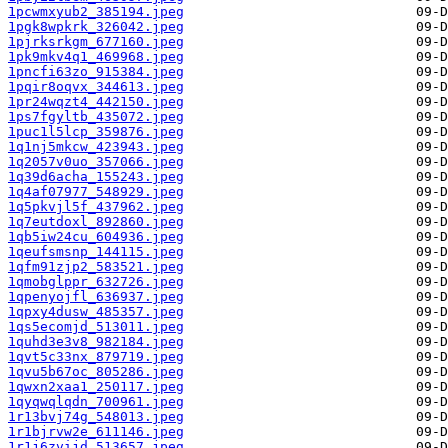
1pcwmxyub2_385194.jpeg
1pgk8wpkrk_326042.jpeg
1pjrksrkgm_677160.jpeg
1pk9mkv4q1_469968.jpeg
1pncfi63zo_915384.jpeg
1pqir8oqvx_344613.jpeg
1pr24wqzt4_442150.jpeg
1ps7fgyltb_435072.jpeg
1puc1l5lcp_359876.jpeg
1q1nj5mkcw_423943.jpeg
1q2057v0uo_357066.jpeg
1q39d6acha_155243.jpeg
1q4af07977_548929.jpeg
1q5pkvjl5f_437962.jpeg
1q7eutdoxl_892860.jpeg
1qb5iw24cu_604936.jpeg
1qeufsmsnp_144115.jpeg
1qfm91zjp2_583521.jpeg
1qmobglppr_632726.jpeg
1qpenyojfl_636937.jpeg
1qpxy4dusw_485357.jpeg
1qs5ecomjd_513011.jpeg
1quhd3e3v8_982184.jpeg
1qvt5c33nx_879719.jpeg
1qvu5b67oc_805286.jpeg
1qwxn2xaa1_250117.jpeg
1qyqwqlqdn_700961.jpeg
1r13bvj74g_548013.jpeg
1r1bjrvw2e_611146.jpeg
1r1j6zvijd_513657.jpeg