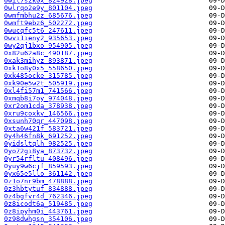
0wil7s2k0x_824928.jpeg
0wlrqo2e9y_801104.jpeg
0wmfmbhu2z_685676.jpeg
0wmft9ebz6_502272.jpeg
0wucqfc5t6_247611.jpeg
0wvi1ieny2_935653.jpeg
0wy2qj1bxo_954905.jpeg
0x82u62a8c_490187.jpeg
0xak3mihyz_893871.jpeg
0xk1o8y0x5_558650.jpeg
0xk485ocke_315785.jpeg
0xk90e5w2t_505919.jpeg
0xl4fi57m1_741566.jpeg
0xmqb8i7oy_974048.jpeg
0xr2om1cda_378938.jpeg
0xru9coxkv_146566.jpeg
0xsunh70qr_447098.jpeg
0xta6w421f_583721.jpeg
0y4h46fn8k_691252.jpeg
0yidsltqlh_982525.jpeg
0yo72gi8ya_873732.jpeg
0yr54rfltu_408496.jpeg
0yuy9w6cjf_859593.jpeg
0yx65e5llo_361142.jpeg
0z1o7nr9bm_478888.jpeg
0z3hbtytuf_834888.jpeg
0z4bgfvr4d_762346.jpeg
0z8icodt6a_519485.jpeg
0z8ipyhm0i_443761.jpeg
0z98dwhgsn_354106.jpeg