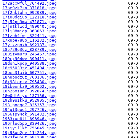
172acxwf6l_764492.jpeg
17ae9zk7zp_371818.jpeg
17f2nktqhm_992089.jpeg
17i00dgiuo_122118.jpeg
17j52ps3mw_471871.jpeg
17jntklwdd_489040.jpeg
17lj38mjgp_363063.jpeg
17tzoh4fwj_322441.jpeg
17xupe788o_116232.jpeg
17ylxzpqxb_692187.jpeg
185729q36z_828789.jpeg
188izvm8r0_246467.jpeg
189cj904wv_390411.jpeg
18dsn1kpdp_940588.jpeg
18e95033sz_451404.jpeg
18ees31aib_607751.jpeg
18hubsdz6z_760136.jpeg
18i98taczv_795480.jpeg
18ibeenkz9_500562.jpeg
18n26oiun7_392874.jpeg
18w0dt6iyx_137156.jpeg
192h9uzkku_952905.jpeg
193lpneqe7_835357.jpeg
194gt3pue1_297726.jpeg
1956sp94ok_691432.jpeg
1963iue6ll_696946.jpeg
196mlud5po_839426.jpeg
19ijyil1kf_756045.jpeg
19j98oo2pv_114254.jpeg
19k3fv056t_681208.jpeg