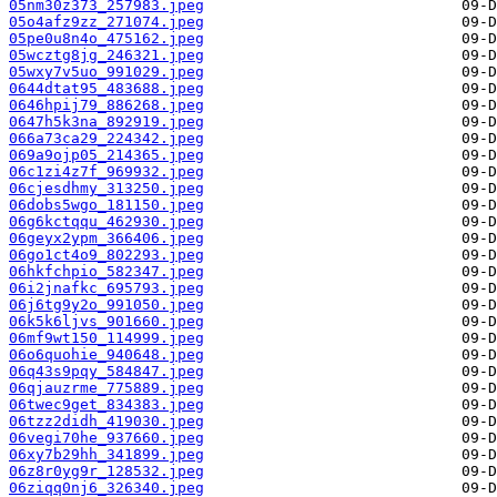
05nm30z373_257983.jpeg
05o4afz9zz_271074.jpeg
05pe0u8n4o_475162.jpeg
05wcztg8jg_246321.jpeg
05wxy7v5uo_991029.jpeg
0644dtat95_483688.jpeg
0646hpij79_886268.jpeg
0647h5k3na_892919.jpeg
066a73ca29_224342.jpeg
069a9ojp05_214365.jpeg
06c1zi4z7f_969932.jpeg
06cjesdhmy_313250.jpeg
06dobs5wgo_181150.jpeg
06g6kctqqu_462930.jpeg
06geyx2ypm_366406.jpeg
06go1ct4o9_802293.jpeg
06hkfchpio_582347.jpeg
06i2jnafkc_695793.jpeg
06j6tg9y2o_991050.jpeg
06k5k6ljvs_901660.jpeg
06mf9wt150_114999.jpeg
06o6quohie_940648.jpeg
06q43s9pqy_584847.jpeg
06qjauzrme_775889.jpeg
06twec9get_834383.jpeg
06tzz2didh_419030.jpeg
06vegi70he_937660.jpeg
06xy7b29hh_341899.jpeg
06z8r0yg9r_128532.jpeg
06ziqq0nj6_326340.jpeg