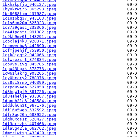
1bxhzkpfju_946127.jpeg
1byukrwir5_365293.jpeg
1bz8688lim_437987.jpeg
1c1nz6bq37_943103.jpeg
1c1s6mm20m_625923.jpeg
1c37a9gasc_232366.jpeg
1c441pqsti_991382.jpeg
1c9kh9mv0l_143291.jpeg
1cbclaj4k3_920371.jpeg
1ccowenbw6_442890.jpeg
1cfmjpehjf_753950.jpeg
1cjk8jeqt2_943066.jpeg
1clwrezsrt_374834.jpeg
1cp9vs3ivg_845785.jpeg
1cpu43hgxk_578773.jpeg
1cw6zlakrg_903205.jpeg
1cy0hccry2_788976.jpeg
1cz8si8rmb_946399.jpeg
1czpduv4ea_627858.jpeg
1d3hqw1pf0_881726.jpeg
1d84ahelje_933307.jpeg
1dbxoh31c6_248584.jpeg
1ddd6h6n3t_967176.jpeg
1df16u5wgh_532592.jpeg
1dfr3qq20h_688952.jpeg
1dgh0xds1z_528427.jpeg
1dl3arrzhk_407466.jpeg
1dlavg42la_662762.jpeg
1dmerlwtsg_433420.jpeg