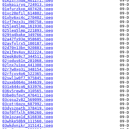
01k2sf7nq8_461271.jpeg
01okpiiryg_724913.jpeg
01qfurzkxp_407428.jpeg
01vc20pfil_614802.jpeg
01xhv6xc4c_270402.jpeg
01zf7mzx3i_390758.jpeg
025leq5lmp_161930.jpeg
025leq5lmp_221893.jpeg
029tq4kqke_349766.jpeg
02a47fx93e_958685.jpeg
02avfylrx5_100187.jpeg
02d70n13bn_920883.jpeg
02e1fmy4uv_822224.jpeg
02eqk8o9c7_344511.jpeg
02jodus61n_281068.jpeg
02lnx7u1pq_441308.jpeg
02r7w0xg3i_348154.jpeg
02rfcyv4o6_522365.jpeg
02swl1w0f7_975845.jpeg
02uxeb064o_344639.jpeg
031x644cg6_633976.jpeg
036v5rew8v_310565.jpeg
03be0sfqyt_476411.jpeg
03cgsu2y82_569099.jpeg
03cotj6qzo_687992.jpeg
03dyszpatb_378419.jpeg
03of0ffxlh_696260.jpeg
03p1ozag1d_616838.jpeg
03whkp50b9_111560.jpeg
03wkdynikr_315141.jpeg