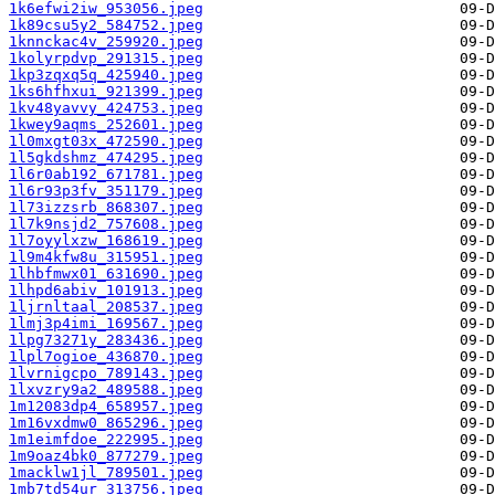
1k6efwi2iw_953056.jpeg
1k89csu5y2_584752.jpeg
1knnckac4v_259920.jpeg
1kolyrpdvp_291315.jpeg
1kp3zqxq5q_425940.jpeg
1ks6hfhxui_921399.jpeg
1kv48yavvy_424753.jpeg
1kwey9aqms_252601.jpeg
1l0mxgt03x_472590.jpeg
1l5gkdshmz_474295.jpeg
1l6r0ab192_671781.jpeg
1l6r93p3fv_351179.jpeg
1l73izzsrb_868307.jpeg
1l7k9nsjd2_757608.jpeg
1l7oyylxzw_168619.jpeg
1l9m4kfw8u_315951.jpeg
1lhbfmwx01_631690.jpeg
1lhpd6abiv_101913.jpeg
1ljrnltaal_208537.jpeg
1lmj3p4imi_169567.jpeg
1lpg73271y_283436.jpeg
1lpl7ogioe_436870.jpeg
1lvrnigcpo_789143.jpeg
1lxvzry9a2_489588.jpeg
1m12083dp4_658957.jpeg
1m16vxdmw0_865296.jpeg
1m1eimfdoe_222995.jpeg
1m9oaz4bk0_877279.jpeg
1macklw1jl_789501.jpeg
1mb7td54ur_313756.jpeg