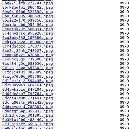
0bqk7jlffk_277741.jpeg
0brk8gwfoi_866482.jpeg
0bs9xi91od_524692.jpeg
0bu3iw693v_900520.jpeg
0bwjz2wf70_639356.jpeg
0bxjdutcbd_952496.jpeg
0c0ar9k7wt_506991.jpeg
0c4chy2rso_953926.jpeg
0cg3mey338_287366.jpeg
0ckjxu2o2a_189000.jpeg
0cm1dqcqzc_178877.jpeg
0cn2zj35mk_748527.jpeg
0comj66yzt_470682.jpeg
0counc26gx_739500.jpeg
0csfl4rg5e_683656.jpeg
0ctcsjznug_657302.jpeg
0cto1iat3i_382309.jpeg
0cwge70q9e_905769.jpeg
0d12cmfrj2_594495.jpeg
0d2908ywss_464161.jpeg
0d4ywkzb1e_847184.jpeg
0d63de8ka7_793784.jpeg
0dcci43d8m_771491.jpeg
0dcrq80stn_963142.jpeg
0ddicypwi4_788364.jpeg
0dunrgt34p_952932.jpeg
0dx2djqdqw_301395.jpeg
0e3ktui2b0_483440.jpeg
0e3l5jihft_659617.jpeg
0e8dslqfpp_993617.jpeg