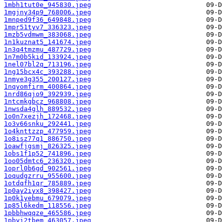
1mbh1tut0e_945830.jpeg
1mgjny34p9_768006.jpeg
1mnped9f36_649848.jpeg
1mpr51tyv7_336323.jpeg
1mzb5vdmwm_383068.jpeg
1n1kuznat5_141674.jpeg
1n3q4tmzmu_487729.jpeg
1n7m0b5kid_133924.jpeg
1nel07bl2q_713196.jpeg
1ng15bcx4c_393288.jpeg
1nmye3g355_200127.jpeg
1nqyomfirm_400864.jpeg
1nrd86qjo9_392939.jpeg
1ntcmkgbcz_968808.jpeg
1nwsda4glh_889532.jpeg
1o0n7xezjh_172468.jpeg
1o3v66snku_292441.jpeg
1o4knttzzp_477959.jpeg
1o8isz77q1_886750.jpeg
1oawfjgsmj_826325.jpeg
1obs1f1p52_741896.jpeg
1oo05dmtc6_236320.jpeg
1oprl0b6gd_902561.jpeg
1oqudgzrru_955600.jpeg
1otdqfh1qr_785889.jpeg
1p0ay2iyx8_398427.jpeg
1p0k1yebmu_679079.jpeg
1p85l6kedm_118556.jpeg
1pbbhwqqze_465586.jpeg
1pbyi2tbem_463057.jpeg