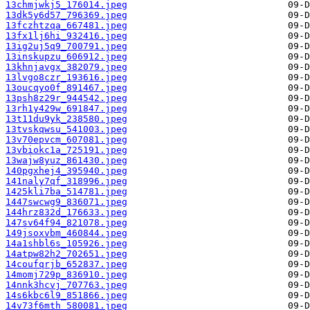
13chmjwkj5_176014.jpeg
13dk5y6d57_796369.jpeg
13fczhtzqa_667481.jpeg
13fx1lj6hi_932416.jpeg
13ig2uj5q9_700791.jpeg
13inskupzu_606912.jpeg
13khnjavgx_382079.jpeg
13lvgo8czr_193616.jpeg
13oucqyo0f_891467.jpeg
13psh8z29r_944542.jpeg
13rh1y429w_691847.jpeg
13t11du9yk_238580.jpeg
13tvskqwsu_541003.jpeg
13v70epvcm_607081.jpeg
13vbiokc1a_725191.jpeg
13wajw8yuz_861430.jpeg
140pgxhej4_395940.jpeg
141naly7qf_318996.jpeg
1425kli7ba_514781.jpeg
1447swcwg9_836071.jpeg
144hrz832d_176633.jpeg
147sv64f94_821078.jpeg
149jsoxvbm_460844.jpeg
14a1shbl6s_105926.jpeg
14atpw82h2_702651.jpeg
14coufqrjb_652837.jpeg
14momj729p_836910.jpeg
14nnk3hcvj_707763.jpeg
14s6kbc6l9_851866.jpeg
14v73f6mth_580081.jpeg