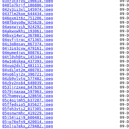
03xr3cxjyu_196614.jpeg
040lo7krjf_186886.jpeg
042y3ii3xl_145974.jpeg
0437lm2koe_644434.jpeg
046pxm1t6z_751206.jpeg
048fbqyo0w_925628.jpeg
04agxwjyik_924292.jpeg
04akwxwkhi_193061.jpeg
04bvx14wri_367881.jpeg
04gvfjtrqc_471365.jpeg
04i3q8qsay_867374.jpeg
04j3ig3cyw_479161.jpeg
04mume4jws_808761.jpeg
04tl0yh0tu_145344.jpeg
04w1g6skea_437393.jpeg
04xuq2dsl1_481111.jpeg
04ydilet2m_480701.jpeg
04yo6lyj2x_396721.jpeg
04zb9ylvtg_577482.jpeg
04zky2ns64_648039.jpeg
053ljrzxeq_647639.jpeg
0579jnaxaa_597963.jpeg
057hqmgyia_328650.jpeg
05c4oijmh5_637207.jpeg
05ffedsio5_835627.jpeg
05fgh3vti2_817305.jpeg
05gsnwrmhc_419229.jpeg
05j54jizj9_600481.jpeg
05jp76qfn9_420014.jpeg
05nlju7ekx_279482.jpeg