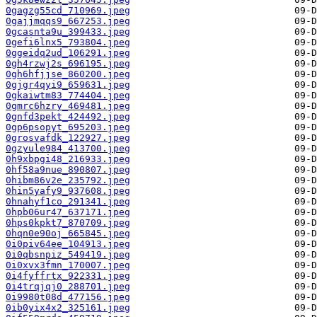
0gagzg55cd_710969.jpeg
0gajjmqqs9_667253.jpeg
0gcasnta9u_399433.jpeg
0gefi6lnx5_793804.jpeg
0ggeidq2ud_106291.jpeg
0gh4rzwj2s_696195.jpeg
0gh6hfjjse_860200.jpeg
0gjgr4qyi9_659631.jpeg
0gkaiwtm83_774404.jpeg
0gmrc6hzry_469481.jpeg
0gnfd3pekt_424492.jpeg
0gp6psopyt_695203.jpeg
0grosvafdk_122927.jpeg
0gzyule984_413700.jpeg
0h9xbpgi48_216933.jpeg
0hf58a9nue_890807.jpeg
0hibm86v2e_235792.jpeg
0hin5yafy9_937608.jpeg
0hnahyf1co_291341.jpeg
0hpb06ur47_637171.jpeg
0hps0kpkt7_870709.jpeg
0hqn0e90oj_665845.jpeg
0i0piv64ee_104913.jpeg
0i0qbsnpiz_549419.jpeg
0i0xvx3fmn_170007.jpeg
0i4fyffrtx_922331.jpeg
0i4trqjqj0_288701.jpeg
0i9980t08d_477156.jpeg
0ib0yix4x2_325161.jpeg