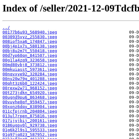
Index of /seller/2021-12-09Tdcf
../
00177b6u93_568940.jpeg
0030935vyz_255830.jpeg
008iof5xa6_174847.jpeg
00bj4p1x7s_580138.jpeg
00bj8u2m7t_550418.jpeg
00d7yp60qn_841507.jpeg
00g1la4zq9_323658.jpeg
00md80vbj8_373812.jpeg
00mkuiasst_597361.jpeg
00nqvxye92_320284.jpeg
00nv20w79g_401288.jpeg
00qht3z6b0_122424.jpeg
00rexw2w71_968152.jpeg
00t273jdkn_654920.jpeg
00ugnd9pu6_863468.jpeg
00vuyhe0qf_959457.jpeg
00xonz6dqv_838904.jpeg
011cfpjrnb_204804.jpeg
013ul7rpen_875816.jpeg
017ijyjbij_200161.jpeg
0186ugpv0l_929738.jpeg
01g6k2l9s1_595533.jpeg
01g97jq023_587952.jpeg