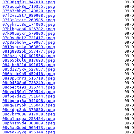
07098jqf9j_847010.jpeg
073ucqwk8q_719355.jpeg
075h7chby9_149820.jpeg
07f2vzz8t7_980908.jpeg
07f3t3fcit_269585.jpeg
07gykr1t8o_174000.jpeg
07hlhgwea0_626782.jpeg
07k09uuyxr_579800.jpeg
07n9vu8nf2_731417.jpeg
07p8aphqhv_179907.jpeg
0819vgrska_963899.jpeg
081g8932ob_557477.jpeg
083hzajyl0_601554.jpeg
083p5bk6l6_817693.jpeg
084jhk821d_691675.jpeg
085d127yxv_527657.jpeg
086htdc9h5_452418.jpeg
08a8p5xnr3_515718.jpeg
08c04508o6_736249.jpeg
08dpecta93_336744.jpeg
08eyot50e1_769544.jpeg
08f6g7da2i_751644.jpeg
08lbgzqj6a_941098.jpeg
08mqw1rypk_155043.jpeg
08o4dgc3ak_376850.jpeg
08o7brm686_917938.jpeg
08oq1ucqea_253454.jpeg
08phszovd4_308869.jpeg
08v5xb0pbd_905473.jpeg
08wso7wy2q_455344.jpeg