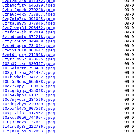
0zatzm1340_641362.jpeg
0zba9df5ty_646399.jpeg
0zbui2pozb_279228.jpeg
0zna6by4k5_737867.jpeg
0zq7nlq7iw_391025.jpeg
0zrta389v5_377946.jpeg
0zs7lwej34_296462.jpeg
0zsfchv3jk_452019.jpeg
0ztudsomtp_372218.jpeg
0ztyjg56ht_449868.jpeg
0zue9hgqiq_734094.jpeg
0zw45t261n_463642.jpeg
0zwl04jpry_212968.jpeg
0zyt75ov6r_830635.jpeg
102n37itxm_330557.jpeg
1035ofnrtm_753489.jpeg
103gjl17na_244477.jpeg
107f1wkdli_341262.jpeg
10bz559qaw_665688.jpeg
10g722xpyl_100806.jpeg
10icgsbjqx_455048.jpeg
10lo42kpn3_610767.jpeg
10q7njvucm_284596.jpeg
10rdmj2byv_229389.jpeg
10xbx4b475_907598.jpeg
10xji2lf3l_917562.jpeg
10zks730a6_744964.jpeg
110j3kxo2s_137637.jpeg
114zmd3y8m_222786.jpeg
115jn1yt5y_522693.jpeg