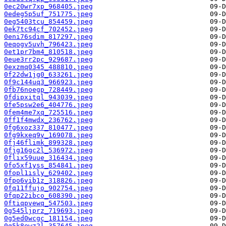
0ec20wr7xp_968405.jpeg
0edeg5p5uf_751775.jpeg
0eg5403tcu_854459.jpeg
0ek7tc94cf_702452.jpeg
0eni76sdim_817297.jpeg
0eqogv5uvh_796423.jpeg
0et1pr7bm4_810518.jpeg
0eue3rr2pc_929687.jpeg
0exzmq0345_488810.jpeg
0f22dw1jg0_633261.jpeg
0f9c144uq3_966923.jpeg
0fb76noegp_728449.jpeg
0fdipxitql_943039.jpeg
0fe5psw2e6_404776.jpeg
0fem4me7xq_725516.jpeg
0ff1f4mwdx_236762.jpeg
0fg6xoz337_810477.jpeg
0fg9kxeq9v_169078.jpeg
0fj46flimk_899328.jpeg
0fjg16gc2l_536972.jpeg
0flix59uue_316434.jpeg
0fo5xf1yss_854841.jpeg
0fopl1isly_629402.jpeg
0fpo6vib1z_318826.jpeg
0fq11ffujo_902754.jpeg
0fqp22ibco_608390.jpeg
0ftiqpvewq_547503.jpeg
0g545ljprz_719693.jpeg
0g5ed0wcgc_181154.jpeg
0g5k8ewz2l_357645.jpeg