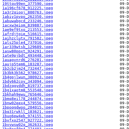
19ttqv99en_377590.jpeg
1a196cf678_912225.jpeg
1a3r2qiooj_800763.jpeg
1abiy1pvpo_262350.jpeg
1abuwabgcd_233246.jpeg
1acxw3eiom_839887.jpeg
1ae9ef9txo_213553.jpeg
1afrdjtgie_516615.jpeg
1aihzclutx_791582.jpeg
1als25ple4_737016.jpeg
1ar339wtsb_129689.jpeg
1asw80ppxt_924291.jpeg
1ate9pjbdt_493448.jpeg
1auagvnrd6_276281.jpeg
1aujp5tem6_183287.jpeg
1b2cb2jm24_732447.jpeg
1b3bk3k562_978627.jpeg
1b4gpjlwun_380923.jpeg
1bdy662coy_343094.jpeg
1bdzqgyddh_819737.jpeg
1bg1xaotm8_553548.jpeg
1bkhah9ewu_765646.jpeg
1bmq8eil78_244874.jpeg
1bnw02eex4_579556.jpeg
1bpoqgdwoo_204015.jpeg
1bq31rwkll_183621.jpeg
1buo6pw4eb_974155.jpeg
1bvfxo2547_927722.jpeg
1bvvwsw02q_362633.jpeg
1bx8orf0p4_774403.jpeg