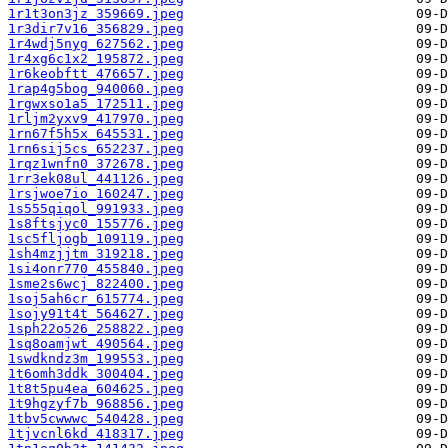
1r1t3on3jz_359669.jpeg
1r3dir7v16_356829.jpeg
1r4wdj5nyg_627562.jpeg
1r4xg6c1x2_195872.jpeg
1r6keobftt_476657.jpeg
1rap4g5bog_940060.jpeg
1rgwxso1a5_172511.jpeg
1rljm2yxv9_417970.jpeg
1rn67f5h5x_645531.jpeg
1rn6sij5cs_652237.jpeg
1rqz1wnfn0_372678.jpeg
1rr3ek08ul_441126.jpeg
1rsjwoe7io_160247.jpeg
1s555qiqol_991933.jpeg
1s8ftsjyc0_155776.jpeg
1sc5fljogb_109119.jpeg
1sh4mzjjtm_319218.jpeg
1si4onr770_455840.jpeg
1sme2s6wcj_822400.jpeg
1soj5ah6cr_615774.jpeg
1sojy91t4t_564627.jpeg
1sph22o526_258822.jpeg
1sq8oamjwt_490564.jpeg
1swdkndz3m_199553.jpeg
1t6omh3ddk_300404.jpeg
1t8t5pu4ea_604625.jpeg
1t9hgzyf7b_968856.jpeg
1tbv5cwwwc_540428.jpeg
1tjvcnl6kd_418317.jpeg