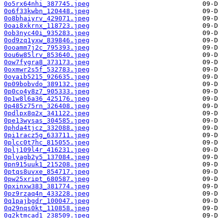
0o5rx64nhi_387745.jpeg
0o6f33kwbn_120448.jpeg
0o8bhaiyrv_429071.jpeg
0oai8xkrnx_118723.jpeg
0ob3nyc40i_935283.jpeg
0od9zq1yxw_839846.jpeg
0ooamm7j2c_795393.jpeg
0ou6w85lrv_853640.jpeg
0ow7fygra8_373173.jpeg
0oxmwr2s5f_532783.jpeg
0oyaib5215_926635.jpeg
0p09bobvdo_389132.jpeg
0p0co4y8z7_905333.jpeg
0p1w8l6a36_425176.jpeg
0p485z75rn_326408.jpeg
0pdlpx8q2x_341122.jpeg
0pe13wysas_304585.jpeg
0phda4tjcz_332088.jpeg
0pi1racz5g_633711.jpeg
0plcc0t7hc_815055.jpeg
0plj109l4r_416231.jpeg
0plyagb2y5_137084.jpeg
0pn915uuk1_215208.jpeg
0ptqs8uvxe_854717.jpeg
0pw25xript_680587.jpeg
0pxinxw383_381774.jpeg
0pz9rzaq4n_433228.jpeg
0q1pajbgdr_100047.jpeg
0q29nqs0kt_110858.jpeg
0q2ktmcad1_238509.jpeg