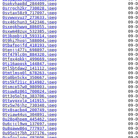
0spkvhap8d_284409.jpeg
0srrgch2kr_730028.jpeg
0svtax58z9_717097.jpeg
0svwwxvuz7_273633.jpeg
0sx46chun3_542346.jpeg
0sxegkhwwg_886055.jpeg
0sxwm48zux_532385.jpeg
0t3kqpbji9_593314.jpeg
0t9hi7hvqj_588004.jpeg
0tbafpojfd_418193.jpeg
0tenjj477i_698897.jpeg
0tf479lc0n_884320.jpeg
0tfqx4qkkj_499669.jpeg
0ti16apqsk_144847.jpeg
0tl5btdaw2_141112.jpeg
0tmtlmsg0l_678263.jpeg
0tq0bn5ckx_350667.jpeg
0ts5kf21ic_814982.jpeg
0tsmcp57w0_980903.jpeg
0tsuw8z061_700024.jpeg
0tt3g5pltp_383706.jpeg
0ttwygxylp_141915.jpeg
0tv5w76jhz_730340.jpeg
0tx8sacbq4_200749.jpeg
0tyiaw44us_304891.jpeg
0u28o4hpem_445462.jpeg
0u6cjcl9wq_137697.jpeg
0u8qaww86g_777937.jpeg
0u95p1t7bh_237176.jpeg
0uafovloqw_492606.jpeg