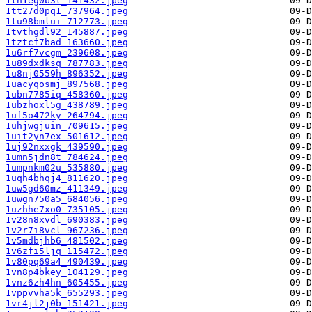
1tn1eg0b3t_141432.jpeg
1tt27d0pq1_737964.jpeg
1tu98bmlui_712773.jpeg
1tvthgdl92_145887.jpeg
1tztcf7bad_163660.jpeg
1u6rf7vcgm_239608.jpeg
1u89dxdksq_787783.jpeg
1u8nj0559h_896352.jpeg
1uacyqosmj_897568.jpeg
1ubn7785iq_458360.jpeg
1ubzhoxl5g_438789.jpeg
1uf5o472ky_264794.jpeg
1uhjwgjuin_709615.jpeg
1uit2yn7ex_501612.jpeg
1uj92nxxgk_439590.jpeg
1umn5jdn8t_784624.jpeg
1umpnkm02u_535880.jpeg
1uqh4bhqj4_811620.jpeg
1uw5gd60mz_411349.jpeg
1uwgn750a5_684056.jpeg
1uzhhe7xo0_735105.jpeg
1v28n8xvdl_690383.jpeg
1v2r7i8vcl_967236.jpeg
1v5mdbjhb6_481502.jpeg
1v6zfi5ljq_115472.jpeg
1v80pq69a4_490439.jpeg
1vn8p4bkey_104129.jpeg
1vnz6zh4hn_605455.jpeg
1vppvvha5k_655293.jpeg
1vr4jl2j0b_151421.jpeg