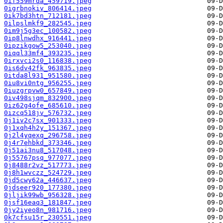
0if559mrda_459719.jpeg
0igrbnokiv_806414.jpeg
0ik7bd3htn_712181.jpeg
0ilpslmkf9_282545.jpeg
0im9j5g3ec_100582.jpeg
0ip8lnwdhx_916441.jpeg
0ipzikgow5_253040.jpeg
0iqql33mf4_393235.jpeg
0irxvci2s0_116838.jpeg
0is6dv42fk_963835.jpeg
0itda8l931_951580.jpeg
0iu8vi0ntg_956255.jpeg
0iuzgrpvw0_657849.jpeg
0iv498sjqm_832900.jpeg
0iz62g4ofe_685610.jpeg
0izcq518jv_576732.jpeg
0j1iv2c7sx_901333.jpeg
0j1xqh4h2y_151367.jpeg
0j2l4yqexq_296758.jpeg
0j4r7ehbkd_373346.jpeg
0j51ai3nu8_517048.jpeg
0j55767psq_977077.jpeg
0j8488r2vz_517773.jpeg
0j8h1wvczz_524729.jpeg
0jd5cwy62a_446637.jpeg
0jdseer920_177380.jpeg
0jljik99wb_956328.jpeg
0jsf16eaq3_181847.jpeg
0jy2iyeo8n_981716.jpeg
0k7cfsu15r_230551.jpeg