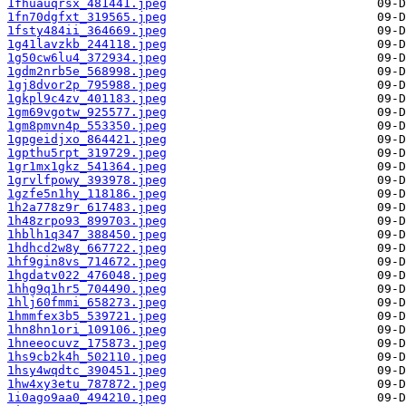
1fhuauqrsx_481441.jpeg
1fn70dgfxt_319565.jpeg
1fsty484ii_364669.jpeg
1g41lavzkb_244118.jpeg
1g50cw6lu4_372934.jpeg
1gdm2nrb5e_568998.jpeg
1gj8dvor2p_795988.jpeg
1gkpl9c4zv_401183.jpeg
1gm69vgotw_925577.jpeg
1gm8pmvn4p_553350.jpeg
1gpgeidjxo_864421.jpeg
1gpthu5rpt_319729.jpeg
1gr1mx1gkz_541364.jpeg
1grvlfpowy_393978.jpeg
1gzfe5n1hy_118186.jpeg
1h2a778z9r_617483.jpeg
1h48zrpo93_899703.jpeg
1hblh1q347_388450.jpeg
1hdhcd2w8y_667722.jpeg
1hf9gin8vs_714672.jpeg
1hgdatv022_476048.jpeg
1hhg9q1hr5_704490.jpeg
1hlj60fmmi_658273.jpeg
1hmmfex3b5_539721.jpeg
1hn8hn1ori_109106.jpeg
1hneeocuvz_175873.jpeg
1hs9cb2k4h_502110.jpeg
1hsy4wqdtc_390451.jpeg
1hw4xy3etu_787872.jpeg
1i0ago9aa0_494210.jpeg