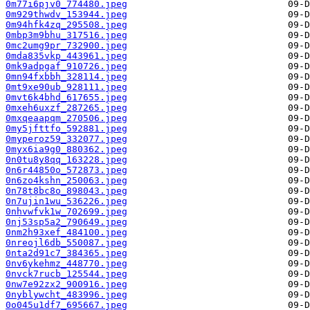
0m77i6pjv0_774480.jpeg
0m929thwdv_153944.jpeg
0m94hfk4zq_295508.jpeg
0mbp3m9bhu_317516.jpeg
0mc2umg9pr_732900.jpeg
0mda835vkp_443961.jpeg
0mk9adpgaf_910726.jpeg
0mn94fxbbh_328114.jpeg
0mt9xe90ub_928111.jpeg
0mvt6k4bhd_617655.jpeg
0mxeh6uxzf_287265.jpeg
0mxqeaapqm_270506.jpeg
0my5jfttfo_592881.jpeg
0myperoz59_332077.jpeg
0myx6ia9g0_880362.jpeg
0n0tu8y8qq_163228.jpeg
0n6r44850o_572873.jpeg
0n6zo4kshn_250063.jpeg
0n78t8bc8o_898043.jpeg
0n7ujin1wu_536226.jpeg
0nhvwfvk1w_702699.jpeg
0nj53sp5a2_790649.jpeg
0nm2h93xef_484100.jpeg
0nreojl6db_550087.jpeg
0nta2d91c7_384365.jpeg
0nv6ykehmz_448770.jpeg
0nvck7rucb_125544.jpeg
0nw7e92zx2_900916.jpeg
0nyblywcht_483996.jpeg
0o045u1df7_695667.jpeg