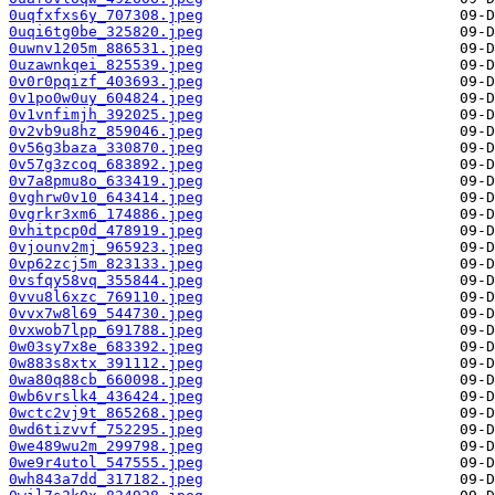
0uqfxfxs6y_707308.jpeg
0uqi6tg0be_325820.jpeg
0uwnv1205m_886531.jpeg
0uzawnkqei_825539.jpeg
0v0r0pqizf_403693.jpeg
0v1po0w0uy_604824.jpeg
0v1vnfimjh_392025.jpeg
0v2vb9u8hz_859046.jpeg
0v56g3baza_330870.jpeg
0v57g3zcoq_683892.jpeg
0v7a8pmu8o_633419.jpeg
0vghrw0v10_643414.jpeg
0vgrkr3xm6_174886.jpeg
0vhitpcp0d_478919.jpeg
0vjounv2mj_965923.jpeg
0vp62zcj5m_823133.jpeg
0vsfqy58vq_355844.jpeg
0vvu8l6xzc_769110.jpeg
0vvx7w8l69_544730.jpeg
0vxwob7lpp_691788.jpeg
0w03sy7x8e_683392.jpeg
0w883s8xtx_391112.jpeg
0wa80q88cb_660098.jpeg
0wb6vrslk4_436424.jpeg
0wctc2vj9t_865268.jpeg
0wd6tizvvf_752295.jpeg
0we489wu2m_299798.jpeg
0we9r4utol_547555.jpeg
0wh843a7dd_317182.jpeg