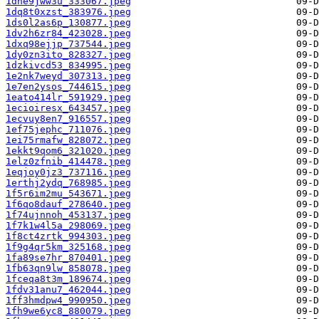
1dne9jww3u_333067.jpeg
1dq8t0xzst_383976.jpeg
1ds0l2as6p_130877.jpeg
1dv2h6zr84_423028.jpeg
1dxq98ejjp_737544.jpeg
1dy0zn3ito_828327.jpeg
1dzkivcd53_834995.jpeg
1e2nk7weyd_307313.jpeg
1e7en2ysos_744615.jpeg
1eato414lr_591929.jpeg
1ecioiresx_643457.jpeg
1ecvuy8en7_916557.jpeg
1ef75jephc_711076.jpeg
1ei75rmafw_828072.jpeg
1ekkt9qom6_321020.jpeg
1elz0zfnib_414478.jpeg
1eqjoy0jz3_737116.jpeg
1erthj2ydq_768985.jpeg
1f5r6im2mu_543671.jpeg
1f6qo8dauf_278640.jpeg
1f74ujnnoh_453137.jpeg
1f7k1w4l5a_298069.jpeg
1f8ct4zrtk_994303.jpeg
1f9g4qr5km_325168.jpeg
1fa89se7hr_870401.jpeg
1fb63qn9lw_858078.jpeg
1fceqa8t3m_189674.jpeg
1fdv31anu7_462044.jpeg
1ff3hmdpw4_990950.jpeg
1fh9we6yc8_880079.jpeg