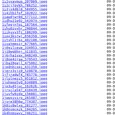
1i1yvavmup_207069.jpeg
1i2cj7qykh_786252.jpeg
1i3jx4d6l8_584955.jpeg
1i4ihb1fqf_102822.jpeg
1iawdjwr8d_577112.jpeg
1idhu21p92_543974.jpeg
1ifpgjn7qi_187564.jpeg
1ihu0zvvhr_290844.jpeg
1iikyxy3fz_188209.jpeg
1ipx3ksrwj_656358.jpeg
1itvhl1j6x_402108.jpeg
1iyatmmxzr_877665.jpeg
1j0gilceue_334953.jpeg
1j10wgbhnj_311835.jpeg
1j6rha1vax_948249.jpeg
1j8oe4zraa_579543.jpeg
1jba28gajl_475002.jpeg
1jednkcxei_431350.jpeg
1jerz3sjs9_510878.jpeg
1jfjradwf4_785776.jpeg
1jlulnezi5_951812.jpeg
1johepp5y0_634889.jpeg
1jp3u45juc_162626.jpeg
1jrxcla547_410439.jpeg
1juyfw9zdq_156881.jpeg
1jwwxiviro_265487.jpeg
1jyre38h6w_774307.jpeg
1k0is8wlxq_281277.jpeg
1k0nsmceik_194265.jpeg
1k4hnmswvv_746251.jpeg