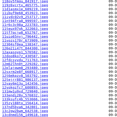
118ov5fmqu_841917.jpeg
119z6vcrtx_465775.jpeg
11d1asmx1e_689219.jpeg
11ibuf9e68_453923.jpeg
11iydc02v9_253717.jpeg
11nt94fra8_999597.jpeg
11r6c3c98a_223783.jpeg
11teux97gk_322663.jpeg
11tf7qcjw8_652767.jpeg
11uio65nyj_796442.jpeg
11vozs170r_673909.jpeg
12304sf0ea_138347.jpeg
126q21i47t_844300.jpeg
12axasoyp1_576582.jpeg
12doo8ko7z_430587.jpeg
12fdcsyydu_711763.jpeg
12m62lhn0t_229282.jpeg
12plajqwm8_293480.jpeg
12sxrm2e8f_668917.jpeg
12t6mkpzv8_503792.jpeg
12tejrr881_986137.jpeg
12vav6m13u_142456.jpeg
12yokgzfc7_600893.jpeg
131mw1u9xd_729840.jpeg
133endi28v_576832.jpeg
133ksufc4b_553666.jpeg
135zy188to_156414.jpeg
137nd5bya6_342801.jpeg
13c2gw2bwm_642538.jpeg
13cdnmd156_149618.jpeg