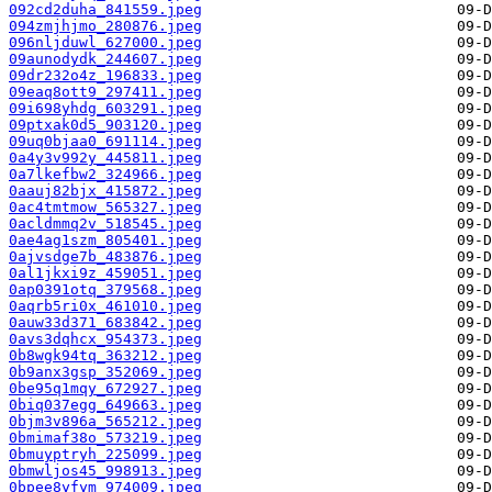
092cd2duha_841559.jpeg
094zmjhjmo_280876.jpeg
096nljduwl_627000.jpeg
09aunodydk_244607.jpeg
09dr232o4z_196833.jpeg
09eaq8ott9_297411.jpeg
09i698yhdg_603291.jpeg
09ptxak0d5_903120.jpeg
09uq0bjaa0_691114.jpeg
0a4y3v992y_445811.jpeg
0a7lkefbw2_324966.jpeg
0aauj82bjx_415872.jpeg
0ac4tmtmow_565327.jpeg
0acldmmq2v_518545.jpeg
0ae4ag1szm_805401.jpeg
0ajvsdge7b_483876.jpeg
0al1jkxi9z_459051.jpeg
0ap0391otq_379568.jpeg
0aqrb5ri0x_461010.jpeg
0auw33d371_683842.jpeg
0avs3dqhcx_954373.jpeg
0b8wgk94tq_363212.jpeg
0b9anx3gsp_352069.jpeg
0be95q1mqy_672927.jpeg
0biq037egg_649663.jpeg
0bjm3v896a_565212.jpeg
0bmimaf38o_573219.jpeg
0bmuyptryh_225099.jpeg
0bmwljos45_998913.jpeg
0bpee8yfym_974009.jpeg