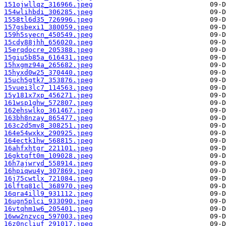
151ojwllqz_316966.jpeg
154wlihbdi_306285.jpeg
1558tl6d35_726996.jpeg
157gsbexi1_380059.jpeg
159h5syecn_450549.jpeg
15cdy88jhh_656020.jpeg
15erqdocre_205388.jpeg
15giu5b85a_616431.jpeg
15hxgmz94a_265682.jpeg
15hyxd0w25_370440.jpeg
15uch5gtk7_353876.jpeg
15vuei3lc7_114563.jpeg
15y181x7xp_456271.jpeg
161wsp1ghw_572807.jpeg
162ehswlko_361467.jpeg
163bh8nzay_865477.jpeg
163c2d5mv8_308251.jpeg
164e54wxkx_290925.jpeg
164ectk1hw_568815.jpeg
16ahfxhtgr_221101.jpeg
16gktqft0m_109028.jpeg
16h7ajwryd_558914.jpeg
16hpiqwu4y_307869.jpeg
16j75cwtlx_721084.jpeg
16lftq81cl_368970.jpeg
16qra4ill9_931112.jpeg
16ugn5plci_933090.jpeg
16vtqhm1w6_205401.jpeg
16ww2nzvcq_597003.jpeg
16z0ncliuf_291017.jpeg