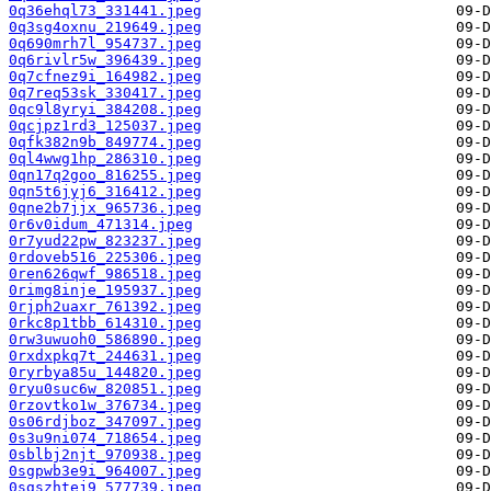
0q36ehql73_331441.jpeg
0q3sg4oxnu_219649.jpeg
0q690mrh7l_954737.jpeg
0q6rivlr5w_396439.jpeg
0q7cfnez9i_164982.jpeg
0q7req53sk_330417.jpeg
0qc9l8yryi_384208.jpeg
0qcjpz1rd3_125037.jpeg
0qfk382n9b_849774.jpeg
0ql4wwg1hp_286310.jpeg
0qn17q2goo_816255.jpeg
0qn5t6jyj6_316412.jpeg
0qne2b7jjx_965736.jpeg
0r6v0idum_471314.jpeg
0r7yud22pw_823237.jpeg
0rdoveb516_225306.jpeg
0ren626qwf_986518.jpeg
0rimg8inje_195937.jpeg
0rjph2uaxr_761392.jpeg
0rkc8p1tbb_614310.jpeg
0rw3uwuoh0_586890.jpeg
0rxdxpkq7t_244631.jpeg
0ryrbya85u_144820.jpeg
0ryu0suc6w_820851.jpeg
0rzovtko1w_376734.jpeg
0s06rdjboz_347097.jpeg
0s3u9ni074_718654.jpeg
0sblbj2njt_970938.jpeg
0sgpwb3e9i_964007.jpeg
0sgszhtej9_577739.jpeg