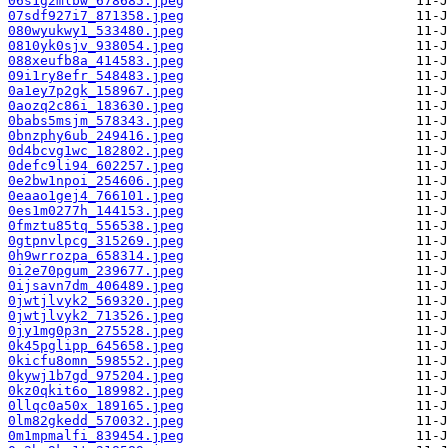
06s1g2mlbw_678685.jpeg
07sdf927i7_871358.jpeg
080wyukwy1_533480.jpeg
0810yk0sjv_938054.jpeg
088xeufb8a_414583.jpeg
09i1ry8efr_548483.jpeg
0a1ey7p2gk_158967.jpeg
0aozq2c86i_183630.jpeg
0babs5msjm_578343.jpeg
0bnzphy6ub_249416.jpeg
0d4bcvg1wc_182802.jpeg
0defc9li94_602257.jpeg
0e2bw1npoi_254606.jpeg
0eaao1gej4_766101.jpeg
0es1m0277h_144153.jpeg
0fmztu85tq_556538.jpeg
0gtpnvlpcg_315269.jpeg
0h9wrrozpa_658314.jpeg
0i2e70pgum_239677.jpeg
0ijsavn7dm_406489.jpeg
0jwtjlvyk2_569320.jpeg
0jwtjlvyk2_713526.jpeg
0jy1mg0p3n_275528.jpeg
0k45pglipp_645658.jpeg
0kicfu8omn_598552.jpeg
0kywj1b7gd_975204.jpeg
0kz0qkit6o_189982.jpeg
0llqc0a50x_189165.jpeg
0lm82gkedd_570032.jpeg
0m1mpmalfi_839454.jpeg