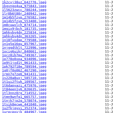
1k2cvj38uz_642776.jpeg
1kgvngo4ua_975843.jpeg
1l5623zwcc_780244.jpeg
1lr0b6t80r_240942.jpeg
1m14b5fzyp_276582.jpeg
1m14b5fzyp_553400.jpeg
1m8cuwxlch_874714.jpeg
1mgix9jbch_181735.jpeg
1mhkyby4dn_225834.jpeg
1mhkyby4dn_363265.jpeg
1n18fvodqp_779588.jpeg
1n1g5q16qu_857967.jpeg
1njggdtklt_722996.jpeg
1ocig6uikr_840661.jpeg
1ocz8ib7mu_749367.jpeg
1p778o0xpa_934096.jpeg
1p9t1jxd1t_961433.jpeg
1pk792f18e_789594.jpeg
1q0jf0o062_467290.jpeg
1rmn7g7ze6_941431.jpeg
1s220a8uxj_585710.jpeg
1t1ui2ftuk_109567.jpeg
1t6dapvazi_475976.jpeg
1t84een1y6_826635.jpeg
1tl3nnz0rg_714552.jpeg
1tmn9wnfq1_665757.jpeg
1tnjk7jp2q_578074.jpeg
1tsik8ecwe_441040.jpeg
1u2fkjqyvi_352374.jpeg
1ureceovjk_484967.jpeg