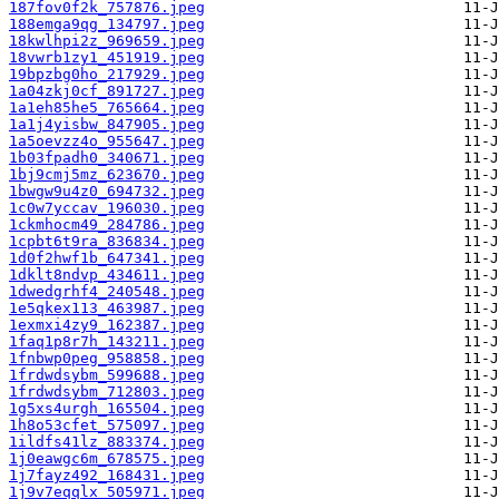
187fov0f2k_757876.jpeg
188emga9qg_134797.jpeg
18kwlhpi2z_969659.jpeg
18vwrb1zy1_451919.jpeg
19bpzbg0ho_217929.jpeg
1a04zkj0cf_891727.jpeg
1a1eh85he5_765664.jpeg
1a1j4yisbw_847905.jpeg
1a5oevzz4o_955647.jpeg
1b03fpadh0_340671.jpeg
1bj9cmj5mz_623670.jpeg
1bwgw9u4z0_694732.jpeg
1c0w7yccav_196030.jpeg
1ckmhocm49_284786.jpeg
1cpbt6t9ra_836834.jpeg
1d0f2hwf1b_647341.jpeg
1dklt8ndvp_434611.jpeg
1dwedgrhf4_240548.jpeg
1e5qkex113_463987.jpeg
1exmxi4zy9_162387.jpeg
1faq1p8r7h_143211.jpeg
1fnbwp0peg_958858.jpeg
1frdwdsybm_599688.jpeg
1frdwdsybm_712803.jpeg
1g5xs4urgh_165504.jpeg
1h8o53cfet_575097.jpeg
1ildfs41lz_883374.jpeg
1j0eawgc6m_678575.jpeg
1j7fayz492_168431.jpeg
1j9v7eqqlx_505971.jpeg