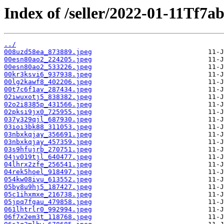
Index of /seller/2022-01-11Tf7ab
../
008uzd58ea_873889.jpeg
00esn80ao2_224205.jpeg
00esn80ao2_533226.jpeg
00kr3ksvi6_937938.jpeg
00lg2kawf8_402206.jpeg
00t7c6f1av_287434.jpeg
02iwuxotj5_838382.jpeg
02o2i8385p_431566.jpeg
02pksi9jx0_725955.jpeg
037y329qjl_687930.jpeg
03ioi3bk88_311053.jpeg
03nbxkqjay_356691.jpeg
03nbxkqjay_457359.jpeg
03s9hfujrb_270751.jpeg
04jv019tjl_640477.jpeg
04lhrx2zfe_256541.jpeg
04rek5hoel_918497.jpeg
054kw08ivu_613552.jpeg
05by8u9hj5_187427.jpeg
05c1ihxmxe_216738.jpeg
05jpq7fgau_479858.jpeg
061lhtrlr0_992994.jpeg
06f7x2em3t_118768.jpeg