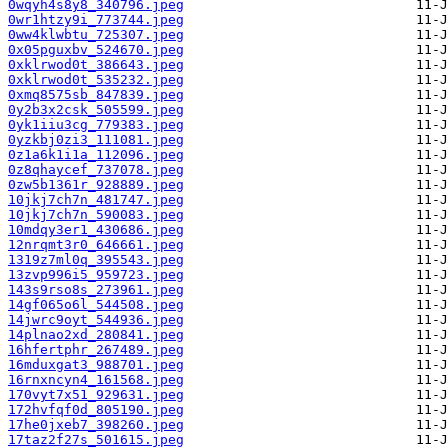
0wqyh4s8y8_340796.jpeg
0wr1htzy9i_773744.jpeg
0ww4klwbtu_725307.jpeg
0x05pguxbv_524670.jpeg
0xklrwod0t_386643.jpeg
0xklrwod0t_535232.jpeg
0xmq8575sb_847839.jpeg
0y2b3x2csk_505599.jpeg
0yk1iiu3cg_779383.jpeg
0yzkbj0zi3_111081.jpeg
0z1a6k1i1a_112096.jpeg
0z8qhaycef_737078.jpeg
0zw5b1361r_928889.jpeg
10jkj7ch7n_481747.jpeg
10jkj7ch7n_590083.jpeg
10mdqy3er1_430686.jpeg
12nrqmt3r0_646661.jpeg
1319z7ml0q_395543.jpeg
13zvp996i5_959723.jpeg
143s9rso8s_273961.jpeg
14gf065o6l_544508.jpeg
14jwrc9oyt_544936.jpeg
14plnao2xd_280841.jpeg
16hfertphr_267489.jpeg
16mduxgat3_988701.jpeg
16rnxncyn4_161568.jpeg
170vyt7x51_929631.jpeg
172hvfqf0d_805190.jpeg
17he0jxeb7_398260.jpeg
17taz2f27s_501615.jpeg