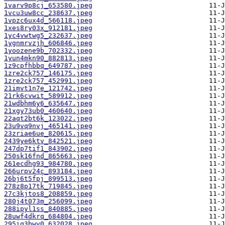
1varv9p8cj_653580.jpeg
1vcu3uw8cc_238637.jpeg
1vpzc6ux4d_566118.jpeg
1xes8ry03x_912181.jpeg
1yc4vwtwg5_232637.jpeg
1ygnmrvzjh_606846.jpeg
1yoozene9b_702332.jpeg
1yun4mkn90_882813.jpeg
1z9cpfhbbq_649787.jpeg
1zre2ck757_146175.jpeg
1zre2ck757_452991.jpeg
21imvt1n7e_121742.jpeg
21rk6cvwit_589912.jpeg
21wdbhm6y6_635647.jpeg
21xgy73ub0_460640.jpeg
22aqt2bt6k_123022.jpeg
23u9vq9nvj_465141.jpeg
23zriae6ue_820615.jpeg
2439ye6ktv_842521.jpeg
247dp7tif1_843902.jpeg
250sk16fnd_865663.jpeg
261ecdhg93_984780.jpeg
266urpv24c_893184.jpeg
26bj6t5fpj_899513.jpeg
278z8p17tk_719845.jpeg
27c3kjtos8_208859.jpeg
280j4t073m_256099.jpeg
288ipyl1ss_840885.jpeg
28uwf4dkrq_684804.jpeg
295iq3bwv0_632028.jpeg