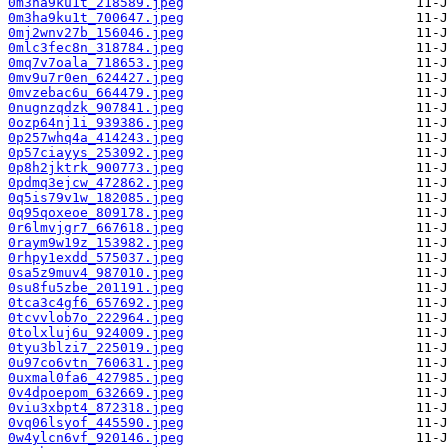
0m3ha9ku1t_218589.jpeg
0m3ha9ku1t_700647.jpeg
0mj2wnv27b_156046.jpeg
0mlc3fec8n_318784.jpeg
0mq7v7oala_718653.jpeg
0mv9u7r0en_624427.jpeg
0mvzebac6u_664479.jpeg
0nugnzqdzk_907841.jpeg
0ozp64nj1i_939386.jpeg
0p257whq4a_414243.jpeg
0p57ciayys_253092.jpeg
0p8h2jktrk_900773.jpeg
0pdmq3ejcw_472862.jpeg
0q5is79v1w_182085.jpeg
0q95qoxeoe_809178.jpeg
0r6lmvjgr7_667618.jpeg
0raym9w19z_153982.jpeg
0rhpy1exdd_575037.jpeg
0sa5z9muv4_987010.jpeg
0su8fu5zbe_201191.jpeg
0tca3c4gf6_657692.jpeg
0tcvvlob7o_222964.jpeg
0tolxluj6u_924009.jpeg
0tyu3blzi7_225019.jpeg
0u97co6vtn_760631.jpeg
0uxmal0fa6_427985.jpeg
0v4dpoepom_632669.jpeg
0viu3xbpt4_872318.jpeg
0vq06lsyof_445590.jpeg
0w4ylcn6vf_920146.jpeg