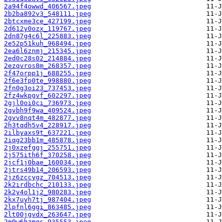
2a94f4owwd_406567.jpeg
2b2ba892v3_548111.jpeg
2btcxme3ce_427199.jpeg
2d612y0ozx_119767.jpeg
2dn87g4c6l_225883.jpeg
2e52p51kuh_968494.jpeg
2ea6l6znmj_215345.jpeg
2ed0c28s02_214884.jpeg
2ezqvros8m_268357.jpeg
2f47orpp1j_688255.jpeg
2f6e3fp0te_998880.jpeg
2fn0g3oi23_737453.jpeg
2fz4wkpgvf_602297.jpeg
2gjl0oi0ci_736973.jpeg
2gvbh9f9wa_409524.jpeg
2gvv8nqt4m_482877.jpeg
2h3tqdh5v4_228917.jpeg
2ilbyaxs9t_637221.jpeg
2iqg23bb1m_485878.jpeg
2j0xzefggj_255751.jpeg
2j575ith6f_370258.jpeg
2jcf1j0bae_160034.jpeg
2jtrs49b14_206593.jpeg
2jz6zccygz_704513.jpeg
2k2irdbchc_210133.jpeg
2k2y4ol1j2_980283.jpeg
2kx7uyh7tj_987404.jpeg
2lpfnl6ggi_863485.jpeg
2lt00jgvdx_263647.jpeg
2m0w6hzmqs_935553.jpeg