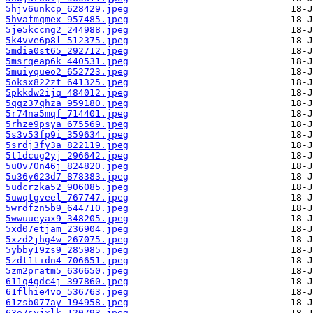
5hjv6unkcp_628429.jpeg
5hvafmqmex_957485.jpeg
5je5kccng2_244988.jpeg
5k4vve6p8l_512375.jpeg
5mdia0st65_292712.jpeg
5msrqeap6k_440531.jpeg
5muiyqueo2_652723.jpeg
5oksx822zt_641325.jpeg
5pkkdw2ijq_484012.jpeg
5qqz37qhza_959180.jpeg
5r74na5mqf_714401.jpeg
5rhze9psya_675569.jpeg
5s3v53fp9i_359634.jpeg
5srdj3fy3a_822119.jpeg
5t1dcug2yj_296642.jpeg
5u0v70n46j_824820.jpeg
5u36y623d7_878383.jpeg
5udcrzka52_906085.jpeg
5uwqtgveel_767747.jpeg
5wrdfzn5b9_644710.jpeg
5wwuueyax9_348205.jpeg
5xd07etjam_236904.jpeg
5xzd2jhg4w_267075.jpeg
5ybby19zs9_285985.jpeg
5zdt1tidn4_706651.jpeg
5zm2pratm5_636650.jpeg
611q4gdc4j_397860.jpeg
61flhie4vo_536763.jpeg
61zsb077ay_194958.jpeg
63o7syjxlk_120793.jpeg