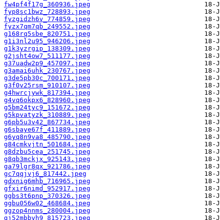
fw4pf4f17g_360936.jpeg
fyp8sc1bwz_728893.jpeg
fyzgidzh6v_774859.jpeg
fyzx7qm7qb_249552.jpeg
g168rq5sbe_820751.jpeg
g1i3nl2u95_946206.jpeg
g1k3yzrgip_138309.jpeg
g2jsht4ow7_511177.jpeg
g37uadw2p9_457097.jpeg
g3amai6uhk_230767.jpeg
g3de5pb30c_700171.jpeg
g3f0v25rsm_910107.jpeg
g4hwrcjywk_817394.jpeg
g4vq6okpx6_828960.jpeg
g5bm24tyc9_151672.jpeg
g5kpvatyzk_310889.jpeg
g6pb5u3v42_867734.jpeg
g6sbaye67f_411889.jpeg
g6yq8n9va8_485790.jpeg
g84cmkvjtn_501684.jpeg
g8dzbu5cea_251745.jpeg
g8qb3mckjx_925143.jpeg
ga79lgr8qx_921786.jpeg
gc7qqjvj6_817442.jpeg
gdxnig6mhb_716965.jpeg
gfxir6nimd_952917.jpeg
ggbs3t6pnp_370326.jpeg
ggbu056w02_468684.jpeg
ggzop4nnms_280004.jpeg
gj52mbbvh9_815723.jpeg