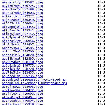
a9zuetmtly_513592.jpeg
aayi667nys_679725.jpeg
abez0buv2k_837199.jpeg
abunc37n8w_464903.jpeg
adf9eltbjq_692222.jpeg
aej78zas9k_555349.jpeg
af1085cdd4_688684.jpeg
afcvmpoj0k_404455.jpeg
affb3vuibb_133542.jpeg
aflmg5j3cd_897152.jpeg
ag9y7parot_682891.jpeg
ajrozqi7yr_606956.jpeg
alh0u2mvau_608407.jpeg
amqoz53pw8_354585.jpeg
an8rrr79o6_402700.jpeg
ananz3ir12_164820.jpeg
aoq13bjnal_382865.jpeg
ap299t4bce_908110.jpeg
ap6s0x8sa6_149775.jpeg
apqajws7he_920220.jpeg
aps78u5l3w_503455.jpeg
aq8oacalqj_995235.jpeg
assembled-q82eug802d_jywtow3gqd.mp4
assembled-tnxcmqsepj_0kfrqat48r.mp4
astgfjppz7_998903.jpeg
asz17aq3h2_690472.jpeg
ataf4le9ja_429903.jpeg
atcwi0fgvl_396404.jpeg
audh9sahlk_440594.jpeg
auf3zxkngh_595319.jpeg