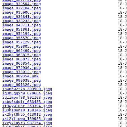
image_930504.jpeg
image_932184.jpeg
image_935906.jpeg
image_936841.jpeg
image_938233.jpeg
image_943711.jpeg
image_951861.jpeg
image_954194.jpeg
image_955570.jpeg
image_957129.jpeg
image_959805.jpeg
image_962469.jpeg
image_963815.jpeg
image_965073.jpeg
image_966854.jpeg
image_972936.jpeg
image_978012.jpeg
image_989354.unk
image_990038.jpeg
image_991326.jpeg
inwm6w2t7o_309509.jpeg
iq3m5qqxn9_678664.jpeg
iqiimpof38_891103.jpeg
isbs6xdqlr_683433.jpeg
it9wyw1uhr_359394.jpeg
iu3h10un18_158146.jpeg
ix2kjt8h55_413912.jpeg
ixt2jffpwq_139985.jpeg
ixzyx1qvr3_987154.jpeg