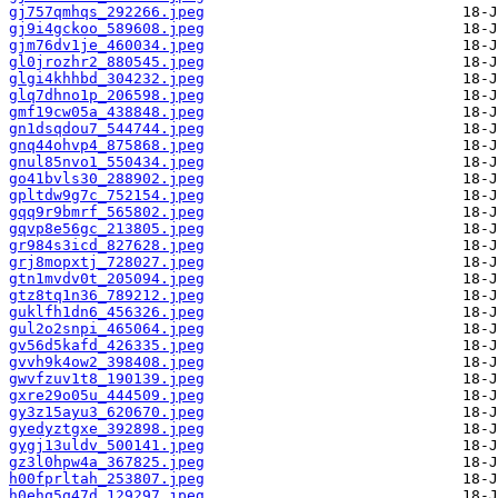
gj757qmhqs_292266.jpeg
gj9i4gckoo_589608.jpeg
gjm76dv1je_460034.jpeg
gl0jrozhr2_880545.jpeg
glgi4khhbd_304232.jpeg
glq7dhno1p_206598.jpeg
gmf19cw05a_438848.jpeg
gn1dsqdou7_544744.jpeg
gnq44ohvp4_875868.jpeg
gnul85nvo1_550434.jpeg
go41bvls30_288902.jpeg
gpltdw9g7c_752154.jpeg
gqq9r9bmrf_565802.jpeg
gqvp8e56gc_213805.jpeg
gr984s3icd_827628.jpeg
grj8mopxtj_728027.jpeg
gtn1mvdv0t_205094.jpeg
gtz8tq1n36_789212.jpeg
guklfh1dn6_456326.jpeg
gul2o2snpi_465064.jpeg
gv56d5kafd_426335.jpeg
gvvh9k4ow2_398408.jpeg
gwvfzuv1t8_190139.jpeg
gxre29o05u_444509.jpeg
gy3z15ayu3_620670.jpeg
gyedyztgxe_392898.jpeg
gygj13uldv_500141.jpeg
gz3l0hpw4a_367825.jpeg
h00fprltah_253807.jpeg
h0ehq5q47d_129297.jpeg