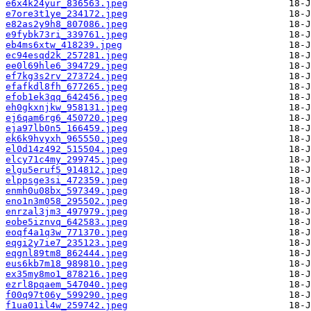
e6x4k24yur_836563.jpeg
e7ore3t1ye_234172.jpeg
e82as2y9h8_807086.jpeg
e9fybk73ri_339761.jpeg
eb4ms6xtw_418239.jpeg
ec94esqd2k_257281.jpeg
ee0l69hle6_394729.jpeg
ef7kg3s2rv_273724.jpeg
efafkdl8fh_677265.jpeg
efob1ek3qq_642456.jpeg
eh0gkxnjkw_958131.jpeg
ej6qam6rg6_450720.jpeg
eja97lb0n5_166459.jpeg
ek6k9hvyxh_965550.jpeg
el0d14z492_515504.jpeg
elcy71c4my_299745.jpeg
elgu5eruf5_914812.jpeg
elppsge3si_472359.jpeg
enmh0u08bx_597349.jpeg
eno1n3m058_295502.jpeg
enrzal3jm3_497979.jpeg
eobe5iznvq_642583.jpeg
eoqf4a1q3w_771370.jpeg
eqgi2y7ie7_235123.jpeg
eqgnl89tm8_862444.jpeg
eus6kb7m18_989810.jpeg
ex35my8mo1_878216.jpeg
ezrl8pqaem_547040.jpeg
f00q97t06y_599290.jpeg
f1ua01il4w_259742.jpeg