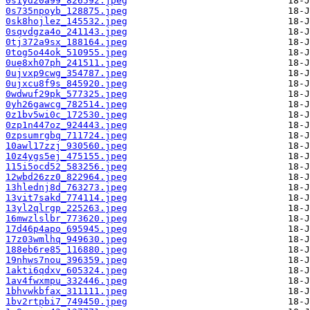
0s1yd20a99_826592.jpeg
0s735npoyb_128875.jpeg
0sk8hojlez_145532.jpeg
0sqvdgza4o_241143.jpeg
0tj372a9sx_188164.jpeg
0tog5o44ok_510955.jpeg
0ue8xh07ph_241511.jpeg
0ujvxp9cwg_354787.jpeg
0ujxcu8f9s_845920.jpeg
0wdwuf29pk_577325.jpeg
0yh26gawcg_782514.jpeg
0z1bv5wi0c_172530.jpeg
0zp1n447oz_924443.jpeg
0zpsumrgbq_711724.jpeg
10awl17zzj_930560.jpeg
10z4ygs5ej_475155.jpeg
115i5ocd52_583256.jpeg
12wbd26zz0_822964.jpeg
13hlednj8d_763273.jpeg
13vit7sakd_774114.jpeg
13yl2qlrgp_225263.jpeg
16mwzlslbr_773620.jpeg
17d46p4apo_695945.jpeg
17z03wmlhq_949630.jpeg
188eb6re85_116880.jpeg
19nhws7nou_396359.jpeg
1akti6qdxv_605324.jpeg
1av4fwxmpu_332446.jpeg
1bhvwkbfax_311111.jpeg
1bv2rtpbi7_749450.jpeg