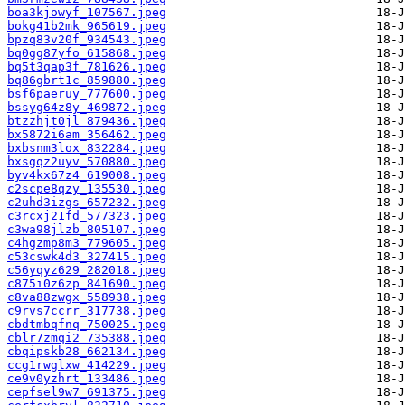
boa3kjowyf_107567.jpeg
bokg41b2mk_965619.jpeg
bpzq83v20f_934543.jpeg
bq0gg87yfo_615868.jpeg
bq5t3qap3f_781626.jpeg
bq86gbrt1c_859880.jpeg
bsf6paeruy_777600.jpeg
bssyg64z8y_469872.jpeg
btzzhjt0jl_879436.jpeg
bx5872i6am_356462.jpeg
bxbsnm3lox_832284.jpeg
bxsgqz2uyv_570880.jpeg
byv4kx67z4_619008.jpeg
c2scpe8qzy_135530.jpeg
c2uhd3izgs_657232.jpeg
c3rcxj21fd_577323.jpeg
c3wa98jlzb_805107.jpeg
c4hgzmp8m3_779605.jpeg
c53cswk4d3_327415.jpeg
c56yqyz629_282018.jpeg
c875i0z6zp_841690.jpeg
c8va88zwgx_558938.jpeg
c9rvs7ccrr_317738.jpeg
cbdtmbqfnq_750025.jpeg
cblr7zmqi2_735388.jpeg
cbqipskb28_662134.jpeg
ccg1rwglxw_414229.jpeg
ce9v0yzhrt_133486.jpeg
cepfsel9w7_691375.jpeg