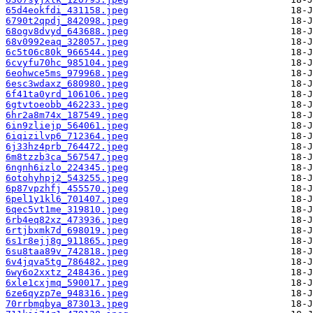
65d4eokfdi_431158.jpeg
6790t2qpdj_842098.jpeg
68ogv8dvyd_643688.jpeg
68v0992eaq_328057.jpeg
6c5t06c80k_966544.jpeg
6cvyfu70hc_985104.jpeg
6eohwce5ms_979968.jpeg
6esc3wdaxz_680980.jpeg
6f41ta0yrd_106106.jpeg
6gtvtoeobb_462233.jpeg
6hr2a8m74x_187549.jpeg
6in9zliejp_564061.jpeg
6iqizilvp6_712364.jpeg
6j33hz4prb_764472.jpeg
6m8tzzb3ca_567547.jpeg
6ngnh6izlo_224345.jpeg
6otohyhpj2_543255.jpeg
6p87vpzhfj_455570.jpeg
6pel1y1kl6_701407.jpeg
6qec5vt1me_319810.jpeg
6rb4eq82xz_473936.jpeg
6rtjbxmk7d_698019.jpeg
6s1r8ejj8g_911865.jpeg
6su8taa89v_742818.jpeg
6v4jqva5tg_786482.jpeg
6wy6o2xxtz_248436.jpeg
6xle1cxjmq_590017.jpeg
6ze6qyzp7e_948316.jpeg
70rrbmqbya_873013.jpeg