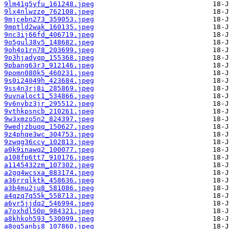
9lm41g5yfu_161248.jpeg
9lx4nlwzze_762108.jpeg
9mjcebn273_359053.jpeg
9mptld2wak_160135.jpeg
9nc3ij66fd_406719.jpeg
9o5gul38v5_148682.jpeg
9oh4o1rn78_203699.jpeg
9p3hjadyqp_155368.jpeg
9pbang63r3_912146.jpeg
9pomn080k5_460231.jpeg
9s0i24049h_423684.jpeg
9ss4n3rj8i_285869.jpeg
9uvnaloct1_534866.jpeg
9v6nvbz3jr_295512.jpeg
9vthkpsncb_210261.jpeg
9w3xmzo5n2_824397.jpeg
9wedjzbuqq_150627.jpeg
9z4phqe3wc_304753.jpeg
9zwqg36ccy_102813.jpeg
a0k9inawq2_100077.jpeg
a108fp6tt7_910176.jpeg
a1145432zm_107302.jpeg
a2gq4wcsxa_883174.jpeg
a36rrqlktk_458636.jpeg
a3b4mu2ju8_581086.jpeg
a4qzq7q55k_558713.jpeg
a6yr5jjdq2_546994.jpeg
a7oxhdl50p_984321.jpeg
a8khkoh593_530099.jpeg
a8oq5anbi8_107860.jpeg