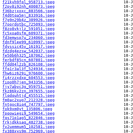
f21kyh9fql_958713.jpeg
f2pv8i92nh_400873.jpeg
f36bzjxoxc_883566.jpeg
f4d0tqa5mj_833916.jpeg
f7g9n29b4z_389926.jpeg
f7oordotbc_725093.jpeg
f8zo8vkjlz_591051.jpeg
fc5xoa0sfm_609371.jpeg
fd3emwsp7u_234060.jpeg
fdnf9lee99_610997.jpeg
fdyssic45v_161917.jpeg
fdzdg4ezsw_542037.jpeg
fe50b6h325_187062.jpeg
ferbdf85cn_607801.jpeg
ffdd04l2zb_826108.jpeg
ffq1r3al3f_524934.jpeg
fhw6iz629i_976600.jpeg
fi4rzzxdxp_604553.jpeg
fipo0h7jen_943356.jpeg
fjy7abyc3g_959751.jpeg
fkz86kv2zn_397655.jpeg
flqdquhtjd_455515.jpeg
fm0ac2xug7_212328.jpeg
fntgoc8iq4_747797.jpeg
fok9xm0yt_135806.jpeg
fpqowiegi9_549654.jpeg
fqs71p1ag5_822846.jpeg
frkjdkksaq_482738.jpeg
fv2uemmum5_102581.jpeg
fv388xys9m_752969.jpeg