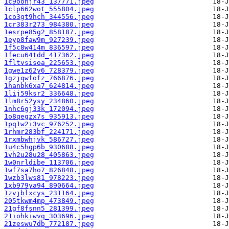
1c9oonjr43_137771.jpeg
1clp662wot_555804.jpeg
1co3gt9hch_344556.jpeg
1cr383r273_984380.jpeg
1esrpe85g2_858187.jpeg
1eyp8faw9m_927239.jpeg
1f5c8w414m_836597.jpeg
1fecu64tdd_417362.jpeg
1fltvsisoa_225653.jpeg
1gwe1z62y6_728379.jpeg
1gzjqwfofz_766876.jpeg
1hanbk6xa7_624814.jpeg
1lij59ksr2_336648.jpeg
1lm8r52ysy_234860.jpeg
1nhc6gj33k_172094.jpeg
1o8qegzx7s_935913.jpeg
1pq1w2i3vc_976252.jpeg
1rhmr283bf_224171.jpeg
1rxmbwhjvk_586727.jpeg
1u4c5hgp6b_930688.jpeg
1vh2u28u28_405863.jpeg
1w0nrldibe_113706.jpeg
1wf7sa7ho7_826848.jpeg
1wzb3lws81_978223.jpeg
1xb979ya94_890664.jpeg
1zvjblxcys_231164.jpeg
205tkwm4mp_473849.jpeg
21gf8fsnn5_281399.jpeg
21iohkiwvq_303696.jpeg
21zeswu7db_772187.jpeg