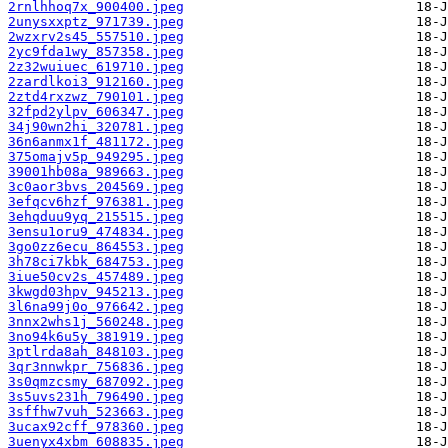
2rnlhhoq7x_900400.jpeg
2unysxxptz_971739.jpeg
2wzxrv2s45_557510.jpeg
2yc9fda1wy_857358.jpeg
2z32wuiuec_619710.jpeg
2zardlkoi3_912160.jpeg
2ztd4rxzwz_790101.jpeg
32fpd2ylpv_606347.jpeg
34j90wn2hi_320781.jpeg
36n6anmx1f_481172.jpeg
375omajv5p_949295.jpeg
39001hb08a_989663.jpeg
3c0aor3bvs_204569.jpeg
3efqcv6hzf_976381.jpeg
3ehqduu9yq_215515.jpeg
3ensu1oru9_474834.jpeg
3go0zz6ecu_864553.jpeg
3h78ci7kbk_684753.jpeg
3iue50cv2s_457489.jpeg
3kwgd03hpv_945213.jpeg
3l6na99j0o_976642.jpeg
3nnx2whs1j_560248.jpeg
3no94k6u5y_381919.jpeg
3ptlrda8ah_848103.jpeg
3qr3nnwkpr_756836.jpeg
3s0qmzcsmy_687092.jpeg
3s5uvs231h_796490.jpeg
3sffhw7vuh_523663.jpeg
3ucax92cff_978360.jpeg
3uenyx4xbm_608835.jpeg