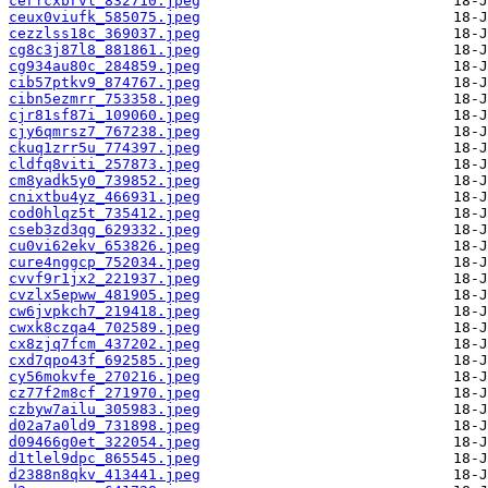
cerfcxbrvl_832710.jpeg
ceux0viufk_585075.jpeg
cezzlss18c_369037.jpeg
cg8c3j87l8_881861.jpeg
cg934au80c_284859.jpeg
cib57ptkv9_874767.jpeg
cibn5ezmrr_753358.jpeg
cjr81sf87i_109060.jpeg
cjy6qmrsz7_767238.jpeg
ckuq1zrr5u_774397.jpeg
cldfq8viti_257873.jpeg
cm8yadk5y0_739852.jpeg
cnixtbu4yz_466931.jpeg
cod0hlqz5t_735412.jpeg
cseb3zd3qg_629332.jpeg
cu0vi62ekv_653826.jpeg
cure4nggcp_752034.jpeg
cvvf9r1jx2_221937.jpeg
cvzlx5epww_481905.jpeg
cw6jvpkch7_219418.jpeg
cwxk8czqa4_702589.jpeg
cx8zjq7fcm_437202.jpeg
cxd7qpo43f_692585.jpeg
cy56mokvfe_270216.jpeg
cz77f2m8cf_271970.jpeg
czbyw7ailu_305983.jpeg
d02a7a0ld9_731898.jpeg
d09466g0et_322054.jpeg
d1tlel9dpc_865545.jpeg
d2388n8qkv_413441.jpeg