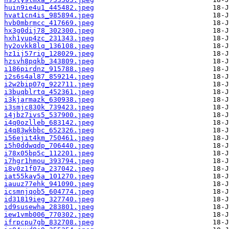
huin9ie4u1_445482.jpeg
hvat1cn4is_985894.jpeg
hvb0mbrmcc_417669.jpeg
hx3g0dij78_302300.jpeg
hxh1yup4zc_231343.jpeg
hy2ovkk8lq_136108.jpeg
hz1ij57rig_128029.jpeg
hzsvh8pqkb_343809.jpeg
i186pirdnz_915788.jpeg
i2s6s4al87_859214.jpeg
i2w2bip07g_922711.jpeg
i3buqblrtq_452361.jpeg
i3kjarmazk_630938.jpeg
i3smjc830k_739423.jpeg
i4jbz7ivs5_537900.jpeg
i4q0ozlleb_683142.jpeg
i4q83wkbbc_652326.jpeg
i56ejit4km_750461.jpeg
i5h0ddwqdp_706440.jpeg
i78x05bp5c_112201.jpeg
i7hgr1hmou_393794.jpeg
i8v0z1f07a_237042.jpeg
iat55kay5a_101270.jpeg
iauuz77ehk_941090.jpeg
icsmnjqob5_604774.jpeg
id31819ieg_327740.jpeg
id9susewha_283801.jpeg
iew1vmb006_770302.jpeg
ifrpcpu7gb_832708.jpeg