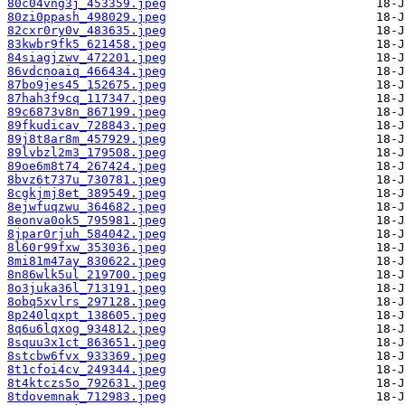
80c04vng3j_453359.jpeg
80zi0ppash_498029.jpeg
82cxr0ry0v_483635.jpeg
83kwbr9fk5_621458.jpeg
84siagjzwv_472201.jpeg
86vdcnoaiq_466434.jpeg
87bo9jes45_152675.jpeg
87hah3f9cq_117347.jpeg
89c6873v8n_867199.jpeg
89fkudicav_728843.jpeg
89j8t8ar8m_457929.jpeg
89lvbzl2m3_179508.jpeg
89oe6m8t74_267424.jpeg
8bvz6t737u_730781.jpeg
8cgkjmj8et_389549.jpeg
8ejwfuqzwu_364682.jpeg
8eonva0ok5_795981.jpeg
8jpar0rjuh_584042.jpeg
8l60r99fxw_353036.jpeg
8mi81m47ay_830622.jpeg
8n86wlk5ul_219700.jpeg
8o3juka36l_713191.jpeg
8obq5xvlrs_297128.jpeg
8p240lqxpt_138605.jpeg
8q6u6lqxog_934812.jpeg
8squu3x1ct_863651.jpeg
8stcbw6fvx_933369.jpeg
8t1cfoi4cv_249344.jpeg
8t4ktczs5o_792631.jpeg
8tdovemnak_712983.jpeg