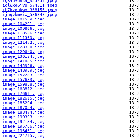
ig84uvd8s9_355254.jpeg
iglwxg6jyu_574811.jpeg
ih7hzpukwo_368156.jpeg
ijnqvbmviw_536848.jpeg
image_101539.jpeg
image_104201.jpeg
image_109866.jpeg
image_110586.jpeg
image_111369.jpeg
image_121472.jpeg
image_128300.jpeg
image_129640.jpeg
image_136124.jpeg
image_141085.jpeg
image_145326.jpeg
image_148989.jpeg
image_152283.jpeg
image_157633.jpeg
image_159838.jpeg
image_168812.jpeg
image_176611.jpeg
image_182615.jpeg
image_185204.jpeg
image_187054.jpeg
image_188474.jpeg
image_190303.jpeg
image_192134.jpeg
image_195766.jpeg
image_196461.jpeg
image_224715.jpeg