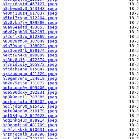
h1cri6sytd_467127.jpeg
h3jhwum3v3_543148.jpeg
h40mj1u6z4_617637.jpeg
h5lqf7rspx_912204.jpeg
h5v8vka7jy_989280.jpeg
h6a96eadtd_483853.jpeg
h6v87nph39_542287.jpeg
h72e4lx37u_612369.jpeg
h83uvurm69_307849.jpeg
h9n79soepl_338022.jpeg
har3pn034b_638174.jpeg
hektswn4k6_890809.jpeg
hf3bz8a35j_472374.jpeg
hf7nidcsiy_565872.jpeg
hfcdsb14nu_615047.jpeg
hjkzbuhgnq_421329.jpeg
hl9gmm7e4s_124818.jpeg
hn2u75zj5e_331872.jpeg
hnlxspce0y_699406.jpeg
hoe596dcxy_292231.jpeg
hp8k9okm11_787385.jpeg
hpihar4ala_446402.jpeg
hqcljdqr00_615416.jpeg
hqfu94he8n_216179.jpeg
hql584gaz2_627023.jpeg
hqqinkq4ux_838914.jpeg
hr0oantth6_481709.jpeg
hr9fvtkkxh_610631.jpeg
hrzmjqc9lh_359396.jpeg
hs5ly9lmxa_733303.jpeg