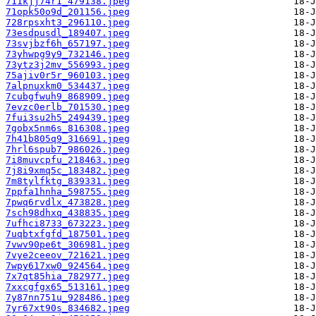
711kjj74r1_479138.jpeg
71opk50o9d_201156.jpeg
728rpsxht3_296110.jpeg
73esdpusdl_189407.jpeg
73svjbzf6h_657197.jpeg
73yhwpg9y9_732146.jpeg
73ytz3j2mv_556993.jpeg
75ajiv0r5r_960103.jpeg
7alpnuxkm0_534437.jpeg
7cubgfwuh9_868909.jpeg
7evzc0erlb_701530.jpeg
7fui3su2h5_249439.jpeg
7gobx5nm6s_816308.jpeg
7h41b805q9_316691.jpeg
7hrl6spub7_986026.jpeg
7i8muvcpfu_218463.jpeg
7j8i9xmq5c_183482.jpeg
7m8tylfktg_839331.jpeg
7ppfa1hnha_598755.jpeg
7pwq6rvdlx_473828.jpeg
7sch98dhxq_438835.jpeg
7ufhci8733_673223.jpeg
7uqbtxfgfd_187501.jpeg
7vwv90pe6t_306981.jpeg
7vye2ceeov_721621.jpeg
7wpy617xw0_924564.jpeg
7x7qt85hia_782977.jpeg
7xxcgfgx65_513161.jpeg
7y87nn751u_928486.jpeg
7yr67xt90s_834682.jpeg