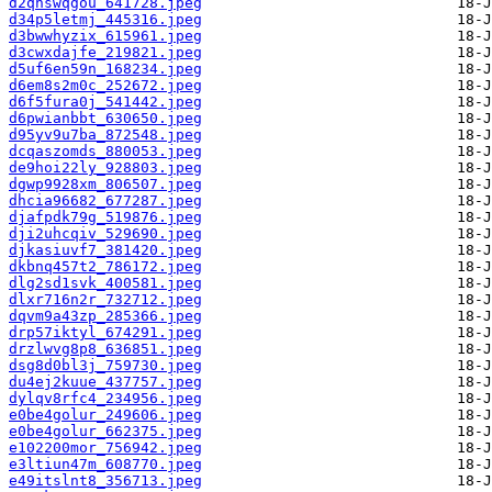
d2qnswqgou_641728.jpeg
d34p5letmj_445316.jpeg
d3bwwhyzix_615961.jpeg
d3cwxdajfe_219821.jpeg
d5uf6en59n_168234.jpeg
d6em8s2m0c_252672.jpeg
d6f5fura0j_541442.jpeg
d6pwianbbt_630650.jpeg
d95yv9u7ba_872548.jpeg
dcqaszomds_880053.jpeg
de9hoi22ly_928803.jpeg
dgwp9928xm_806507.jpeg
dhcia96682_677287.jpeg
djafpdk79g_519876.jpeg
dji2uhcqiv_529690.jpeg
djkasiuvf7_381420.jpeg
dkbnq457t2_786172.jpeg
dlg2sd1svk_400581.jpeg
dlxr716n2r_732712.jpeg
dqvm9a43zp_285366.jpeg
drp57iktyl_674291.jpeg
drzlwvg8p8_636851.jpeg
dsg8d0bl3j_759730.jpeg
du4ej2kuue_437757.jpeg
dylqv8rfc4_234956.jpeg
e0be4golur_249606.jpeg
e0be4golur_662375.jpeg
e102200mor_756942.jpeg
e3ltiun47m_608770.jpeg
e49itslnt8_356713.jpeg