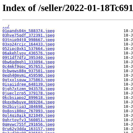
Index of /seller/2022-01-18Tc69
../
01pands04n_588374.jpeg
03hve75qdf_372391.jpeg
03tnip94t0_998667.jpeg
03xo24rcic_164433.jpeg
052ipc0xk1_537664.jpeg
06akehlyoy_436576.jpeg
09t1df7dfz_395340.jpeg
0bw6qdmgh1_333094.jpeg
0c4mkf9gpc_957653.jpeg
0cbwgws88q_937501.jpeg
0eqh40mymi_459590.jpeg
0gtxxlsquw_375863.jpeg
0isaiidree_648139.jpeg
0jgh7xtzmn_943578.jpeg
0jueclzrp5_379178.jpeg
0kcbsiapo2_899618.jpeg
0kqx0wbuye_869204.jpeg
0n2bivjiq3_384698.jpeg
0o8osi80pz_767093.jpeg
0ol4qi0aik_821049.jpeg
0qhrtoyfv3_560851.jpeg
0qmywc755f_291656.jpeg
0ru62y3dda_163157.jpeg