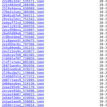
22sd0i32qr_535571.jpeg
22tn463en0_268396.jpeg
25l9y4owya_436969.jpeg
27be2s2ueu_389366.jpeg
28g8iob7wh_564211.jpeg
29yg1olmvz_751543.jpeg
2a4puff2s4_539968.jpeg
2apl1z911b_404559.jpeg
2asv5h0pvu_333097.jpeg
2bwhhd99g8_775802.jpeg
2c0bne3mgd_793446.jpeg
2ci8awuq3t_639475.jpeg
2e1d5hecbv_797566.jpeg
2g5u89gmdu_191231.jpeg
2gn7z2oy9y_433877.jpeg
2gubcqyfm9_402305.jpeg
2jbh6lwf0f_729059.jpeg
2jgfjyrwgv_895365.jpeg
2k871wpgky_992656.jpeg
2kd1nppbx6_470272.jpeg
2l29uibw7i_170648.jpeg
2l456dfol4_477372.jpeg
2m87jtagv9_572095.jpeg
2mb6qnubqg_524136.jpeg
2oaa195g9r_941178.jpeg
2orugy918x_574496.jpeg
2ozqut4m67_409015.jpeg
2ph4ef266n_419950.jpeg
2q1ww1aep6_558681.jpeg
2qk9prziwz_734014.jpeg