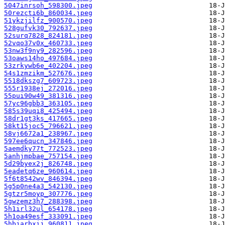
5047inrsoh_598300.jpeg
50rezcti6b_860034.jpeg
51ykzjilfz_900570.jpeg
528gufvk30_792637.jpeg
52surq7828_824181.jpeg
52vqo37v0x_460733.jpeg
53nw3f9ny9_282596.jpeg
53oaws14ho_497684.jpeg
53zrkywb6e_402204.jpeg
54s1zmzikm_527676.jpeg
5518dkszg7_609723.jpeg
555r1938ej_272016.jpeg
55pui90w49_381316.jpeg
57yc96gbb3_363105.jpeg
585s39uqi8_425494.jpeg
58dr1gt3ks_417665.jpeg
58kt15joc5_796621.jpeg
58vj6672a1_238967.jpeg
597ee6qucn_347846.jpeg
5aemdky77t_772523.jpeg
5anhjmpbae_757154.jpeg
5d29byex2j_826748.jpeg
5eadetq6ze_960614.jpeg
5f6t8542wv_846394.jpeg
5g5p0ne4a3_542130.jpeg
5gtzr5moyp_307776.jpeg
5gwzemz3h7_288398.jpeg
5h1irl32ul_654178.jpeg
5h1oa49esf_333091.jpeg
5hbjarbxij_960811.jpeg