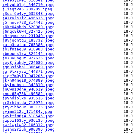
iy193yzkei_320542.jpeg
iyhygbb1ql_540710.jpeg
j1isgtva6_209205.jpeg
j3usf6p4vy_635348.jpeg
j47zvls1f2_496615.jpeg
j5rnncv723_314442.jpeg
j6kc04nhds_620980.jpeg
j6nqc8k6w4_327425.jpeg
j8rbymilwm_231049.jpeg
j8vjqontqw_183732.jpeg
jatq3cwfac_765386.jpeg
jb3fnzaqu9_918983.jpeg
jbmepns1rw_824142.jpeg
je73vung0t_927625.jpeg
jey8jiahdy_724686.jpeg
jgn3sf5hal_866489.jpeg
jgr9txrysw_444371.jpeg
jiqe7m0yf3_947205.jpeg
jk7n94mq18_674889.jpeg
jkylxabsoi_343810.jpeg
jn6wnz0dhe_946619.jpeg
jnoz65p75k_490582.jpeg
jp9hdiolxs_935516.jpeg
jr5rhtntdg_713975.jpeg
jryvibbc8x_383125.jpeg
jvjmn512c_171484.jpeg
jvvfffm6j4_518545.jpeg
jwp5z163cy_936135.jpeg
jwr1wjlw32_106312.jpeg
jwsho2riub_990396.jpeg