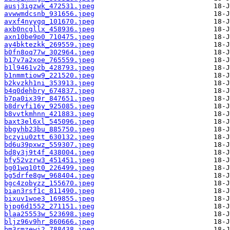
ausj3igzwk_472531.jpeg
avwwmdcsnb_931656.jpeg
avxf4nyygq_101670.jpeg
axb0ncgllx_458936.jpeg
axn10be9p0_710475.jpeg
ay4bktezkk_269559.jpeg
b0fn8oq77w_302964.jpeg
b17v7a2xoe_765559.jpeg
b1l9461v2b_428793.jpeg
b1nmmtiow9_221520.jpeg
b2kvzkh1ni_353913.jpeg
b4q0dehbry_674837.jpeg
b7pa0ix39r_847651.jpeg
b8dryfi16y_925085.jpeg
b8vvtkmhnn_421883.jpeg
baxt3el6xl_545096.jpeg
bbgyhb23bu_885750.jpeg
bczyiu0ztt_630132.jpeg
bd6u39pxwz_559307.jpeg
bd8y3j9t4f_438004.jpeg
bfy52vzrw3_451451.jpeg
bg01wq10t0_226499.jpeg
bg5drfe8gw_968404.jpeg
bgc4zobyzz_155670.jpeg
bian3rsf1c_811490.jpeg
bixuv1woe3_169855.jpeg
bjpg6d1552_271151.jpeg
blaa25553w_523698.jpeg
bljz96v9hr_860666.jpeg
bm3rmzewi2_788438.jpeg