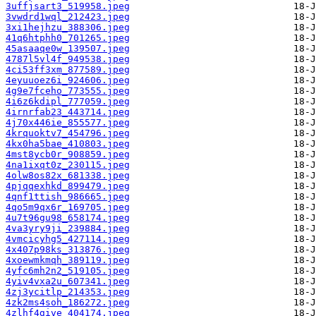
3uffjsart3_519958.jpeg
3vwdrd1wql_212423.jpeg
3xi1hejhzu_388306.jpeg
41q6htphh0_701265.jpeg
45asaaqe0w_139507.jpeg
4787l5vl4f_949538.jpeg
4ci53ff3xm_877589.jpeg
4eyuuoez6i_924606.jpeg
4g9e7fceho_773555.jpeg
4i6z6kdipl_777059.jpeg
4irnrfab23_443714.jpeg
4j70x446ie_855577.jpeg
4krquoktv7_454796.jpeg
4kx0ha5bae_410803.jpeg
4mst8ycb0r_908859.jpeg
4na1ixqt0z_230115.jpeg
4olw8os82x_681338.jpeg
4pjqqexhkd_899479.jpeg
4qnf1ttish_986665.jpeg
4qo5m9qx6r_169705.jpeg
4u7t96gu98_658174.jpeg
4va3yry9ji_239884.jpeg
4vmcicyhg5_427114.jpeg
4x407p98ks_313876.jpeg
4xoewmkmqh_389119.jpeg
4yfc6mh2n2_519105.jpeg
4yiv4vxa2u_607341.jpeg
4zj3ycitlp_214353.jpeg
4zk2ms4soh_186272.jpeg
4zlhf4give_404174.jpeg