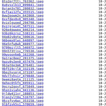
8to2pr7ttj_763362.jpeg
8u6ysxlk13_899841.jpeg
8ujan3v781_280832.jpeg
8vf1ai12fu_355515.jpeg
8ww2powm2n_642868.jpeg
8xxfdex8v0_905340.jpeg
8yiolguoed_294798.jpeg
8yzrgjei4t_587511.jpeg
926p4qwwpq_846214.jpeg
93bz6kzrsz_538131.jpeg
94q82y8gtp_500616.jpeg
96bgmx0lws_640897.jpeg
96e5nfw8wb_888977.jpeg
9799pijlt5_546972.jpeg
99n573tjsy_776530.jpeg
99wvoonkmb_162268.jpeg
9a1rac8ee2_281375.jpeg
9azu9y2en0_457479.jpeg
9b3at6p3m6_876481.jpeg
9bf519cjl8_332139.jpeg
9bpihvspj4_373197.jpeg
9dv77xhsir_479848.jpeg
9eemi8agtm_211125.jpeg
9ehpc0tkfn_695911.jpeg
9gcru2qoyf_675849.jpeg
9hxn1viahg_941136.jpeg
9jldw411vr_188853.jpeg
9jpn2ylt0q_516797.jpeg
9kcsfvy6wc_353158.jpeg
9lbfzvk5s1_570659.jpeg