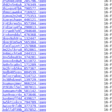
3fuhgd1gnb_285796.jpeg
3h82y5n6uk_376349.jpeg
3hivps4fbk_790577.jpeg
3hmoiawmk4_716922.jpeg
3imyq2n2g0_775353.jpeg
3iqceihaqn_446121.jpeg
3j41kreo5s_957394.jpeg
3jd1aju4fa_290813.jpeg
3jrae07o9l_294640.jpeg
3jxkonddul_476368.jpeg
3kgy9oh9ju_132447.jpeg
3kqc01m5w9_565384.jpeg
3le3luint7_157868.jpeg
3m22slkru0_952861.jpeg
3n6michte8_244313.jpeg
3ny5dgu03n_374281.jpeg
3ogvxkn8wh_611072.jpeg
3p0v5ca0x1_171289.jpeg
3p2hjvb5kq_857367.jpeg
3pdb405xps_804539.jpeg
3plycrakqi_514712.jpeg
3s38hdzeqt_139729.jpeg
3sumuvzmer_966224.jpeg
3t910cl5pl_307011.jpeg
3umoamvtd6_581142.jpeg
3un9yqcr4v_673646.jpeg
3uy6egff4d_439617.jpeg
3w5ktixkcn_794789.jpeg
3wiyc9jld6_377379.jpeg
3xblldf39b_357852.jpeg