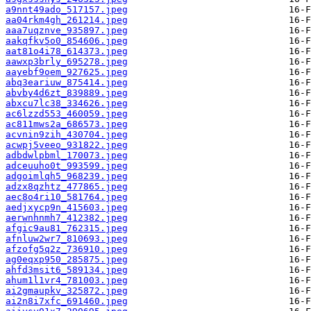
a9nnt49ado_517157.jpeg
aa04rkm4gh_261214.jpeg
aaa7uqznve_935897.jpeg
aakqfkv5o0_854606.jpeg
aat81o4i78_614373.jpeg
aawxp3brly_695278.jpeg
aayebf9oem_927625.jpeg
abq3eariuw_875414.jpeg
abvby4d6zt_839889.jpeg
abxcu7lc38_334626.jpeg
ac6lzzd553_460059.jpeg
ac811mws2a_686573.jpeg
acvnin9zih_430704.jpeg
acwpj5veeo_931822.jpeg
adbdwlpbml_170073.jpeg
adceuuho0t_993599.jpeg
adgoimlqh5_968239.jpeg
adzx8qzhtz_477865.jpeg
aec8o4ri10_581764.jpeg
aedjxycp9n_415603.jpeg
aerwnhnmh7_412382.jpeg
afgic9au81_762315.jpeg
afnluw2wr7_810693.jpeg
afzofg5q2z_736910.jpeg
ag0eqxp950_285875.jpeg
ahfd3msit6_589134.jpeg
ahum1l1vr4_781003.jpeg
ai2gmaupkv_325872.jpeg
ai2n8i7xfc_691460.jpeg