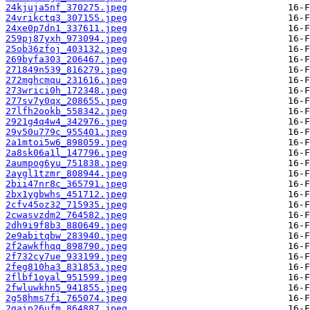
24kjuja5nf_370275.jpeg
24vrikctq3_307155.jpeg
24xe0p7dn1_337611.jpeg
259pj87yxh_973094.jpeg
25ob36zfoj_403132.jpeg
269byfa303_206467.jpeg
271849n539_816279.jpeg
272mghcmqu_231616.jpeg
273wrici0h_172348.jpeg
277sv7y0qx_208655.jpeg
27lfh2ookb_558342.jpeg
2921g4q4w4_342976.jpeg
29v50u779c_955401.jpeg
2a1mtoi5w6_898059.jpeg
2a8sk06a1l_147796.jpeg
2aumpog6yu_751838.jpeg
2aygl1tzmr_808944.jpeg
2bii47nr8c_365791.jpeg
2bx1ygbwhs_451712.jpeg
2cfv45oz32_715935.jpeg
2cwasvzdm2_764582.jpeg
2dh9i9f8b3_880649.jpeg
2e9abitqbw_283940.jpeg
2f2awkfhqq_898790.jpeg
2f732cy7ue_933199.jpeg
2feg810ha3_831853.jpeg
2flbf1oyal_951599.jpeg
2fwluwkhn5_941855.jpeg
2g58hms7fi_765074.jpeg
2gaip26ufm_864887.jpeg