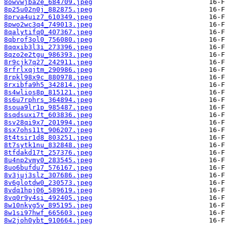
8owvwjba2e_684709.jpeg
8p25u02n0j_882875.jpeg
8prva4uiz7_610349.jpeg
8pwo2wc3q4_749013.jpeg
8qalytifq0_407367.jpeg
8qbrof3ol0_756080.jpeg
8qqxib3l3i_273396.jpeg
8qzo2e2tgu_986393.jpeg
8r9cjk7q27_242911.jpeg
8rfrlxqjtm_290986.jpeg
8rpkl98x9c_880978.jpeg
8rxibfa9h5_342814.jpeg
8s4wlios8p_815121.jpeg
8s6u7rphrs_364894.jpeg
8soua9lr1p_985487.jpeg
8sqdsuxi7t_603836.jpeg
8sv28qi9x7_201994.jpeg
8sx7ohs11t_906207.jpeg
8t4tsir1d8_803251.jpeg
8t7sytk1nu_832848.jpeg
8tfdakd17t_257376.jpeg
8u4np2vmy0_283545.jpeg
8uo6bufdu7_576167.jpeg
8v3juj3slz_307686.jpeg
8v6glotdw0_230573.jpeg
8vdq1hpj06_589619.jpeg
8vq0r9y4si_492405.jpeg
8w10nkyg5v_895195.jpeg
8w1si97hwf_665603.jpeg
8w2joh0ybt_910664.jpeg