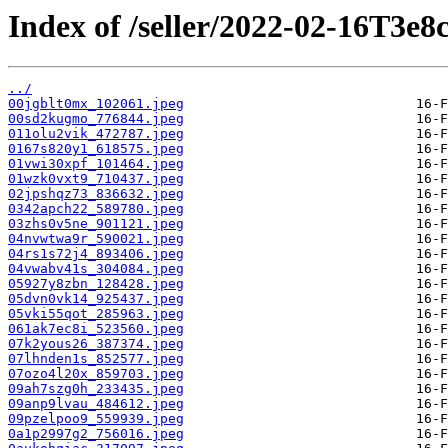
Index of /seller/2022-02-16T3e8
../
00jgblt0mx_102061.jpeg
00sd2kugmo_776844.jpeg
011olu2vik_472787.jpeg
0167s820y1_618575.jpeg
01vwi30xpf_101464.jpeg
01wzk0vxt9_710437.jpeg
02jpshqz73_836632.jpeg
0342apch22_589780.jpeg
03zhs0v5ne_901121.jpeg
04nvwtwa9r_590021.jpeg
04rs1s72j4_893406.jpeg
04vwabv41s_304084.jpeg
05927y8zbn_128428.jpeg
05dvn0vk14_925437.jpeg
05vki55qot_285963.jpeg
061ak7ec8i_523560.jpeg
07k2yous26_387374.jpeg
07lhnden1s_852577.jpeg
07ozo4l20x_859703.jpeg
09ah7szg0h_233435.jpeg
09anp9lvau_484612.jpeg
09pzelpoo9_559939.jpeg
0a1p2997g2_756016.jpeg