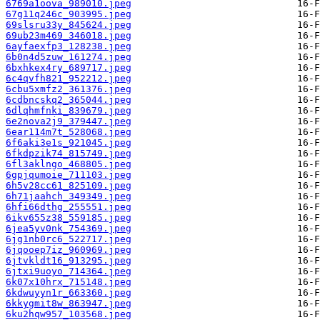
6769a1oova_989010.jpeg
67g11q246c_903995.jpeg
69slsru33y_845624.jpeg
69ub23m469_346018.jpeg
6ayfaexfp3_128238.jpeg
6b0n4d5zuw_161274.jpeg
6bxhkex4ry_689717.jpeg
6c4qvfh821_952212.jpeg
6cbu5xmfz2_361376.jpeg
6cdbncskq2_365044.jpeg
6dlqhmfnki_839679.jpeg
6e2nova2j9_379447.jpeg
6ear114m7t_528068.jpeg
6f6aki3e1s_921045.jpeg
6fkdpzik74_815749.jpeg
6fl3aklngo_468805.jpeg
6gpjqumoie_711103.jpeg
6h5v28cc61_825109.jpeg
6h71jaahch_349349.jpeg
6hfi66dthg_255551.jpeg
6ikv655z38_559185.jpeg
6jea5yv0nk_754369.jpeg
6jg1nb0rc6_522717.jpeg
6jqooep7iz_960969.jpeg
6jtvkldt16_913295.jpeg
6jtxi9uoyo_714364.jpeg
6k07x10hrx_715148.jpeg
6kdwuyyn1r_663360.jpeg
6kkygmit8w_863947.jpeg
6ku2hqw957_103568.jpeg