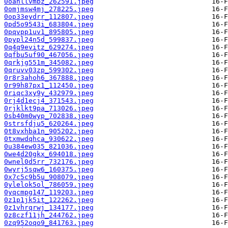
0oanllvmbz_262591.jpeg
0omjmsw4mj_278225.jpeg
0op33eydrr_112807.jpeg
0pd5o9543i_683804.jpeg
0pqvpp1uv1_895805.jpeg
0pypl24n5d_599837.jpeg
0q4q9evitz_629274.jpeg
0qfbu5uf90_467056.jpeg
0qrkjg551m_345082.jpeg
0qruvv03zp_599302.jpeg
0r8r3ahoh6_367888.jpeg
0r99h87px1_112450.jpeg
0riqc3xy9y_432979.jpeg
0rj4d1ecj4_371543.jpeg
0rjklkt9pa_713026.jpeg
0sb40m0wyp_702838.jpeg
0strsfdju5_620264.jpeg
0t8vxhba1n_905202.jpeg
0txmwdqhca_930622.jpeg
0u384ew035_821036.jpeg
0we4d20gkx_694018.jpeg
0wnel0d5rr_732176.jpeg
0wyrj5sqw6_160375.jpeg
0x7c5c9b5u_908079.jpeg
0ylelok5ol_786059.jpeg
0yqcmpg147_119203.jpeg
0z1p1jk5it_122262.jpeg
0z1vhrqrwj_134177.jpeg
0z8czf11jh_244762.jpeg
0zq952oqo9_841763.jpeg