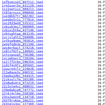
1qfbsmcoo5_897512.jpeg
1rg2uxwj5o_431129.jpeg
1sz2oetxio_989213.jpeg
1t8lmrnsxx_998949.jpeg
1ug38kk7tr_682282.jpeg
1uggbo5y1s_777014.jpeg
1us1933wn0_535312.jpeg
1v6iuk3ei7_960969.jpeg
1vbioibtkw_437146.jpeg
1vbtuahtaa_463130.jpeg
1vcjsla5t3_594096.jpeg
1vtksw9umq_765614.jpeg
1wggfgdp3p_851340.jpeg
1ws4prbait_574216.jpeg
1x8lvf92ly_140943.jpeg
1xtsvwuoa5_756280.jpeg
1ycimhnwj3_720294.jpeg
1z2j7f2cbo_596354.jpeg
1zdzf4y9fz_495045.jpeg
1zwurp4ylx_224628.jpeg
211w0aup3x_696532.jpeg
21mqkw1d0i_544415.jpeg
21skvolcfm_165289.jpeg
22o8wdu4rp_473219.jpeg
22z3xte4vz_488632.jpeg
239p0wbiq8_747772.jpeg
23j6j4cl6q_550100.jpeg
23nx2wqxn9_134728.jpeg
24379ry6qo_166221.jpeg
243nq1o3gx_227369.jpeg