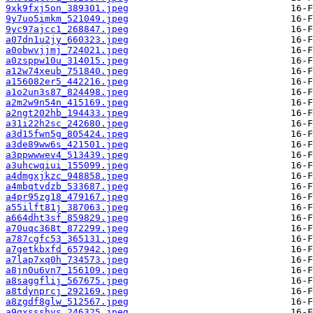
9xk9fxj5on_389301.jpeg
9y7uo5imkm_521049.jpeg
9yc97ajcc1_268847.jpeg
a07dn1u2jy_660323.jpeg
a0obwvjjmj_724021.jpeg
a0zsppw10u_314015.jpeg
a12w74xeub_751840.jpeg
a156082er5_442216.jpeg
a1o2un3s87_824498.jpeg
a2m2w9n54n_415169.jpeg
a2ngt202hb_194433.jpeg
a31i22h2sc_242680.jpeg
a3d15fwn5g_805424.jpeg
a3de89ww6s_421501.jpeg
a3ppwwwev4_513439.jpeg
a3uhcwqiui_155099.jpeg
a4dmgxjkzc_948858.jpeg
a4mbqtvdzb_533687.jpeg
a4pr95zg18_479167.jpeg
a55ilft81j_387063.jpeg
a664dht3sf_859829.jpeg
a70uqc368t_872299.jpeg
a787cgfc53_365131.jpeg
a7getkbxfd_657942.jpeg
a7lap7xq0h_734573.jpeg
a8jn0u6vn7_156109.jpeg
a8saggflij_567675.jpeg
a8tdynprcj_292169.jpeg
a8zgdf8glw_512567.jpeg
a9gxssshys_246325.jpeg