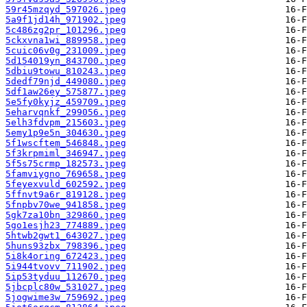
59r45mzqyd_597026.jpeg
5a9f1jd14h_971902.jpeg
5c486zg2pr_101296.jpeg
5ckxvna1wi_889958.jpeg
5cuic06v0g_231009.jpeg
5d154019yn_843700.jpeg
5dbiu9towu_810243.jpeg
5dedf79njd_449080.jpeg
5df1aw26ey_575877.jpeg
5e5fy0kyjz_459709.jpeg
5eharvqnkf_299056.jpeg
5elh3fdvpm_215603.jpeg
5emy1p9e5n_304630.jpeg
5f1wscftem_546848.jpeg
5f3krpmiml_346947.jpeg
5f5s75crmp_182573.jpeg
5famviygno_769658.jpeg
5feyexvuld_602592.jpeg
5ffnvt9a6r_819128.jpeg
5fnpbv70we_941858.jpeg
5gk7za10bn_329860.jpeg
5go1esjh23_774889.jpeg
5htwb2gwt1_643027.jpeg
5huns93zbx_798396.jpeg
5i8k4oring_672423.jpeg
5i944tvovv_711902.jpeg
5ip53tyduu_112670.jpeg
5jbcplc80w_531027.jpeg
5jogwime3w_759692.jpeg