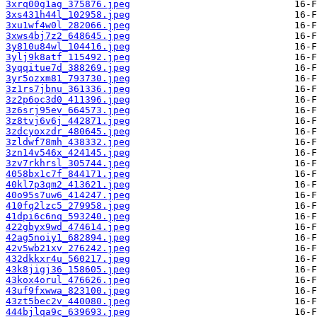
3xrq00g1ag_375876.jpeg
3xs431h44l_102958.jpeg
3xu1wf4w0l_282066.jpeg
3xws4bj7z2_648645.jpeg
3y810u84wl_104416.jpeg
3ylj9k8atf_115492.jpeg
3yqqitue7d_388269.jpeg
3yr5ozxm81_793730.jpeg
3z1rs7jbnu_361336.jpeg
3z2p6oc3d0_411396.jpeg
3z6srj95ev_664573.jpeg
3z8tvj6v6j_442871.jpeg
3zdcyoxzdr_480645.jpeg
3zldwf78mh_438332.jpeg
3zn14v546x_424145.jpeg
3zv7rkhrsl_305744.jpeg
4058bx1c7f_844171.jpeg
40kl7p3qm2_413621.jpeg
40o95s7uw6_414247.jpeg
410fq2lzc5_279958.jpeg
41dpi6c6nq_593240.jpeg
422gbyx9wd_474614.jpeg
42ag5noiy1_682894.jpeg
42v5wb21xv_276242.jpeg
432dkkxr4u_560217.jpeg
43k8jigj36_158605.jpeg
43kox4orul_476626.jpeg
43uf9fxwwa_823100.jpeg
43zt5bec2v_440080.jpeg
444bjlqa9c_639693.jpeg