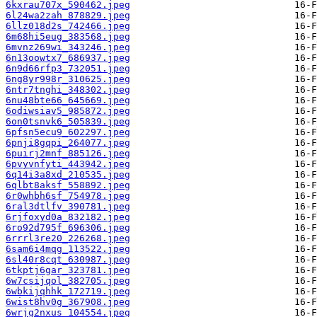
6kxrau707x_590462.jpeg
6l24wa2zah_878829.jpeg
6llz018d2s_742466.jpeg
6m68hi5eug_383568.jpeg
6mvnz269wi_343246.jpeg
6n13oowtx7_686937.jpeg
6n9d66rfp3_732051.jpeg
6ng8yr998r_310625.jpeg
6ntr7tnghi_348302.jpeg
6nu48bte66_645669.jpeg
6odiwsiav5_985872.jpeg
6on0tsnvk6_505839.jpeg
6pfsn5ecu9_602297.jpeg
6pnji8gqpi_264077.jpeg
6puirj2mnf_885126.jpeg
6pvyvnfyti_443942.jpeg
6q14i3a8xd_210535.jpeg
6qlbt8aksf_558892.jpeg
6r0whbh6sf_754978.jpeg
6ral3dtlfv_390781.jpeg
6rjfoxyd0a_832182.jpeg
6ro92d795f_696306.jpeg
6rrrl3re20_226268.jpeg
6sam6i4mqg_113522.jpeg
6sl40r8cqt_630987.jpeg
6tkptj6gar_323781.jpeg
6w7csijqol_382705.jpeg
6wbkijqhhk_172719.jpeg
6wist8hv0g_367908.jpeg
6wrjg2nxus_104554.jpeg