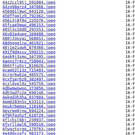
44z2czl9tj_591084.jpeg
44zg98qrz4_347066.jpeg
450401l9wn_943128.jpeg
450ffgelz9_792362.jpeg
456i3j8f0g_225576.jpeg
45fcae5mwo_496153.jpeg
465l3s10d0_291553.jpeg
46v81e4upg_160488.jpeg
480j33oyqi_568651.jpeg
48dgggqlcw_461921.jpeg
48j1e2iqwk_879360.jpeg
491f9d4vsv_599215.jpeg
4agk9j3smu_347395.jpeg
4aons7r4cz_758043.jpeg
4b6tfju5sj_816626.jpeg
4cam52l13z_715403.jpeg
4crgr6wk1e_485575.jpeg
4cxfzer6z0_382497.jpeg
4czldypl0z_545759.jpeg
4dbwmwpwoo_373856.jpeg
4dh3adfs2e_690148.jpeg
4ekgd3h3ha_937804.jpeg
4em0283n5v_633113.jpeg
4eukrbmmqx_118168.jpeg
4eyrmg0jnw_694224.jpeg
4f9hfqyhzf_610729.jpeg
4flchil6bj_239937.jpeg
4fvrllqwl6_590510.jpeg
4fwgztsrgq_179763.jpeg
4g4ddxzgfs_983173.jpeg