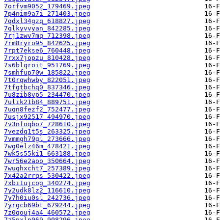
7orfvm9052_179469.jpeg
7p4nim9a7i_271403.jpeg
7qdxl34gzq_618827.jpeg
7qlkyvvyan_842285.jpeg
7rj1zwv7mq_712398.jpeg
7rm8ryro95_842625.jpeg
7rpt7ekse6_760448.jpeg
7rxx7jopzu_810428.jpeg
7s6blqroit_951769.jpeg
7smhfup70w_185822.jpeg
7t0rqwhwby_822051.jpeg
7tfgtbchq0_837346.jpeg
7u8zib8vp5_234470.jpeg
7ulik21b84_889751.jpeg
7uqn8fezf2_752477.jpeg
7usjx92517_494970.jpeg
7v3nfoqbo7_728610.jpeg
7vezdq1t5s_263325.jpeg
7vmmgh79gl_273666.jpeg
7wg0elz46m_478421.jpeg
7wk5s55ki1_663188.jpeg
7wr56e2aoo_350664.jpeg
7wuqhxcht7_257389.jpeg
7x42a2rrqs_530422.jpeg
7xbi1ujcog_340274.jpeg
7y2udk8lz2_116610.jpeg
7y7h0iu0sl_242736.jpeg
7yrgcb69bt_679244.jpeg
7z0qouj4a4_460572.jpeg
7z5pxlp069_908296.jpeg