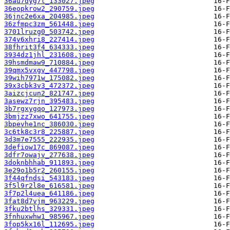
36au7dyg7l_133027.jpeg
36eopkrow2_290759.jpeg
36jnc2e6xa_204985.jpeg
36zfmpc3zm_561448.jpeg
3701lruzg0_503742.jpeg
374v6xhri8_227414.jpeg
38fhrit3f4_634333.jpeg
3934dz1jhl_231608.jpeg
39hsmdmaw9_710884.jpeg
39qmx5vxgv_447798.jpeg
39wih7971w_175082.jpeg
39x3cbk3v3_472372.jpeg
3aizcjcun2_821747.jpeg
3asewz7rjn_395483.jpeg
3b7rgxygqo_127973.jpeg
3bmjzz7xwo_641755.jpeg
3bpevhe1nc_386030.jpeg
3c6tk8c3r8_225887.jpeg
3d3m7e7555_222935.jpeg
3defiow17c_869087.jpeg
3dfr7owajv_277638.jpeg
3doknbhhab_911893.jpeg
3e29o1b5r2_260155.jpeg
3f44qfndsi_543183.jpeg
3f5l9r2l8e_616581.jpeg
3f7p2l4uea_641186.jpeg
3fat8d7vjm_963229.jpeg
3fku2btlhs_329331.jpeg
3fnhuxwhw1_985967.jpeg
3fop5kx16l_112695.jpeg