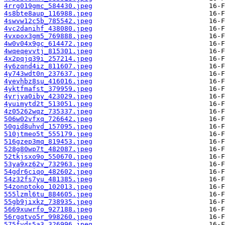
4rrg019gmc_584430.jpeg
4s8bte8aup_116988.jpeg
4swvw12c5b_785542.jpeg
4vc2danihf_438080.jpeg
4vxpox3gm5_769888.jpeg
4w0v04x9gc_614472.jpeg
4wqeqevvtj_815301.jpeg
4x2pqjq39i_257214.jpeg
4y6zqnd4iz_811607.jpeg
4y743wdt0n_237637.jpeg
4yevhbz8su_416016.jpeg
4yktfmafst_379959.jpeg
4yrjya0iby_423029.jpeg
4yuimytd2t_513051.jpeg
4z05262wqz_735337.jpeg
506w02vfxq_726642.jpeg
50gid8uhvd_157095.jpeg
510jtmeo5t_555179.jpeg
516gzep3mq_819453.jpeg
528g80wp7t_482087.jpeg
52tkjsxo9o_550670.jpeg
53ya9xz62v_732963.jpeg
54gdr6ciqo_482602.jpeg
54z32fs7yu_481385.jpeg
54zonptoko_102013.jpeg
555lzml6tu_884605.jpeg
55gb9jixkz_738935.jpeg
5669xuwrfo_927188.jpeg
56rgqtvo5r_998260.jpeg
575fvds5a3_326996.jpeg