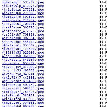
4g8wg7dwfj_533712.jpeg
4hc9f6lwlp_610977.jpeg
4hj1e0usip_277211.jpeg
4hnxrt3q6u_276508.jpeg
4hp0mpb7jn_307816.jpeg
4i21jdmu1w_210759.jpeg
4i8oye010f_708001.jpeg
4iak95wjue_565796.jpeg
4ibfnba02c_472026.jpeg
4ii572xeb7_703313.jpeg
4ir0qkh0k8_302891.jpeg
4jkkxwc3gc_446118.jpeg
4k6x1alnmz_350042.jpeg
4kwrppzsot_178680.jpeg
4l31f3fn53_926630.jpeg
4lop965n5k_961696.jpeg
4lsax96ir1_841184.jpeg
4mvom8iwsi_653782.jpeg
4nevot2gsv_370909.jpeg
4nujcnfo53_486683.jpeg
4nwgo9825a_943741.jpeg
4pk2g72vj7_442381.jpeg
4qd8uvpcar_676498.jpeg
4qf4je611e_499159.jpeg
4qjm7zdn1l_598160.jpeg
4qmfddu07i_758497.jpeg
4rfm8knc0r_589371.jpeg
4rld471frd_839590.jpeg
4rmaivoqqt_554081.jpeg
4rp5bv0nh4_965913.jpeg