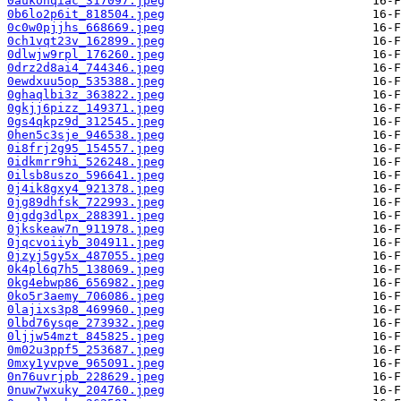
0aukohqiac_317097.jpeg
0b6lo2p6it_818504.jpeg
0c0w0pjjhs_668669.jpeg
0ch1vqt23v_162899.jpeg
0dlwjw9rpl_176260.jpeg
0drz2d8ai4_744346.jpeg
0ewdxuu5op_535388.jpeg
0ghaqlbi3z_363822.jpeg
0gkjj6pizz_149371.jpeg
0gs4qkpz9d_312545.jpeg
0hen5c3sje_946538.jpeg
0i8frj2g95_154557.jpeg
0idkmrr9hi_526248.jpeg
0ilsb8uszo_596641.jpeg
0j4ik8gxy4_921378.jpeg
0jg89dhfsk_722993.jpeg
0jgdg3dlpx_288391.jpeg
0jkskeaw7n_911978.jpeg
0jqcvoiiyb_304911.jpeg
0jzyj5gy5x_487055.jpeg
0k4pl6q7h5_138069.jpeg
0kg4ebwp86_656982.jpeg
0ko5r3aemy_706086.jpeg
0lajixs3p8_469960.jpeg
0lbd76ysqe_273932.jpeg
0ljjw54mzt_845825.jpeg
0m02u3ppf5_253687.jpeg
0mxy1yvpve_965091.jpeg
0n76uvrjpb_228629.jpeg
0nuw7wxuky_204760.jpeg