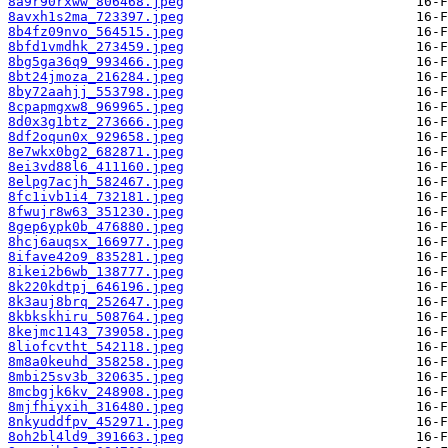
8a9r90rxww_806468.jpeg
8avxh1s2ma_723397.jpeg
8b4fz09nvo_564515.jpeg
8bfd1vmdhk_273459.jpeg
8bg5ga36q9_993466.jpeg
8bt24jmoza_216284.jpeg
8by72aahjj_553798.jpeg
8cpapmgxw8_969965.jpeg
8d0x3g1btz_273666.jpeg
8df2oqun0x_929658.jpeg
8e7wkx0bg2_682871.jpeg
8ei3vd88l6_411160.jpeg
8elpg7acjh_582467.jpeg
8fc1ivb1i4_732181.jpeg
8fwujr8w63_351230.jpeg
8gep6ypk0b_476880.jpeg
8hcj6auqsx_166977.jpeg
8ifave42o9_835281.jpeg
8ikei2b6wb_138777.jpeg
8k220kdtpj_646196.jpeg
8k3auj8brq_252647.jpeg
8kbkskhiru_508764.jpeg
8kejmc1143_739058.jpeg
8liofcvtht_542118.jpeg
8m8a0keuhd_358258.jpeg
8mbi25sv3b_320635.jpeg
8mcbgjk6kv_248908.jpeg
8mjfhiyxih_316480.jpeg
8nkyuddfpv_452971.jpeg
8oh2bl4ld9_391663.jpeg