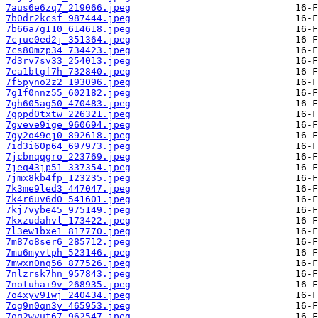
7aus6e6zq7_219066.jpeg
7b0dr2kcsf_987444.jpeg
7b66a7g110_614618.jpeg
7cjue0ed2j_351364.jpeg
7cs80mzp34_734423.jpeg
7d3rv7sv33_254013.jpeg
7ea1btgf7h_732840.jpeg
7f5pyno2z2_193096.jpeg
7g1f0nnz55_602182.jpeg
7gh605ag50_470483.jpeg
7gppd0txtw_226321.jpeg
7gveve9ige_960694.jpeg
7gy2o49ej0_892618.jpeg
7id3i60p64_697973.jpeg
7jcbnqqgro_223769.jpeg
7jeq43jp51_337354.jpeg
7jmx8kb4fp_123235.jpeg
7k3me9led3_447047.jpeg
7k4r6uv6d0_541601.jpeg
7kj7vybe45_975149.jpeg
7kxzudahvl_173422.jpeg
7l3ew1bxe1_817770.jpeg
7m87o8ser6_285712.jpeg
7mu6myvtph_523146.jpeg
7mwxn0nq56_877526.jpeg
7nlzrsk7hn_957843.jpeg
7notuhai9v_268935.jpeg
7o4xyv91wj_240434.jpeg
7og9n0qn3y_465953.jpeg
7oq2wvut67_962547.jpeg