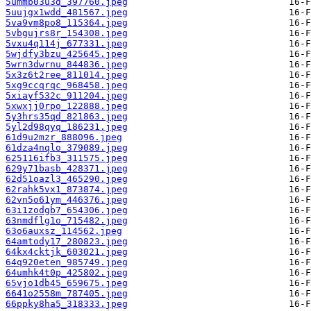
5ummb03u3d_397760.jpeg
5uujgx1wdd_481567.jpeg
5va9vm8po8_115364.jpeg
5vbgujrs8r_154308.jpeg
5vxu4q114j_677331.jpeg
5wjdfy3bzu_425645.jpeg
5wrn3dwrnu_844836.jpeg
5x3z6t2ree_811014.jpeg
5xg9ccqrqc_968458.jpeg
5xiayf532c_911204.jpeg
5xwxjj0rpo_122888.jpeg
5y3hrs35qd_821863.jpeg
5yl2d98qyq_186231.jpeg
61d9u2mzr_888096.jpeg
61dza4nqlo_379089.jpeg
625116ifb3_311575.jpeg
629y71basb_428371.jpeg
62d51oazl3_465290.jpeg
62rahk5vx1_873874.jpeg
62vn5o61ym_446376.jpeg
63i1zodgb7_654306.jpeg
63nmdflg1o_715482.jpeg
63o6auxsz_114562.jpeg
64amtody17_280823.jpeg
64kx4cktjk_603021.jpeg
64q920eten_985749.jpeg
64umhk4t0p_425802.jpeg
65vjo1db45_659675.jpeg
6641o2558m_787405.jpeg
66ppky8ha5_318333.jpeg