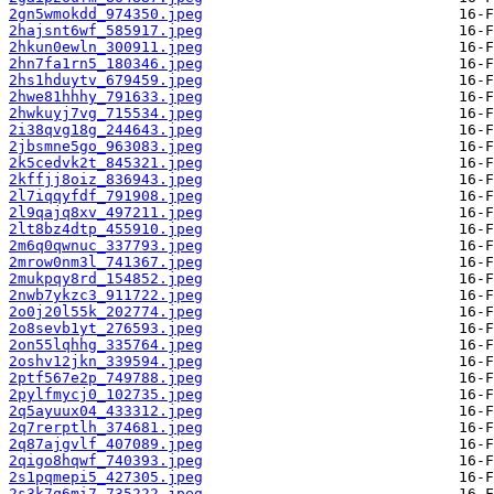
2gn5wmokdd_974350.jpeg
2hajsnt6wf_585917.jpeg
2hkun0ewln_300911.jpeg
2hn7fa1rn5_180346.jpeg
2hs1hduytv_679459.jpeg
2hwe81hhhy_791633.jpeg
2hwkuyj7vg_715534.jpeg
2i38qvg18g_244643.jpeg
2jbsmne5go_963083.jpeg
2k5cedvk2t_845321.jpeg
2kffjj8oiz_836943.jpeg
2l7iqqyfdf_791908.jpeg
2l9qajq8xv_497211.jpeg
2lt8bz4dtp_455910.jpeg
2m6q0qwnuc_337793.jpeg
2mrow0nm3l_741367.jpeg
2mukpqy8rd_154852.jpeg
2nwb7ykzc3_911722.jpeg
2o0j20l55k_202774.jpeg
2o8sevb1yt_276593.jpeg
2on55lqhhg_335764.jpeg
2oshv12jkn_339594.jpeg
2ptf567e2p_749788.jpeg
2pylfmycj0_102735.jpeg
2q5ayuux04_433312.jpeg
2q7rerptlh_374681.jpeg
2q87ajgvlf_407089.jpeg
2qigo8hqwf_740393.jpeg
2s1pqmepi5_427305.jpeg
2s3k7q6mi7_735222.jpeg