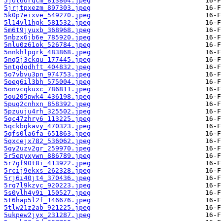
5jot6orqcm_813864.jpeg
5jrjtpxezm_897303.jpeg
5k0p7eixve_549270.jpeg
5l14vl1hgk_581532.jpeg
5m6t9jyuxb_368968.jpeg
5nbzx6jb6e_785920.jpeg
5nlu0z61ok_526784.jpeg
5nnkhlpgrk_483868.jpeg
5nq5j3ckqu_177445.jpeg
5ntgdqdhft_404832.jpeg
5o7vbvu3pn_974753.jpeg
5oeg6il3bh_575004.jpeg
5onvcqkuxc_786811.jpeg
5ou205pwk4_436198.jpeg
5puq2cnhxn_858392.jpeg
5pzuuju4rh_325502.jpeg
5qc47zhry6_113225.jpeg
5qckbgkavy_470323.jpeg
5qfs0la6fa_651863.jpeg
5qxcejx782_536062.jpeg
5qy2uzv2gr_259970.jpeg
5r5epyxywn_886789.jpeg
5r7gf90t8i_413922.jpeg
5rcij9ekxs_262328.jpeg
5rj6i40jt4_370436.jpeg
5rq7l9kzyc_920223.jpeg
5s0ylh4y9i_150527.jpeg
5t6hap5l2f_146676.jpeg
5tlw21z2ab_921225.jpeg
5ukpew2jyx_231287.jpeg