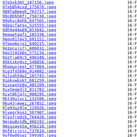
97q5xk3mt_147156.jpeg
97xb8h4cxd_175870.jpeg
989fa8eeoh_703717.jpeg
99c0hhh8fj_758730.jpeg
99ghsc8phb_647565.jpeg
9dggcfatgx_525555.jpeg
9dh9q44p69_853042.jpeg
9epwwtqafs_185338.jpeg
9eqv817ay3_691151.jpeg
9fqpq6ojo1_640215.jpeg
9g1pcujs7j_606031.jpeg
9go1t0240x_575134.jpeg
9gztja69c5_496348.jpeg
9hktxkn9vz_548856.jpeg
9homuojegt_477064.jpeg
9ig3fg569o_914882.jpeg
9ilvqh54w2_165743.jpeg
9ipkvwkskt_681259.jpeg
9ivnantp9o_485209.jpeg
9ix5mgm3l5_811782.jpeg
9iyt8klq7c_908295.jpeg
9kt30ulyc1_132506.jpeg
9ku43jewei_267852.jpeg
9le93uz9le_124926.jpeg
9lyegrkog1_507907.jpeg
9lyufrqdzk_764420.jpeg
9mjmu8x1db_466192.jpeg
9mvusayg5a_456218.jpeg
9nfdjcjvjc_737614.jpeg
9of0w00swz_599305.jpeg