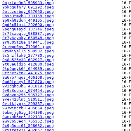
9ojrtae9m3_505939.jpeg
9okpgufnry_691292.jpeg
9olczozbwy_957660.jpeg
9oxa3tmvb8_709158.jpeg
9p9xh93dun_449165.jpeg
9pd8c5fmi4_292690.jpeg
9pqng8apxd_107346.jpeg
9r72saaqlo_938837.jpeg
9r7y6cyaky_650548.jpeg
9r9505tz8e_349441.jpeg
9riwpe0nv_719362.jpeg
9rvmiyal3h_980502.jpeg
9s5hzflwk9_277780.jpeg
9s8a526e33_632927.jpeg
9t03a6jd2p_412800.jpeg
9tp9qmyk64_644939.jpeg
9tznxz7fnk_441875.jpeg
9u67o7hqqs_466168.jpeg
9ud0teayy1_571870.jpeg
9v2dghg3h5_401819.jpeg
9v9z3eomzn_674454.jpeg
9vdbvnb256_535727.jpeg
9ve7420lmc_510511.jpeg
9vlfkfypjk_299387.jpeg
9w7wimczb8_405654.jpeg
9wbmjjg6ig_164108.jpeg
9wmxmb6xe5_322139.jpeg
9wvv653eon_765352.jpeg
9x9p5qai61_528682.jpeg
9x9tzqtv71_482657.jpeg