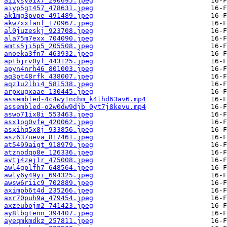
aiiysy01x7_290695.jpeg
aiyp5gt457_478631.jpeg
ak1mg3pvpe_491489.jpeg
akw7xxfanl_170967.jpeg
al0juzeskj_923708.jpeg
ala75m7exx_704090.jpeg
amts5ji5p5_205508.jpeg
anoeka3fn7_463932.jpeg
aptbjrv0yf_443125.jpeg
apyn4nrh46_801003.jpeg
aq3pt48rfk_438007.jpeg
aqz1u2lbi4_581538.jpeg
arpxugxaae_130445.jpeg
assembled-4c4wy1nchm_k4lhd63av6.mp4
assembled-o2w0dw9djb_0yt7j8kevu.mp4
aswo71ix8i_553463.jpeg
asx1og0vfe_420062.jpeg
asxihq5x8j_933856.jpeg
asz637ueva_817461.jpeg
at5499aigt_918979.jpeg
atznodqo8e_126336.jpeg
avtj4zej1r_475008.jpeg
awl4gplfh7_648564.jpeg
awly6y49yi_694325.jpeg
awsw6riic9_702889.jpeg
aximpb6t4d_235266.jpeg
axr70puh9a_479454.jpeg
axzeubojm2_741423.jpeg
ay8lbgtenn_394407.jpeg
ayeqmkmdkz_257811.jpeg