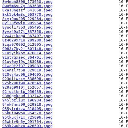
8w4man8806_173050.jpeg
8wa5m6vu7y_863688.jpeg
8xas3ngzzf_641058.jpeg
8xk5bk4m3s_963770.jpeg
8xyj9qu205_229264.jpeg
8yl28fewlp_905954.jpeg
8yuol173p3_865495.jpeg
8yvx49x57t_837358.jpeg
8yw4zikeg4_367407.jpeg
8z4029xr1u_289280.jpeg
8zqa070002_612995.jpeg
9083i7ky2f_601148.jpeg
91a5yihkpm_476814.jpeg
91gt7qxaec_864761.jpeg
91uv0ey19s_283986.jpeg
91wc0f2f37_705883.jpeg
91ynzl7t58_329819.jpeg
920vj4ac96_294605.jpeg
923dftwrxy_538698.jpeg
925b2u0iw0_478549.jpeg
929sg9910j_152657.jpeg
92fuclkntp_956439.jpeg
9380gekcud_132742.jpeg
945lbzliux_196934.jpeg
94ek7mma99_629818.jpeg
955ylrdxzw_318405.jpeg
95k0iu4woa_954578.jpeg
95tkuxj71x_725096.jpeg
95whfv9n6y_991764.jpeg
969k2wuhzu_426503.jpeg