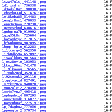
1czw47u1sj_441148.jpeg
1d1jxsdfsf_736338.jpeg
1d3adsl0qz_190038.jpeg
1ehsvkg33d_511676.jpeg
1el8koba85_514483.jpeg
1emg1r8ms1_470033.jpeg
1epp3n3pwo_270238.jpeg
1gcyesrknd_638616.jpeg
1gnhgrna7b_919992.jpeg
1gzq35k8sj_725604.jpeg
1hatambtyc_217815.jpeg
1hf68k80xa_987895.jpeg
1hgqrfhgln_612283.jpeg
1i1lcorqv2_562350.jpeg
1i7h0dh59a_657892.jpeg
1isw4lkkgs_901564.jpeg
1jocz8ovlo_103953.jpeg
1kkuzi96ux_741478.jpeg
1l19lkawog_176565.jpeg
1l7xuk2gcd_352818.jpeg
1l92somuk3_291116.jpeg
1lqgtvacid_827491.jpeg
1m7tkx28cn_940820.jpeg
1m802olei2_270490.jpeg
1mm4m7vnz7_495418.jpeg
1nphguhci4_807293.jpeg
1nuvc3vmdk_316877.jpeg
1payc0h04f_727519.jpeg
1pj7dxgbuz_777056.jpeg
1ppenqluj2_370734.jpeg