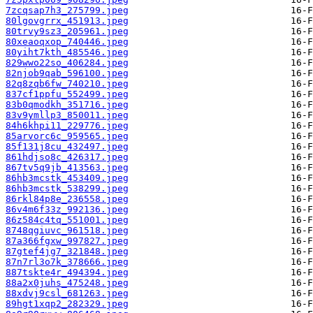
7zcqsap7h3_275799.jpeg
80lgovgrrx_451913.jpeg
80trvy9sz3_205961.jpeg
80xeaoqxop_740446.jpeg
80yiht7kth_485546.jpeg
829wwo22so_406284.jpeg
82njob9qab_596100.jpeg
82q8zqb6fw_740210.jpeg
837cf1ppfu_552499.jpeg
83b0qmodkh_351716.jpeg
83v9ymllp3_850011.jpeg
84h6khpi11_229776.jpeg
85arvorc6c_959565.jpeg
85f131j8cu_432497.jpeg
861hdjso8c_426317.jpeg
867tv5q9jb_413563.jpeg
86hb3mcstk_453409.jpeg
86hb3mcstk_538299.jpeg
86rkl84p8e_236558.jpeg
86v4m6f33z_992136.jpeg
86z584c4tq_551001.jpeg
8748qgiuvc_961518.jpeg
87a366fgxw_997827.jpeg
87gtef4jg7_321848.jpeg
87n7rl3o7k_378666.jpeg
887tskte4r_494394.jpeg
88a2x0juhs_475248.jpeg
88xdvj9csl_681263.jpeg
89hgt1xqp2_282329.jpeg