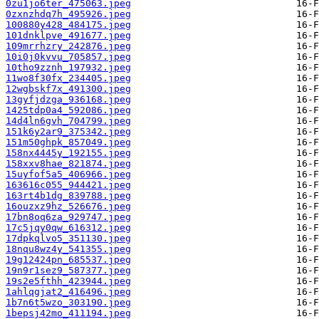
0zu1jo6ter_475063.jpeg
0zxnzhdq7h_495926.jpeg
100880y428_484175.jpeg
101dnklpve_491677.jpeg
109mrrhzry_242876.jpeg
10i0j0kvvu_705857.jpeg
10tho9zznh_197932.jpeg
11wo8f30fx_234405.jpeg
12wgbskf7x_491300.jpeg
13gyfjdzga_936168.jpeg
1425tdp0a4_592086.jpeg
14d4ln6gvh_704799.jpeg
151k6y2ar9_375342.jpeg
151m50ghpk_857049.jpeg
158nx4445y_192155.jpeg
158xxv8hae_821874.jpeg
15uyfof5a5_406966.jpeg
163616c055_944421.jpeg
163rt4b1dg_839788.jpeg
16ouzxz9hz_526676.jpeg
17bn8oq6za_929747.jpeg
17c5jqy0qw_616312.jpeg
17dpkqlvo5_351130.jpeg
18nqu8wz4y_541355.jpeg
19g12424pn_685537.jpeg
19n9r1sez9_587377.jpeg
19s2e5fthh_423944.jpeg
1ahlqgjat2_416496.jpeg
1b7n6t5wzo_303190.jpeg
1bepsj42mo_411194.jpeg