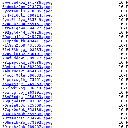
6wvnbudkbz_841786.jpeg
6xdmmkz0mn_713873.jpeg
6y2atnuul9_770685.jpeg
6y471z6olz_680914.jpeg
6ynl0tt5yo_335749.jpeg
6z48aa2su4_659151.jpeg
6zrwz4gpw8_694622.jpeg
702jytd744_776826.jpeg
70uqum48kl_745378.jpeg
718pdd0ufk_494411.jpeg
71l9ym2pb9_431805.jpeg
71vh83hejg_408585.jpeg
724vkku132_530191.jpeg
73ef0ddq9j_609072.jpeg
73ip8pclkq_536586.jpeg
73nb4xi2la_582009.jpeg
74hur0eivj_454159.jpeg
74no0490le_386533.jpeg
74psrxsg1h_475451.jpeg
7504isxgci_745263.jpeg
752lwki9hg_836044.jpeg
75zr5gfobj_363201.jpeg
76n86cdgkj_858599.jpeg
76q8owd1zz_803682.jpeg
76raia8o3c_725869.jpeg
77opx0n2bk_358186.jpeg
780o16zmob_655686.jpeg
78mze8rpsi_434796.jpeg
796m81bk3u_778202.jpeg
79jnjhz0nk_189987.jpeg