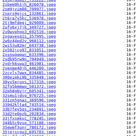
2sbem9h1jh_826078.jpeg
2sm9jvim08_709977.jpeg
2sprs9gjcs_132861.jpeg
2t6ra7y5kc_536978.jpeg
2tj9mfdegj_929009.jpeg
2ufy6xj7jk_349727.jpeg
2v0wvphgo3_692516.jpeg
2vgavexq1s_357995.jpeg
2w9z44pd2v_960112.jpeg
2wi53u82mr_643738.jpeg
2x502jcg97_831051.jpeg
2xsnugqpwc_633396.jpeg
2ydb95rw9n_794949.jpeg
2ydrk6swu3_461981.jpeg
2yenme40jh_446209.jpeg
2zcyls7wwx_834485.jpeg
300eimki9b_335848.jpeg
30yv5eruvs_517316.jpeg
32fg5bmmwo_501372.jpeg
32ph8g6vjr_605341.jpeg
32smu1jdsg_976725.jpeg
331zp5gnaz_369596.jpeg
33942klta4_743514.jpeg
33b7fey5qs_234891.jpeg
33d2te0pzb_202834.jpeg
33jfxsekvc_778245.jpeg
344b5c9yso_571188.jpeg
35ewmf3unr_780172.jpeg
35jpjscgu3_695703.jpeg