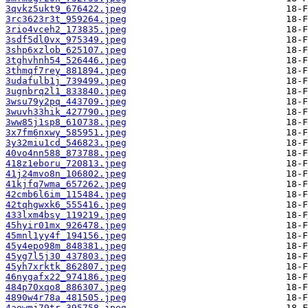
3qvkz5ukt9_676422.jpeg
3rc3623r3t_959264.jpeg
3rio4vceh2_173835.jpeg
3sdf5dl0vx_975349.jpeg
3shp6xzlob_625107.jpeg
3tghvhnh54_526446.jpeg
3thmqf7rey_881894.jpeg
3udafulb1j_739499.jpeg
3ugnbrq2l1_833840.jpeg
3wsu79y2pq_443709.jpeg
3wuvh33hik_427790.jpeg
3ww85j1sp8_610738.jpeg
3x7fm6nxwy_585951.jpeg
3y32miu1cd_546823.jpeg
40vo4nn588_873788.jpeg
418z1eboru_720813.jpeg
41j24mvo8n_106802.jpeg
41kjfq7wma_657262.jpeg
42cmb6l6im_115484.jpeg
42tqhgwxk6_555416.jpeg
433lxm4bsy_119219.jpeg
45hyir01mx_926478.jpeg
45mnl1yy4f_194156.jpeg
45y4epo98m_848381.jpeg
45yg7l5j30_437803.jpeg
45yh7xrktk_862807.jpeg
46nygafx22_974186.jpeg
484p70xqo8_886307.jpeg
4890w4r78a_481505.jpeg
4aowmj79tr_395758.jpeg