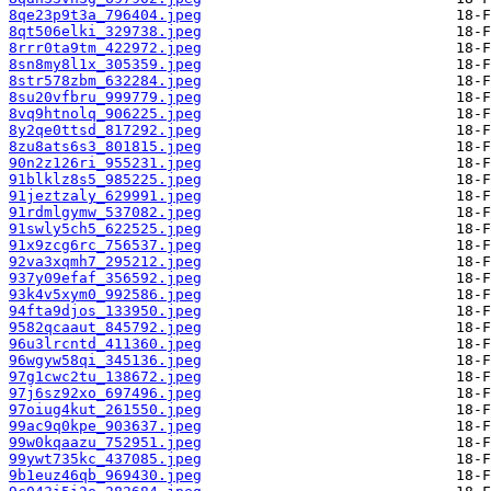
8qe23p9t3a_796404.jpeg
8qt506elki_329738.jpeg
8rrr0ta9tm_422972.jpeg
8sn8my8l1x_305359.jpeg
8str578zbm_632284.jpeg
8su20vfbru_999779.jpeg
8vq9htnolq_906225.jpeg
8y2qe0ttsd_817292.jpeg
8zu8ats6s3_801815.jpeg
90n2z126ri_955231.jpeg
91blklz8s5_985225.jpeg
91jeztzaly_629991.jpeg
91rdmlgymw_537082.jpeg
91swly5ch5_622525.jpeg
91x9zcg6rc_756537.jpeg
92va3xqmh7_295212.jpeg
937y09efaf_356592.jpeg
93k4v5xym0_992586.jpeg
94fta9djos_133950.jpeg
9582qcaaut_845792.jpeg
96u3lrcntd_411360.jpeg
96wgyw58qi_345136.jpeg
97g1cwc2tu_138672.jpeg
97j6sz92xo_697496.jpeg
97oiug4kut_261550.jpeg
99ac9q0kpe_903637.jpeg
99w0kqaazu_752951.jpeg
99ywt735kc_437085.jpeg
9b1euz46qb_969430.jpeg