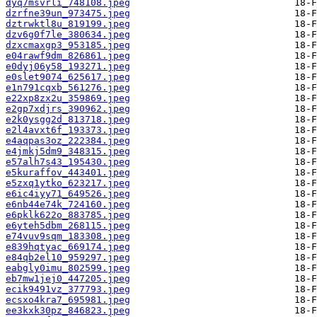
dyq7msvrli_748108.jpeg
dzrfne39un_973475.jpeg
dztrwktl8u_819199.jpeg
dzv6g0f7le_380634.jpeg
dzxcmaxgp3_953185.jpeg
e04rawf9dm_826861.jpeg
e0dyj06y58_193271.jpeg
e0slet9074_625617.jpeg
e1n791cqxb_561276.jpeg
e22xp8zx2u_359869.jpeg
e2gp7xdjrs_390962.jpeg
e2k0ysgg2d_813718.jpeg
e2l4avxt6f_193373.jpeg
e4aqpas3oz_222384.jpeg
e4jmkj5dm9_348315.jpeg
e57alh7s43_195430.jpeg
e5kuraffov_443401.jpeg
e5zxq1ytko_623217.jpeg
e6ic4iyy71_649526.jpeg
e6nb44e74k_724160.jpeg
e6pklk622o_883785.jpeg
e6yteh5dbm_268115.jpeg
e74vuv9sqm_183308.jpeg
e839hqtyac_669174.jpeg
e84qb2el10_959297.jpeg
eabgly0imu_802599.jpeg
eb7mw1jej0_447205.jpeg
ecik9491vz_377793.jpeg
ecsxo4kra7_695981.jpeg
ee3kxk30pz_846823.jpeg