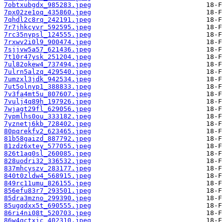
7obtxubgdx_985283.jpeg
7px02ze1oq_435860.jpeg
7qhdl2c8rq_242191.jpeg
7r7jhkcyvr_592595.jpeg
7rc35nypsl_124555.jpeg
7rxwv2i0l9_900474.jpeg
7sjjvw5a57_621436.jpeg
7t10r47ysk_251204.jpeg
7ul82okew4_737494.jpeg
7ulrn5alzq_429540.jpeg
7umzxl3jdk_942534.jpeg
7ut5olnyp1_388833.jpeg
7v3fa4mt5u_807607.jpeg
7vulj4q89h_197926.jpeg
7wjagt29fl_629056.jpeg
7ypmlhs0ou_333182.jpeg
7yznetj6kb_728402.jpeg
80pqrekfv2_623465.jpeg
81b58gaizd_887792.jpeg
81zdz6xtey_577055.jpeg
826t1aq0sl_260085.jpeg
828uodri32_336532.jpeg
837mhcyszv_283177.jpeg
840t0zldw4_568915.jpeg
849rc11umu_826155.jpeg
856efu83r7_293501.jpeg
85dra3mzno_299390.jpeg
85ugqdxx5t_690555.jpeg
86ri4ni08t_520703.jpeg
86w4qctxic_402310.jpeg