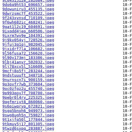
9c043i5i2e_282684.jpeg
9do6q9ht53_696657.jpeg
9dowuniru3_455135.jpeg
9dwrzsmc7f_453522.jpeg
9f243xynsd_710109.jpeg
9f6wh682ic_468241.jpeg
9gat1l2c19_604691.jpeg
9ixqdd4jep_660506.jpeg
9ixrm7wy9e_104391.jpeg
9j9kv054yj_728526.jpeg
9jfuj3q1qj_982045.jpeg
9jxidrf7la_106682.jpeg
9l56fusa72_156620.jpeg
9l90y173mj_183386.jpeg
9lbj41anvr_502032.jpeg
9lj78xcv5l_516609.jpeg
9mcfj8o5fj_283244.jpeg
9ndstuuuft_348718.jpeg
9nurnscn7i_900159.jpeg
9o3ovfr7wb_373604.jpeg
9oc0zfgz2u_455740.jpeg
9p993qoy7f_708700.jpeg
9pebr0l4ry_225325.jpeg
9qgfmriyt8_860060.jpeg
9s6piwqrvp_672821.jpeg
9sgq5bnoh6_949973.jpeg
9swg8ugh5n_759827.jpeg
9t1xjfq50l_177844.jpeg
9tkmuy5j17_801305.jpeg
9twzd6sxpq_283887.jpeg