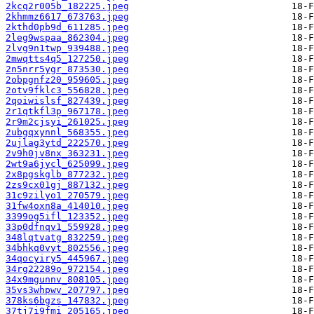
2kcq2r005b_182225.jpeg
2khmmz6617_673763.jpeg
2kthd0pb9d_611285.jpeg
2leg9wspaa_862304.jpeg
2lvg9n1twp_939488.jpeg
2mwqtts4q5_127250.jpeg
2n5nrr5ygr_873530.jpeg
2obpgnfz20_959605.jpeg
2otv9fklc3_556828.jpeg
2qoiwislsf_827439.jpeg
2r1qtkfl3p_967178.jpeg
2r9m2cjsyi_261025.jpeg
2ubgqxynnl_568355.jpeg
2ujlag3ytd_222570.jpeg
2v9h0jv8nx_363231.jpeg
2wt9a6jycl_625099.jpeg
2x8pgskglb_877232.jpeg
2zs9cx01gj_887132.jpeg
31c9zilyo1_270579.jpeg
31fw4oxn8a_414010.jpeg
3399og5ifl_123352.jpeg
33p0dfnqv1_559928.jpeg
348lqtvatg_832259.jpeg
34bhkq0vyt_802556.jpeg
34qocyiry5_445967.jpeg
34rg22289o_972154.jpeg
34x9mgunnv_808105.jpeg
35vs3whpwv_207797.jpeg
378ks6bgzs_147832.jpeg
37tj7i9fmi_205165.jpeg