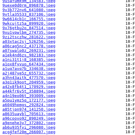
9u5afumk9m_134583.jpeg
9uexe0d0rm_896878.jpeg
9v3b772ny6_641080.jpeg
9vtla35533_837106.jpeg
9w6614cb1c_166755.jpeg
9wkcujtz5a_899920.jpeg
9x76gtbu2o_847514.jpeg
9xu1ypwlbm_274735.jpeg
9zi2tsczhw_281622.jpeg
a03xtac2sj_526256.jpeg
a06cag5nc2_437178.jpeg
a07swalp0z_269231.jpeg
a1ek4nd6zs_982183.jpeg
a1ni31t1j8_168385.jpeg
a1ox8fyvuo_647434.jpeg
a1uq7avq7b_334638.jpeg
a2j487ye5z_655732.jpeg
a3hn43aitk_477570.jpeg
a3q1ik9oot_204959.jpeg
a42x8fb4t1_170929.jpeg
a44kfr6v5t_358894.jpeg
a4n19eo06t_393009.jpeg
a5pu1ymz5q_172177.jpeg
a6049hpmgs_292824.jpeg
a85tjpn974_141250.jpeg
a8635uaybl_705613.jpeg
a96coovo92_890249.jpeg
a9enehe3y7_372802.jpeg
ab6u935fvi_296080.jpeg
acg4fef20m_266007.jpeg