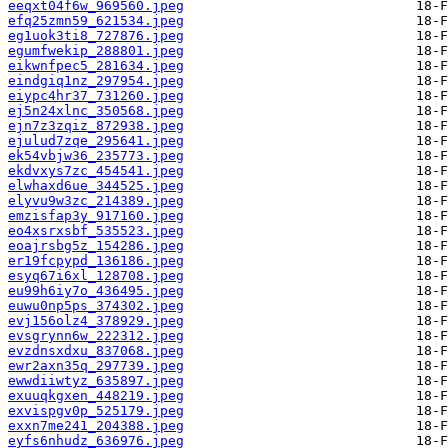
eeqxt04f6w_969560.jpeg
efq25zmn59_621534.jpeg
eg1uok3ti8_727876.jpeg
egumfwekip_288801.jpeg
eikwnfpec5_281634.jpeg
eindgiq1nz_297954.jpeg
eiypc4hr37_731260.jpeg
ej5n24xlnc_350568.jpeg
ejn7z3zqiz_872938.jpeg
ejulud7zqe_295641.jpeg
ek54vbjw36_235773.jpeg
ekdvxys7zc_454541.jpeg
elwhaxd6ue_344525.jpeg
elyvu9w3zc_214389.jpeg
emzisfap3y_917160.jpeg
eo4xsrxsbf_535523.jpeg
eoajrsbg5z_154286.jpeg
er19fcpypd_136186.jpeg
esyq67i6xl_128708.jpeg
eu99h6iy7o_436495.jpeg
euwu0np5ps_374302.jpeg
evj156olz4_378929.jpeg
evsgrynn6w_222312.jpeg
evzdnsxdxu_837068.jpeg
ewr2axn35q_297739.jpeg
ewwdiiwtyz_635897.jpeg
exuuqkgxen_448219.jpeg
exvispgv0p_525179.jpeg
exxn7me241_204388.jpeg
eyfs6nhudz_636976.jpeg