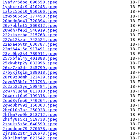
1yafvr5doq_696550.jpeg
1yshxrr4i9_410245.jpeg
1zlxc55d10_950166.jpeg
1zwxo05c6c_377450.jpeg
20bndm8g41_720894.jpeg
20v7pblmt5_360812.jpeg
20wdh7fe6i_546919.jpeg
222ikxczbq_215768.jpeg
227m12kzqr_742524.jpeg
22axaepvtn_630787.jpeg
22mf644l5o_917491.jpeg
23yt0by3k4_789911.jpeg
257xbfal4y_401888.jpeg
25xkwbtp2y_832996.jpeg
26xz7zb3dr_345799.jpeg
27byxjtgim_388018.jpeg
28r69z0dmh_323439.jpeg
2aym878h1e_711793.jpeg
2c2z52z3ye_598484.jpeg
2cw7nlugha_813010.jpeg
2d4orit0u9_199316.jpeg
2ead3vfmg6_740264.jpeg
2gwo0brv9i_150303.jpeg
2hc0l0s7az_250938.jpeg
2hfkm7yw9k_813712.jpeg
2hsfy8s5x1_519738.jpeg
2isuki5i6o_640599.jpeg
2iupdpqn79_270678.jpeg
2jr1m523tr_326673.jpeg
2k0r1hmfgn_623542.jpeg