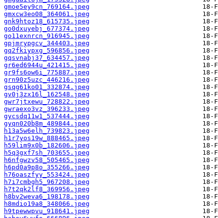
gmoe5ey9cn_769164.jpeg
gmxcw3eo08_364061.jpeg
gnk9htoz18_615735.jpeg
go0dxuyebj_677374.jpeg
go11exnrcn_916945.jpeg
gpjmrypgcv_344403.jpeg
gq2fkiypxg_596856.jpeg
gqsvnabj37_634457.jpeg
gr6ed6944u_421415.jpeg
gr9fs6ow6i_775887.jpeg
grn90z5uzc_446216.jpeg
gsqg61ko01_332874.jpeg
gv0j3zx16l_162548.jpeg
gwr7jtxewu_728822.jpeg
gwraexo3vz_396233.jpeg
gycsdq11w1_537444.jpeg
gyqn020b8m_489844.jpeg
h13a5w6elh_739823.jpeg
h1r7yos19w_888465.jpeg
h59lim9x0b_182606.jpeg
h5q3gxf7sh_703655.jpeg
h6nfgwzv58_505465.jpeg
h6pd0a9p8o_355266.jpeg
h76oaszfyy_553424.jpeg
h7i7cmbgh5_967208.jpeg
h7t2qk2lf8_369956.jpeg
h8bv2weva6_198178.jpeg
h8mdio19a8_348066.jpeg
h9tpewwpvu_918641.jpeg