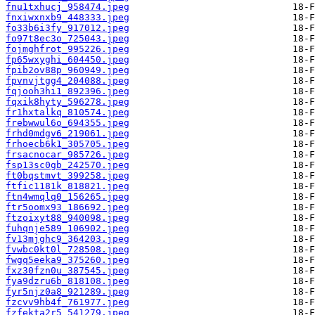
fnu1txhucj_958474.jpeg
fnxiwxnxb9_448333.jpeg
fo33b6i3fy_917012.jpeg
fo97t8ec3o_725043.jpeg
fojmghfrot_995226.jpeg
fp65wxyghi_604450.jpeg
fpib2ov88p_960949.jpeg
fpvnvjtgg4_204088.jpeg
fqjooh3hi1_892396.jpeg
fqxik8hyty_596278.jpeg
fr1hxtalkq_810574.jpeg
frebwwul6o_694355.jpeg
frhd0mdgv6_219061.jpeg
frhoecb6k1_305705.jpeg
frsacnocar_985726.jpeg
fsp13sc0gb_242570.jpeg
ft0bqstmvt_399258.jpeg
ftfic1181k_818821.jpeg
ftn4wmqlq0_156265.jpeg
ftr5oomx93_186692.jpeg
ftzoixyt88_940098.jpeg
fuhqnje589_106902.jpeg
fv13mjghc9_364203.jpeg
fvwbc0kt0l_728508.jpeg
fwgq5eeka9_375260.jpeg
fxz30fzn0u_387545.jpeg
fya9dzru6b_818108.jpeg
fyr5njz0a8_921289.jpeg
fzcvv9hb4f_761977.jpeg
fzfekta2r5_541279.jpeg