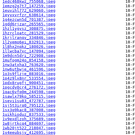
1edc468kwz_755068.jpeg
1emzg2g7t7_147259.jpeg
1euvihl772_629060.jpeg
1eyyxvrfzr_638614.jpeg
1g4ezcwn5d_701387.jpeg
1gdd6rjzar_265565.jpeg
1hzl1ygvsz_308875.jpeg
1hzrcloatc_281529.jpeg
1krjlranqv_334846.jpeg
1l2yemo6ei_832913.jpeg
1l8hx2nqkz_180026.jpeg
1llwcba7xc_147094.jpeg
1m9dcn5dri_722908.jpeg
1mufogm24o_854158.jpeg
1nw3atxha3_763620.jpeg
1nw6utbwje_461596.jpeg
1o3s9flzje_883016.jpeg
1p4z9lx8nr_533554.jpeg
1pdx8rugfj_900451.jpeg
1pgcdy0cr4_276172.jpeg
1qac6vfq0m_244598.jpeg
1sawlx79ko_585215.jpeg
1sevi1su83_472787.jpeg
1sj5t3irq0_795123.jpeg
1sx3q9kac8_387008.jpeg
1uikhioduz_837533.jpeg
1v9exdlzoh_375689.jpeg
1w8jrtkcq4_884697.jpeg
1wb20jt522_218047.jpeg
1y4eeubsjv_412695.jpeg