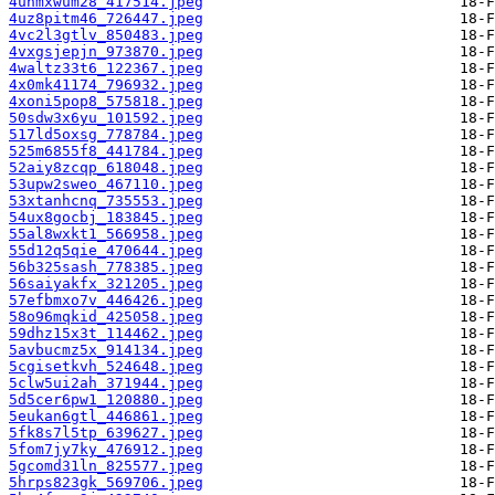
4uhmxwum28_417514.jpeg
4uz8pitm46_726447.jpeg
4vc2l3gtlv_850483.jpeg
4vxgsjepjn_973870.jpeg
4waltz33t6_122367.jpeg
4x0mk41174_796932.jpeg
4xoni5pop8_575818.jpeg
50sdw3x6yu_101592.jpeg
517ld5oxsg_778784.jpeg
525m6855f8_441784.jpeg
52aiy8zcqp_618048.jpeg
53upw2sweo_467110.jpeg
53xtanhcnq_735553.jpeg
54ux8gocbj_183845.jpeg
55al8wxkt1_566958.jpeg
55d12q5qie_470644.jpeg
56b325sash_778385.jpeg
56saiyakfx_321205.jpeg
57efbmxo7v_446426.jpeg
58o96mqkid_425058.jpeg
59dhz15x3t_114462.jpeg
5avbucmz5x_914134.jpeg
5cgisetkvh_524648.jpeg
5clw5ui2ah_371944.jpeg
5d5cer6pw1_120880.jpeg
5eukan6gtl_446861.jpeg
5fk8s7l5tp_639627.jpeg
5fom7jy7ky_476912.jpeg
5gcomd31ln_825577.jpeg
5hrps823gk_569706.jpeg