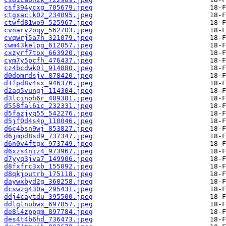
csf394ycxg_705679.jpeg
ctgxaclk02_234095.jpeg
ctwfd81wo9_525967.jpeg
cvnarv2oqy_562703.jpeg
cvqwrj5a7h_321079.jpeg
cwm43kelpg_612057.jpeg
cxzyrf7tox_663920.jpeg
cym7y5pcfh_476437.jpeg
cz4bcdwk0l_914880.jpeg
d0domrdsjv_878420.jpeg
d1fpd8v4sx_946376.jpeg
d2aq5vungj_114304.jpeg
d3lcinoh6r_489381.jpeg
d558fal6ic_232331.jpeg
d5fazjyq55_542276.jpeg
d5jf0d4s4p_110046.jpeg
d6c4bsn9wj_853827.jpeg
d6jmpd8sd9_737347.jpeg
d6n0v4ftgx_973749.jpeg
d6xzs4niz4_973967.jpeg
d7yyq3jva7_149906.jpeg
d8fxfrc3xb_155092.jpeg
d8qkjoutrb_175118.jpeg
daywxbyd2g_368258.jpeg
dcswzg430a_295431.jpeg
ddj4caytdu_395500.jpeg
ddlglnubwx_697057.jpeg
de8l4zppgm_897784.jpeg
des4t4b6hd_736473.jpeg