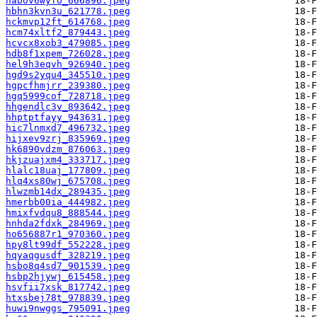
habov6wyfo_666896.jpeg
hbhn3kvn3u_621778.jpeg
hckmvp12ft_614768.jpeg
hcm74xltf2_879443.jpeg
hcvcx8xob3_479085.jpeg
hdb8f1xpem_726028.jpeg
hel9h3eqvh_926940.jpeg
hgd9s2yqu4_345510.jpeg
hgpcfhmjrr_239380.jpeg
hgq5999cof_728718.jpeg
hhgendlc3v_893642.jpeg
hhptptfayy_943631.jpeg
hic7lnmxd7_496732.jpeg
hijxev9zrj_835969.jpeg
hk6890vdzm_876063.jpeg
hkjzuajxm4_333717.jpeg
hlalc18uaj_177809.jpeg
hlq4xs80wj_675708.jpeg
hlwzmb14dx_289435.jpeg
hmerbb00ia_444982.jpeg
hmixfvdqu8_888544.jpeg
hnhda2fdxk_284969.jpeg
ho656887r1_970360.jpeg
hpy8lt99df_552228.jpeg
hqyaqgusdf_328219.jpeg
hsbo8q4sd7_901539.jpeg
hsbp2hjywj_615458.jpeg
hsvfii7xsk_817742.jpeg
htxsbej78t_978839.jpeg
huwi9nwggs_795091.jpeg