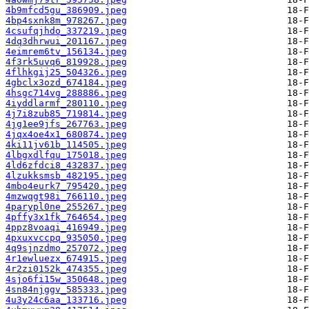
4b9mfcd5gu_386909.jpeg
4bp4sxnk8m_978267.jpeg
4csufqjhdo_337219.jpeg
4dq3dhrwui_201167.jpeg
4eimrem6tv_156134.jpeg
4f3rk5uvq6_819928.jpeg
4flhkgij25_504326.jpeg
4gbclx3ozd_674184.jpeg
4hsgc714vg_288886.jpeg
4iyddlarmf_280110.jpeg
4j7i8zub85_719814.jpeg
4jg1ee9jfs_267763.jpeg
4jqx4oe4x1_680874.jpeg
4ki11jv61b_114505.jpeg
4lbgxdlfqu_175018.jpeg
4ld6zfdci8_432837.jpeg
4lzukksmsb_482195.jpeg
4mbo4eurk7_795420.jpeg
4mzwqgt98i_766110.jpeg
4parypl0ne_255267.jpeg
4pffy3x1fk_764654.jpeg
4ppz8voaqi_416949.jpeg
4pxuxvccpq_935050.jpeg
4q9sjnzdmo_257072.jpeg
4r1ewluezx_674915.jpeg
4r2zi0152k_474355.jpeg
4sjo6fi15w_350648.jpeg
4sn84njggv_585333.jpeg
4u3y24c6aa_133716.jpeg