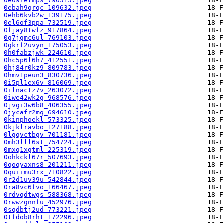
0e09retmps_790515.jpeg
0ebah9qrqc_109632.jpeg
0ehb6kvb2w_139175.jpeg
0el6of3ppa_732519.jpeg
0fjay8twfz_917864.jpeg
0g7jgmc6ul_769103.jpeg
0gkrf2uvyn_175053.jpeg
0h0fabzjwk_224610.jpeg
0hc5p6l6h7_412551.jpeg
0hj84r0kz9_809783.jpeg
0hmv1peun3_830736.jpeg
0i5pl1ex6v_816069.jpeg
0ilnactz7v_263072.jpeg
0iwe42wk2g_968576.jpeg
0jvgi3w6b8_406355.jpeg
0jycafr2mq_694610.jpeg
0kinphoekl_573325.jpeg
0kjklravbo_127188.jpeg
0lgqvctbgv_701181.jpeg
0mh3lll6st_754724.jpeg
0mxq1xgtml_225319.jpeg
0ohkckl67r_507693.jpeg
0qoqyaxns8_201211.jpeg
0quiimu3rx_710822.jpeg
0r2d1uv39u_542844.jpeg
0ra8vc6fvo_166467.jpeg
0rdvqdtwgs_588368.jpeg
0rwwzgnnfu_452976.jpeg
0sqdbtj2ud_773221.jpeg
0tfdob8rht_172296.jpeg