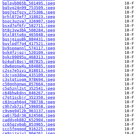
bplpyb065b_501495.jpeg
bq5vg24n99_753509.jpeg
bqg7gzfgzy_275306.jpeg
brhl072ef7_318023.jpeg
bsoc3uzva7_326907.jpeg
bsxd7qf6fr_582711.jpeg
bt8c3vw3bk_508284.jpeg
btxl8tto6o_465048.jpeg
busjgiuu8k_884431.jpeg
buylpdf7g4_417521.jpeg
bv9spqannl_574117.jpeg
bvk4fzjqzj_520109.jpeg
bykc09095u_468313.jpeg
bz4udj8ocj_487825.jpeg
c0w6eonw4u_684885.jpeg
c2ss7e5ivi_818013.jpeg
c3cjvq3dow_435109.jpeg
c3stqtiogm_978694.jpeg
c50gnhqnwo_857664.jpeg
c5q5znl2st_352541.jpeg
c64bhwkdns_846267.jpeg
c7gt1scbjr_352350.jpeg
c83nieh6g4_798738.jpeg
c9h7xb7zif_596058.jpeg
c9vmg94l2b_963137.jpeg
ca6j7bdr36_624566.jpeg
caddsgk882_652904.jpeg
cc65qzy6qb_853965.jpeg
ccc5fpgqod_916225.jpeg
ce9sjzvjv1_904261.jpeg