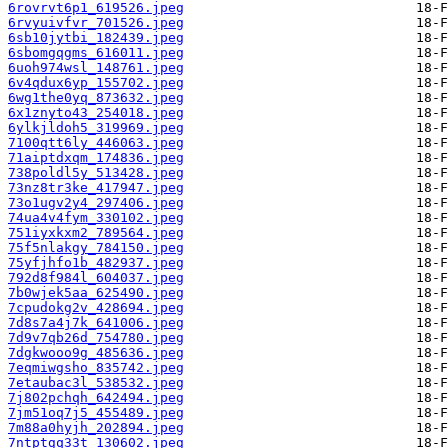
6rovrvt6p1_619526.jpeg
6rvyuivfvr_701526.jpeg
6sb10jytbi_182439.jpeg
6sbomgqgms_616011.jpeg
6uoh974wsl_148761.jpeg
6v4qdux6yp_155702.jpeg
6wg1the0yq_873632.jpeg
6x1znyto43_254018.jpeg
6ylkjldoh5_319969.jpeg
7100qtt6ly_446063.jpeg
71aiptdxqm_174836.jpeg
738poldl5y_513428.jpeg
73nz8tr3ke_417947.jpeg
73o1ugv2y4_297406.jpeg
74ua4v4fym_330102.jpeg
751iyxkxm2_789564.jpeg
75f5nlakgy_784150.jpeg
75yfjhfo1b_482937.jpeg
792d8f984l_604037.jpeg
7b0wjek5aa_625490.jpeg
7cpudokg2v_428694.jpeg
7d8s7a4j7k_641006.jpeg
7d9v7qb26d_754780.jpeg
7dgkwooo9g_485636.jpeg
7eqmiwgsho_835742.jpeg
7etaubac3l_538532.jpeg
7j802pchqh_642494.jpeg
7jm51oq7j5_455489.jpeg
7m88a0hyjh_202894.jpeg
7ntptgq33t_130602.jpeg