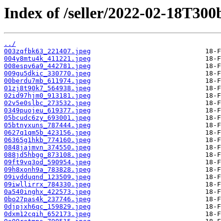
Index of /seller/2022-02-18T300
../
003zqfbk63_221407.jpeg
004y8mtu4k_411221.jpeg
008espv6a9_442781.jpeg
009gu5dkic_330770.jpeg
00berdu7mb_611974.jpeg
01zj8t90k7_564938.jpeg
02id97hjm0_913181.jpeg
02v5e0slbc_273532.jpeg
0349puojeu_619377.jpeg
05bcudc6zy_693001.jpeg
05btnyxuns_787444.jpeg
0627q1qm5b_423156.jpeg
06365g1hkb_774160.jpeg
0848jajmvn_374550.jpeg
088jd5hbgg_873108.jpeg
09ft9vq3od_590954.jpeg
09h8xonh9a_783828.jpeg
09ivdduqnd_123509.jpeg
09iwllirrx_784330.jpeg
0a540inghx_422573.jpeg
0bo27pas4k_237746.jpeg
0djpjxh6qc_159829.jpeg
0dxm12cqih_652173.jpeg