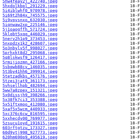
5hw4feay2j_422740.jpeg
5hxdolkbpl_291229.jpeg
5i4iblwhf0_970978.jpeg
5i69t2h84x_745575.jpeg
5i9vpvsnxo_632030.jpeg
5iqnwaw2xp_225146.jpeg
5j1oaogffh_571724.jpeg
5klqbt5xqq_446029.jpeg
5nerv2h1p9_373453.jpeg
5nxpdzx1k2_428607.jpeg
5o3nbylv5f_998027.jpeg
5prhxkt8d2_295068.jpeg
5q8lskwsf9_126417.jpeg
5rmijiozmn_427166.jpeg
5sbqwb88cv_146035.jpeg
5t3by41hh6_399914.jpeg
5tetzadkbs_457176.jpeg
5tzei3jat9_361173.jpeg
5vhsellhpb_482694.jpeg
5ww7a8zpex_151321.jpeg
5x0dissjh9_398266.jpeg
5x38fk7ci3_353388.jpeg
5x51ftxmoo_412080.jpeg
5xaf5x5wcm_440933.jpeg
5xc376c6cw_816595.jpeg
5xxhecdy00_769977.jpeg
5zsucu1oyd_191615.jpeg
603rftgtzu_173327.jpeg
60d9ytj998_927773.jpeg
620hm690p9_495619.jpeg