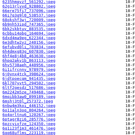
6235hmqvzf_561292.jpeg
62g13rlvvd_928802.jpeg
66ere75fi7_737096.jpeg
66i7q3q9l0_538537.jpeg
68okshf3wj_720009.jpeg
6b9nh53ipd_747365.jpeg
6bk2skbtuv_883535.jpeg
6cbbu14pbg_164694.jpeg
6dxd4ma9eg_622344.jpeg
6e3dhtw2vz_240156.jpeg
6efubvd0li_703834.jpeg
6h4dmxg83g_607830.jpeg
6hf4e8j4b8_463630.jpeg
6hpq2akv1b_863113.jpeg
6hv5738aeh_440956.jpeg
6i1ifrcnnv_978979.jpeg
6j0ynx4tck_398624.jpeg
6jdtpoecqm_941435.jpeg
6kl707yvt5_294502.jpeg
6ltf2gesdz_517686.jpeg
6m2242m5ze_749468.jpeg
6mqibb3aw0_899189.jpeg
6mshj3t0l_257372.jpeg
6nbw4m3koi_446152.jpeg
6o11aln3oq_804264.jpeg
6o4qrltnu6_120267.jpeg
6ptagr8zi6_285776.jpeg
6pzcyixfze_124350.jpeg
6q1i23f1m3_461476.jpeg
6qq68uflms_223119.jpeg