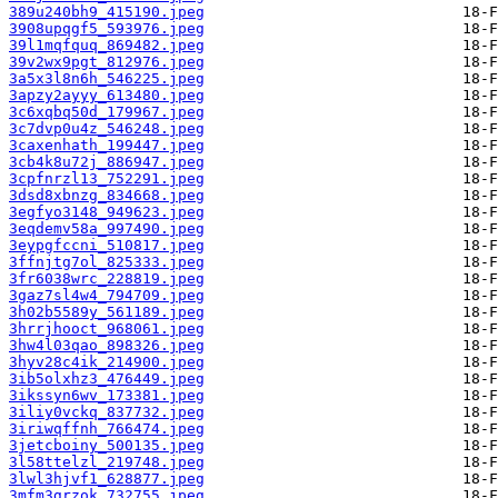
389u240bh9_415190.jpeg
3908upqgf5_593976.jpeg
39l1mqfquq_869482.jpeg
39v2wx9pgt_812976.jpeg
3a5x3l8n6h_546225.jpeg
3apzy2ayyy_613480.jpeg
3c6xqbq50d_179967.jpeg
3c7dvp0u4z_546248.jpeg
3caxenhath_199447.jpeg
3cb4k8u72j_886947.jpeg
3cpfnrzl13_752291.jpeg
3dsd8xbnzg_834668.jpeg
3egfyo3148_949623.jpeg
3eqdemv58a_997490.jpeg
3eypgfccni_510817.jpeg
3ffnjtg7ol_825333.jpeg
3fr6038wrc_228819.jpeg
3gaz7sl4w4_794709.jpeg
3h02b5589y_561189.jpeg
3hrrjhooct_968061.jpeg
3hw4l03qao_898326.jpeg
3hyv28c4ik_214900.jpeg
3ib5olxhz3_476449.jpeg
3ikssyn6wv_173381.jpeg
3iliy0vckq_837732.jpeg
3iriwqffnh_766474.jpeg
3jetcboiny_500135.jpeg
3l58ttelzl_219748.jpeg
3lwl3hjvf1_628877.jpeg
3mfm3grzok_732755.jpeg