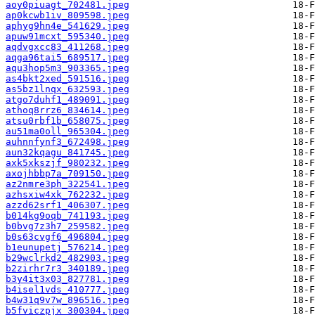
aoy0piuagt_702481.jpeg
ap0kcwb1iv_809598.jpeg
aphyg9hn4e_541629.jpeg
apuw91mcxt_595340.jpeg
aqdvgxcc83_411268.jpeg
aqga96tai5_689517.jpeg
aqu3hop5m3_903365.jpeg
as4bkt2xed_591516.jpeg
as5bz1lnqx_632593.jpeg
atgo7duhf1_489091.jpeg
athoq8rrz6_834614.jpeg
atsu0rbf1b_658075.jpeg
au51ma0oll_965304.jpeg
auhnnfynf3_672498.jpeg
aun32kqagu_841745.jpeg
axk5xkszjf_980232.jpeg
axojhbbp7a_709150.jpeg
az2nmre3ph_322541.jpeg
azhsxiw4xk_762232.jpeg
azzd62srf1_406307.jpeg
b014kg9oqb_741193.jpeg
b0bvg7z3h7_259582.jpeg
b0s63cvgf6_496804.jpeg
b1eunupetj_576214.jpeg
b29wclrkd2_482903.jpeg
b2zirhr7r3_340189.jpeg
b3y4it3x03_827781.jpeg
b4isel1vds_410777.jpeg
b4w31q9v7w_896516.jpeg
b5fviczpjx_300304.jpeg