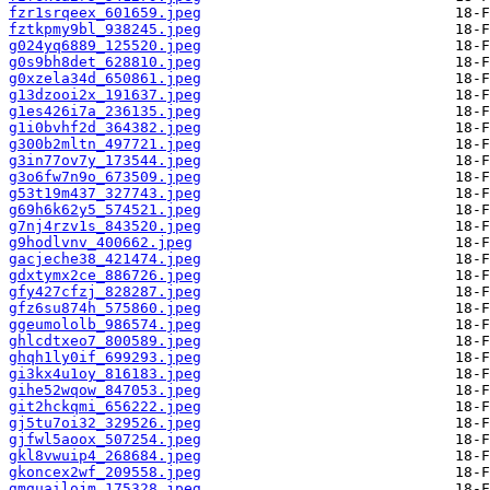
fzr1srqeex_601659.jpeg
fztkpmy9bl_938245.jpeg
g024yq6889_125520.jpeg
g0s9bh8det_628810.jpeg
g0xzela34d_650861.jpeg
g13dzooi2x_191637.jpeg
g1es426i7a_236135.jpeg
g1i0bvhf2d_364382.jpeg
g300b2mltn_497721.jpeg
g3in77ov7y_173544.jpeg
g3o6fw7n9o_673509.jpeg
g53t19m437_327743.jpeg
g69h6k62y5_574521.jpeg
g7nj4rzv1s_843520.jpeg
g9hodlvnv_400662.jpeg
gacjeche38_421474.jpeg
gdxtymx2ce_886726.jpeg
gfy427cfzj_828287.jpeg
gfz6su874h_575860.jpeg
ggeumololb_986574.jpeg
ghlcdtxeo7_800589.jpeg
ghqh1ly0if_699293.jpeg
gi3kx4u1oy_816183.jpeg
gihe52wqow_847053.jpeg
git2hckqmi_656222.jpeg
gj5tu7oi32_329526.jpeg
gjfwl5aoox_507254.jpeg
gkl8vwuip4_268684.jpeg
gkoncex2wf_209558.jpeg
gmguailojm_175328.jpeg