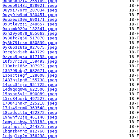
0unosddzlw_255169.jpeg
0uoeb91431_828021.jpeg
0uyxi779rx_287034.jpeg
0uyy9fw9bd_930451.jpeg
0wuxewz30e_690171.jpeg
0x3tlevzji_248657.jpeg
0xaimk029a_132341.jpeg
0xh29y6078_655663.jpeg
0y38fc7g56_517870.jpeg
0y3h79frkn_630839.jpeg
0yk663z6ta_927675.jpeg
0zcg6idieb_443729.jpeg
0zvnc9qgxa_617155.jpeg
10fxvrc23s_159493.jpeg
110nfr186z_307972.jpeg
135799obp7_682671.jpeg
13osctsegf_128608.jpeg
1487pj1pg8_155738.jpeg
14ccc34mje_951725.jpeg
14d9qoq0w6_622506.jpeg
15bshm5y1f_890089.jpeg
15rc84qerb_497527.jpeg
170041hnkm_225218.jpeg
17di49ccm0_363548.jpeg
18cxdsct1q_422372.jpeg
19hwhfv2jq_461140.jpeg
1amyulkhww_939183.jpeg
1aqfnpsfsl_244372.jpeg
1bqnzb4mnz_812760.jpeg
1cdsg1xo2n_356238.jpeg