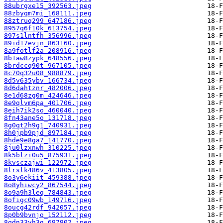
88ubrgxe15_392563.jpeg
88zbyqm7mi_168111.jpeg
88ztruq299_647186.jpeg
8957q6f10k_613754.jpeg
897s1lntfh_356996.jpeg
89id17evjn_863160.jpeg
8a9fotlf2a_208916.jpeg
8b1aw8zypk_648556.jpeg
8brdccq90t_967105.jpeg
8c70q32u08_988879.jpeg
8d5v635ybv_166734.jpeg
8d6dahtznr_482006.jpeg
8e1d68zg0m_424646.jpeg
8e9qlvm6pa_401706.jpeg
8eih7ik2so_460040.jpeg
8fn43ane5o_131718.jpeg
8g0qt2h9g1_740931.jpeg
8h0jpb9pjd_897184.jpeg
8hde9e8ga7_141770.jpeg
8ju0lzxnwh_310225.jpeg
8k5blzi0u5_875931.jpeg
8kvsczajwi_122972.jpeg
8lrslk486v_413805.jpeg
8o3y6ekiit_459388.jpeg
8o8yhiwcy2_867544.jpeg
8o9a9h3leq_784843.jpeg
8ofigc09wb_149716.jpeg
8oucg42rdf_942057.jpeg
8p0b9bvnjo_152112.jpeg
8qdn33vh3g_697902.jpeg