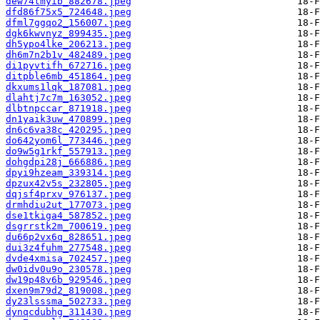
dew74tmyib_882678.jpeg
dfd86f75x5_724648.jpeg
dfml7ggqo2_156007.jpeg
dgk6kwvnyz_899435.jpeg
dh5ypo4lke_206213.jpeg
dh6m7n2b1v_482489.jpeg
di1pyvtifh_672716.jpeg
ditpble6mb_451864.jpeg
dkxums1lqk_187081.jpeg
dlahtj7c7m_163052.jpeg
dlbtnpccar_871918.jpeg
dn1yaik3uw_470899.jpeg
dn6c6va38c_420295.jpeg
do642yom6l_773446.jpeg
do9w5g1rkf_557913.jpeg
dohgdpi28j_666886.jpeg
dpyi9hzeam_339314.jpeg
dpzux42v5s_232805.jpeg
dqjsf4prxv_976137.jpeg
drmhdiu2ut_177073.jpeg
dse1tkiga4_587852.jpeg
dsgrrstk2m_700619.jpeg
du66p2vx6q_828651.jpeg
dui3z4fuhm_277548.jpeg
dvde4xmisa_702457.jpeg
dw0idv0u9o_230578.jpeg
dw19p48v6b_929546.jpeg
dxen9m79d2_819008.jpeg
dy23lsssma_502733.jpeg
dynqcdubhg_311430.jpeg