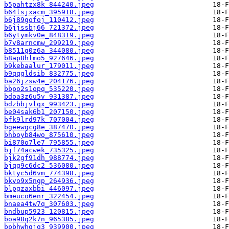
b5pahtzx8k_844240.jpeg
b64lsjxacm_395918.jpeg
b6j89gofoj_110412.jpeg
b6jjssbj66_721372.jpeg
b6ytymkv0e_848319.jpeg
b7v8arncmw_299219.jpeg
b8511g0z6a_344080.jpeg
b8ap8hlmo5_927646.jpeg
b9kebaalur_179011.jpeg
b9qqgldsib_832775.jpeg
ba26jzsw4e_204176.jpeg
bbpo2s1opq_535220.jpeg
bdoa3z6u5v_931387.jpeg
bdzbbjvlqx_993423.jpeg
be04sak6b1_207150.jpeg
bfk9lrd97k_707004.jpeg
bgeewgcg8e_387470.jpeg
bhboyb84wo_875610.jpeg
bi870o7le7_795855.jpeg
bjf74acwek_735325.jpeg
bjk2gf91dh_988774.jpeg
bjqg9c6dc2_536080.jpeg
bktyc5d6vm_774398.jpeg
bkvo9x5ngp_264936.jpeg
blpgzaxbbi_446097.jpeg
bmeuco6enr_322454.jpeg
bnaea4tw7q_307603.jpeg
bndbup5923_120815.jpeg
boa98q2k7n_965385.jpeg
bpbhwhgjq3_939900.jpeg