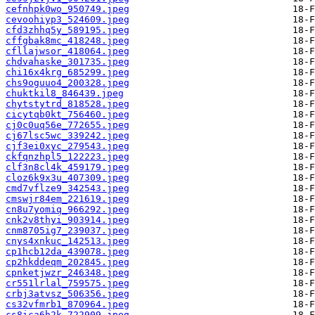
cefnhpk0wo_950749.jpeg
cevoohiyp3_524609.jpeg
cfd3zhhq5y_589195.jpeg
cffgbak8mc_418248.jpeg
cfllajwsor_418064.jpeg
chdvahaske_301735.jpeg
chi16x4krg_685299.jpeg
chs9oguuo4_200328.jpeg
chuktkil8_846439.jpeg
chytstytrd_818528.jpeg
cicytqb0kt_756460.jpeg
cj0c0uq56e_772655.jpeg
cj67lsc5wc_339242.jpeg
cjf3ei0xyc_279543.jpeg
ckfqnzhpl5_122223.jpeg
clf3n8cl4k_459179.jpeg
cloz6k9x3u_407309.jpeg
cmd7vflze9_342543.jpeg
cmswjr84em_221619.jpeg
cn8u7yomiq_966292.jpeg
cnk2v8thyi_903914.jpeg
cnm8705ig7_239037.jpeg
cnys4xnkuc_142513.jpeg
cp1hcb12da_439078.jpeg
cp2hkddeqm_202845.jpeg
cpnketjwzr_246348.jpeg
cr551lrlal_759575.jpeg
crbj3atvsz_506356.jpeg
cs32vfmrb1_870964.jpeg
cs8ica6h2k_722909.jpeg