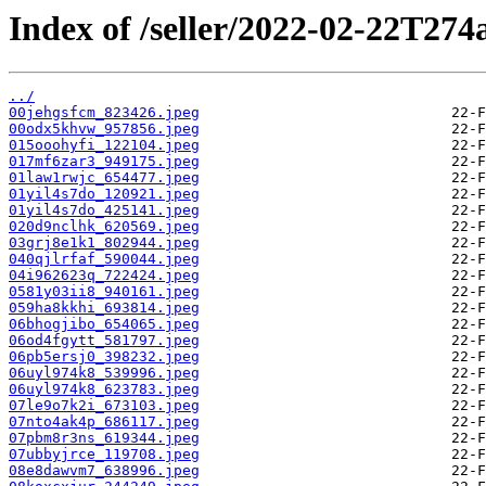
Index of /seller/2022-02-22T274
../
00jehgsfcm_823426.jpeg
00odx5khvw_957856.jpeg
015ooohyfi_122104.jpeg
017mf6zar3_949175.jpeg
01law1rwjc_654477.jpeg
01yil4s7do_120921.jpeg
01yil4s7do_425141.jpeg
020d9nclhk_620569.jpeg
03grj8e1k1_802944.jpeg
040qjlrfaf_590044.jpeg
04i962623q_722424.jpeg
0581y03ii8_940161.jpeg
059ha8kkhi_693814.jpeg
06bhogjibo_654065.jpeg
06od4fgytt_581797.jpeg
06pb5ersj0_398232.jpeg
06uyl974k8_539996.jpeg
06uyl974k8_623783.jpeg
07le9o7k2i_673103.jpeg
07nto4ak4p_686117.jpeg
07pbm8r3ns_619344.jpeg
07ubbyjrce_119708.jpeg
08e8dawvm7_638996.jpeg