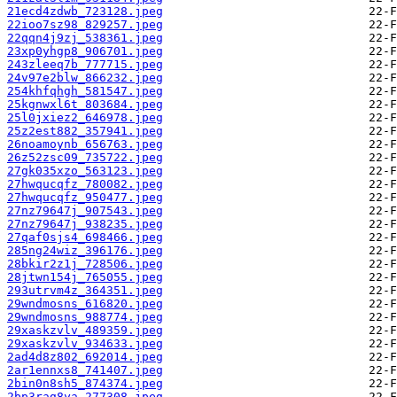
21ecd4zdwb_723128.jpeg
22ioo7sz98_829257.jpeg
22qqn4j9zj_538361.jpeg
23xp0yhgp8_906701.jpeg
243zleeq7b_777715.jpeg
24v97e2blw_866232.jpeg
254khfqhgh_581547.jpeg
25kgnwxl6t_803684.jpeg
25l0jxiez2_646978.jpeg
25z2est882_357941.jpeg
26noamoynb_656763.jpeg
26z52zsc09_735722.jpeg
27gk035xzo_563123.jpeg
27hwqucqfz_780082.jpeg
27hwqucqfz_950477.jpeg
27nz79647j_907543.jpeg
27nz79647j_938235.jpeg
27qaf0sjs4_698466.jpeg
285ng24wiz_396176.jpeg
28bkir2z1j_728506.jpeg
28jtwn154j_765055.jpeg
293utrvm4z_364351.jpeg
29wndmosns_616820.jpeg
29wndmosns_988774.jpeg
29xaskzvlv_489359.jpeg
29xaskzvlv_934633.jpeg
2ad4d8z802_692014.jpeg
2ar1ennxs8_741407.jpeg
2bin0n8sh5_874374.jpeg
2bp3rag8ya_277308.jpeg