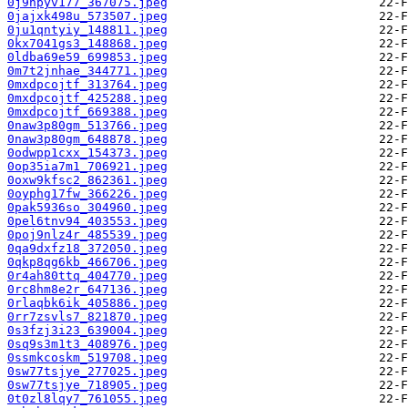
0j9npyv177_367075.jpeg
0jajxk498u_573507.jpeg
0ju1qntyiy_148811.jpeg
0kx7041gs3_148868.jpeg
0ldba69e59_699853.jpeg
0m7t2jnhae_344771.jpeg
0mxdpcojtf_313764.jpeg
0mxdpcojtf_425288.jpeg
0mxdpcojtf_669388.jpeg
0naw3p80gm_513766.jpeg
0naw3p80gm_648878.jpeg
0odwpp1cxx_154373.jpeg
0op35ia7m1_706921.jpeg
0oxw9kfsc2_862361.jpeg
0oyphg17fw_366226.jpeg
0pak5936so_304960.jpeg
0pel6tnv94_403553.jpeg
0poj9nlz4r_485539.jpeg
0qa9dxfz18_372050.jpeg
0qkp8qg6kb_466706.jpeg
0r4ah80ttq_404770.jpeg
0rc8hm8e2r_647136.jpeg
0rlaqbk6ik_405886.jpeg
0rr7zsvls7_821870.jpeg
0s3fzj3i23_639004.jpeg
0sq9s3m1t3_408976.jpeg
0ssmkcoskm_519708.jpeg
0sw77tsjye_277025.jpeg
0sw77tsjye_718905.jpeg
0t0zl8lqy7_761055.jpeg