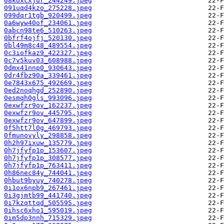
08koxcxjur_244249.jpeg
091uqd4kzo_275228.jpeg
099dqr1tgb_920499.jpeg
0a6wyw40of_234061.jpeg
0abcn98te6_510263.jpeg
0bfrf4ojfj_520130.jpeg
0bl49m8c48_489554.jpeg
0c3iofkaz9_422327.jpeg
0c7v5kuv03_608988.jpeg
0dmx41nnp0_930643.jpeg
0dr4fbz90a_339461.jpeg
0e7843x675_492669.jpeg
0ed2noqhgd_252890.jpeg
0esmqh0gls_993096.jpeg
0exwfzr9ov_162237.jpeg
0exwfzr9ov_445795.jpeg
0exwfzr9ov_647899.jpeg
0f5htt7l0g_469793.jpeg
0fmunovyly_298858.jpeg
0h2h97ixuw_135779.jpeg
0h7jfyfp1p_153607.jpeg
0h7jfyfp1p_308577.jpeg
0h7jfyfp1p_763411.jpeg
0h86nec84y_744041.jpeg
0hbut9byuy_740278.jpeg
0i1ox6npb9_267461.jpeg
0i3gjmtb99_441740.jpeg
0i7kzqttqd_505595.jpeg
0ihsc6xho1_595019.jpeg
0im5dp3nnh_715329.jpeg