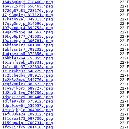
164x6y0mjf_718460.jpeg
16v371xrxj_556463.jpeg
1726g87o81_728176.jpeg
17j93oglej_817121.jpeg
17kajn92el_349313.jpeg
17qlg0nojp_614696.jpeg
197yxxdqr4_892753.jpeg
19gakmkq5g_843667.jpeg
19kgo6pf77_745635.jpeg
19wizeqyjx_306781.jpeg
1abfssn1r7_401888.jpeg
1abfssn1r7_793232.jpeg
1adjkyxos5_372856.jpeg
1bkhl4sx64_753055.jpeg
1bxzhfs8eb_189831.jpeg
1c1nz6bq37_422633.jpeg
1c1nz6bq37_548229.jpeg
1c25chedbs_385915.jpeg
1c2k3z2mzs_344776.jpeg
1cgfx8mlz1_883572.jpeg
1cy9yjkprx_689727.jpeg
1d2cv0rtvg_746786.jpeg
1d9qxirez5_989446.jpeg
1dlfa972km_575912.jpeg
1dpt0iqw6f_559957.jpeg
1efe3jbg1e_904969.jpeg
1efu83ke2a_109812.jpeg
1f1drozt73_997709.jpeg
1f59npwlpt_700731.jpeg
1fcx1irfcv_281416.jpeg