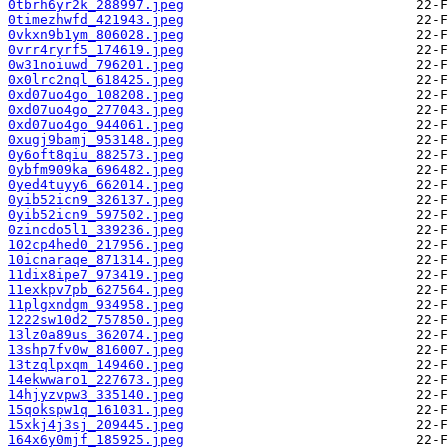
0tbrh6yr2k_288997.jpeg
0timezhwfd_421943.jpeg
0vkxn9b1ym_806028.jpeg
0vrr4ryrf5_174619.jpeg
0w31noiuwd_796201.jpeg
0x0lrc2nql_618425.jpeg
0xd07uo4go_108208.jpeg
0xd07uo4go_277043.jpeg
0xd07uo4go_944061.jpeg
0xugj9bamj_953148.jpeg
0y6oft8qiu_882573.jpeg
0ybfm909ka_696482.jpeg
0yed4tuyy6_662014.jpeg
0yib52icn9_326137.jpeg
0yib52icn9_597502.jpeg
0zincdo5l1_339236.jpeg
102cp4hed0_217956.jpeg
10icnaraqe_871314.jpeg
11dix8ipe7_973419.jpeg
11exkpv7pb_627564.jpeg
11plgxndgm_934958.jpeg
1222sw10d2_757850.jpeg
13lz0a89us_362074.jpeg
13shp7fv0w_816007.jpeg
13tzqlpxqm_149460.jpeg
14ekwwaro1_227673.jpeg
14hjyzvpw3_335140.jpeg
15qokspw1q_161031.jpeg
15xkj4j3sj_209445.jpeg
164x6y0mjf_185925.jpeg