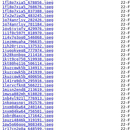
1fl8p7xia5_678856.jpeg
1fl8p7xia5_768676.jpeg
1fl8p7xia5_837388.jpeg
1fx2w7iw2k_483245.jpeg
1g74anrlsy_282426.jpeg
1g74anrlsy_701184.jpeg
1gv6jyjqfy_429976.jpeg
1i1f0c597t_818970.jpeg
1i4v7g3oq0_546068.jpeg
1iezmmuaha_796635.jpeg
1ih20rjzss_137532.jpeg
1jugokyeq8_777974.jpeg
1k28konbgq_211418.jpeg
1kjt9cg750_519938.jpeg
1kt80hg116_506114.jpeg
1kuzcqwk5b_134913.jpeg
1kuzcqwk5b_241939.jpeg
1kuzcqwk5b_400656.jpeg
1l41rq9dch_295916.jpeg
1lervcfkn8_566221.jpeg
1misn2end8_213619.jpeg
1mwsa882mh_618828.jpeg
1nb4yl921l_776913.jpeg
1nkqgasnpj_392576.jpeg
1nxm04kw64_240144.jpeg
1nxm04kw64_756501.jpeg
1obrd6axcg_171642.jpeg
1puzi4846k_319191.jpeg
1pw5g66gog_908349.jpeg
1r17cn2p0a_648599.jpeg