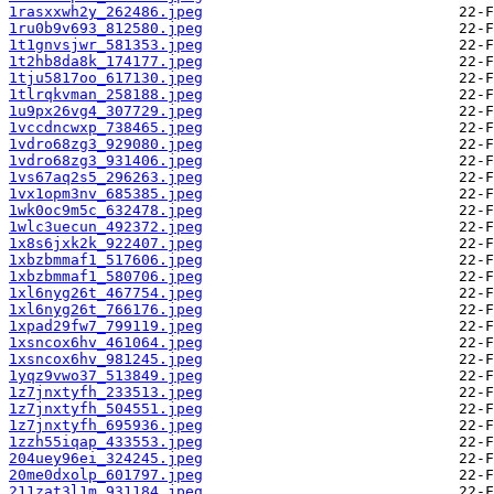
1rasxxwh2y_262486.jpeg
1ru0b9v693_812580.jpeg
1t1gnvsjwr_581353.jpeg
1t2hb8da8k_174177.jpeg
1tju5817oo_617130.jpeg
1tlrqkvman_258188.jpeg
1u9px26vg4_307729.jpeg
1vccdncwxp_738465.jpeg
1vdro68zg3_929080.jpeg
1vdro68zg3_931406.jpeg
1vs67aq2s5_296263.jpeg
1vx1opm3nv_685385.jpeg
1wk0oc9m5c_632478.jpeg
1wlc3uecun_492372.jpeg
1x8s6jxk2k_922407.jpeg
1xbzbmmaf1_517606.jpeg
1xbzbmmaf1_580706.jpeg
1xl6nyg26t_467754.jpeg
1xl6nyg26t_766176.jpeg
1xpad29fw7_799119.jpeg
1xsncox6hv_461064.jpeg
1xsncox6hv_981245.jpeg
1yqz9vwo37_513849.jpeg
1z7jnxtyfh_233513.jpeg
1z7jnxtyfh_504551.jpeg
1z7jnxtyfh_695936.jpeg
1zzh55iqap_433553.jpeg
204uey96ei_324245.jpeg
20me0dxolp_601797.jpeg
211zat3l1m_931184.jpeg