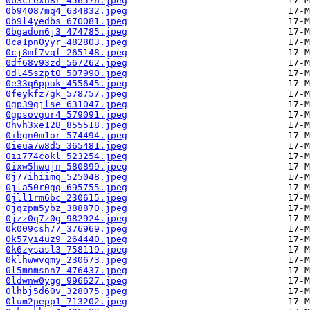
0b3crexh8r_456576.jpeg
0b94087mq4_634832.jpeg
0b9l4yedbs_670081.jpeg
0bgadon6j3_474785.jpeg
0ca1pn0yyr_482803.jpeg
0cj8mf7vqf_265148.jpeg
0df68v93zd_567262.jpeg
0dl45szpt0_507990.jpeg
0e33q6ppak_455645.jpeg
0feykfz7gk_578757.jpeg
0gp39gjlse_631047.jpeg
0gpsovgur4_579091.jpeg
0hvh3xe128_855518.jpeg
0ibgn0m1or_574494.jpeg
0ieua7w8d5_365481.jpeg
0ii774cokl_523254.jpeg
0ixw5hwujn_580899.jpeg
0j77ihiimq_525048.jpeg
0jla50r0gq_695755.jpeg
0jll1rm6bc_230615.jpeg
0jqzpm5ybz_388870.jpeg
0jzz0q7z0g_982924.jpeg
0k009csh77_376969.jpeg
0k57yi4uz9_264440.jpeg
0k6zysasl3_758119.jpeg
0klhwwvqmy_230673.jpeg
0l5mnmsnn7_476437.jpeg
0ldwnw0ygg_996627.jpeg
0lhbj5d60v_328075.jpeg
0lum2pepp1_713202.jpeg