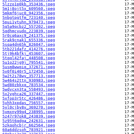
5lzzo1p0kb_353436.jpeg
5m1j8ojt5x_609560.jpeg
5mkmf6juc0_942356.jpeg
5nbgtpgtfm_723140.jpeg
5pui1ytuhn_979473.jpeg
5q5a9qcbz2_557202.jpeg
5qdhmcyudo_223839.jpeg
5r0cq6axc9_241375.jpeg
5rak9cnak1_655336.jpeg
5sqa4dn65k_826047.jpeg
5tb221dafz_414276.jpeg
5tj9k4bfkj_453607.jpeg
5tqql42faj_448508.jpeg
5u1o22jg9j_795541.jpeg
5usm8wwqiq_372671.jpeg
5v0f0i40r5_172450.jpeg
5w2t2i78wy_357713.jpeg
5w464s2ttn_930983.jpeg
5wd80zbkxq_783534.jpeg
5wdvcxn3ta_558493.jpeg
5x2yghca26_337447.jpeg
5xfop3r5tc_426486.jpeg
5yhh3xpdas_756557.jpeg
5yl0cjby8v_369270.jpeg
5ymxny99q4_238995.jpeg
5z47r97ok8_243839.jpeg
5z95t6qdga_242631.jpeg
5zkqohcbjr_662564.jpeg
60a6ddzsoh_783921.jpeg