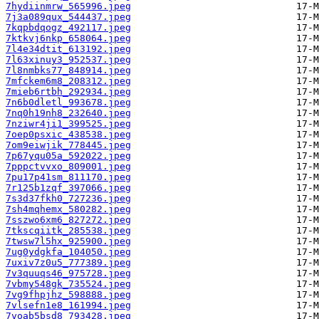
7hydiinmrw_565996.jpeg
7j3a089qux_544437.jpeg
7kqpbdqogz_492117.jpeg
7ktkvj6nkp_658064.jpeg
7l4e34dtit_613192.jpeg
7l63xinuy3_952537.jpeg
7l8nmbks77_848914.jpeg
7mfckem6m8_208312.jpeg
7mieb6rtbh_292934.jpeg
7n6b0dletl_993678.jpeg
7nq0h19nh8_232640.jpeg
7nziwr4ji1_399525.jpeg
7oep0psxic_438538.jpeg
7om9eiwjik_778445.jpeg
7p67yqu05a_592022.jpeg
7pppctvvxo_809001.jpeg
7pu17p41sm_811170.jpeg
7r125b1zqf_397066.jpeg
7s3d37fkh0_727236.jpeg
7sh4mqhemx_580282.jpeg
7sszwo6xm6_827272.jpeg
7tkscqiitk_285538.jpeg
7twsw7l5hx_925900.jpeg
7ug0ydgkfa_104050.jpeg
7uxiv7z0u5_777389.jpeg
7v3quuqs46_975728.jpeg
7vbmy548gk_735524.jpeg
7vg9fhpjhz_598888.jpeg
7vlsefn1e8_161994.jpeg
7voab5bsd8_793428.jpeg