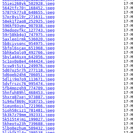
55iei268yk_502928.jpeg
5642tfc70j_168452.jpeg
5787tk77s8_648655.jpeg
57pr8yil9r_271631.jpeg
58ek1f2aq8_252925.jpeg
596kf93ymy_907038.jpeg
59edoqvfkc_127743.jpeg
59r58kb4g3_747975.jpeg
5axleq1rmk_536020.jpeg
5b8civsqnc_954975.jpeg
5bfpl6scax_651968.jpeg
5bhkw5qlg9_492766.jpeg
5byla44sxg_642056.jpeg
5c1px0p8e4_444424.jpeg
5csw9j5iti_249976.jpeg
5d07oz5r7h_277118.jpeg
5d6geb24h6_706051.jpeg
5dlij9q7o9_113671.jpeg
5dyfrszc76_995474.jpeg
5fb4mpzgh9_774709.jpeg
5hnfuh89hl_468453.jpeg
5hxrq87xej_973887.jpeg
5i94uf869c_918715.jpeg
5ieun6oisl_721966.jpeg
5ioh58ciz1_781481.jpeg
5k3k7z79mm_392331.jpeg
5k515t4jmi_199027.jpeg
5kheotu23h_739688.jpeg
5lbg0ezhum_509432.jpeg
5ljhfk7l4w_299538.jpeg