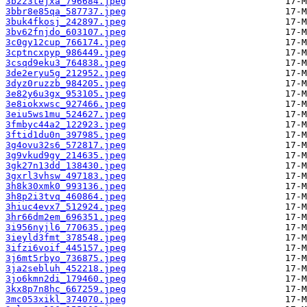
3b2z3tejxa_796684.jpeg
3bbr8e85qa_587737.jpeg
3buk4fkosj_242897.jpeg
3bv62fnjdo_603107.jpeg
3c0gy12cup_766174.jpeg
3cptncxpyp_986449.jpeg
3csqd9eku3_764838.jpeg
3de2eryu5g_212952.jpeg
3dyz0ruzzb_984205.jpeg
3e82y6u3gx_953105.jpeg
3e8iokxwsc_927466.jpeg
3eiu5ws1mu_524627.jpeg
3fmbyc44a2_122923.jpeg
3ftid1du0n_397985.jpeg
3g4ovu32s6_572817.jpeg
3g9vkud9gy_214635.jpeg
3gk27n13dd_138430.jpeg
3gxrl3vhsw_497183.jpeg
3h8k30xmk0_993136.jpeg
3h8p2i3tvq_460864.jpeg
3hiuc4evx7_512924.jpeg
3hr66dm2em_696351.jpeg
3i956nyjl6_770635.jpeg
3ieyld3fmt_378548.jpeg
3ifzi6voif_445157.jpeg
3j6mt5rbyo_736875.jpeg
3ja2sebluh_452218.jpeg
3jo6kmn2di_179460.jpeg
3kx8p7n8hc_667259.jpeg
3mc053xikl_374070.jpeg