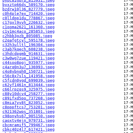
bypc8igbrb_815931.jpeg
byxztp66ds_589170.jpeg
bzdrw10l36_827779.jpeg
c0h4ple7ex_714420.jpeg
c0lldpp1du_778867.jpeg
c17gxl9vvh_226632.jpeg
c1ooma2621_161360.jpeg
c1y1mc4aco_285853.jpeg
c2hbb3gzb_805085.jpeg
c2qafgtcyl_595178.jpeg
c32h3ulltl_196304.jpeg
c3ab7kqech_608238.jpeg
c3hdcdpgmb_914631.jpeg
c3w0wg7zue_119421.jpeg
c44soo8pgj_935977.jpeg
c4arq0n3u7_136993.jpeg
c4o8ybnqh0_150721.jpeg
c56c8x7sls_141958.jpeg
c5fcdn0ygd_699039.jpeg
c62vf1461n_813444.jpeg
c66lrpzqs9_325975.jpeg
c88y10dcv4_258277.jpeg
c89ifxd5po_737268.jpeg
c8mia7yy8t_823052.jpeg
c8pppftcs7_753201.jpeg
c921362wps_351801.jpeg
c98onyhs67_905150.jpeg
caoxtv4ejn_979731.jpeg
cbcmramif5_799467.jpeg
cbkc40z4l7_617421.jpeg