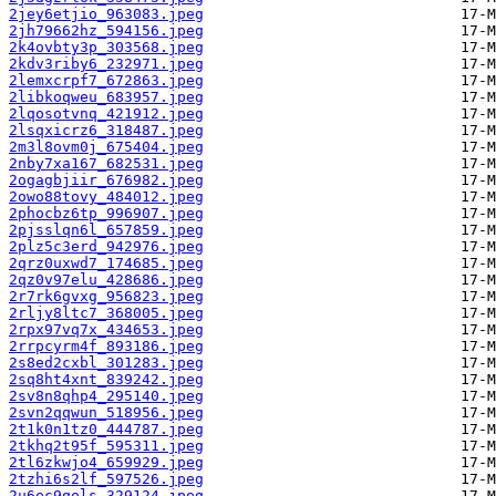
2jey6etjio_963083.jpeg
2jh79662hz_594156.jpeg
2k4ovbty3p_303568.jpeg
2kdv3riby6_232971.jpeg
2lemxcrpf7_672863.jpeg
2libkoqweu_683957.jpeg
2lqosotvnq_421912.jpeg
2lsqxicrz6_318487.jpeg
2m3l8ovm0j_675404.jpeg
2nby7xa167_682531.jpeg
2ogagbjiir_676982.jpeg
2owo88tovy_484012.jpeg
2phocbz6tp_996907.jpeg
2pjsslqn6l_657859.jpeg
2plz5c3erd_942976.jpeg
2qrz0uxwd7_174685.jpeg
2qz0v97elu_428686.jpeg
2r7rk6gvxg_956823.jpeg
2rljy8ltc7_368005.jpeg
2rpx97vq7x_434653.jpeg
2rrpcyrm4f_893186.jpeg
2s8ed2cxbl_301283.jpeg
2sq8ht4xnt_839242.jpeg
2sv8n8qhp4_295140.jpeg
2svn2qqwun_518956.jpeg
2t1k0n1tz0_444787.jpeg
2tkhq2t95f_595311.jpeg
2tl6zkwjo4_659929.jpeg
2tzhi6s2lf_597526.jpeg
2u6ec9qols_329124.jpeg