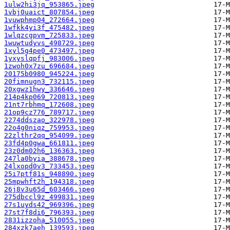
1ulw2hi3jq_953865.jpeg
1vbj0uaict_807854.jpeg
1vuwphmp04_272664.jpeg
1wfkk4yi3f_475482.jpeg
1wlqzcgpvm_725833.jpeg
1wuwtudyvs_498729.jpeg
1xyl5g4pe0_473497.jpeg
1yxyslqpfj_983006.jpeg
1zwoh0x7zu_696684.jpeg
20175b0980_945224.jpeg
20fimnugn3_732115.jpeg
20xgwz1hwy_336646.jpeg
214p4kp069_720813.jpeg
21nt7rbhmq_172608.jpeg
21op9cz776_789717.jpeg
2274ddszao_322978.jpeg
22o4g0niqz_759953.jpeg
22zlthr2qq_954099.jpeg
23fd4p0gwa_661811.jpeg
23z0dm02h6_136363.jpeg
247la0byia_388678.jpeg
24lxopd0v3_733453.jpeg
25i7ptf81s_948890.jpeg
25mpwhft2h_194318.jpeg
26j8v3u65d_603466.jpeg
275dbccl9z_499831.jpeg
27s1uyds42_969396.jpeg
27st7f8di6_796393.jpeg
2831izzoha_510055.jpeg
284xzk7aeh_139593.jpeg