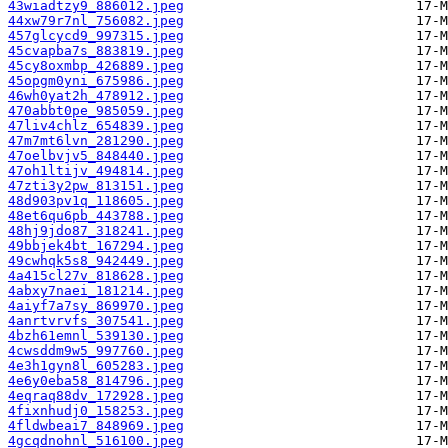
43wiadtzy9_886012.jpeg
44xw79r7nl_756082.jpeg
457glcycd9_997315.jpeg
45cvapba7s_883819.jpeg
45cy8oxmbp_426889.jpeg
45opgm0yni_675986.jpeg
46wh0yat2h_478912.jpeg
470abbt0pe_985059.jpeg
47liv4chlz_654839.jpeg
47m7mt6lvn_281290.jpeg
47oelbvjv5_848440.jpeg
47oh1ltijv_494814.jpeg
47zti3y2pw_813151.jpeg
48d903pv1q_118605.jpeg
48et6qu6pb_443788.jpeg
48hj9jdo87_318241.jpeg
49bbjek4bt_167294.jpeg
49cwhqk5s8_942449.jpeg
4a415cl27v_818628.jpeg
4abxy7naei_181214.jpeg
4aiyf7a7sy_869970.jpeg
4anrtvrvfs_307541.jpeg
4bzh61emnl_539130.jpeg
4cwsddm9w5_997760.jpeg
4e3h1gyn8l_605283.jpeg
4e6y0eba58_814796.jpeg
4eqraq88dv_172928.jpeg
4fixnhudj0_158253.jpeg
4fldwbeai7_848969.jpeg
4gcqdnohnl_516100.jpeg