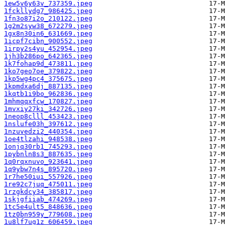
1ew5v6y63v_737359.jpeg
1fckllydg7_986425.jpeg
1fn3o87i2o_210122.jpeg
1g2m2syw38_672279.jpeg
1gx8n30in6_631669.jpeg
1icpf7cibn_900552.jpeg
1irpy2s4yu_452954.jpeg
1jh3b286po_642365.jpeg
1k7fohap9d_473811.jpeg
1ko7geo7oe_379822.jpeg
1kp5wg4pc4_375675.jpeg
1kpmdxa6dj_887135.jpeg
1kqtb1i9bo_962836.jpeg
1mhmqqxfcw_170827.jpeg
1mvxiy27ki_342726.jpeg
1neop8clll_453423.jpeg
1nslufe03h_397612.jpeg
1nzuvedzi2_440354.jpeg
1oe4tlzahi_948538.jpeg
1onjq30rb1_745293.jpeg
1pybnln8s3_887635.jpeg
1q0rqxnuvo_923641.jpeg
1q9ybw7n4s_895720.jpeg
1r7he50iui_557926.jpeg
1re92c7juq_475011.jpeg
1rzgkdcy34_385817.jpeg
1skjgfiiab_474269.jpeg
1tc5e4ult5_848636.jpeg
1tz0bn959y_779608.jpeg
1u8lf7ug1z_606459.jpeg