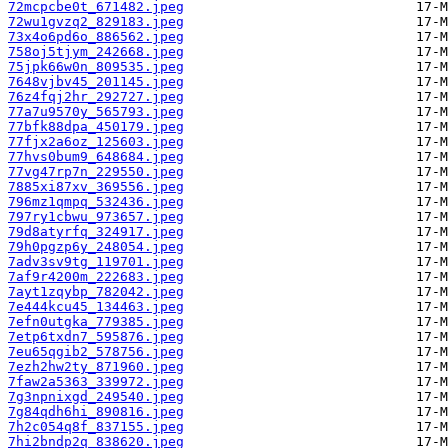
72mcpcbe0t_671482.jpeg
72wu1gvzq2_829183.jpeg
73x4o6pd6o_886562.jpeg
758oj5tjym_242668.jpeg
75jpk66w0n_809535.jpeg
7648vjbv45_201145.jpeg
76z4fqj2hr_292727.jpeg
77a7u9570y_565793.jpeg
77bfk88dpa_450179.jpeg
77fjx2a6oz_125603.jpeg
77hvs0bum9_648684.jpeg
77vg47rp7n_229550.jpeg
7885xi87xv_369556.jpeg
796mz1qmpq_532436.jpeg
797ry1cbwu_973657.jpeg
79d8atyrfq_324917.jpeg
79h0pgzp6y_248054.jpeg
7adv3sv9tg_119701.jpeg
7af9r4200m_222683.jpeg
7ayt1zqybp_782042.jpeg
7e444kcu45_134463.jpeg
7efn0utgka_779385.jpeg
7etp6txdn7_595876.jpeg
7eu65qgib2_578756.jpeg
7ezh2hw2ty_871960.jpeg
7faw2a5363_339972.jpeg
7g3npnixgd_249540.jpeg
7g84qdh6hi_890816.jpeg
7h2c054q8f_837155.jpeg
7hi2bndp2q_838620.jpeg