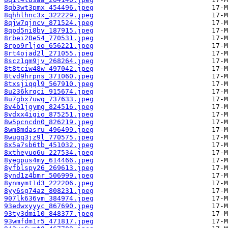
8qb3wt3pmx_454496.jpeg
8qhhlhnc3x_322229.jpeg
8qjw7qjncv_871524.jpeg
8qpd5ni8by_187915.jpeg
8rbei20e54_770531.jpeg
8rpo9rljoo_656221.jpeg
8rt4ojad2l_271055.jpeg
8scz1qm9jv_268264.jpeg
8t8tciw48w_497042.jpeg
8tvd9hrpns_371060.jpeg
8txsjiqql9_567910.jpeg
8u236krqci_915674.jpeg
8u7gbx7uwq_737633.jpeg
8v4b1jgymg_824516.jpeg
8vdxx4igio_875251.jpeg
8w5pcncdn0_826219.jpeg
8wm8mdasru_496499.jpeg
8wugq3jz9l_770575.jpeg
8x5a7sb6tb_451032.jpeg
8xtheyuo6u_227534.jpeg
8yegpus4my_614466.jpeg
8yfblspy26_269613.jpeg
8ynd1z4bmr_506999.jpeg
8ynmymt1d3_222206.jpeg
8yy6sg74az_808231.jpeg
907lk636ym_384974.jpeg
93edwxyyyc_867690.jpeg
93ty3dmi10_848377.jpeg
93wmfdm1r5_471817.jpeg