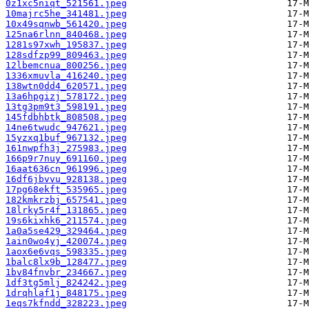
0z1xc5niqt_521561.jpeg
10majrc5he_341481.jpeg
10x49sqnwb_561420.jpeg
125na6rlnn_840468.jpeg
1281s97xwh_195837.jpeg
128sdfzp99_809463.jpeg
12lbemcnua_800256.jpeg
1336xmuvla_416240.jpeg
138wtn0dd4_620571.jpeg
13a6hpgizj_578172.jpeg
13tg3pm9t3_598191.jpeg
145fdbhbtk_808508.jpeg
14ne6twudc_947621.jpeg
15yzxq1buf_967132.jpeg
161nwpfh3j_275983.jpeg
166p9r7nuy_691160.jpeg
16aat636cn_961996.jpeg
16df6jbvvu_928138.jpeg
17pg68ekft_535965.jpeg
182kmkrzbj_657541.jpeg
18lrky5r4f_131865.jpeg
19s6kixhk6_211574.jpeg
1a0a5se429_329464.jpeg
1ain0wo4yj_420074.jpeg
1aox6e6vqs_598335.jpeg
1balc8lx9b_128477.jpeg
1bv84fnvbr_234667.jpeg
1df3tg5mlj_824242.jpeg
1drqhlaf1j_848175.jpeg
1eqs7kfndd_328223.jpeg