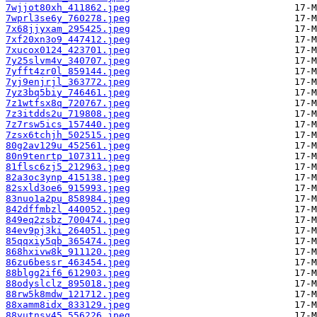
7wjjot80xh_411862.jpeg
7wprl3se6y_760278.jpeg
7x68jjyxam_295425.jpeg
7xf20xn3o9_447412.jpeg
7xucox0124_423701.jpeg
7y25slvm4v_340707.jpeg
7yfft4zr0l_859144.jpeg
7yj9enjrjl_363772.jpeg
7yz3bq5biy_746461.jpeg
7z1wtfsx8q_720767.jpeg
7z3itdds2u_719808.jpeg
7z7rsw5ics_157440.jpeg
7zsx6tchjh_502515.jpeg
80g2av129u_452561.jpeg
80n9tenrtp_107311.jpeg
81flsc6zj5_212963.jpeg
82a3oc3ynp_415138.jpeg
82sxld3oe6_915993.jpeg
83nuo1a2pu_858984.jpeg
842dffmbzl_440052.jpeg
849eq2zsbz_700474.jpeg
84ev9pj3ki_264051.jpeg
85qqxiy5qb_365474.jpeg
868hxivw8k_911120.jpeg
86zu6bessr_463454.jpeg
88blgg2if6_612903.jpeg
88odyslclz_895018.jpeg
88rw5k8mdw_121712.jpeg
88xamm8idx_833129.jpeg
88yutnsy45_556226.jpeg