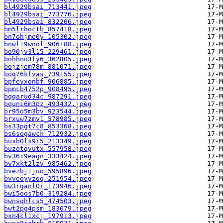
bl4929bsai_713441.jpeg
bl4929bsai_773776.jpeg
bl4929bsai_832206.jpeg
bm5lrhoctb_857418.jpeg
bn7ohjme0y_105302.jpeg
bnwl19wnol_906188.jpeg
bo90jv3l15_229461.jpeg
bohhno3fy6_362805.jpeg
bojzjem78m_881071.jpeg
boq76kfvas_739155.jpeg
bpfevxonbf_906885.jpeg
bpmcb4752p_908495.jpeg
bqqarud34c_987291.jpeg
bquni6m3pz_493432.jpeg
br95o5m3bv_923544.jpeg
brxuw7zmv1_578985.jpeg
bs33pgt7c8_853368.jpeg
bs6sogawck_712932.jpeg
buxb0ls9i5_213349.jpeg
buzotqvutx_557958.jpeg
bv36i9eagn_333424.jpeg
bv7xkt2lzv_985462.jpeg
bvezbj1juo_595896.jpeg
bvveoyyzoq_251954.jpeg
bw3rganl0r_173946.jpeg
bwi5oos7b0_319284.jpeg
bwnsqhlcs5_474503.jpeg
bwt2pg4psm_183079.jpeg
bxn4cl1xcj_197913.jpeg