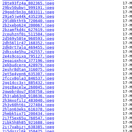
28te93fz4a_802365.jpeg
29bv50ubwj_999191.jpeg
29gqdrbn3o_683311.jpeg
29ie5jw44k_435239.jpeg
29ld8kthtb_720640.jpeg
2b2xebg624_200067.jpeg
2bzamfkd4c_627619.jpeg
2cpuhznf0i_511504.jpeg
2d569y58te_960593.jpeg
2dh56l1r47_168352.jpeg
2dk0rt7alq_469455.jpeg
2dkss4e5hu_242557.jpeg
2e4s9coixq_795127.jpeg
2egaiqxhcq_377196.jpeg
2ekbudcerp_428979.jpeg
2eshr8dtan_316075.jpeg
2et5p4ypn6_635307.jpeg
2fccv8gla3_846537.jpeg
2gg14cc3xj_885432.jpeg
2ggz8acelw_260045.jpeg
2gwpbrdou7_850758.jpeg
2h3jab63n0_918636.jpeg
2h3mxofilz_483040.jpeg
2h3v60ht6i_227404.jpeg
2hlpn63eks_616378.jpeg
2hmbk5io71_200434.jpeg
2i7f5ex65u_760547.jpeg
2ibk5h8h85_921688.jpeg
2ij7yabizj_638385.jpeg
2j5dgzrl6k_358475.jpeg