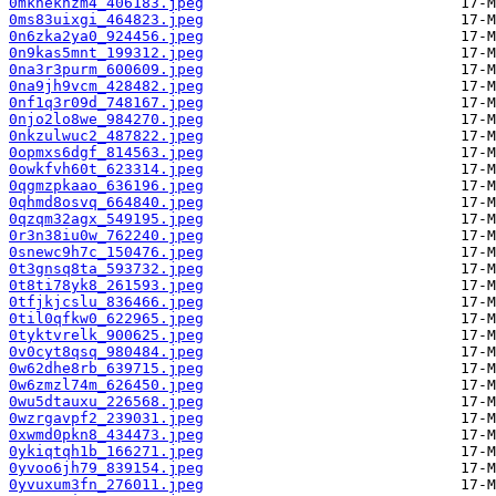
0mknekhzm4_406183.jpeg
0ms83uixgi_464823.jpeg
0n6zka2ya0_924456.jpeg
0n9kas5mnt_199312.jpeg
0na3r3purm_600609.jpeg
0na9jh9vcm_428482.jpeg
0nf1q3r09d_748167.jpeg
0njo2lo8we_984270.jpeg
0nkzulwuc2_487822.jpeg
0opmxs6dgf_814563.jpeg
0owkfvh60t_623314.jpeg
0qgmzpkaao_636196.jpeg
0qhmd8osvq_664840.jpeg
0qzqm32agx_549195.jpeg
0r3n38iu0w_762240.jpeg
0snewc9h7c_150476.jpeg
0t3gnsq8ta_593732.jpeg
0t8ti78yk8_261593.jpeg
0tfjkjcslu_836466.jpeg
0til0qfkw0_622965.jpeg
0tyktvrelk_900625.jpeg
0v0cyt8qsq_980484.jpeg
0w62dhe8rb_639715.jpeg
0w6zmzl74m_626450.jpeg
0wu5dtauxu_226568.jpeg
0wzrgavpf2_239031.jpeg
0xwmd0pkn8_434473.jpeg
0ykiqtqh1b_166271.jpeg
0yvoo6jh79_839154.jpeg
0yvuxum3fn_276011.jpeg