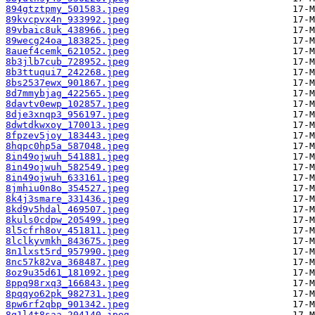
894gtztpmy_501583.jpeg
89kvcpvx4n_933992.jpeg
89vbaic8uk_438966.jpeg
89wecg24oa_183825.jpeg
8auef4cemk_621052.jpeg
8b3jlb7cub_728952.jpeg
8b3ttuqui7_242268.jpeg
8bs2537ewx_901867.jpeg
8d7mmybjag_422565.jpeg
8davtv0ewp_102857.jpeg
8dje3xnqp3_956197.jpeg
8dwtdkwxoy_170013.jpeg
8fpzev5joy_183443.jpeg
8hqpc0hp5a_587048.jpeg
8in49ojwuh_541881.jpeg
8in49ojwuh_582549.jpeg
8in49ojwuh_633161.jpeg
8jmhiu0n8o_354527.jpeg
8k4j3smare_331436.jpeg
8kd9v5hdal_469507.jpeg
8kuls0cdpw_205499.jpeg
8l5cfrh8ov_451811.jpeg
8lclkyvmkh_843675.jpeg
8n1lxst5rd_957990.jpeg
8nc57k82va_368487.jpeg
8oz9u35d61_181092.jpeg
8ppq98rxq3_166843.jpeg
8pqqyo62pk_982731.jpeg
8pw6rf2qbp_901342.jpeg
8q1l4t8saa_204140.jpeg