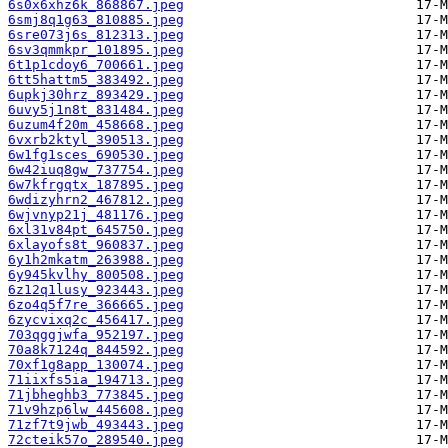
6s0x6xhz6k_868867.jpeg
6smj8q1g63_810885.jpeg
6sre073j6s_812313.jpeg
6sv3qmmkpr_101895.jpeg
6t1p1cdoy6_700661.jpeg
6tt5hattm5_383492.jpeg
6upkj30hrz_893429.jpeg
6uvy5j1n8t_831484.jpeg
6uzum4f20m_458668.jpeg
6vxrb2ktyl_390513.jpeg
6w1fg1sces_690530.jpeg
6w42iuq8gw_737754.jpeg
6w7kfrgqtx_187895.jpeg
6wdizyhrn2_467812.jpeg
6wjvnyp21j_481176.jpeg
6xl31v84pt_645750.jpeg
6xlayofs8t_960837.jpeg
6y1h2mkatm_263988.jpeg
6y945kvlhy_800508.jpeg
6z12q1lusy_923443.jpeg
6zo4q5f7re_366665.jpeg
6zycvixq2c_456417.jpeg
703qggjwfa_952197.jpeg
70a8k7124q_844592.jpeg
70xf1g8app_130074.jpeg
71iixfs5ia_194713.jpeg
71jbheghb3_773845.jpeg
71v9hzp6lw_445608.jpeg
71zf7t9jwb_493443.jpeg
72cteik57o_289540.jpeg