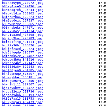
b81xx59ypn_273072.jpeg
b83sy4ime0_527496.jpeg
b85mc5grxh_325244.jpeg
b8ebwb14za_150302.jpeg
b8fhn8tba4_122223.jpeg
b8m2eu0ozx_227537.jpeg
b93nw8m7vv_666865.jpeg
b98rnabgks_147671.jpeg
ba57k50a5j_821314.jpeg
bahu1sa3od_407398.jpeg
bbg2bp9koz_223983.jpeg
bclra4ft4g_421414.jpeg
bco29a36bf_306076.jpeg
bd8jcfcscd_792724.jpeg
bde5lfegdp_686577.jpeg
bdformk52x_737482.jpeg
bdradw8h6q_841916.jpeg
bdrnrre4bf_717147.jpeg
be66836x8y_892243.jpeg
beh1t0jwp0_704385.jpeg
bfkltpmuq0_575307.jpeg
bfnmvykbez_400181.jpeg
bhr8g0n6rm_732556.jpeg
bhwh2h1t11_227507.jpeg
bjo1ovuhvt_637422.jpeg
bjoqa22ezw_518736.jpeg
bjpadd9dnb_168193.jpeg
bk89i7aa15_681753.jpeg
bk89yhuy43_467473.jpeg
bky66l0895_253469.jpeg