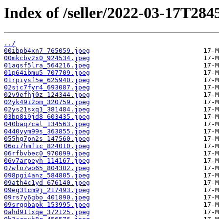
Index of /seller/2022-03-17T284
../
00ibpb4xn7_765059.jpeg
00mkcbv2x0_924534.jpeg
01aqsf5lra_564216.jpeg
01p64ibmu5_707709.jpeg
01rpiysf5e_625940.jpeg
02sjc7fyr4_693087.jpeg
02v9efhj0z_124344.jpeg
02yk49i2om_320759.jpeg
02ys21sxq1_381484.jpeg
03bp8i9jd8_603435.jpeg
040baq7cal_134563.jpeg
0440yym99s_363855.jpeg
055hg7pn2s_147560.jpeg
06oi7hmfic_824010.jpeg
06rfbvbec0_970099.jpeg
06v7arpeyh_114167.jpeg
07wlo7wo65_804302.jpeg
098pgi4anz_584805.jpeg
09ath4c1yd_676140.jpeg
09eg3tcm9j_217493.jpeg
09rs7y6gbo_401890.jpeg
09srggbapk_153995.jpeg
0ahd91lxqe_372125.jpeg