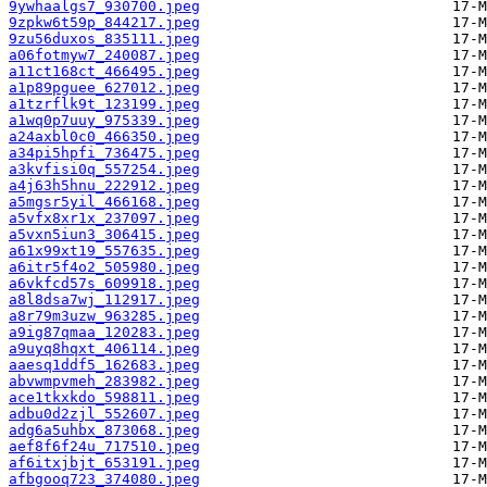
9ywhaalgs7_930700.jpeg
9zpkw6t59p_844217.jpeg
9zu56duxos_835111.jpeg
a06fotmyw7_240087.jpeg
a11ct168ct_466495.jpeg
a1p89pguee_627012.jpeg
a1tzrflk9t_123199.jpeg
a1wq0p7uuy_975339.jpeg
a24axbl0c0_466350.jpeg
a34pi5hpfi_736475.jpeg
a3kvfisi0q_557254.jpeg
a4j63h5hnu_222912.jpeg
a5mgsr5yil_466168.jpeg
a5vfx8xr1x_237097.jpeg
a5vxn5iun3_306415.jpeg
a61x99xt19_557635.jpeg
a6itr5f4o2_505980.jpeg
a6vkfcd57s_609918.jpeg
a8l8dsa7wj_112917.jpeg
a8r79m3uzw_963285.jpeg
a9ig87qmaa_120283.jpeg
a9uyq8hqxt_406114.jpeg
aaesq1ddf5_162683.jpeg
abvwmpvmeh_283982.jpeg
ace1tkxkdo_598811.jpeg
adbu0d2zjl_552607.jpeg
adg6a5uhbx_873068.jpeg
aef8f6f24u_717510.jpeg
af6itxjbjt_653191.jpeg
afbgooq723_374080.jpeg