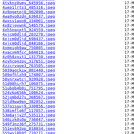
4tvknz0umy_645956.jpeg
4uep1lrts3_485316.jpeg
4v9ogetpj0_902898.jpeg
4wa9yo0zdn_636037.jpeg
4wxsv1apo8_334001.jpeg
4x8zjqywnk_546579.jpeg
4xh5nqxpt5_924559.jpeg
4xjcm0dljd_203270.jpeg
4xjcm0dljd_698437.jpeg
4xjcm0dljd_848166.jpeg
4xmeigb9aw_750805.jpeg
4yacvm9fcr_684019.jpeg
4z0h8zoit1_131750.jpeg
4zyhcpgzpy_317651.jpeg
4zzcrvqoe3_763505.jpeg
5039agckiw_801440.jpeg
509qfhlzh9_174807.jpeg
50vnrxwtcj_929920.jpeg
51d98hirh7_106075.jpeg
51ubqb4b0i_751795.jpeg
524z6q656k_108624.jpeg
52jumbd27s_368567.jpeg
52ld9wa9en_382052.jpeg
537oisuuj9_330856.jpeg
538imflg6f_117057.jpeg
53m6ajjy2f_535113.jpeg
540izk0s0p_736047.jpeg
549f3nz36f_275731.jpeg
551es692pp_818834.jpeg
555wv18b9f_710271.jpeg