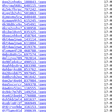
4gg2inhg6s_180843.jpeg
4hsjqw568i_640115.jpeg
4i54cfhrpc_797242.jpeg
4igg1b2yhi_501863.jpeg
4impvmu5cw_840440.jpeg
4iqwwg9th1_615245.jpeg
4k38d0cx9x_545491.jpeg
4kcg2vvhy7_638958.jpeg
4kibp10yn5_835325.jpeg
4kopinhkv4_458764.jpeg
4kt4ww1nwp_143114.jpeg
4kt4ww1nwp_611804.jpeg
4kt4ww1nwp_819376.jpeg
4lxmwe4l28_468788.jpeg
4mbs8q0s1x_697574.jpeg
4mlizyu789_782814.jpeg
4o90lek4iz_490513.jpeg
4oahhbs0rq_683390.jpeg
4phbpjks86_853762.jpeg
4q20xyb675_997945.jpeg
4q8bzyb2po_961642.jpeg
4qe2wj6g44_837984.jpeg
4qq5xcvrcr_569378.jpeg
4qw6nv51pi_116555.jpeg
4s94c7m7d5_149254.jpeg
4se61tbq44_776088.jpeg
4sh5kb1ml4_601637.jpeg
4sqbjq8j3f_366949.jpeg
4t6jryx9de_316153.jpeg
4tf5amv01d_398639.jpeg