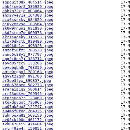
agpquit08x_464514.jpeg
ahb44ewbr2_536929.jpeg
ahb7q72zjd_803064.jpeg
ahx2vvey1a_164388.jpeg
aix0sssxkv_684859.jpeg
aj0y2mtvse_183564.jpeg
ak6w9mnunz_631830.jpeg
akd2srpe7w_600978.jpeg
akrisaqeky_315523.jpeg
alz70dkctb_939480.jpeg
am99k8c1zs_496926.jpeg
amzgf56fz5_783538.jpeg
annq6c88y5_977797.jpeg
apg3i8es7j_338712.jpeg
apvd85rccv_133286.jpeg
apvobqbh8n_703359.jpeg
aqtc0rgpvf_780168.jpeg
aqy9t22qsh_891780.jpeg
ar5oe3fyx_399357.jpeg
ar8u676bee_582773.jpeg
araraip1g2_580614.jpeg
arr53qdkve_769545.jpeg
atprs6on7r_123069.jpeg
atqxdpvust_735967.jpeg
au07mk8ex8_122747.jpeg
au4mof0roq_264335.jpeg
auhnouxm82_563150.jpeg
av03xkl00o_461172.jpeg
avk0e78siv_474664.jpeg
avtn49iw4r_159851.jpeg