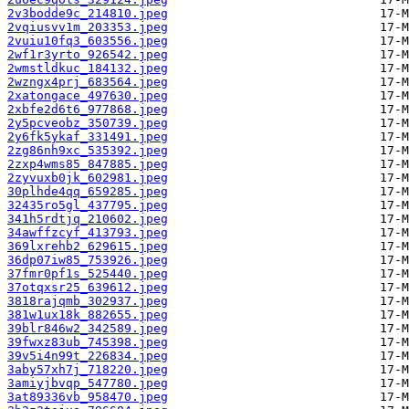
2v3bodde9c_214810.jpeg
2vqiusvv1m_203353.jpeg
2vuiu10fq3_603556.jpeg
2wf1r3yrto_926542.jpeg
2wmstldkuc_184132.jpeg
2wzngx4prj_683564.jpeg
2xatongace_497630.jpeg
2xbfe2d6t6_977868.jpeg
2y5pcveobz_350739.jpeg
2y6fk5ykaf_331491.jpeg
2zg86nh9xc_535392.jpeg
2zxp4wms85_847885.jpeg
2zyvuxb0jk_602981.jpeg
30plhde4qq_659285.jpeg
32435ro5gl_437795.jpeg
341h5rdtjq_210602.jpeg
34awffzcyf_413793.jpeg
369lxrehb2_629615.jpeg
36dp07iw85_753926.jpeg
37fmr0pf1s_525440.jpeg
37otqxsr25_639612.jpeg
3818rajqmb_302937.jpeg
381w1ux18k_882655.jpeg
39blr846w2_342589.jpeg
39fwxz83ub_745398.jpeg
39v5i4n99t_226834.jpeg
3aby57xh7j_718220.jpeg
3amiyjbvqp_547780.jpeg
3at89336vb_958470.jpeg