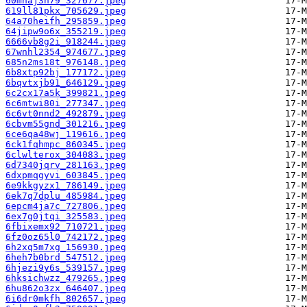
60mhaj3n79_327677.jpeg
619ll81pkx_705629.jpeg
64a70heifh_295859.jpeg
64jipw9o6x_355219.jpeg
6666vb8g2i_918244.jpeg
67wnhl2354_974677.jpeg
685n2ms18t_976148.jpeg
6b8xtp92bj_177172.jpeg
6bqvtxjb91_646129.jpeg
6c2cx17a5k_399821.jpeg
6c6mtwi80i_277347.jpeg
6c6vt0nnd2_492879.jpeg
6cbvm55gnd_301216.jpeg
6ce6qa48wj_119616.jpeg
6ck1fqhmpc_860345.jpeg
6clwlterox_304083.jpeg
6d7340jqrv_281163.jpeg
6dxpmqgyvi_603845.jpeg
6e9kkgyzx1_786149.jpeg
6ek7q7dplu_485984.jpeg
6epcm4ja7c_727806.jpeg
6ex7g0jtqi_325583.jpeg
6fbixemx92_710721.jpeg
6fz0oz65l0_742172.jpeg
6h2xq5m7xg_156930.jpeg
6heh7b0brd_547512.jpeg
6hjezi9y6s_539157.jpeg
6hksichwzz_479265.jpeg
6hu862o3zx_646407.jpeg
6i6dr0mkfh_802657.jpeg