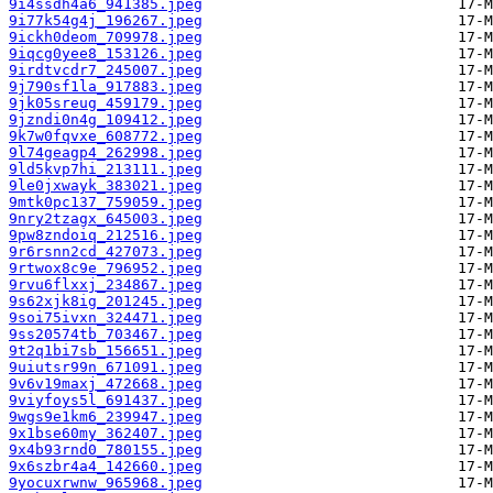
9i4ssdh4a6_941385.jpeg
9i77k54g4j_196267.jpeg
9ickh0deom_709978.jpeg
9iqcg0yee8_153126.jpeg
9irdtvcdr7_245007.jpeg
9j790sf1la_917883.jpeg
9jk05sreug_459179.jpeg
9jzndi0n4g_109412.jpeg
9k7w0fqvxe_608772.jpeg
9l74geagp4_262998.jpeg
9ld5kvp7hi_213111.jpeg
9le0jxwayk_383021.jpeg
9mtk0pc137_759059.jpeg
9nry2tzagx_645003.jpeg
9pw8zndoiq_212516.jpeg
9r6rsnn2cd_427073.jpeg
9rtwox8c9e_796952.jpeg
9rvu6flxxj_234867.jpeg
9s62xjk8ig_201245.jpeg
9soi75ivxn_324471.jpeg
9ss20574tb_703467.jpeg
9t2q1bi7sb_156651.jpeg
9uiutsr99n_671091.jpeg
9v6v19maxj_472668.jpeg
9viyfoys5l_691437.jpeg
9wgs9e1km6_239947.jpeg
9x1bse60my_362407.jpeg
9x4b93rnd0_780155.jpeg
9x6szbr4a4_142660.jpeg
9yocuxrwnw_965968.jpeg