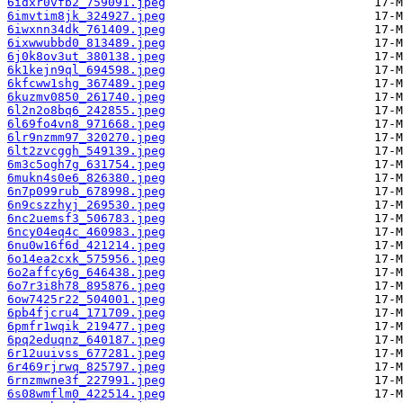
6idxr0vfb2_759091.jpeg
6imvtim8jk_324927.jpeg
6iwxnn34dk_761409.jpeg
6ixwwubbd0_813489.jpeg
6j0k8ov3ut_380138.jpeg
6k1kejn9ql_694598.jpeg
6kfcww1shg_367489.jpeg
6kuzmv0850_261740.jpeg
6l2n2o8bq6_242855.jpeg
6l69fo4vn8_971668.jpeg
6lr9nzmm97_320270.jpeg
6lt2zvcggh_549139.jpeg
6m3c5ogh7g_631754.jpeg
6mukn4s0e6_826380.jpeg
6n7p099rub_678998.jpeg
6n9cszzhyj_269530.jpeg
6nc2uemsf3_506783.jpeg
6ncy04eq4c_460983.jpeg
6nu0w16f6d_421214.jpeg
6o14ea2cxk_575956.jpeg
6o2affcy6g_646438.jpeg
6o7r3i8h78_895876.jpeg
6ow7425r22_504001.jpeg
6pb4fjcru4_171709.jpeg
6pmfr1wqik_219477.jpeg
6pq2eduqnz_640187.jpeg
6r12uuivss_677281.jpeg
6r469rjrwq_825797.jpeg
6rnzmwne3f_227991.jpeg
6s08wmflm0_422514.jpeg