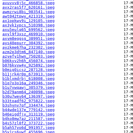
avuvvv8j5c_466858.jpeg
avx2ras5f7_620161.jpeg
awmzrwi8bi_983541.jpeg
awt042tpwy_421319.jpeg
ax1opkwy9i_129105.jpeg
ax3yk1vpcs_510398.jpeg
axu5eulq65_699562.jpeg
axyl9f3xsz_469910.jpeg
axym8eggsg_389951.jpeg
ays40epurr_304392.jpeg
ayzkme67ha_232302.jpeg
azm2p3dtm6_847140.jpeg
azyefy1hwn_750203.jpeg
b06kvv2h6h_456074.jpeg
b076kvvw4y_925892.jpeg
b0mig0icsz_287128.jpeg
b11jrk4r0p_673913.jpeg
b1blxmdrbj_618008.jpeg
b1q7o3o16a_249346.jpeg
b1u7vwqawj_305379.jpeg
b2d79anm64_240098.jpeg
b30u7wev64_136397.jpeg
b33toadf62_975822.jpeg
b3shynv7qf_334474.jpeg
b44wde137e_779142.jpeg
b46eigdfjv_313119.jpeg
b4ko8mw7az_211587.jpeg
b4s57zl0f2_373722.jpeg
b5ah57yo6d_991957.jpeg
b5v1cs6uwf_455696.jpeg