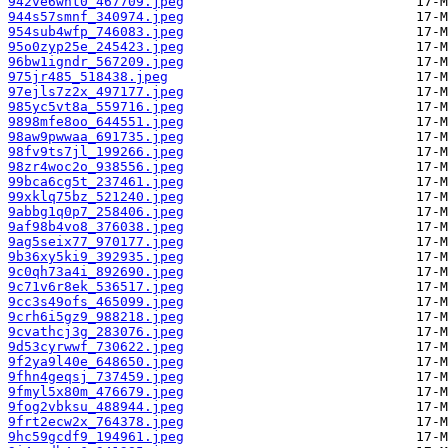
942ve6wnt0_467709.jpeg
944s57smnf_340974.jpeg
954sub4wfp_746083.jpeg
95o0zyp25e_245423.jpeg
96bw1igndr_567209.jpeg
975jr485_518438.jpeg
97ejls7z2x_497177.jpeg
985yc5vt8a_559716.jpeg
9898mfe8oo_644551.jpeg
98aw9pwwaa_691735.jpeg
98fv9ts7jl_199266.jpeg
98zr4woc2o_938556.jpeg
99bca6cg5t_237461.jpeg
99xklq75bz_521240.jpeg
9abbg1q0p7_258406.jpeg
9af98b4vo8_376038.jpeg
9ag5seix77_970177.jpeg
9b36xy5ki9_392935.jpeg
9c0qh73a4i_892690.jpeg
9c71v6r8ek_536517.jpeg
9cc3s49ofs_465099.jpeg
9crh6i5gz9_988218.jpeg
9cvathcj3g_283076.jpeg
9d53cyrwwf_730622.jpeg
9f2ya9l40e_648650.jpeg
9fhn4geqsj_737459.jpeg
9fmyl5x80m_476679.jpeg
9fog2vbksu_488944.jpeg
9frt2ecw2x_764378.jpeg
9hc59gcdf9_194961.jpeg