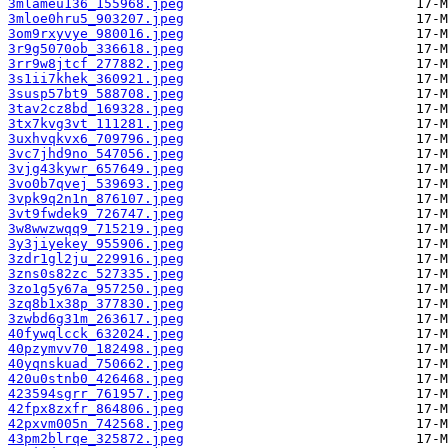
3mlameu136_155968.jpeg
3mloe0hru5_903207.jpeg
3om9rxyvye_980016.jpeg
3r9g5070ob_336618.jpeg
3rr9w8jtcf_277882.jpeg
3s1ii7khek_360921.jpeg
3susp57bt9_588708.jpeg
3tav2cz8bd_169328.jpeg
3tx7kvg3vt_111281.jpeg
3uxhvqkvx6_709796.jpeg
3vc7jhd9no_547056.jpeg
3vjg43kywr_657649.jpeg
3vo0b7qvej_539693.jpeg
3vpk9q2n1n_876107.jpeg
3vt9fwdek9_726747.jpeg
3w8wwzwqq9_715219.jpeg
3y3jiyekey_955906.jpeg
3zdr1gl2ju_229916.jpeg
3zns0s82zc_527335.jpeg
3zo1g5y67a_957250.jpeg
3zq8b1x38p_377830.jpeg
3zwbd6g31m_263617.jpeg
40fywqlcck_632024.jpeg
40pzymvv70_182498.jpeg
40yqnskuad_750662.jpeg
420u0stnb0_426468.jpeg
423594sgrr_761957.jpeg
42fpx8zxfr_864806.jpeg
42pxvm005n_742568.jpeg
43pm2blrqe_325872.jpeg