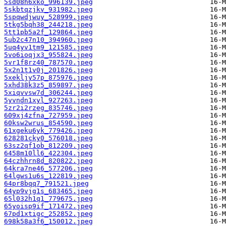
5sd08h6xko_996139.jpeg
5skbtqzjkv_931982.jpeg
5spqwdjwuy_528999.jpeg
5tkg5bqh38_244218.jpeg
5tt1pb5a2f_129864.jpeg
5ub2c47n10_394960.jpeg
5uq4yv1tm9_121585.jpeg
5vo6ioqjx3_955824.jpeg
5vr1f8rz40_787570.jpeg
5x2n1t1v0j_201826.jpeg
5xekljy57p_875976.jpeg
5xhd38k3z5_859897.jpeg
5xiqvvsw7d_306244.jpeg
5yvndn1xyl_927263.jpeg
5zr2i2rzeg_835746.jpeg
609xj4zfna_727959.jpeg
60ksw2wrus_854590.jpeg
61xgeku6yk_779426.jpeg
628281cky0_576018.jpeg
63sz2qf1ob_812209.jpeg
6458m10ll6_422304.jpeg
64czhhrn8d_820822.jpeg
64kra7ne46_577206.jpeg
64lgws1u6s_122819.jpeg
64pr8bqq7_791521.jpeg
64yp9vjg1s_683465.jpeg
65l032h1q1_779675.jpeg
65yoisp9if_171472.jpeg
67pd1xtigc_252852.jpeg
698k58a3f6_150012.jpeg