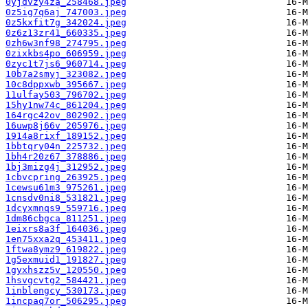
0yjdvzy4za_258468.jpeg
0z5ig7q6aj_747003.jpeg
0z5kxfit7g_342024.jpeg
0z6z13zr41_660335.jpeg
0zh6w3nf98_274795.jpeg
0zixkbs4po_606959.jpeg
0zyc1t7js6_960714.jpeg
10b7a2smyj_323082.jpeg
10c8dppxwb_395667.jpeg
11ulfay503_796702.jpeg
15hy1nw74c_861204.jpeg
164rgc42ov_802902.jpeg
16uwp8j66v_205976.jpeg
1914a8rixf_189152.jpeg
1bbtqry04n_225732.jpeg
1bh4r20z67_378886.jpeg
1bj3mizg4j_312952.jpeg
1cbvcpring_263925.jpeg
1cewsu61m3_975261.jpeg
1cnsdv0ni8_531821.jpeg
1dcyxmnqs9_559716.jpeg
1dm86cbgca_811251.jpeg
1eixrs8a3f_164036.jpeg
1en75xxa2q_453411.jpeg
1ftwa8ymz9_619822.jpeg
1g5exmuid1_191827.jpeg
1gyxhszz5v_120550.jpeg
1hsvgcvtg2_584421.jpeg
1inblengcy_530173.jpeg
1incpaq7or_506295.jpeg