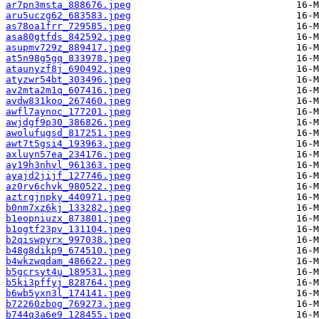
ar7pn3msta_888676.jpeg
aru5uczg62_683583.jpeg
as78oa1frr_729585.jpeg
asa80gtfds_842592.jpeg
asupmv729z_889417.jpeg
at5n98g5gq_833978.jpeg
ataunyzf8j_690492.jpeg
atyzwr54bt_303496.jpeg
av2mta2m1q_607416.jpeg
avdw831koo_267460.jpeg
awfl7aynoc_177201.jpeg
awjdgf9p30_386826.jpeg
awolufugsd_817251.jpeg
awt7t5gsi4_193963.jpeg
axluyn57ea_234176.jpeg
ay19h3nhvl_961363.jpeg
ayajd2jijf_127746.jpeg
az0rv6chvk_980522.jpeg
aztrgjnpky_440971.jpeg
b0nm7xz6kj_133282.jpeg
b1eopniuzx_873801.jpeg
b1ogtf23pv_131104.jpeg
b2qiswpyrx_997038.jpeg
b48g8dikp9_674510.jpeg
b4wkzwqdam_486622.jpeg
b5gcrsyt4u_189531.jpeg
b5ki3pffyj_828764.jpeg
b6wb5yxn3l_174141.jpeg
b72260zbog_769273.jpeg
b744q3a6e9_128455.jpeg