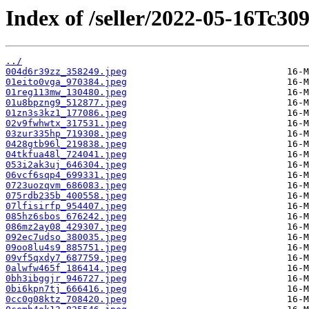
Index of /seller/2022-05-16Tc309
../
004d6r39zz_358249.jpeg
01eito0vga_970384.jpeg
01reg113mw_130480.jpeg
01u8bpzng9_512877.jpeg
01zn3s3kz1_177086.jpeg
02v9fwhwtx_317531.jpeg
03zur335hp_719308.jpeg
0428gtb96l_219838.jpeg
04tkfua48l_724041.jpeg
053i2ak3uj_646304.jpeg
06vcf6sqp4_699331.jpeg
0723uozqvm_686083.jpeg
075rdb235b_400558.jpeg
07lfisirfp_954407.jpeg
085hz6sbos_676242.jpeg
086mz2ay08_429307.jpeg
092ec7udso_380035.jpeg
09oo8lu4s9_885751.jpeg
09vf5qxdy7_687759.jpeg
0alwfw465f_186414.jpeg
0bh3ibggjr_946727.jpeg
0bi6kpn7tj_666416.jpeg
0cc0g08ktz_708420.jpeg