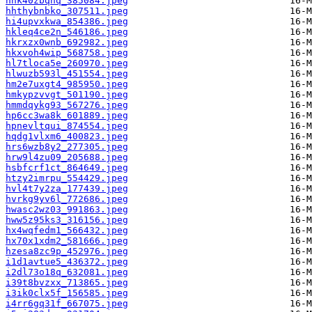
hhk40zbqnq_385084.jpeg
hhthybnbko_307511.jpeg
hi4upvxkwa_854386.jpeg
hkleq4ce2n_546186.jpeg
hkrxzx0wnb_692982.jpeg
hkxvoh4wip_568758.jpeg
hl7tloca5e_260970.jpeg
hlwuzb593l_451554.jpeg
hm2e7uxgt4_985950.jpeg
hmkypzvvgt_501190.jpeg
hmmdqykg93_567276.jpeg
hp6cc3wa8k_601889.jpeg
hpnevltqui_874554.jpeg
hqdg1vlxm6_400823.jpeg
hrs6wzb8y2_277305.jpeg
hrw9l4zu09_205688.jpeg
hsbfcrf1ct_864649.jpeg
htzy2imrpu_554429.jpeg
hvl4t7y2za_177439.jpeg
hvrkg9yv6l_772686.jpeg
hwasc2wz03_991863.jpeg
hww5z95ks3_316156.jpeg
hx4wqfedm1_566432.jpeg
hx70x1xdm2_581666.jpeg
hzesa8zc9p_452976.jpeg
i1d1avtue5_436372.jpeg
i2dl73o18q_632081.jpeg
i39t8bvzxx_713865.jpeg
i3ik0clx5f_156585.jpeg
i4rr6gq31f_667075.jpeg