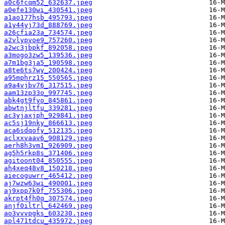
a0c6fcqm52_632637.jpeg
a0efe130wi_430541.jpeg
a1ao177hsb_495793.jpeg
a1y44yj73d_888769.jpeg
a26cfia23a_734574.jpeg
a2vlypvoe9_757260.jpeg
a2wc3jbpkf_892058.jpeg
a3mogo3zw5_139536.jpeg
a7m1bg3ja5_190598.jpeg
a8te6ts7wy_200424.jpeg
a95mphrz15_550565.jpeg
a9a4vjbv76_317515.jpeg
aam13zp33o_997745.jpeg
abk4gt9fyo_845861.jpeg
abwtnjltfu_339281.jpeg
ac3yjaxjph_929841.jpeg
ac5sj19nky_866613.jpeg
aca6sdqofy_512135.jpeg
aclxxvaav6_908129.jpeg
aerh8h3vm1_926909.jpeg
ag5h5rkp8s_371406.jpeg
agitoont04_850555.jpeg
ah4xeq48v8_150218.jpeg
aiecoguwrr_465412.jpeg
aj7wzw63wi_490001.jpeg
aj9xpp7k0f_755306.jpeg
akrpt4fh0q_307574.jpeg
anjf0iltrl_642469.jpeg
ao3vvvpgks_603230.jpeg
apl471tdcu_435972.jpeg