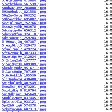
57etbthbvu_473084.jpeg
57etbthbvu_561539.jpeg
58ubw6j3yz_204080.jpeg
593u0huklt_821558.jpeg
59g2uy3olq_863252.jpeg
59h5erzkhc_695002.jpeg
5c2jul7owy_752766.jpeg
5ccn2rym5b_963678.jpeg
5dcsgtgy0o_656312.jpeg
5dnxcp9fop_324118.jpeg
5dv7o8cuji_259284.jpeg
5f96nwtj3q_407387.jpeg
5feaz9klt5_329473.jpeg
5fgal7ppl7_429224.jpeg
5ft62v8ajb_307333.jpeg
5gzot6pr9y_312024.jpeg
5j2r1ug2ah_137777.jpeg
5j5pi9yz3m_609389.jpeg
5ke6kjv8dz_951671.jpeg
5l1wrs0g8p_707169.jpeg
5l6c6okk1h_105539.jpeg
5li3ppbwx4_438408.jpeg
5mjtbgluvk_487549.jpeg
5mow5srj64_673201.jpeg
5mz4idkgj0_810794.jpeg
5ni9dkjnei_345649.jpeg
5p0blc2pey_837445.jpeg
5p1clct41w_933121.jpeg
5p42h9fzg6_574378.jpeg
5rkvtuc4p6_687313.jpeg