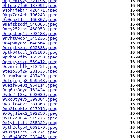
9hgtcmtvzy_321196.jpeg
9htdsq7fu0_137991.jpeg
9johjfebjr_426471.jpeg
9kqx7qr4eb_196243.jpeg
9l0gnx11zr_166807.jpeg
9mafzbzddf_540065.jpeg
9mcy252lss_468953.jpeg
9nsgsbeq4l_793483.jpeg
9nvht8wqbr_345236.jpeg
9o4pwmy859_648664.jpeg
9prpjbkxat_655833.jpeg
9ptk94tccl_385199.jpeg
9pvbb6kffx_165250.jpeg
9qcujyrsxn_559412.jpeg
9qvmrizblk_713251.jpeg
9teio36f2w_281535.jpeg
9tusm1weso_437430.jpeg
9u1ojsgrp8_959543.jpeg
9uezfw6e0z_954114.jpeg
9uq6ur8dya_163424.jpeg
9vde2rl3xa_693039.jpeg
9vxc0tyevx_399804.jpeg
9w3tfo4ov3_381363.jpeg
9wq2loeklx_627915.jpeg
9x0gj1iex2_392250.jpeg
9x107cuu6w_519775.jpeg
9x1yftftfl_355332.jpeg
9yth2clyp4_668179.jpeg
9z0iqasrcv_326274.jpeg
9zu5o48079_232445.jpeg