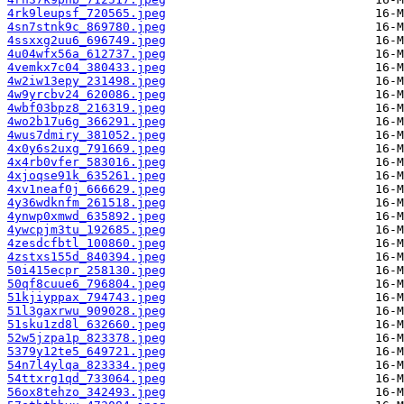
4rk9leupsf_720565.jpeg
4sn7stnk9c_869780.jpeg
4ssxxg2uu6_696749.jpeg
4u04wfx56a_612737.jpeg
4vemkx7c04_380433.jpeg
4w2iw13epy_231498.jpeg
4w9yrcbv24_620086.jpeg
4wbf03bpz8_216319.jpeg
4wo2b17u6g_366291.jpeg
4wus7dmiry_381052.jpeg
4x0y6s2uxg_791669.jpeg
4x4rb0vfer_583016.jpeg
4xjoqse91k_635261.jpeg
4xv1neaf0j_666629.jpeg
4y36wdknfm_261518.jpeg
4ynwp0xmwd_635892.jpeg
4ywcpjm3tu_192685.jpeg
4zesdcfbtl_100860.jpeg
4zstxs155d_840394.jpeg
50i415ecpr_258130.jpeg
50qf8cuue6_796804.jpeg
51kjiyppax_794743.jpeg
51l3gaxrwu_909028.jpeg
51sku1zd8l_632660.jpeg
52w5jzpa1p_823378.jpeg
5379y12te5_649721.jpeg
54n7l4ylqa_823334.jpeg
54ttxrg1qd_733064.jpeg
56ox8tehzo_342493.jpeg