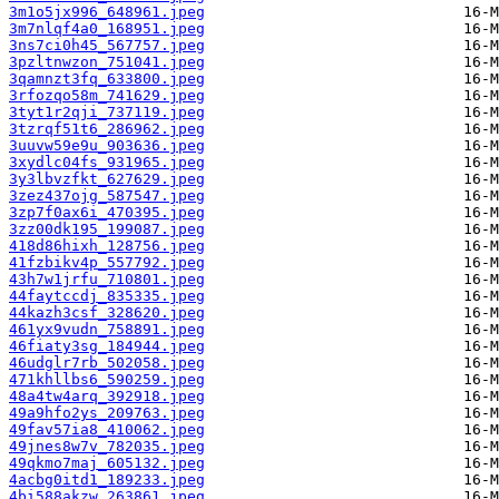
3m1o5jx996_648961.jpeg
3m7nlqf4a0_168951.jpeg
3ns7ci0h45_567757.jpeg
3pzltnwzon_751041.jpeg
3qamnzt3fq_633800.jpeg
3rfozqo58m_741629.jpeg
3tyt1r2qji_737119.jpeg
3tzrqf51t6_286962.jpeg
3uuvw59e9u_903636.jpeg
3xydlc04fs_931965.jpeg
3y3lbvzfkt_627629.jpeg
3zez437ojg_587547.jpeg
3zp7f0ax6i_470395.jpeg
3zz00dk195_199087.jpeg
418d86hixh_128756.jpeg
41fzbikv4p_557792.jpeg
43h7w1jrfu_710801.jpeg
44faytccdj_835335.jpeg
44kazh3csf_328620.jpeg
461yx9vudn_758891.jpeg
46fiaty3sg_184944.jpeg
46udglr7rb_502058.jpeg
471khllbs6_590259.jpeg
48a4tw4arq_392918.jpeg
49a9hfo2ys_209763.jpeg
49fav57ia8_410062.jpeg
49jnes8w7v_782035.jpeg
49qkmo7maj_605132.jpeg
4acbg0itd1_189233.jpeg
4bi588akzw_263861.jpeg