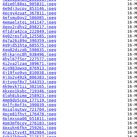
4die0l88qi_905831.jpeg
4e9dj3ucpv_853146.jpeg
4ecgy4zuat_367811.jpeg
4efsmu0gy2_586085.jpeg
4emaelxtgi_341147.jpeg
4eqv2rdhy2_898217.jpeg
4f1dra42ca_222049.jpeg
4g02rpsfi0_125585.jpeg
4g7a26i89q_390359.jpeg
4g9jd51hta_605575.jpeg
4gq82dizqb_598035.jpeg
4hjkajnc0h_938496.jpeg
4hyl67f5or_227577.jpeg
4i2va2lzaq_389671.jpeg
4ig983qwxp_876913.jpeg
4j19fxo9yo_810038.jpeg
4j3o2y49zk_806383.jpeg
4jtvgof8x7_544353.jpeg
4k9evk71ii_302165.jpeg
4kxeo1kobc_719346.jpeg
4lqh8ibime_258923.jpeg
4mm9dp5cpa_177119.jpeg
4nlfc8pf3s_390039.jpeg
4oiqlgutwv_721704.jpeg
4pce81fhvt_176478.jpeg
4plmxspa06_651811.jpeg
4pm3mf6coy_276183.jpeg
4pxukn6fkn_259261.jpeg
4rai1tyv4t_892984.jpeg
4rh37k9pnb_712517.jpeg