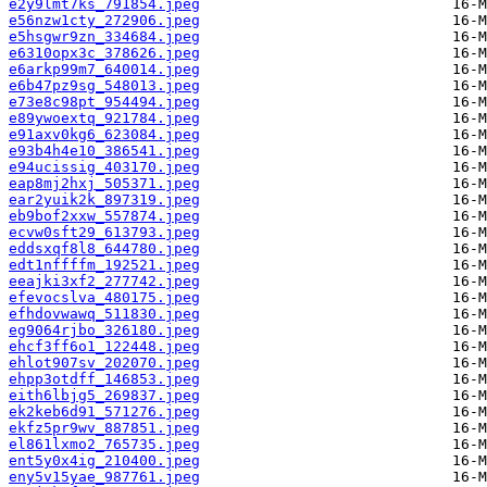
e2y9lmt7ks_791854.jpeg
e56nzw1cty_272906.jpeg
e5hsgwr9zn_334684.jpeg
e6310opx3c_378626.jpeg
e6arkp99m7_640014.jpeg
e6b47pz9sg_548013.jpeg
e73e8c98pt_954494.jpeg
e89ywoextq_921784.jpeg
e91axv0kg6_623084.jpeg
e93b4h4e10_386541.jpeg
e94ucissig_403170.jpeg
eap8mj2hxj_505371.jpeg
ear2yuik2k_897319.jpeg
eb9bof2xxw_557874.jpeg
ecvw0sft29_613793.jpeg
eddsxqf8l8_644780.jpeg
edt1nffffm_192521.jpeg
eeajki3xf2_277742.jpeg
efevocslva_480175.jpeg
efhdovwawq_511830.jpeg
eg9064rjbo_326180.jpeg
ehcf3ff6o1_122448.jpeg
ehlot907sv_202070.jpeg
ehpp3otdff_146853.jpeg
eith6lbjg5_269837.jpeg
ek2keb6d91_571276.jpeg
ekfz5pr9wv_887851.jpeg
el861lxmo2_765735.jpeg
ent5y0x4ig_210400.jpeg
eny5v15yae_987761.jpeg