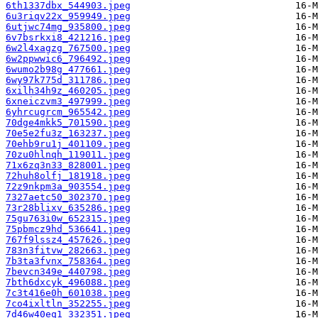
6th1337dbx_544903.jpeg
6u3riqv22x_959949.jpeg
6utjwc74mg_935800.jpeg
6v7bsrkxi8_421216.jpeg
6w2l4xagzg_767500.jpeg
6w2ppwwic6_796492.jpeg
6wumo2b98g_477661.jpeg
6wy97k775d_311786.jpeg
6xilh34h9z_460205.jpeg
6xneiczvm3_497999.jpeg
6yhrcugrcm_965542.jpeg
70dge4mkk5_701590.jpeg
70e5e2fu3z_163237.jpeg
70ehb9ru1j_401109.jpeg
70zu0hlnqh_119011.jpeg
71x6zq3n33_828001.jpeg
72huh8olfj_181918.jpeg
72z9nkpm3a_903554.jpeg
7327aetc50_302370.jpeg
73r28blixv_635286.jpeg
75gu763i0w_652315.jpeg
75pbmcz9hd_536641.jpeg
767f9lssz4_457626.jpeg
783n3fitvw_282663.jpeg
7b3ta3fvnx_758364.jpeg
7bevcn349e_440798.jpeg
7bth6dxcyk_496088.jpeg
7c3t416e0h_601038.jpeg
7co4ixltln_352255.jpeg
7d46w40eq1_332351.jpeg