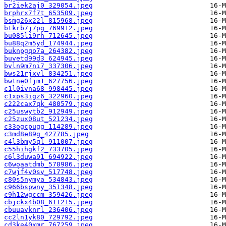
br2iek2aj0_329054.jpeg
brphrx7f7t_653509.jpeg
bsmg26x22l_815968.jpeg
btkrb7j7pg_769912.jpeg
bu085li9rh_712645.jpeg
bu88q2m5yd_174944.jpeg
buknpgqo7a_264382.jpeg
buvetd99d3_624945.jpeg
bvln9m7ni7_337306.jpeg
bws21rjxvl_834251.jpeg
bwtne0fjm1_627756.jpeg
c1l0ivna68_998445.jpeg
c1xps3igz6_322960.jpeg
c222cax7qk_480579.jpeg
c25uswytb2_912949.jpeg
c25zux08ut_521234.jpeg
c33ogcpugg_114289.jpeg
c3md8e89g_427785.jpeg
c4l3bmy5ql_911007.jpeg
c55hihgkf2_733705.jpeg
c6l3duwa91_694922.jpeg
c6woaatdmb_570986.jpeg
c7wjf4v0sv_517748.jpeg
c80s5nymya_534843.jpeg
c966bspwny_351348.jpeg
c9h12wgccm_359426.jpeg
cbjckx4b08_611215.jpeg
cbuuavknrl_236406.jpeg
cc2ln1yk80_729792.jpeg
cd3ke40xmr_767259.jpeg