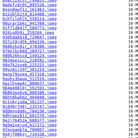
8vecl2vcs7_799835.jpeg
8wdpfzdr0t_895526.jpeg
8xgx8gwf1z_161463.jpeg
8z2sblb1td_814408.jpeg
8zhfilphlh_558114.jpeg
90urar2pkc_941760.jpeg
91f7ld84lf_589773.jpeg
924ig0h9i_259204.jpeg
930hdak618_729647.jpeg
957i59jd5k_694236.jpeg
9686xko9ir_378380.jpeg
979nlbcb8d_269727.jpeg
980b26hxzd_149124.jpeg
9834qpiici_228582.jpeg
99q7k2zveb_225215.jpeg
99yx8ic197_381219.jpeg
9anq79xveq_457318.jpeg
9auhs3hwup_522519.jpeg
9azlhyew4c_880637.jpeg
9b4m408l0j_592503.jpeg
9b863eo6vm_888388.jpeg
9bht8kwhm2_484848.jpeg
9c1y6riuda_581137.jpeg
9c840r748j_235747.jpeg
9ddenydq8c_784236.jpeg
9dhtqpz812_681570.jpeg
9e2j76452e_688177.jpeg
9e5m2xeju4_617272.jpeg
9fevqapb7a_700807.jpeg
9g4jf08kgj_734338.jpeg