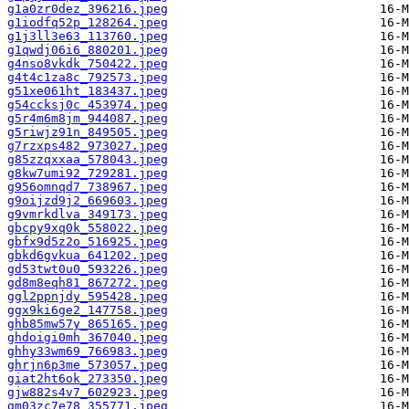
g1a0zr0dez_396216.jpeg
g1iodfq52p_128264.jpeg
g1j3ll3e63_113760.jpeg
g1qwdj06i6_880201.jpeg
g4nso8vkdk_750422.jpeg
g4t4c1za8c_792573.jpeg
g51xe061ht_183437.jpeg
g54ccksj0c_453974.jpeg
g5r4m6m8jm_944087.jpeg
g5riwjz91n_849505.jpeg
g7rzxps482_973027.jpeg
g85zzqxxaa_578043.jpeg
g8kw7umi92_729281.jpeg
g956omnqd7_738967.jpeg
g9oijzd9j2_669603.jpeg
g9vmrkdlva_349173.jpeg
gbcpy9xq0k_558022.jpeg
gbfx9d5z2o_516925.jpeg
gbkd6gvkua_641202.jpeg
gd53twt0u0_593226.jpeg
gd8m8eqh81_867272.jpeg
ggl2ppnjdy_595428.jpeg
ggx9ki6ge2_147758.jpeg
ghb85mw57y_865165.jpeg
ghdoigi0mh_367040.jpeg
ghhy33wm69_766983.jpeg
ghrjn6p3me_573057.jpeg
giat2ht6ok_273350.jpeg
gjw882s4v7_602923.jpeg
gm03zc7e78_355771.jpeg