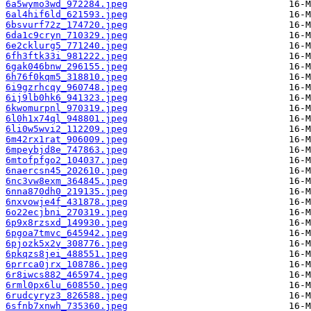
6a5wymo3wd_972284.jpeg
6al4hif6ld_621593.jpeg
6bsvurf72z_174720.jpeg
6da1c9cryn_710329.jpeg
6e2cklurg5_771240.jpeg
6fh3ftk33i_981222.jpeg
6gak046bnw_296155.jpeg
6h76f0kqm5_318810.jpeg
6i9gzrhcqy_960748.jpeg
6ij9lb0hk6_941323.jpeg
6kwomurpnl_970319.jpeg
6l0h1x74ql_948801.jpeg
6li0w5wvi2_112209.jpeg
6m42rx1rat_906009.jpeg
6mpeybjd8e_747863.jpeg
6mtofpfgo2_104037.jpeg
6naercsn45_202610.jpeg
6nc3vw8exm_364845.jpeg
6nna870dh0_219135.jpeg
6nxvowje4f_431878.jpeg
6o22ecjbni_270319.jpeg
6p9x8rzsxd_149930.jpeg
6pgoa7tmvc_645942.jpeg
6pjozk5x2v_308776.jpeg
6pkqzs8jei_488551.jpeg
6prrca0jrx_108786.jpeg
6r8iwcs882_465974.jpeg
6rml0px6lu_608550.jpeg
6rudcyryz3_826588.jpeg
6sfnb7xnwh_735360.jpeg