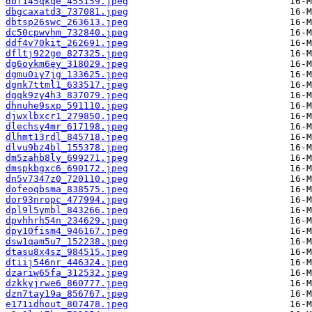
dbf145qkqe_455159.jpeg
dbgcaxatd3_737081.jpeg
dbtsp26swc_263613.jpeg
dc50cpwvhm_732840.jpeg
ddf4v70kit_262691.jpeg
dfltj922ge_827325.jpeg
dg6oykm6ey_318029.jpeg
dgmu0iy7jg_133625.jpeg
dgnk7ttml1_633517.jpeg
dgqk9zy4h3_837079.jpeg
dhnuhe9sxp_591110.jpeg
djwxlbxcr1_279850.jpeg
dlechsy4mr_617198.jpeg
dlhmt13rdl_845718.jpeg
dlvu9bz4bl_155378.jpeg
dm5zahb8ly_699271.jpeg
dmspkbgxc6_690172.jpeg
dn5v7347z0_720110.jpeg
dofeoqbsma_838575.jpeg
dor93nropc_477994.jpeg
dpl9l5ymbl_843266.jpeg
dpvhhrh54n_234629.jpeg
dpy10fism4_946167.jpeg
dsw1qam5u7_152238.jpeg
dtasu8x4sz_984515.jpeg
dtiij546nr_446324.jpeg
dzariw65fa_312532.jpeg
dzkkyjrwe6_860777.jpeg
dzn7tay19a_856767.jpeg
e171idhout_807478.jpeg