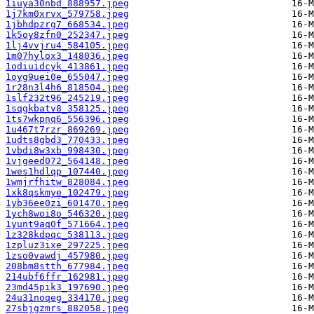
1iuya30nbd_888957.jpeg
1j7km0xrvx_579758.jpeg
1jbhdpzrg7_668534.jpeg
1k5oy8zfn0_252347.jpeg
1lj4vvjru4_584105.jpeg
1m07hylox3_148036.jpeg
1odiuidcyk_413861.jpeg
1oyg9uei0e_655047.jpeg
1r28n3l4h6_818504.jpeg
1slf232t96_245219.jpeg
1sqgkbatv8_358125.jpeg
1ts7wkpnq6_556396.jpeg
1u467t7rzr_869269.jpeg
1udts8gbd3_770433.jpeg
1vbdi8w3xb_998430.jpeg
1vjgeed072_564148.jpeg
1wes1hdlqp_107440.jpeg
1wmjrfhitw_828084.jpeg
1xk8qskmye_102479.jpeg
1yb36ee0zi_601470.jpeg
1ych8woi8o_546320.jpeg
1yunt9aq0f_571664.jpeg
1z328kdpqc_538113.jpeg
1zpluz3ixe_297225.jpeg
1zso0vawdj_457980.jpeg
208bm8stth_677984.jpeg
214ubf6ffr_162981.jpeg
23md45pik3_197690.jpeg
24u31noqeg_334170.jpeg
27sbjgzmrs_882058.jpeg