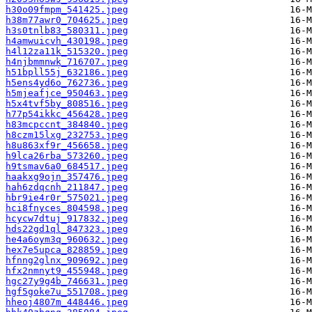
h30o09fmpm_541425.jpeg
h38m77awr0_704625.jpeg
h3s0tnlb83_580311.jpeg
h4amwuicvh_430198.jpeg
h4l12za11k_515320.jpeg
h4njbmmnwk_716707.jpeg
h51bpll55j_632186.jpeg
h5ens4yd6o_762736.jpeg
h5mjeafjce_950463.jpeg
h5x4tvf5by_808516.jpeg
h77p54ikkc_456428.jpeg
h83mcpccnt_384840.jpeg
h8czm15lxg_232753.jpeg
h8u863xf9r_456658.jpeg
h9lca26rba_573260.jpeg
h9tsmav6a0_684517.jpeg
haakxg9ojn_357476.jpeg
hah6zdqcnh_211847.jpeg
hbr9ie4r0r_575021.jpeg
hci8fnyces_804598.jpeg
hcycw7dtuj_917832.jpeg
hds22gd1ql_847323.jpeg
he4a6oym3q_960632.jpeg
hex7e5upca_828859.jpeg
hfnng2glnx_909692.jpeg
hfx2nmnyt9_455948.jpeg
hgc27y9g4b_746631.jpeg
hgf5goke7u_551708.jpeg
hheoj4807m_448446.jpeg