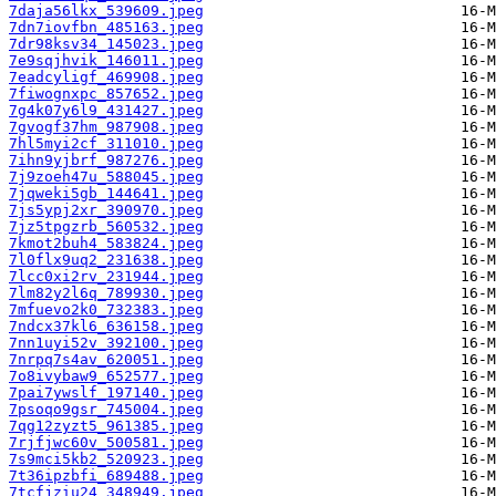
7daja56lkx_539609.jpeg
7dn7iovfbn_485163.jpeg
7dr98ksv34_145023.jpeg
7e9sqjhvik_146011.jpeg
7eadcyligf_469908.jpeg
7fiwognxpc_857652.jpeg
7g4k07y6l9_431427.jpeg
7gvogf37hm_987908.jpeg
7hl5myi2cf_311010.jpeg
7ihn9yjbrf_987276.jpeg
7j9zoeh47u_588045.jpeg
7jqweki5gb_144641.jpeg
7js5ypj2xr_390970.jpeg
7jz5tpgzrb_560532.jpeg
7kmot2buh4_583824.jpeg
7l0flx9uq2_231638.jpeg
7lcc0xi2rv_231944.jpeg
7lm82y2l6q_789930.jpeg
7mfuevo2k0_732383.jpeg
7ndcx37kl6_636158.jpeg
7nn1uyi52v_392100.jpeg
7nrpq7s4av_620051.jpeg
7o8ivybaw9_652577.jpeg
7pai7ywslf_197140.jpeg
7psoqo9gsr_745004.jpeg
7qg12zyzt5_961385.jpeg
7rjfjwc60v_500581.jpeg
7s9mci5kb2_520923.jpeg
7t36ipzbfi_689488.jpeg
7tcfjziu24_348949.jpeg