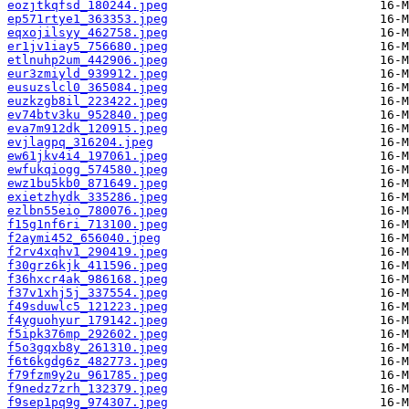
eozjtkqfsd_180244.jpeg
ep571rtye1_363353.jpeg
eqxojilsyy_462758.jpeg
er1jv1iay5_756680.jpeg
etlnuhp2um_442906.jpeg
eur3zmiyld_939912.jpeg
eusuzslcl0_365084.jpeg
euzkzgb8il_223422.jpeg
ev74btv3ku_952840.jpeg
eva7m912dk_120915.jpeg
evjlagpq_316204.jpeg
ew61jkv4i4_197061.jpeg
ewfukqiogg_574580.jpeg
ewz1bu5kb0_871649.jpeg
exietzhydk_335286.jpeg
ezlbn55eio_780076.jpeg
f15g1nf6ri_713100.jpeg
f2aymi452_656040.jpeg
f2rv4xqhv1_290419.jpeg
f30grz6kjk_411596.jpeg
f36hxcr4ak_986168.jpeg
f37v1xhj5j_337554.jpeg
f49sduwlc5_121223.jpeg
f4yguohyur_179142.jpeg
f5ipk376mp_292602.jpeg
f5o3gqxb8y_261310.jpeg
f6t6kgdg6z_482773.jpeg
f79fzm9y2u_961785.jpeg
f9nedz7zrh_132379.jpeg
f9sep1pq9g_974307.jpeg