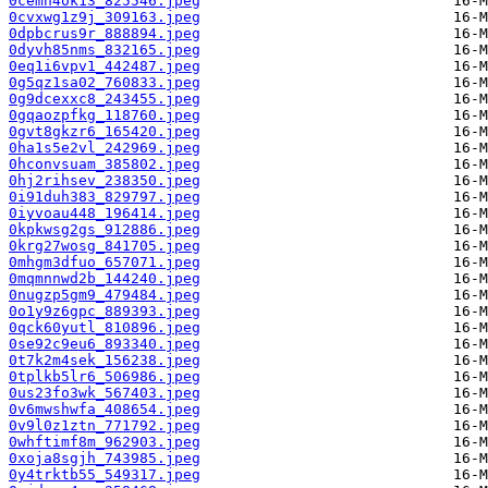
0cemh4ok13_825546.jpeg
0cvxwg1z9j_309163.jpeg
0dpbcrus9r_888894.jpeg
0dyvh85nms_832165.jpeg
0eq1i6vpv1_442487.jpeg
0g5qz1sa02_760833.jpeg
0g9dcexxc8_243455.jpeg
0gqaozpfkg_118760.jpeg
0gvt8gkzr6_165420.jpeg
0ha1s5e2vl_242969.jpeg
0hconvsuam_385802.jpeg
0hj2rihsev_238350.jpeg
0i91duh383_829797.jpeg
0iyvoau448_196414.jpeg
0kpkwsg2gs_912886.jpeg
0krg27wosg_841705.jpeg
0mhgm3dfuo_657071.jpeg
0mqmnnwd2b_144240.jpeg
0nugzp5gm9_479484.jpeg
0o1y9z6gpc_889393.jpeg
0qck60yutl_810896.jpeg
0se92c9eu6_893340.jpeg
0t7k2m4sek_156238.jpeg
0tplkb5lr6_506986.jpeg
0us23fo3wk_567403.jpeg
0v6mwshwfa_408654.jpeg
0v9l0z1ztn_771792.jpeg
0whftimf8m_962903.jpeg
0xoja8sgjh_743985.jpeg
0y4trktb55_549317.jpeg