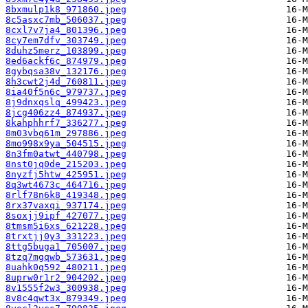
8bxmulp1k8_971860.jpeg
8c5asxc7mb_506037.jpeg
8cxl7v7ja4_801396.jpeg
8cy7em7dfv_303749.jpeg
8duhz5merz_103899.jpeg
8ed6ackf6c_874979.jpeg
8gybqsa38v_132176.jpeg
8h3cwt2j4d_760811.jpeg
8ia40f5n6c_979737.jpeg
8j9dnxqslq_499423.jpeg
8jcg406zz4_874937.jpeg
8kahphhrf7_336277.jpeg
8m03vbq61m_297886.jpeg
8mo998x9ya_504515.jpeg
8n3fm0atwt_440798.jpeg
8nst0jq0de_215203.jpeg
8nyzfj5htw_425951.jpeg
8q3wt4673c_464716.jpeg
8rlf78n6k8_419348.jpeg
8rx37vaxqi_937174.jpeg
8soxjj9ipf_427077.jpeg
8tmsm5i6xs_621228.jpeg
8trxtjj0y3_331223.jpeg
8ttg5buga1_705007.jpeg
8tzq7mgqwb_573631.jpeg
8uahk0q592_480211.jpeg
8uprw0r1r2_904202.jpeg
8v1555f2w3_300938.jpeg
8v8c4qwt3x_879349.jpeg