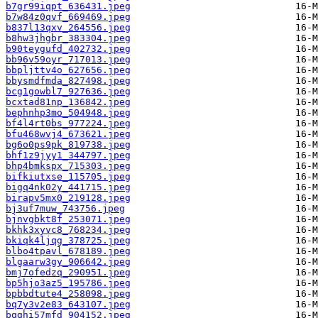
b7gr99iqpt_636431.jpeg
b7w84z0qvf_669469.jpeg
b837l13qxv_264556.jpeg
b8hw3jhgbr_383304.jpeg
b90teygufd_402732.jpeg
bb96v59oyr_717013.jpeg
bbpljttv4o_627656.jpeg
bbysmdfmda_827498.jpeg
bcg1gowbl7_927636.jpeg
bcxtad81np_136842.jpeg
bephnhp3mo_504948.jpeg
bf4l4rt0bs_977224.jpeg
bfu468wvj4_673621.jpeg
bg6o0ps9pk_819738.jpeg
bhf1z9jyy1_344797.jpeg
bhp4bmkspx_715303.jpeg
bifkiutxse_115705.jpeg
bigq4nk02y_441715.jpeg
birapv5mx0_219128.jpeg
bj3uf7muw_743756.jpeg
bjnvgbkt8f_253071.jpeg
bkhk3xyvc8_768234.jpeg
bkiqk4ljqg_378725.jpeg
blbo4tpavl_678189.jpeg
blgaarw3gy_906642.jpeg
bmj7ofedzq_290951.jpeg
bp5hjo3az5_195786.jpeg
bpbbdtute4_258098.jpeg
bq7y3v2e83_643107.jpeg
bqghi57mfd_904152.jpeg