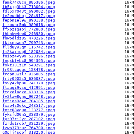
famk74c8cs_885386.jpeg
fb5xjg3hk3_713004.jpeg
fdl5xr043t_690002.jpeg
fe2eudbhqj_284917.jpeg
fepbn1el9w_890138.jpeg
ffrounr5mk_989618.jpeg
ffxpzsgaoj_772860.jpeg
fhbnkw4cw0_246930.jpeg
fhwodldz85_470226.jpeg
fktxebwon7_790743.jpeg
flld8y93qm_115742.jpeg
fm2kaimug6_182034.jpeg
fnioz4vy99_523396.jpeg
fnqxbfybc8_994395.jpeg
fokz331z1m_540291.jpeg
fr93tcqgqc_153478.jpeg
fropnuwsl7_936885.jpeg
frty0905s5_636037.jpeg
fs9y42bp86_741370.jpeg
ftaagi9vsq_412991.jpeg
ftgxelaqxe_678336.jpeg
fv2law8gno_907248.jpeg
fx5joa9c4e_704185.jpeg
fxao4z0ekc_243517.jpeg
fxsc08vquq_123277.jpeg
fyksfd00n5_338379.jpeg
fyz97ri2yr_287102.jpeg
fzrds1rqb7_331229.jpeg
fzwo379zuz_764700.jpeg
g0pjj4sopf_318250.jpeg