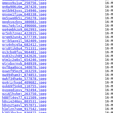
gmpvo9u1ue_250756.jpeg
gn6w906i6m_287420.jpeg
gntb943vxs_154946.jpeg
gnvpe1fiuw_648338.jpeg
gp5swq0k5i_250278.jpeg
gpgksgzkns_380083.jpeg
gpi7q4clx1_496666.jpeg
gq4gmbkzp9_662993.jpeg
gr5nh7znqz_422015.jpeg
grgm92un4s_677739.jpeg
grjb5axg1l_582409.jpeg
grs4nhcg5a_682412.jpeg
grs8tik0u4_751331.jpeg
gs3cbq8fuu_964481.jpeg
gs832sih89_642626.jpeg
gtm1c2q0xl_654246.jpeg
gtrxbxrnvb_848939.jpeg
gvf8aa0ocq_340076.jpeg
gvwnf95pz9_163259.jpeg
gw494ham3j_874853.jpeg
gwkf34ha4p_577878.jpeg
gx4rirhxqd_409682.jpeg
gxk69f5nk0_110755.jpeg
gyoqgdipvy_792494.jpeg
gzi6lhvkmj_263750.jpeg
h08fl4gy77_611509.jpeg
h0sig246ps_803531.jpeg
h0ynztaqyl_957071.jpeg
h1elzn7ypm_917542.jpeg
h2053ho3ws_936815.jpeg