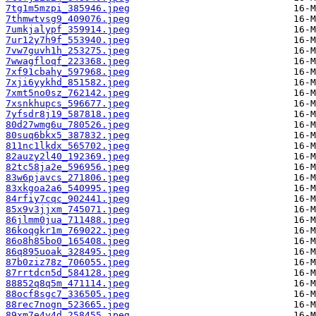
7tg1m5mzpi_385946.jpeg
7thmwtvsg9_409076.jpeg
7umkjalypf_359914.jpeg
7ur12y7h9f_553940.jpeg
7vw7guvh1h_253275.jpeg
7wwagfloqf_223368.jpeg
7xf91cbahy_597968.jpeg
7xji6yykhd_851582.jpeg
7xmt5no0sz_762142.jpeg
7xsnkhupcs_596677.jpeg
7yfsdr8j19_587818.jpeg
80d27wmg6u_780526.jpeg
80suq6bkx5_387832.jpeg
811nc1lkdx_565702.jpeg
82auzy2l40_192369.jpeg
82tc58ja2e_596956.jpeg
83w6pjavcs_271806.jpeg
83xkgoa2a6_540995.jpeg
84rfiy7cqc_902441.jpeg
85x9v3jjxm_745071.jpeg
86jlmm0jua_711488.jpeg
86koqgkr1m_769022.jpeg
86o8h85bo0_165408.jpeg
86q895uoak_328495.jpeg
87b0ziz78z_706055.jpeg
87rrtdcn5d_584128.jpeg
88852q8q5m_471114.jpeg
88ocf8sgc7_336505.jpeg
88rec7nogn_523665.jpeg
89xm7e4y4d_258455.jpeg