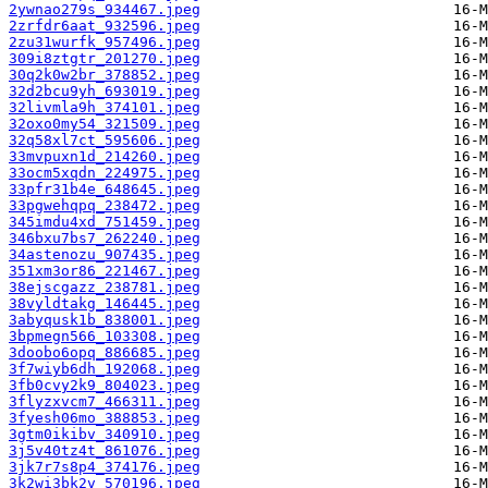
2ywnao279s_934467.jpeg
2zrfdr6aat_932596.jpeg
2zu31wurfk_957496.jpeg
309i8ztgtr_201270.jpeg
30q2k0w2br_378852.jpeg
32d2bcu9yh_693019.jpeg
32livmla9h_374101.jpeg
32oxo0my54_321509.jpeg
32q58xl7ct_595606.jpeg
33mvpuxn1d_214260.jpeg
33ocm5xqdn_224975.jpeg
33pfr31b4e_648645.jpeg
33pgwehqpq_238472.jpeg
345imdu4xd_751459.jpeg
346bxu7bs7_262240.jpeg
34astenozu_907435.jpeg
351xm3or86_221467.jpeg
38ejscgazz_238781.jpeg
38vyldtakg_146445.jpeg
3abyqusk1b_838001.jpeg
3bpmegn566_103308.jpeg
3doobo6opq_886685.jpeg
3f7wiyb6dh_192068.jpeg
3fb0cvy2k9_804023.jpeg
3flyzxvcm7_466311.jpeg
3fyesh06mo_388853.jpeg
3gtm0ikibv_340910.jpeg
3j5v40tz4t_861076.jpeg
3jk7r7s8p4_374176.jpeg
3k2wi3bk2v_570196.jpeg