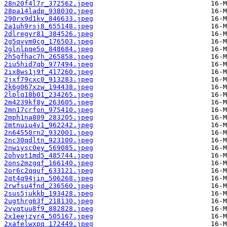
28n20f4l7r_372562.jpeg
28pa14ladp_938030.jpeg
290rx9d1kv_846633.jpeg
2a1uh9rsj8_655148.jpeg
2dlregyr81_384526.jpeg
2g5qvym0cg_176503.jpeg
2glnlpqe5o_848684.jpeg
2h5gfhac7h_265858.jpeg
2iu5hid7qb_977494.jpeg
2ix8ws1j9f_417260.jpeg
2jxf79cxc0_913283.jpeg
2k6g067xzw_194438.jpeg
2lplq18b01_234265.jpeg
2m4239kf8y_263605.jpeg
2mn17crfon_975410.jpeg
2mph1na809_283205.jpeg
2mtnuiu4v1_962242.jpeg
2n64550rn2_932001.jpeg
2nc30qdltn_923100.jpeg
2nwiysc0ey_569085.jpeg
2ohyot1md5_485744.jpeg
2ons2mzgqf_166140.jpeg
2or6c2qquf_633121.jpeg
2qt4q94jin_506268.jpeg
2rwfsu4fnd_236560.jpeg
2sus5jukkb_193428.jpeg
2ugthrg63f_218130.jpeg
2vyqtuu8f9_882828.jpeg
2x1eejzyr4_505167.jpeg
2xafelwxpq_172449.jpeg