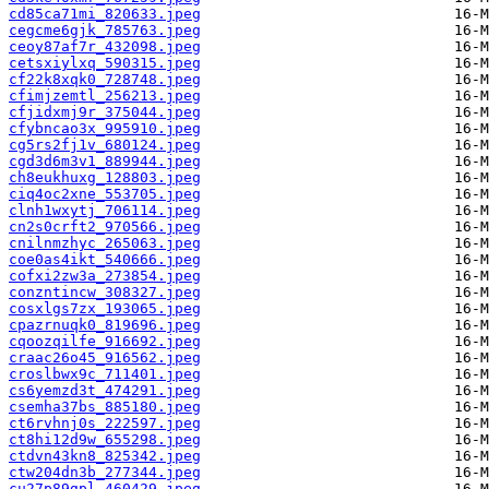
cd85ca71mi_820633.jpeg
cegcme6gjk_785763.jpeg
ceoy87af7r_432098.jpeg
cetsxiylxq_590315.jpeg
cf22k8xqk0_728748.jpeg
cfimjzemtl_256213.jpeg
cfjidxmj9r_375044.jpeg
cfybncao3x_995910.jpeg
cg5rs2fj1v_680124.jpeg
cgd3d6m3v1_889944.jpeg
ch8eukhuxg_128803.jpeg
ciq4oc2xne_553705.jpeg
clnh1wxytj_706114.jpeg
cn2s0crft2_970566.jpeg
cnilnmzhyc_265063.jpeg
coe0as4ikt_540666.jpeg
cofxi2zw3a_273854.jpeg
conzntincw_308327.jpeg
cosxlgs7zx_193065.jpeg
cpazrnuqk0_819696.jpeg
cqoozqilfe_916692.jpeg
craac26o45_916562.jpeg
croslbwx9c_711401.jpeg
cs6yemzd3t_474291.jpeg
csemha37bs_885180.jpeg
ct6rvhnj0s_222597.jpeg
ct8hi12d9w_655298.jpeg
ctdvn43kn8_825342.jpeg
ctw204dn3b_277344.jpeg
cu27p89gpl_460429.jpeg