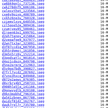
cw6bk9qnlc_737136.jpeg
cwk278dnfh_606106.jpeg
cwlqsvthqt_123564.jpeg
cxe6y9oivp_408789.jpeg
cxkhz6nq3u_760328.jpeg
cziemvlxvg_640550.jpeg
czl5qoq52e_989436.jpeg
czumjyeu95_500461.jpeg
d1jpen63o1_699791.jpeg
d2ph7tenpy_415864.jpeg
d2veqafge9_937977.jpeg
d2wn7tx3ar_323091.jpeg
d3f07ccd1q_687950.jpeg
d3h5rdgmoj_161056.jpeg
d3m5n5rz0y_152214.jpeg
d3qgdsatlc_901814.jpeg
d4qz1cdpzn_849798.jpeg
d5np2prmrm_212963.jpeg
d5v9qq7bdk_390827.jpeg
d7frl7vcd2_287692.jpeg
d7vno3hxcq_849460.jpeg
d872g2aqws_876385.jpeg
d8vrbry4b5_258733.jpeg
d908hlp5lq_141166.jpeg
d9gnwvydlb_620108.jpeg
d9kn3mqbhd_796354.jpeg
da541zbnen_867788.jpeg
daidzf81d2_162767.jpeg
dauk7rgl7r_735780.jpeg