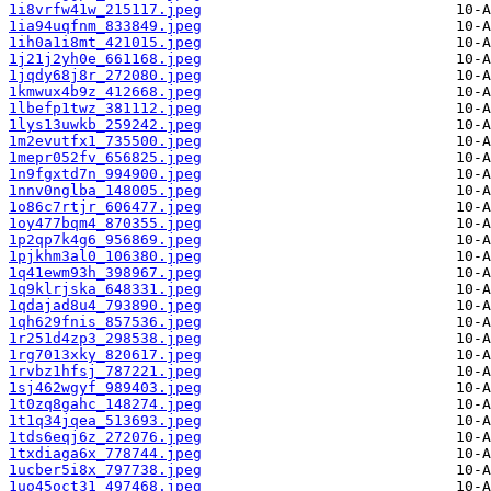
1i8vrfw41w_215117.jpeg
1ia94uqfnm_833849.jpeg
1ih0a1i8mt_421015.jpeg
1j21j2yh0e_661168.jpeg
1jqdy68j8r_272080.jpeg
1kmwux4b9z_412668.jpeg
1lbefp1twz_381112.jpeg
1lys13uwkb_259242.jpeg
1m2evutfx1_735500.jpeg
1mepr052fv_656825.jpeg
1n9fgxtd7n_994900.jpeg
1nnv0nglba_148005.jpeg
1o86c7rtjr_606477.jpeg
1oy477bqm4_870355.jpeg
1p2qp7k4g6_956869.jpeg
1pjkhm3al0_106380.jpeg
1q41ewm93h_398967.jpeg
1q9klrjska_648331.jpeg
1qdajad8u4_793890.jpeg
1qh629fnis_857536.jpeg
1r251d4zp3_298538.jpeg
1rg7013xky_820617.jpeg
1rvbz1hfsj_787221.jpeg
1sj462wgyf_989403.jpeg
1t0zq8gahc_148274.jpeg
1t1q34jqea_513693.jpeg
1tds6eqj6z_272076.jpeg
1txdiaga6x_778744.jpeg
1ucber5i8x_797738.jpeg
1uo45oct31_497468.jpeg