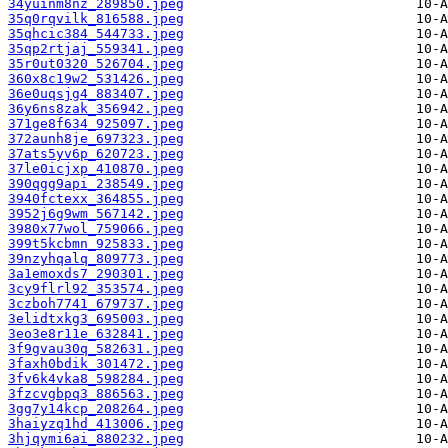
34yuinm8nz_289850.jpeg
35q0rqvilk_816588.jpeg
35qhcic384_544733.jpeg
35qp2rtjaj_559341.jpeg
35r0ut0320_526704.jpeg
360x8c19w2_531426.jpeg
36e0uqsjg4_883407.jpeg
36y6ns8zak_356942.jpeg
371ge8f634_925097.jpeg
372aunh8je_697323.jpeg
37ats5yv6p_620723.jpeg
37le0icjxp_410870.jpeg
390qgg9api_238549.jpeg
3940fctexx_364855.jpeg
3952j6g9wm_567142.jpeg
3980x77wol_759066.jpeg
399t5kcbmn_925833.jpeg
39nzyhqalq_809773.jpeg
3a1emoxds7_290301.jpeg
3cy9flrl92_353574.jpeg
3czboh7741_679737.jpeg
3elidtxkg3_695003.jpeg
3eo3e8r11e_632841.jpeg
3f9gvau30q_582631.jpeg
3faxh0bdik_301472.jpeg
3fv6k4vka8_598284.jpeg
3fzcvgbpq3_886563.jpeg
3gg7y14kcp_208264.jpeg
3haiyzq1hd_413006.jpeg
3hjqymi6ai_880232.jpeg