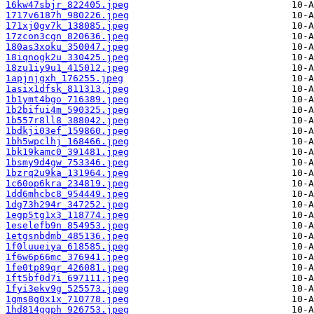
16kw47sbjr_822405.jpeg
1717v6187h_980226.jpeg
171xj0gv7k_138085.jpeg
17zcon3cgn_820636.jpeg
180as3xoku_350047.jpeg
18iqnogk2u_330425.jpeg
18zu1iy9u1_415012.jpeg
1apjnjgxh_176255.jpeg
1asix1dfsk_811313.jpeg
1b1ymt4bgo_716389.jpeg
1b2bifui4m_590325.jpeg
1b557r8ll8_388042.jpeg
1bdkji03ef_159860.jpeg
1bh5wpclhj_168466.jpeg
1bk19kamc0_391481.jpeg
1bsmy9d4gw_753346.jpeg
1bzrq2u9ka_131964.jpeg
1c60op6kra_234819.jpeg
1dd6mhcbc8_954449.jpeg
1dg73h294r_347252.jpeg
1egp5tg1x3_118774.jpeg
1eselefb9n_854953.jpeg
1etgsnbdmb_485136.jpeg
1f0luueiya_618585.jpeg
1f6w6p66mc_376941.jpeg
1fe0tp89qr_426081.jpeg
1ft5bf0d7i_697111.jpeg
1fyi3ekv9g_525573.jpeg
1gms8g0x1x_710778.jpeg
1hd814ggph_926753.jpeg