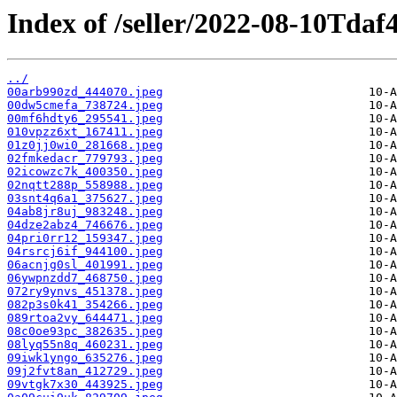
Index of /seller/2022-08-10Tdaf
../
00arb990zd_444070.jpeg
00dw5cmefa_738724.jpeg
00mf6hdty6_295541.jpeg
010vpzz6xt_167411.jpeg
01z0jj0wi0_281668.jpeg
02fmkedacr_779793.jpeg
02icowzc7k_400350.jpeg
02nqtt288p_558988.jpeg
03snt4q6a1_375627.jpeg
04ab8jr8uj_983248.jpeg
04dze2abz4_746676.jpeg
04pri0rr12_159347.jpeg
04rsrcj6if_944100.jpeg
06acnjg0sl_401991.jpeg
06ywpnzdd7_468750.jpeg
072ry9ynvs_451378.jpeg
082p3s0k41_354266.jpeg
089rtoa2vy_644471.jpeg
08c0oe93pc_382635.jpeg
08lyq55n8q_460231.jpeg
09iwk1yngo_635276.jpeg
09j2fvt8an_412729.jpeg
09vtgk7x30_443925.jpeg