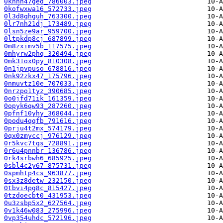
0knnn47ged_786003.jpeg
0kofwxwa16_572733.jpeg
0l3d8qhguh_763300.jpeg
0lr7nh21dj_173489.jpeg
0lsn5ze9ar_959700.jpeg
0ltpkdp8cj_687899.jpeg
0m8zximv5b_117575.jpeg
0mhyrw2phq_320494.jpeg
0mk31ox0py_810308.jpeg
0n1jpvpuso_678816.jpeg
0nk92zkx47_175796.jpeg
0nmuvtz10e_707033.jpeg
0nrzpo1tyz_390685.jpeg
0o0jfd71ik_161359.jpeg
0opyk6qw93_287260.jpeg
0pfnf10yhy_368044.jpeg
0podu4qqfb_791616.jpeg
0prju4t2mx_574179.jpeg
0qx0zmyccj_976129.jpeg
0r5kvc7tqs_728891.jpeg
0r6u4pnnbr_136786.jpeg
0rk4srbwh6_685925.jpeg
0sbl4c2y67_875731.jpeg
0spmhtp4cs_963877.jpeg
0sx3z8detw_232150.jpeg
0tbvi4pg8c_815427.jpeg
0tzdoecbt0_431953.jpeg
0u3zsbp5x2_627564.jpeg
0v1k46w083_275996.jpeg
0vp354uhdc_572196.jpeg