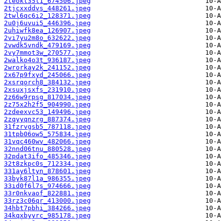
2teokt35t1_674506.jpeg
2tjcxxddvs_448261.jpeg
2twl6qc6i2_128371.jpeg
2u0j6uvui5_446396.jpeg
2uhiwfk8ea_126907.jpeg
2vi7yu2m8o_632622.jpeg
2vwdk5vndk_479169.jpeg
2vy7mmot3w_270577.jpeg
2walko4o3t_936187.jpeg
2wrorkay2k_241152.jpeg
2x67p9fxyd_245066.jpeg
2xsrqorch8_384132.jpeg
2xsuxjsxfs_231910.jpeg
2z66w9rpsg_817034.jpeg
2z75x2h2f5_904990.jpeg
2zdeexvc53_149496.jpeg
2zqyyqnzrg_887374.jpeg
31fzrvgsb5_787118.jpeg
31tpb06ow5_575834.jpeg
31vqc460wv_482066.jpeg
32nnd06tnu_880528.jpeg
32pdat3ifo_485346.jpeg
32t8zkpc0s_712334.jpeg
331ay6ltyn_878601.jpeg
33byk87l1a_986355.jpeg
33id0f6l7s_974666.jpeg
33r0nkvaof_822881.jpeg
33rz3c06qr_413000.jpeg
34hbt7pbhi_384266.jpeg
34kqxbyyrc_985178.jpeg