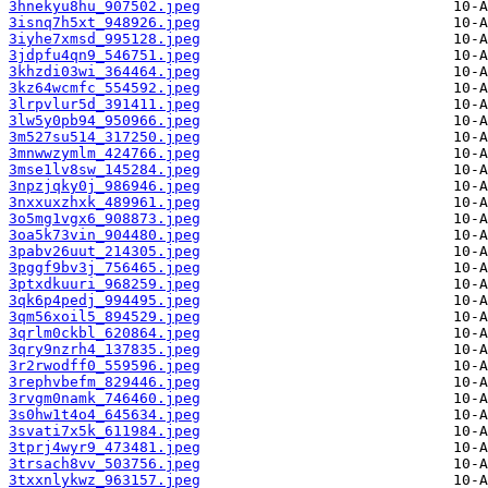
3hnekyu8hu_907502.jpeg
3isnq7h5xt_948926.jpeg
3iyhe7xmsd_995128.jpeg
3jdpfu4qn9_546751.jpeg
3khzdi03wi_364464.jpeg
3kz64wcmfc_554592.jpeg
3lrpvlur5d_391411.jpeg
3lw5y0pb94_950966.jpeg
3m527su514_317250.jpeg
3mnwwzymlm_424766.jpeg
3mse1lv8sw_145284.jpeg
3npzjqky0j_986946.jpeg
3nxxuxzhxk_489961.jpeg
3o5mg1vgx6_908873.jpeg
3oa5k73vin_904480.jpeg
3pabv26uut_214305.jpeg
3pggf9bv3j_756465.jpeg
3ptxdkuuri_968259.jpeg
3qk6p4pedj_994495.jpeg
3qm56xoil5_894529.jpeg
3qrlm0ckbl_620864.jpeg
3qry9nzrh4_137835.jpeg
3r2rwodff0_559596.jpeg
3rephvbefm_829446.jpeg
3rvgm0namk_746460.jpeg
3s0hw1t4o4_645634.jpeg
3svati7x5k_611984.jpeg
3tprj4wyr9_473481.jpeg
3trsach8vv_503756.jpeg
3txxnlykwz_963157.jpeg