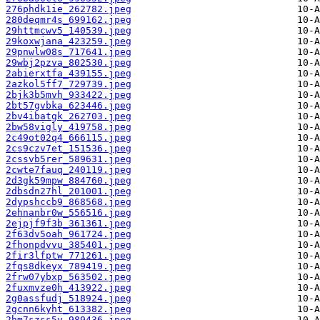
276phdk1ie_262782.jpeg
280deqmr4s_699162.jpeg
29httmcwv5_140539.jpeg
29koxwjana_423259.jpeg
29pnwlw08s_717641.jpeg
29wbj2pzva_802530.jpeg
2abierxtfa_439155.jpeg
2azkol5ff7_729739.jpeg
2bjk3b5mvh_933422.jpeg
2bt57gvbka_623446.jpeg
2bv4ibatgk_262703.jpeg
2bw58vigly_419758.jpeg
2c49ot02q4_666115.jpeg
2cs9czv7et_151536.jpeg
2cssvb5rer_589631.jpeg
2cwte7fauq_240119.jpeg
2d3gk59mpw_884760.jpeg
2dbsdn27hl_201001.jpeg
2dypshccb9_868568.jpeg
2ehnanbr0w_556516.jpeg
2ejpjf9f3b_361361.jpeg
2f63dv5oah_961724.jpeg
2fhonpdvvu_385401.jpeg
2fir3lfptw_771261.jpeg
2fqs8dkeyx_789419.jpeg
2frw07ybxp_563502.jpeg
2fuxmvze0h_413922.jpeg
2g0assfudj_518924.jpeg
2gcnn6kyht_613382.jpeg
2hm7szss5v_989436.jpeg