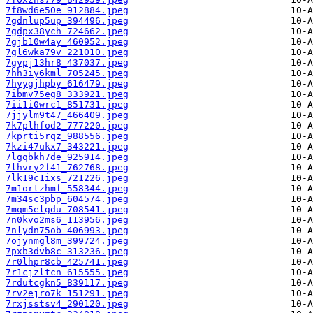
7f8wd6e50e_912884.jpeg
7gdnlup5up_394496.jpeg
7gdpx38ych_724662.jpeg
7gjb10w4ay_460952.jpeg
7gl6wka79v_221010.jpeg
7gypj13hr8_437037.jpeg
7hh3iy6kml_705245.jpeg
7hyygjhpby_616479.jpeg
7ibmv75eg8_333921.jpeg
7ii1i0wrc1_851731.jpeg
7jjylm9t47_466409.jpeg
7k7plhfod2_777220.jpeg
7kprti5rqz_988556.jpeg
7kzi47ukx7_343221.jpeg
7lgqbkh7de_925914.jpeg
7lhvry2f41_762768.jpeg
7lk19c1ixs_721226.jpeg
7m1ortzhmf_558344.jpeg
7m34sc3pbp_604574.jpeg
7mqm5elgdu_708541.jpeg
7n0kvo2ms6_113956.jpeg
7nlydn75ob_406993.jpeg
7ojynmgl8m_399724.jpeg
7pxb3dvb8c_313236.jpeg
7r0lhpr8cb_425741.jpeg
7r1cjzltcn_615555.jpeg
7rdutcgkn5_839117.jpeg
7rv2ejro7k_151291.jpeg
7rxjsstsv4_290120.jpeg