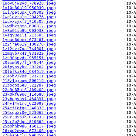
1uqvujw2vd_778928.jpeg
1v10s80n19_950039.jpeg
1wi7petupx_639802.jpeg
1wq1evra1p_204276.jpeg
1wuvxzyxf2_410505.jpeg
1wwdhxsgmo_698812.jpeg
1y3o91iq9b_903938.jpeg
1yeg9uq1lj_213585.jpeg
1yoae6deei_673461.jpeg
1z2jra0619_100276.jpeg
1zf2svi7ou_744801.jpeg
1zmqvb7k4z_931822.jpeg
1zs90spvdc_955151.jpeg
20axmh9y7l_349544.jpeg
20fpynxykv_202202.jpeg
20lbfki34d_634619.jpeg
2145bv32oa_321711.jpeg
218z1gjnqw_506219.jpeg
21pogoz6e0_322287.jpeg
22a9n85ot8_469402.jpeg
23k0kf69u0_114686.jpeg
23ybugvhsl_464391.jpeg
24hv14v1ru_622093.jpeg
254ffiotqn_248833.jpeg
256sqqzi0w_523662.jpeg
258c3u5p3h_874833.jpeg
25cr2o2dgn_810662.jpeg
25pohhbw86_160117.jpeg
26ipd2owga_673400.jpeg
270ba56cl6_996352.jpeg