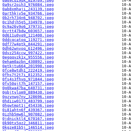
0a09cui9uk_829709.jpeg
0a9sr2oih3_976084.jpeg
0ab8xmhaji_243139.jpeg
0arthkjv5e_934766.jpeg
0b2rh734n6_948702.jpeg
0c1hdjh5g5_334970.jpeg
0c9a26y9o6_379731.jpeg
0crtt47bdw_603657.jpeg
0d611u0yq9_121400.jpeg
0ddcqcatoq_119271.jpeg
0df77w4ptk_844291.jpeg
0dh62wnvoq_612496.jpeg
0dvz254ccw_997422.jpeg
0egqqvzk1x_955556.jpeg
0eham0azbn_430892.jpeg
0etkjtu664_201990.jpeg
0fce8wtdh1_222419.jpeg
0fhs7t2t7i_812352.jpeg
0fs4s3fhvp_971844.jpeg
0fv50qjt7h_147157.jpeg
0g0kwa47ba_640731.jpeg
0gbjtylom9_889430.jpeg
0gzynwg7nv_328696.jpeg
0hdiiw0173_483799.jpeg
0hgwtmpt1j_454336.jpeg
0i81ahtn6f_439367.jpeg
0izhb5mw6l_907082.jpeg
0jdnicktl4_670167.jpeg
0k90tx5qz2_346811.jpeg
0kgze81b5j_146514.jpeg