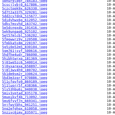
5bnur9lqgr_784183.jpeg
5cscjlybj0_617806.jpeg
5czctppk9x_626330.jpeg
5d7t2a337h_329281.jpeg
5dd2cv7dnk_515677.jpeg
5didyhwx6g_612052.jpeg
5dkv7msvhd_163742.jpeg
5e5dcngxdo_191416.jpeg
5ek9unqaq6_925102.jpeg
5et57mlcbl_536202.jpeg
5fmgwwrz9y_120508.jpeg
5fmkka5s8m_228197.jpeg
5g5i0p52m5_830104.jpeg
5gm761jsyf_500616.jpeg
5hdfhe4udr_786090.jpeg
5hibhtwrxp_181369.jpeg
5j01wq5zc6_540014.jpeg
5j0yxarexe_658897.jpeg
5j8l3wv4h9_180702.jpeg
5k1dm9sm2r_330624.jpeg
5kd3m3zqrf_970886.jpeg
5l1cfqvfo9_869189.jpeg
5l1luorr5f_438366.jpeg
5ls53hbu6i_940038.jpeg
5miv3vptad_835178.jpeg
5mupikvf4b_713092.jpeg
5mv6fyyf7n_669341.jpeg
5njfwvtbhs_941251.jpeg
5nq2efghqx_610058.jpeg
5nzivc6imv_835971.jpeg