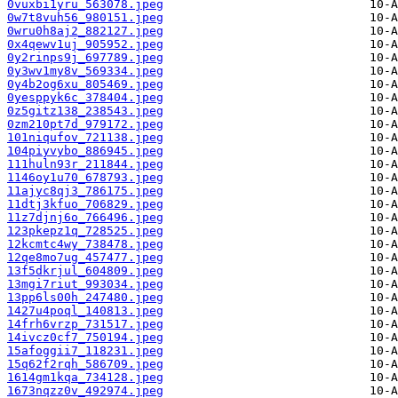
0vuxbi1yru_563078.jpeg
0w7t8vuh56_980151.jpeg
0wru0h8aj2_882127.jpeg
0x4qewv1uj_905952.jpeg
0y2rinps9j_697789.jpeg
0y3wv1my8v_569334.jpeg
0y4b2og6xu_805469.jpeg
0yesppyk6c_378404.jpeg
0z5gitz138_238543.jpeg
0zm210pt7d_979172.jpeg
101niqufov_721138.jpeg
104piyvybo_886945.jpeg
111huln93r_211844.jpeg
1146oy1u70_678793.jpeg
11ajyc8qj3_786175.jpeg
11dtj3kfuo_706829.jpeg
11z7djnj6o_766496.jpeg
123pkepz1q_728525.jpeg
12kcmtc4wy_738478.jpeg
12qe8mo7ug_457477.jpeg
13f5dkrjul_604809.jpeg
13mgi7riut_993034.jpeg
13pp6ls00h_247480.jpeg
1427u4poql_140813.jpeg
14frh6vrzp_731517.jpeg
14ivcz0cf7_750194.jpeg
15afoggii7_118231.jpeg
15q62f2rqh_586709.jpeg
1614gm1kqa_734128.jpeg
1673nqzz0v_492974.jpeg