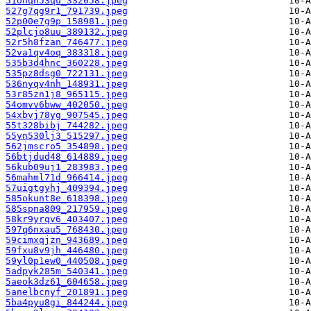
51ohqh53qu_332058.jpeg
527g7qg9r1_791739.jpeg
52p00e7g9p_158981.jpeg
52plcjo8uu_389132.jpeg
52r5h8fzan_746477.jpeg
52va1qv4oq_383318.jpeg
535b3d4hnc_360228.jpeg
535pz8dsg0_722131.jpeg
536nyqv4nh_148931.jpeg
53r85zn1j8_965115.jpeg
54omvv6bww_402050.jpeg
54xbvj78yg_907545.jpeg
55t328bibj_744282.jpeg
55yn530lj3_515297.jpeg
562jmscro5_354898.jpeg
56btjdud48_614889.jpeg
56kub09uj1_283983.jpeg
56mahml71d_966414.jpeg
57uigtgyhj_409394.jpeg
585okunt8e_618398.jpeg
585spna809_217959.jpeg
58kr9yrqv6_403407.jpeg
597q6nxau5_768430.jpeg
59cimxqjzn_943689.jpeg
59fxu8v9jh_446480.jpeg
59yl0p1ew0_440508.jpeg
5adpyk285m_540341.jpeg
5aeok3dz61_604658.jpeg
5anelbcnyf_201891.jpeg
5ba4pyu8gi_844244.jpeg