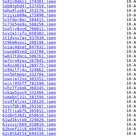
5o41c0dmzz_174381.jpeg
5pb0tehd4j_537459.jpeg
5phu9lspby_353276.jpeg
5rzixi609w_175898.jpeg
5s5fdor8qc_584415.jpeg
5s73o5ge9u_568258.jpeg
5sp5jv8us6_766011.jpeg
5syze1jxfu_650303.jpeg
5t1dynx7ay_937039.jpeg
5t9km8xovi_200198.jpeg
5viac4dxqt_847932.jpeg
5vwxe85ved_333708.jpeg
5w637tdqco_506761.jpeg
5w7nrg9zgx_367845.jpeg
5x4xz467g1_269775.jpeg
5x94ilfj4u_324862.jpeg
5xn5mtmeqv_332704.jpeg
5xwvjm72xq_303352.jpeg
5ycsj95hff_781599.jpeg
5yhz7fzkmk_360345.jpeg
5ykaw5ous9_332404.jpeg
5ympbnl31s_581594.jpeg
5yv4f4lcgx_118120.jpeg
5yvnf0kj8k_291507.jpeg
61ftjiab7k_365812.jpeg
61gbn536di_650616.jpeg
61wd3kstp0_329026.jpeg
61ysxsrb69_918819.jpeg
62bopf12i8_604501.jpeg
62c8tkdt54_694339.jpeg