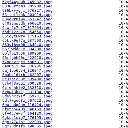
62yf44ynwh_245032.jpeg
63363rtgm3_805989.jpeg
636bxvygjx_776817.jpeg
63llut1xnk_303914.jpeg
63yevr8iwy_853242.jpeg
640sqnwydh_966810.jpeg
64wr5c7ox7_817264.jpeg
65dt12ze78_854656.jpeg
65jqyz6wrv_175163.jpeg
65ktk9gf7q_937563.jpeg
663vl8vm08_464040.jpeg
667lwdd61x_394288.jpeg
66lfbi3556_189969.jpeg
66rfgbh90c_422620.jpeg
67oacvfqcm_580531.jpeg
6a00q1i3mv_836936.jpeg
6aj1oo6yv4_326047.jpeg
6babx16frb_462207.jpeg
6c37bic30x_699480.jpeg
6cb4j3a8gz_800528.jpeg
6cfd4nhfw2_632310.jpeg
6cpw13bk1j_931184.jpeg
6d6vhx29sf_859731.jpeg
6dl7wgu68z_667622.jpeg
6eutadq0nn_116424.jpeg
6f6tn5w40s_348169.jpeg
6fv4c7ewyf_164120.jpeg
6gksz1eig7_276195.jpeg
6gnr77w7of_322909.jpeg
6gx28dmafo_198365.jpeg