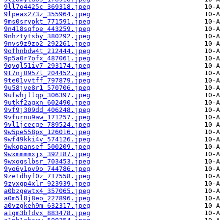
9ll7o4425c_369318.jpeg
9lpeax273z_355964.jpeg
9ms0srypkt_771591.jpeg
9n418sqfoe_443259.jpeg
9nhztytsby_380292.jpeg
9nvs9z9zo2_292261.jpeg
9ofhnbdw4t_212444.jpeg
9p5a0r7ofx_487061.jpeg
9qvql51iv7_293174.jpeg
9t7nj0957l_204452.jpeg
9te01vvtff_797879.jpeg
9u58jve8r1_570706.jpeg
9ufwhjllqp_306397.jpeg
9utkf2agxn_602490.jpeg
9vf9j309dd_406248.jpeg
9vfurnu9aw_171257.jpeg
9vl1jcecge_789524.jpeg
9w5pe558px_126016.jpeg
9wf49kki4v_574126.jpeg
9wkqpansef_500209.jpeg
9wxmmmmxjx_392187.jpeg
9wxogslbsr_703453.jpeg
9yo6y1pv9o_744786.jpeg
9ze1dhyf0z_717558.jpeg
9zyxgp4xlr_923939.jpeg
a0bzgewtx4_357065.jpeg
a0m5l8j8eo_227896.jpeg
a0vzgkeh9m_632317.jpeg
a1gm3bfdvx_883478.jpeg