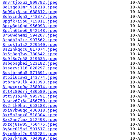
8nvrtjoxuz_809782.jpeg
8o1sqo83mr_918218.jpeg
8o994j6tso_688612.jpeg
8ohycndgn3_743377.jpeg
8pgfk7i5pu_715811.jpeg
8piw8gk0gd_956093.jpeg
8pzln61we6_942148.jpeg
8r6uwdnemi_594207.jpeg
8rpdh3p3iz_997562.jpeg
8rsgk1q1s2_229540.jpeg
8s22nkqqcu_817074.jpeg
8s5t8qg7wv_780642.jpeg
8s9f8o7e58_319635.jpeg
8sbqosgbei_523182.jpeg
8ssezvj116_828297.jpeg
8ssfbrn6a5_571691.jpeg
8t5ii6caw3_143774.jpeg
8tbrar9llk_403393.jpeg
8tgwxgro9w_358014.jpeg
8tt4z80drj_430580.jpeg
8tt5y1p24k_995791.jpeg
8twrv67j6c_456750.jpeg
8v2r1k9hat_653183.jpeg
8xi9vbw8qo_436018.jpeg
8xr5n3nnx8_518304.jpeg
8xx2nn7lmz_512493.jpeg
8xzqj8sw05_750475.jpeg
8y6uc015af_591517.jpeg
8yim6kef2o_955284.jpeg
8yoa7k4m06_704089.jpeg