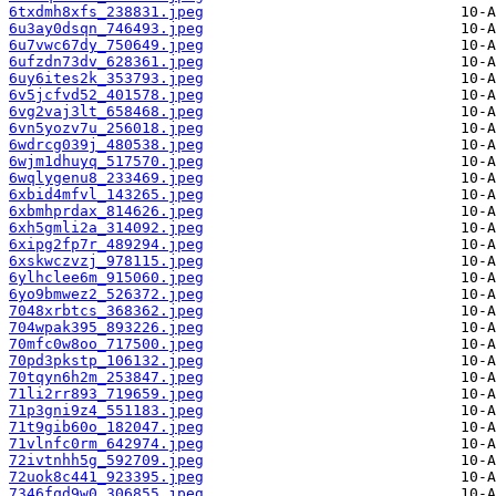
6txdmh8xfs_238831.jpeg
6u3ay0dsqn_746493.jpeg
6u7vwc67dy_750649.jpeg
6ufzdn73dv_628361.jpeg
6uy6ites2k_353793.jpeg
6v5jcfvd52_401578.jpeg
6vg2vaj3lt_658468.jpeg
6vn5yozv7u_256018.jpeg
6wdrcg039j_480538.jpeg
6wjm1dhuyq_517570.jpeg
6wqlygenu8_233469.jpeg
6xbid4mfvl_143265.jpeg
6xbmhprdax_814626.jpeg
6xh5gmli2a_314092.jpeg
6xipg2fp7r_489294.jpeg
6xskwczvzj_978115.jpeg
6ylhclee6m_915060.jpeg
6yo9bmwez2_526372.jpeg
7048xrbtcs_368362.jpeg
704wpak395_893226.jpeg
70mfc0w8oo_717500.jpeg
70pd3pkstp_106132.jpeg
70tqyn6h2m_253847.jpeg
71li2rr893_719659.jpeg
71p3gni9z4_551183.jpeg
71t9gib60o_182047.jpeg
71vlnfc0rm_642974.jpeg
72ivtnhh5g_592709.jpeg
72uok8c441_923395.jpeg
7346fqd9w0_306855.jpeg