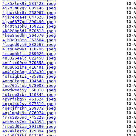
4ix5xlmk9i_531428.jpeg
4j2m3m62gv_805146.jpeg
4jhxikhr8i_258967.jpeg
4ji7exga4s_647625.jpeg
4jyo6677gd_390490.jpeg
4k40tn1bk0_159212.jpeg
4k828hp5df_570613.jpeg
4keu8nwdhh_364570.jpeg
4lb9g9i3to_362504.jpeg
4leqqd0yt0_832567.jpeg
4lzo84owvi_110796.jpeg
4msgmhk1ls_589626.jpeg
4n3326ealc_822458.jpeg
4ns1lx00cw_770553.jpeg
4nuu662ima_416491.jpeg
4o41d2n3xg_432430.jpeg
4ofsiqbtwi_735382.jpeg
4onq8faggu_104648.jpeg
4op705l4ob_978008.jpeg
4owdweaj5y_368018.jpeg
4p1rpw3ibr_110844.jpeg
4p9rfsbg57_461624.jpeg
4pjpf4u2sv_977519.jpeg
4qexjfrzkn_259372.jpeg
4qj1mg4j9z_876974.jpeg
4r7s38x5nd_745223.jpeg
4rkhviv7nk_741353.jpeg
4rpp5d0ixa_391190.jpeg
4s24klgz5v_179894.jpeg
4s4a9f78bf_911464.jpeg