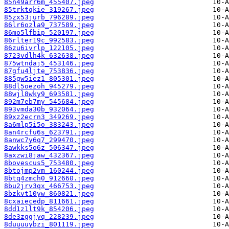
85n49arr6m_455407.jpeg
85trktqkie_319267.jpeg
85zx53jurb_796289.jpeg
86lr6ozla9_737589.jpeg
86mo5lfbip_520197.jpeg
86rlter19c_992583.jpeg
86zu6ivrlp_122105.jpeg
8723vdlh4k_632638.jpeg
875wtndaj5_453146.jpeg
87gfu4ljte_753836.jpeg
885gw5iez1_805301.jpeg
88dl5oezoh_945279.jpeg
88wjl8wky9_693581.jpeg
892m7eb7my_545684.jpeg
893vmda30b_932064.jpeg
89xz2ecrn3_349269.jpeg
8a6mlp5i5o_383243.jpeg
8an4rcfu6s_623791.jpeg
8anwc7y6q7_299470.jpeg
8awkks5o6z_506347.jpeg
8axzwi8jaw_432367.jpeg
8bovescus5_753480.jpeg
8btojmp2vm_160244.jpeg
8btq4zmch0_912660.jpeg
8bu2jrv3qx_466753.jpeg
8bzkvt10yw_860821.jpeg
8cxaiecedp_811661.jpeg
8dd1z1lt9k_854206.jpeg
8de3zggjyq_228239.jpeg
8duuuuybzi_801119.jpeg