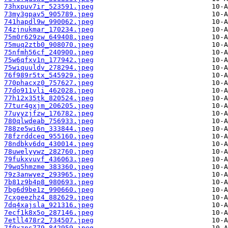
73hxpuv7ir_523591.jpeg
73my3gpav5_905789.jpeg
741hapdl9w_990062.jpeg
74zjnukmar_170234.jpeg
75m0r629zw_649408.jpeg
75muq2ztb0_908070.jpeg
75nfmh56cf_240900.jpeg
75w6qfxv1n_177942.jpeg
75wiquuldv_278294.jpeg
76f989r5tx_545929.jpeg
770phacxz0_757627.jpeg
77do911vli_462028.jpeg
77h12x35tk_820524.jpeg
77tur4gxjm_206205.jpeg
77uyyzjfzw_176782.jpeg
780qlwdeab_756933.jpeg
788ze5wi6n_333844.jpeg
78fzrddceq_955160.jpeg
78ndbkv6dq_430014.jpeg
78uwelyywz_282760.jpeg
79fukxvuvf_436063.jpeg
79wq5hmzme_383360.jpeg
79z3anwyez_293965.jpeg
7b81z9b4p8_980693.jpeg
7bg6d9be1z_990660.jpeg
7cxgeezhz4_882629.jpeg
7dq4xajsla_921316.jpeg
7ecf1k8x5o_287146.jpeg
7etll478r2_734507.jpeg
7f0xzns779_842959.jpeg