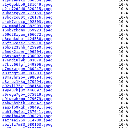
a1ph1ehaxw_500354.jpeg
a1y6gobbo9_131649.jpeg
a2lc72d2d6_820215.jpeg
a3banzgyvx_772159.jpeg
a3bc7zo00t_726176.jpeg
a4ek7zruip_492803.jpeg
a4lmmodfy4_882909.jpeg
a5sb2zbomo_859923.jpeg
a69d28iyan_366672.jpeg
a6cahkubul_424556.jpeg
a6fz82ose2_579918.jpeg
a6hxz233hh_425990.jpeg
a6ndk2iawr_496504.jpeg
a6pxo4x5jx_730002.jpeg
a76ndi8l9k_603879.jpeg
a7ktv66fgf_549896.jpeg
a7nurwrgen_960247.jpeg
a83zqqt99x_883203.jpeg
a8mayhm2pv_398694.jpeg
a8zrqz1kkq_570294.jpeg
a92xfl75xj_988156.jpeg
a9p4u7hjum_446697.jpeg
a9rega7gbv_675919.jpeg
a9twcwhrmq_279679.jpeg
aabw5hxbik_995542.jpeg
aagxfo9kqk_708491.jpeg
aah1b9g6oi_737041.jpeg
aanafhu4hp_390329.jpeg
aazreai25s_614780.jpeg
abwlfz7m33_980163.jpeg