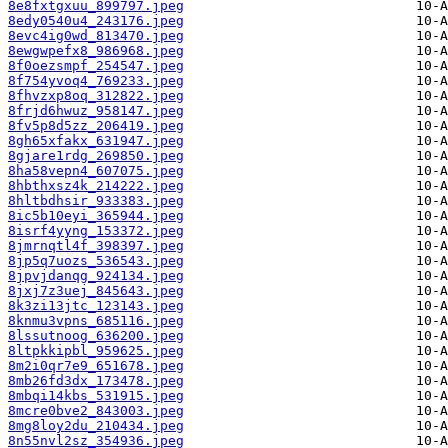
8e8fxtgxuu_899797.jpeg
8edy0540u4_243176.jpeg
8evc4ig0wd_813470.jpeg
8ewgwpefx8_986968.jpeg
8f0oezsmpf_254547.jpeg
8f754yvoq4_769233.jpeg
8fhvzxp8oq_312822.jpeg
8frjd6hwuz_958147.jpeg
8fv5p8d5zz_206419.jpeg
8gh65xfakx_631947.jpeg
8gjare1rdg_269850.jpeg
8ha58vepn4_607075.jpeg
8hbthxsz4k_214222.jpeg
8hltbdhsir_933383.jpeg
8ic5b10eyi_365944.jpeg
8isrf4yyng_153372.jpeg
8jmrnqtl4f_398397.jpeg
8jp5q7uozs_536543.jpeg
8jpvjdanqg_924134.jpeg
8jxj7z3uej_845643.jpeg
8k3zi13jtc_123143.jpeg
8knmu3vpns_685116.jpeg
8lssutnoog_636200.jpeg
8ltpkkipbl_959625.jpeg
8m2i0qr7e9_651678.jpeg
8mb26fd3dx_173478.jpeg
8mbqi14kbs_531915.jpeg
8mcre0bve2_843003.jpeg
8mg8loy2du_210434.jpeg
8n55nvl2sz_354936.jpeg