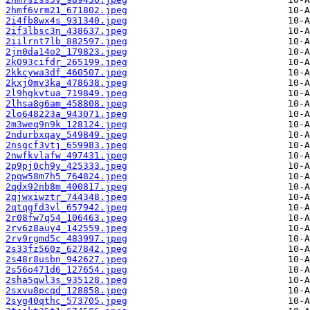
2hmf6vrm21_671802.jpeg
2i4fb8wx4s_931340.jpeg
2if3lbsc3n_438637.jpeg
2iilrnt7lb_882597.jpeg
2jn0da14o2_179823.jpeg
2k093cifdr_265199.jpeg
2kkcywa3df_460507.jpeg
2kxj0mv3ka_478638.jpeg
2l9hgkvtua_719849.jpeg
2lhsa8g6am_458808.jpeg
2lo648223a_943071.jpeg
2m3weq9n9k_128124.jpeg
2ndurbxqay_549849.jpeg
2nsgcf3vtj_659983.jpeg
2nwfkvlafw_497431.jpeg
2p9pj0ch9y_425333.jpeg
2pqw58m7h5_764824.jpeg
2qdx92nb8m_400817.jpeg
2qjwxiwztr_744348.jpeg
2qtqgfd3vl_657942.jpeg
2r08fw7q54_106463.jpeg
2rv6z8auy4_142559.jpeg
2rv9rgmd5c_483997.jpeg
2s33fz560z_627842.jpeg
2s48r8usbn_942627.jpeg
2s56o471d6_127654.jpeg
2sha5qwl3s_935128.jpeg
2sxvu8pcqd_128858.jpeg
2syg40qthc_573705.jpeg