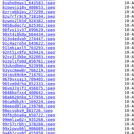
8yqhp0gwx1_643583.jpeg
8zowycu18y_400653.jpeg
8zrjqbb2ev_277299.jpeg
8zu7rfr9c9_718104.jpeg
8zwpo2lb5d_924382.jpeg
9058udqc7z_825302.jpeg
90fvo11y37_899629.jpeg
90xt4i8k0w_664434.jpeg
913g4edyqh_274447.jpeg
91c4azrphg_643622.jpeg
91lmkiaxl5_763293.jpeg
92nt5ix9fp_929424.jpeg
92sy3l3kbp_922003.jpeg
92zplsfq9d_850781.jpeg
93uknd6mno_923998.jpeg
93yxcmew0r_766219.jpeg
94jms69nkm_714701.jpeg
9670vxsai3_709405.jpeg
96tve0drhq_852333.jpeg
96vm37qjf1_456075.jpeg
9848kpfxx4_408642.jpeg
98a6620nkq_577950.jpeg
98cw9dkzkj_169224.jpeg
98eeod8l1e_239788.jpeg
98pcsgby9_881726.jpeg
99f6zbna0a_650722.jpeg
99mmliw02j_935268.jpeg
99r57crbhj_378260.jpeg
99x1owy66l_906689.jpeg
9a4h2cyg8f_455058.jpeg