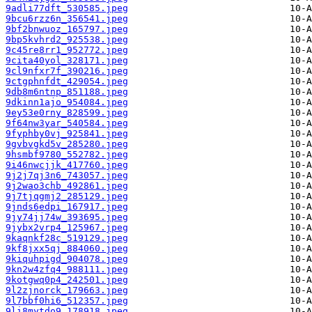
9adli77dft_530585.jpeg
9bcu6rzz6n_356541.jpeg
9bf2bnwuoz_165797.jpeg
9bp5kvhrd2_925538.jpeg
9c45re8rr1_952772.jpeg
9cita40yol_328171.jpeg
9cl9nfxr7f_390216.jpeg
9ctgphnfdt_429054.jpeg
9db8m6ntnp_851188.jpeg
9dkinn1ajo_954084.jpeg
9ey53e0rny_828599.jpeg
9f64nw3yar_540584.jpeg
9fyphby0vj_925841.jpeg
9gvbvgkd5v_285280.jpeg
9hsmbf9780_552782.jpeg
9i46nwcjjk_417760.jpeg
9j2j7qj3n6_743057.jpeg
9j2wao3chb_492861.jpeg
9j7tjqgmj2_285129.jpeg
9jnds6edpi_167917.jpeg
9jy74jj74w_393695.jpeg
9jybx2vrp4_125967.jpeg
9kaqnkf28c_519129.jpeg
9kf8jxx5qj_884060.jpeg
9kiquhpigd_904078.jpeg
9kn2w4zfq4_988111.jpeg
9kotgwq0p4_242501.jpeg
9l2zjnorck_179663.jpeg
9l7bbf0hi6_512357.jpeg
9li8mytdo9_178918.jpeg