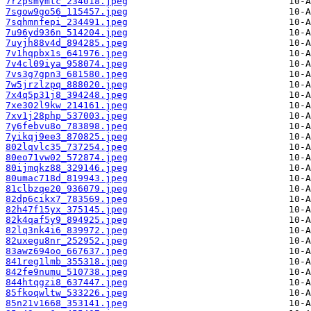
7rzpsmymtc_234018.jpeg
7sgow9go56_115457.jpeg
7sqhmnfepi_234491.jpeg
7u96yd936n_514204.jpeg
7uyjh88v4d_894285.jpeg
7v1hqpbx1s_641976.jpeg
7v4cl09iya_958074.jpeg
7vs3g7gpn3_681580.jpeg
7w5jrzlzpq_888020.jpeg
7x4q5p31j8_394248.jpeg
7xe302l9kw_214161.jpeg
7xv1j28php_537003.jpeg
7y6febvu8o_783898.jpeg
7yikqj9ee3_870825.jpeg
802lqvlc35_737254.jpeg
80eo71vw02_572874.jpeg
80ijmqkz88_329146.jpeg
80umac718d_819943.jpeg
81clbzqe20_936079.jpeg
82dp6cikx7_783569.jpeg
82h47f15yx_375145.jpeg
82k4qaf5y9_894925.jpeg
82lq3nk4i6_839972.jpeg
82uxegu8nr_252952.jpeg
83awz694oo_667637.jpeg
841reg1lmb_355318.jpeg
842fe9numu_510738.jpeg
844htqgzi8_637447.jpeg
85fkoqwltw_533226.jpeg
85n21v1668_353141.jpeg