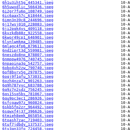
6h1u3iht5g_445341.jpeg
6h5uwxdlic_566436.jpeg
6i2gr7fu6p_108749.jpeg
6ic6aax57c_618444.jpeg
6imn3n39c8_244696.jpeg
6j17wsj010_228083.jpeg
6ji2pqk4ys_409118.jpeg
6kvzkdb88z_922558.jpeg
6kwor49cp1_646901.jpeg
6lvnlwmkma_139485.jpeg
6mlagc4fp6_879611.jpeg
6nd2iprt3d_559981.jpeg
6neszdo8np_878807.jpeg
6nmppw4976_740745.jpeg
6npaoina3q_542757.jpeg
6obo4vh2zw_790740.jpeg
6of8bvrv5g_297075.jpeg
6oqj9f1qfu_573031.jpeg
6ozh4nza7i_901263.jpeg
6q9h787yyc_683788.jpeg
6q9z7n2sdz_756245.jpeg
6qs15sq5bs_781067.jpeg
6qu9pc3ec1_286926.jpeg
6sfcgaw97z_960824.jpeg
6skb5fp2zr_964492.jpeg
6sqwxf4j37_396626.jpeg
6tmieh8emk_865854.jpeg
6toash7zac_719403.jpeg
6tuf7jdbdy_137537.jpeg
6tv3qn33fo_724458.jpeg