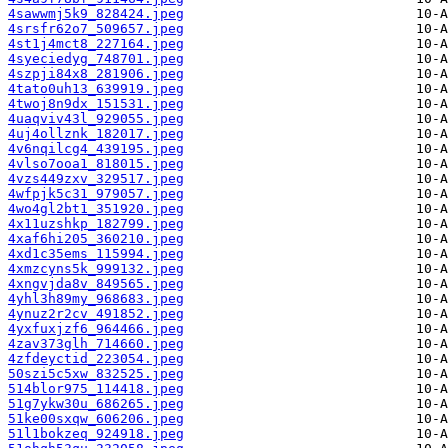
4sawwmj5k9_828424.jpeg
4srsfr62o7_509657.jpeg
4st1j4mct8_227164.jpeg
4syeciedyg_748701.jpeg
4szpji84x8_281906.jpeg
4tato0uh13_639919.jpeg
4twoj8n9dx_151531.jpeg
4uaqviv43l_929055.jpeg
4uj4ollznk_182017.jpeg
4v6nqilcg4_439195.jpeg
4vlso7ooa1_818015.jpeg
4vzs449zxv_329517.jpeg
4wfpjk5c31_979057.jpeg
4wo4gl2bt1_351920.jpeg
4x11uzshkp_182799.jpeg
4xaf6hi205_360210.jpeg
4xd1c35ems_115994.jpeg
4xmzcyns5k_999132.jpeg
4xngvjda8v_849565.jpeg
4yhl3h89my_968683.jpeg
4ynuz2r2cv_491852.jpeg
4yxfuxjzf6_964466.jpeg
4zav373glh_714660.jpeg
4zfdeyctid_223054.jpeg
50szi5c5xw_832525.jpeg
514blor975_114418.jpeg
51g7ykw30u_686265.jpeg
51ke00sxqw_606206.jpeg
51l1bokzeq_924918.jpeg