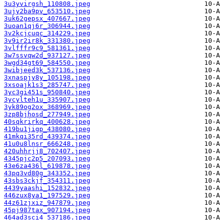
3u3yvirgsh_110808.jpeg
3ujy2ba9pv_653510.jpeg
3uk62gepsx_407667.jpeg
3uoan1qj6r_306944.jpeg
3v2kcjcuqc_314229.jpeg
3v9ir2ir8k_331380.jpeg
3vlfffr9c9_581361.jpeg
3w7ssvqw2d_937127.jpeg
3wgd34gt69_584550.jpeg
3wibjeed3k_537136.jpeg
3xnaspjy8y_105198.jpeg
3xsoajk1s3_285747.jpeg
3yc3gi451s_950840.jpeg
3ycylteh1u_335907.jpeg
3yk89og2ox_368969.jpeg
3zp8bjhosd_277949.jpeg
40sqkrirkq_400628.jpeg
419bu1jigp_438080.jpeg
41mkqi35rd_439374.jpeg
41u0u8lnsr_666248.jpeg
420uhhrjj8_702407.jpeg
4345pjc2p5_207093.jpeg
43e6za436l_619878.jpeg
43pq3vd80g_343352.jpeg
43sbs3ckjf_354311.jpeg
4439yaashi_152832.jpeg
446zux8ya1_197529.jpeg
44z61zjxiz_947879.jpeg
45pj987tax_907194.jpeg
464ad3sci4_537186.jpeg