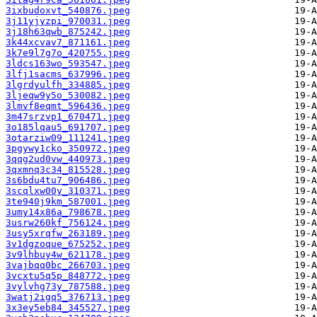
3ixbudoxvt_540876.jpeg
3j11yjyzpi_970031.jpeg
3j18h63qwb_875242.jpeg
3k44xcvav7_871161.jpeg
3k7e9l7g7o_420755.jpeg
3ldcs163wo_593547.jpeg
3lfj1sacms_637996.jpeg
3lgrdyulfh_334885.jpeg
3ljeqw9y5o_530082.jpeg
3lmvf8eqmt_596436.jpeg
3m47srzvp1_670471.jpeg
3o185lqau5_691707.jpeg
3otarziw09_111241.jpeg
3pgywy1cko_350972.jpeg
3qqg2ud0vw_440973.jpeg
3qxmnq3c34_815528.jpeg
3s6bdu4tu7_906486.jpeg
3scqlxw00y_310371.jpeg
3te940j9km_587001.jpeg
3umy14x86a_798678.jpeg
3usrw260kf_756124.jpeg
3usy5xrqfw_263189.jpeg
3v1dgzoque_675252.jpeg
3v9lhbuy4w_621178.jpeg
3vajbqq0bc_266703.jpeg
3vcxtu5q5p_848772.jpeg
3vylvhg73y_787588.jpeg
3watj2igq5_376713.jpeg
3x3ey5eb84_345527.jpeg