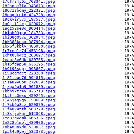
17ufrzmy6x_708341.jpeg
182spum7fa_348673.jpeg
1867zsbdmy_222321.jpeg
18eogdrutn_424728.jpeg
19ckviry7x_197537.jpeg
1a0jlt1lcj_620072.jpeg
1agz52se8o_800414.jpeg
1b1ah03jjq_184733.jpeg
1bi08g0y7w_362984.jpeg
1bk383kosx_387904.jpeg
1bx5f3kblv_486950.jpeg
1c7reb1z74_458198.jpeg
1cht03b4cz_260697.jpeg
1eaur3e6db_630765.jpeg
1h15fdap58_635195.jpeg
1h9l93sgpj_998867.jpeg
1i5ucgmcct_220260.jpeg
1i81lcqu76_994815.jpeg
1jsa89v8o0_272659.jpeg
1jxga9g1a9_901889.jpeg
1kbh9xtrey_826713.jpeg
1kllfc0wxu_450245.jpeg
1l45jaqvgy_150669.jpeg
1l7cb6g8zz_620879.jpeg
1lf4uk4tth_563770.jpeg
1m3xfjekhm_612868.jpeg
1mq32gyqmk_666336.jpeg
1n228elmol_439900.jpeg
1nh4m8nxd8_530037.jpeg
1pal4a9ywj_532373.jpeg