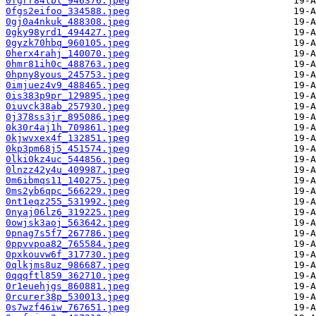
0fgrr84tbl_946376.jpeg
0fgs2eifoo_334588.jpeg
0gj0a4nkuk_488308.jpeg
0gky98yrd1_494427.jpeg
0gyzk70hbq_960105.jpeg
0herx4rahj_140070.jpeg
0hmr81ih0c_488763.jpeg
0hpny8yous_245753.jpeg
0imjuez4v9_488465.jpeg
0is383p9pr_129895.jpeg
0iuvck38ab_257930.jpeg
0j378ss3jr_895086.jpeg
0k30r4aj1h_709861.jpeg
0kjwvxex4f_132851.jpeg
0kp3pm68j5_451574.jpeg
0lki0kz4uc_544856.jpeg
0lnzz42y4u_409987.jpeg
0m6ibmqs11_140275.jpeg
0ms2yb6qpc_566229.jpeg
0nt1eqz255_531992.jpeg
0nyaj06lz6_319225.jpeg
0owjsk3aoj_563642.jpeg
0pnag7s5f7_267786.jpeg
0ppvvpoa82_765584.jpeg
0pxkouvw6f_317730.jpeg
0qlkjms8uz_986687.jpeg
0qqqftl859_362710.jpeg
0r1euehjgs_860881.jpeg
0rcurer38p_530013.jpeg
0s7wzf46iw_767651.jpeg