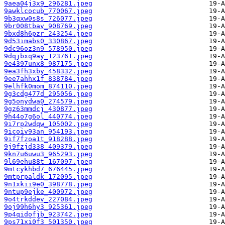
9aea04j3x9_296281.jpeg
9awklcocub_770067.jpeg
9b3qxw0s8s_726077.jpeg
9br008tbav_908769.jpeg
9bxd8h6pzr_243254.jpeg
9d53imabs0_330867.jpeg
9dc96oz3n9_578950.jpeg
9dqjbxq9ay_123761.jpeg
9e4397unx8_987175.jpeg
9ea3fh3xby_458332.jpeg
9ee7ahhx1f_838784.jpeg
9elhfk0mom_874110.jpeg
9g3cdg477d_295056.jpeg
9g5onydwa0_274579.jpeg
9gz63mmdcj_430877.jpeg
9h44o7g6ol_440774.jpeg
9i7rp2wdqw_105002.jpeg
9icoiv93an_954193.jpeg
9if7fzoa1t_918288.jpeg
9j9fzjd338_409379.jpeg
9kn7u6uwu3_965293.jpeg
9l69ehu88t_167097.jpeg
9mtcykhbd7_676445.jpeg
9mtprpaldk_172095.jpeg
9n1xkii9e0_398778.jpeg
9ntup9ejke_400972.jpeg
9o4trkddev_227084.jpeg
9oj99h6hy3_925361.jpeg
9p4qidofjb_923742.jpeg
9ps71xi0f3_501350.jpeg