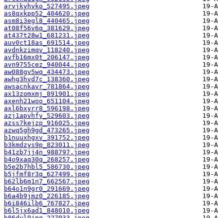
arvjkyhvko_527495.jpeg
as8qxkpp52_404620.jpeg
asm8i3egl8_440465.jpeg
at08f56v6q_381629.jpeg
at437t28w1_681231.jpeg
auv0ct18as_691514.jpeg
avdnkzimqv_118240.jpeg
avfb16mx0t_206147.jpeg
avn9755cez_940044.jpeg
aw088gv5wq_434473.jpeg
awhg3hvd7c_138360.jpeg
awsacnkavr_781864.jpeg
ax13zomxmj_891901.jpeg
axenh21woo_651104.jpeg
axl6bxyrr8_596198.jpeg
azj1apvhfy_529603.jpeg
azss7kejzp_916025.jpeg
azwq5gh9gd_473265.jpeg
b1nuuxhgxv_391752.jpeg
b3kmdzys9p_823011.jpeg
b41zb7jj4n_988797.jpeg
b4o9xaq30q_268257.jpeg
b5e2b7hbl5_586730.jpeg
b5jfmf8r3q_627499.jpeg
b62lb6m1n7_662567.jpeg
b64o1n9gr0_291669.jpeg
b6a4b9jmz0_226185.jpeg
b6i846ilb6_767827.jpeg
b6l5jx6ad1_848010.jpeg
b86dyl9jpg_227033.jpeg