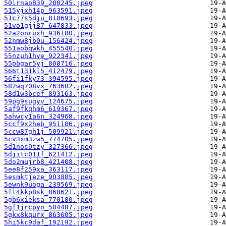
50lrnao839_280245.jpeg
515yjxh14p_963591.jpeg
51c77s5dju_818693.jpeg
51vo1gjj87_647833.jpeg
52a2onruxh_936180.jpeg
52nmw8jb0u_156424.jpeg
551aobqwkh_455540.jpeg
55nzuh1hve_922341.jpeg
55pbgar5yj_808716.jpeg
566t131kl5_412479.jpeg
56fi1fky73_394595.jpeg
582wq708vx_763602.jpeg
58d1w3bcef_893163.jpeg
59pg9sugyv_124675.jpeg
5af9fkqhm6_619367.jpeg
5ahwcy1a6n_324968.jpeg
5ccf9x2heb_951186.jpeg
5ccw87gh1j_509921.jpeg
5cv3xm3zw5_774705.jpeg
5d1nos9tzy_327366.jpeg
5djitc011f_621412.jpeg
5do2mujrb8_421408.jpeg
5ee8f259xa_363117.jpeg
5esmktjeze_903885.jpeg
5ewnk9uoga_239569.jpeg
5fl4kkp8sk_868621.jpeg
5gb6xieksa_770180.jpeg
5gf1jrcpyo_504487.jpeg
5gkx8kqurx_863605.jpeg
5hi5kc9daf_192192.jpeg