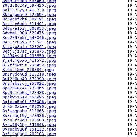
89egur3edn_666469.jpeg
89y2y8v243_997420.jpeg
8affo3lyy9_412320.jpeg
8bbuqgmac9_125694.jpeg
8c59dsf2ba_509194.jpeg
8cuice6wds_611401.jpeg
8d6p7a15zj_808953.jpeg
8dwbmtt00p_520475.jpeg
8eo2897m5r_948046.jpeg
8euwpc8595_475531.jpeg
8fuwyo8ufa_128261.jpeg
8gdj5jz3ac_935875.jpeg
8i834pvnbt_395859.jpeg
8j84tmgoxb_411572.jpeg
8l2zf6wz9z_295452.jpeg
8l6nct5wg_218384.jpeg
8m1rydch0d_115218.jpeg
8mt2p0uq49_679399.jpeg
8myfsbvycj_956922.jpeg
8p87bwez4x_232965.jpeg
8pc9alco0s_623438.jpeg
8phkw5i5a2_856995.jpeg
8qleuo5c0f_576088.jpeg
8rk5n0x1aw_493096.jpeg
8s5wggpohe_613665.jpeg
8u8rnagt9y_573936.jpeg
8vaa6rswd0_196503.jpeg
8vbw48y5hj_854848.jpeg
8vrsdbyu0f_151132.jpeg
8x6ffsqngk_202103.jpeg