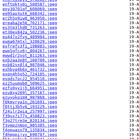
enftpkty0i_500587.jpeg
eny30701qf_608069.jpeg
eq95ao3ut6_668342.jpeg
er2h5o9iw0_963958.jpeg
ereaba2e56_762171.jpeg
es3tm3lhd0_731263.jpeg
et30ex842a_502236.jpeg
eu447x2fvg_489904.jpeg
euma67mtxl_320629.jpeg
evfrefs3f1_198083.jpeg
ewp5gfcv6j_804267.jpeg
ewwd1r2vot_811263.jpeg
exb2aa3p8t_160709.jpeg
exb82vx0l4_987046.jpeg
exhbyq4k6x_461732.jpeg
expn4h5g52_724105.jpeg
eyqds7oc22_954510.jpeg
ez25uumqb0_509625.jpeg
ezfx0yy1jh_664951.jpeg
ezu8xg269l_357167.jpeg
ezuyokq1m9_987868.jpeg
f0kmvrya1n_261691.jpeg
f0tti3b5v6_193229.jpeg
f24ilr2wia_257997.jpeg
f39vx7i77y_450823.jpeg
f3g27trm3e_820134.jpeg
f3vmpzn6pn_985305.jpeg
f4gpuasn79_135834.jpeg
f4hmgpijyx_690707.jpeg