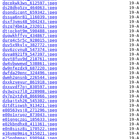
dqcpkwk3ws_612597.jpeg
ds28dkg5zx_464063.jpeg
dsondicqnt_659342.jpeg
dssua6nr81_116039.jpeg
dsxf3yms48_504243.jpeg
dszq74bm1a_232011.jpeg
dtjockgt9m_590488.jpeg
dugwkhffyy_434867.jpeg
durq4c5r5c_928015.jpeg
duv5x9kyly_382772.jpeg
duv6zcynu8_547374.jpeg
duya8921f9_547397.jpeg
duyt8fuv9d_218761.jpeg
dw4vbwwewd_538861.jpeg
dw9nfezdx9_687220.jpeg
dwfda29pnc_324496.jpeg
dwmh2qnsnb_226544.jpeg
dxxkzyeyur_861918.jpeg
dxxuvdf7oj_830597.jpeg
dy3wzyz7l0_228908.jpeg
dy7p2xtdy8_866966.jpeg
dzbajtxh26_545302.jpeg
dztdtiswsh_913421.jpeg
e00563ysj0_271296.jpeg
e00o1xrugz_873043.jpeg
e01gngczpi_185633.jpeg
e02kbndhx8_411361.jpeg
e0n8sisz8i_170522.jpeg
e16vmp9mig_915021.jpeg
e25pqbmgaj_690944.jpeg