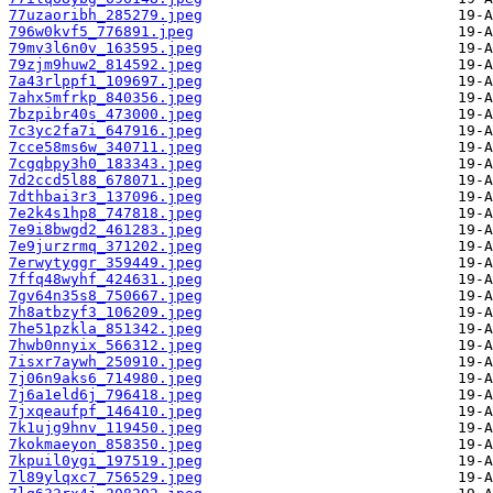
77uzaoribh_285279.jpeg
796w0kvf5_776891.jpeg
79mv3l6n0v_163595.jpeg
79zjm9huw2_814592.jpeg
7a43rlppf1_109697.jpeg
7ahx5mfrkp_840356.jpeg
7bzpibr40s_473000.jpeg
7c3yc2fa7i_647916.jpeg
7cce58ms6w_340711.jpeg
7cgqbpy3h0_183343.jpeg
7d2ccd5l88_678071.jpeg
7dthbai3r3_137096.jpeg
7e2k4s1hp8_747818.jpeg
7e9i8bwgd2_461283.jpeg
7e9jurzrmq_371202.jpeg
7erwytyggr_359449.jpeg
7ffq48wyhf_424631.jpeg
7gv64n35s8_750667.jpeg
7h8atbzyf3_106209.jpeg
7he51pzkla_851342.jpeg
7hwb0nnyix_566312.jpeg
7isxr7aywh_250910.jpeg
7j06n9aks6_714980.jpeg
7j6a1eld6j_796418.jpeg
7jxqeaufpf_146410.jpeg
7k1ujg9hnv_119450.jpeg
7kokmaeyon_858350.jpeg
7kpuil0ygi_197519.jpeg
7l89ylqxc7_756529.jpeg