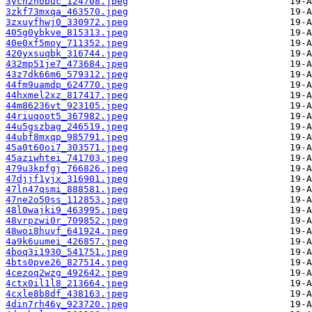
3ych2nobuc_124708.jpeg
3zkf73mxqa_463570.jpeg
3zxuyfhwj0_330972.jpeg
405g0ybkve_815313.jpeg
40e0xf5moy_711352.jpeg
420yxsuqbk_316744.jpeg
432mp51je7_473684.jpeg
43z7dk66m6_579312.jpeg
44fm9uamdp_624770.jpeg
44hxmel2xz_817417.jpeg
44m86236vt_923105.jpeg
44riuqoot5_367982.jpeg
44u5gszbag_246519.jpeg
44ubf8mxqp_985791.jpeg
45a0t60oi7_303571.jpeg
45aziwhtei_741703.jpeg
479u3kpfgj_766826.jpeg
47djjf1yjx_316901.jpeg
47ln47qsmi_888581.jpeg
47ne2o50ss_112853.jpeg
48l0wajki9_463995.jpeg
48vrpzwi0r_709852.jpeg
48woi8huvf_641924.jpeg
4a9k6uumei_426857.jpeg
4boq3i1930_541751.jpeg
4bts0pve26_827514.jpeg
4cezoq2wzg_492642.jpeg
4ctx0il1l8_213664.jpeg
4cxle8b8df_438163.jpeg
4din7rh46y_923720.jpeg