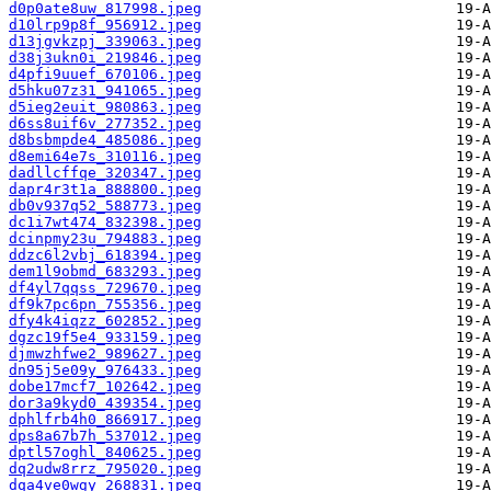
d0p0ate8uw_817998.jpeg
d10lrp9p8f_956912.jpeg
d13jgvkzpj_339063.jpeg
d38j3ukn0i_219846.jpeg
d4pfi9uuef_670106.jpeg
d5hku07z31_941065.jpeg
d5ieg2euit_980863.jpeg
d6ss8uif6v_277352.jpeg
d8bsbmpde4_485086.jpeg
d8emi64e7s_310116.jpeg
dadllcffqe_320347.jpeg
dapr4r3t1a_888800.jpeg
db0v937q52_588773.jpeg
dc1i7wt474_832398.jpeg
dcinpmy23u_794883.jpeg
ddzc6l2vbj_618394.jpeg
dem1l9obmd_683293.jpeg
df4yl7qqss_729670.jpeg
df9k7pc6pn_755356.jpeg
dfy4k4iqzz_602852.jpeg
dgzc19f5e4_933159.jpeg
djmwzhfwe2_989627.jpeg
dn95j5e09y_976433.jpeg
dobe17mcf7_102642.jpeg
dor3a9kyd0_439354.jpeg
dphlfrb4h0_866917.jpeg
dps8a67b7h_537012.jpeg
dptl57oghl_840625.jpeg
dq2udw8rrz_795020.jpeg
dqa4ve0wgy_268831.jpeg