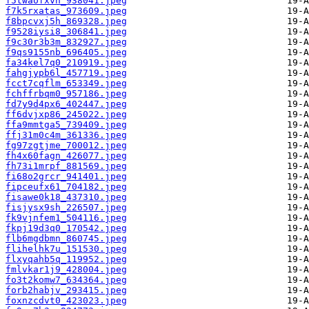
f5twaofxvh_938041.jpeg
f7k5rxatas_973609.jpeg
f8bpcvxj5h_869328.jpeg
f9528iysi8_306841.jpeg
f9c30r3b3m_832927.jpeg
f9qs9155nb_696405.jpeg
fa34kel7q0_210919.jpeg
fahgjypb6l_457719.jpeg
fcct7cqflm_653349.jpeg
fchffrbqm0_957186.jpeg
fd7y9d4px6_402447.jpeg
ff6dvjxp86_245022.jpeg
ffa9mmtga5_739409.jpeg
ffj31m0c4m_361336.jpeg
fg97zgtjme_700012.jpeg
fh4x60fagn_426077.jpeg
fh73i1mrpf_881569.jpeg
fi68o2grcr_941401.jpeg
fipceufx61_704182.jpeg
fisawe0k18_437310.jpeg
fisjysx9sh_226507.jpeg
fk9vjnfem1_504116.jpeg
fkpj19d3q0_170542.jpeg
flb6mgdbmn_860745.jpeg
flihelhk7u_151530.jpeg
flxyqahb5q_119952.jpeg
fmlvkar1j9_428004.jpeg
fo3t2komw7_634364.jpeg
forb2habjv_293415.jpeg
foxnzcdvt0_423023.jpeg