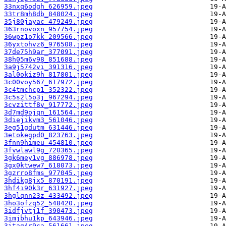
33nxq6odgh_626959.jpeg
33tr8mh8db_848024.jpeg
35j80jayac_479249.jpeg
363rnovoxn_957754.jpeg
36wpz1o7kk_209566.jpeg
36yxtohvz6_976508.jpeg
37de75h9ar_377091.jpeg
38h05m6v98_851688.jpeg
3a9j5742vi_391316.jpeg
3al0okiz9h_817801.jpeg
3c00voy567_617972.jpeg
3c4tmchcp1_352322.jpeg
3c5s2l5o3j_967294.jpeg
3cvzittf8v_917772.jpeg
3d7md9ojqn_161564.jpeg
3diejikvm3_561046.jpeg
3eg51gdutm_631446.jpeg
3etokegpd0_823763.jpeg
3fnn9himeu_454810.jpeg
3fvwlawl9g_720365.jpeg
3gk6mey1vg_886978.jpeg
3gx0ktwew7_618073.jpeg
3gzrro8fms_977045.jpeg
3hdikg8jx5_870191.jpeg
3hf4i90k3r_631927.jpeg
3hglqnn23z_433492.jpeg
3ho3ofzq52_548420.jpeg
3idfjvtj1f_390473.jpeg
3imjbhu1kp_643946.jpeg
3itag4r9ca_561661.jpeg