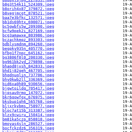
b8g3t54k11_524309.jpeg
b8orih4x87_379872.jpeg
b8vegjmcgt_878521.jpeg
baa7e3bfkc_132571.jpeg
bb1ds69htx_690071.jpeg
bc5gwbfs5w_209300.jpeg
bcfw9pek2i_827169.jpeg
bcg3amawxe_803986.jpeg
bczachkmqz_893303.jpeg
bdblvsmdnm_894260.jpeg
begpky935n_405770.jpeg
bfbg1f7npc_645162.jpeg
bg3806f0l0_200330.jpeg
bg961bk2yd_279898.jpeg
bhapd8jvsh_842833.jpeg
bhd1j82geh_467705.jpeg
bhqdnuqlin_737706.jpeg
bhy0kwb2ll_336369.jpeg
bid6xa0h89_930656.jpeg
bjgwtoildq_705417.jpeg
bjqsau9rmo_147072.jpeg
bkr6qowfgx_676975.jpeg
bksbup1qh6_565768.jpeg
bljxrkybms_758977.jpeg
bloc7at15b_313387.jpeg
blzx9cwiru_150414.jpeg
bm81ka5czp_858818.jpeg
bmoyas4sln_286527.jpeg
bocfckzdz6_356319.jpeg