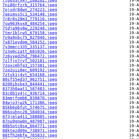
7lg633rx4j_208202.jpeg
7ni80rfzrb_315764.jpeg
7ojvdr8dwn_274223.jpeg
7qeimss5c1_534148.jpeg
7r8r8s28m3_779116.jpeg
7sw963kyx8_484254.jpeg
7tdja96y8w_229248.jpeg
7tmr1blrw5_679158.jpeg
7v9a9nbc75_827040.jpeg
7x871eydpm_584252.jpeg
7y3mmrc335_335137.jpeg
7z3g0czatt_681926.jpeg
7z6vyed2hd_796472.jpeg
7zlfjn7rvf_502181.jpeg
7zoxcmhfq3_157381.jpeg
7zp2uii0ec_609192.jpeg
7ztvk1j4vt_654168.jpeg
80sf55ed37_962751.jpeg
8200ibske3_844441.jpeg
8373h0aat1_587483.jpeg
83c0b1y4jc_936714.jpeg
83mmjfnmb6_839870.jpeg
84wjo3jw2k_171386.jpeg
85kb6obfut_574675.jpeg
866xuhnc28_584034.jpeg
873jmla411_588885.jpeg
87nu9gnw0n_487987.jpeg
88b5otc0sq_664771.jpeg
88ktezd09o_738971.jpeg
88tfh2mbfe_765833.jpeg