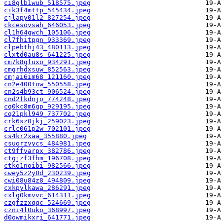
ci8glb1wub_518575.jpeg
cik3f4mttp_545434.jpeg
cjlapy01l2_827254.jpeg
ckcesovsah_646053.jpeg
cl1h64gwch_105106.jpeg
cl7fhitpgn_933369.jpeg
clpebthj43_480113.jpeg
clxtd0au8s_641225.jpeg
cm7k8gluxo_934291.jpeg
cmgrhdxsuw_852563.jpeg
cmjai6im68_121160.jpeg
cn2e400tow_550558.jpeg
cn2s4b93ct_906524.jpeg
cnd2fkdnjo_774248.jpeg
cq0kc8m6gp_929195.jpeg
cq21pkl949_737702.jpeg
crk6sz0jkj_259023.jpeg
crlc061p2w_702101.jpeg
cs4kr2xaa_355880.jpeg
csuorzvycs_484981.jpeg
ct9ffvarpx_382786.jpeg
ctgjzf3fhm_196708.jpeg
ctko1noibi_982566.jpeg
cwey5z2y0d_230239.jpeg
cwi08u84z8_494809.jpeg
cxkpylkawa_286291.jpeg
cxlg0kmvvc_614311.jpeg
czgfzzxqqc_524669.jpeg
czni4l0uko_368997.jpeg
d0owmikxri_641771.jpeg