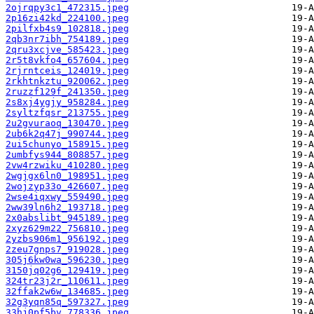
2ojrqpy3c1_472315.jpeg
2p16zi42kd_224100.jpeg
2pilfxb4s9_102818.jpeg
2qb3nr7ibh_754189.jpeg
2qru3xcjve_585423.jpeg
2r5t8vkfo4_657604.jpeg
2rjrntceis_124019.jpeg
2rkhtnkztu_920062.jpeg
2ruzzf129f_241350.jpeg
2s8xj4ygjy_958284.jpeg
2syltzfqsr_213755.jpeg
2u2gvuraoq_130470.jpeg
2ub6k2q47j_990744.jpeg
2ui5chunyo_158915.jpeg
2umbfys944_808857.jpeg
2vw4rzwiku_410280.jpeg
2wgjgx6ln0_198951.jpeg
2wojzyp33o_426607.jpeg
2wse4iqxwy_559490.jpeg
2ww39ln6h2_193718.jpeg
2x0abslibt_945189.jpeg
2xyz629m22_756810.jpeg
2yzbs906m1_956192.jpeg
2zeu7gnps7_919028.jpeg
305j6kw0wa_596230.jpeg
3150jq02g6_129419.jpeg
324tr23j2r_110611.jpeg
32ffak2w6w_134685.jpeg
32g3yqn85q_597327.jpeg
33hj0pf5bv_778336.jpeg