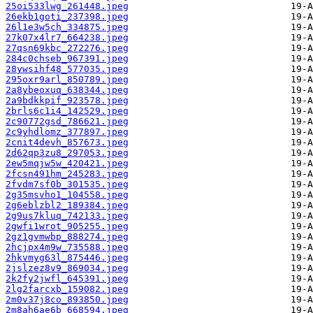
25oi533lwg_261448.jpeg
26ekb1goti_237398.jpeg
26l1e3w5ch_334875.jpeg
27k07x4lr7_664238.jpeg
27qsn69kbc_272276.jpeg
284c0chseb_967391.jpeg
28ywsihf48_577035.jpeg
295oxr9arl_850789.jpeg
2a8ybeoxuq_638344.jpeg
2a9bdkkpif_923578.jpeg
2brls6c1i4_142529.jpeg
2c90772gsd_786621.jpeg
2c9yhdlomz_377897.jpeg
2cnit4devh_857673.jpeg
2d62qp3zu8_297053.jpeg
2ew5mqjw5w_420421.jpeg
2fcsn491hm_245283.jpeg
2fvdm7sf0b_301535.jpeg
2g35msvho1_104558.jpeg
2g6eblzbl2_189384.jpeg
2g9us7kluq_742133.jpeg
2gwfi1wrot_905255.jpeg
2gz1gvmwbp_888274.jpeg
2hcjpx4m9w_735588.jpeg
2hkvmyg63l_875446.jpeg
2jslzez8v9_869034.jpeg
2k2fy2jwfl_645391.jpeg
2lg2farcxb_159082.jpeg
2m0v37j8co_893850.jpeg
2m8ah6ae6b_668594.jpeg