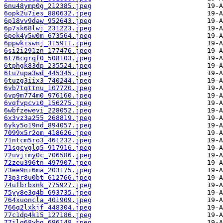
6nu48ymp0g_212385.jpeg
6opk2u7ies_880632.jpeg
6p18vv9daw_952643.jpeg
6p7sk68lwj_231223.jpeg
6pek4y5w0m_673564.jpeg
6ppwkiswnj_315911.jpeg
6si2i291zn_177476.jpeg
6t76cgrqf0_508103.jpeg
6tphgk83dp_235524.jpeg
6tu7upa3wd_445345.jpeg
6tuzg3iix3_740244.jpeg
6vb7tqttnu_107720.jpeg
6vp9m774m0_976160.jpeg
6vqfvpcvi0_156275.jpeg
6wbfzewevi_228052.jpeg
6x3vz3a255_268819.jpeg
6yky5o19nd_894057.jpeg
7099x5r2om_418626.jpeg
71ntcm5ro3_461232.jpeg
71sgcyglq5_917916.jpeg
72uvjimy0c_706586.jpeg
72zeu396tn_497907.jpeg
73ee9ni6ma_203175.jpeg
73p3r8u0bt_612766.jpeg
74ufbrbxnk_775927.jpeg
75yy8e3q4b_693735.jpeg
764xuoncla_401909.jpeg
766q2lxkjf_448304.jpeg
77c1dp4k15_127186.jpeg
77ilq68ybg_696148.jpeg