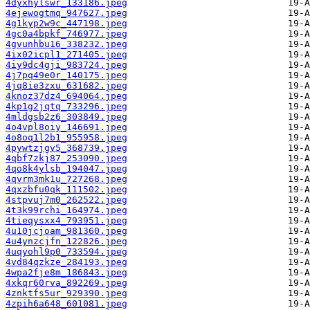
4dyxhylswr_133186.jpeg
4ejewogtmq_947627.jpeg
4g1kyp2w9c_447198.jpeg
4gc0a4bpkf_746977.jpeg
4gvunhbu16_338232.jpeg
4ix02icpl1_271405.jpeg
4iy9dc4gji_983724.jpeg
4j7pq49e0r_140175.jpeg
4jq8ie3zxu_631682.jpeg
4knoz37dz4_694064.jpeg
4kp1g2jqtq_733296.jpeg
4mldgsb2z6_303849.jpeg
4o4vpl8oiy_146691.jpeg
4o8oq1l2b1_955958.jpeg
4pywtzjgv5_368739.jpeg
4qbf7zkj87_253090.jpeg
4qo8k4ylsb_194047.jpeg
4qvrm3mk1u_727268.jpeg
4qxzbfu0qk_111502.jpeg
4stpvuj7m0_262522.jpeg
4t3k99rchi_164974.jpeg
4tieqysxx4_793951.jpeg
4u10jcjoam_981360.jpeg
4u4ynzcjfn_122826.jpeg
4uqyohl9p0_733594.jpeg
4vd84qzkze_284193.jpeg
4wpa2fje8m_186843.jpeg
4xkqr60rva_892269.jpeg
4znktfs5ur_929390.jpeg
4zpih6a648_601081.jpeg