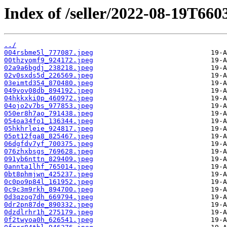
Index of /seller/2022-08-19T660
../
004rsbme5l_777087.jpeg
00thzyomf9_924172.jpeg
02a9a6bgdj_238218.jpeg
02v0sxds5d_226569.jpeg
03eimtd354_870480.jpeg
049vov08db_894192.jpeg
04hkkxki0p_460972.jpeg
04ojo2v7bs_977853.jpeg
050er8h7ao_791438.jpeg
054oa34fo1_136344.jpeg
05hkhrleie_924817.jpeg
05pt12fga8_825467.jpeg
06dgfdv7yf_700375.jpeg
076zhxbsgs_769628.jpeg
091yb6nttn_829409.jpeg
0annta1lhf_765014.jpeg
0bt8phmjwn_425237.jpeg
0c0po9p84l_161952.jpeg
0c9c3m9rkh_894700.jpeg
0d3qzog7dh_669794.jpeg
0dr2pn87de_890332.jpeg
0dzdlrhr1h_275179.jpeg
0f2twyoa0h_626541.jpeg