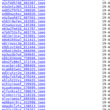
e2sf4d5746_402387.jpeg
e3u3nti36h_313311.jpeg
e4052f97k3_296930.jpeg
e480gwskps_460020.jpeg
e4z5wuh672_987563.jpeg
e563j9w7en_163585.jpeg
e5xwqucouo_145384.jpeg
e63w2fm41b_421787.jpeg
e7p9753sfu_465776.jpeg
e813ej3caj_915891.jpeg
e8g61k9zw7_611415.jpeg
e8rrgoxc3m_853345.jpeg
e9dcuyt4p9_811444.jpeg
e9kmti9q5x_668490.jpeg
ea3wzdp7w4_569645.jpeg
ebbi034pqm_758948.jpeg
ebg2fv86nl_371734.jpeg
ecacbpjs82_988469.jpeg
ecamkb1wqz_996325.jpeg
ed3jxtzr2g_716340.jpeg
ehbifvkfwb_670344.jpeg
ehlsh222yi_199435.jpeg
eih1ujpuqf_739939.jpeg
eiuu6yagwz_576699.jpeg
elfsnkcal2_790674.jpeg
eln4orcr3i_218310.jpeg
elyvjqegsf_699399.jpeg
em9kpgj9js_432998.jpeg
emaubclvtx_136613.jpeg
en37si5by4_578262.jpeg