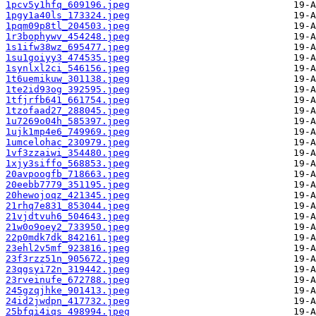
1pcv5y1hfq_609196.jpeg
1pgy1a40ls_173324.jpeg
1pqm09p8tl_204503.jpeg
1r3bophywv_454248.jpeg
1s1ifw38wz_695477.jpeg
1su1goiyy3_474535.jpeg
1synlxl2ci_546156.jpeg
1t6uemikuw_301138.jpeg
1te2id93og_392595.jpeg
1tfjrfb641_661754.jpeg
1tzofaad27_288045.jpeg
1u7269o04h_585397.jpeg
1ujk1mp4e6_749969.jpeg
1umcelohac_230979.jpeg
1vf3zzaiwi_354480.jpeg
1xjy3siffo_568853.jpeg
20avpoogfb_718663.jpeg
20eebb7779_351195.jpeg
20hewojoqz_421345.jpeg
21rhq7e831_853044.jpeg
21vjdtvuh6_504643.jpeg
21w0o9oey2_733950.jpeg
22p0mdk7dk_842161.jpeg
23ehl2v5mf_923816.jpeg
23f3rzz51n_905672.jpeg
23qgsyi72n_319442.jpeg
23rveinufe_672788.jpeg
245gzqjhke_901413.jpeg
24id2jwdpn_417732.jpeg
25bfqi4iqs_498994.jpeg