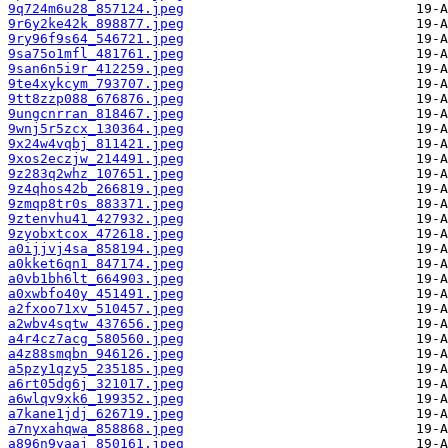
9q724m6u28_857124.jpeg
9r6y2ke42k_898877.jpeg
9ry96f9s64_546721.jpeg
9sa75o1mfl_481761.jpeg
9san6n5i9r_412259.jpeg
9te4xykcym_793707.jpeg
9tt8zzp088_676876.jpeg
9ungcnrran_818467.jpeg
9wnj5r5zcx_130364.jpeg
9x24w4vqbj_811421.jpeg
9xos2eczjw_214491.jpeg
9z283q2whz_107651.jpeg
9z4qhos42b_266819.jpeg
9zmqp8tr0s_883371.jpeg
9ztenvhu41_427932.jpeg
9zyobxtcox_472618.jpeg
a0ijjvj4sa_858194.jpeg
a0kket6qn1_847174.jpeg
a0vb1bh6lt_664903.jpeg
a0xwbfo40y_451491.jpeg
a2fxoo71xv_510457.jpeg
a2wbv4sqtw_437656.jpeg
a4r4cz7acg_580560.jpeg
a4z88smqbn_946126.jpeg
a5pzy1qzy5_235185.jpeg
a6rt05dg6j_321017.jpeg
a6wlqv9xk6_199352.jpeg
a7kane1jdj_626719.jpeg
a7nyxahqwa_858868.jpeg
a896n9yaaj_850161.jpeg