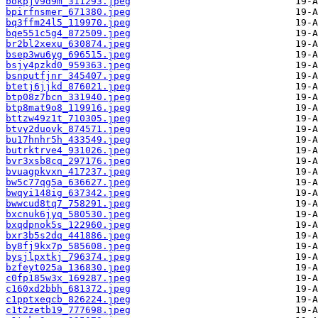
bokpjv9d9m_311293.jpeg
bpirfnsmer_671380.jpeg
bq3ffm24l5_119970.jpeg
bqe551c5g4_872509.jpeg
br2bl2xexu_630874.jpeg
bsep3wu6yg_696515.jpeg
bsjy4pzkd0_959363.jpeg
bsnputfjnr_345407.jpeg
btetj6jjkd_876021.jpeg
btp08z7bcn_331940.jpeg
btp8mat9o8_119916.jpeg
bttzw49z1t_710305.jpeg
btvy2duovk_874571.jpeg
bu17hnhr5h_433549.jpeg
butrktrve4_931026.jpeg
bvr3xsb8cq_297176.jpeg
bvuagpkvxn_417237.jpeg
bw5c77qg5a_636627.jpeg
bwqyi148ig_637342.jpeg
bwwcud8tq7_758291.jpeg
bxcnuk6jyq_580530.jpeg
bxqdpnok5s_122960.jpeg
bxr3b5s2dq_441886.jpeg
by8fj9kx7p_585608.jpeg
bysjlpxtkj_796374.jpeg
bzfeyt025a_136830.jpeg
c0fp185w3x_169287.jpeg
c160xd2bbh_681372.jpeg
c1pptxeqcb_826224.jpeg
c1t2zetb19_777698.jpeg