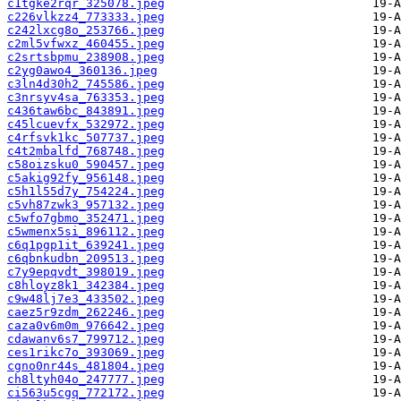
c1tgke2rqr_325078.jpeg
c226vlkzz4_773333.jpeg
c242lxcg8o_253766.jpeg
c2ml5vfwxz_460455.jpeg
c2srtsbpmu_238908.jpeg
c2yg0awo4_360136.jpeg
c3ln4d30h2_745586.jpeg
c3nrsyv4sa_763353.jpeg
c436taw6bc_843891.jpeg
c45lcuevfx_532972.jpeg
c4rfsvk1kc_507737.jpeg
c4t2mbalfd_768748.jpeg
c58oizsku0_590457.jpeg
c5akig92fy_956148.jpeg
c5h1l55d7y_754224.jpeg
c5vh87zwk3_957132.jpeg
c5wfo7gbmo_352471.jpeg
c5wmenx5si_896112.jpeg
c6q1pgp1it_639241.jpeg
c6qbnkudbn_209513.jpeg
c7y9epqvdt_398019.jpeg
c8hloyz8k1_342384.jpeg
c9w48lj7e3_433502.jpeg
caez5r9zdm_262246.jpeg
caza0v6m0m_976642.jpeg
cdawanv6s7_799712.jpeg
ces1rikc7o_393069.jpeg
cgno0nr44s_481804.jpeg
ch8ltyh04o_247777.jpeg
ci563u5cgq_772172.jpeg