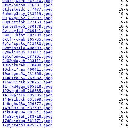
0safsjwa2c_467210.jpeg
0t6t7suhon_576631.jpeg
0tdv9tqzdc_547477.jpeg
0uhweg5psy_733419.jpeg
0ujw2gc252_777007.jpeg
0up0ntxfpk_822163.jpeg
0urt03kwv5_730178.jpeg
0vmzuy4ldj_969141.jpeg
0wx257kfbf_307708.jpeg
0xtfhycwmb_165735.jpeg
0y1a2cpa8s_623430.jpeg
0yn51831lv_408303.jpeg
0yswlisq35_133412.jpeg
0yte4wnwui_537391.jpeg
0z03wdayzh_233111.jpeg
106vokur4b_878490.jpeg
10chxi7rao_460411.jpeg
10onbgnu5w_231368.jpeg
1148tc825w_763932.jpeg
115wv4insk_920261.jpeg
11mrkddgqn_695918.jpeg
122vhjdsc8_768565.jpeg
141lvp2s16_895005.jpeg
144w9ibukk_651399.jpeg
146nghw93x_956377.jpeg
14700932hr_637507.jpeg
14k0ewpl8y_501641.jpeg
14u8v4q2ak_288718.jpeg
17d8b4niog_661471.jpeg
17p9nz4hh3_425373.jpeg