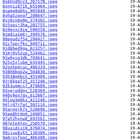
8xbhnd9cy3_267178.jpeg
8xnnii871k_655464.jpeg
8xpmg8qbhs_905049.jpeg
8yha5zqnqf_208647.jpeg
8yz0cn6w9e_374302.jpeg
8z5xpij3ha_202755.jpeg
8z9eyxc9ie_590559.jpeg
8zmdia1m6j_399578.jpeg
90pgudzf5g_298427.jpeg
91c7pprfkv_949711.jpeg
91d6bed9ga_623257.jpeg
91mj0y52uq_524462.jpeg
91w0ysg3dk_704641.jpeg
925x5zlxbm_635445.jpeg
92gxhp4cuv_406329.jpeg
938hbbqo2w_504830.jpeg
93h38e6bs5_455409.jpeg
93j6kgaf25_357246.jpeg
93k3uqmcs7_479609.jpeg
93xejoddov_526369.jpeg
940v9ox7qv_612687.jpeg
94low3m0kz_422248.jpeg
94lrd7rfat_502114.jpeg
95arpgjk7x_520696.jpeg
95ee8htdq9_249051.jpeg
97a52hynw8_693562.jpeg
987etp4tpv_258570.jpeg
98uxidis19_676074.jpeg
99ciuu8zk5_130309.jpeg
9a6rxvfpqz_466308.jpeg