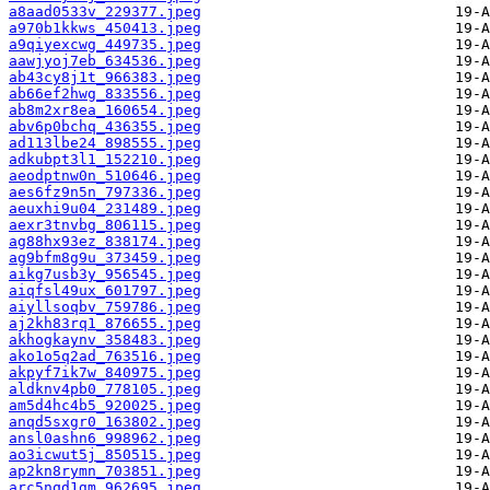
a8aad0533v_229377.jpeg
a970b1kkws_450413.jpeg
a9qiyexcwg_449735.jpeg
aawjyoj7eb_634536.jpeg
ab43cy8j1t_966383.jpeg
ab66ef2hwg_833556.jpeg
ab8m2xr8ea_160654.jpeg
abv6p0bchq_436355.jpeg
ad113lbe24_898555.jpeg
adkubpt3l1_152210.jpeg
aeodptnw0n_510646.jpeg
aes6fz9n5n_797336.jpeg
aeuxhi9u04_231489.jpeg
aexr3tnvbg_806115.jpeg
ag88hx93ez_838174.jpeg
ag9bfm8g9u_373459.jpeg
aikg7usb3y_956545.jpeg
aiqfsl49ux_601797.jpeg
aiyllsoqbv_759786.jpeg
aj2kh83rq1_876655.jpeg
akhogkaynv_358483.jpeg
ako1o5q2ad_763516.jpeg
akpyf7ik7w_840975.jpeg
aldknv4pb0_778105.jpeg
am5d4hc4b5_920025.jpeg
anqd5sxgr0_163802.jpeg
ansl0ashn6_998962.jpeg
ao3icwut5j_850515.jpeg
ap2kn8rymn_703851.jpeg
arc5nqd1gm_962695.jpeg