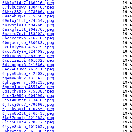
66k1u3f4a7_166316.jpeg
67jvb0cuwy_130440.jpeg
68kxr332qn_678060.jpeg
69agvhuqxi_315850.jpeg
69mlxj4to1_774254.jpeg
6a7w55fv19_694266.jpeg
6askgfs18t_204276.jpeg
6azbmu7cvf_153302.jpeg
6bcccccr9h_246710.jpeg
6bmjacijdo_830683.jpeg
6c0fnlytm0_475279.jpeg
6cce758y8w_924408.jpeg
6ckiuch5es_883999.jpeg
6cpu1za1ci_461632.jpeg
6dlzgsgci8_841666.jpeg
6egky0i3wv_761411.jpeg
6fpyn9chde_712903.jpeg
6g4mvwsk02_731342.jpeg
6ghugperhr_503723.jpeg
6gmno1urap_455149.jpeg
6gs8xh7szb_775838.jpeg
6iok5x086p_604299.jpeg
6ixz4m9tpz_713418.jpeg
6jf5cj6rd7_779660.jpeg
6jtkkv3yil_170255.jpeg
6jtyn8b28t_846043.jpeg
6kp67ebofj_321883.jpeg
6l5h561ucw_220872.jpeg
6lyyv8sbna_401765.jpeg
6nhrvteq2y_561630.jpeg