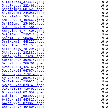
5icmpr8655_373379.jpeg
5jeplwagsa_222463.jpeg
5jgeiojmgx_687623.jpeg
5l2mcy9ems_245058.jpeg
5mguzfa46w_765418.jpeg
5mn88k9x2n_409667.jpeg
5rl371emdj_254967.jpeg
5s0eau0mv6_311566.jpeg
5saj7lt926_711505.jpeg
5sknt8wgo1_290740.jpeg
5sla4tu0ki_584847.jpeg
5ssfxaxm2r_448212.jpeg
5teqqlcedi_271151.jpeg
5trcn35qgw_781294.jpeg
5ttj6eyuii_281885.jpeg
5udj70yvf9_123281.jpeg
5un6m4cn97_309875.jpeg
5vfbk1cltb_269766.jpeg
5vma0187k3_426167.jpeg
5wzo7zks04_947674.jpeg
5xd3o3wpvw_719214.jpeg
5y1ve6n55f_859578.jpeg
5yl7etdkwh_230925.jpeg
5yvghk6xh2_878747.jpeg
5zyvj13oj5_716491.jpeg
61gsi23228_621059.jpeg
63k3ft202i_683922.jpeg
6465uwrj28_445827.jpeg
64veo3yyp1_879869.jpeg
65s8v03hv7_404804.jpeg