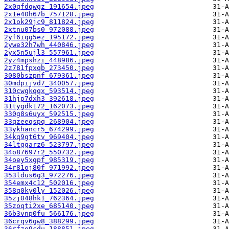
2x0qfdqwgz_191654.jpeg
2x1e40h67b_757128.jpeg
2x1ok29jc9_811824.jpeg
2xtnu07bs0_972088.jpeg
2yf6iqg5ez_195172.jpeg
2ywe32h7wh_440846.jpeg
2yx5n5ujl3_557961.jpeg
2yz4mpshzi_448986.jpeg
2z781fpxqb_273450.jpeg
3080bszpnf_679361.jpeg
30mdpijvd7_340057.jpeg
310cwgkqqx_593514.jpeg
31hjp7dxh3_392618.jpeg
31tygdk172_162073.jpeg
330g8s6uyx_592515.jpeg
33qzeeqspq_268904.jpeg
33ykhancr5_674299.jpeg
34kq9gt6tv_969404.jpeg
34ltggarz6_523797.jpeg
34o87697r2_550732.jpeg
34oey5xgpf_985319.jpeg
34r81oj80f_971992.jpeg
353ldus6g3_972276.jpeg
354emx4c12_502016.jpeg
358q0ky0ly_152026.jpeg
35zj048hk1_762364.jpeg
35zoqti2xe_685140.jpeg
36b3vnp0fu_566176.jpeg
36crqv6gw8_388299.jpeg
36rfzo9cdu_188851.jpeg