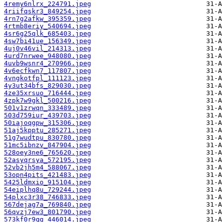
4remy6nlrx_224791.jpeg
4riifqskr3_849254.jpeg
4rn7g2afkw_395359.jpeg
4rtmb8eriy_540694.jpeg
4sr6g25qlk_685403.jpeg
4sw7bi41ue_156349.jpeg
4uj0v46vil_214313.jpeg
4urd7nrwee_948080.jpeg
4uvb9wsnr4_270966.jpeg
4v6ecfkwn7_117807.jpeg
4vngkotfpl_111123.jpeg
4y3ut34bfs_829030.jpeg
4ze35xrsuo_716444.jpeg
4zpk7w9gkl_500216.jpeg
501v1zrwqn_333489.jpeg
503d759iur_439703.jpeg
50iajoqgpw_315306.jpeg
51aj5kpptu_285271.jpeg
51g7wudtpu_830780.jpeg
51mc5ibnzv_847904.jpeg
528oey3ne6_765620.jpeg
52asyqrsya_572195.jpeg
52vb2jh5m4_588067.jpeg
53opn4pits_421483.jpeg
5425ldmxio_915104.jpeg
54eiplhq8u_729244.jpeg
54plxc3r38_746833.jpeg
567dejag7a_769840.jpeg
56qvzj7ew3_801790.jpeg
573kf0r9qg_446014.jpeg