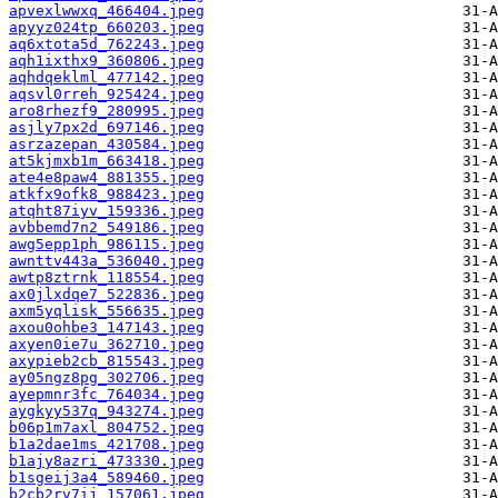
apvexlwwxq_466404.jpeg
apyyz024tp_660203.jpeg
aq6xtota5d_762243.jpeg
aqh1ixthx9_360806.jpeg
aqhdqeklml_477142.jpeg
aqsvl0rreh_925424.jpeg
aro8rhezf9_280995.jpeg
asjly7px2d_697146.jpeg
asrzazepan_430584.jpeg
at5kjmxb1m_663418.jpeg
ate4e8paw4_881355.jpeg
atkfx9ofk8_988423.jpeg
atqht87iyv_159336.jpeg
avbbemd7n2_549186.jpeg
awg5epp1ph_986115.jpeg
awnttv443a_536040.jpeg
awtp8ztrnk_118554.jpeg
ax0jlxdqe7_522836.jpeg
axm5yqlisk_556635.jpeg
axou0ohbe3_147143.jpeg
axyen0ie7u_362710.jpeg
axypieb2cb_815543.jpeg
ay05ngz8pg_302706.jpeg
ayepmnr3fc_764034.jpeg
aygkyy537q_943274.jpeg
b06p1m7axl_804752.jpeg
b1a2dae1ms_421708.jpeg
b1ajy8azri_473330.jpeg
b1sgeij3a4_589460.jpeg
b2cb2rv7ij_157061.jpeg