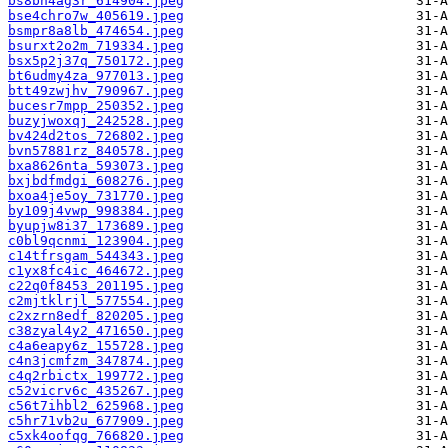
bs8bn4ag3r_614904.jpeg
bse4chro7w_405619.jpeg
bsmpr8a8lb_474654.jpeg
bsurxt2o2m_719334.jpeg
bsx5p2j37q_750172.jpeg
bt6udmy4za_977013.jpeg
btt49zwjhv_790967.jpeg
bucesr7mpp_250352.jpeg
buzyjwoxqj_242528.jpeg
bv424d2tos_726802.jpeg
bvn57881rz_840578.jpeg
bxa8626nta_593073.jpeg
bxjbdfmdgi_608276.jpeg
bxoa4je5oy_731770.jpeg
by109j4vwp_998384.jpeg
byupjw8i37_173689.jpeg
c0bl9qcnmi_123904.jpeg
c14tfrsgam_544343.jpeg
c1yx8fc4ic_464672.jpeg
c22q0f8453_201195.jpeg
c2mjtklrjl_577554.jpeg
c2xzrn8edf_820205.jpeg
c38zyal4y2_471650.jpeg
c4a6eapy6z_155728.jpeg
c4n3jcmfzm_347874.jpeg
c4q2rbictx_199772.jpeg
c52vicrv6c_435267.jpeg
c56t7ihbl2_625968.jpeg
c5hr71vb2u_677909.jpeg
c5xk4oofqg_766820.jpeg