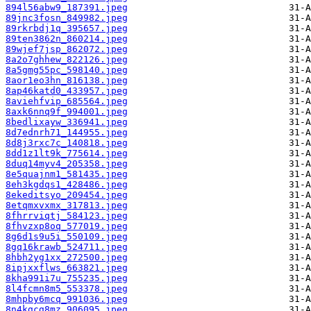
894l56abw9_187391.jpeg
89jnc3fosn_849982.jpeg
89rkrbdj1q_395657.jpeg
89ten3862n_860214.jpeg
89wjef7jsp_862072.jpeg
8a2o7ghhew_822126.jpeg
8a5gmg55pc_598140.jpeg
8aor1eo3hn_816138.jpeg
8ap46katd0_433957.jpeg
8aviehfvip_685564.jpeg
8axk6nnq9f_994001.jpeg
8bedlixayw_336941.jpeg
8d7ednrh71_144955.jpeg
8d8j3rxc7c_140818.jpeg
8dd1z1lt9k_775614.jpeg
8duq14myv4_205358.jpeg
8e5quajnm1_581435.jpeg
8eh3kgdqs1_428486.jpeg
8ekeditsyo_209454.jpeg
8etqmxvxmx_317813.jpeg
8fhrrviqtj_584123.jpeg
8fhvzxp8oq_577019.jpeg
8g6d1s9u5i_550109.jpeg
8gq16krawb_524711.jpeg
8hbh2yg1xx_272500.jpeg
8ipjxxflws_663821.jpeg
8kha991i7u_755235.jpeg
8l4fcmn8m5_553378.jpeg
8mhpby6mcq_991036.jpeg
8n4kgcg8mz_906095.jpeg