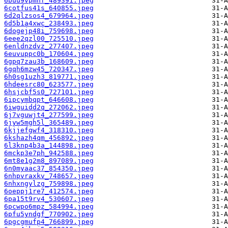
6buu9vpmnf_489391.jpeg
6cotfus41s_640855.jpeg
6d2qlzsos4_679964.jpeg
6d5b1a4xwc_238493.jpeg
6dogejp48i_759698.jpeg
6eee2qzl00_725510.jpeg
6enldnzdvz_277407.jpeg
6euvuppc0b_170604.jpeg
6gpq7zau3b_168609.jpeg
6gqh6mzw45_720347.jpeg
6h0sg1uzh3_819771.jpeg
6hdeesrc80_623577.jpeg
6hsjcbf5s0_727101.jpeg
6ipcymbqpt_646608.jpeg
6iwguidd2q_272062.jpeg
6j7vguwjt4_277599.jpeg
6jyw5mgh5l_365489.jpeg
6kjjefgwf4_318310.jpeg
6kshazh4qm_456892.jpeg
6l3knp4b3a_144898.jpeg
6mckp3e7ph_942588.jpeg
6mt8e1g2m8_897089.jpeg
6n0myaac37_854350.jpeg
6nhpvraxkv_748657.jpeg
6nhxngylzg_759898.jpeg
6oeppj1re7_412574.jpeg
6pa15t9rv4_530607.jpeg
6pcwpo6mpz_584994.jpeg
6pfu5yndgf_770902.jpeg
6pgcgmufp4_766899.jpeg