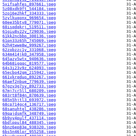
5xifsahfes_897661.jpeg
5z08xdk9ft_544184.jpeg
5zo16e2hkf_334333.jpeg
5zylkuqonx_969654.jpeg
60ee35bty8_779071.jpeg
60isqdqkrj_519511.jpeg
61giu8v22y_729036.jpeg
61kk2ncbbp_300136.jpeg
61pn33z65h_745069.jpeg
62h4twwe8w_999267.jpeg
62zobzzc1y_331068.jpeg
634m414jk0_347958.jpeg
645azy5wtx_940636.jpeg
64b68igqqc_819577.jpeg
64s3i23v9z_624093.jpeg
65ecbo42gm_215942.jpeg
661vkrqduo_892267.jpeg
66aef2nbue_779639.jpeg
67gzv3g7sy_892733.jpeg
67mj7cr5ll_680209.jpeg
683rt8f84n_870639.jpeg
685n5hjtl3_693972.jpeg
68cp714gc4_136717.jpeg
68sanuhtgl_438286.jpeg
69qajdsmfk_348749.jpeg
6b9vy4pulf_437114.jpeg
6bdlppul84_488345.jpeg
6bnz6ep83e_938320.jpeg
6bs5n46lor_955258.jpeg