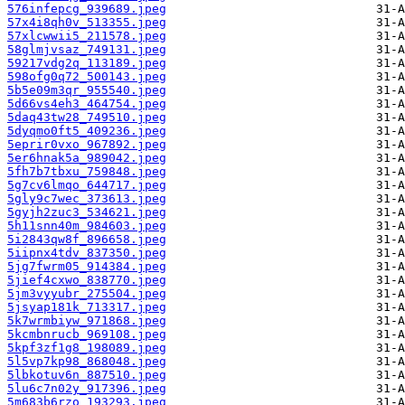
576infepcg_939689.jpeg
57x4i8qh0v_513355.jpeg
57xlcwwii5_211578.jpeg
58glmjvsaz_749131.jpeg
59217vdg2q_113189.jpeg
598ofg0q72_500143.jpeg
5b5e09m3qr_955540.jpeg
5d66vs4eh3_464754.jpeg
5daq43tw28_749510.jpeg
5dyqmo0ft5_409236.jpeg
5eprir0vxo_967892.jpeg
5er6hnak5a_989042.jpeg
5fh7b7tbxu_759848.jpeg
5g7cv6lmqo_644717.jpeg
5gly9c7wec_373613.jpeg
5gyjh2zuc3_534621.jpeg
5h11snn40m_984603.jpeg
5i2843qw8f_896658.jpeg
5iipnx4tdv_837350.jpeg
5jg7fwrm05_914384.jpeg
5jief4cxwo_838770.jpeg
5jm3vyyubr_275504.jpeg
5jsyap181k_713317.jpeg
5k7wrmbiyw_971868.jpeg
5kcmbnrucb_969108.jpeg
5kpf3zf1g8_198089.jpeg
5l5vp7kp98_868048.jpeg
5lbkotuv6n_887510.jpeg
5lu6c7n02y_917396.jpeg
5m683b6rzo_193293.jpeg