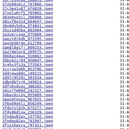
372p9ds6c2_767866.jpeg
37c3eq1u87_474828.jpeg
37vplu0rf5_765865.jpeg
383o9xq3il_266060.jpeg
38ivf8g314_664647.jpeg
38n8dy5pha_974841.jpeg
39ivzd4hba_882004.jpeg
3a3smrcgge_975009.jpeg
3aeitdr6dk_871595.jpeg
3ag2m38r4e_612709.jpeg
3amdl8qifj_809233.jpeg
3azl4mlpc0_269575.jpeg
3b68a14ewo_916662.jpeg
3bbs62ir04_950047.jpeg
3cghx3fz2a_273563.jpeg
3csjzw3gbh_853706.jpeg
3d4rewu0do_149215.jpeg
3d97c9529i_301034.jpeg
3dbn0b7yj6_349924.jpeg
3dfv0sdvqv_386202.jpeg
3dys77m09d_242327.jpeg
3ebwz0zs2g_955089.jpeg
3ewsmtpxou_967825.jpeg
3f6q49gkli_850249.jpeg
3fdo7xld1h_675277.jpeg
3fdy86dlxw_236329.jpeg
3fndqu82av_157702.jpeg
3fndqu82av_742997.jpeg
3fys1havcy_797321.jpeg