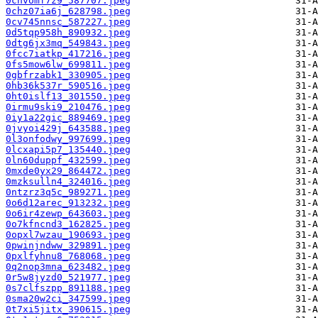
0chvomf7z9_587707.jpeg
0chz07ia6j_628798.jpeg
0cv745nnsc_587227.jpeg
0d5tqp958h_890932.jpeg
0dtg6jx3mq_549843.jpeg
0fcc7iatkp_417216.jpeg
0fs5mow6lw_699811.jpeg
0gbfrzabk1_330905.jpeg
0hb36k537r_590516.jpeg
0ht0islf13_301550.jpeg
0irmu9ski9_210476.jpeg
0iy1a22gic_889469.jpeg
0jvyoi429j_643588.jpeg
0l3onfodwy_997699.jpeg
0lcxapi5p7_135440.jpeg
0ln60duppf_432599.jpeg
0mxde0yx29_864472.jpeg
0mzksulln4_324016.jpeg
0ntzrz3q5c_989271.jpeg
0o6d12arec_913232.jpeg
0o6ir4zewp_643603.jpeg
0o7kfncnd3_162825.jpeg
0opxl7wzau_190693.jpeg
0pwinjndww_329891.jpeg
0pxlfyhnu8_768068.jpeg
0q2nop3mna_623482.jpeg
0r5w8jyzd0_521977.jpeg
0s7clfszpp_891188.jpeg
0sma20w2ci_347599.jpeg
0t7xi5jitx_390615.jpeg