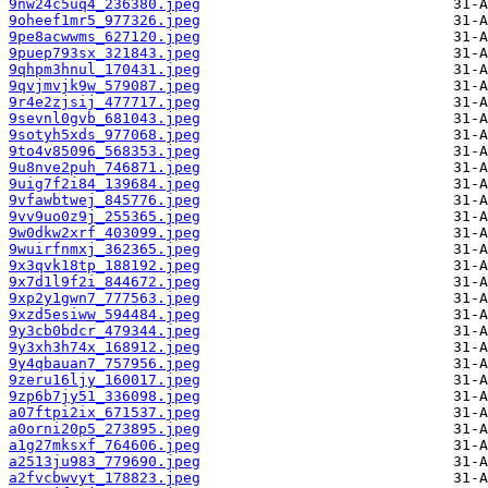
9nw24c5uq4_236380.jpeg
9oheef1mr5_977326.jpeg
9pe8acwwms_627120.jpeg
9puep793sx_321843.jpeg
9qhpm3hnul_170431.jpeg
9qvjmvjk9w_579087.jpeg
9r4e2zjsij_477717.jpeg
9sevnl0gvb_681043.jpeg
9sotyh5xds_977068.jpeg
9to4v85096_568353.jpeg
9u8nve2puh_746871.jpeg
9uig7f2i84_139684.jpeg
9vfawbtwej_845776.jpeg
9vv9uo0z9j_255365.jpeg
9w0dkw2xrf_403099.jpeg
9wuirfnmxj_362365.jpeg
9x3qvk18tp_188192.jpeg
9x7d1l9f2i_844672.jpeg
9xp2y1gwn7_777563.jpeg
9xzd5esiww_594484.jpeg
9y3cb0bdcr_479344.jpeg
9y3xh3h74x_168912.jpeg
9y4qbauan7_757956.jpeg
9zeru16ljy_160017.jpeg
9zp6b7jy51_336098.jpeg
a07ftpi2ix_671537.jpeg
a0orni20p5_273895.jpeg
a1g27mksxf_764606.jpeg
a2513ju983_779690.jpeg
a2fvcbwvyt_178823.jpeg