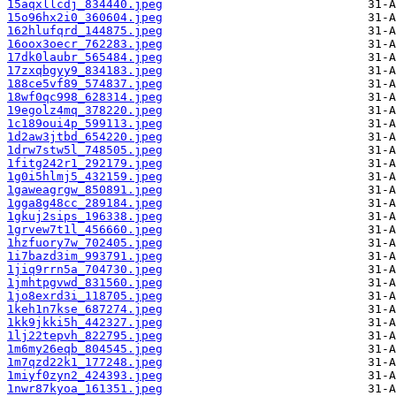
15aqxllcdj_834440.jpeg
15o96hx2i0_360604.jpeg
162hlufqrd_144875.jpeg
16oox3oecr_762283.jpeg
17dk0laubr_565484.jpeg
17zxqbgyy9_834183.jpeg
188ce5vf89_574837.jpeg
18wf0qc998_628314.jpeg
19egolz4mq_378220.jpeg
1c189oui4p_599113.jpeg
1d2aw3jtbd_654220.jpeg
1drw7stw5l_748505.jpeg
1fitg242r1_292179.jpeg
1g0i5hlmj5_432159.jpeg
1gaweagrgw_850891.jpeg
1gga8g48cc_289184.jpeg
1gkuj2sips_196338.jpeg
1grvew7t1l_456660.jpeg
1hzfuory7w_702405.jpeg
1i7bazd3im_993791.jpeg
1jiq9rrn5a_704730.jpeg
1jmhtpgvwd_831560.jpeg
1jo8exrd3i_118705.jpeg
1keh1n7kse_687274.jpeg
1kk9jkki5h_442327.jpeg
1lj22tepvh_822795.jpeg
1m6my26eqb_804545.jpeg
1m7qzd22k1_177248.jpeg
1miyf0zyn2_424393.jpeg
1nwr87kyoa_161351.jpeg