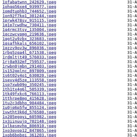
1ofabatwnn_242629.jpeg
1ohqq56xe4_939977.jpeg
1omdtuphb3_744652.jpeg
1on92f7kq1_301244.jpeg
1prwk478sv_915115.jpeg
1q1p7cwdhw_730411.jpeg
1q4rmc3tsy_135004.jpeg
1qczwcypmg_219636.jpeg
1qgt2u9zbx_323683.jpeg
1qsafhkals_656102.jpeg
1qzzv9ov3w_896036.jpeg
1rbg5zqa4l_671538.jpeg
1rdmltjt49_576033.jpeg
1rj0a932mf_759537.jpeg
1rwbn0jmbn_291403.jpeg
1s152gplnc_897809.jpeg
1s6t02y4o1_630820.jpeg
1sevv4d5ze_113558.jpeg
1sp7xwb09o_350245.jpeg
1th1tx4g6l_505339.jpeg
1tk49fxkc6_766113.jpeg
1tthrpe8mg_415628.jpeg
1tu2c3dbho_904484.jpeg
1u0jq6p5fw_855124.jpeg
1vwtht3k6d_576580.jpeg
1x205egqyi_605982.jpeg
1x3iinuujp_702148.jpeg
1xlkesmvhp_806910.jpeg
1xo3qvop12_847865.jpeg
1xob6bpbqi_361203.jpeg