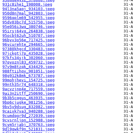
931c8ihe1_198008.jpeg
94l3na5aqj_934103.jpeg
950d8n7mal_942803.jpeg
9596qplm69_542955.jpeg
95dv03bc7d_515750.jpeg
95e056i3wq_380746.jpeg
95irsj64vq_264838.jpeg
95ocbt62uh_510707.jpeg
96byv3o56e_717425.jpeg
96ycurehte_294665.jpeg
97380khgcd_330483.jpeg
97jckgtj7p_435028.jpeg
97kfs34sjk_302060.jpeg
97qyoznl83_459732.jpeg
97v9m8tzqk_434429.jpeg
988ftiihqv_901051.jpeg
98g912k8mk_673787.jpeg
99mohjhevi_154725.jpeg
99nth35r74_648318.jpeg
9acvzjnp4e_717559.jpeg
9ai3n2itff_250690.jpeg
9b3b5cqgus_463935.jpeg
9bp6cjugke_981256.jpeg
9bv5y9dsug_832082.jpeg
9caivk7va3_940288.jpeg
9cumdqgr9d_272039.jpeg
9cvsrnljpn_152988.jpeg
9cym5rjabj_370763.jpeg
9dl9qwkf9n_521831.jpeg