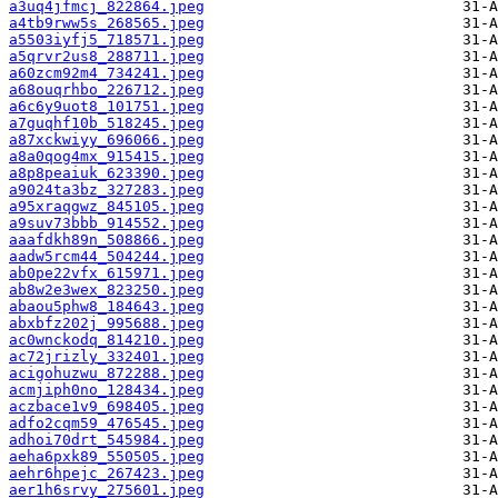
a3uq4jfmcj_822864.jpeg
a4tb9rww5s_268565.jpeg
a5503iyfj5_718571.jpeg
a5qrvr2us8_288711.jpeg
a60zcm92m4_734241.jpeg
a68ouqrhbo_226712.jpeg
a6c6y9uot8_101751.jpeg
a7guqhf10b_518245.jpeg
a87xckwiyy_696066.jpeg
a8a0qog4mx_915415.jpeg
a8p8peaiuk_623390.jpeg
a9024ta3bz_327283.jpeg
a95xraqgwz_845105.jpeg
a9suv73bbb_914552.jpeg
aaafdkh89n_508866.jpeg
aadw5rcm44_504244.jpeg
ab0pe22vfx_615971.jpeg
ab8w2e3wex_823250.jpeg
abaou5phw8_184643.jpeg
abxbfz202j_995688.jpeg
ac0wnckodq_814210.jpeg
ac72jrizly_332401.jpeg
acigohuzwu_872288.jpeg
acmjiph0no_128434.jpeg
aczbace1v9_698405.jpeg
adfo2cqm59_476545.jpeg
adhoi70drt_545984.jpeg
aeha6pxk89_550505.jpeg
aehr6hpejc_267423.jpeg
aer1h6srvy_275601.jpeg