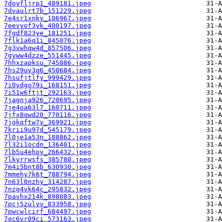
7doyfljrp1_489181.jpeg
7dvaulrt7b_151229.jpeg
7e4sr1xnky_106967.jpeg
7eevyof3yk_400197.jpeg
7fgdf823ye_181251.jpeg
7flk1a6q1i_845076.jpeg
7g3vwhqw4d_857506.jpeg
7gyww4dzze_551445.jpeg
7hhxzapksu_745886.jpeg
7hs29uv3q6_450684.jpeg
7hsufjtlfy_999429.jpeg
7i0vdgo79i_168151.jpeg
7i51w6ftjt_292163.jpeg
7jagnja926_720695.jpeg
7je4oa63l7_160711.jpeg
7jfx8qwd20_770116.jpeg
7jgkqftw7v_369921.jpeg
7krii9u97d_545179.jpeg
7l0je1a53n_188862.jpeg
7l32i1ocdn_136401.jpeg
7lb5u4ehoy_266432.jpeg
7lkyrrwsfs_385780.jpeg
7m4i5bnt8b_630930.jpeg
7mmehy7k6t_788794.jpeg
7n63l0nzhy_314287.jpeg
7nzg4vk64c_295832.jpeg
7pavhx214k_898083.jpeg
7pcj5zulyv_833958.jpeg
7pwcwlcirf_684497.jpeg
7qc6vr09ci_573163.jpeg