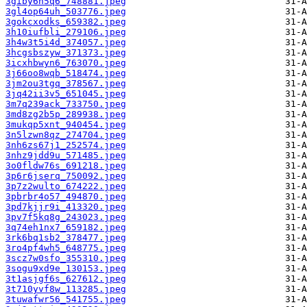
3giby6n5q6_748881.jpeg
3gl4op64uh_503776.jpeg
3gokcxodks_659382.jpeg
3h10iufbli_279106.jpeg
3h4w3t5i4d_374057.jpeg
3hcgsbszyw_371373.jpeg
3icxhbwyn6_763070.jpeg
3j66oo8wqb_518474.jpeg
3jm2ou3tgq_378567.jpeg
3jq42ii3v5_651045.jpeg
3m7q239ack_733750.jpeg
3md8zg2b5p_289938.jpeg
3mukqp5xnt_940454.jpeg
3n5lzwn8qz_274704.jpeg
3nh6zs67j1_252574.jpeg
3nhz9jdd9u_571485.jpeg
3o0fldw76s_691218.jpeg
3p6r6jserq_750092.jpeg
3p7z2wulto_674222.jpeg
3pbrbr4o57_494870.jpeg
3pd7kjjr9i_413320.jpeg
3pv7f5kq8g_243023.jpeg
3q74eh1nx7_659182.jpeg
3rk6bq1sb2_378477.jpeg
3ro4pf4wh5_648775.jpeg
3scz7w0sfo_355310.jpeg
3sogu9xd9e_130153.jpeg
3t1asjgf6s_627612.jpeg
3t710yvf8w_113285.jpeg
3tuwafwr56_541755.jpeg