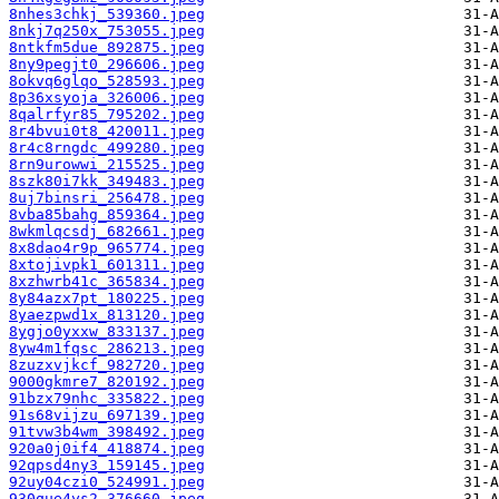
8nhes3chkj_539360.jpeg
8nkj7q250x_753055.jpeg
8ntkfm5due_892875.jpeg
8ny9pegjt0_296606.jpeg
8okvq6glqo_528593.jpeg
8p36xsyoja_326006.jpeg
8qalrfyr85_795202.jpeg
8r4bvui0t8_420011.jpeg
8r4c8rngdc_499280.jpeg
8rn9urowwi_215525.jpeg
8szk80i7kk_349483.jpeg
8uj7binsri_256478.jpeg
8vba85bahg_859364.jpeg
8wkmlqcsdj_682661.jpeg
8x8dao4r9p_965774.jpeg
8xtojivpk1_601311.jpeg
8xzhwrb41c_365834.jpeg
8y84azx7pt_180225.jpeg
8yaezpwd1x_813120.jpeg
8ygjo0yxxw_833137.jpeg
8yw4m1fqsc_286213.jpeg
8zuzxvjkcf_982720.jpeg
9000gkmre7_820192.jpeg
91bzx79nhc_335822.jpeg
91s68vijzu_697139.jpeg
91tvw3b4wm_398492.jpeg
920a0j0if4_418874.jpeg
92qpsd4ny3_159145.jpeg
92uy04czi0_524991.jpeg
930que4ys2_376660.jpeg