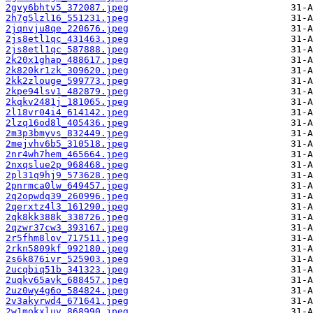
2gvy6bhtv5_372087.jpeg
2h7g5lzl16_551231.jpeg
2jqnvju8qe_220676.jpeg
2js8etl1qc_431463.jpeg
2js8etl1qc_587888.jpeg
2k20x1ghap_488617.jpeg
2k820kr1zk_309620.jpeg
2kk2zlouge_599773.jpeg
2kpe94lsv1_482879.jpeg
2kqkv2481j_181065.jpeg
2l18vr04i4_614142.jpeg
2lzq16od8l_405436.jpeg
2m3p3bmyvs_832449.jpeg
2mejvhv6b5_310518.jpeg
2nr4wh7hem_465664.jpeg
2nxqslue2p_968468.jpeg
2pl31q9hj9_573628.jpeg
2pnrmca0lw_649457.jpeg
2q2opwdq39_260996.jpeg
2qerxtz4l3_161290.jpeg
2qk8kk388k_338726.jpeg
2qzwr37cw3_393167.jpeg
2r5fhm8lov_717511.jpeg
2rkn5809kf_992180.jpeg
2s6k876ivr_525903.jpeg
2ucqbiq51b_341323.jpeg
2uqkv65avk_688457.jpeg
2uz0wy4g6o_584824.jpeg
2v3akyrwd4_671641.jpeg
2w1mokxluv_868990.jpeg