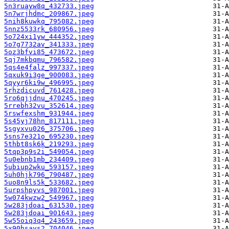
5n3ruayw8q_432733.jpeg
5n7wrjhdmc_209867.jpeg
5nih8kuwkq_795082.jpeg
5nnz5533rk_680956.jpeg
5o724xi1yw_444352.jpeg
5o7g7732av_341333.jpeg
5oz3bfvi85_473672.jpeg
5qj7mkbqmu_796582.jpeg
5qs4e4falz_997337.jpeg
5qxuk9i3ge_900083.jpeg
5qyyr6ki9w_496995.jpeg
5rhzdicuvd_761428.jpeg
5ro6qjjdnu_470245.jpeg
5rrebh32vu_352614.jpeg
5rswfexshm_931944.jpeg
5s45yj78hn_817111.jpeg
5sgyxvu026_375706.jpeg
5sns7e321o_695230.jpeg
5thbt8sk6k_219293.jpeg
5tqp3p9s2i_549054.jpeg
5u0ebnb1mb_234409.jpeg
5ubiup2wku_593157.jpeg
5uh0hjk796_790487.jpeg
5uo8n9ls5k_533682.jpeg
5urpshpyvs_987001.jpeg
5w074kwzw2_549967.jpeg
5w283jdoai_631530.jpeg
5w283jdoai_901643.jpeg
5w55oiq3q4_243659.jpeg
5x90hsays2_704046.jpeg