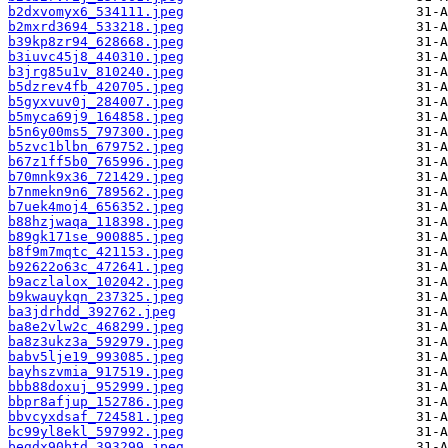
b2dxvomyx6_534111.jpeg
b2mxrd3694_533218.jpeg
b39kp8zr94_628668.jpeg
b3iuvc45j8_440310.jpeg
b3jrg85u1v_810240.jpeg
b5dzrev4fb_420705.jpeg
b5gyxvuv0j_284007.jpeg
b5myca69j9_164858.jpeg
b5n6y00ms5_797300.jpeg
b5zvc1blbn_679752.jpeg
b67z1ff5b0_765996.jpeg
b70mnk9x36_721429.jpeg
b7nmekn9n6_789562.jpeg
b7uek4moj4_656352.jpeg
b88hzjwaqa_118398.jpeg
b89gk171se_900885.jpeg
b8f9m7mqtc_421153.jpeg
b92622o63c_472641.jpeg
b9aczlalox_102042.jpeg
b9kwauykqn_237325.jpeg
ba3jdrhdd_392762.jpeg
ba8e2vlw2c_468299.jpeg
ba8z3ukz3a_592979.jpeg
babv5lje19_993085.jpeg
bayhszvmia_917519.jpeg
bbb88doxuj_952999.jpeg
bbpr8afjup_152786.jpeg
bbvcyxdsaf_724581.jpeg
bc99yl8ekl_597992.jpeg
begdx90btd_393299.jpeg