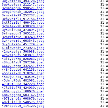
3uj2ottriu_493728.jpeg
3upkpefeaj_212147.jpeg
3v8momog0w_998521.jpeg
3vegbnwrah_182057.jpeg
3vnzw29w79_252737.jpeg
3xhyxe1hl1_912756.jpeg
3xtl7zi0bf_496452.jpeg
3y0s4e7v9b_638328.jpeg
3y50afe0pa_373894.jpeg
3yfnamddn5_305122.jpeg
3ynrrj1s9e_183249.jpeg
3z44swzjdt_603545.jpeg
3zy6o1720n_451729.jpeg
41pl6wrpdt_273923.jpeg
42naxsefyj_598988.jpeg
42oyazp8f5_583871.jpeg
43fiy7qkkp_826063.jpeg
43hqpf4sb9_297269.jpeg
444y20sppp_332451.jpeg
44845qqybd_641153.jpeg
455jzalxob_318267.jpeg
4580jw27sx_103595.jpeg
45dmhp76gb_482081.jpeg
473z6t830o_342228.jpeg
47ld31df75_424039.jpeg
480kgoyy5i_108076.jpeg
48p26gghpq_503162.jpeg
4973dint0a_998676.jpeg
497l5lsllh_540575.jpeg
49c48pa0l6_114129.jpeg