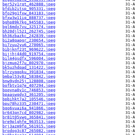
ber52y1rqt_462888.jpeg
bfdib2itsp_905331.jpeg
bfo29g1fxw_843183.jpeg
bfxw3w11iq_888737.jpeg
bghp89k7kg_945583.jpeg
bgl6mdx7vu_325174.jpeg
bh20djl521_262745.jpeg
bh36zbazkc_242839.jpeg
bi2a8qapgr_230654.jpeg
bi7zuu2yu6_270065.jpeg
bibjknf23t_969622.jpeg
bijjhj44d0_919754.jpeg
bilm4gsdfx_596004.jpeg
bjzmup2f7u_802970.jpeg
bk5uzhdqad_131422.jpeg
blrzvqqoku_391834.jpeg
bmbal53v8z_583842.jpeg
bnw9vdn25j_128808.jpeg
bofbtv1q7e_407294.jpeg
boqyna0v1c_746853.jpeg
bpaaswqdy3_361205.jpeg
bpbihkt7a2_105546.jpeg
bpu78hz335_230471.jpeg
bqo6vuai6a_941866.jpeg
br643qn7cd_802982.jpeg
br81t05vwg_365841.jpeg
bre9plghfe_963513.jpeg
brj3azm9fq_561915.jpeg
brodog3c87_265082.jpeg