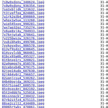
7s0w9xdonu_348624.jpeg
7s0w9xdonu_936354.jpeg
7sq3xbljdk_123632.jpeg
7t3jvqffeq_824885.jpeg
7u1rk2q3b4_890869.jpeg
7whpx1w5ue_113260.jpeg
7wip545xog_998281.jpeg
7wx7ap32qz_735274.jpeg
7x6ue8xj4u_704933.jpeg
7x7knjwtak_378641.jpeg
7y225bwszw_326176.jpeg
7yukibha9s_499708.jpeg
7yykoyx0vc_986570.jpeg
813yf9sdz2_638645.jpeg
814yzylcbb_960461.jpeg
81bcx93a6b_495327.jpeg
81tbnxg1rs_320821.jpeg
82a9qmgq7g_858578.jpeg
82cebnxb4b_979175.jpeg
82jgg14udo_607630.jpeg
82jk64v0r2_796657.jpeg
82uqnjcsu4_530262.jpeg
84b40ogjda_369231.jpeg
85575ioad7_608570.jpeg
85s9sgs4nj_842192.jpeg
85t2n6bb7p_525018.jpeg
86ssnnpckj_230432.jpeg
87rb2itfz4_675115.jpeg
88se2czlt2_434489.jpeg
8906hrtwks_470861.jpeg