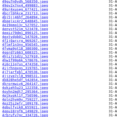
49gu7n0ydh_568350.jpeg
49qv2x7nx4_499883.jpeg
49ur4xuseg_677421.jpeg
4bcrlbhkce_231713.jpeg
4bj5jj46hf_264894.jpeg
4bqejxc4r2_648845.jpeg
4e19pmq13c_527052.jpeg
4enyst521m_523478.jpeg
4eqiz79dm1_890125.jpeg
4extydgb01_547026.jpeg
4f1j0arcrg_969267.jpeg
4flmf1n3ny_956545.jpeg
4fyma9gt18_380300.jpeg
4gqrd7z663_608325.jpeg
4hli7z1d2z_527910.jpeg
4hw1f99p6k_578676.jpeg
4i6c11g7us_474358.jpeg
4ijrhnqxgs_319765.jpeg
4j7jarfebl_470536.jpeg
4jjzye7cl0_998531.jpeg
4k828hp5df_542854.jpeg
4krormwiv6_264147.jpeg
4okieh5u23_122358.jpeg
4ovhn2mdt7_295364.jpeg
4plkvokl1f_750596.jpeg
4pln2hym9v_759227.jpeg
4pz25i2efr_109178.jpeg
4qbulfyik0_655921.jpeg
4qpu18rgf6_149829.jpeg
4rbrufv7gc_334726.jpeg