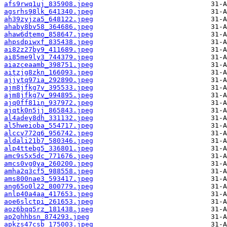
afs9rwq1uj_835908.jpeg
agsrhs98lk_641340.jpeg
ah39zyjza5_648122.jpeg
ahaby8bv58_364686.jpeg
ahaw6dtemo_858647.jpeg
ahpsdpiwxf_835438.jpeg
ai82z27by9_411689.jpeg
ai85me9ly3_744379.jpeg
aiazceaamb_398751.jpeg
aitzjg8zkn_166093.jpeg
ajjytq97ia_292890.jpeg
ajm8jfkg7v_395533.jpeg
ajm8jfkg7v_994895.jpeg
ajq0ff81in_937972.jpeg
ajqtk0n5jj_865843.jpeg
al4adey8dh_331132.jpeg
al5hweioba_554717.jpeg
alccv772q6_956742.jpeg
aldali21b7_580346.jpeg
alp4ttebg5_336801.jpeg
amc9s5x5dc_771676.jpeg
amcs0vg0ya_260200.jpeg
amha2q3cf5_988558.jpeg
ams800nae3_593417.jpeg
ang65o0l22_800779.jpeg
anlp40a4aa_417653.jpeg
aoe6slctpi_261653.jpeg
aoz6bqq5rz_181438.jpeg
ap2ghhbsn_874293.jpeg
apkzs47csb_175003.jpeg