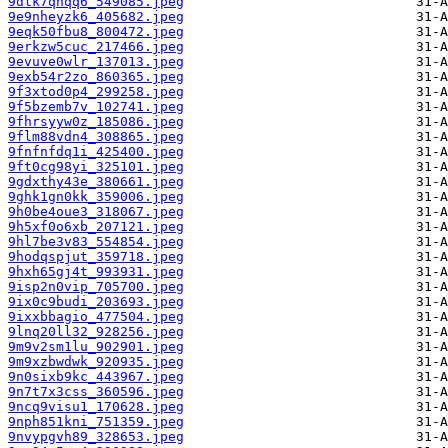
9dlk7qhqq6_549085.jpeg
9e9nheyzk6_405682.jpeg
9eqk50fbu8_800472.jpeg
9erkzw5cuc_217466.jpeg
9evuve0wlr_137013.jpeg
9exb54r2zo_860365.jpeg
9f3xtod0p4_299258.jpeg
9f5bzemb7v_102741.jpeg
9fhrsyyw0z_185086.jpeg
9flm88vdn4_308865.jpeg
9fnfnfdq1i_425400.jpeg
9ft0cg98yi_325101.jpeg
9gdxthy43e_380661.jpeg
9ghk1gn0kk_359006.jpeg
9h0be4oue3_318067.jpeg
9h5xf0o6xb_207121.jpeg
9hl7be3v83_554854.jpeg
9hodqspjut_359718.jpeg
9hxh65gj4t_993931.jpeg
9isp2n0vip_705700.jpeg
9ix0c9budi_203693.jpeg
9ixxbbagio_477504.jpeg
9lnq20ll32_928256.jpeg
9m9v2sm1lu_902901.jpeg
9m9xzbwdwk_920935.jpeg
9n0sixb9kc_443967.jpeg
9n7t7x3css_360596.jpeg
9ncq9visu1_170628.jpeg
9nph851kni_751359.jpeg
9nvypgvh89_328653.jpeg