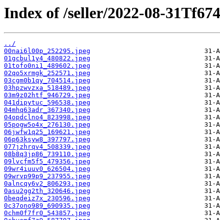
Index of /seller/2022-08-31Tf674
../
00nai6l00p_252295.jpeg
01gcbul1y4_480822.jpeg
01tofo0ni1_489602.jpeg
02qo5xrmgk_252571.jpeg
03cgm0b1qy_704514.jpeg
03hpzwvzxa_518489.jpeg
03m9z02htf_946729.jpeg
041dipytuc_596538.jpeg
04mhq63adr_367340.jpeg
04opdclno4_823998.jpeg
05pogw5o4x_276130.jpeg
06jwfw1q25_169621.jpeg
06p63ksyw8_397797.jpeg
077jzhrqv4_508339.jpeg
08b8q3jp86_739110.jpeg
09lvcfm5f5_479356.jpeg
09wr4iuuv0_626504.jpeg
09wrvp99p9_237955.jpeg
0alncqy6v2_806293.jpeg
0asu2gg2th_320646.jpeg
0beqdeiz7x_230596.jpeg
0c37ono989_690935.jpeg
0chm0f7fr0_543857.jpeg