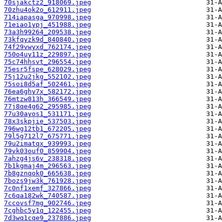
70sjakctz2_918069.jpeg
70zhu4ok2o_612911.jpeg
714iapasga_970998.jpeg
71eiao1ypj_451988.jpeg
73a3h99264_209538.jpeg
73kfqyzk9d_840840.jpeg
74f29vwyxd_762174.jpeg
750o4uy11z_229897.jpeg
75c74hhsvt_296554.jpeg
75esr5fspe_628029.jpeg
75j12u2jkg_552102.jpeg
75soi8d5af_502461.jpeg
76ea6ghy7x_582172.jpeg
76mtzw813h_366549.jpeg
77j8qe4g62_295985.jpeg
77u30ayos1_531171.jpeg
78x3skpjie_537503.jpeg
796wg12tb1_672205.jpeg
79l5g712l7_675771.jpeg
79u2imatqx_939993.jpeg
79vk03ouf0_859904.jpeg
7ahzg4js6v_238318.jpeg
7b1kgmaj4m_296563.jpeg
7b8gznqok0_665638.jpeg
7bozs9jw3k_761928.jpeg
7c0nf1xemf_327866.jpeg
7c6qa182wk_740587.jpeg
7ccovsf7mg_902746.jpeg
7cghbc5y1q_122455.jpeg
7d3wq1cqe9_237886.jpeg