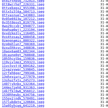
0tg1rtnos6_752915.jpeg
0tt8wrrhqf_226331.jpeg
0ttvekqgx2_955398.jpeg
0ttx5i5l6a_584713.jpeg
0ttyasnuel_543883.jpeg
0v05p6923w_107212.jpeg
0v35t0pso5_819779.jpeg
0wo29ccxbj_694877.jpeg
0xwhua6wjj_223194.jpeg
0xydzkp3ly_116405.jpeg
0yx4tosau3_688458.jpeg
0zengnamis_880322.jpeg
0zg0phlun7_708369.jpeg
0zxu5hksyc_348836.jpeg
10aqx6am03_682344.jpeg
10caunp0gt_768848.jpeg
10h5hcvtbq_159836.jpeg
119vivlmp3_359323.jpeg
11vc5vstj0_604162.jpeg
11yazyywqr_539845.jpeg
12rfeh6gqr_799346.jpeg
13ghxyiurs_277979.jpeg
13shuzfxts_245273.jpeg
1407jyknbx_532364.jpeg
144ms7zeh0_931363.jpeg
14k7fkl0w6_956012.jpeg
1530hheubc_634756.jpeg
155ov2jndk_570491.jpeg
157lubdptg_120684.jpeg
15a95vhcwq_641219.jpeg