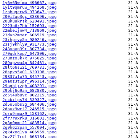
1y6v65wfmo_496667.jpeg
1yit9qmruw_494268.jpeg
1znbugccw6_973647.jpeg
200i2gp3gc_333696.jpeg
20uku8krsk_620491.jpeg
2223o6r7hb_152693.jpeg
22mbe1jnw4_713869.jpeg
23dvn2mmer_606519.jpeg
23ihpmve5m_980246.jpeg
23sj9khly9_931773.jpeg
248vovp99r_807734.jpeg
270gdrkep7_647306.jpeg
27unzo3k7x_975025.jpeg
289xpzwa4p_842461.jpeg
28lt66sw2i_769731.jpeg
28spvs5y01_639108.jpeg
29837a1o75_845743.jpeg
29a0z3twpr_996314.jpeg
29aghtjzqh_408291.jpeg
29bkj6q9am_682830.jpeg
2c5j49b8vc_802215.jpeg
2ccbitps74_539327.jpeg
2d5u5obs3g_684406.jpeg
2dauz9wcl7_246515.jpeg
2erq9mmqx9_158162.jpeg
2fr7r9xrk8_316001.jpeg
2g3p0pmi21_483514.jpeg
2g9h6z2pam_557004.jpeg
2gk4xeg1va_406959.jpeg
2gv27l7rgt_668184.jpeg