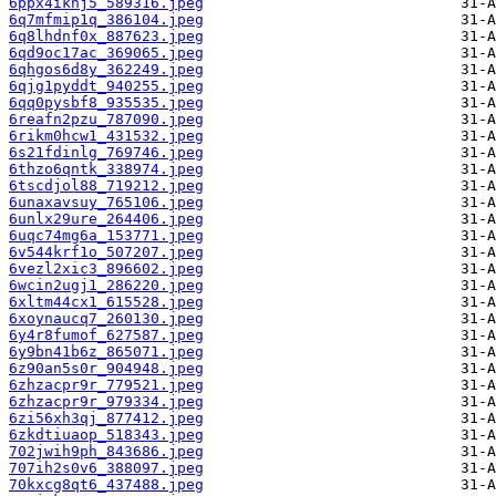
6ppx4iknj5_589316.jpeg
6q7mfmip1q_386104.jpeg
6q8lhdnf0x_887623.jpeg
6qd9oc17ac_369065.jpeg
6qhgos6d8y_362249.jpeg
6qjg1pyddt_940255.jpeg
6qq0pysbf8_935535.jpeg
6reafn2pzu_787090.jpeg
6rikm0hcw1_431532.jpeg
6s21fdinlg_769746.jpeg
6thzo6qntk_338974.jpeg
6tscdjol88_719212.jpeg
6unaxavsuy_765106.jpeg
6unlx29ure_264406.jpeg
6uqc74mg6a_153771.jpeg
6v544krf1o_507207.jpeg
6vezl2xic3_896602.jpeg
6wcin2ugj1_286220.jpeg
6xltm44cx1_615528.jpeg
6xoynaucq7_260130.jpeg
6y4r8fumof_627587.jpeg
6y9bn41b6z_865071.jpeg
6z90an5s0r_904948.jpeg
6zhzacpr9r_779521.jpeg
6zhzacpr9r_979334.jpeg
6zi56xh3qj_877412.jpeg
6zkdtiuaop_518343.jpeg
702jwih9ph_843686.jpeg
707ih2s0v6_388097.jpeg
70kxcg8qt6_437488.jpeg