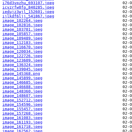
i76d3vpzhu_693107.jpeg
icvzrfw0fo_840285.jpeg
iedujz3wjl_152601.jpeg
ijlkdf6ljj_541867.jpeg
image_102264.jpeg
image_102816.jpeg
image_103701.jpeg
image_105857.jpeg
image_109489.jpeg
image_112183.jpeg
image_116670.jpeg
image_120034.jpeg
image_122726.jpeg
image_123609.jpeg
image_136324.jpeg
image_139045.jpeg
image_145368.png
image_145899.jpeg
image_146685.jpeg
image_146688.jpeg
image_148360.jpeg
image_148607.jpeg
image_152712.jpeg
image_154596.jpeg
image_155457.jpeg
image_157268.jpeg
image_161083.jpeg
image_161193.jpeg
image_161718.jpeg
image_162562.jpeg