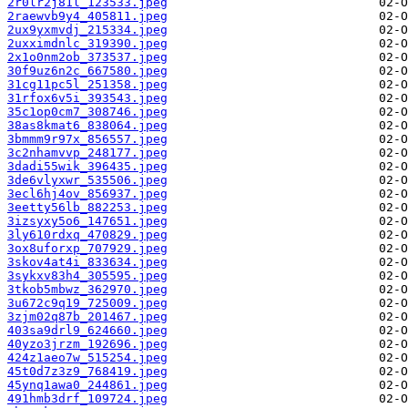
2r0lr2j81l_123533.jpeg
2raewvb9y4_405811.jpeg
2ux9yxmvdj_215334.jpeg
2uxximdnlc_319390.jpeg
2x1o0nm2ob_373537.jpeg
30f9uz6n2c_667580.jpeg
31cg11pc5l_251358.jpeg
31rfox6v5i_393543.jpeg
35c1op0cm7_308746.jpeg
38as8kmat6_838064.jpeg
3bmmm9r97x_856557.jpeg
3c2nhamvvp_248177.jpeg
3dadi55wik_396435.jpeg
3de6vlyxwr_535506.jpeg
3ecl6hj4ov_856937.jpeg
3eetty56lb_882253.jpeg
3izsyxy5o6_147651.jpeg
3ly610rdxq_470829.jpeg
3ox8uforxp_707929.jpeg
3skov4at4i_833634.jpeg
3sykxv83h4_305595.jpeg
3tkob5mbwz_362970.jpeg
3u672c9q19_725009.jpeg
3zjm02q87b_201467.jpeg
403sa9drl9_624660.jpeg
40yzo3jrzm_192696.jpeg
424z1aeo7w_515254.jpeg
45t0d7z3z9_768419.jpeg
45ynq1awa0_244861.jpeg
491hmb3drf_109724.jpeg