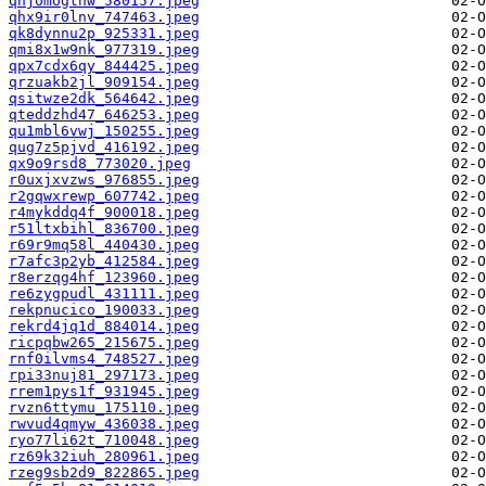
qhjomogtnw_580157.jpeg
qhx9ir0lnv_747463.jpeg
qk8dynnu2p_925331.jpeg
qmi8x1w9nk_977319.jpeg
qpx7cdx6qy_844425.jpeg
qrzuakb2jl_909154.jpeg
qsitwze2dk_564642.jpeg
qteddzhd47_646253.jpeg
qu1mbl6vwj_150255.jpeg
qug7z5pjvd_416192.jpeg
qx9o9rsd8_773020.jpeg
r0uxjxvzws_976855.jpeg
r2gqwxrewp_607742.jpeg
r4mykddq4f_900018.jpeg
r51ltxbihl_836700.jpeg
r69r9mq58l_440430.jpeg
r7afc3p2yb_412584.jpeg
r8erzqg4hf_123960.jpeg
re6zygpudl_431111.jpeg
rekpnucico_190033.jpeg
rekrd4jq1d_884014.jpeg
ricpqbw265_215675.jpeg
rnf0ilvms4_748527.jpeg
rpi33nuj81_297173.jpeg
rrem1pys1f_931945.jpeg
rvzn6ttymu_175110.jpeg
rwvud4qmyw_436038.jpeg
ryo77li62t_710048.jpeg
rz69k32iuh_280961.jpeg
rzeg9sb2d9_822865.jpeg