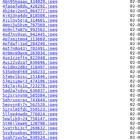
4bn95kqaau_434029.jpeg
4faqafw8du_420292.jpeg
4h24ej2on5_964777.jpeg
4j433nq4dg_818508.jpeg
4jilnv5gja_314601.jpeg
4mgi5u5kym_767569.jpeg
4n9nl7q87o_992562.jpeg
4od7ns9swc_942445.jpeg
4p7xpitmq4_113669.jpeg
4pfdafj1pd_284240.jpeg
4qt7n8g43j_702491.jpeg
4r0mvq9wxm_263034.jpeg
4sp1zzeftg_822048.jpeg
4ui22vdzq7_836696.jpeg
4v1dmx2d8z_318497.jpeg
535p0n8t69_160233.jpeg
57amvlbzsc_151846.jpeg
57misimwj3_474196.jpeg
59z7aj4s1o_723278.jpeg
5ad2a7sdyu_636037.jpeg
5c2srsnynm_585584.jpeg
5ehrsoorex_743644.jpeg
5eoysn8j7s_562520.jpeg
5irxlm5fdc_559123.jpeg
5llge4gwdp_776024.jpeg
5pwlik9j24_758147.jpeg
5t46jlmaek_128798.jpeg
5vqtrbi3cf_269632.jpeg
5vy9vupkqs_998957.jpeg
5xqh7suv5x_930524.jpeg