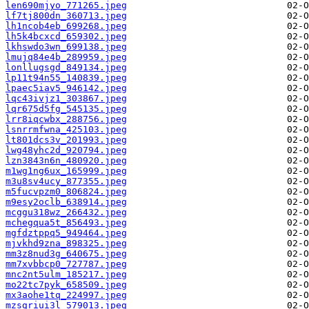
len690mjyo_771265.jpeg
lf7tj800dn_360713.jpeg
lh1ncob4eb_699268.jpeg
lh5k4bcxcd_659302.jpeg
lkhswdo3wn_699138.jpeg
lmujq84e4b_289959.jpeg
lonllugsgd_849134.jpeg
lp11t94n55_140839.jpeg
lpaec5iav5_946142.jpeg
lqc43ivjz1_303867.jpeg
lqr675d5fg_545135.jpeg
lrr8iqcwbx_288756.jpeg
lsnrrmfwna_425103.jpeg
lt801dcs3v_201993.jpeg
lwg48yhc2d_920794.jpeg
lzn3843n6n_480920.jpeg
m1wg1ng6ux_165999.jpeg
m3u8sv4ucy_877355.jpeg
m5fucvpzm0_806824.jpeg
m9esy2oclb_638914.jpeg
mcggu318wz_266432.jpeg
mchegqua5t_856493.jpeg
mgfdztppq5_949464.jpeg
mjvkhd9zna_898325.jpeg
mm3z8nud3g_640675.jpeg
mm7xvbbcp0_727787.jpeg
mnc2nt5ulm_185217.jpeg
mo22tc7pyk_658509.jpeg
mx3aohe1tq_224997.jpeg
mzsgriui3l_579013.jpeg