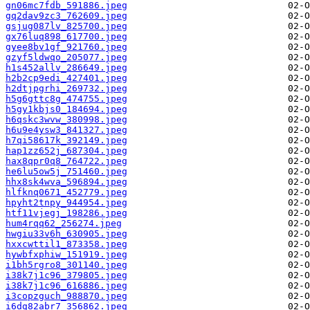
gn06mc7fdb_591886.jpeg
gq2dav9zc3_762609.jpeg
gsjug087lv_825700.jpeg
gx76luq898_617700.jpeg
gyee8bv1gf_921760.jpeg
gzyf5ldwqo_205077.jpeg
h1s452allv_286649.jpeg
h2b2cp9edi_427401.jpeg
h2dtjpgrhi_269732.jpeg
h5g6gttc8g_474755.jpeg
h5gy1kbjs0_184694.jpeg
h6qskc3wvw_380998.jpeg
h6u9e4ysw3_841327.jpeg
h7qi58617k_392149.jpeg
hap1zz652j_687304.jpeg
hax8qpr0q8_764722.jpeg
he6lu5ow5j_751460.jpeg
hhx8sk4wva_596894.jpeg
hlfknq0671_452779.jpeg
hpyht2tnpy_944954.jpeg
htf11vjegj_198286.jpeg
hum4rqq62_256274.jpeg
hwgiu33v6h_630905.jpeg
hxxcwttil1_873358.jpeg
hywbfxphiw_151919.jpeg
i1bh5rgro8_301140.jpeg
i38k7j1c96_379805.jpeg
i38k7j1c96_616886.jpeg
i3copzguch_988870.jpeg
i6dg82abr7_356862.jpeg