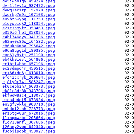
dv5jwon1qy_459274.jpeg
dvr1l2vv1a_987472.jpeg
dvwq1acizp_157970.jpeg
dwerkp7m9i_107103.jpeg
e0vbz6wypg_111753.jpeg
e1dywoiqk2_118354.jpeg
e2ic3nmvfz_358463.jpeg
e359i6fhe1_353024.jpeg
e4bl746eyy_941396.jpeg
e62mv0s86w_164532.jpeg
e86ukq6mha_795642.jpeg
e96m8ugg1d_180335.jpeg
eap61y8xtj_251190.jpeg
eb4kh91evl_564806.jpeg
ec1btfwbhm_657196.jpeg
ec2vdmpq4m_450515.jpeg
eci66idn6j_618010.jpeg
efq4zcxryb_200604.jpeg
ej8ly9r74f_585247.jpeg
ek0cebbzh7_668373.jpeg
ek81c8dr8k_943706.jpeg
ekfwow8ac4_118077.jpeg
emoa4u4of5_673934.jpeg
en3gfyyklg_908710.jpeg
enbdol2tnh_726773.jpeg
erz5tgv8ur_672016.jpeg
f1inqmwzbc_205664.jpeg
f1ov13anfl_307686.jpeg
f26any2vwp_642340.jpeg
f3objipdpb_458927.jpeg