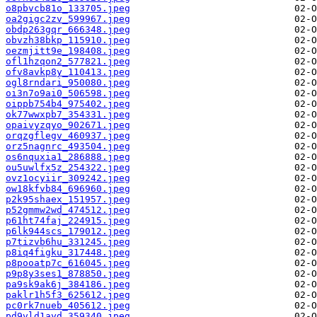
o8pbvcb81o_133705.jpeg
oa2gigc2zv_599967.jpeg
obdp263gqr_666348.jpeg
obvzh38bkp_115910.jpeg
oezmjitt9e_198408.jpeg
ofl1hzqon2_577821.jpeg
ofv8avkp8y_110413.jpeg
ogl8rndari_950080.jpeg
oi3n7o9ai0_506598.jpeg
oippb754b4_975402.jpeg
ok77wwxpb7_354331.jpeg
opaivyzqyo_902671.jpeg
orqzgflegv_460937.jpeg
orz5nagnrc_493504.jpeg
os6nquxia1_286888.jpeg
ou5uwlfx5z_254322.jpeg
ovz1ocyiir_309242.jpeg
ow18kfvb84_696960.jpeg
p2k95shaex_151957.jpeg
p52gmmw2wd_474512.jpeg
p61ht74faj_224915.jpeg
p6lk944scs_179012.jpeg
p7tizvb6hu_331245.jpeg
p8iq4figku_317448.jpeg
p8pooatp7c_616045.jpeg
p9p8y3ses1_878850.jpeg
pa9sk9ak6j_384186.jpeg
paklr1h5f3_625612.jpeg
pc0rk7nueb_405612.jpeg
pd9vld1ayd_359340.jpeg