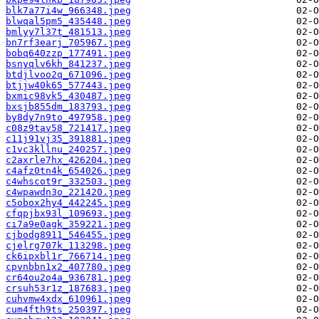
blk7a77i4w_966348.jpeg
blwqal5pm5_435448.jpeg
bmlyy7l37t_481513.jpeg
bn7rf3earj_705967.jpeg
bobq640zzp_177491.jpeg
bsnyqlv6kh_841237.jpeg
btdjlvoo2q_671096.jpeg
btjjw40k65_577443.jpeg
bxmic98vk5_430487.jpeg
bxsjb855dm_183793.jpeg
by8dy7n9to_497958.jpeg
c08z9tav58_721417.jpeg
c11j91vj35_391881.jpeg
c1vc3kllnu_240257.jpeg
c2axrle7hx_426204.jpeg
c4afz0tn4k_654026.jpeg
c4whscot9r_332503.jpeg
c4wpawdn3o_221420.jpeg
c5obox2hy4_442245.jpeg
cfqpjbx93l_109693.jpeg
ci7a9e0agk_359221.jpeg
cjbodg8911_546455.jpeg
cjelrg707k_113298.jpeg
ck6ipxbl1r_766714.jpeg
cpvnbbn1x2_407780.jpeg
cr64ou2o4a_936781.jpeg
crsuh53r1z_187683.jpeg
cuhvmw4xdx_610961.jpeg
cum4fth9ts_250397.jpeg