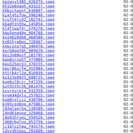
kezwxyt385_626374.jpeg
kh32w6nagh_433227.jpeg
khbsctwont_636007.jpeg
kialg5ifow_596240.jpeg
kjuft4jc42_182741.jpeg
kkadtzn5hw_145854.jpeg
kl4ltwaf4j_579278.jpeg
kmu5pnq49g_904768.jpeg
kn24628db0_468588.jpeg
kn81hje6wz_728407.jpeg
knwcsxo7q5_346478.jpeg
korb8get6h_989429.jpeg
kpi3n89osf_181795.jpeg
kpp8xrzw5f_573989.jpeg
kpu525ez33_370155.jpeg
kquj8kurfm_355984.jpeg
kt5jb4rl2q_810939.jpeg
ku123x8925_698725.jpeg
kugbsl0rzr_547259.jpeg
kut91t5c56_681479.jpeg
kvvrnvrqjq_932359.jpeg
kvym34dxlu_257025.jpeg
kxm8roliiv_430796.jpeg
kz05cg36np_475861.jpeg
l02mlanr5q_130589.jpeg
l4nd61myoq_329468.jpeg
l8q91hryqi_550526.jpeg
l968rbglng_953759.jpeg
lc1blsztew_743174.jpeg
ldyy3ktpos_701609.jpeg