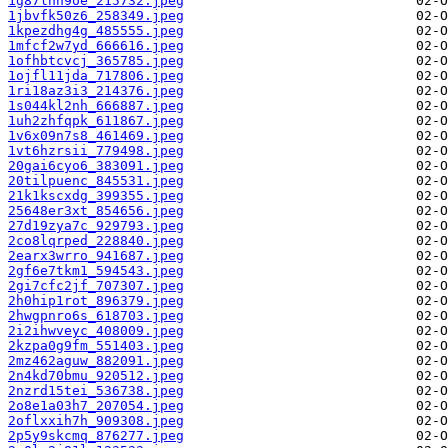
1g87lhn9oe_215732.jpeg
1jbvfk50z6_258349.jpeg
1kpezdhg4g_485555.jpeg
1mfcf2w7yd_666616.jpeg
1ofhbtcvcj_365785.jpeg
1ojfl11jda_717806.jpeg
1ri18az3i3_214376.jpeg
1s044kl2nh_666887.jpeg
1uh2zhfqpk_611867.jpeg
1v6x09n7s8_461469.jpeg
1vt6hzrsii_779498.jpeg
20gai6cyo6_383091.jpeg
20tilpuenc_845531.jpeg
21k1kscxdg_399355.jpeg
25648er3xt_854656.jpeg
27d19zya7c_929793.jpeg
2co8lqrped_228840.jpeg
2earx3wrro_941687.jpeg
2gf6e7tkm1_594543.jpeg
2gi7cfc2jf_707307.jpeg
2h0hip1rot_896379.jpeg
2hwgpnro6s_618703.jpeg
2i2ihwveyc_408009.jpeg
2kzpa0g9fm_551403.jpeg
2mz462aguw_882091.jpeg
2n4kd70bmu_920512.jpeg
2nzrd15tei_536738.jpeg
2o8e1a03h7_207054.jpeg
2oflxxih7h_909308.jpeg
2p5y9skcmq_876277.jpeg