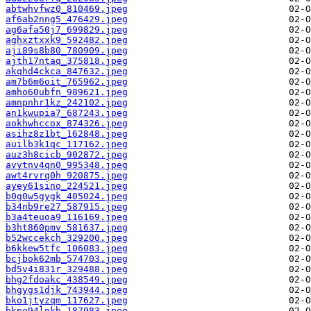
abtwhvfwz0_810469.jpeg
af6ab2nng5_476429.jpeg
ag6afa50j7_699829.jpeg
aghxztxxk9_592482.jpeg
aji89s8b80_780909.jpeg
ajth17ntaq_375818.jpeg
akqhd4ckca_847632.jpeg
am7b6m6oit_765962.jpeg
amho60ubfn_989621.jpeg
amnpnhr1kz_242102.jpeg
an1kwupia7_687243.jpeg
aokhwhccox_874326.jpeg
asihz8z1bt_162848.jpeg
auilb3k1qc_117162.jpeg
auz3h8cicb_902872.jpeg
avytnv4qn0_995348.jpeg
awt4rvrq0h_920875.jpeg
ayey61sino_224521.jpeg
b0g0w5gygk_405024.jpeg
b34nb9re27_587915.jpeg
b3a4teuoa9_116169.jpeg
b3ht860pmv_581637.jpeg
b52wccekch_329200.jpeg
b6kkew5tfc_106083.jpeg
bcjbok62mb_574703.jpeg
bd5v4i831r_329488.jpeg
bhg2fdoakc_438549.jpeg
bhgygs1djk_743944.jpeg
bko1jtyzqm_117627.jpeg
bkpe94lnkb_187983.jpeg