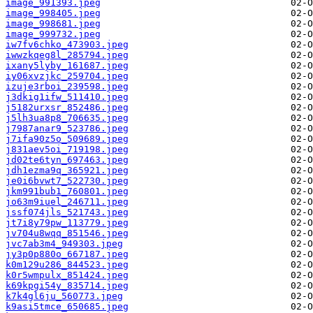
image_991393.jpeg
image_998405.jpeg
image_998681.jpeg
image_999732.jpeg
iw7fv6chko_473903.jpeg
iwwzkqeg8l_285794.jpeg
ixany5lyby_161687.jpeg
iy06xvzjkc_259704.jpeg
izuje3rboi_239598.jpeg
j3dkig1ifw_511410.jpeg
j5182urxsr_852486.jpeg
j5lh3ua8p8_706635.jpeg
j7987anar9_523786.jpeg
j7ifa90z5o_509689.jpeg
j831aev5oi_719198.jpeg
jd02te6tyn_697463.jpeg
jdh1ezma9q_365921.jpeg
je0i6bvwt7_522730.jpeg
jkm991bub1_760801.jpeg
jo63m9iuel_246711.jpeg
jssf074jls_521743.jpeg
jt7i8y79pw_113779.jpeg
jv704u8wqq_851546.jpeg
jvc7ab3m4_949303.jpeg
jy3p0p880o_667187.jpeg
k0m129u286_844523.jpeg
k0r5wmpulx_851424.jpeg
k69kpgi54y_835714.jpeg
k7k4gl6ju_560773.jpeg
k9asi5tmce_650685.jpeg