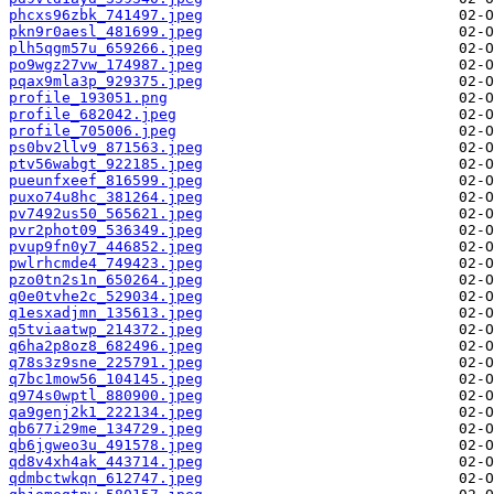
phcxs96zbk_741497.jpeg
pkn9r0aesl_481699.jpeg
plh5qgm57u_659266.jpeg
po9wgz27vw_174987.jpeg
pqax9mla3p_929375.jpeg
profile_193051.png
profile_682042.jpeg
profile_705006.jpeg
ps0bv2llv9_871563.jpeg
ptv56wabgt_922185.jpeg
pueunfxeef_816599.jpeg
puxo74u8hc_381264.jpeg
pv7492us50_565621.jpeg
pvr2phot09_536349.jpeg
pvup9fn0y7_446852.jpeg
pwlrhcmde4_749423.jpeg
pzo0tn2s1n_650264.jpeg
q0e0tvhe2c_529034.jpeg
q1esxadjmn_135613.jpeg
q5tviaatwp_214372.jpeg
q6ha2p8oz8_682496.jpeg
q78s3z9sne_225791.jpeg
q7bc1mow56_104145.jpeg
q974s0wptl_880900.jpeg
qa9genj2k1_222134.jpeg
qb677i29me_134729.jpeg
qb6jgweo3u_491578.jpeg
qd8v4xh4ak_443714.jpeg
qdmbctwkqn_612747.jpeg