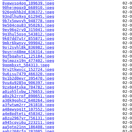
8yewvso4og_109639.jpeg
90hejmgqx0_668910.jpeg
926ggkhb2d_836372.jpeg
93ndlhu9xg_612945.jpeg
9b7x5pwyyh_948778.jpeg
9e504cqu83_950263.jpeg
9ev96g2ry0_315041.jpeg
9g3hul5osg_543812.jpeg
9k07dd7utr_855871.jpeg
9mkr6kwnvy_999042.jpeg
9oj2syhl8k_836982.jpeg
9pvnjn48me_616314.jpeg
9qfbqahvti_125184.jpeg
9qlmpzx19n_477402.jpeg
9qpmbxxt_504313.jpeg
9rv2tkwvcc_152724.jpeg
9u6isu7479_466320.jpeg
9x1b2d0evr_395470.jpeg
9yu4u9285g_906397.jpeg
9zx6p4txke_704782.jpeg
a0ioh5lvbw_176653.jpeg
a0x2k2rrpf_890651.jpeg
a30k9gohc2_640264.jpeg
a3fwtwm2rr_261818.jpeg
a48ewyog1t_107552.jpeg
a4e8pdteti_458342.jpeg
a8zu2967yr_756131.jpeg
a945cqyi6u_223211.jpeg
aa5gtp21nn_186408.jpeg
aabz268rfq_282085.jpeg