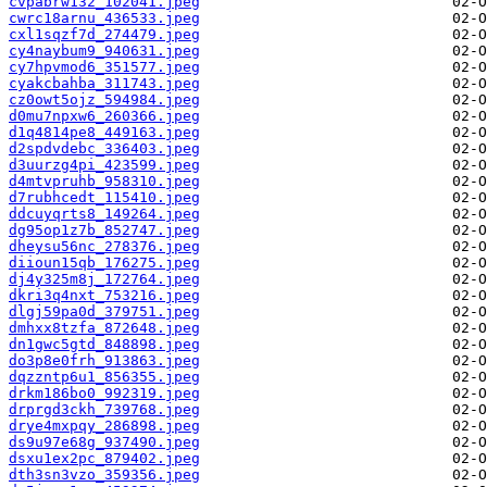
cvpabrw132_102041.jpeg
cwrc18arnu_436533.jpeg
cxl1sqzf7d_274479.jpeg
cy4naybum9_940631.jpeg
cy7hpvmod6_351577.jpeg
cyakcbahba_311743.jpeg
cz0owt5ojz_594984.jpeg
d0mu7npxw6_260366.jpeg
d1q4814pe8_449163.jpeg
d2spdvdebc_336403.jpeg
d3uurzg4pi_423599.jpeg
d4mtvpruhb_958310.jpeg
d7rubhcedt_115410.jpeg
ddcuyqrts8_149264.jpeg
dg95op1z7b_852747.jpeg
dheysu56nc_278376.jpeg
diioun15qb_176275.jpeg
dj4y325m8j_172764.jpeg
dkri3q4nxt_753216.jpeg
dlgj59pa0d_379751.jpeg
dmhxx8tzfa_872648.jpeg
dn1gwc5gtd_848898.jpeg
do3p8e0frh_913863.jpeg
dqzzntp6u1_856355.jpeg
drkm186bo0_992319.jpeg
drprgd3ckh_739768.jpeg
drye4mxpqy_286898.jpeg
ds9u97e68g_937490.jpeg
dsxu1ex2pc_879402.jpeg
dth3sn3vzo_359356.jpeg