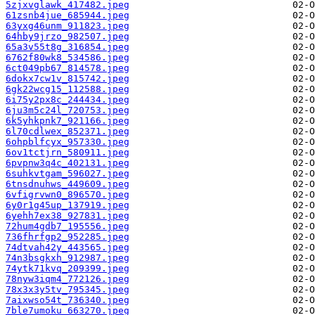
5zjxvglawk_417482.jpeg
61zsnb4jue_685944.jpeg
63yxg46unm_911823.jpeg
64hby9jrzo_982507.jpeg
65a3v55t8g_316854.jpeg
6762f80wk8_534586.jpeg
6ct049pb67_814578.jpeg
6dokx7cw1v_815742.jpeg
6gk22wcg15_112588.jpeg
6i75y2px8c_244434.jpeg
6ju3m5c24l_720753.jpeg
6k5yhkpnk7_921166.jpeg
6l70cdlwex_852371.jpeg
6ohpblfcyx_957330.jpeg
6ov1tctjrn_580911.jpeg
6pvpnw3q4c_402131.jpeg
6suhkvtgam_596027.jpeg
6tnsdnuhws_449609.jpeg
6vfigrvwn0_896570.jpeg
6y0r1g45up_137919.jpeg
6yehh7ex38_927831.jpeg
72hum4gdb7_195556.jpeg
736fhrfgp2_952285.jpeg
74dtvah42y_443565.jpeg
74n3bsgkxh_912987.jpeg
74ytk71kvq_209399.jpeg
78nyw3iqm4_772126.jpeg
78x3x3y5tv_795345.jpeg
7aixwso54t_736340.jpeg
7ble7umoku_663270.jpeg