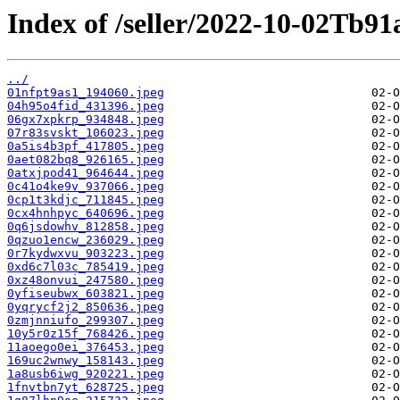
Index of /seller/2022-10-02Tb91
../
01nfpt9as1_194060.jpeg
04h95o4fid_431396.jpeg
06gx7xpkrp_934848.jpeg
07r83svskt_106023.jpeg
0a5is4b3pf_417805.jpeg
0aet082bq8_926165.jpeg
0atxjpod41_964644.jpeg
0c41o4ke9v_937066.jpeg
0cp1t3kdjc_711845.jpeg
0cx4hnhpyc_640696.jpeg
0q6jsdowhv_812858.jpeg
0qzuo1encw_236029.jpeg
0r7kydwxvu_903223.jpeg
0xd6c7l03c_785419.jpeg
0xz48onvui_247580.jpeg
0yfiseubwx_603821.jpeg
0yqrycf2j2_850636.jpeg
0zmjnniufo_299307.jpeg
10y5r0z15f_768426.jpeg
11aoego0ei_376453.jpeg
169uc2wnwy_158143.jpeg
1a8usb6iwg_920221.jpeg
1fnvtbn7yt_628725.jpeg