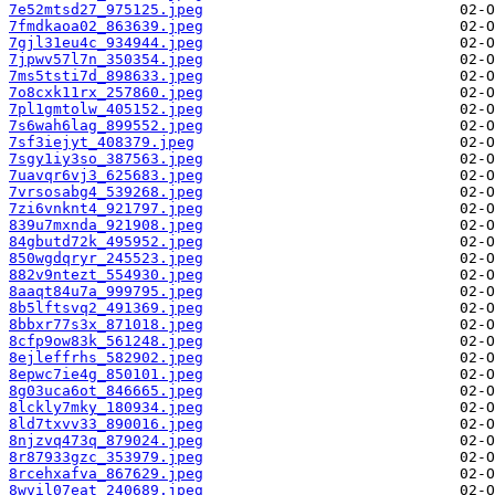
7e52mtsd27_975125.jpeg
7fmdkaoa02_863639.jpeg
7gjl31eu4c_934944.jpeg
7jpwv57l7n_350354.jpeg
7ms5tsti7d_898633.jpeg
7o8cxk11rx_257860.jpeg
7pl1gmtolw_405152.jpeg
7s6wah6lag_899552.jpeg
7sf3iejyt_408379.jpeg
7sgy1iy3so_387563.jpeg
7uavqr6vj3_625683.jpeg
7vrsosabg4_539268.jpeg
7zi6vnknt4_921797.jpeg
839u7mxnda_921908.jpeg
84gbutd72k_495952.jpeg
850wgdqryr_245523.jpeg
882v9ntezt_554930.jpeg
8aaqt84u7a_999795.jpeg
8b5lftsvq2_491369.jpeg
8bbxr77s3x_871018.jpeg
8cfp9ow83k_561248.jpeg
8ejleffrhs_582902.jpeg
8epwc7ie4g_850101.jpeg
8g03uca6ot_846665.jpeg
8lckly7mky_180934.jpeg
8ld7txvv33_890016.jpeg
8njzvq473q_879024.jpeg
8r87933gzc_353979.jpeg
8rcehxafva_867629.jpeg
8wvil07eat_240689.jpeg