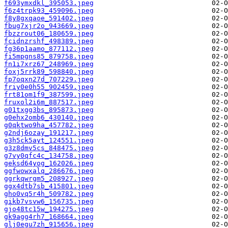
f693ymxdkl_395053.jpeg
f6z4trpk93_459096.jpeg
f8y8gxqaoe_591402.jpeg
fbug7xjr2o_943669.jpeg
fbzzrout06_180659.jpeg
fcidnzrshf_498389.jpeg
fg36p1aamo_877112.jpeg
fi5mpgns85_879758.jpeg
fn1i7xrz67_248969.jpeg
foxj5rrk89_598840.jpeg
fp7oqxn27d_707229.jpeg
friy0e0h55_902459.jpeg
frt81om1f9_387599.jpeg
fruxol2i6m_887517.jpeg
g01txgg3bs_895873.jpeg
g0ehx2omb6_430140.jpeg
g0qktwo9ha_457782.jpeg
g2ndj6ozay_191217.jpeg
g3h5ck5ayt_124551.jpeg
g3z8dmv5cs_848475.jpeg
g7vy0qfc4c_134758.jpeg
geksd64yog_162026.jpeg
ggfwowxalq_286676.jpeg
ggrkqwrgm5_208927.jpeg
ggx4dtb7sb_415801.jpeg
gho0vq5r4h_509782.jpeg
gikb7vsvw6_156735.jpeg
gjo48tc15w_194275.jpeg
gk9agg4rh7_168664.jpeg
glj0egu7zh_915656.jpeg