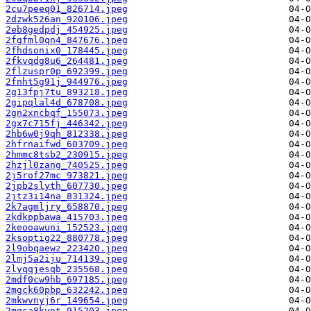
2cu7peeq01_826714.jpeg
2dzwk526an_920106.jpeg
2eb8gedpdj_454925.jpeg
2fgfml0qn4_847676.jpeg
2fhdsonix0_178445.jpeg
2fkvqdg8u6_264481.jpeg
2flzuspr0p_692399.jpeg
2fnht5g91j_944976.jpeg
2g13fpj7tu_893218.jpeg
2gipqlal4d_678708.jpeg
2gn2xncbqf_155073.jpeg
2gx7c715fj_446342.jpeg
2hb6w0j9qh_812338.jpeg
2hfrnaifwd_603709.jpeg
2hmmc8tsb2_230915.jpeg
2hzjl0zang_740525.jpeg
2j5rof27mc_973821.jpeg
2jpb2slyth_607730.jpeg
2jtz3i14na_831324.jpeg
2k7agmljry_658870.jpeg
2kdkppbawa_415703.jpeg
2keooawuni_152523.jpeg
2ksoptig22_880778.jpeg
2l9obqaewz_223420.jpeg
2lmj5a2iju_714139.jpeg
2lyqqjesqb_235568.jpeg
2mdf0cw9hb_697185.jpeg
2mgck60pbp_632242.jpeg
2mkwvnyj6r_149654.jpeg
2mqca8kynt_915203.jpeg