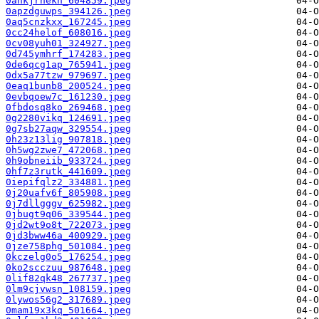
0ahkjrnekn_604859.jpeg
0apzdguwps_394126.jpeg
0aq5cnzkxx_167245.jpeg
0cc24helof_608016.jpeg
0cv08yuh01_324927.jpeg
0d745ymhrf_174283.jpeg
0de6qcg1ap_765941.jpeg
0dx5a77tzw_979697.jpeg
0eaq1bunb8_200524.jpeg
0evbqoew7c_161230.jpeg
0fbdosq8ko_269468.jpeg
0g2280vikq_124691.jpeg
0g7sb27aqw_329554.jpeg
0h23z13lig_907818.jpeg
0h5wg2zwe7_472068.jpeg
0h9obneiib_933724.jpeg
0hf7z3rutk_441609.jpeg
0iepifqlz2_334881.jpeg
0j20uafv6f_805908.jpeg
0j7dllgggv_625982.jpeg
0jbugt9q06_339544.jpeg
0jd2wt9o8t_722073.jpeg
0jd3bww46a_400929.jpeg
0jze758phg_501084.jpeg
0kczelg0o5_176254.jpeg
0ko2scczuu_987648.jpeg
0lif82qk48_267737.jpeg
0lm9cjvwsn_108159.jpeg
0lywos56g2_317689.jpeg
0mam19x3kq_501664.jpeg