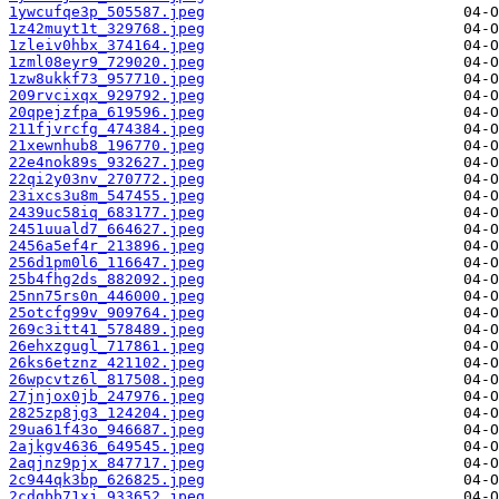
1ywcufqe3p_505587.jpeg
1z42muyt1t_329768.jpeg
1zleiv0hbx_374164.jpeg
1zml08eyr9_729020.jpeg
1zw8ukkf73_957710.jpeg
209rvcixqx_929792.jpeg
20qpejzfpa_619596.jpeg
211fjvrcfg_474384.jpeg
21xewnhub8_196770.jpeg
22e4nok89s_932627.jpeg
22qi2y03nv_270772.jpeg
23ixcs3u8m_547455.jpeg
2439uc58iq_683177.jpeg
2451uuald7_664627.jpeg
2456a5ef4r_213896.jpeg
256d1pm0l6_116647.jpeg
25b4fhg2ds_882092.jpeg
25nn75rs0n_446000.jpeg
25otcfg99v_909764.jpeg
269c3itt41_578489.jpeg
26ehxzgugl_717861.jpeg
26ks6etznz_421102.jpeg
26wpcvtz6l_817508.jpeg
27jnjox0jb_247976.jpeg
2825zp8jg3_124204.jpeg
29ua61f43o_946687.jpeg
2ajkgv4636_649545.jpeg
2aqjnz9pjx_847717.jpeg
2c944qk3bp_626825.jpeg
2cdqbb71xj_933652.jpeg