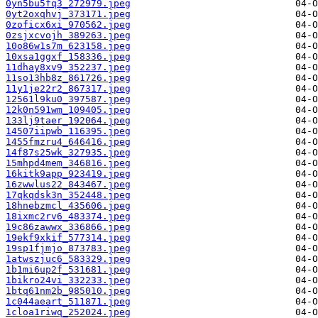
0yn5bu5fq3_272979.jpeg
0yt2oxqhvj_373171.jpeg
0zoficx6xi_970562.jpeg
0zsjxcvojh_389263.jpeg
10o86w1s7m_623158.jpeg
10xsa1ggxf_158336.jpeg
11dhay8xv9_352237.jpeg
11so13hb8z_861726.jpeg
11y1je22r2_867317.jpeg
12561l9ku0_397587.jpeg
12k0n591wm_109405.jpeg
133lj9taer_192064.jpeg
14507iipwb_116395.jpeg
1455fmzru4_646416.jpeg
14f87s25wk_327935.jpeg
15mhpd4mem_346816.jpeg
16kitk9app_923419.jpeg
16zwwlus22_843467.jpeg
17qkqdsk3n_352448.jpeg
18hnebzmcl_435606.jpeg
18ixmc2rv6_483374.jpeg
19c86zawwx_336866.jpeg
19ekf9xkif_577314.jpeg
19sp1fjmjo_873783.jpeg
1atwszjuc6_583329.jpeg
1b1mi6up2f_531681.jpeg
1bikro24vi_332233.jpeg
1btq61nm2b_985010.jpeg
1c044aeart_511871.jpeg
1cloa1riwq_252024.jpeg