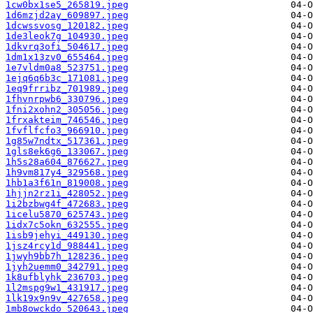
1cw0bx1se5_265819.jpeg
1d6mzjd2ay_609897.jpeg
1dcwssvosg_120182.jpeg
1de3leok7g_104930.jpeg
1dkvrq3ofi_504617.jpeg
1dm1x13zv0_655464.jpeg
1e7vldm0a8_523751.jpeg
1ejq6q6b3c_171081.jpeg
1eq9frribz_701989.jpeg
1fhvnrpwb6_330796.jpeg
1fni2xohn2_305056.jpeg
1frxakteim_746546.jpeg
1fvflfcfo3_966910.jpeg
1g85w7ndtx_517361.jpeg
1gls8ek6g6_133067.jpeg
1h5s28a604_876627.jpeg
1h9vm817y4_329568.jpeg
1hb1a3f61n_819008.jpeg
1hjjn2rz1i_428052.jpeg
1i2bzbwg4f_472683.jpeg
1icelu5870_625743.jpeg
1idx7c5okn_632555.jpeg
1isb9jehyi_449130.jpeg
1jsz4rcy1d_988441.jpeg
1jwyh9bb7h_128236.jpeg
1jyh2uemm0_342791.jpeg
1k8ufblyhk_236703.jpeg
1l2mspg9w1_431917.jpeg
1lk19x9n9v_427658.jpeg
1mb8owckdo_520643.jpeg