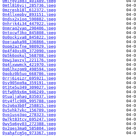
0mlfgy1bd3_401489.jpeg
0mtl816yij_285736.jpeg
0mzresb18l_612372.jpeg
0n4llxepby_893151.jpeg
0ndsx2x1oq_590882.jpeg
0nhrjk4i34_447922.jpeg
0nmraq2yap_290406.jpeg
0ntocwf3ko_845808.jpeg
0o0ockiva8_845822.jpeg
0oejaaka98_336866.jpeg
0opm2azfne_980929.jpeg
0p4f40xs0k_372090.jpeg
0p5k6ookul_568708.jpeg
0pwi3avzyl_221176.jpeg
0q4lxwwmck_421970.jpeg
0q6lhxzgm9_498594.jpeg
0qobz0b5uo_668786.jpeg
0rrj6igizr_695921.jpeg
0sy905pq9a_359191.jpeg
0t3te5u349_309027.jpeg
0tfw0h9x6m_946249.jpeg
0tualjahag_835037.jpeg
0tv4flc90k_995788.jpeg
0v2g6q3b0f_258815.jpeg
0v5vhk7vkc_156709.jpeg
0vp1usg3qo_278323.jpeg
0w7kt83tcv_695247.jpeg
0wy5q6gy03_272388.jpeg
0x2qes3ma0_585804.jpeg
0yahafcm5g_973367.jpeg