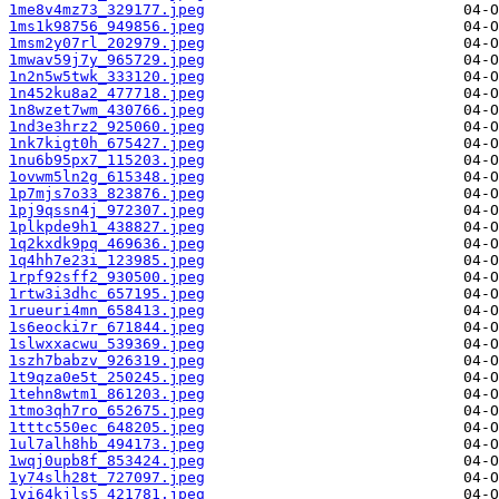
1me8v4mz73_329177.jpeg
1ms1k98756_949856.jpeg
1msm2y07rl_202979.jpeg
1mwav59j7y_965729.jpeg
1n2n5w5twk_333120.jpeg
1n452ku8a2_477718.jpeg
1n8wzet7wm_430766.jpeg
1nd3e3hrz2_925060.jpeg
1nk7kigt0h_675427.jpeg
1nu6b95px7_115203.jpeg
1ovwm5ln2g_615348.jpeg
1p7mjs7o33_823876.jpeg
1pj9qssn4j_972307.jpeg
1plkpde9h1_438827.jpeg
1q2kxdk9pq_469636.jpeg
1q4hh7e23i_123985.jpeg
1rpf92sff2_930500.jpeg
1rtw3i3dhc_657195.jpeg
1rueuri4mn_658413.jpeg
1s6eocki7r_671844.jpeg
1slwxxacwu_539369.jpeg
1szh7babzv_926319.jpeg
1t9qza0e5t_250245.jpeg
1tehn8wtm1_861203.jpeg
1tmo3qh7ro_652675.jpeg
1tttc550ec_648205.jpeg
1ul7alh8hb_494173.jpeg
1wqj0upb8f_853424.jpeg
1y74slh28t_727097.jpeg
1yi64kjls5_421781.jpeg