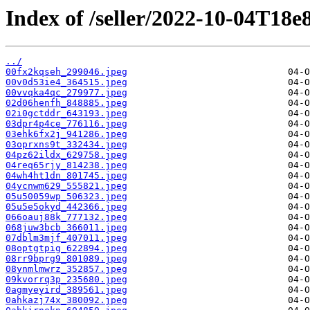
Index of /seller/2022-10-04T18e
../
00fx2kqseh_299046.jpeg
00v0d53ie4_364515.jpeg
00vvqka4qc_279977.jpeg
02d06henfh_848885.jpeg
02i0gctddr_643193.jpeg
03dpr4p4ce_776116.jpeg
03ehk6fx2j_941286.jpeg
03oprxns9t_332434.jpeg
04pz62ildx_629758.jpeg
04req65rjy_814238.jpeg
04wh4ht1dn_801745.jpeg
04ycnwm629_555821.jpeg
05u50059wp_506323.jpeg
05u5e5okyd_442366.jpeg
066oauj88k_777132.jpeg
068juw3bcb_366011.jpeg
07dblm3mjf_407011.jpeg
08optgtpig_622894.jpeg
08rr9bprg9_801089.jpeg
08ynmlmwrz_352857.jpeg
09kvorrq3p_235680.jpeg
0agmyeyird_389561.jpeg
0ahkazj74x_380092.jpeg