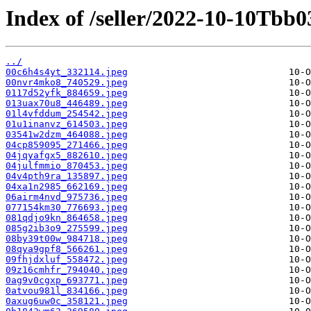
Index of /seller/2022-10-10Tbb0
../
00c6h4s4yt_332114.jpeg
00nvr4mko8_740529.jpeg
0117d52yfk_884659.jpeg
013uax70u8_446489.jpeg
01l4vfddum_254542.jpeg
01u1inanvz_614503.jpeg
03541w2dzm_464088.jpeg
04cp859095_271466.jpeg
04jqyafgx5_882610.jpeg
04julfmmio_870453.jpeg
04v4pth9ra_135897.jpeg
04xa1n2985_662169.jpeg
06airm4nvd_975736.jpeg
077154km30_776693.jpeg
081qdjo9kn_864658.jpeg
085g2ib3o9_275599.jpeg
08by39t00w_984718.jpeg
08qya9gpf8_566261.jpeg
09fhjdxluf_558472.jpeg
09z16cmhfr_794040.jpeg
0ag9v0cgxp_693771.jpeg
0atvou981l_834166.jpeg
0axug6uw0c_358121.jpeg