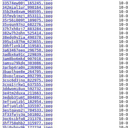
33574ew00j_165245.jpeg
342mial1ur_990164.jpeg
35b2ke8xwm_960595.jpeg
35fmybjmzj_853311.jpeg
35r56i009t_109075.jpeg
35vgun97nz_682276.jpeg
37h7xh0zj7_883284.jpeg
382w7h2qhn_525414.jpeg
38edg9y2ia_490370.jpeg
395u1s87hm_623655.jpeg
39hflynk1d_319583.jpeg
3a63467eeo_296750.jpeg
3adbx6a91c_229839.jpeg
3am8bo6mkd_907018.jpeg
3amsu79kdg_303086.jpeg
3arbp4ra0n_236908.jpeg
3baplhqe8e_264705.jpeg
3bvpclqsws_892799.jpeg
3csc6d3jno_822975.jpeg
3cxq1jrkw1_637555.jpeg
3ddwomi8uo_592732.jpeg
3e4tm2duxa_211663.jpeg
3edpb3tumt_804891.jpeg
3efjuglzbl_182954.jpeg
3efjuglzbl_335597.jpeg
3estqayp2j_704533.jpeg
3f33fwjv3q_501802.jpeg
3gc6sibfq8_231378.jpeg
3hf758qhb2_315977.jpeg
3hi0vbnv9k_172234.jpeg