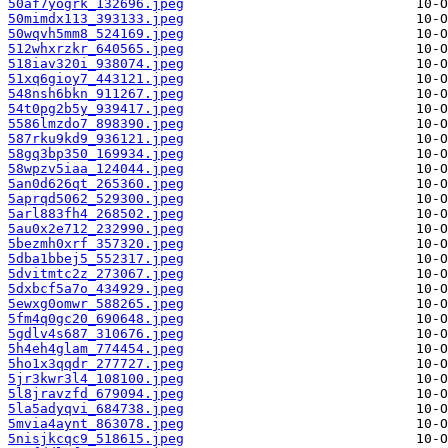
50af7yogrk_132696.jpeg
50mimdx113_393133.jpeg
50wqvh5mm8_524169.jpeg
512whxrzkr_640565.jpeg
518iav320i_938074.jpeg
51xq6gioy7_443121.jpeg
548nsh6bkn_911267.jpeg
54t0pg2b5y_939417.jpeg
5586lmzdo7_898390.jpeg
587rku9kd9_936121.jpeg
58gq3bp350_169934.jpeg
58wpzv5iaa_124044.jpeg
5an0d626qt_265360.jpeg
5aprqd5062_529300.jpeg
5arl883fh4_268502.jpeg
5au0x2e712_232990.jpeg
5bezmh0xrf_357320.jpeg
5dba1bbej5_552317.jpeg
5dvitmtc2z_273067.jpeg
5dxbcf5a7o_434929.jpeg
5ewxg0omwr_588265.jpeg
5fm4q0gc20_690648.jpeg
5gdlv4s687_310676.jpeg
5h4eh4glam_774454.jpeg
5ho1x3qqdr_277727.jpeg
5jr3kwr3l4_108100.jpeg
5l8jravzfd_679094.jpeg
5la5adyqvi_684738.jpeg
5mvia4aynt_863078.jpeg
5nisjkcqc9_518615.jpeg