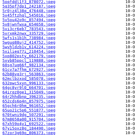
5oqfddl1f3_878072.jpeg
5q35pf7dp1_242187.jpeg
5r0jz4l38q_476448.jpeg
5v45ftzhql_545016.jpeg
5v5ou42o9c_857494.jpeg
5v8jwnfwxa_654658.jpeg
5vi3cr6eb7_783543.jpeg
5vrxmk2nwx_335729.jpeg
5wfs1s1b1h_738984.jpeg
5wguq88uj2_414752.jpeg
5wvhldzb1v_614224.jpeg
5xilieq77i_210454.jpeg
5xp802psty_662179.jpeg
5xyb85ppcl_119888.jpeg
60sg7uq66f_982134.jpeg
61cv7a7fhm_672927.jpeg
62b88vq3rj_563863.jpeg
62mclbzxod_585078.jpeg
632pwc5xyn_996133.jpeg
64gc8yr9l0_664701.jpeg
64irqz0ge1_315049.jpeg
64r2hhdbnp_396235.jpeg
652cds6p4n_857975.jpeg
65gch6r0hm_961652.jpeg
65uo21c5p6_551877.jpeg
670twni9dg_507291.jpeg
67m8658a00_915704.jpeg
67xh59o4y1_692522.jpeg
67yi5oxz8g_184490.jpeg
67zor3g69o_806373.jpeg