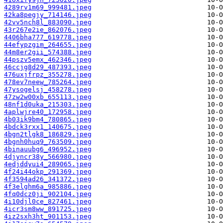
4289rv1m69_999481.jpeg
42ka8pegjy_714146.jpeg
42vv5nch8l_883090.jpeg
43r267e2ie_862076.jpeg
4406bha777_619778.jpeg
44efypzgim_264655.jpeg
44m8er2gii_574388.jpeg
44pszv5emx_462346.jpeg
46ccjg8d29_487393.jpeg
476uxjfrpz_355278.jpeg
478ev7neew_785264.jpeg
47ysogelsj_458278.jpeg
47zw2w00xb_655113.jpeg
48nf1d0uka_215303.jpeg
4aplwjre40_172958.jpeg
4b03ik9bm4_780865.jpeg
4bdck3rxx1_140675.jpeg
4bgn2tlgk8_186829.jpeg
4bgnh0huq9_763509.jpeg
4binauubg6_496952.jpeg
4djyncr38y_566980.jpeg
4edjddyui4_289065.jpeg
4f24i44okp_291369.jpeg
4f3594ad26_341372.jpeg
4f3elghm6a_985886.jpeg
4fq0dcz0ji_902104.jpeg
4i10djl0ce_827461.jpeg
4icr3sm8ww_891725.jpeg
4iz2sxh3ht_901153.jpeg