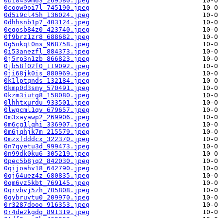
0b1843wm63_269580.jpeg
0coow9oi7l_745190.jpeg
0d5i9cl45h_136024.jpeg
0dhhsnb1p7_403124.jpeg
0eqosb84z0_423740.jpeg
0f9brz1zr8_688682.jpeg
0g5okqt0ns_968758.jpeg
0i53anezfl_884373.jpeg
0j5rp3n1zb_866823.jpeg
0jb58f02f0_119092.jpeg
0ji68jk0is_880969.jpeg
0k1lptqnds_132184.jpeg
0kmp0d3smy_570491.jpeg
0kzm3iutg8_158080.jpeg
0lhhtxurdu_933501.jpeg
0lwgcml1qv_679657.jpeg
0m3xayawp2_269906.jpeg
0m6cg1lqhi_336907.jpeg
0m6jqhjk7m_215579.jpeg
0mzxfdddcx_322370.jpeg
0n7qyetu3d_999473.jpeg
0n99dk0ku6_305219.jpeg
0pec5b8jq2_842030.jpeg
0qijoahv18_642790.jpeg
0qj64uez4z_680835.jpeg
0qm6vz5kbt_769145.jpeg
0qrvbvj5zh_705808.jpeg
0qybruvtu0_209970.jpeg
0r3287dooo_916353.jpeg
0r4de2kgdq_891319.jpeg