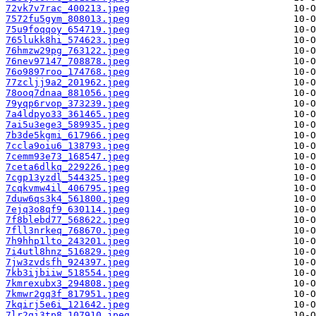
72vk7v7rac_400213.jpeg
7572fu5gym_808013.jpeg
75u9foqqoy_654719.jpeg
765lukk8hi_574623.jpeg
76hmzw29pg_763122.jpeg
76nev97147_708878.jpeg
76o9897roo_174768.jpeg
77zcljj9a2_201962.jpeg
78ooq7dnaa_881056.jpeg
79yqp6rvop_373239.jpeg
7a4ldpyo33_361465.jpeg
7ai5u3ege3_589935.jpeg
7b3de5kgmi_617966.jpeg
7ccla9oiu6_138793.jpeg
7cemm93e73_168547.jpeg
7ceta6dlkq_229226.jpeg
7cgp13yzdl_544325.jpeg
7cqkvmw4il_406795.jpeg
7duw6qs3k4_561800.jpeg
7ejq3o8qf9_630114.jpeg
7f8blebd77_568622.jpeg
7fll3nrkeq_768670.jpeg
7h9hhp1lto_243201.jpeg
7i4utl8hnz_516829.jpeg
7jw3zvdsfh_924397.jpeg
7kb3ijbiiw_518554.jpeg
7kmrexubx3_294808.jpeg
7kmwr2gq3f_817951.jpeg
7kqirj5e6i_121642.jpeg
7lr2qi3tp8_107910.jpeg