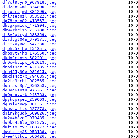
df7cl9uyn0_967918.jpeg
dfdzgx9wml_834800.jpeg
dfjuorajwd_384296.jpeg
dfl7iebnzl_853522.jpeg
dg78hqbn82_418567.jpeg
dhsgxpmwux_471804.jpeg
dhwyrbrlis_735788.jpeg
di8v2qlryd_588359.jpeg
dird5g804a_379371.jpeg
djkm7vyaw7_547330.jpeg
djohb5xihq_154351.jpeg
dkbqyt9jhg_176550.jpeg
dkdn0clnss_582201.jpeg
dm9cwbpwpx_502618.jpeg
dmadz9gt3f_421785.jpeg
dmn455y36o_982025.jpeg
dnxda4oz7x_794685.jpeg
do2le9ncbl_982565.jpeg
doaiasr3p7_956358.jpeg
dou9d6suzu_975361.jpeg
dp0gaovwr6_245783.jpeg
dpykdpapez_259063.jpeg
dq3slvcxwp_981361.jpeg
dsasdwntts_527278.jpeg
dsir9kg3db_609826.jpeg
du2y4b8zg7_979485.jpeg
du9kd4a6le_631575.jpeg
dufizoumx2_100772.jpeg
duwlsfny35_958138.jpeg
dvee4t3ko1_566426.jpeg