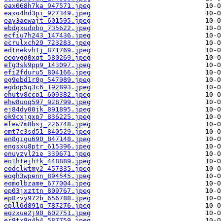
eax068h7ka_947571.jpeg
eaxo4hd3pi_927349.jpeg
eay3aewajt_601595.jpeg
ebdgxudobo_735622.jpeg
ecfiu7h243_147436.jpeg
ecrulxch29_723283.jpeg
edtnekvh1j_871769.jpeg
eeovgq0xqt_580269.jpeg
efg3sk9pp9_143097.jpeg
efi2fduru5_804166.jpeg
eg9ebd1r0g_547989.jpeg
egdop5q3c6_192893.jpeg
ehutv8ccp1_609382.jpeg
ehw8uoq597_928799.jpeg
ej84dy00jk_891895.jpeg
ek9cxjgxp7_836225.jpeg
elew7m8bsj_226748.jpeg
emt7c3sd51_840529.jpeg
en8gigu690_847148.jpeg
engsxu8ptr_615396.jpeg
enuyzyl2ie_339671.jpeg
eo1htejhtk_448889.jpeg
eodclwtmy2_457335.jpeg
eogh3wpenn_894545.jpeg
eomolbzame_677004.jpeg
ep03jxzttn_809767.jpeg
ep8zvy972b_656788.jpeg
epll6d891g_787276.jpeg
eqzxue2j90_602751.jpeg
er9tx9q4b4_587759.jpeg