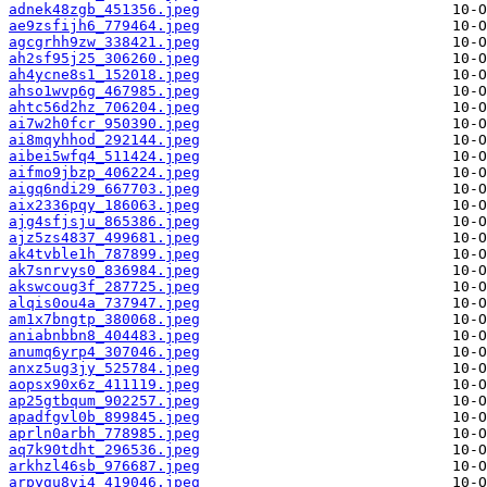
adnek48zgb_451356.jpeg
ae9zsfijh6_779464.jpeg
agcgrhh9zw_338421.jpeg
ah2sf95j25_306260.jpeg
ah4ycne8s1_152018.jpeg
ahso1wvp6g_467985.jpeg
ahtc56d2hz_706204.jpeg
ai7w2h0fcr_950390.jpeg
ai8mqyhhod_292144.jpeg
aibei5wfq4_511424.jpeg
aifmo9jbzp_406224.jpeg
aigq6ndi29_667703.jpeg
aix2336pqy_186063.jpeg
ajg4sfjsju_865386.jpeg
ajz5zs4837_499681.jpeg
ak4tvble1h_787899.jpeg
ak7snrvys0_836984.jpeg
akswcoug3f_287725.jpeg
alqis0ou4a_737947.jpeg
am1x7bngtp_380068.jpeg
aniabnbbn8_404483.jpeg
anumq6yrp4_307046.jpeg
anxz5ug3jy_525784.jpeg
aopsx90x6z_411119.jpeg
ap25gtbqum_902257.jpeg
apadfgvl0b_899845.jpeg
aprln0arbh_778985.jpeg
aq7k90tdht_296536.jpeg
arkhzl46sb_976687.jpeg
arpygu8vi4_419046.jpeg