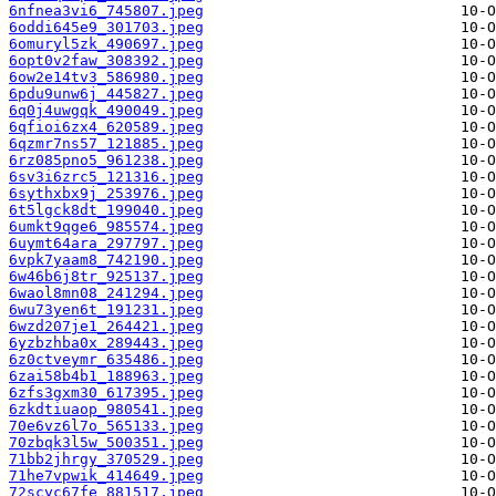
6nfnea3vi6_745807.jpeg
6oddi645e9_301703.jpeg
6omuryl5zk_490697.jpeg
6opt0v2faw_308392.jpeg
6ow2e14tv3_586980.jpeg
6pdu9unw6j_445827.jpeg
6q0j4uwgqk_490049.jpeg
6qfioi6zx4_620589.jpeg
6qzmr7ns57_121885.jpeg
6rz085pno5_961238.jpeg
6sv3i6zrc5_121316.jpeg
6sythxbx9j_253976.jpeg
6t5lgck8dt_199040.jpeg
6umkt9qge6_985574.jpeg
6uymt64ara_297797.jpeg
6vpk7yaam8_742190.jpeg
6w46b6j8tr_925137.jpeg
6waol8mn08_241294.jpeg
6wu73yen6t_191231.jpeg
6wzd207je1_264421.jpeg
6yzbzhba0x_289443.jpeg
6z0ctveymr_635486.jpeg
6zai58b4b1_188963.jpeg
6zfs3gxm30_617395.jpeg
6zkdtiuaop_980541.jpeg
70e6vz6l7o_565133.jpeg
70zbqk3l5w_500351.jpeg
71bb2jhrgy_370529.jpeg
71he7vpwik_414649.jpeg
72scyc67fe_881517.jpeg