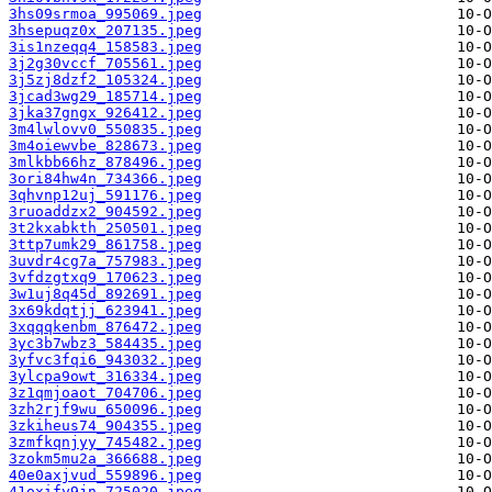
3hs09srmoa_995069.jpeg
3hsepuqz0x_207135.jpeg
3is1nzeqq4_158583.jpeg
3j2g30vccf_705561.jpeg
3j5zj8dzf2_105324.jpeg
3jcad3wg29_185714.jpeg
3jka37gngx_926412.jpeg
3m4lwlovv0_550835.jpeg
3m4oiewvbe_828673.jpeg
3mlkbb66hz_878496.jpeg
3ori84hw4n_734366.jpeg
3qhvnp12uj_591176.jpeg
3ruoaddzx2_904592.jpeg
3t2kxabkth_250501.jpeg
3ttp7umk29_861758.jpeg
3uvdr4cg7a_757983.jpeg
3vfdzgtxq9_170623.jpeg
3w1uj8q45d_892691.jpeg
3x69kdqtjj_623941.jpeg
3xqqqkenbm_876472.jpeg
3yc3b7wbz3_584435.jpeg
3yfvc3fqi6_943032.jpeg
3ylcpa9owt_316334.jpeg
3z1qmjoaot_704706.jpeg
3zh2rjf9wu_650096.jpeg
3zkiheus74_904355.jpeg
3zmfkqnjyy_745482.jpeg
3zokm5mu2a_366688.jpeg
40e0axjvud_559896.jpeg
41oxify9jn_725020.jpeg