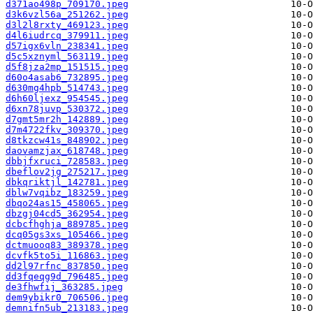
d371ao498p_709170.jpeg
d3k6vzl56a_251262.jpeg
d3l2l8rxty_469123.jpeg
d4l6iudrcq_379911.jpeg
d57igx6vln_238341.jpeg
d5c5xznyml_563119.jpeg
d5f8jza2mp_151515.jpeg
d60o4asab6_732895.jpeg
d630mg4hpb_514743.jpeg
d6h60ljexz_954545.jpeg
d6xn78juvp_530372.jpeg
d7gmt5mr2h_142889.jpeg
d7m4722fkv_309370.jpeg
d8tkzcw41s_848902.jpeg
daovamzjax_618748.jpeg
dbbjfxruci_728583.jpeg
dbeflov2jg_275217.jpeg
dbkqriktjl_142781.jpeg
dblw7vqibz_183259.jpeg
dbqo24as15_458065.jpeg
dbzgj04cd5_362954.jpeg
dcbcfhghja_889785.jpeg
dcq05gs3xs_105466.jpeg
dctmuooq83_389378.jpeg
dcvfk5to5i_116863.jpeg
dd2l97rfnc_837850.jpeg
dd3fqeqg9d_796485.jpeg
de3fhwfij_363285.jpeg
dem9ybikr0_706506.jpeg
demnifn5ub_213183.jpeg