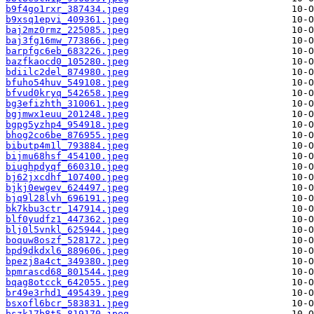
b9f4go1rxr_387434.jpeg
b9xsq1epvi_409361.jpeg
baj2mz0rmz_225085.jpeg
baj3fg16mw_773866.jpeg
barpfgc6eb_683226.jpeg
bazfkaocd0_105280.jpeg
bdiilc2del_874980.jpeg
bfuho54huv_549108.jpeg
bfvud0kryq_542658.jpeg
bg3efizhth_310061.jpeg
bgjmwx1euu_201248.jpeg
bgpg5yzhp4_954918.jpeg
bhog2co6be_876955.jpeg
bibutp4m1l_793884.jpeg
bijmu68hsf_454100.jpeg
biughpdyqf_660310.jpeg
bj62jxcdhf_107400.jpeg
bjkj0ewgev_624497.jpeg
bjq9l28lvh_696191.jpeg
bk7kbu3ctr_147914.jpeg
blf0yudfz1_447362.jpeg
blj0l5vnkl_625944.jpeg
boquw8oszf_528172.jpeg
bpd9dkdxl6_889606.jpeg
bpezj8a4ct_349380.jpeg
bpmrascd68_801544.jpeg
bqag8otcck_642055.jpeg
br49e3rhd1_495439.jpeg
bsxofl6bcr_583831.jpeg
bszk17b8t5_819170.jpeg