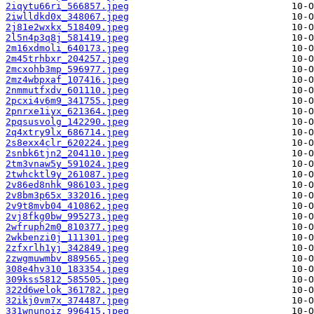
2iqytu66ri_566857.jpeg
2iwlldkd0x_348067.jpeg
2j81e2wxkx_518409.jpeg
2l5n4p3q8j_581419.jpeg
2m16xdmoli_640173.jpeg
2m45trhbxr_204257.jpeg
2mcxohb3mp_596977.jpeg
2mz4wbpxaf_107416.jpeg
2nmmutfxdv_601110.jpeg
2pcxi4v6m9_341755.jpeg
2pnrxe1iyx_621364.jpeg
2pqsusvolg_142290.jpeg
2q4xtry9lx_686714.jpeg
2s8exx4clr_620224.jpeg
2snbk6tjn2_204110.jpeg
2tm3vnaw5y_591024.jpeg
2twhcktl9y_261087.jpeg
2v86ed8nhk_986103.jpeg
2v8bm3p65x_332016.jpeg
2v9t8mvb04_410862.jpeg
2vj8fkg0bw_995273.jpeg
2wfruph2m0_810377.jpeg
2wkbenzi0j_111301.jpeg
2zfxrlh1yj_342849.jpeg
2zwgmuwmbv_889565.jpeg
308e4hv310_183354.jpeg
309kss5812_585505.jpeg
322d6welok_361782.jpeg
32ikj0vm7x_374487.jpeg
331wnunoiz_996415.jpeg