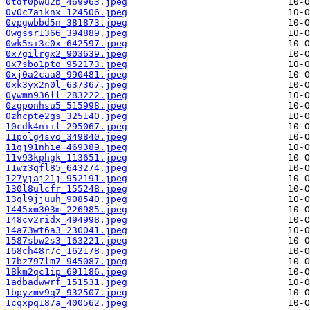
0tdf0pwu2b_469963.jpeg
0v0c7aiknx_124506.jpeg
0vpgwbbd5n_381873.jpeg
0wgssr1366_394889.jpeg
0wk5si3c0x_642597.jpeg
0x7gilrgx2_903639.jpeg
0x7sbo1pto_952173.jpeg
0xj0a2caa8_990481.jpeg
0xk3yx2n0l_637367.jpeg
0ywmn936ll_283222.jpeg
0zgponhsu5_515998.jpeg
0zhcpte2gs_325140.jpeg
10cdk4niil_295067.jpeg
11polg4svo_349840.jpeg
11qj91nhie_469389.jpeg
11v93kphgk_113651.jpeg
11wz3qfl85_643274.jpeg
127yjaj21j_952191.jpeg
130l8ulcfr_155248.jpeg
13ql9jjuuh_908540.jpeg
1445xm303m_226985.jpeg
148cv2ridx_494998.jpeg
14a73wt6a3_230041.jpeg
1587sbw2s3_163221.jpeg
168ch48r7c_162178.jpeg
17bz797lm7_945087.jpeg
18km2qc1ip_691186.jpeg
1adbadwwrf_151531.jpeg
1bpyzmv9q7_932507.jpeg
1cqxpq187a_400562.jpeg