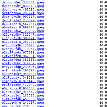
dvp3rqg0ec_377434.jpeg
dwacqbeubt_832249.jpeg
dwg4drwijo_491585.jpeg
dxmtcos0wo_263271.jpeg
dybrn9kw5m_997507.jpeg
dydclgk1a7_215322.jpeg
dz0u14kztk_567147.jpeg
e0mk9xyir8_898035.jpeg
e0zj403dwo_123697.jpeg
e19gwie0bv_319247.jpeg
e1bg5yf5xb_388124.jpeg
e1dqd5u8rw_357208.jpeg
e22cr00a36_176120.jpeg
e24dgw2fdk_110064.jpeg
e2eu87unda_677218.jpeg
e2f7rdifc0_967851.jpeg
e2svtmfdq2_382035.jpeg
e39l3y9bhc_319169.jpeg
e4cy74sdgp_233696.jpeg
e4lhna9ioh_295298.jpeg
e58weh16kr_950155.jpeg
e5dlucgayl_543902.jpeg
e5mpp7bwln_918440.jpeg
e5qlri88uy_477849.jpeg
e6vgzugsf0_951603.jpeg
e75xm35jut_978553.jpeg
e7ixosv1ol_237595.jpeg
e7rm2bsfdb_459833.jpeg
e7zygjwhfg_147917.jpeg
e9xupm5fmk_274680.jpeg