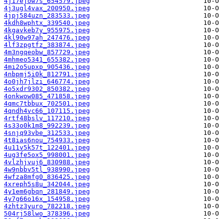
4j17ejow7s_654579.jpeg
4j3ugl4vax_200950.jpeg
4jpj584uzn_283533.jpeg
4kdh8wphtx_339540.jpeg
4kgavkeb7y_955975.jpeg
4kl90w97ah_247476.jpeg
4lf3zpgtfz_383874.jpeg
4m3ngqeobw_857729.jpeg
4mhmeo5341_655382.jpeg
4mi2o5upxp_905436.jpeg
4nbpmj5i0k_812791.jpeg
4o0jh7jlzi_646774.jpeg
4o5xdr9302_850382.jpeg
4onkwow085_471858.jpeg
4qmc7tbbux_702501.jpeg
4qndh4vc66_107115.jpeg
4rtf48bslv_117210.jpeg
4s33o0k1m8_992239.jpeg
4snjq93vbe_312533.jpeg
4t8ias6nou_754933.jpeg
4u11v5k57t_122401.jpeg
4ug3fe5ox5_998001.jpeg
4vlzhjvuj6_830988.jpeg
4w9nbbv5tl_938990.jpeg
4wfza8mfg0_836425.jpeg
4xreph5s8u_342044.jpeg
4y1em6gbqn_281849.jpeg
4y7g66o16x_154958.jpeg
4zhtz3yuro_782218.jpeg
504rj58lwo_378396.jpeg