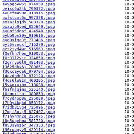
ev9pgovw5j_874959.jpeg
evjxc6q24k_790372.jpeg
evucfm490e_918915.jpeg
exfxtcnt6e_997378.jpeg
exia2l8jd9_580320.jpeg
exzajo9ywd_855649.jpeg
ey8pf5dqaf_424548.jpeg
eybb9bs30y_919616.jpeg
eyd9xfgc3t_773486.jpeg
eyt6vseuxf_716279.jpeg
ezt2iyd4wc_516563.jpeg
f0efkh7hbn_910053.jpeg
f0r3112vjr_324850.jpeg
f2grryp0l9_481493.jpeg
f3625dbx6j_789651.jpeg
f36xcayoa6_979704.jpeg
f4ezdbdn1k_872120.jpeg
f4qs6lu8zm_400205.jpeg
f5v4oiuibx_118038.jpeg
f6sfmjqjms_525140.jpeg
f6zmmilrql_380859.jpeg
f7cyd4op8u_235088.jpeg
f7h9y4kqkd_858172.jpeg
f7idb8ivg4_725996.jpeg
f7mjf3olj5_827407.jpeg
f7shynmn2g_225075.jpeg
f8p5uqehma_581720.jpeg
f8v3s9nzbr_347353.jpeg
f96ruogyv5_429114.jpeg