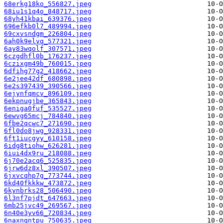
68erkg18ko_556827.jpeg
68iu1s1q4o_848717.jpeg
68yh41kbai_639376.jpeg
696efkb0l7_489994.jpeg
69cxvsndgm_226804.jpeg
6ah0k9elvq_577321.jpeg
6ay83wqolf_307571.jpeg
6czgdhfl0b_176237.jpeg
6czixgm49b_760015.jpeg
6dfihg77g2_418662.jpeg
6e2jee42df_680898.jpeg
6e2s397439_390566.jpeg
6ejynfqmcv_896109.jpeg
6ekpnugjbe_365843.jpeg
6eniga0fuf_535527.jpeg
6ewvg65mcj_784840.jpeg
6fbe2qcwc7_271690.jpeg
6fl0do8jwg_928331.jpeg
6ft1iucgyy_610158.jpeg
6idg8tiohw_626281.jpeg
6iui4dx9ru_218088.jpeg
6j70e2acq6_525835.jpeg
6jrw6dz8xl_390507.jpeg
6jxvcqhp7g_773744.jpeg
6kd40fkkkw_473872.jpeg
6kynbrks28_506490.jpeg
6l3nf7pjdt_647663.jpeg
6mb25jvc49_269567.jpeg
6n40e3yv66_720834.jpeg
6naxnqntpu_750635.jpeg