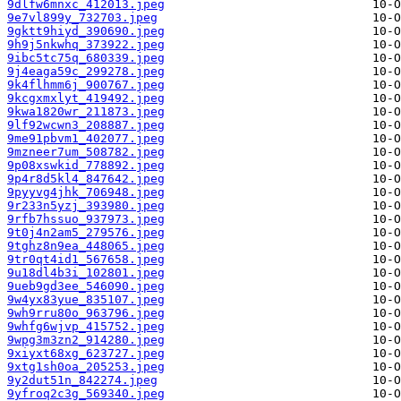
9dlfw6mnxc_412013.jpeg
9e7vl899y_732703.jpeg
9gktt9hiyd_390690.jpeg
9h9j5nkwhq_373922.jpeg
9ibc5tc75q_680339.jpeg
9j4eaga59c_299278.jpeg
9k4flhmm6j_900767.jpeg
9kcgxmxlyt_419492.jpeg
9kwa1820wr_211873.jpeg
9lf92wcwn3_208887.jpeg
9me91pbvm1_402077.jpeg
9mzneer7um_508782.jpeg
9p08xswkid_778892.jpeg
9p4r8d5kl4_847642.jpeg
9pyyvg4jhk_706948.jpeg
9r233n5yzj_393980.jpeg
9rfb7hssuo_937973.jpeg
9t0j4n2am5_279576.jpeg
9tghz8n9ea_448065.jpeg
9tr0qt4id1_567658.jpeg
9u18dl4b3i_102801.jpeg
9ueb9gd3ee_546090.jpeg
9w4yx83yue_835107.jpeg
9wh9rru80o_963796.jpeg
9whfg6wjvp_415752.jpeg
9wpg3m3zn2_914280.jpeg
9xiyxt68xg_623727.jpeg
9xtg1sh0oa_205253.jpeg
9y2dut51n_842274.jpeg
9yfroq2c3g_569340.jpeg