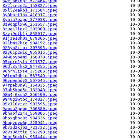
8wct86ihpr_572464.jpeg
8x2lsnzo2a_153827.jpeg
8xll24akbj_173584.jpeg
8y8hprt1hx_418917.jpeg
8ybia7oapg_377038.jpeg
8z9qqplxw6_253657.jpeg
8zugj3lnx2_203900.jpeg
8zvj9ofb1j_835017.jpeg
91jze13h03_679366.jpeg
921bms7hig_904152.jpeg
925yq2itqi_307595.jpeg
92y6cp2wiq_955015.jpeg
94w8oyoem5_160070.jpeg
95xoro1ylx_911577.jpeg
96dl3y4kx2_847355.jpeg
96hrnlixse_375206.jpeg
96lom3dbje_567540.jpeg
96vpwmhdy2_567645.jpeg
97rpeb3n9l_154835.jpeg
97uh5kbd5c_183048.jpeg
98m4j0xsh2_356190.jpeg
9940giwtbc_174827.jpeg
99z110ztzz_993595.jpeg
9awsa2gqbg_766880.jpeg
9bhabf224s_559805.jpeg
9bpxqbnc8z_984336.jpeg
9buqvoyw6q_325941.jpeg
9bvzd2kjb2_723732.jpeg
9cvs0dctl6_563290.jpeg
9dhc5nxkty_954444.jpeg