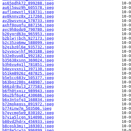
as65pdhk72_899288.jpeg
au6l5quz9h_605578.jpeg
aufloewxtl_918731.jpeg
av0knnvz8x_217260.jpeg
av2bwsvnca_578733.jpeg
axhf0ouqfu_887156.jpeg
ayc9h8odp9_790780.jpeg
b26ygrd63o_965953.jpeg
b2blwjjbch_927173.jpeg
b2c35zq6mw_588099.jpeg
b2gibz0l6e_935732.jpeg
b2yvpcwjhf_963188.jpeg
b32e0vug81_992182.jpeg
b35638xsnn_369024.jpeg
b3h6vu4g1l_781851.jpeg
b4evxyxni1_397130.jpeg
b51km8926z_487825.jpeg
b5e5cc683v_505377.jpeg
b63bgz200s_448907.jpeg
b66zdr8ul3_277583.jpeg
b6fh0txgiz_989943.jpeg
b6u2bf6u4z_430686.jpeg
b6x3ntofg3_168834.jpeg
b72mokeqss_891972.jpeg
b774inw7m_503506.jpeg
b7gycmg5p9_830102.jpeg
b7yia5lcgn_914090.jpeg
b80vd2hdrx_456933.jpeg
b8cgsk3mij_169303.jpeg
b8t8e5cw1p_996899.jpeg