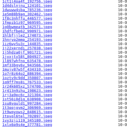
1ct1l4oa4t_192756.jpeg
1d4dslnjnu_124101.jpeg
1dwuww4sba_785236.jpeg
1e5m88b9ag_302462.jpeg
1f8c3nhffu_446577.jpeg
1fmpib1z97_969595.jpeg
1g0bwmeatb_342571.jpeg
1hdfcfbe62_990971.jpeg
1hlbfjjle2_174073.jpeg
1hnryp2mmp_254193.jpeg
1iz6wy5u3c_144835.jpeg
1j22xerndi_257038.jpeg
1j5hdza0jf_901721.jpeg
1jyxjtv58t_804927.jpeg
1l897whfno_635478.jpeg
1mf33bgy6v_943566.jpeg
1mujv87w5f_434310.jpeg
1o7r8z64o2_886394.jpeg
1oztv9c9dd_350807.jpeg
1q9ff7ms8i_767533.jpeg
1r24k605xz_574700.jpeg
1r413n9ihu_198623.jpeg
1rj3a9pc6c_321304.jpeg
1st56i0d1q_638908.jpeg
1su8vquld1_997284.jpeg
1t3qqjgym2_306969.jpeg
1t9wqyows2_848615.jpeg
1tpvql6tel_702897.jpeg
1vx3zji119_345180.jpeg
1xlx6p9s4e_377781.jpeg