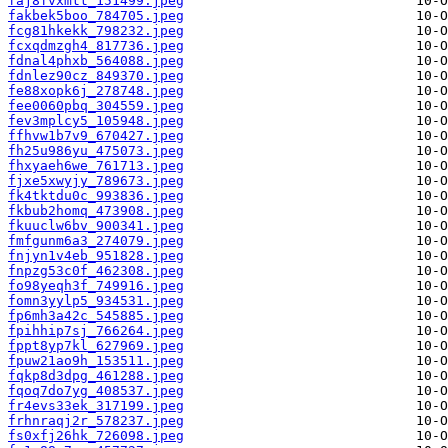
faj8fvxmtt_151499.jpeg
fakbek5boo_784705.jpeg
fcg81hkekk_798232.jpeg
fcxqdmzgh4_817736.jpeg
fdnal4phxb_564088.jpeg
fdnlez90cz_849370.jpeg
fe88xopk6j_278748.jpeg
fee0060pbq_304559.jpeg
fev3mplcy5_105948.jpeg
ffhvw1b7v9_670427.jpeg
fh25u986yu_475073.jpeg
fhxyaeh6we_761713.jpeg
fjxe5xwyjy_789673.jpeg
fk4tktdu0c_993836.jpeg
fkbub2homq_473908.jpeg
fkuuclw6bv_900341.jpeg
fmfgunm6a3_274079.jpeg
fnjyn1v4eb_951828.jpeg
fnpzg53c0f_462308.jpeg
fo98yeqh3f_749916.jpeg
fomn3yylp5_934531.jpeg
fp6mh3a42c_545885.jpeg
fpihhip7sj_766264.jpeg
fppt8yp7kl_627969.jpeg
fpuw21ao9h_153511.jpeg
fqkp8d3dpg_461288.jpeg
fqoq7do7yg_408537.jpeg
fr4evs33ek_317199.jpeg
frhnraqj2r_578237.jpeg
fs0xfj26hk_726098.jpeg