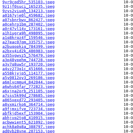
9yr9cqd5hr_535103.jpeg
9z1jf0suci_165235.jpeg
9zys2viuqh_134213.jpeg
a0167yje0l_459682.jpeg
a07sbnrbwv_862427.jpeg
a0cehro1bm_287402.jpeg
a0r47vl14v_173161.jpeg
a1h1ugra9h_498095.jpeg
a1q8krqz4f_159546.jpeg
a27eac07qm_335757.jpeg
a2buqopkiq_784399.jpeg
a2bxy4id2k_486983.jpeg
a355vgwyz5_576479.jpeg
a3p48ypehm_744728.jpeg
a3v7q8uw5r_193720.jpeg
a4vz273q1c_451666.jpeg
a558kjyjp5_114177.jpeg
a5y0812oy3_269186.jpeg
a6mlycmmu4_842044.jpeg
a6whs64far_772823.jpeg
a6xjna2orb_251105.jpeg
a7sss5k99d_278685.jpeg
a865xexd72_293405.jpeg
a8vxmirko6_364714.jpeg
a9fjmxifve_723734.jpeg
abfkjd5exf_153904.jpeg
abhjvq2tg8_410915.jpeg
acbwwient5_621092.jpeg
achk8a0q8a_388797.jpeg
ad0vb28vne_207153.jpeg