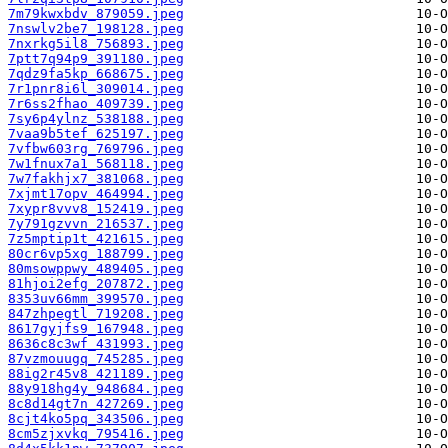
7m79kwxbdv_879059.jpeg
7nswlv2be7_198128.jpeg
7nxrkg5il8_756893.jpeg
7ptt7q94p9_391180.jpeg
7qdz9fa5kp_668675.jpeg
7r1pnr8i6l_309014.jpeg
7r6ss2fhao_409739.jpeg
7sy6p4ylnz_538188.jpeg
7vaa9b5tef_625197.jpeg
7vfbw603rg_769796.jpeg
7w1fnux7a1_568118.jpeg
7w7fakhjx7_381068.jpeg
7xjmt17opv_464994.jpeg
7xypr8vvv8_152419.jpeg
7y791gzvvn_216537.jpeg
7z5mptip1t_421615.jpeg
80cr6vp5xg_188799.jpeg
80msowppwy_489405.jpeg
81hjoi2efg_207872.jpeg
8353uv66mm_399570.jpeg
847zhpegtl_719208.jpeg
8617gyjfs9_167948.jpeg
8636c8c3wf_431993.jpeg
87vzmouugq_745285.jpeg
88ig2r45v8_421189.jpeg
88y918hg4y_948684.jpeg
8c8d14gt7n_427269.jpeg
8cjt4ko5pq_343506.jpeg
8cm5zjxvkq_795416.jpeg