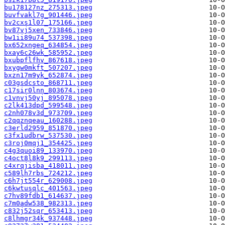
bu178127nz_275313.jpeg
buvfvakl7g_901446.jpeg
bv2cxs1l07_175166.jpeg
bv87vj5xen_733846.jpeg
bw1ii89u74_537398.jpeg
bx652xngeq_634854.jpeg
bxay6c26wk_585952.jpeg
bxubpflfhv_867618.jpeg
bxygw0mkft_507207.jpeg
bxzn17m9yk_652874.jpeg
c03gsdcsto_868711.jpeg
c17sir0lnn_803674.jpeg
c1vnvj50yj_895078.jpeg
c2lk413dpd_599548.jpeg
c2nh078v3d_973709.jpeg
c2qqznqeau_160288.jpeg
c3erld2959_851870.jpeg
c3fx1udbrw_537530.jpeg
c3roj0mqj1_354425.jpeg
c4g3quoi89_133970.jpeg
c4oct8l8k9_299113.jpeg
c4xrqjisba_418011.jpeg
c589lh7rbs_724212.jpeg
c6h7jt554r_629008.jpeg
c6kwtusqlc_401563.jpeg
c7hv89fdb1_614637.jpeg
c7m0adw538_982313.jpeg
c832j52sqr_653413.jpeg
c8lhmgr34k_937448.jpeg