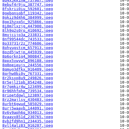
8d4x5kk1nw_737907.jpeg
8ebuf4r9ju_387747.jpeg
8fskrii0iu_592601.jpeg
8gebqnsqbf_119342.jpeg
8gkiz9d4h6_384999.jpeg
8gp1hzxq5c_925866.jpeg
8i0m7lxzjg_447900.jpeg
8lh9q2s0ro_410692.jpeg
8mvjcijo3a_233831.jpeg
8nf99544dc_743533.jpeg
8o33731r2z_774606.jpeg
8ohyugstcm_657913.jpeg
8ozd5jwtjp_445939.jpeg
8p6orkn1g4_900847.jpeg
8ppx5vwywt_896188.jpeg
8q8peieujs_244556.jpeg
8qmug3dfkx_916409.jpeg
8qrhw0bi0y_767331.jpeg
8r2ksxp8u9_249826.jpeg
8r5ejl21pb_854248.jpeg
8r7gmkir4w_123499.jpeg
8r96hhfphe_739534.jpeg
8ripetdqwl_123897.jpeg
8rz2majlsy_430483.jpeg
8urbt6gwud_585029.jpeg
8urj5waavb_144091.jpeg
8v6y9aph6q_934013.jpeg
8vaavx851d_230765.jpeg
8vb2fd9hn1_234435.jpeg
8vll4alz83_916207.jpeg