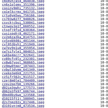
cmxmvn7a54_464038.jpeg
cn6x1olgmv_351396.jpeg
cooiny9mhi_735132.jpeg
cq1elkcrmx_941735.jpeg
crtu0ym5wu_756166.jpeg
cs703w8277_948826.jpeg
csvckjcbui_530041.jpeg
ctnwqv3q1f_660552.jpeg
ctsgfj9fsd_630364.jpeg
cusispqhj8_462171.jpeg
cv2p6za3ka_814753.jpeg
cv5xgbk08i_401144.jpeg
cvl953bvh1_251949.jpeg
cw7py9g1u8_355954.jpeg
cw7sifvle1_984815.jpeg
cwkbe4mcrr_922641.jpeg
cy89cfc0lx_232301.jpeg
cy8wb7yool_968665.jpeg
cy9mw0tmpr_187443.jpeg
cybwl3dvmm_641349.jpeg
cyekp3e6k8_221753.jpeg
cz5ifr562c_911517.jpeg
czej8m0le1_704409.jpeg
czpv2pp7b6_139266.jpeg
d02ip3gwhr_177573.jpeg
d062q3fk97_606744.jpeg
d0m40bv6we_123568.jpeg
d10215ft1j_500945.jpeg
d2s7nmz02x_817446.jpeg
d3191ynjm8_473534.jpeg