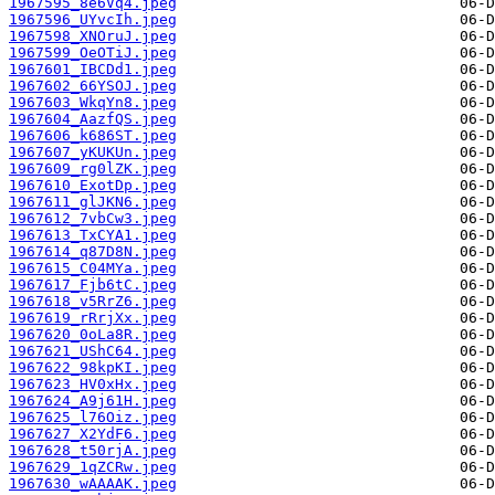
1967595_8e6Vq4.jpeg
1967596_UYvcIh.jpeg
1967598_XNOruJ.jpeg
1967599_OeOTiJ.jpeg
1967601_IBCDd1.jpeg
1967602_66YSOJ.jpeg
1967603_WkqYn8.jpeg
1967604_AazfQS.jpeg
1967606_k686ST.jpeg
1967607_yKUKUn.jpeg
1967609_rg0lZK.jpeg
1967610_ExotDp.jpeg
1967611_glJKN6.jpeg
1967612_7vbCw3.jpeg
1967613_TxCYA1.jpeg
1967614_q87D8N.jpeg
1967615_C04MYa.jpeg
1967617_Fjb6tC.jpeg
1967618_v5RrZ6.jpeg
1967619_rRrjXx.jpeg
1967620_0oLa8R.jpeg
1967621_UShC64.jpeg
1967622_98kpKI.jpeg
1967623_HV0xHx.jpeg
1967624_A9j61H.jpeg
1967625_l76Oiz.jpeg
1967627_X2YdF6.jpeg
1967628_t50rjA.jpeg
1967629_1qZCRw.jpeg
1967630_wAAAAK.jpeg