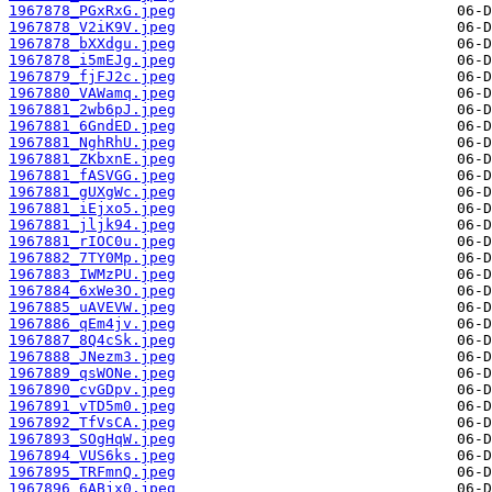
1967878_PGxRxG.jpeg
1967878_V2iK9V.jpeg
1967878_bXXdgu.jpeg
1967878_i5mEJg.jpeg
1967879_fjFJ2c.jpeg
1967880_VAWamq.jpeg
1967881_2wb6pJ.jpeg
1967881_6GndED.jpeg
1967881_NghRhU.jpeg
1967881_ZKbxnE.jpeg
1967881_fASVGG.jpeg
1967881_gUXgWc.jpeg
1967881_iEjxo5.jpeg
1967881_jljk94.jpeg
1967881_rIOC0u.jpeg
1967882_7TY0Mp.jpeg
1967883_IWMzPU.jpeg
1967884_6xWe3O.jpeg
1967885_uAVEVW.jpeg
1967886_qEm4jv.jpeg
1967887_8Q4cSk.jpeg
1967888_JNezm3.jpeg
1967889_qsWONe.jpeg
1967890_cvGDpv.jpeg
1967891_vTD5m0.jpeg
1967892_TfVsCA.jpeg
1967893_SOgHqW.jpeg
1967894_VUS6ks.jpeg
1967895_TRFmnQ.jpeg
1967896_6ABjx0.jpeg