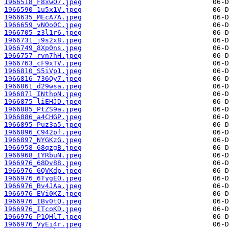
1966518_F8xwO7.jpeg
1966590_1u5x1V.jpeg
1966635_MEcA7A.jpeg
1966659_vNOo0C.jpeg
1966705_z3l1r6.jpeg
1966731_j9s2x8.jpeg
1966749_8Xp0ns.jpeg
1966757_rvn7hH.jpeg
1966763_cF9xTV.jpeg
1966810_S5iVp1.jpeg
1966816_736Qy7.jpeg
1966861_d29wsa.jpeg
1966871_INthpN.jpeg
1966875_liEHJD.jpeg
1966885_PtZS9a.jpeg
1966886_a4CHGP.jpeg
1966895_Puz3a5.jpeg
1966896_C942pf.jpeg
1966897_NYGKzG.jpeg
1966958_68qzgB.jpeg
1966968_IYRbuN.jpeg
1966976_68Dv88.jpeg
1966976_6QVKdp.jpeg
1966976_6TygEO.jpeg
1966976_Bv4JAa.jpeg
1966976_EVi0KZ.jpeg
1966976_IBv0tQ.jpeg
1966976_ITcoKD.jpeg
1966976_P1QHlT.jpeg
1966976_VyEi4r.jpeg