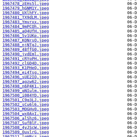
1967478_zEHs5l.jpeg
1967479_hGNM1Y.jpeg
1967480_UXlhFY.jpeg
1967481_TX9dLM.jpeg
1967483_Ymvrxx.jpeg
1967484_9mPCOh.jpeg
1967485_aQ4UfH.jpeg
1967486_5v1UKp.jpeg
1967487_KONrsO.jpeg
1967488_njNTgJ.jpeg
1967489_48ffG0.jpeg
1967490_jvdEml.jpeg
1967491_cRYoPH.jpeg
1967492_clGD4D.jpeg
1967493_K1PHeQ.jpeg
1967494_ei4Tsg.jpeg
1967496_sUE2IQ.jpeg
1967497_agzw62.jpeg
1967498_n6P4K1.jpeg
1967499_qNIulm.jpeg
1967500_i084YD.jpeg
1967501_C9q3LJ.jpeg
1967502_sCu6l6.jpeg
1967503_MOGHy0.jpeg
1967504_wx0AxI.jpeg
1967506_alShz6.jpeg
1967507_SufBlF.jpeg
1967508_4yJScW.jpeg
1967509_OuvlrG.jpeg
1967511_lqHBcz.jpeg