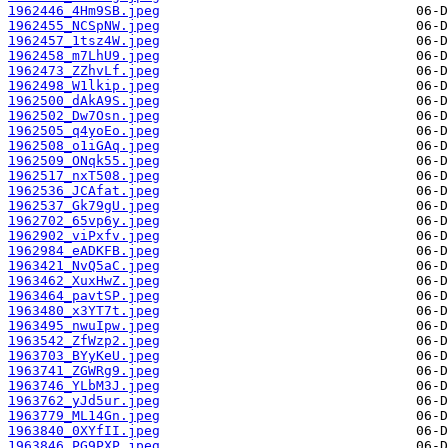
1962446_4Hm9SB.jpeg
1962455_NCSpNW.jpeg
1962457_1tsz4W.jpeg
1962458_m7LhU9.jpeg
1962473_ZZhvLf.jpeg
1962498_W1lkip.jpeg
1962500_dAkA9S.jpeg
1962502_Dw7Osn.jpeg
1962505_q4yoEo.jpeg
1962508_o1iGAq.jpeg
1962509_ONqk55.jpeg
1962517_nxT508.jpeg
1962536_JCAfat.jpeg
1962537_Gk79gU.jpeg
1962702_65vp6y.jpeg
1962902_viPxfv.jpeg
1962984_eADKFB.jpeg
1963421_NvQ5aC.jpeg
1963462_XuxHwZ.jpeg
1963464_pavtSP.jpeg
1963480_x3YT7t.jpeg
1963495_nwuIpw.jpeg
1963542_ZfWzp2.jpeg
1963703_BYyKeU.jpeg
1963741_ZGWRg9.jpeg
1963746_YLbM3J.jpeg
1963762_yJd5ur.jpeg
1963779_ML14Gn.jpeg
1963840_0XYfII.jpeg
1963846_PG9PXP.jpeg