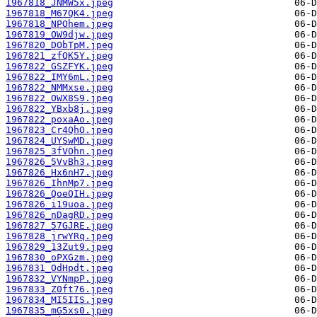
1967818_JNMW5x.jpeg
1967818_M67QK4.jpeg
1967818_NPOhem.jpeg
1967819_OW9djw.jpeg
1967820_DObTpM.jpeg
1967821_zfQK5Y.jpeg
1967822_GSZFYK.jpeg
1967822_IMY6mL.jpeg
1967822_NMMxse.jpeg
1967822_OWX8S9.jpeg
1967822_YBxb8j.jpeg
1967822_poxaAo.jpeg
1967823_Cr4QhO.jpeg
1967824_UYSwMD.jpeg
1967825_3fVOhn.jpeg
1967826_5VvBh3.jpeg
1967826_Hx6nH7.jpeg
1967826_IhnMp7.jpeg
1967826_QoeQIH.jpeg
1967826_i19uoa.jpeg
1967826_nDagRD.jpeg
1967827_57GJRE.jpeg
1967828_jrwYRq.jpeg
1967829_13Zut9.jpeg
1967830_oPXGzm.jpeg
1967831_OdHpdt.jpeg
1967832_VYNmpP.jpeg
1967833_Z0ft76.jpeg
1967834_MI5IIS.jpeg
1967835_mG5xs0.jpeg