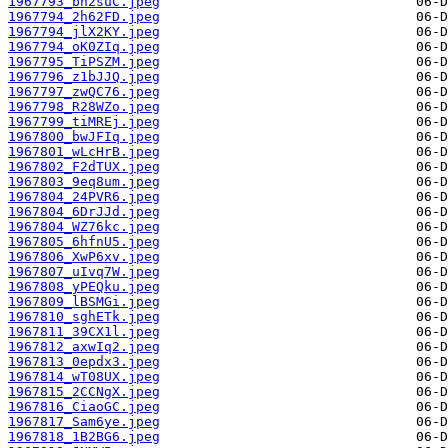
1967793_bh2suC.jpeg
1967794_2h62FD.jpeg
1967794_jlX2KY.jpeg
1967794_oK0ZIq.jpeg
1967795_TiPSZM.jpeg
1967796_z1bJJQ.jpeg
1967797_zwQC76.jpeg
1967798_R28WZo.jpeg
1967799_tiMREj.jpeg
1967800_bwJFIq.jpeg
1967801_wLcHrB.jpeg
1967802_F2dTUX.jpeg
1967803_9eq8um.jpeg
1967804_24PVR6.jpeg
1967804_6DrJJd.jpeg
1967804_WZ76kc.jpeg
1967805_6hfnU5.jpeg
1967806_XwP6xv.jpeg
1967807_uIvq7W.jpeg
1967808_yPEQku.jpeg
1967809_lBSMGi.jpeg
1967810_sghETk.jpeg
1967811_39CX1l.jpeg
1967812_axwIq2.jpeg
1967813_0epdx3.jpeg
1967814_wT08UX.jpeg
1967815_2CCNgX.jpeg
1967816_CiaoGC.jpeg
1967817_Sam6ye.jpeg
1967818_1B2BG6.jpeg