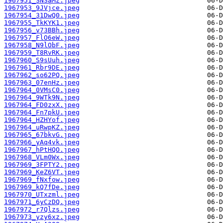
1967951_SNSaMz.jpeg
1967953_9JVjce.jpeg
1967954_31DwQ0.jpeg
1967955_TkKYK1.jpeg
1967956_v73BBh.jpeg
1967957_FlO6eW.jpeg
1967958_N9lObF.jpeg
1967959_T8RvRK.jpeg
1967960_S9sUuh.jpeg
1967961_Rbr9DE.jpeg
1967962_so62PQ.jpeg
1967963_07enHz.jpeg
1967964_0VMsC0.jpeg
1967964_9WTk9N.jpeg
1967964_FD0zxX.jpeg
1967964_Fn7pkU.jpeg
1967964_HZHYof.jpeg
1967964_uRwpKZ.jpeg
1967965_67bkvG.jpeg
1967966_yAq4vk.jpeg
1967967_hPtHQO.jpeg
1967968_VLm0Wx.jpeg
1967969_3FPTY2.jpeg
1967969_KeZ6VT.jpeg
1967969_fNxfow.jpeg
1967969_kQ7fDe.jpeg
1967970_UTxzml.jpeg
1967971_6yCzDQ.jpeg
1967972_r7Qlzs.jpeg
1967973_yzy6xz.jpeg