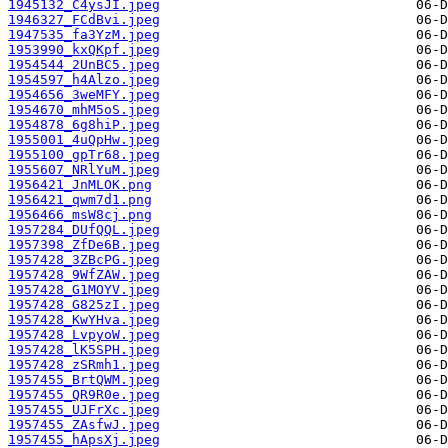
1945132_C4ysJI.jpeg
1946327_FCdBvi.jpeg
1947535_fa3YzM.jpeg
1953990_kxQKpf.jpeg
1954544_2UnBC5.jpeg
1954597_h4Alzo.jpeg
1954656_3weMFY.jpeg
1954670_mhM5oS.jpeg
1954878_6g8hiP.jpeg
1955001_4uQpHw.jpeg
1955100_gpTr68.jpeg
1955607_NRlYuM.jpeg
1956421_JnMLOK.png
1956421_qwm7d1.png
1956466_msW8cj.png
1957284_DUfQQL.jpeg
1957398_ZfDe6B.jpeg
1957428_3ZBcPG.jpeg
1957428_9WfZAW.jpeg
1957428_G1MOYV.jpeg
1957428_G825zI.jpeg
1957428_KwYHva.jpeg
1957428_LvpyoW.jpeg
1957428_lK5SPH.jpeg
1957428_zSRmh1.jpeg
1957455_BrtQWM.jpeg
1957455_QR9R0e.jpeg
1957455_UJFrXc.jpeg
1957455_ZAsfwJ.jpeg
1957455_hApsXj.jpeg