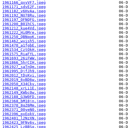
1961166_qxyVF7.jpeg
1961171_sdvE2F.jpeg
1961182_v6HvAa.jpeg
1961192_NU78Ru.jpeg
1961197_OFNQFG.jpeg
1961200_B01hCS.jpeg
1961212_kue4Vd.jpeg
1961222_Hi0Mre.jpeg
1961250_QBNqoK.jpeg
1961462_wvish5.jpeg
1961470_a1fgbE.jpeg
1961534_CztOkH.jpeg
1961575_RiaFYL.jpeg
1961693_26iFWW.jpeg
1961866_5hrCIH.jpeg
1961927_saTnQm.jpeg
1961995_DjfJh9.jpeg
1962012_tDsKvi.jpeg
1962019_6vBD6w.jpeg
1962050_X34Cky.jpeg
1962148_xrLi1E.jpeg
1962149_KWbc0w.jpeg
1962188_G3W0FD.jpeg
1962368_bM18jn.jpeg
1962370_8qZ6Mm.jpeg
1962371_00yeN0.jpeg
1962396_pxEokV.jpeg
1962401_l2NzXN.jpeg
1962423_9FNy6y.jpeg
1962425_LzBBSg.jpeg