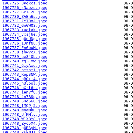
1967725_BPqkcs.jpeg
1967726_zNaozs.jpeg
1967727_GcIJZH.jpeg
1967730_ZAEh6s.jpeg
1967731_ZYT0xJ.jpeg
1967732_GnGW03.jpeg
1967733_iuofak.jpeg
1967734_vxsj6e.jpeg
1967735_g6pUNg.jpeg
1967736_1JnfNu.jpeg
1967737_En6buM.jpeg
1967738_jhwVcX.jpeg
1967739_ue34Ob.jpeg
1967740_rglJxw.jpeg
1967741_6iyAxo.jpeg
1967742_bfsnfI.jpeg
1967743_RepSNW.jpeg
1967744_qBOif4.jpeg
1967745_n3lool.jpeg
1967746_bXrl6c.jpeg
1967747_ienVfU.jpeg
1967748_4n7RSq.jpeg
1967748_6Rd66O.jpeg
1967748_IMQPj5.jpeg
1967748_NnaMkR.jpeg
1967748_UfKMlv.jpeg
1967748_W1XBY8.jpeg
1967748_Zyc5X4.jpeg
1967748_g6RSyM.jpeg
1967748_kEkNJT.jpeg