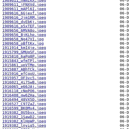
1909611_hNmzkX.jpeg
1909611_jFNXVd.jpeg
1909611_mAPl6I.jpeg
1909616_6Gjexf.jpeg
1909616_Jjm1RM.jpeg
1909616_dvEbKj.jpeg
1909616_p5xTEF.jpeg
1909656_6MVA8o.jpeg
1909656_BjKLhp.jpeg
1909658_Ng47VI.jpg
1909658_oBftKx.jpg
1911914_kmI4je.jpeg
1915799_GMUqSF.jpeg
1915810_6aPq8P.jpeg
1915843_wfmTPl.jpeg
1915861_upVTMp.jpeg
1915887_ABhTCk.jpeg
1915916_efCgoU.jpeg
1915957_OF3vc5.jpeg
1916021_4i7SwB.jpeg
1916065_e66JAj.jpeg
1916118_cNpPO6.jpeg
1916408_gw6ZHa.jpeg
1916494_48VX5D.jpeg
1916527_C97ZaZ.jpeg
1916599_BK0Mv4.jpeg
1919382_0U5bvx.jpeg
1919382_1SawD2.jpeg
1919382_KlHpWP.jpeg
1919382_lnyiq5.jpeg