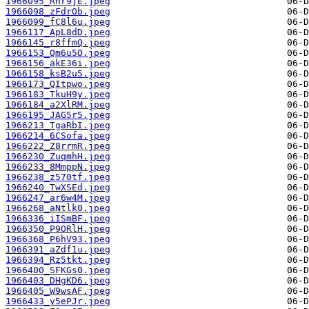
1966095_Rnr9jE.jpeg
1966098_zFdrOb.jpeg
1966099_fC8l6u.jpeg
1966117_ApL8dD.jpeg
1966145_r8ffmQ.jpeg
1966153_Qm6u5O.jpeg
1966156_akE36i.jpeg
1966158_ksB2u5.jpeg
1966173_QItpwo.jpeg
1966183_TkuH9y.jpeg
1966184_a2XlRM.jpeg
1966195_JAG5r5.jpeg
1966213_TgaRbI.jpeg
1966214_6CSofa.jpeg
1966222_Z8rrmR.jpeg
1966230_ZuqmhH.jpeg
1966233_8MmppN.jpeg
1966238_z570tf.jpeg
1966240_TwXSEd.jpeg
1966247_ar6w4M.jpeg
1966268_aNtlk0.jpeg
1966336_iISmBF.jpeg
1966350_P9ORlH.jpeg
1966368_P6hV93.jpeg
1966391_aZdf1u.jpeg
1966394_Rz5tkt.jpeg
1966400_SFKGs0.jpeg
1966403_DHgKD6.jpeg
1966405_W9wsAF.jpeg
1966433_y5ePJr.jpeg