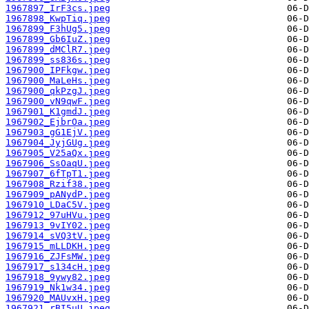
1967897_IrF3cs.jpeg
1967898_KwpTiq.jpeg
1967899_F3hUg5.jpeg
1967899_Gb6IuZ.jpeg
1967899_dMClR7.jpeg
1967899_ss836s.jpeg
1967900_IPFkgw.jpeg
1967900_MaLeHs.jpeg
1967900_qkPzgJ.jpeg
1967900_vN9qwF.jpeg
1967901_K1gmdJ.jpeg
1967902_EjbrOa.jpeg
1967903_gG1EjV.jpeg
1967904_JyjGUg.jpeg
1967905_V25aQx.jpeg
1967906_SsOaqU.jpeg
1967907_6fTpT1.jpeg
1967908_Rzif38.jpeg
1967909_pANydP.jpeg
1967910_LDaC5V.jpeg
1967912_97uHVu.jpeg
1967913_9vIY02.jpeg
1967914_sVQ3tV.jpeg
1967915_mLLDKH.jpeg
1967916_ZJFsMW.jpeg
1967917_s134cH.jpeg
1967918_9ywy82.jpeg
1967919_Nk1w34.jpeg
1967920_MAUvxH.jpeg
1967921_rBI5uU.jpeg