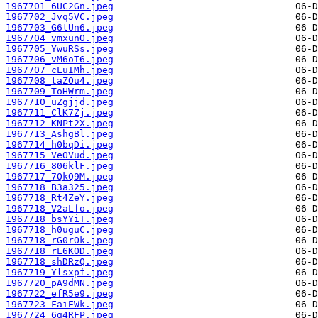
1967701_6UC2Gn.jpeg
1967702_Jvq5VC.jpeg
1967703_G6tUn6.jpeg
1967704_vmxunO.jpeg
1967705_YwuRSs.jpeg
1967706_vM6oT6.jpeg
1967707_cLuIMh.jpeg
1967708_taZOu4.jpeg
1967709_ToHWrm.jpeg
1967710_uZgjjd.jpeg
1967711_ClK7Zj.jpeg
1967712_KNPt2X.jpeg
1967713_AshgBl.jpeg
1967714_h0bqDi.jpeg
1967715_VeOVud.jpeg
1967716_806klF.jpeg
1967717_7QkQ9M.jpeg
1967718_B3a325.jpeg
1967718_Rt4ZeY.jpeg
1967718_V2aLfo.jpeg
1967718_bsYYiT.jpeg
1967718_h0uguC.jpeg
1967718_rG0rOk.jpeg
1967718_rL6KOD.jpeg
1967718_shDRzQ.jpeg
1967719_Ylsxpf.jpeg
1967720_pA9dMN.jpeg
1967722_efR5e9.jpeg
1967723_FaiEWk.jpeg
1967724_6g4RFP.jpeg