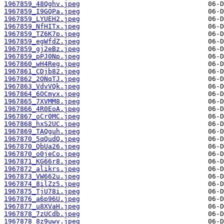
1967859_48Qghv.jpeg
1967859_I9GQPa.jpeg
1967859_LYUEH2.jpeg
1967859_NfHITx.jpeg
1967859_TZ6K7p.jpeg
1967859_egWfdZ.jpeg
1967859_gj2eBz.jpeg
1967859_pPJ0Np.jpeg
1967860_wH4Reg.jpeg
1967861_CDjb82.jpeg
1967862_2ONqTJ.jpeg
1967863_VdvVQk.jpeg
1967864_6OCmyx.jpeg
1967865_7XVMM8.jpeg
1967866_4R0EoA.jpeg
1967867_oCr0MC.jpeg
1967868_hxS2UC.jpeg
1967869_TAQguh.jpeg
1967870_5qQudQ.jpeg
1967870_QbUa26.jpeg
1967870_o0jeCo.jpeg
1967871_KG66r8.jpeg
1967872_alikrs.jpeg
1967873_VW662u.jpeg
1967874_8ilZz5.jpeg
1967875_TjU78i.jpeg
1967876_a6p96U.jpeg
1967877_u8XVaH.jpeg
1967878_7zUCdb.jpeg
1967878_8z9uwv.jpeg