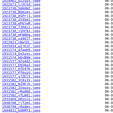
1919461_QZ25uY.jpeg
1922673_lrXCVd.jpeg
1923730_5mbUWZ.jpeg
1923730_BUmimy.jpeg
1923730_HSPrj3.jpeg
1923730_ZV4Xm1.jpeg
1923730_eP67wM.jpeg
1923730_f3PAs1.jpeg
1923730_jShF91.jpeg
1923730_mFW8Ha.jpeg
1923730_va9Ulf.jpeg
1923923_vBwtEL.jpeg
1925034_w2jKzF.jpeg
1931574_Afwwp9.jpeg
1931574_GxXzgx.jpeg
1931574_bDvB6W.jpeg
1931577_9ZgAdZ.jpeg
1931577_E658aZ.jpeg
1931577_OfE4TK.jpeg
1931577_Pf6uzG.jpeg
1931577_y7ZElX.jpeg
1931582_3t8sIV.jpeg
1931582_6ZXKjh.jpeg
1931582_IUgwzo.jpeg
1931582_rMyAR0.jpeg
1931582_yfLWdi.jpeg
1933469_pRvoio.jpeg
1938798_rjf2m5.jpeg
1938799_r0edmv.jpeg
1944031_kUKMT1.jpeg