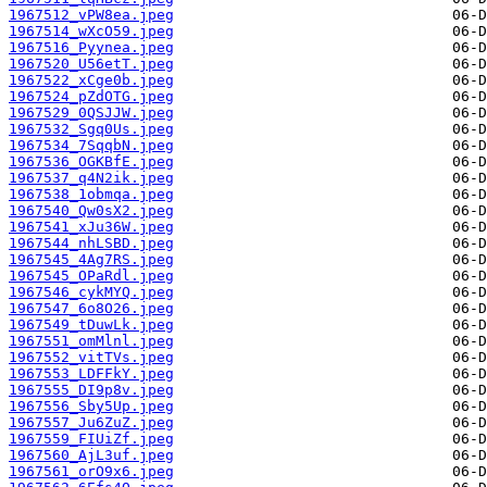
1967512_vPW8ea.jpeg
1967514_wXcO59.jpeg
1967516_Pyynea.jpeg
1967520_U56etT.jpeg
1967522_xCge0b.jpeg
1967524_pZdOTG.jpeg
1967529_0QSJJW.jpeg
1967532_Sgq0Us.jpeg
1967534_7SqqbN.jpeg
1967536_OGKBfE.jpeg
1967537_q4N2ik.jpeg
1967538_1obmqa.jpeg
1967540_Qw0sX2.jpeg
1967541_xJu36W.jpeg
1967544_nhLSBD.jpeg
1967545_4Ag7RS.jpeg
1967545_OPaRdl.jpeg
1967546_cykMYQ.jpeg
1967547_6o8O26.jpeg
1967549_tDuwLk.jpeg
1967551_omMlnl.jpeg
1967552_vitTVs.jpeg
1967553_LDFFkY.jpeg
1967555_DI9p8v.jpeg
1967556_Sby5Up.jpeg
1967557_Ju6ZuZ.jpeg
1967559_FIUiZf.jpeg
1967560_AjL3uf.jpeg
1967561_orO9x6.jpeg