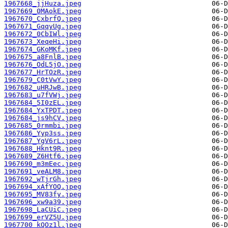
1967668_jjHuza.jpeg
1967669_0MAokE.jpeg
1967670_CxbrfQ.jpeg
1967671_GqqyUg.jpeg
1967672_0CbIWl.jpeg
1967673_XeqeHi.jpeg
1967674_GKoMKf.jpeg
1967675_a8FnlB.jpeg
1967676_OdL5jO.jpeg
1967677_HrTOzR.jpeg
1967679_C0tVwY.jpeg
1967682_uHRJwB.jpeg
1967683_u7fVWj.jpeg
1967684_5I0zEL.jpeg
1967684_YxTPDT.jpeg
1967684_js9hCV.jpeg
1967685_0rmmbi.jpeg
1967686_Yyp3ss.jpeg
1967687_YgV6rL.jpeg
1967688_Hknt9R.jpeg
1967689_Z6Htf6.jpeg
1967690_m3mEec.jpeg
1967691_veALM8.jpeg
1967692_wTjrGh.jpeg
1967694_xAfYOQ.jpeg
1967695_MV83fy.jpeg
1967696_xw9a39.jpeg
1967698_LaCUiC.jpeg
1967699_erVZ5U.jpeg
1967700_kQOz1l.jpeg