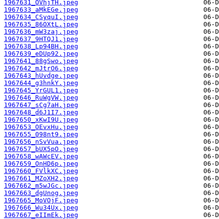
1967631_OVhjTH.jpeg
1967633_aMkEGe.jpeg
1967634_CSyquI.jpeg
1967635_86OXtL.jpeg
1967636_mW3zaj.jpeg
1967637_9HTQJ1.jpeg
1967638_Lp94BH.jpeg
1967639_eDUp92.jpeg
1967641_88gSwo.jpeg
1967642_mJtrO6.jpeg
1967643_hUvdge.jpeg
1967644_g3hnkY.jpeg
1967645_YrGUL1.jpeg
1967646_RuWgVW.jpeg
1967647_sCg7aH.jpeg
1967648_d6J1I7.jpeg
1967650_xKwI9U.jpeg
1967653_OEvxHu.jpeg
1967655_098nt9.jpeg
1967656_nSvVua.jpeg
1967657_bUX5pO.jpeg
1967658_wAWcEV.jpeg
1967659_OnHD6p.jpeg
1967660_FVlkXC.jpeg
1967661_MZoXH2.jpeg
1967662_m5wJGc.jpeg
1967663_dgUnog.jpeg
1967665_MoVOjF.jpeg
1967666_Wu34Ux.jpeg
1967667_eIImEk.jpeg