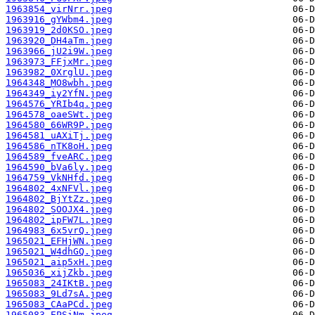
1963854_virNrr.jpeg
1963916_gYWbm4.jpeg
1963919_2d0KSO.jpeg
1963920_DH4aTm.jpeg
1963966_jU2i9W.jpeg
1963973_FFjxMr.jpeg
1963982_0XrglU.jpeg
1964348_MO8wbh.jpeg
1964349_iy2YfN.jpeg
1964576_YRIb4q.jpeg
1964578_oaeSWt.jpeg
1964580_66WR9P.jpeg
1964581_uAXiTj.jpeg
1964586_nTK8oH.jpeg
1964589_fveARC.jpeg
1964590_bVa6ly.jpeg
1964759_VkNHfd.jpeg
1964802_4xNFVl.jpeg
1964802_BjYtZz.jpeg
1964802_SOOJX4.jpeg
1964802_ipFW7L.jpeg
1964983_6x5vrQ.jpeg
1965021_EFHjWN.jpeg
1965021_W4dhGQ.jpeg
1965021_aip5xH.jpeg
1965036_xijZkb.jpeg
1965083_24IKtB.jpeg
1965083_9Ld7sA.jpeg
1965083_CAaPCd.jpeg
1965083_EPSiNm.jpeg