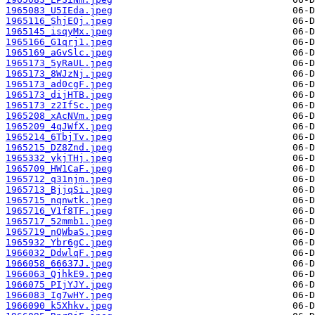
1965083_U5IEda.jpeg
1965116_ShjEQj.jpeg
1965145_isqyMx.jpeg
1965166_G1qrj1.jpeg
1965169_aGvSlc.jpeg
1965173_5yRaUL.jpeg
1965173_8WJzNj.jpeg
1965173_ad0cgF.jpeg
1965173_dijHTB.jpeg
1965173_z2IfSc.jpeg
1965208_xAcNVm.jpeg
1965209_4qJWfX.jpeg
1965214_6TbjTv.jpeg
1965215_DZ8Znd.jpeg
1965332_ykjTHj.jpeg
1965709_HW1CaF.jpeg
1965712_q31njm.jpeg
1965713_BjjqSi.jpeg
1965715_nqnwtk.jpeg
1965716_V1f8TF.jpeg
1965717_52mmb1.jpeg
1965719_nQWbaS.jpeg
1965932_Ybr6gC.jpeg
1966032_DdwlqF.jpeg
1966058_66637J.jpeg
1966063_QjhkE9.jpeg
1966075_PIjYJY.jpeg
1966083_Ig7wHY.jpeg
1966090_k5Xhkv.jpeg