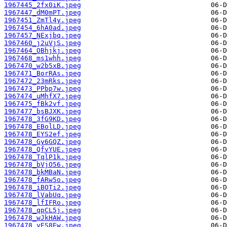
1967445_2fx0iK.jpeg
1967447_dM0mPT.jpeg
1967451_ZmTl4y.jpeg
1967454_6hA0ad.jpeg
1967457_NExjbq.jpeg
1967460_j2uVjS.jpeg
1967464_OBhjkj.jpeg
1967468_ms1whh.jpeg
1967470_w2b5xB.jpeg
1967471_BorRAs.jpeg
1967472_23mRks.jpeg
1967473_PPbp7w.jpeg
1967474_uMhfX7.jpeg
1967475_fBk2vf.jpeg
1967477_bsBJXK.jpeg
1967478_3fG9KD.jpeg
1967478_EBolLD.jpeg
1967478_EYS2ef.jpeg
1967478_Gy6GQZ.jpeg
1967478_QfvYUE.jpeg
1967478_TqlP1k.jpeg
1967478_bVjO56.jpeg
1967478_bkMBaN.jpeg
1967478_fARw5o.jpeg
1967478_iBOTi2.jpeg
1967478_lVabUq.jpeg
1967478_lfIFRo.jpeg
1967478_qpCL5j.jpeg
1967478_wJkHAW.jpeg
1967478_yES8Ew.jpeg