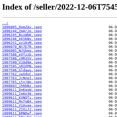
Index of /seller/2022-12-06T754
../
1896005_QpmZAv.jpeg
1896244_ZmArJp.jpeg
1896245_BsxWbK.jpeg
1896246_ek5bNx.jpeg
1896251_oz16yM.jpeg
1906079_Nt7E7R.jpeg
1906085_NJSkmg.jpeg
1907586_pVfzzb.jpeg
1907588_z9R3SV.jpeg
1907590_V18d9m.jpeg
1907595_nRIQPB.jpeg
1907596_Gldawu.jpeg
1907762_vwXdoC.jpeg
1907763_JcNneI.jpeg
1907765_itxjWo.jpeg
1908603_1h6bNz.jpeg
1909611_DnKqoW.jpeg
1909611_Ie6n36.jpeg
1909611_KVNQTi.jpeg
1909611_MxTgB4.jpeg
1909611_V1Ayqe.jpeg
1909611_ZIOiJJ.jpeg
1909611_bRNDwf.jpeg