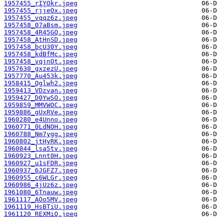
1957455_rIYOkr.jpeg
1957455_rjjeOx.jpeg
1957455_vqqz6z.jpeg
1957458_07aBsm.jpeg
1957458_4R45GQ.jpeg
1957458_AtHnSD.jpeg
1957458_bcU30Y.jpeg
1957458_kdBfMc.jpeg
1957458_vqjnOt.jpeg
1957630_gxzezU.jpeg
1957770_Au453k.jpeg
1958415_Qglwh2.jpeg
1959413_VDzvan.jpeg
1959427_D0YwSO.jpeg
1959859_MMVWOC.jpeg
1959886_gUxRVe.jpeg
1960280_e4Unno.jpeg
1960771_0LdNOH.jpeg
1960788_Nm7ygg.jpeg
1960802_jtHyRK.jpeg
1960844_lsa5tv.jpeg
1960923_Lnnt0H.jpeg
1960927_u1sFDR.jpeg
1960937_6JGFZ7.jpeg
1960955_c6WLGr.jpeg
1960986_4jUz6z.jpeg
1961080_6Tnauw.jpeg
1961117_AOo5MV.jpeg
1961119_HsBTiU.jpeg
1961120_REXMiQ.jpeg