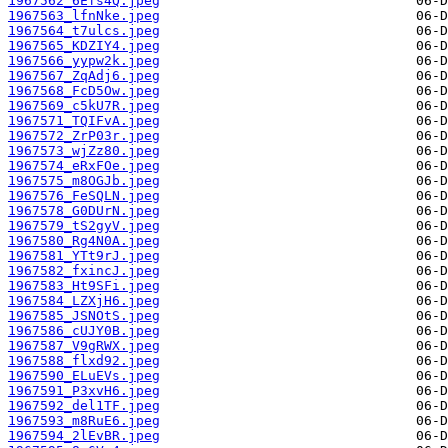
1967562_6Efs4Q.jpeg
1967563_lfnNke.jpeg
1967564_t7ulcs.jpeg
1967565_KDZIY4.jpeg
1967566_yypw2k.jpeg
1967567_ZqAdj6.jpeg
1967568_FcD5Ow.jpeg
1967569_c5kU7R.jpeg
1967571_TQIFvA.jpeg
1967572_ZrP03r.jpeg
1967573_wjZz80.jpeg
1967574_eRxFOe.jpeg
1967575_m8OGJb.jpeg
1967576_FeSQLN.jpeg
1967578_G0DUrN.jpeg
1967579_tS2gyV.jpeg
1967580_Rg4N0A.jpeg
1967581_YTt9rJ.jpeg
1967582_fxincJ.jpeg
1967583_Ht9SFi.jpeg
1967584_LZXjH6.jpeg
1967585_JSNOtS.jpeg
1967586_cUJY0B.jpeg
1967587_V9gRWX.jpeg
1967588_flxd92.jpeg
1967590_ELuEVs.jpeg
1967591_P3xvH6.jpeg
1967592_del1TF.jpeg
1967593_m8RuE6.jpeg
1967594_2lEvBR.jpeg