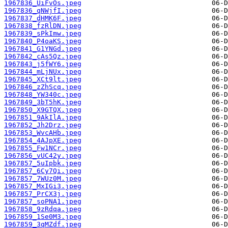
1967836_UiFvOs.jpeg
1967836_qNWjfI.jpeg
1967837_dHMK6F.jpeg
1967838_fzRlDN.jpeg
1967839_sPkImw.jpeg
1967840_P4oaKS.jpeg
1967841_G1YNGd.jpeg
1967842_cAs5Qz.jpeg
1967843_j5fWY6.jpeg
1967844_mLjNUx.jpeg
1967845_XCt9lt.jpeg
1967846_zZhScq.jpeg
1967848_YW340c.jpeg
1967849_3bT5hK.jpeg
1967850_X9GTQX.jpeg
1967851_9AkIlA.jpeg
1967852_Jh2Drz.jpeg
1967853_WvcAHb.jpeg
1967854_4AJpXE.jpeg
1967855_Fw1NCr.jpeg
1967856_vUC42y.jpeg
1967857_5uIpbk.jpeg
1967857_6Cy7Qi.jpeg
1967857_7WUz0M.jpeg
1967857_MxIGi3.jpeg
1967857_PrCX3j.jpeg
1967857_soPNA1.jpeg
1967858_9zRdqa.jpeg
1967859_1Se0M3.jpeg
1967859_3qMZdf.jpeg