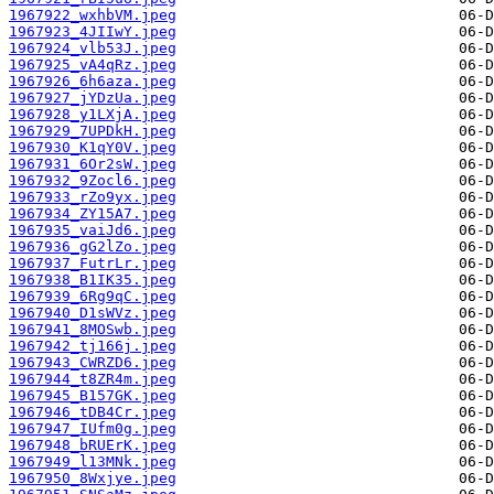
1967922_wxhbVM.jpeg
1967923_4JIIwY.jpeg
1967924_vlb53J.jpeg
1967925_vA4qRz.jpeg
1967926_6h6aza.jpeg
1967927_jYDzUa.jpeg
1967928_y1LXjA.jpeg
1967929_7UPDkH.jpeg
1967930_K1qY0V.jpeg
1967931_6Or2sW.jpeg
1967932_9Zocl6.jpeg
1967933_rZo9yx.jpeg
1967934_ZY15A7.jpeg
1967935_vaiJd6.jpeg
1967936_gG2lZo.jpeg
1967937_FutrLr.jpeg
1967938_B1IK35.jpeg
1967939_6Rg9qC.jpeg
1967940_D1sWVz.jpeg
1967941_8MOSwb.jpeg
1967942_tj166j.jpeg
1967943_CWRZD6.jpeg
1967944_t8ZR4m.jpeg
1967945_B157GK.jpeg
1967946_tDB4Cr.jpeg
1967947_IUfm0g.jpeg
1967948_bRUErK.jpeg
1967949_l13MNk.jpeg
1967950_8Wxjye.jpeg