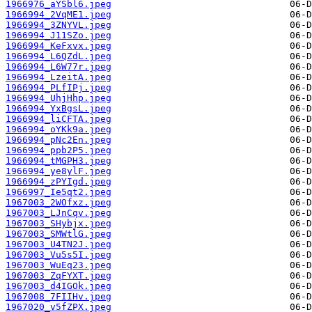
1966976_aYSbl6.jpeg
1966994_2VqME1.jpeg
1966994_3ZNYVL.jpeg
1966994_J11SZo.jpeg
1966994_KeFxvx.jpeg
1966994_L6QZdL.jpeg
1966994_L6W77r.jpeg
1966994_LzeitA.jpeg
1966994_PLfIPj.jpeg
1966994_UhjHhp.jpeg
1966994_YxBgsL.jpeg
1966994_liCFTA.jpeg
1966994_oYKk9a.jpeg
1966994_pNc2En.jpeg
1966994_ppb2P5.jpeg
1966994_tMGPH3.jpeg
1966994_ye8ylF.jpeg
1966994_zPYIgd.jpeg
1966997_Ie5qt2.jpeg
1967003_2WOfxz.jpeg
1967003_LJnCqv.jpeg
1967003_SHybjx.jpeg
1967003_SMWtlG.jpeg
1967003_U4TN2J.jpeg
1967003_Vu5s5I.jpeg
1967003_WuEq23.jpeg
1967003_ZqFYXT.jpeg
1967003_d4IGOk.jpeg
1967008_7FIIHv.jpeg
1967020_v5fZPX.jpeg