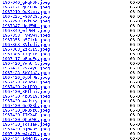
1967046_gNqMSM.jpeg
1967121_qu4BHP.jpeg
1967210_OwXlci.jpeg
1967225_F86A28.jpeg
1967293_Hxf8po.jpeg
1967347_Udd5WU.jpeg
1967349_wfPWMr.jpeg
1967353_FVWSwY.jpeg
1967355_o5ZfrK.jpeg
1967363_8Vlddi.jpeg
1967363_Zzk3IS.jpeg
1967386_I7qSiM.jpeg
1967417_bEudFg.jpeg
1967420_YwhUF5.jpeg
1967421_ZV74y8.jpeg
1967423_5WY4a2.jpeg
1967426_6yDhPE.jpeg
1967428_XdudWJ.jpeg
1967430_2dlPOY.jpeg
1967430_3Kfhni.jpeg
1967430_4p0S19.jpeg
1967430_4wUsiy.jpeg
1967430_6pQ8Sb.jpeg
1967430_DPBxzC.jpeg
1967430_IIKX4P.jpeg
1967430_QPbCWC.jpeg
1967430_TdT1aW.jpeg
1967430_hjNwB5.jpeg
1967430_wJrJ7L.jpeg
1967434_I4MAHS.jpeg