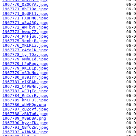
1967770_QZ0OYA.jpeg
1967771_8bTI9o.jpeg
1967771_8qUKt1.jpeg
1967771_FX8HM6.jpeg
1967771_x5wJ5Q.jpeg
1967772_eMTbvF.jpeg
1967773_hwaa7Z.jpeg
1967774_PnFjuu.jpeg
1967775_9exbjB.jpeg
1967776_XRLKLz.jpeg
1967777_c4Ya1N.jpeg
1967778_tyjTOz.jpeg
1967779_KMhEId.jpeg
1967779_L2qRog.jpeg
1967779_RK1D1p.jpeg
1967779_vSJuNu.jpeg
1967780_n39IYr.jpeg
1967781_eIKBAh.jpeg
1967782_C4PEMn.jpeg
1967783_WFJjFc.jpeg
1967784_RnIdrR.jpeg
1967785_knCF3l.jpeg
1967786_xUVKQq.png
1967787_cDZqPf.jpeg
1967788_zRkTu6.jpeg
1967789_X8aDBA.png
1967790_hyzrFK.jpeg
1967791_NBfCZW.jpeg
1967792_WIbN5H.jpeg