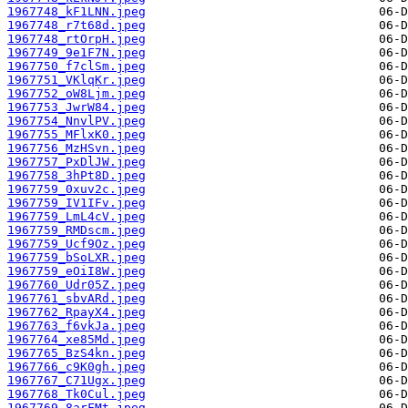
1967748_kF1LNN.jpeg
1967748_r7t68d.jpeg
1967748_rtOrpH.jpeg
1967749_9e1F7N.jpeg
1967750_f7clSm.jpeg
1967751_VKlqKr.jpeg
1967752_oW8Ljm.jpeg
1967753_JwrW84.jpeg
1967754_NnvlPV.jpeg
1967755_MFlxK0.jpeg
1967756_MzHSvn.jpeg
1967757_PxDlJW.jpeg
1967758_3hPt8D.jpeg
1967759_0xuv2c.jpeg
1967759_IV1IFv.jpeg
1967759_LmL4cV.jpeg
1967759_RMDscm.jpeg
1967759_Ucf9Oz.jpeg
1967759_bSoLXR.jpeg
1967759_eOiI8W.jpeg
1967760_Udr05Z.jpeg
1967761_sbvARd.jpeg
1967762_RpayX4.jpeg
1967763_f6vkJa.jpeg
1967764_xe85Md.jpeg
1967765_BzS4kn.jpeg
1967766_c9K0gh.jpeg
1967767_C71Ugx.jpeg
1967768_Tk0Cul.jpeg
1967769_8arFMt.jpeg