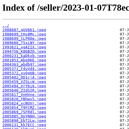
Index of /seller/2023-01-07T78e
../
1988687_gUV6b1.jpeg
1988699_tHs8Mc.jpeg
1988699_tLP00e.jpeg
1989680_T5sLNY.jpeg
1993621_xgAIIX.jpeg
1994756_K86BZO.jpeg
2000231_kaDkxb.jpeg
2001853_Abq96E.jpeg
2004363_abdb97.jpeg
2005371_FdvVd4.jpeg
2005372_yvQo6B.jpeg
2005402_DD1cjA.jpeg
2005459_VZ5LcW.jpeg
2005494_VrYbi6.jpeg
2005640_ZIdSIR.jpeg
2005817_VnHVne.jpeg
2005820_YBhwv5.jpeg
2005824_xcNUVr.jpeg
2005854_f9FCMZ.jpeg
2005869_7SFRdl.jpeg
2005885_OpYN8H.jpeg
2005890_EbT2Lw.jpeg
2006131_kk7ECC.jpeg