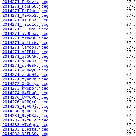
2014271_EeSsyr.jpeg
2014271_Fb6HGO.jpeg
2014271_FcFJhu.jpeg
2014271_KZVXo2.jpeg
2014271_RIiRaX.jpeg
2014271_T31oLd.jpeg
2014271_TOIMa9.jpeg
2014271_aVJhoJ.jpeg
2014271_frXWQ8.jpeg
2014271_gbtLiW.jpeg
2014271_lTMobT.jpeg
2014271_o8PRlL.jpeg
2014271_q1SUAP.jpeg
2014271_sJ0NRY.jpeg
2014271_sz4GSF.jpeg
2014271_yRnwyD.jpeg
2014271_zLdpW4.jpeg
2014271_zyAnRn.jpeg
2014272_Qe0c4y.jpeg
2014273_kW6pbr.jpeg
2014274_64EhwQ.jpeg
2014276_bWY6PU.jpeg
2014276_yRBQrG.jpeg
2014278_4gA9Pj.jpeg
2014280_qouDLx.jpeg
2014281_97yDXJ.jpeg
2014282_4ZmRFc.jpeg
2014283_ATeGgq.jpeg
2014283_LEPzta.jpeg
2014283_N2FUA9.jpeg