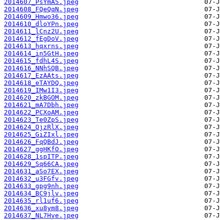
2014607_PsYmA5.jpeg
2014608_FQeQqN.jpeg
2014609_Hmwo36.jpeg
2014610_dloYPn.jpeg
2014611_lCnz2U.jpeg
2014612_fEgDoV.jpeg
2014613_hqxrns.jpeg
2014614_in5GtH.jpeg
2014615_fdhL4S.jpeg
2014616_NNhSQB.jpeg
2014617_EzAAts.jpeg
2014618_eTAYDQ.jpeg
2014619_IMw1I3.jpeg
2014620_zkBGOM.jpeg
2014621_mA7Dbh.jpeg
2014622_PCXoAM.jpeg
2014623_Te0ZpS.jpeg
2014624_OjzRlX.jpeg
2014625_GiZIxl.jpeg
2014626_FqQBdJ.jpeg
2014627_ggHKfO.jpeg
2014628_1spITP.jpeg
2014629_Sq66CA.jpeg
2014631_aSo7EX.jpeg
2014632_u3FGfv.jpeg
2014633_gpg9nh.jpeg
2014634_BC9jlv.jpeg
2014635_rl1uf6.jpeg
2014636_xu8ym8.jpeg
2014637_NL7Hve.jpeg