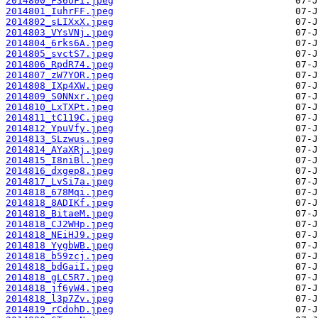
2014800_F36oFI.jpeg
2014801_IuhrFF.jpeg
2014802_sLIXxX.jpeg
2014803_VYsVNj.jpeg
2014804_6rks6A.jpeg
2014805_svctS7.jpeg
2014806_RpdR74.jpeg
2014807_zW7YOR.jpeg
2014808_IXp4XW.jpeg
2014809_S0NNxr.jpeg
2014810_LxTXPt.jpeg
2014811_tC119C.jpeg
2014812_YpuVfy.jpeg
2014813_SLzwus.jpeg
2014814_AYaXRj.jpeg
2014815_I8niBl.jpeg
2014816_dxgep8.jpeg
2014817_LvSi7a.jpeg
2014818_678Mqi.jpeg
2014818_8ADIKf.jpeg
2014818_BitaeM.jpeg
2014818_CJ2WHp.jpeg
2014818_NEiHJ9.jpeg
2014818_YygbWB.jpeg
2014818_b59zcj.jpeg
2014818_bdGaiI.jpeg
2014818_gLC5R7.jpeg
2014818_jf6yW4.jpeg
2014818_l3p7Zv.jpeg
2014819_rCdohD.jpeg