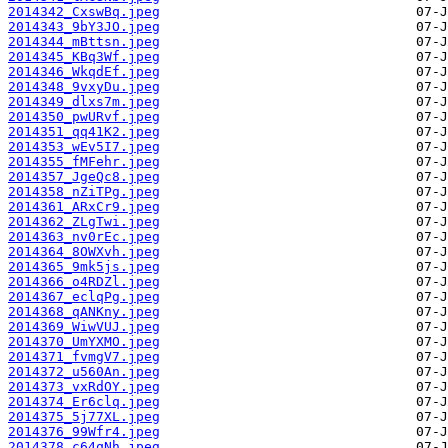
2014342_CxswBq.jpeg
2014343_9bY3JO.jpeg
2014344_mBttsn.jpeg
2014345_KBq3Wf.jpeg
2014346_WkqdEf.jpeg
2014348_9vxyDu.jpeg
2014349_dlxs7m.jpeg
2014350_pwURvf.jpeg
2014351_qq41K2.jpeg
2014353_wEv5I7.jpeg
2014355_fMFehr.jpeg
2014357_JgeQc8.jpeg
2014358_nZiTPg.jpeg
2014361_ARxCr9.jpeg
2014362_ZLgTwi.jpeg
2014363_nv0rEc.jpeg
2014364_8OWXvh.jpeg
2014365_9mk5js.jpeg
2014366_o4RDZl.jpeg
2014367_eclqPg.jpeg
2014368_qANKny.jpeg
2014369_WiwVUJ.jpeg
2014370_UmYXMO.jpeg
2014371_fvmgV7.jpeg
2014372_u560An.jpeg
2014373_vxRdOY.jpeg
2014374_Er6clq.jpeg
2014375_5j77XL.jpeg
2014376_99Wfr4.jpeg
2014378_c64qNh.jpeg