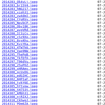
2014283_Ok4vLj.jpeg
2014283_br15V4.jpeg
2014283_hNG217.jpeg
2014283_xiph31.jpeg
2014283_zw4dmI.jpeg
2014284_tYgRVv.jpeg
2014285_NpvbCP.jpeg
2014286_Obv18K.jpeg
2014287_aygVRd.jpeg
2014288_IC3iCs.jpeg
2014290_cSz9Xo.jpeg
2014291_8syAhu.jpeg
2014292_KvsYKa.jpeg
2014293_4TW7k6.jpeg
2014294_Vap9NW.jpeg
2014295_fhePpB.jpeg
2014296_TkfDfQ.jpeg
2014297_T96dVu.jpeg
2014298_25uPOZ.jpeg
2014299_xHRAmv.jpeg
2014300_gcUxDG.jpeg
2014301_edGIHC.jpeg
2014302_6HPIaF.jpeg
2014304_tykY6E.jpeg
2014305_hYtvpw.jpeg
2014306_tH753t.jpeg
2014307_kMbh31.jpeg
2014308_njRIXJ.jpeg
2014310_CkhwgJ.jpeg
2014311_PDm6ZA.jpeg