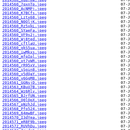
2014560_7qxnTp.jpeg
2014560_AcNMPj.jpeg
2014560_K7BCfs.jpeg
2014560_Lztx68.jpeg
2014560_N0OljK.jpeg
2014560_Rz5xkL.jpeg
2014560_SYaeFa.jpeg
2014560_VF9s2j.jpeg
2014560_Wj8ted.jpeg
2014560_cftlaU.jpeg
2014560_gkS5ua.jpeg
2014560_iwMkxs.jpeg
2014560_mfqIpl.jpeg
2014560_ot7yWR.jpeg
2014560_rR95xV.jpeg
2014560_sSgin8.jpeg
2014560_v5dQaY.jpeg
2014560_y6GgM8.jpeg
2014561_GGNsjD.jpeg
2014563_KBuU7B.jpeg
2014564_Wz6Rlv.jpeg
2014565_BJrfUN.jpeg
2014566_Q0lQpX.jpeg
2014567_pNzhJd.jpeg
2014568_Pfo524.jpeg
2014569_64mwBF.jpeg
2014570_I3dYea.jpeg
2014571_eR8F9b.jpeg
2014572_RUVhDu.jpeg