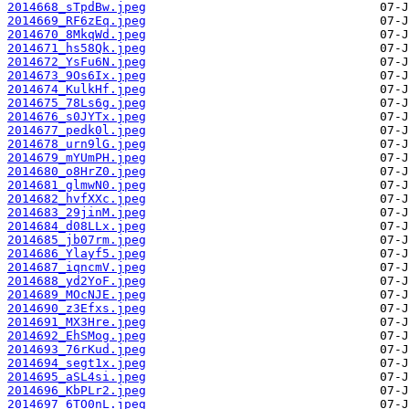
2014668_sTpdBw.jpeg
2014669_RF6zEq.jpeg
2014670_8MkqWd.jpeg
2014671_hs58Qk.jpeg
2014672_YsFu6N.jpeg
2014673_9Os6Ix.jpeg
2014674_KulkHf.jpeg
2014675_78Ls6g.jpeg
2014676_s0JYTx.jpeg
2014677_pedk0l.jpeg
2014678_urn9lG.jpeg
2014679_mYUmPH.jpeg
2014680_o8HrZ0.jpeg
2014681_glmwN0.jpeg
2014682_hvfXXc.jpeg
2014683_29jinM.jpeg
2014684_d08LLx.jpeg
2014685_jb07rm.jpeg
2014686_Ylayf5.jpeg
2014687_iqncmV.jpeg
2014688_yd2YoF.jpeg
2014689_MOcNJE.jpeg
2014690_z3Efxs.jpeg
2014691_MX3Hre.jpeg
2014692_EhSMog.jpeg
2014693_76rKud.jpeg
2014694_segt1x.jpeg
2014695_aSL4si.jpeg
2014696_KbPLr2.jpeg
2014697_6TO0nL.jpeg