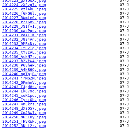
2014223_gXYOQX.jpeg
2014224_zXEzg7.jpeg
2014225_PzlAkH.jpeg
2014226_fGNG6l.jpeg
2014227_RWmfe0.jpeg
2014228_rZX6n9.jpeg
2014229_JS1fv1.jpeg
2014230_xacPqc.jpeg
2014231_PaATIK.jpeg
2014232_J8s4An.jpeg
2014233_9MRxNi.jpeg
2014234_Tt02lq.jpeg
2014235_tY8zAL.jpeg
2014236_AcNN7r.jpeg
2014237_hZVfW4.jpeg
2014238_P6vheP.jpeg
2014239_A4NB6Q.jpeg
2014240_ngTpjB.jpeg
2014241_jrMGZM.jpeg
2014242_0PmhnV.jpeg
2014243_EJgd8s.jpeg
2014244_EkO79q.jpeg
2014245_xuK1pd.jpeg
2014246_IyciOb.jpeg
2014247_4mCkrs.jpeg
2014248_dX3Q57.jpeg
2014249_CoJ8wI.jpeg
2014250_N65T0y.jpeg
2014251_THVRWN.jpeg
2014252_3NLL2r.jpeg