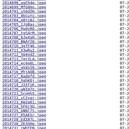
2014698_wqCh4m.jpeg
2014699_MfG0mo.jpeg
2014701_ut6dZH.jpeg
2014703_8kCuYz.jpeg
2014704_q8tiNJ.jpeg
2014705_1JgBas.jpeg
2014706_PwdyRQ.jpeg
2014707_tg54rM.jpeg
2014708_6JeXqH.jpeg
2014709_BNAYZ8.jpeg
2014710_3gTF4k.jpeg
2014711_X3wRu2.jpeg
2014712_564VdZ.jpeg
2014713_7qr2LA.jpeg
2014714_ec4g6L.jpeg
2014715_gVdxS8.jpeg
2014716_PhjAQB.jpeg
2014717_8adefd.jpeg
2014718_XqhKDj.jpeg
2014719_J2XTzK.jpeg
2014720_wWIm7n.jpeg
2014721_5cnHS5.jpeg
2014722_vC2yar.jpeg
2014723_6W2a61.jpeg
2014724_hF6r3U.jpeg
2014725_GNNl7S.jpeg
2014727_R5AE5r.jpeg
2014728_EdZA7L.jpeg
2014730_ZE3GHe.jpeg
2014731_rWDfEN.jpeg