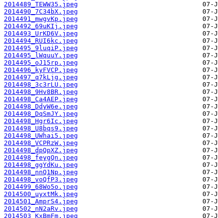
2014489_TEWW35.jpeg
2014490_7C34bX.jpeg
2014491_mwgvKp.jpeg
2014492_69uKIj.jpeg
2014493_UrKD6V.jpeg
2014494_RUI6kc.jpeg
2014495_9luqiP.jpeg
2014495_lWquuY.jpeg
2014495_oJ15rp.jpeg
2014496_kyFVCP.jpeg
2014497_q7kLjg.jpeg
2014498_3c3rLU.jpeg
2014498_9Hv8BR.jpeg
2014498_Ca4AEP.jpeg
2014498_DdyW6e.jpeg
2014498_DqSmJY.jpeg
2014498_Hgr6Ic.jpeg
2014498_U8bqs9.jpeg
2014498_UWhai5.jpeg
2014498_VCPRzW.jpeg
2014498_dpQpXZ.jpeg
2014498_feygQn.jpeg
2014498_ggYdKu.jpeg
2014498_nnQ1Np.jpeg
2014498_voQfP3.jpeg
2014499_68Wo5o.jpeg
2014500_uyxtMk.jpeg
2014501_AmprS4.jpeg
2014502_nN2aRv.jpeg
2014503_KxBmFm.jpeg