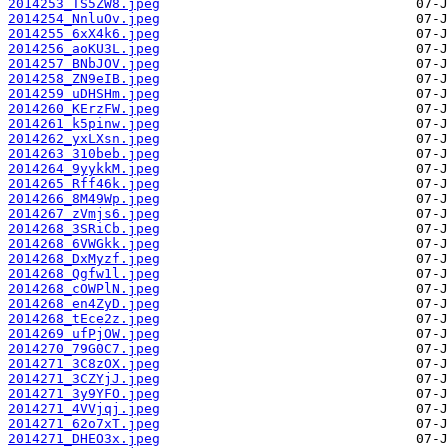
2014253_TS5ZW8.jpeg
2014254_NnluOv.jpeg
2014255_6xX4k6.jpeg
2014256_aoKU3L.jpeg
2014257_BNbJOV.jpeg
2014258_ZN9eIB.jpeg
2014259_uDHSHm.jpeg
2014260_KErzFW.jpeg
2014261_k5pinw.jpeg
2014262_yxLXsn.jpeg
2014263_310beb.jpeg
2014264_9yykkM.jpeg
2014265_Rff46k.jpeg
2014266_8M49Wp.jpeg
2014267_zVmjs6.jpeg
2014268_3SRiCb.jpeg
2014268_6VWGkk.jpeg
2014268_DxMyzf.jpeg
2014268_Qgfw1l.jpeg
2014268_cOWPlN.jpeg
2014268_en4ZyD.jpeg
2014268_tEce2z.jpeg
2014269_ufPjOW.jpeg
2014270_79G0C7.jpeg
2014271_3C8zOX.jpeg
2014271_3CZYjJ.jpeg
2014271_3y9YFO.jpeg
2014271_4VVjqj.jpeg
2014271_62o7xT.jpeg
2014271_DHEO3x.jpeg