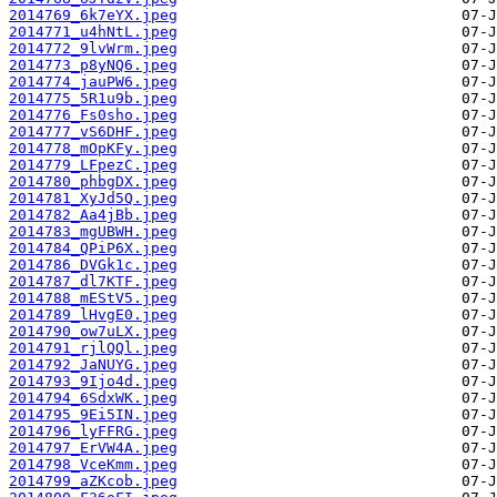
2014769_6k7eYX.jpeg
2014771_u4hNtL.jpeg
2014772_9lvWrm.jpeg
2014773_p8yNQ6.jpeg
2014774_jauPW6.jpeg
2014775_5R1u9b.jpeg
2014776_Fs0sho.jpeg
2014777_vS6DHF.jpeg
2014778_mOpKFy.jpeg
2014779_LFpezC.jpeg
2014780_phbgDX.jpeg
2014781_XyJd5Q.jpeg
2014782_Aa4jBb.jpeg
2014783_mgUBWH.jpeg
2014784_QPiP6X.jpeg
2014786_DVGk1c.jpeg
2014787_dl7KTF.jpeg
2014788_mEStV5.jpeg
2014789_lHvgE0.jpeg
2014790_ow7uLX.jpeg
2014791_rjlQQl.jpeg
2014792_JaNUYG.jpeg
2014793_9Ijo4d.jpeg
2014794_6SdxWK.jpeg
2014795_9Ei5IN.jpeg
2014796_lyFFRG.jpeg
2014797_ErVW4A.jpeg
2014798_VceKmm.jpeg
2014799_aZKcob.jpeg