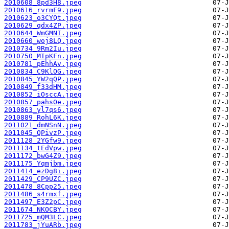
2010608_8pd3H8.jpeg
2010616_rvrmF9.jpeg
2010623_o3CYQt.jpeg
2010629_qdx4ZP.jpeg
2010644_WmGMNI.jpeg
2010660_woj8LQ.jpeg
2010734_9Rm2Iu.jpeg
2010750_MIpKFn.jpeg
2010781_pEhhAv.jpeg
2010834_C9KlOG.jpeg
2010845_YW2qQP.jpeg
2010849_f33dHM.jpeg
2010852_iOsccA.jpeg
2010857_pahsOe.jpeg
2010863_yl7qs6.jpeg
2010889_RohL6K.jpeg
2011021_dmNSnN.jpeg
2011045_QPivzP.jpeg
2011128_2YGfw9.jpeg
2011134_tEdVpw.jpeg
2011172_bwG4Z9.jpeg
2011175_Yqmjbm.jpeg
2011414_ezDg8i.jpeg
2011429_CP9UZC.jpeg
2011478_8Cpp25.jpeg
2011486_s4rmxf.jpeg
2011497_E3Z2pC.jpeg
2011674_NKOCBY.jpeg
2011725_mQM3LC.jpeg
2011783_jYuARb.jpeg