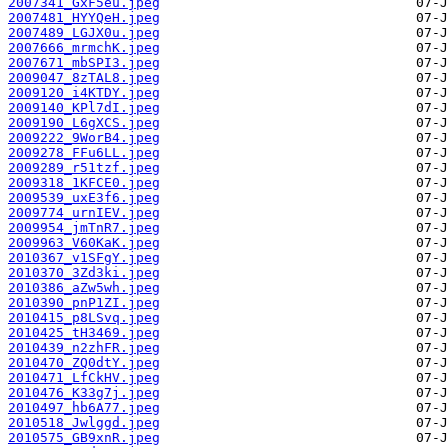
2007341_GxF5eu.jpeg
2007481_HYYQeH.jpeg
2007489_LGJX0u.jpeg
2007666_mrmchK.jpeg
2007671_mbSPI3.jpeg
2009047_8zTAL8.jpeg
2009120_i4KTDY.jpeg
2009140_KPl7dI.jpeg
2009190_L6gXCS.jpeg
2009222_9WorB4.jpeg
2009278_FFu6LL.jpeg
2009289_r51tzf.jpeg
2009318_1KFCE0.jpeg
2009539_uxE3f6.jpeg
2009774_urnIEV.jpeg
2009954_jmTnR7.jpeg
2009963_V60KaK.jpeg
2010367_v1SFgY.jpeg
2010370_3Zd3ki.jpeg
2010386_aZw5wh.jpeg
2010390_pnP1ZI.jpeg
2010415_p8LSvq.jpeg
2010425_tH3469.jpeg
2010439_n2zhFR.jpeg
2010470_ZQ0dtY.jpeg
2010471_LfCkHV.jpeg
2010476_K33g7j.jpeg
2010497_hb6A77.jpeg
2010518_Jwlggd.jpeg
2010575_GB9xnR.jpeg