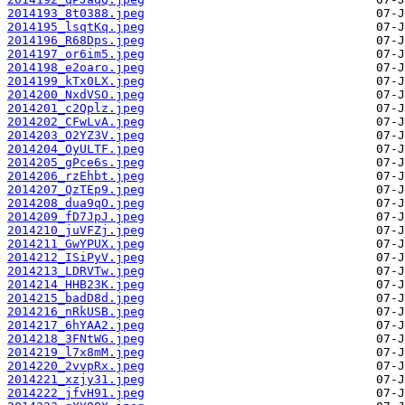
2014193_8t0388.jpeg
2014195_lsqtKq.jpeg
2014196_R68Dps.jpeg
2014197_or6im5.jpeg
2014198_e2oaro.jpeg
2014199_kTx0LX.jpeg
2014200_NxdVSO.jpeg
2014201_c2Qplz.jpeg
2014202_CFwLvA.jpeg
2014203_O2YZ3V.jpeg
2014204_OyULTF.jpeg
2014205_gPce6s.jpeg
2014206_rzEhbt.jpeg
2014207_QzTEp9.jpeg
2014208_dua9qO.jpeg
2014209_fD7JpJ.jpeg
2014210_juVFZj.jpeg
2014211_GwYPUX.jpeg
2014212_ISiPyV.jpeg
2014213_LDRVTw.jpeg
2014214_HHB23K.jpeg
2014215_badD8d.jpeg
2014216_nRkUSB.jpeg
2014217_6hYAA2.jpeg
2014218_3FNtWG.jpeg
2014219_l7x8mM.jpeg
2014220_2vvpRx.jpeg
2014221_xzjy31.jpeg
2014222_jfvH91.jpeg