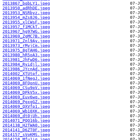
2013867_bqbLY1.jpeg
2013950_adRhDE.jpeg
2013953_NSRbyz.jpeg
2013954_mZs8J6.jpeg
2013955_xlCWsF.jpeg
2013957_f1MCkT.jpeg
2013967_hg97WG.jpeg
2013969_ZgMC7B.jpeg
2013971_Znl9Ay.jpeg
2013973_rMyjCm.jpeg
2013975_8gTAH6.jpeg
2013980_hR5oA3.jpeg
2013981_JhFwD6.jpeg
2013984_Ryidjl.jpeg
2013986_JYcnAd.jpeg
2014002_XTUtpf.jpeg
2014069_1fNegJ.jpeg
2014069_8FQonU.jpeg
2014069_CSu9pV.jpeg
2014069_DPkV5x.jpeg
2014069_Euv6wq.jpeg
2014069_PgxgGZ.jpeg
2014069_QXVfp1.jpeg
2014069_Wb10XK.jpeg
2014069_dt0jUh.jpeg
2014071_PQO16b.jpeg
2014138_H2TWA0.jpeg
2014141_D6ZT0F.jpeg
2014157_sVoKMS.jpeg
2014158_Mfu1iq.jpeg