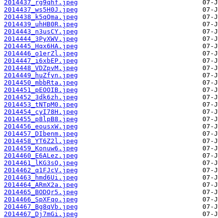
2014437_rg9qhf.jpeg
2014437_ws5H0J.jpeg
2014438_k5qQma.jpeg
2014439_uhHB0R.jpeg
2014443_n3usCY.jpeg
2014444_3PyXWV.jpeg
2014445_Hqx6HA.jpeg
2014446_o1erZl.jpeg
2014447_i6xbEP.jpeg
2014448_VDZpvM.jpeg
2014449_huZfyn.jpeg
2014450_mbbRta.jpeg
2014451_pEOOIB.jpeg
2014452_3dk6zh.jpeg
2014453_tNTpM0.jpeg
2014454_cyI78H.jpeg
2014455_p8lpB8.jpeg
2014456_eousxW.jpeg
2014457_DIbenm.jpeg
2014458_YT6Z2l.jpeg
2014459_Konuw6.jpeg
2014460_E6ALez.jpeg
2014461_lKG3sQ.jpeg
2014462_q1FJcV.jpeg
2014463_hmd6Ui.jpeg
2014464_ARmX2a.jpeg
2014465_BODQr5.jpeg
2014466_SpXFqo.jpeg
2014467_Bg8qVb.jpeg
2014467_Dj7mGi.jpeg