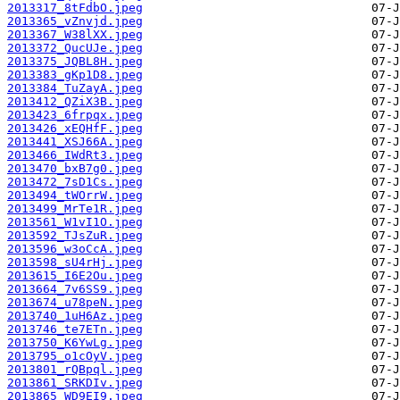
2013317_8tFdbO.jpeg
2013365_vZnvjd.jpeg
2013367_W38lXX.jpeg
2013372_QucUJe.jpeg
2013375_JQBL8H.jpeg
2013383_gKp1D8.jpeg
2013384_TuZayA.jpeg
2013412_QZiX3B.jpeg
2013423_6frpqx.jpeg
2013426_xEQHfF.jpeg
2013441_XSJ66A.jpeg
2013466_IWdRt3.jpeg
2013470_bxB7g0.jpeg
2013472_7sD1Cs.jpeg
2013494_tWOrrW.jpeg
2013499_MrTe1R.jpeg
2013561_W1vI1O.jpeg
2013592_TJsZuR.jpeg
2013596_w3oCcA.jpeg
2013598_sU4rHj.jpeg
2013615_I6E2Ou.jpeg
2013664_7v6SS9.jpeg
2013674_u78peN.jpeg
2013740_1uH6Az.jpeg
2013746_te7ETn.jpeg
2013750_K6YwLg.jpeg
2013795_o1cOyV.jpeg
2013801_rQBpql.jpeg
2013861_SRKDIv.jpeg
2013865_WD9EI9.jpeg