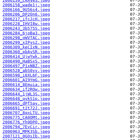
2006139_CkRyeS.jpeg
2006158_wade1j.jpeg
2006166_9U56s4.jpeg
2006206_DP2On6.jpeg
2006217_ifcJcH.jpeg
2006228_IHVI8w.jpeg
2006243_3b575S.jpeg
2006284_6joBa3.jpeg
2006298_gWVTAC.jpeg
2006299_xIPys2.jpeg
2006309_keCIxN.jpeg
2006360_pbAySR.jpeg
2006414_UjwYwk.jpeg
2006490_HaBSxS.jpeg
2006497_P1xNBZ.jpeg
2006528_abS0vv.jpeg
2006590_i6XL6F.jpeg
2006601_AI9YmG.jpeg
2006614_8Emuia.jpeg
2006634_if2ROw.jpeg
2006644_1jWL3S.jpeg
2006648_qykS1p.jpeg
2006665_dPf5ay.jpeg
2006691_t2t72J.jpeg
2006707_8qxLTU.jpeg
2006775_CA0OMt.jpeg
2006776_Yh9DPQ.jpeg
2006794_7EvCir.jpeg
2006963_MPK3Sb.jpeg
2007121_0GOsIb.jpeg