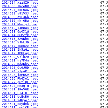
2014504_xzz8I9.jpeg
2014506_TNceNR.jpeg
2014507_xoE6AG.jpeg
2014508_v91V3J.jpeg
2014509_a9FX6b.jpeg
2014510_nkr0Rw.jpeg
2014511_NWnlyJ.jpeg
2014512_T4R8a4.jpeg
2014513_6p0X1W.jpeg
2014514_OGMcfk.jpeg
2014515_ZA9Nhc.jpeg
2014516_YJhLJD.jpeg
2014517_ID8ucc.jpeg
2014518_Ik5zGi.jpeg
2014519_1MHFay.jpeg
2014520_wYlbzD.jpeg
2014521_hj7M4m.jpeg
2014522_mdqKhS.jpeg
2014523_Oc9JUD.jpeg
2014524_i7pAKT.jpeg
2014525_jomUSv.jpeg
2014526_RW6Xo1.jpeg
2014527_gGtlQE.jpeg
2014528_KnxgTH.jpeg
2014531_1PeVGE.jpeg
2014531_LI4THI.jpeg
2014531_UcEsR6.jpeg
2014531_Y4Nye7.jpeg
2014531_p8ydmk.jpeg
2014531_tom1CR.jpeg