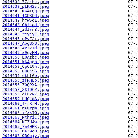
2014638_7Zz4hz.jpeg
2014639_pLRW2v.jpeg
2014640_KG4IQq.jpeg
2014641_1XPXPd.jpeg
2014642_hfw5g1.jpeg
2014643_Gbfked.jpeg
2014644_zdIrnB.jpeg
2014645_rYyeyF.jpeg
2014646_pPvF2i.jpeg
2014647_Aog8XB.jpeg
2014648_APlzId.jpeg
2014649_x9gyHH.jpeg
2014650_LUAzbc.jpeg
2014651_k64ggb.jpeg
2014652_CgC19n.jpeg
2014653_0D8KSG.jpeg
2014654_ckLtGe.jpeg
2014655_zFRHLp.jpeg
2014656_ZOQPXA.jpeg
2014657_XSTQCZ.jpeg
2014658_qLLxP7.jpeg
2014659_LHQLdA.jpeg
2014660_T4rXrH.jpeg
2014661_nXCrpm.jpeg
2014662_iYxkIG.jpeg
2014663_NthriC.jpeg
2014664_K7ZUAw.jpeg
2014665_7n4WRK.jpeg
2014666_GAZWdU.jpeg
2014667_9B0ojy.jpeg