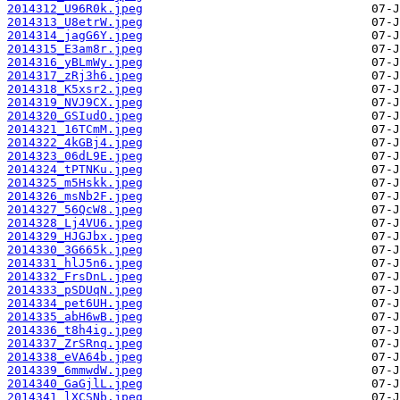
2014312_U96R0k.jpeg
2014313_U8etrW.jpeg
2014314_jagG6Y.jpeg
2014315_E3am8r.jpeg
2014316_yBLmWy.jpeg
2014317_zRj3h6.jpeg
2014318_K5xsr2.jpeg
2014319_NVJ9CX.jpeg
2014320_GSIudO.jpeg
2014321_16TCmM.jpeg
2014322_4kGBj4.jpeg
2014323_06dL9E.jpeg
2014324_tPTNKu.jpeg
2014325_m5Hskk.jpeg
2014326_msNb2F.jpeg
2014327_56QcW8.jpeg
2014328_Lj4VU6.jpeg
2014329_HJGJbx.jpeg
2014330_3G665k.jpeg
2014331_hlJ5n6.jpeg
2014332_FrsDnL.jpeg
2014333_pSDUqN.jpeg
2014334_pet6UH.jpeg
2014335_abH6wB.jpeg
2014336_t8h4ig.jpeg
2014337_ZrSRnq.jpeg
2014338_eVA64b.jpeg
2014339_6mmwdW.jpeg
2014340_GaGjlL.jpeg
2014341_lXCSNb.jpeg