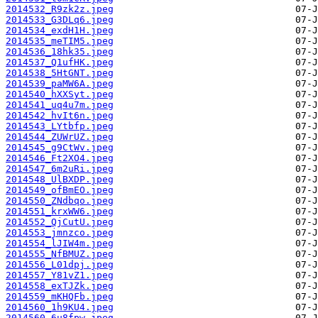
2014532_R9zk2z.jpeg
2014533_G3DLq6.jpeg
2014534_exdH1H.jpeg
2014535_meTIM5.jpeg
2014536_18hk35.jpeg
2014537_Q1ufHK.jpeg
2014538_5HtGNT.jpeg
2014539_paMW6A.jpeg
2014540_hXXSyt.jpeg
2014541_uq4u7m.jpeg
2014542_hvIt6n.jpeg
2014543_LYtbfp.jpeg
2014544_ZUWrUZ.jpeg
2014545_g9CtWv.jpeg
2014546_Ft2XO4.jpeg
2014547_6m2uRi.jpeg
2014548_UlBXDP.jpeg
2014549_ofBmEO.jpeg
2014550_ZNdbqo.jpeg
2014551_krxWW6.jpeg
2014552_QjCutU.jpeg
2014553_jmnzco.jpeg
2014554_lJIW4m.jpeg
2014555_NfBMUZ.jpeg
2014556_L01dpj.jpeg
2014557_Y81vZ1.jpeg
2014558_exTJZk.jpeg
2014559_mKHQFb.jpeg
2014560_1h9KU4.jpeg
2014560_6u8fpw.jpeg