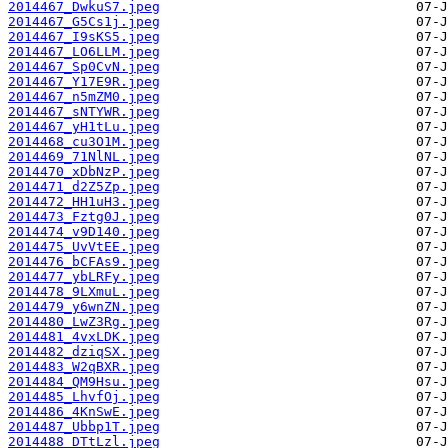
2014467_DwkuS7.jpeg
2014467_G5Cs1j.jpeg
2014467_I9sKS5.jpeg
2014467_LO6LLM.jpeg
2014467_Sp0CvN.jpeg
2014467_Y17E9R.jpeg
2014467_n5mZM0.jpeg
2014467_sNTYWR.jpeg
2014467_yH1tLu.jpeg
2014468_cu3O1M.jpeg
2014469_71NlNL.jpeg
2014470_xDbNzP.jpeg
2014471_d2Z5Zp.jpeg
2014472_HH1uH3.jpeg
2014473_Fztg0J.jpeg
2014474_v9D140.jpeg
2014475_UvVtEE.jpeg
2014476_bCFAs9.jpeg
2014477_ybLRFy.jpeg
2014478_9LXmuL.jpeg
2014479_y6wnZN.jpeg
2014480_LwZ3Rg.jpeg
2014481_4vxLDK.jpeg
2014482_dziqSX.jpeg
2014483_W2qBXR.jpeg
2014484_QM9Hsu.jpeg
2014485_LhvfOj.jpeg
2014486_4KnSwE.jpeg
2014487_Ubbp1T.jpeg
2014488_DTtLzl.jpeg