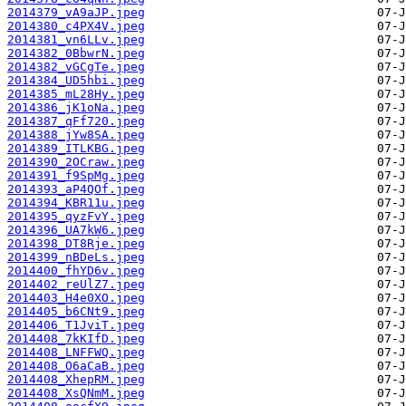
2014379_vA9aJP.jpeg
2014380_c4PX4V.jpeg
2014381_vn6LLv.jpeg
2014382_0BbwrN.jpeg
2014382_vGCgTe.jpeg
2014384_UD5hbi.jpeg
2014385_mL28Hy.jpeg
2014386_jK1oNa.jpeg
2014387_qFf720.jpeg
2014388_jYw8SA.jpeg
2014389_ITLKBG.jpeg
2014390_2OCraw.jpeg
2014391_f9SpMg.jpeg
2014393_aP4QOf.jpeg
2014394_KBR11u.jpeg
2014395_qyzFvY.jpeg
2014396_UA7kW6.jpeg
2014398_DT8Rje.jpeg
2014399_nBDeLs.jpeg
2014400_fhYD6v.jpeg
2014402_reUlZ7.jpeg
2014403_H4e0XO.jpeg
2014405_b6CNt9.jpeg
2014406_T1JviT.jpeg
2014408_7kKIfD.jpeg
2014408_LNFFWQ.jpeg
2014408_O6aCaB.jpeg
2014408_XhepRM.jpeg
2014408_XsQNmM.jpeg