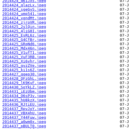
2014424_q61JXs.jpeg
2014424_qlazLx.jpeg
2014424_sgeGyS.jpeg
2014424_ump541.jpeg
2014424_yqndMt.jpeg
2014424_zjroVR.jpeg
2014425_2slQin.jpeg
2014425_4liG8I.jpeg
2014425_EsRL6z.jpeg
2014425_G4CfBr.jpeg
2014425_GRqNd6.jpeg
2014425_Mdx46n.jpeg
2014425_V1ufT1.jpeg
2014425_VuF3RB.jpeg
2014425_Xi6vhr.jpeg
2014425_gvzZVe.jpeg
2014425_ki1s6Z.jpeg
2014427_qqep30.jpeg
2014428_QFzGhL.jpeg
2014429_lK9KyF.jpeg
2014430_SoYkLZ.jpeg
2014431_iEzUbm.jpeg
2014434_O6sP3v.jpeg
2014435_hU8kzX.jpeg
2014436_RJtiEU.jpeg
2014437_RpvJoY.jpeg
2014437_VBX4hU.jpeg
2014437_Y44Fuw.jpeg
2014437_a0wm0x.jpeg
2014437_pBULT0.jpeg