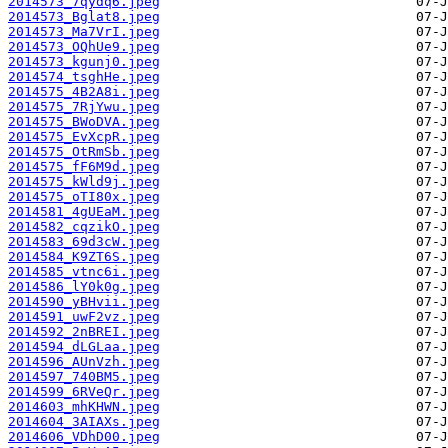
2014573_7qydq6.jpeg
2014573_Bglat8.jpeg
2014573_Ma7VrI.jpeg
2014573_OQhUe9.jpeg
2014573_kgunj0.jpeg
2014574_tsghHe.jpeg
2014575_4B2A8i.jpeg
2014575_7RjYwu.jpeg
2014575_BWoDVA.jpeg
2014575_EvXcpR.jpeg
2014575_OtRmSb.jpeg
2014575_fF6M9d.jpeg
2014575_kWld9j.jpeg
2014575_oTI80x.jpeg
2014581_4gUEaM.jpeg
2014582_cqzikO.jpeg
2014583_69d3cW.jpeg
2014584_K9ZT6S.jpeg
2014585_vtnc6i.jpeg
2014586_lY0k0g.jpeg
2014590_yBHvii.jpeg
2014591_uwF2vz.jpeg
2014592_2nBREI.jpeg
2014594_dLGLaa.jpeg
2014596_AUnVzh.jpeg
2014597_740BM5.jpeg
2014599_6RVeQr.jpeg
2014603_mhKHWN.jpeg
2014604_3AIAXs.jpeg
2014606_VDhD00.jpeg