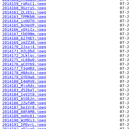
2014159_rqRiC1.jpeg
2014160_9GzruS.jpeg
2014161_ZLzESi.jpeg
2014163_fPMKbN.jpeg
2014164_isHUTH.jpeg
2014165_8cHeVP.jpeg
2014166_yQXiIx.jpeg
2014167_tbD9Nm.jpeg
2014168_627HEY.jpeg
2014169_zmZZ38.jpeg
2014170_2Jxxj4.jpeg
2014171_QZLDbd.jpeg
2014172_JLklgc.jpeg
2014175_sL68w0.jpeg
2014176_aCQY69.jpeg
2014177_f3gHRX.jpeg
2014178_H8AsXs.jpeg
2014179_GYEHa6.jpeg
2014180_E4mRV0.jpeg
2014181_MjsRds.jpeg
2014183_d5Z6qT.jpeg
2014184_IgV2t8.jpeg
2014185_AtOk2n.jpeg
2014186_2ZwfAM.jpeg
2014187_bp1Vr8.jpeg
2014188_68FAM8.jpeg
2014189_gpHz61.jpeg
2014190_WzMXi3.jpeg
2014191_IPDvrL.jpeg
2014192_qPJaqQ.jpeg