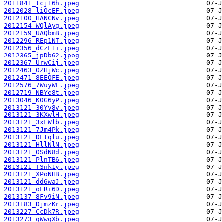
2011841_tcj16h.jpeg
2012028_liOcEF.jpeg
2012100_HANCNv.jpeg
2012154_WQlAyg.jpeg
2012159_UAQbmB.jpeg
2012296_REp1NT.jpeg
2012356_dCzL1i.jpeg
2012365_jpDb62.jpeg
2012367_UrwCij.jpeg
2012463_OZHjWc.jpeg
2012471_8EEOFE.jpeg
2012576_7WuyWF.jpeg
2012719_NBYe8t.jpeg
2013046_K0G6yP.jpeg
2013121_30Yv8v.jpeg
2013121_3KXwlH.jpeg
2013121_3xFWlb.jpeg
2013121_7Jm4Pk.jpeg
2013121_DLtqlu.jpeg
2013121_HllNlN.jpeg
2013121_OSdN8d.jpeg
2013121_PlnTB6.jpeg
2013121_TSnk1y.jpeg
2013121_XPoNHB.jpeg
2013121_dd6waJ.jpeg
2013121_oLRi6D.jpeg
2013137_8Fv9iN.jpeg
2013183_DjmzKr.jpeg
2013227_CcDk7R.jpeg
2013273_qWwqXb.jpeg