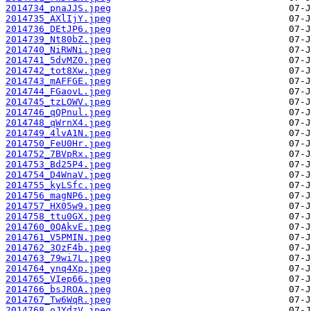
2014734_pnaJJS.jpeg
2014735_AXlIjY.jpeg
2014736_DEtJP6.jpeg
2014739_Nt80bZ.jpeg
2014740_NiRWNi.jpeg
2014741_5dvMZ0.jpeg
2014742_tot8Xw.jpeg
2014743_mAFFGE.jpeg
2014744_FGaovL.jpeg
2014745_tzLOWV.jpeg
2014746_qQPnul.jpeg
2014748_qWrnX4.jpeg
2014749_4lvA1N.jpeg
2014750_FeU0Hr.jpeg
2014752_7BVpRx.jpeg
2014753_Bd25P4.jpeg
2014754_D4WnaV.jpeg
2014755_kyLSfc.jpeg
2014756_magNP6.jpeg
2014757_HX05w9.jpeg
2014758_ttu0GX.jpeg
2014760_0QAkvE.jpeg
2014761_V5PMIN.jpeg
2014762_3OzF4b.jpeg
2014763_79wi7L.jpeg
2014764_ynq4Xp.jpeg
2014765_VIep66.jpeg
2014766_bsJROA.jpeg
2014767_Tw6WqR.jpeg
2014768_oJYdzV.jpeg