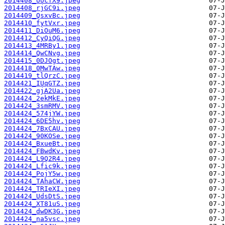
2014408_oocfX9.jpeg
2014408_rjGC9i.jpeg
2014409_QsxvBc.jpeg
2014410_fytVxr.jpeg
2014411_DiOuM6.jpeg
2014412_CyQiQG.jpeg
2014413_4MRBy1.jpeg
2014414_QwCNvg.jpeg
2014415_0DJOgt.jpeg
2014418_0MwTAw.jpeg
2014419_tlQrzC.jpeg
2014421_IUqGTZ.jpeg
2014422_gjA2Ua.jpeg
2014424_2ekMkE.jpeg
2014424_3smRMV.jpeg
2014424_574jYW.jpeg
2014424_6DE5hv.jpeg
2014424_7BxCAU.jpeg
2014424_90KOSe.jpeg
2014424_BxueBt.jpeg
2014424_FBwdKv.jpeg
2014424_L9Q2R4.jpeg
2014424_Lfic9k.jpeg
2014424_PojY5w.jpeg
2014424_TAhaCW.jpeg
2014424_TRIeXI.jpeg
2014424_UdsDtS.jpeg
2014424_XT81uS.jpeg
2014424_dwDK3G.jpeg
2014424_na5vsc.jpeg