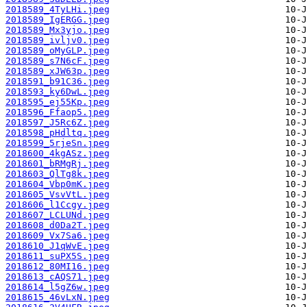
2018589_4TyLHi.jpeg
2018589_IgERGG.jpeg
2018589_Mx3yjo.jpeg
2018589_ivljv0.jpeg
2018589_oMyGLP.jpeg
2018589_s7N6cF.jpeg
2018589_xJW63p.jpeg
2018591_b91C36.jpeg
2018593_ky6DwL.jpeg
2018595_ej55Kp.jpeg
2018596_Ffaop5.jpeg
2018597_J5Rc6Z.jpeg
2018598_pHdltq.jpeg
2018599_5rjeSn.jpeg
2018600_4kgASz.jpeg
2018601_bRMgRj.jpeg
2018603_QlTg8k.jpeg
2018604_Vbp0mK.jpeg
2018605_VsvVtL.jpeg
2018606_l1Ccgy.jpeg
2018607_LCLUNd.jpeg
2018608_d0Da2T.jpeg
2018609_Vx7Sa6.jpeg
2018610_J1qWvE.jpeg
2018611_suPX5S.jpeg
2018612_80MI16.jpeg
2018613_cAQS71.jpeg
2018614_l5gZ6w.jpeg
2018615_46vLxN.jpeg