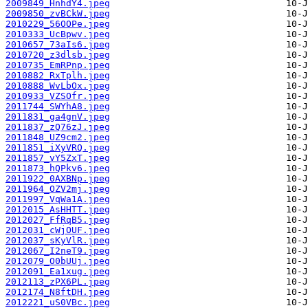
2009849_HnhdY4.jpeg
2009850_zvBCkW.jpeg
2010229_56OOPe.jpeg
2010333_UcBpwv.jpeg
2010657_73aIs6.jpeg
2010720_z3dlsb.jpeg
2010735_EmRPnp.jpeg
2010882_RxTplh.jpeg
2010888_WvLbOx.jpeg
2010933_VZSOfr.jpeg
2011744_SWYhA8.jpeg
2011831_ga4gnV.jpeg
2011837_zQ76zJ.jpeg
2011848_UZ9cm2.jpeg
2011851_iXyVRQ.jpeg
2011857_vY5ZxT.jpeg
2011873_hQPkv6.jpeg
2011922_0AXBNp.jpeg
2011964_OZV2mj.jpeg
2011997_VqWa1A.jpeg
2012015_AsHHTT.jpeg
2012027_FfRqB5.jpeg
2012031_cWjOUF.jpeg
2012037_sKyVlR.jpeg
2012067_I2neT9.jpeg
2012079_O0bUUj.jpeg
2012091_Ea1xug.jpeg
2012113_zPX6PL.jpeg
2012174_N8ftDH.jpeg
2012221_uS0VBc.jpeg