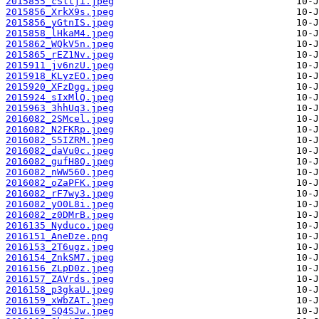
2015855_cSltji.jpeg
2015856_XrkX9s.jpeg
2015856_yGtnIS.jpeg
2015858_lHkaM4.jpeg
2015862_WQkV5n.jpeg
2015865_rEZ1Nv.jpeg
2015911_jv6nzU.jpeg
2015918_KLyzEO.jpeg
2015920_XFzDgg.jpeg
2015924_sIxMlQ.jpeg
2015963_3hhUq3.jpeg
2016082_2SMcel.jpeg
2016082_N2FKRp.jpeg
2016082_S5IZRM.jpeg
2016082_daVu0c.jpeg
2016082_gufH8Q.jpeg
2016082_nWW560.jpeg
2016082_oZaPFK.jpeg
2016082_rF7wy3.jpeg
2016082_yO0L8i.jpeg
2016082_z0DMrB.jpeg
2016135_Nyduco.jpeg
2016151_AneDze.png
2016153_2T6ugz.jpeg
2016154_ZnkSM7.jpeg
2016156_ZLpD0z.jpeg
2016157_ZAVrds.jpeg
2016158_p3gkaU.jpeg
2016159_xWbZAT.jpeg
2016169_SQ4SJw.jpeg