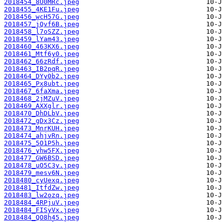
2018454_8U0MRc.jpeg
2018455_4KE1Fu.jpeg
2018456_wcH57G.jpeg
2018457_jQvf6B.jpeg
2018458_l7oSZZ.jpeg
2018459_lYam43.jpeg
2018460_463KX6.jpeg
2018461_Mtf6y0.jpeg
2018462_66zRdf.jpeg
2018463_IB2pqR.jpeg
2018464_DYy0b2.jpeg
2018465_Px8ubt.jpeg
2018467_6faXma.jpeg
2018468_2jMZuV.jpeg
2018469_AXXglr.jpeg
2018470_DhDLbV.jpeg
2018472_gDx3Cz.jpeg
2018473_MnrKUH.jpeg
2018474_ahjvRn.jpeg
2018475_5O1P5h.jpeg
2018476_yhw5FX.jpeg
2018477_GW6BSD.jpeg
2018478_uO5C3y.jpeg
2018479_mesv6N.jpeg
2018480_cyUexq.jpeg
2018481_ItfdZw.jpeg
2018483_lw2ozq.jpeg
2018484_4RPjuV.jpeg
2018484_FISyVx.jpeg
2018484_QO8h45.jpeg