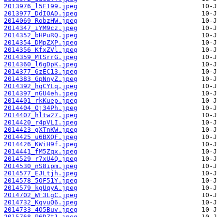
2013976_l5F199.jpeg
2013977_DdIOAD.jpeg
2014069_RobzHW.jpeg
2014347_iYM9cz.jpeg
2014352_bHPuRQ.jpeg
2014354_DMpZXP.jpeg
2014356_KfxZVl.jpeg
2014359_MtSrrG.jpeg
2014360_l6gDpK.jpeg
2014377_6zEC13.jpeg
2014383_GpNnyZ.jpeg
2014392_hqCYLq.jpeg
2014397_nGU4eh.jpeg
2014401_rkKuep.jpeg
2014404_Oj34Ph.jpeg
2014407_hltw27.jpeg
2014420_r4pVLI.jpeg
2014423_gXTnKW.jpeg
2014425_u6BXQF.jpeg
2014426_KWiH9f.jpeg
2014441_fM5Zqx.jpeg
2014529_r7xU4Q.jpeg
2014530_nS8ipm.jpeg
2014577_EJLtjh.jpeg
2014578_5OF51Y.jpeg
2014579_kgUqyA.jpeg
2014702_WF3LgC.jpeg
2014732_KqvuQ6.jpeg
2014733_4O5Buv.jpeg
2015768_P6DZt1.jpeg