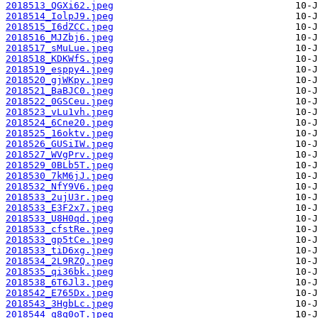
2018513_QGXi62.jpeg
2018514_IolpJ9.jpeg
2018515_I6dZCC.jpeg
2018516_MJZbj6.jpeg
2018517_sMuLue.jpeg
2018518_KDKWfS.jpeg
2018519_esppy4.jpeg
2018520_gjWKpy.jpeg
2018521_BaBJC0.jpeg
2018522_0GSCeu.jpeg
2018523_vLu1vh.jpeg
2018524_6Cne20.jpeg
2018525_16oktv.jpeg
2018526_GUSiIW.jpeg
2018527_WVgPrv.jpeg
2018529_0BLb5T.jpeg
2018530_7kM6jJ.jpeg
2018532_NfY9V6.jpeg
2018533_2ujU3r.jpeg
2018533_E3F2x7.jpeg
2018533_U8H0qd.jpeg
2018533_cfstRe.jpeg
2018533_gp5tCe.jpeg
2018533_tiD6xg.jpeg
2018534_2L9RZQ.jpeg
2018535_qi36bk.jpeg
2018538_6T6Jl3.jpeg
2018542_E765Dx.jpeg
2018543_3HgbLc.jpeg
2018544_q8q0oT.jpeg