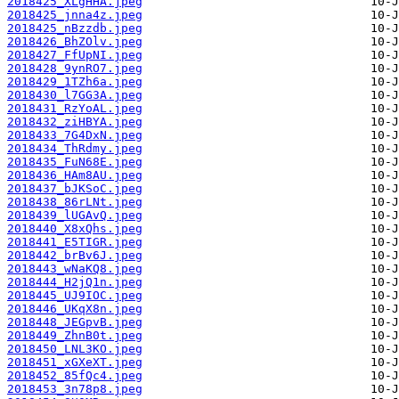
2018425_XLgHHA.jpeg
2018425_jnna4z.jpeg
2018425_nBzzdb.jpeg
2018426_BhZOlv.jpeg
2018427_FfUpNI.jpeg
2018428_9ynRO7.jpeg
2018429_1TZh6a.jpeg
2018430_l7GG3A.jpeg
2018431_RzYoAL.jpeg
2018432_ziHBYA.jpeg
2018433_7G4DxN.jpeg
2018434_ThRdmy.jpeg
2018435_FuN68E.jpeg
2018436_HAm8AU.jpeg
2018437_bJKSoC.jpeg
2018438_86rLNt.jpeg
2018439_lUGAvQ.jpeg
2018440_X8xQhs.jpeg
2018441_E5TIGR.jpeg
2018442_brBv6J.jpeg
2018443_wNaKQ8.jpeg
2018444_H2jQ1n.jpeg
2018445_UJ9IOC.jpeg
2018446_UKqX8n.jpeg
2018448_JEGpvB.jpeg
2018449_ZhnB0t.jpeg
2018450_LNL3KO.jpeg
2018451_xGXeXT.jpeg
2018452_85fQc4.jpeg
2018453_3n78p8.jpeg