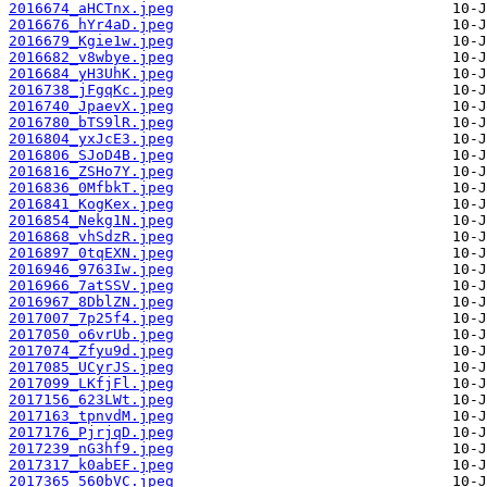
2016674_aHCTnx.jpeg
2016676_hYr4aD.jpeg
2016679_Kgie1w.jpeg
2016682_v8wbye.jpeg
2016684_yH3UhK.jpeg
2016738_jFgqKc.jpeg
2016740_JpaevX.jpeg
2016780_bTS9lR.jpeg
2016804_yxJcE3.jpeg
2016806_SJoD4B.jpeg
2016816_ZSHo7Y.jpeg
2016836_0MfbkT.jpeg
2016841_KogKex.jpeg
2016854_Nekg1N.jpeg
2016868_vhSdzR.jpeg
2016897_0tqEXN.jpeg
2016946_9763Iw.jpeg
2016966_7atSSV.jpeg
2016967_8DblZN.jpeg
2017007_7p25f4.jpeg
2017050_o6vrUb.jpeg
2017074_Zfyu9d.jpeg
2017085_UCyrJS.jpeg
2017099_LKfjFl.jpeg
2017156_623LWt.jpeg
2017163_tpnvdM.jpeg
2017176_PjrjqD.jpeg
2017239_nG3hf9.jpeg
2017317_k0abEF.jpeg
2017365_560bVC.jpeg