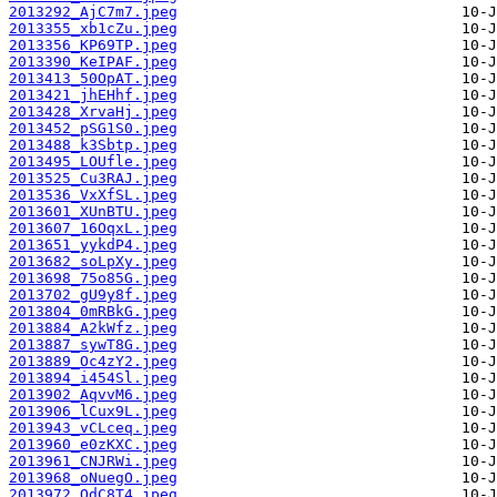
2013292_AjC7m7.jpeg
2013355_xb1cZu.jpeg
2013356_KP69TP.jpeg
2013390_KeIPAF.jpeg
2013413_50OpAT.jpeg
2013421_jhEHhf.jpeg
2013428_XrvaHj.jpeg
2013452_pSG1S0.jpeg
2013488_k3Sbtp.jpeg
2013495_LOUfle.jpeg
2013525_Cu3RAJ.jpeg
2013536_VxXfSL.jpeg
2013601_XUnBTU.jpeg
2013607_16OqxL.jpeg
2013651_yykdP4.jpeg
2013682_soLpXy.jpeg
2013698_75o85G.jpeg
2013702_gU9y8f.jpeg
2013804_0mRBkG.jpeg
2013884_A2kWfz.jpeg
2013887_sywT8G.jpeg
2013889_Oc4zY2.jpeg
2013894_i454Sl.jpeg
2013902_AqvvM6.jpeg
2013906_lCux9L.jpeg
2013943_vCLceq.jpeg
2013960_e0zKXC.jpeg
2013961_CNJRWi.jpeg
2013968_oNuegO.jpeg
2013972_OdC8T4.jpeg