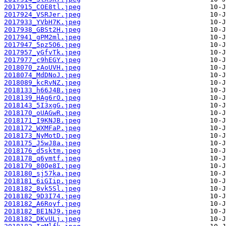
2017915_COE8tl.jpeg
2017924_VSRJer.jpeg
2017933_YVbH7K.jpeg
2017938_GBSt2H.jpeg
2017941_gPM2ml.jpeg
2017947_5pz5O6.jpeg
2017957_yGfvTk.jpeg
2017977_c9hEGY.jpeg
2018070_zAoUVH.jpeg
2018074_MdDNoJ.jpeg
2018089_kcRvNZ.jpeg
2018133_h66J4B.jpeg
2018139_HAg6rO.jpeg
2018143_5I3xgG.jpeg
2018170_oUAGwR.jpeg
2018171_I9KNJB.jpeg
2018172_WXMFaP.jpeg
2018173_NyMotD.jpeg
2018175_J5wJ8a.jpeg
2018176_d5sktm.jpeg
2018178_q6ymtf.jpeg
2018179_80Qe8I.jpeg
2018180_sj57ka.jpeg
2018181_6iGIip.jpeg
2018182_8vk5Sl.jpeg
2018182_9D3I74.jpeg
2018182_A6Royf.jpeg
2018182_BE1NJ9.jpeg
2018182_DKvULj.jpeg