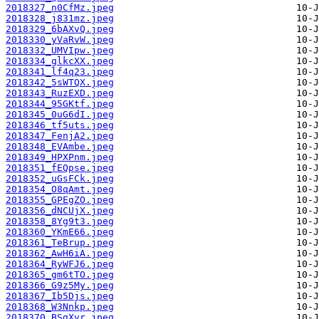
2018327_n0CfMz.jpeg
2018328_j831mz.jpeg
2018329_6bAXvQ.jpeg
2018330_yVaRvW.jpeg
2018332_UMVIpw.jpeg
2018334_glkcXX.jpeg
2018341_lf4q23.jpeg
2018342_5sWTQX.jpeg
2018343_RuzEXD.jpeg
2018344_95GKtf.jpeg
2018345_0uG6dI.jpeg
2018346_tf5uts.jpeg
2018347_FenjA2.jpeg
2018348_EVAmbe.jpeg
2018349_HPXPnm.jpeg
2018351_fEQpse.jpeg
2018352_uGsFCk.jpeg
2018354_O8qAmt.jpeg
2018355_GPEgZO.jpeg
2018356_dNCUjX.jpeg
2018358_8Yg9t3.jpeg
2018360_YKmE66.jpeg
2018361_TeBrup.jpeg
2018362_AwH6iA.jpeg
2018364_RyWFJ6.jpeg
2018365_gm6tTO.jpeg
2018366_G9z5My.jpeg
2018367_Ib5Djs.jpeg
2018368_W3Nnkp.jpeg
2018370_BSgXvr.jpeg