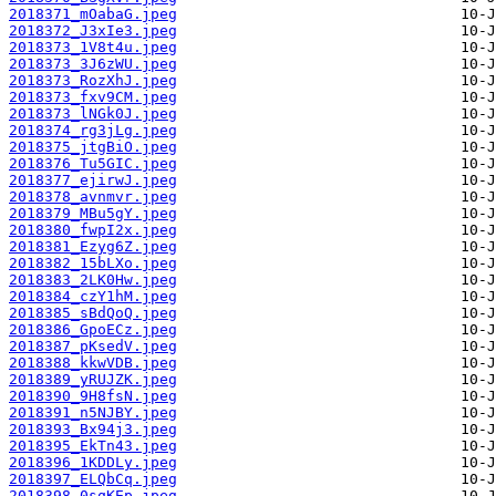
2018371_mOabaG.jpeg
2018372_J3xIe3.jpeg
2018373_1V8t4u.jpeg
2018373_3J6zWU.jpeg
2018373_RozXhJ.jpeg
2018373_fxv9CM.jpeg
2018373_lNGk0J.jpeg
2018374_rg3jLg.jpeg
2018375_jtgBiO.jpeg
2018376_Tu5GIC.jpeg
2018377_ejirwJ.jpeg
2018378_avnmvr.jpeg
2018379_MBu5gY.jpeg
2018380_fwpI2x.jpeg
2018381_Ezyg6Z.jpeg
2018382_15bLXo.jpeg
2018383_2LK0Hw.jpeg
2018384_czY1hM.jpeg
2018385_sBdQoQ.jpeg
2018386_GpoECz.jpeg
2018387_pKsedV.jpeg
2018388_kkwVDB.jpeg
2018389_yRUJZK.jpeg
2018390_9H8fsN.jpeg
2018391_n5NJBY.jpeg
2018393_Bx94j3.jpeg
2018395_EkTn43.jpeg
2018396_1KDDLy.jpeg
2018397_ELQbCq.jpeg
2018398_0sqKEp.jpeg