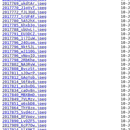
2017769_ukdtAr.jpeg
2017770_J1gVyT.jpeg
2017772_fJL3Ud.jpeg
2017777_trUF4F.jpeg
2017780_5A52hX.jpeg
2017785_6hxb3g.jpeg
2017788_sbUyLj.jpeg
2017791_EU3DCZ.jpeg
2017796_1j7IuW.jpeg
2017796_24Oigm.jpeg
2017796_9kt5JL.jpeg
2017796_wJ110G.jpeg
2017796_yNpyIQ.jpeg
2017798_2RbKhe.jpeg
2017802_NA3RyW.jpeg
2017808_BvczSt.jpeg
2017811_sJOwrP.jpeg
2017812_GAoYob.jpeg
2017814_S6fAv8.jpeg
2017821_esbvDG.jpeg
2017834_caQv8n.jpeg
2017840_MBXBmD.jpeg
2017849_7VLMzv.jpeg
2017851_q6sbD8.jpeg
2017864_ThY8zp.jpeg
2017875_Svd4cr.jpeg
2017884_0FVppv.jpeg
2017890_LyOZF5.jpeg
2017909_6cP7Qw.jpeg
2017914_SlX9K7.jpeg