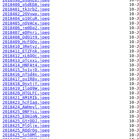
2018400_gSdEDA.jpeg
2018401_tk3rbZ.jpeg
2018402_2OVywp.jpeg
2018404_p10CuR.jpeg
2018405_nQVACe.jpeg
2018406_jm0Dq2.jpeg
2018407_eDPnri.jpeg
2018408_QdO1t9.jpeg
2018409_HcFOQo.jpeg
2018410_3Retyz.jpeg
2018411_ETZFnk.jpeg
2018412_xL6QOc.jpeg
2018413_oTcxxi.jpeg
2018414_HNFAt4.jpeg
2018415_5v1vjD.jpeg
2018416_nTSd4n.jpeg
2018417_ovIR8y.jpeg
2018418_0nvtjY.jpeg
2018419_IlpQ9W.jpeg
2018420_HTGLFC.jpeg
2018421_6M1RIb.jpeg
2018423_hcFIaq.jpeg
2018424_AWHpyl.jpeg
2018425_0NFYsi.jpeg
2018425_EQm1qN.jpeg
2018425_GYrDDJ.jpeg
2018425_PlQlje.jpeg
2018425_ROdrOg.jpeg
2018425_Sx50Ml.jpeg