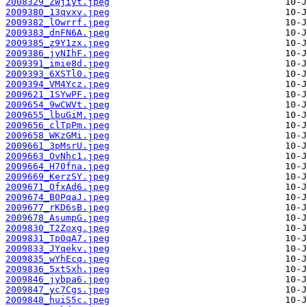
2008329_ZWjiyt.jpeg
2009380_13qvxv.jpeg
2009382_lOwrrf.jpeg
2009383_dnFN6A.jpeg
2009385_z9Y1zx.jpeg
2009386_jyNIhF.jpeg
2009391_imie8d.jpeg
2009393_6XSTl0.jpeg
2009394_VM4Ycz.jpeg
2009621_1SYwPF.jpeg
2009654_9wCWVt.jpeg
2009655_lbuGiM.jpeg
2009656_clTpPm.jpeg
2009658_WKzGMi.jpeg
2009661_3pMsrU.jpeg
2009663_OvNhc1.jpeg
2009664_H70fna.jpeg
2009669_KerzSY.jpeg
2009671_OfxAd6.jpeg
2009674_B0PqaJ.jpeg
2009677_rKD6sB.jpeg
2009678_AsumpG.jpeg
2009830_T2Zoxg.jpeg
2009831_Tp0qA7.jpeg
2009833_JYqekv.jpeg
2009835_wYhEcq.jpeg
2009836_5xtSxh.jpeg
2009846_jybpa6.jpeg
2009847_yc7Cgs.jpeg
2009848_huiS5c.jpeg