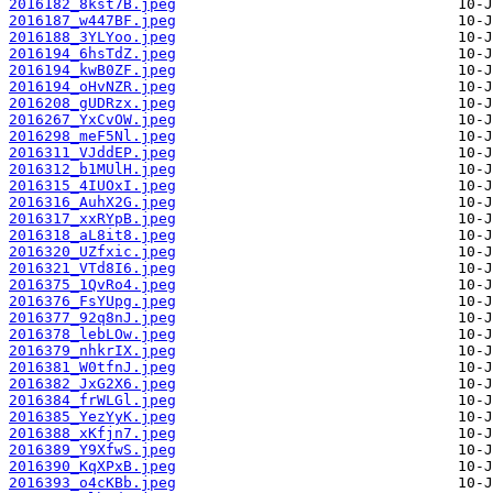
2016182_8kst7B.jpeg
2016187_w447BF.jpeg
2016188_3YLYoo.jpeg
2016194_6hsTdZ.jpeg
2016194_kwB0ZF.jpeg
2016194_oHvNZR.jpeg
2016208_gUDRzx.jpeg
2016267_YxCvOW.jpeg
2016298_meF5Nl.jpeg
2016311_VJddEP.jpeg
2016312_b1MUlH.jpeg
2016315_4IUOxI.jpeg
2016316_AuhX2G.jpeg
2016317_xxRYpB.jpeg
2016318_aL8it8.jpeg
2016320_UZfxic.jpeg
2016321_VTd8I6.jpeg
2016375_1QvRo4.jpeg
2016376_FsYUpg.jpeg
2016377_92q8nJ.jpeg
2016378_lebLOw.jpeg
2016379_nhkrIX.jpeg
2016381_W0tfnJ.jpeg
2016382_JxG2X6.jpeg
2016384_frWLGl.jpeg
2016385_YezYyK.jpeg
2016388_xKfjn7.jpeg
2016389_Y9XfwS.jpeg
2016390_KqXPxB.jpeg
2016393_o4cKBb.jpeg