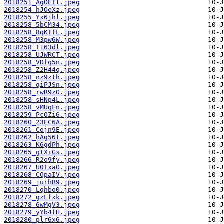
2018251_AgOEIl.jpeg
2018254_hJOeXz.jpeg
2018255_Yx6jhl.jpeg
2018258_5bCM34.jpeg
2018258_8qKIfL.jpeg
2018258_M3pw6W.jpeg
2018258_T163dl.jpeg
2018258_UJWRCT.jpeg
2018258_VDfq5n.jpeg
2018258_Z2H44q.jpeg
2018258_nz9zth.jpeg
2018258_qiPJSn.jpeg
2018258_rwR9zO.jpeg
2018258_sHNp4L.jpeg
2018258_vMUqFn.jpeg
2018259_PcOZi6.jpeg
2018260_23EC6A.jpeg
2018261_Cojn9E.jpeg
2018262_hAg56t.jpeg
2018263_K6gdPh.jpeg
2018265_gtXiGs.jpeg
2018266_R2o9fy.jpeg
2018267_U0IxaO.jpeg
2018268_CQpaIV.jpeg
2018269_jurhB9.jpeg
2018270_Lqhbo0.jpeg
2018272_gzLfxk.jpeg
2018278_6wMgV3.jpeg
2018279_yYb4fH.jpeg
2018280_plr6x6.jpeg