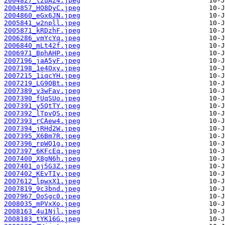
2004827_l2uAz4.jpeg
2004857_HO8DyC.jpeg
2004860_eGx6JN.jpeg
2005841_w2npll.jpeg
2005871_kRDzhF.jpeg
2006286_vmYcYq.jpeg
2006840_mLt42f.jpeg
2006971_BphAHP.jpeg
2007196_jaA5yF.jpeg
2007198_1e4Oxy.jpeg
2007215_1iqcYH.jpeg
2007219_LG9QBt.jpeg
2007389_v3wFav.jpeg
2007390_fUqSUo.jpeg
2007391_y5QtTY.jpeg
2007392_lTpvQS.jpeg
2007393_rCAew4.jpeg
2007394_jRHd2W.jpeg
2007395_X6Bm7R.jpeg
2007396_rpWQ1g.jpeg
2007397_6KFcEq.jpeg
2007400_X8gN6h.jpeg
2007401_oj5G3Z.jpeg
2007402_KEvTIy.jpeg
2007612_lpwxX1.jpeg
2007819_9c3bnd.jpeg
2007967_OoSgc0.jpeg
2008035_mPVxXo.jpeg
2008163_4u1Njl.jpeg
2008183_tYK16G.jpeg