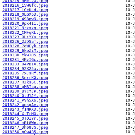
2018215_HMcl2Q.jpeg
2018216_i5WGfc.jpeg
2018217_fCcULd.jpeg
2018218_0LGXbD.jpeg
2018219_498pwN.jpeg
2018220_9px4Ii.jpeg
2018221_Nrxxxq.jpeg
2018222_CMFqRL.jpeg
2018223_OLiYYu.jpeg
2018226_2JDSaT.jpeg
2018228_7gWEyk.jpeg
2018229_6keZiM.jpeg
2018230_fkw1D5.jpeg
2018231_4KvIGc.jpeg
2018233_U4PB1X.jpeg
2018234_92X25a.jpeg
2018235_7xJsRf.jpeg
2018236_SnrrKG.jpeg
2018237_RJks6C.jpeg
2018238_gM8Icg.jpeg
2018239_BYCYJP.jpeg
2018240_0lU1JY.jpeg
2018241_VVh5X6.jpeg
2018242_upsgAe.jpeg
2018243_f1NRXD.jpeg
2018244_XtTrMO.jpeg
2018245_OTQIYr.jpeg
2018246_mRt8Wx.jpeg
2018247_Dh68vG.jpeg
2018250_pCw4B5.jpeg