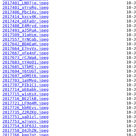
2017401_LNQ7je.jpeg
2017401_oYroRg.jpeg
2017406_PbcI4v.jpeg
2017414_kxcy4K.jpeg
2017424_oEFaOr.jpeg
2017488_E4Mryd.jpeg
2017493_aJ5PuA.jpeg
2017509_31qHim.jpeg
2017557_YrNCqb.jpeg
2017642_BDAEaH.jpeg
2017664_E7nyVx.jpeg
2017667_xFe4nF.jpeg
2017673_rCJWaA.jpeg
2017683_tY4pO1.jpeg
2017685_STbMIj.jpeg
2017694_Y6tUGT.jpeg
2017697_pQM5t6.jpeg
2017703_1aVMvq.jpeg
2017707_PIb1C1.jpeg
2017714_pE6abk.jpeg
2017715_w1sKsX.jpeg
2017716_BE2lkB.jpeg
2017721_LF9q4M.jpeg
2017726_kbREvs.jpeg
2017735_Z2RZKU.jpeg
2017751_uaD1zl.jpeg
2017753_wJjwvv.jpeg
2017754_63F63J.jpeg
2017758_O4JhZN.jpeg
2017766_kmp7qt.jpeg