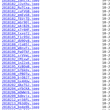
2018182_IqMlfk.jpeg
2018182_JJuthu.jpeg
2018182_RuTCxa.jpeg
2018182_cuFVGB.jpeg
2018182_emEyG8.jpeg
2018182_fEUjTD.jpeg
2018182_mGr9Ql.jpeg
2018182_pAjBZ6.jpeg
2018182_x7r6HF.jpeg
2018184_txxg72.jpeg
2018185_F1c95U.jpeg
2018187_dU9Qy8.jpeg
2018188_rCq85l.jpeg
2018189_W8nvFs.jpeg
2018190_PaQTkF.jpeg
2018191_srVVeL.jpeg
2018192_CM1xwF.jpeg
2018194_1nZJx6.jpeg
2018195_XzBOqB.jpeg
2018197_G7bkQx.jpeg
2018198_cPBQTw.jpeg
2018199_bjO8J7.jpeg
2018200_Gx4HUw.jpeg
2018202_dAxTGJ.jpeg
2018204_uYbCKA.jpeg
2018206_mOWWr6.jpeg
2018209_6dmyjx.jpeg
2018212_wjS6FL.jpeg
2018213_P63dOy.jpeg
2018214_bg4p9k.jpeg