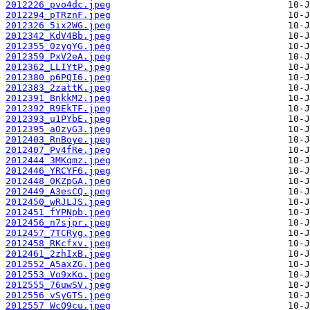
2012226_pvo4dc.jpeg
2012294_pTRznF.jpeg
2012326_5ix2WG.jpeg
2012342_KdV4Bb.jpeg
2012355_0zygYG.jpeg
2012359_PxV2eA.jpeg
2012362_LLIYtP.jpeg
2012380_p6PQI6.jpeg
2012383_2zattK.jpeg
2012391_BnkkM2.jpeg
2012392_R9EkTF.jpeg
2012393_u1PYbE.jpeg
2012395_aOzyG3.jpeg
2012403_RnBoye.jpeg
2012407_Pv4fRe.jpeg
2012444_3MKqmz.jpeg
2012446_YRCYF6.jpeg
2012448_0KZpGA.jpeg
2012449_A3esCQ.jpeg
2012450_wRJLJS.jpeg
2012451_fYPNpb.jpeg
2012456_n7sjpr.jpeg
2012457_7TCRyg.jpeg
2012458_RKcfxv.jpeg
2012461_2zhIxB.jpeg
2012552_A5axZG.jpeg
2012553_Vo9xKo.jpeg
2012555_76uwSV.jpeg
2012556_vSyGTS.jpeg
2012557_WcQ9cu.jpeg