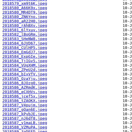
2018579_xm9t6K.jpeg
2018580_A66K9x.jpeg
2018580_MR4DT9.jpeg
2018580_ZN6Yno.jpeg
2018580_aR22H0.jpeg
2018580_rAhBXv.jpeg
2018581_6lYxuv.jpeg
2018582_lBoGRm.jpeg
2018583_SHeNW8.jpeg
2018584_6JVD67.jpeg
2018584_CUlHP5.jpeg
2018584_EmGdJ7.jpeg
2018584_ExpGIe.jpeg
2018584_TjIGv5.jpeg
2018584_VUgXHM.jpeg
2018584_ZPeU2d.jpeg
2018584_bIxVfV.jpeg
2018585_OzaYju.jpeg
2018586_8JOzg0.jpeg
2018586_AZRmdK.jpeg
2018586_eCXHVs.jpeg
2018586_jcef5x.jpeg
2018586_tZAOKX.jpeg
2018587_V4pujm.jpeg
2018587_gOan6E.jpeg
2018587_kPybJE.jpeg
2018587_nJ6df8.jpeg
2018587_v1maLB.jpeg
2018588_VZMuPA.jpeg
2018589_3aDEED.jpeg