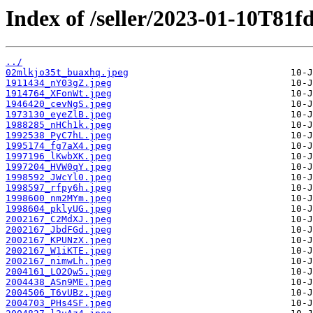
Index of /seller/2023-01-10T81f
../
02mlkjo35t_buaxhq.jpeg
1911434_nY03gZ.jpeg
1914764_XFonWt.jpeg
1946420_cevNgS.jpeg
1973130_eyeZlB.jpeg
1988285_nHCh1k.jpeg
1992538_PyC7hL.jpeg
1995174_fg7aX4.jpeg
1997196_lKwbXK.jpeg
1997204_HVW0qY.jpeg
1998592_JWcYl0.jpeg
1998597_rfpy6h.jpeg
1998600_nm2MYm.jpeg
1998604_pklyUG.jpeg
2002167_C2MdXJ.jpeg
2002167_JbdFGd.jpeg
2002167_KPUNzX.jpeg
2002167_W1iKTE.jpeg
2002167_nimwLh.jpeg
2004161_LO2Qw5.jpeg
2004438_ASn9ME.jpeg
2004506_T6vUBz.jpeg
2004703_PHs4SF.jpeg