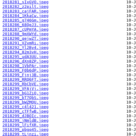
2018281_sIxGVO.jpeg
2018282_z2pilt.jpeg
2018283_cajFAR.jpeg
2018284_1KkaCw.jpeg
2018285_g746Gm.jpeg
2018286_68QeJ3.jpeg
2018287_cUPmYA.jpeg
2018288_9mXWYd.jpeg
2018290_qejwZT.jpeg
2018291_VZymRi.jpeg
2018292_Yl2By4.jpeg
2018294_82m3vH.jpeg
2018295_udA3UU.jpeg
2018296_dXn8ZP.jpeg
2018298_1VbPAr.jpeg
2018299_F0b6dP.jpeg
2018299_Fjnj3B.jpeg
2018299_RRQ6FT.jpeg
2018299_RbCbVE.jpeg
2018299_VFAjVj.jpeg
2018299_bG1ZiQ.jpeg
2018299_bT7QbS.jpeg
2018299_bWZMQU.jpeg
2018299_c4l421.jpeg
2018299_cTFfwB.jpeg
2018299_dJBOIc.jpeg
2018299_jNmldB.jpeg
2018299_lFifXR.jpeg
2018299_pbgq45.jpeg
2018299_tLjnzi.jpeg