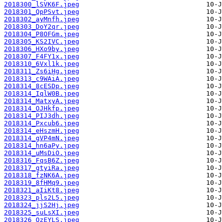
2018300_lSVK6F.jpeg
2018301_QpPSvt.jpeg
2018302_ayMnfh.jpeg
2018303_DoY2qr.jpeg
2018304_P8OFGm.jpeg
2018305_KS2IVC.jpeg
2018306_HXo9by.jpeg
2018307_F4FY1x.jpeg
2018310_6Vxl1k.jpeg
2018311_Zs6iHg.jpeg
2018313_c9WAiA.jpeg
2018314_8cESDp.jpeg
2018314_IqlW0B.jpeg
2018314_MatxyA.jpeg
2018314_OJHkfp.jpeg
2018314_PIJ3dh.jpeg
2018314_Pxcub6.jpeg
2018314_eHszmH.jpeg
2018314_gVP4mN.jpeg
2018314_hn6aPy.jpeg
2018314_uMsDiO.jpeg
2018316_FqsB6Z.jpeg
2018317_gtyiRa.jpeg
2018318_fzNK6A.jpeg
2018319_8fHMq9.jpeg
2018321_aIiKt8.jpeg
2018323_pls2L5.jpeg
2018324_jjS2Hj.jpeg
2018325_suLsXI.jpeg
2018326_QzEYLS.jpeg