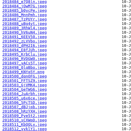
2018484_e7Q8ln.jpeg
2018484_jOwM7G.jpeg
2018485_b0ycPe.jpeg
2018486_MnnPmh.jpeg
2018487_TzPUYr.jpeg
2018488_uBg4vt.jpeg
2018489_3RhWl4.jpeg
2018490_hV6uN4.jpeg
2018491_6EEV50.jpeg
2018492_zLVVbo.jpeg
2018493_dPH2I6.jpeg
2018494_E8fJUh.jpeg
2018495_KrbClu.jpeg
2018496_RVDGW0.jpeg
2018497_yACs5T.jpeg
2018498_0lqBbo.jpeg
2018499_KNYq5Y.png
2018500_dqnOFG.jpeg
2018501_FFTSZ9.jpeg
2018503_GjVMK4.jpeg
2018504_GeTWG6.jpeg
2018504_JuArbh.jpeg
2018505_u6x6ce.jpeg
2018506_5PcTSD.jpeg
2018507_dBJjpb.jpeg
2018508_hRzYXH.jpeg
2018509_Pye5t2.jpeg
2018510_sCXWpD.jpeg
2018511_KbQQLy.jpeg
2018512_yyklY1.jpeg