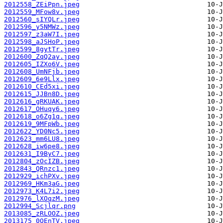
2012558_ZEiPpn.jpeg
2012559_MFow8v.jpeg
2012560_sIYQLr.jpeg
2012596_y5NMWz.jpeg
2012597_z3aW7I.jpeg
2012598_aJSHoP.jpeg
2012599_8gytTr.jpeg
2012600_ZqQ2ay.jpeg
2012605_IZXo6V.jpeg
2012608_UmNFjb.jpeg
2012609_6e9Llx.jpeg
2012610_CEd5xi.jpeg
2012615_JJBn8D.jpeg
2012616_gRKUAK.jpeg
2012617_OHuqy6.jpeg
2012618_o6Zg1q.jpeg
2012619_9MFpWb.jpeg
2012622_YD0Nc5.jpeg
2012623_mm6LU8.jpeg
2012628_iw6pe8.jpeg
2012631_I9ByC7.jpeg
2012804_zOcIZB.jpeg
2012843_QRnzc1.jpeg
2012929_ichPXv.jpeg
2012969_HKm3aG.jpeg
2012973_K4L7i2.jpeg
2012976_lXOqzM.jpeg
2012994_Scjlqr.png
2013085_zRLOOZ.jpeg
2013175_0OEnTV.jpeg