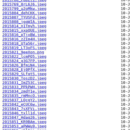
2015769_0rL6J6.jpeg
2015799_u2oMkw.jpeg
2015804_dehCKK.jpeg
2015807_TYUSFd.jpeg
2015808_jgqWIA.jpeg
2015814_n1Tmyh.jpeg
2015815_xxpQUE.jpeg
2015816_pTjxBW.jpeg
2015816_zZIm4H.jpeg
2015818_UTa56r.jpeg
2015819_LT3oFS.jpeg
2015821_9eeXon.png
2015822_lcmPQ5.jpeg
2015824_g3G7FP.jpeg
2015826_BfmiN4.jpeg
2015828_Ej0PfX.jpeg
2015829_SLfqt5.jpeg
2015830_ToszD2.jpeg
2015831_ImZ53C.jpeg
2015833_PPkPWH.jpeg
2015834_zmdY1e.jpeg
2015835_rmMncO.jpeg
2015837_LQcgY2.jpeg
2015842_eCUC6w.jpeg
2015843_7sXFVi.jpeg
2015846_txll1d.jpeg
2015847_Hdaq26.jpeg
2015851_KR9BAm.jpeg
2015853_aPWWu9.jpeg