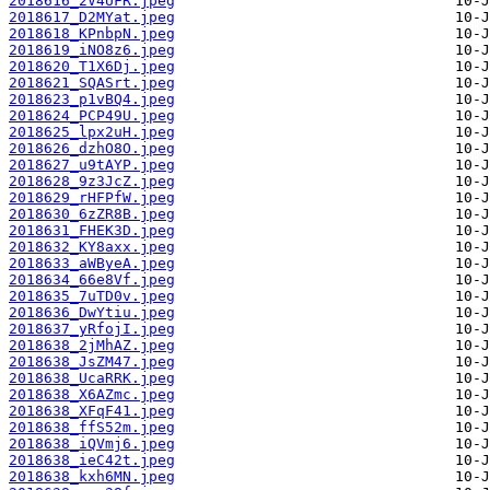
2018616_2V4UFR.jpeg
2018617_D2MYat.jpeg
2018618_KPnbpN.jpeg
2018619_iNO8z6.jpeg
2018620_T1X6Dj.jpeg
2018621_SQASrt.jpeg
2018623_p1vBQ4.jpeg
2018624_PCP49U.jpeg
2018625_lpx2uH.jpeg
2018626_dzhO8O.jpeg
2018627_u9tAYP.jpeg
2018628_9z3JcZ.jpeg
2018629_rHFPfW.jpeg
2018630_6zZR8B.jpeg
2018631_FHEK3D.jpeg
2018632_KY8axx.jpeg
2018633_aWByeA.jpeg
2018634_66e8Vf.jpeg
2018635_7uTD0v.jpeg
2018636_DwYtiu.jpeg
2018637_yRfojI.jpeg
2018638_2jMhAZ.jpeg
2018638_JsZM47.jpeg
2018638_UcaRRK.jpeg
2018638_X6AZmc.jpeg
2018638_XFqF41.jpeg
2018638_ffS52m.jpeg
2018638_iQVmj6.jpeg
2018638_ieC42t.jpeg
2018638_kxh6MN.jpeg