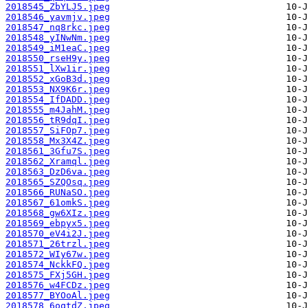
2018545_ZbYLJ5.jpeg
2018546_yavmjv.jpeg
2018547_nq8rkc.jpeg
2018548_yINwNm.jpeg
2018549_iM1eaC.jpeg
2018550_rseH9y.jpeg
2018551_lXw1ir.jpeg
2018552_xGoB3d.jpeg
2018553_NX9K6r.jpeg
2018554_IfDADD.jpeg
2018555_m4JahM.jpeg
2018556_tR9dqI.jpeg
2018557_SiFOp7.jpeg
2018558_Mx3X4Z.jpeg
2018561_3Gfu7S.jpeg
2018562_Xramql.jpeg
2018563_DzD6va.jpeg
2018565_SZQOsq.jpeg
2018566_RUNaSO.jpeg
2018567_61omkS.jpeg
2018568_gw6XIz.jpeg
2018569_ebpyx5.jpeg
2018570_eV4i2J.jpeg
2018571_26trzl.jpeg
2018572_WIy67w.jpeg
2018574_NckkFQ.jpeg
2018575_FXj5GH.jpeg
2018576_w4FCDz.jpeg
2018577_BYOoAl.jpeg
2018578_6oqtdZ.jpeg