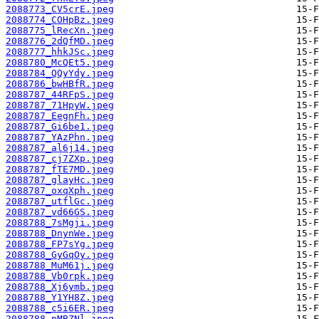
2088773_CV5crE.jpeg
2088774_COHpBz.jpeg
2088775_lRecXn.jpeg
2088776_2dQfMD.jpeg
2088777_hhkJSc.jpeg
2088780_McQEt5.jpeg
2088784_QQyYdy.jpeg
2088786_bwHBfR.jpeg
2088787_44RFpS.jpeg
2088787_71HpyW.jpeg
2088787_EegnFh.jpeg
2088787_Gi6be1.jpeg
2088787_YAzPhn.jpeg
2088787_al6j14.jpeg
2088787_cj7ZXp.jpeg
2088787_fTE7MD.jpeg
2088787_glayHc.jpeg
2088787_oxqXph.jpeg
2088787_utflGc.jpeg
2088787_vd66GS.jpeg
2088788_7sMgji.jpeg
2088788_DnynWe.jpeg
2088788_FP7sYg.jpeg
2088788_GyGqOy.jpeg
2088788_MuM61j.jpeg
2088788_Vb0rpk.jpeg
2088788_Xj6ymb.jpeg
2088788_Y1YH8Z.jpeg
2088788_c5i6ER.jpeg
2088788_pMBZNl.jpeg