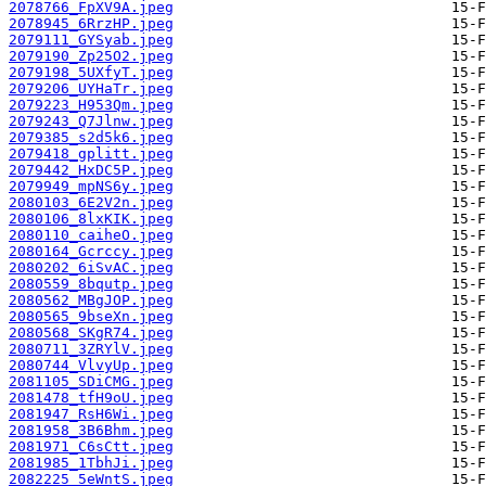
2078766_FpXV9A.jpeg
2078945_6RrzHP.jpeg
2079111_GYSyab.jpeg
2079190_Zp25O2.jpeg
2079198_5UXfyT.jpeg
2079206_UYHaTr.jpeg
2079223_H953Qm.jpeg
2079243_Q7Jlnw.jpeg
2079385_s2d5k6.jpeg
2079418_gplitt.jpeg
2079442_HxDC5P.jpeg
2079949_mpNS6y.jpeg
2080103_6E2V2n.jpeg
2080106_8lxKIK.jpeg
2080110_caiheO.jpeg
2080164_Gcrccy.jpeg
2080202_6iSvAC.jpeg
2080559_8bqutp.jpeg
2080562_MBgJOP.jpeg
2080565_9bseXn.jpeg
2080568_SKgR74.jpeg
2080711_3ZRYlV.jpeg
2080744_VlvyUp.jpeg
2081105_SDiCMG.jpeg
2081478_tfH9oU.jpeg
2081947_RsH6Wi.jpeg
2081958_3B6Bhm.jpeg
2081971_C6sCtt.jpeg
2081985_1TbhJi.jpeg
2082225_5eWntS.jpeg