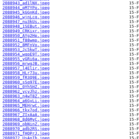
2088943_ad1lNX.jpeg
2088944_pM7YPo.jpeg
2088945_kGGnKd.jpeg
2088946_wjnLcq.jpeg
2088947_nu3kUs.jpeg
2088948_1SEBut.jpeg
2088949_CRKixr.jpeg
2088950_AYg2Hp.jpeg
2088951_f88wmp.jpeg
2088952_8MFnVo.jpeg
2088953_Jc5kwT.jpeg
2088954_wqpE9T.jpeg
2088955_yGRi6a.jpeg
2088956_mrwgJB.jpeg
2088957_l4Elir.jpeg
2088958_HLr73u.jpeg
2088959_fR3Q9E.jpeg
2088960_sSq97E.jpeg
2088961_0Yh5HZ.jpeg
2088962_ycyJhz.jpeg
2088963_n4wT8Z.jpeg
2088964_a6GyLi.jpeg
2088965_MEHrwC.jpeg
2088966_tkx7od.jpeg
2088967_ZIxAaA.jpeg
2088968_8d6MyC.jpeg
2088969_obNinZ.jpeg
2088970_adb2RS.jpeg
2088971_fHOPrJ.jpeg
2088972_UsAnIb.jpeg