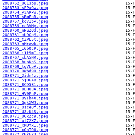
2088752_UCL3bp.jpeg
2088753_sFPxOw.jpeg
2088754_y3ARPW.jpeg
2088755_sRmEhR.jpeg
2088757_kcvIbv.jpeg
2088759_ccRVMy.jpeg
2088760_nNuZQd.jpeg
2088761_mU9GqM.jpeg
2088762_CZPL5t.jpeg
2088763_qMrawk.jpeg
2088765_16b0cP.jpeg
2088766_i1f5mT.jpeg
2088767_xbA5NR.jpeg
2088768_hupNnS.jpeg
2088769_tgVLbV.jpeg
2088770_OWbd90.jpeg
2088771_2idm4z.jpeg
2088771_5jOGAB.jpeg
2088771_8CD5B1.jpeg
2088771_8EH0uA.jpeg
2088771_HV0PnP.jpeg
2088771_O9Th4X.jpeg
2088771_OgkXWJ.jpeg
2088771_OsceOf.jpeg
2088771_U3zU4S.jpeg
2088771_UGxZc9.jpeg
2088771_uf72XZ.jpeg
2088771_xMUYx1.jpeg
2088771_xOnTO6.jpeg
2088772_rHkEY3.jpeg