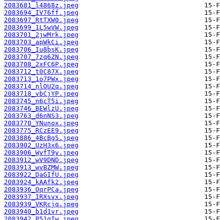
2083681_l4868z.jpeg
2083694_IV76ff.jpeg
2083697_RtTXW0.jpeg
2083699_1L5wVW.jpeg
2083701_2jwMrk.jpeg
2083703_apWkCi.jpeg
2083706_Iu8bsK.jpeg
2083707_7zq6ZN.jpeg
2083708_2xFC6P.jpeg
2083712_t0C87X.jpeg
2083713_1o7PWx.jpeg
2083714_nlOU2q.jpeg
2083718_vbCjYP.jpeg
2083745_n6cT5i.jpeg
2083746_BEWlzU.jpeg
2083763_d6nNS3.jpeg
2083770_YNunox.jpeg
2083775_RCzEE9.jpeg
2083886_4BcBg5.jpeg
2083902_UzH3x6.jpeg
2083906_WyfT9y.jpeg
2083912_wV9DND.jpeg
2083913_wvBZMW.jpeg
2083922_DaGIfU.jpeg
2083924_kAAfk2.jpeg
2083936_OqrPCa.jpeg
2083937_IRXsvx.jpeg
2083939_VKRcjq.jpeg
2083940_b1d1vr.jpeg
2083942_P51gIw.jpeg