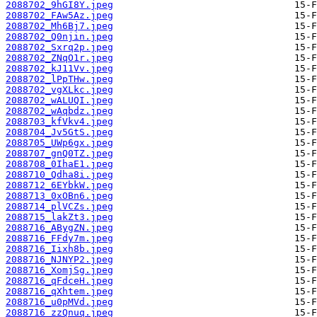
2088702_9hGI8Y.jpeg
2088702_FAw5Az.jpeg
2088702_Mh6Bj7.jpeg
2088702_Q0njin.jpeg
2088702_Sxrq2p.jpeg
2088702_ZNqO1r.jpeg
2088702_kJ11Vv.jpeg
2088702_lPpTHw.jpeg
2088702_vgXLkc.jpeg
2088702_wALUQI.jpeg
2088702_wAqbdz.jpeg
2088703_kfVkv4.jpeg
2088704_Jv5GtS.jpeg
2088705_UWp6gx.jpeg
2088707_gnQ0TZ.jpeg
2088708_0IhaE1.jpeg
2088710_Qdha8i.jpeg
2088712_6EYbkW.jpeg
2088713_0xOBn6.jpeg
2088714_plVCZs.jpeg
2088715_lakZt3.jpeg
2088716_ABygZN.jpeg
2088716_FFdy7m.jpeg
2088716_Iixh8b.jpeg
2088716_NJNYP2.jpeg
2088716_XomjSg.jpeg
2088716_qFdceH.jpeg
2088716_qXhtem.jpeg
2088716_u0pMVd.jpeg
2088716_zzQnuq.jpeg