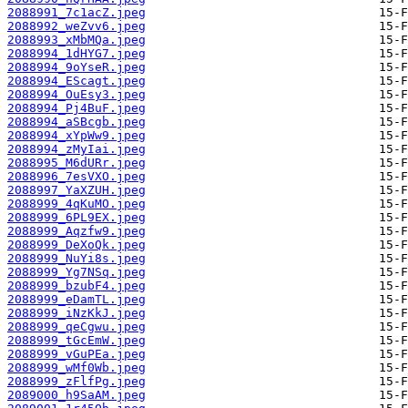
2088991_7c1acZ.jpeg
2088992_weZvv6.jpeg
2088993_xMbMQa.jpeg
2088994_1dHYG7.jpeg
2088994_9oYseR.jpeg
2088994_EScagt.jpeg
2088994_OuEsy3.jpeg
2088994_Pj4BuF.jpeg
2088994_aSBcgb.jpeg
2088994_xYpWw9.jpeg
2088994_zMyIai.jpeg
2088995_M6dURr.jpeg
2088996_7esVXO.jpeg
2088997_YaXZUH.jpeg
2088999_4qKuMO.jpeg
2088999_6PL9EX.jpeg
2088999_Aqzfw9.jpeg
2088999_DeXoQk.jpeg
2088999_NuYi8s.jpeg
2088999_Yg7NSq.jpeg
2088999_bzubF4.jpeg
2088999_eDamTL.jpeg
2088999_iNzKkJ.jpeg
2088999_qeCgwu.jpeg
2088999_tGcEmW.jpeg
2088999_vGuPEa.jpeg
2088999_wMf0Wb.jpeg
2088999_zFlfPg.jpeg
2089000_h9SaAM.jpeg