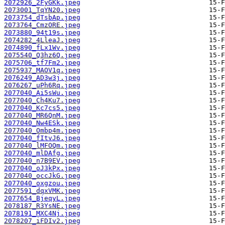
2072926_2FyGKk.jpeg
2073001_TqYN20.jpeg
2073754_dTsbAp.jpeg
2073764_CmzORE.jpeg
2073880_94t19s.jpeg
2074282_4LleaJ.jpeg
2074890_fLx1Wv.jpeg
2075540_Q3hz6Q.jpeg
2075706_tf7Fm2.jpeg
2075937_MAOV1q.jpeg
2076249_AD3w3j.jpeg
2076267_uPh6Rq.jpeg
2077040_Ai5sWu.jpeg
2077040_Ch4Ku7.jpeg
2077040_Kc7cs5.jpeg
2077040_MR6QnM.jpeg
2077040_Nw4ESk.jpeg
2077040_Ombp4m.jpeg
2077040_fItvJ6.jpeg
2077040_lMFOQm.jpeg
2077040_mlDAfg.jpeg
2077040_n7B9EV.jpeg
2077040_oJ3kPx.jpeg
2077040_occJkG.jpeg
2077040_oxgzou.jpeg
2077591_dqxVMK.jpeg
2077654_BjeqyL.jpeg
2078187_R3YsNE.jpeg
2078191_MXC4Nj.jpeg
2078207_iFDIv2.jpeg