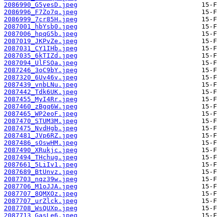
2086990_G5yesD.jpeg
2086996_F7Zo7q.jpeg
2086999_7cr85H.jpeg
2087001_hbYsb0.jpeg
2087006_hpqG5b.jpeg
2087019_JKPvZe.jpeg
2087031_CY1IHb.jpeg
2087035_6kTIZd.jpeg
2087094_UlFSOa.jpeg
2087246_3oC9bY.jpeg
2087320_6Uv46v.jpeg
2087439_vnbLNu.jpeg
2087442_Tdk6UK.jpeg
2087455_MyI4Rr.jpeg
2087460_zBgq6W.jpeg
2087465_WP2eoF.jpeg
2087470_STUM3M.jpeg
2087475_NvdHgb.jpeg
2087481_JVp6RZ.jpeg
2087486_sOswHM.jpeg
2087490_XRukjc.jpeg
2087494_THchug.jpeg
2087661_5LiIv1.jpeg
2087689_BtUnvz.jpeg
2087703_nqz39w.jpeg
2087706_M1oJJA.jpeg
2087707_8QMXOz.jpeg
2087707_urZlck.jpeg
2087708_WsQUXp.jpeg
2087713_GasLe6.jpeg