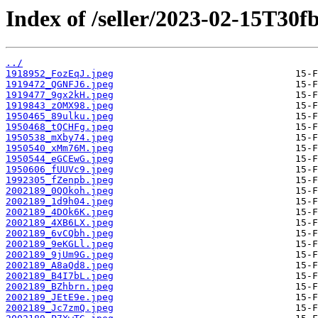
Index of /seller/2023-02-15T30f
../
1918952_FozEqJ.jpeg
1919472_QGNFJ6.jpeg
1919477_9gx2kH.jpeg
1919843_zOMX98.jpeg
1950465_89ulku.jpeg
1950468_tQCHFg.jpeg
1950538_mXby74.jpeg
1950540_xMm76M.jpeg
1950544_eGCEwG.jpeg
1950606_fUUVc9.jpeg
1992305_fZenpb.jpeg
2002189_0QOkoh.jpeg
2002189_1d9h04.jpeg
2002189_4DOk6K.jpeg
2002189_4XB6LX.jpeg
2002189_6vCQbh.jpeg
2002189_9eKGLl.jpeg
2002189_9jUm9G.jpeg
2002189_A8aQd8.jpeg
2002189_B4I7bL.jpeg
2002189_BZhbrn.jpeg
2002189_JEtE9e.jpeg
2002189_Jc7zmQ.jpeg