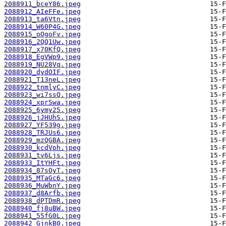
2088911_bceY86.jpeg
2088912_AIeFFe.jpeg
2088913_ta6Vtn.jpeg
2088914_W60P4G.jpeg
2088915_oOgoFv.jpeg
2088916_2QQ1Uw.jpeg
2088917_x70KfQ.jpeg
2088918_EgVWp9.jpeg
2088919_NU28Vq.jpeg
2088920_dydOIF.jpeg
2088921_T13neL.jpeg
2088922_tnmlyC.jpeg
2088923_wi7ssQ.jpeg
2088924_xprSwa.jpeg
2088925_6ymy25.jpeg
2088926_jJHUhS.jpeg
2088927_YF539g.jpeg
2088928_TRJUs6.jpeg
2088929_mzQGBA.jpeg
2088930_kcdVph.jpeg
2088931_tv6Ljs.jpeg
2088933_ItYHFt.jpeg
2088934_87sOyT.jpeg
2088935_MTaGc6.jpeg
2088936_MuWbnY.jpeg
2088937_d8Arfb.jpeg
2088938_dPTDmR.jpeg
2088940_fj8uBW.jpeg
2088941_55fG0L.jpeg
2088942_GjnkB0.jpeg