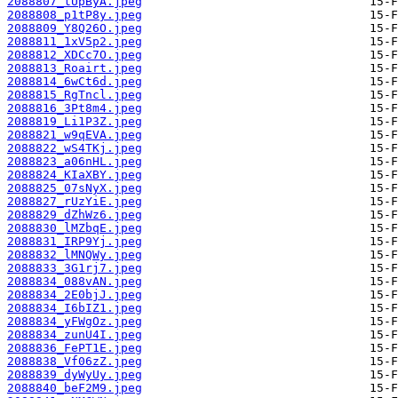
2088807_tUpByA.jpeg
2088808_p1tP8y.jpeg
2088809_Y8Q26O.jpeg
2088811_1xV5p2.jpeg
2088812_XDCc7O.jpeg
2088813_Roairt.jpeg
2088814_6wCt6d.jpeg
2088815_RgTncl.jpeg
2088816_3Pt8m4.jpeg
2088819_Li1P3Z.jpeg
2088821_w9qEVA.jpeg
2088822_wS4TKj.jpeg
2088823_a06nHL.jpeg
2088824_KIaXBY.jpeg
2088825_07sNyX.jpeg
2088827_rUzYiE.jpeg
2088829_dZhWz6.jpeg
2088830_lMZbqE.jpeg
2088831_IRP9Yj.jpeg
2088832_lMNQWy.jpeg
2088833_3G1rj7.jpeg
2088834_088vAN.jpeg
2088834_2E0bjJ.jpeg
2088834_I6bIZ1.jpeg
2088834_yFWgOz.jpeg
2088834_zunU4I.jpeg
2088836_FePT1E.jpeg
2088838_Vf06zZ.jpeg
2088839_dyWyUy.jpeg
2088840_beF2M9.jpeg