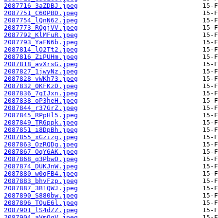
2087716_3aZDBJ.jpeg
2087751_C60PBD.jpeg
2087754_lQnN62.jpeg
2087773_RQgjVV.jpeg
2087792_KlMFuR.jpeg
2087793_YaFN6b.jpeg
2087814_lO2Tt2.jpeg
2087816_ZiPUHm.jpeg
2087818_avXrsG.jpeg
2087827_1jwyNz.jpeg
2087828_vWKh73.jpeg
2087832_0KFKzD.jpeg
2087836_7qIJxn.jpeg
2087838_oP3heH.jpeg
2087844_r37GrZ.jpeg
2087845_RPpHl5.jpeg
2087849_TR6ppk.jpeg
2087851_i8DpBh.jpeg
2087855_xGzizg.jpeg
2087863_OzRQDg.jpeg
2087867_OqY6AK.jpeg
2087868_q3PbwQ.jpeg
2087874_DUKJnW.jpeg
2087880_w0qFB4.jpeg
2087883_bhvFzp.jpeg
2087887_3B1QWJ.jpeg
2087890_S880bw.jpeg
2087896_TQuE6l.jpeg
2087901_lS4dZZ.jpeg
2087904_aVmOqV.jpeg