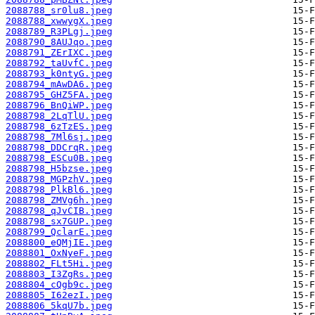
2088788_sr0lu8.jpeg
2088788_xwwygX.jpeg
2088789_R3PLgj.jpeg
2088790_8AUJqo.jpeg
2088791_ZErIXC.jpeg
2088792_taUvfC.jpeg
2088793_k0ntyG.jpeg
2088794_mAwDA6.jpeg
2088795_GHZ5FA.jpeg
2088796_BnQiWP.jpeg
2088798_2LqTlU.jpeg
2088798_6zTzES.jpeg
2088798_7Ml6sj.jpeg
2088798_DDCrqR.jpeg
2088798_ESCu0B.jpeg
2088798_H5bzse.jpeg
2088798_MGPzhV.jpeg
2088798_PlkBl6.jpeg
2088798_ZMVg6h.jpeg
2088798_qJvCIB.jpeg
2088798_sx7GUP.jpeg
2088799_QclarE.jpeg
2088800_eQMjIE.jpeg
2088801_OxNyeF.jpeg
2088802_FLt5Hi.jpeg
2088803_I3ZgRs.jpeg
2088804_cQgb9c.jpeg
2088805_I62ezI.jpeg
2088806_5kqU7b.jpeg