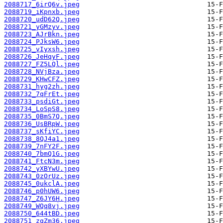
2088717_6irQ6v.jpeg
2088719_iKpnxb.jpeg
2088720_udD62Q.jpeg
2088721_yGMzyv.jpeg
2088723_AJrBkn.jpeg
2088724_PJksW6.jpeg
2088725_vIyxsh.jpeg
2088726_JeHqyF.jpeg
2088727_FZ5LQl.jpeg
2088728_NVjBza.jpeg
2088729_KHwCFZ.jpeg
2088731_hyg2zh.jpeg
2088732_7qFrEt.jpeg
2088733_psdiGt.jpeg
2088734_LoSpS8.jpeg
2088735_0BmS7Q.jpeg
2088736_UsBRpW.jpeg
2088737_sKfiYC.jpeg
2088738_8QJ4a1.jpeg
2088739_7nFY2F.jpeg
2088740_7bmQ1G.jpeg
2088741_FtcN3m.jpeg
2088742_yXBYwU.jpeg
2088743_0zOrUz.jpeg
2088745_0ukclA.jpeg
2088746_p0hUW6.jpeg
2088747_Z6JY6H.jpeg
2088749_WQq8vj.jpeg
2088750_644tBD.jpeg
2088751_zqZm36.jpeg