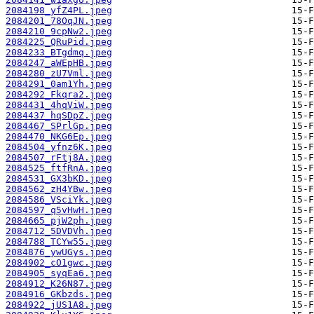
2084198_yfZ4PL.jpeg
2084201_78OqJN.jpeg
2084210_9cpNw2.jpeg
2084225_QRuPid.jpeg
2084233_BTgdmq.jpeg
2084247_aWEpHB.jpeg
2084280_zU7Vml.jpeg
2084291_0am1Yh.jpeg
2084292_Fkqra2.jpeg
2084431_4hqViW.jpeg
2084437_hqSDpZ.jpeg
2084467_SPrlGp.jpeg
2084470_NKG6Ep.jpeg
2084504_yfnz6K.jpeg
2084507_rFtj8A.jpeg
2084525_ftfRnA.jpeg
2084531_GX3bKD.jpeg
2084562_zH4YBw.jpeg
2084586_VSciYk.jpeg
2084597_q5vHwH.jpeg
2084665_pjW2ph.jpeg
2084712_5DVDVh.jpeg
2084788_TCYw55.jpeg
2084876_ywUGys.jpeg
2084902_cO1gwc.jpeg
2084905_syqEa6.jpeg
2084912_K26N87.jpeg
2084916_GKbzds.jpeg
2084922_jUS1A8.jpeg