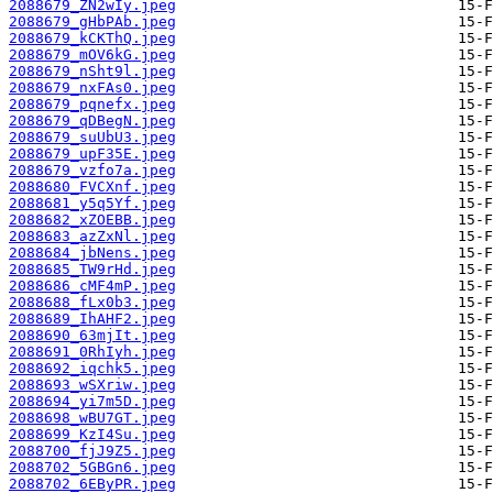
2088679_ZN2wIy.jpeg
2088679_gHbPAb.jpeg
2088679_kCKThQ.jpeg
2088679_mOV6kG.jpeg
2088679_nSht9l.jpeg
2088679_nxFAs0.jpeg
2088679_pqnefx.jpeg
2088679_qDBegN.jpeg
2088679_suUbU3.jpeg
2088679_upF35E.jpeg
2088679_vzfo7a.jpeg
2088680_FVCXnf.jpeg
2088681_y5q5Yf.jpeg
2088682_xZOEBB.jpeg
2088683_azZxNl.jpeg
2088684_jbNens.jpeg
2088685_TW9rHd.jpeg
2088686_cMF4mP.jpeg
2088688_fLx0b3.jpeg
2088689_IhAHF2.jpeg
2088690_63mjIt.jpeg
2088691_0RhIyh.jpeg
2088692_iqchk5.jpeg
2088693_wSXriw.jpeg
2088694_yi7m5D.jpeg
2088698_wBU7GT.jpeg
2088699_KzI4Su.jpeg
2088700_fjJ9Z5.jpeg
2088702_5GBGn6.jpeg
2088702_6EByPR.jpeg