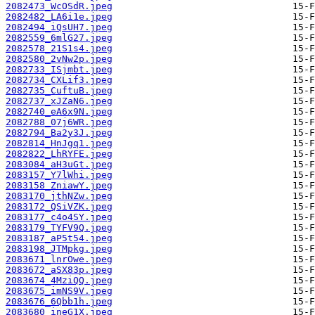
2082473_WcOSdR.jpeg
2082482_LA6i1e.jpeg
2082494_iQsUH7.jpeg
2082559_6mlG27.jpeg
2082578_21S1s4.jpeg
2082580_2vNw2p.jpeg
2082733_ISjmbt.jpeg
2082734_CXLif3.jpeg
2082735_CuftuB.jpeg
2082737_xJZaN6.jpeg
2082740_eA6x9N.jpeg
2082788_07j6WR.jpeg
2082794_Ba2y3J.jpeg
2082814_HnJgq1.jpeg
2082822_LhRYFE.jpeg
2083084_aH3uGt.jpeg
2083157_Y7lWhi.jpeg
2083158_ZniawY.jpeg
2083170_jthNZw.jpeg
2083172_QSiVZK.jpeg
2083177_c4o4SY.jpeg
2083179_TYFV9Q.jpeg
2083187_aP5t54.jpeg
2083198_JTMpkg.jpeg
2083671_lnrOwe.jpeg
2083672_aSX83p.jpeg
2083674_4MziQQ.jpeg
2083675_imNS9V.jpeg
2083676_6Qbb1h.jpeg
2083680_ineG1X.jpeg