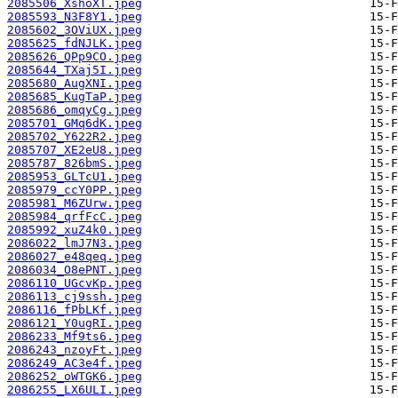
2085506_XshoXT.jpeg
2085593_N3F8Y1.jpeg
2085602_3OViUX.jpeg
2085625_fdNJLK.jpeg
2085626_QPp9CO.jpeg
2085644_TXaj5I.jpeg
2085680_AugXNI.jpeg
2085685_KugTaP.jpeg
2085686_omqyCg.jpeg
2085701_GMq6dK.jpeg
2085702_Y622R2.jpeg
2085707_XE2eU8.jpeg
2085787_826bmS.jpeg
2085953_GLTcU1.jpeg
2085979_ccY0PP.jpeg
2085981_M6ZUrw.jpeg
2085984_qrfFcC.jpeg
2085992_xuZ4k0.jpeg
2086022_lmJ7N3.jpeg
2086027_e48qeq.jpeg
2086034_O8ePNT.jpeg
2086110_UGcvKp.jpeg
2086113_cj9ssh.jpeg
2086116_fPbLKf.jpeg
2086121_Y0ugRI.jpeg
2086233_Mf9ts6.jpeg
2086243_nzoyFt.jpeg
2086249_AC3e4f.jpeg
2086252_oWTGK6.jpeg
2086255_LX6ULI.jpeg