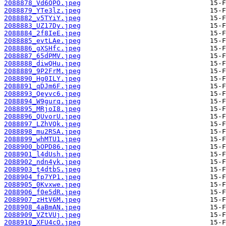
2088878_Vd6QPO.jpeg
2088879_YTe3lz.jpeg
2088882_v5TYiY.jpeg
2088883_UZ17Dy.jpeg
2088884_2f8IeE.jpeg
2088885_evtLAe.jpeg
2088886_gXSHfc.jpeg
2088887_65dPMV.jpeg
2088888_diwQHu.jpeg
2088889_9P2FrM.jpeg
2088890_Hg0ILY.jpeg
2088891_qDJm6F.jpeg
2088893_Qeyvc6.jpeg
2088894_W9gurq.jpeg
2088895_MRjoI8.jpeg
2088896_QUvorU.jpeg
2088897_LZhVQk.jpeg
2088898_mu2RSA.jpeg
2088899_whMTU1.jpeg
2088900_bOPD86.jpeg
2088901_l4dUsh.jpeg
2088902_ndn4yk.jpeg
2088903_t4dtbS.jpeg
2088904_fp7YP1.jpeg
2088905_0Kvxwe.jpeg
2088906_f0e5dR.jpeg
2088907_zHtV6M.jpeg
2088908_4aBmAN.jpeg
2088909_VZtVUj.jpeg
2088910_XFU4cO.jpeg