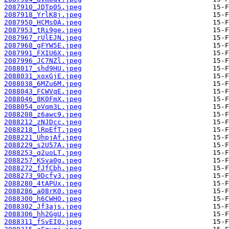
2087910_JDTp0S.jpeg
2087918_YrlK8j.jpeg
2087950_HCMs0A.jpeg
2087953_tRi9ge.jpeg
2087967_rUlEJN.jpeg
2087968_gFYW5E.jpeg
2087991_FXIU6X.jpeg
2087996_JC7NZl.jpeg
2088017_shd9HU.jpeg
2088031_xoxGjE.jpeg
2088038_6MZu6M.jpeg
2088043_FCWVqE.jpeg
2088046_8K0FmX.jpeg
2088054_oVqm3L.jpeg
2088208_z6awc9.jpeg
2088212_zNJDcc.jpeg
2088218_lRpEfT.jpeg
2088221_UhpjAf.jpeg
2088229_s2U57A.jpeg
2088253_q2uoLT.jpeg
2088257_KSva0g.jpeg
2088272_fJfCbh.jpeg
2088273_9Dcfy3.jpeg
2088280_4tAPUx.jpeg
2088286_a08rK0.jpeg
2088300_h6CWHO.jpeg
2088302_Jf3ajs.jpeg
2088306_hh2GgU.jpeg
2088311_fSvEI0.jpeg