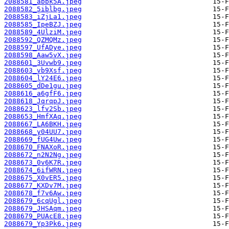
2088581_abbk5A.jpeg
2088582_5iblbg.jpeg
2088583_iZjLa1.jpeg
2088585_IpeBZJ.jpeg
2088589_4UlziM.jpeg
2088592_QZMQMz.jpeg
2088597_UfADye.jpeg
2088598_Aaw5vX.jpeg
2088601_3Uvwb9.jpeg
2088603_vb9Xsf.jpeg
2088604_lY24E6.jpeg
2088605_dDe1gu.jpeg
2088616_a6gfF6.jpeg
2088618_JqrqpJ.jpeg
2088623_lfv2Sb.jpeg
2088653_HmfXAq.jpeg
2088667_LA6BKH.jpeg
2088668_y04UU7.jpeg
2088669_fUG4Uw.jpeg
2088670_FNAXoR.jpeg
2088672_n2N2Ng.jpeg
2088673_0v6K7R.jpeg
2088674_6ifWRN.jpeg
2088675_X0vER5.jpeg
2088677_KXDv7M.jpeg
2088678_f7v6Aw.jpeg
2088679_6cqUgl.jpeg
2088679_JHSAqm.jpeg
2088679_PUAcE8.jpeg
2088679_Yp3Pk6.jpeg