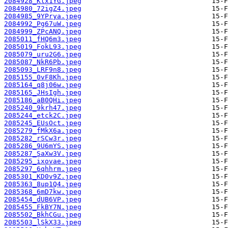
2084928_Klx1YG.jpeg
2084980_72igZ4.jpeg
2084985_9YPrya.jpeg
2084992_Pg67uW.jpeg
2084999_ZPcANQ.jpeg
2085011_fHQ6m3.jpeg
2085019_FokL93.jpeg
2085079_uru2G6.jpeg
2085087_NkR6Pb.jpeg
2085093_LRF9n8.jpeg
2085155_0vF8Kh.jpeg
2085164_q8j06w.jpeg
2085165_JHsIgh.jpeg
2085186_aB0QHi.jpeg
2085240_9krh47.jpeg
2085244_etck2C.jpeg
2085245_EUsOct.jpeg
2085279_fMkX6a.jpeg
2085282_rSCw3r.jpeg
2085286_9U6mYS.jpeg
2085287_SaXw3V.jpeg
2085295_ixovae.jpeg
2085297_6qhhrm.jpeg
2085301_KD0v9Z.jpeg
2085363_8up1Q4.jpeg
2085368_6mD7kw.jpeg
2085454_dUB6VP.jpeg
2085455_FkBY7N.jpeg
2085502_BkhCGu.jpeg
2085503_lSkX33.jpeg