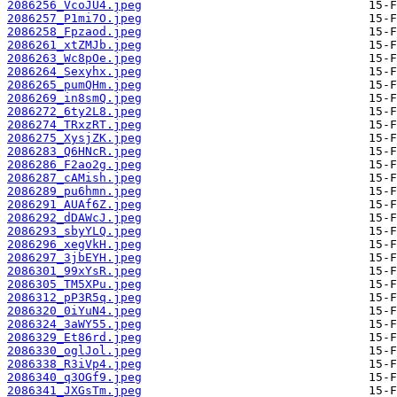
2086256_VcoJU4.jpeg
2086257_P1mi7O.jpeg
2086258_Fpzaod.jpeg
2086261_xtZMJb.jpeg
2086263_Wc8pOe.jpeg
2086264_Sexyhx.jpeg
2086265_pumQHm.jpeg
2086269_in8smQ.jpeg
2086272_6ty2L8.jpeg
2086274_TRxzRT.jpeg
2086275_XysjZK.jpeg
2086283_Q6HNcR.jpeg
2086286_F2ao2g.jpeg
2086287_cAMish.jpeg
2086289_pu6hmn.jpeg
2086291_AUAf6Z.jpeg
2086292_dDAWcJ.jpeg
2086293_sbyYLQ.jpeg
2086296_xegVkH.jpeg
2086297_3jbEYH.jpeg
2086301_99xYsR.jpeg
2086305_TM5XPu.jpeg
2086312_pP3R5q.jpeg
2086320_0iYuN4.jpeg
2086324_3aWY55.jpeg
2086329_Et86rd.jpeg
2086330_oglJol.jpeg
2086338_R3iVp4.jpeg
2086340_q3OGf9.jpeg
2086341_JXGsTm.jpeg