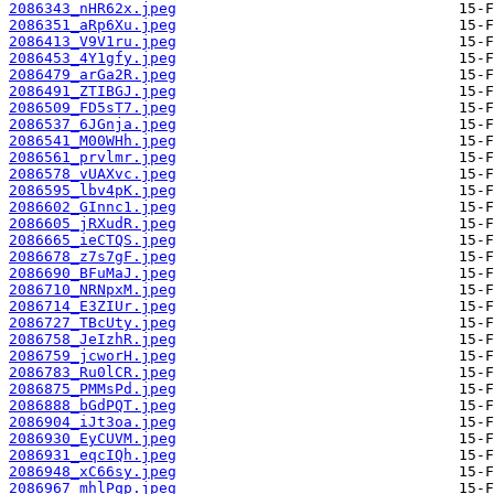
2086343_nHR62x.jpeg
2086351_aRp6Xu.jpeg
2086413_V9V1ru.jpeg
2086453_4Y1gfy.jpeg
2086479_arGa2R.jpeg
2086491_ZTIBGJ.jpeg
2086509_FD5sT7.jpeg
2086537_6JGnja.jpeg
2086541_M00WHh.jpeg
2086561_prvlmr.jpeg
2086578_vUAXvc.jpeg
2086595_lbv4pK.jpeg
2086602_GInnc1.jpeg
2086605_jRXudR.jpeg
2086665_ieCTQS.jpeg
2086678_z7s7gF.jpeg
2086690_BFuMaJ.jpeg
2086710_NRNpxM.jpeg
2086714_E3ZIUr.jpeg
2086727_TBcUty.jpeg
2086758_JeIzhR.jpeg
2086759_jcworH.jpeg
2086783_Ru0lCR.jpeg
2086875_PMMsPd.jpeg
2086888_bGdPQT.jpeg
2086904_iJt3oa.jpeg
2086930_EyCUVM.jpeg
2086931_eqcIQh.jpeg
2086948_xC66sy.jpeg
2086967_mhlPqp.jpeg