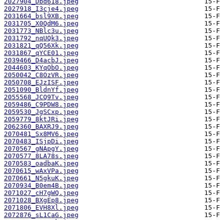
2027904_Dbd618.jpeg
2027918_I3cje4.jpeg
2031664_bsl9XB.jpeg
2031705_X0QdM6.jpeg
2031773_NBlc3u.jpeg
2031792_nqUQk3.jpeg
2031821_qQ56Xk.jpeg
2031867_qYCE01.jpeg
2039466_D4acbJ.jpeg
2044603_KYqObO.jpeg
2050042_C8OzVR.jpeg
2050708_EJzISF.jpeg
2051090_BldnYf.jpeg
2055568_JCQ9Tv.jpeg
2059486_C9PDW8.jpeg
2059530_JgSCxp.jpeg
2059779_8ktJRi.jpeg
2062360_BAXRJ9.jpeg
2070481_Sx8MV6.jpeg
2070483_ISjpDi.jpeg
2070567_gNApgY.jpeg
2070577_8LA78s.jpeg
2070583_oadbaK.jpeg
2070615_wAxVPa.jpeg
2070661_N5gkuK.jpeg
2070934_B0em4B.jpeg
2071027_cH7gWQ.jpeg
2071028_BXgEp8.jpeg
2071806_EVH8Xl.jpeg
2072876_sL1CaG.jpeg