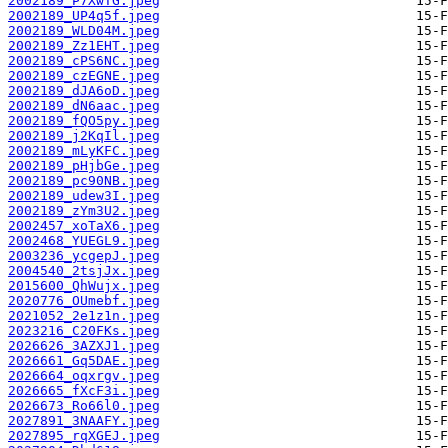
2002189_P7XwTG.jpeg
2002189_UP4q5f.jpeg
2002189_WLD04M.jpeg
2002189_Zz1EHT.jpeg
2002189_cPS6NC.jpeg
2002189_czEGNE.jpeg
2002189_dJA6oD.jpeg
2002189_dN6aac.jpeg
2002189_fQO5py.jpeg
2002189_j2KqIl.jpeg
2002189_mLyKFC.jpeg
2002189_pHjbGe.jpeg
2002189_pc90NB.jpeg
2002189_udew3I.jpeg
2002189_zYm3U2.jpeg
2002457_xoTaX6.jpeg
2002468_YUEGL9.jpeg
2003236_ycgepJ.jpeg
2004540_2tsjJx.jpeg
2015600_QhWujx.jpeg
2020776_OUmebf.jpeg
2021052_2e1z1n.jpeg
2023216_C20FKs.jpeg
2026626_3AZXJ1.jpeg
2026661_Gq5DAE.jpeg
2026664_oqxrgv.jpeg
2026665_fXcF3i.jpeg
2026673_Ro66l0.jpeg
2027891_3NAAFY.jpeg
2027895_rqXGEJ.jpeg