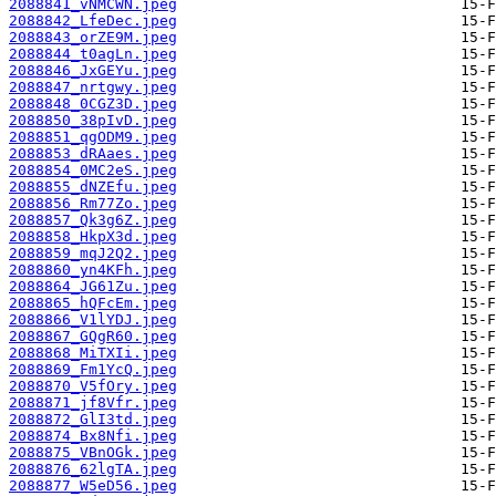
2088841_vNMCWN.jpeg
2088842_LfeDec.jpeg
2088843_orZE9M.jpeg
2088844_t0agLn.jpeg
2088846_JxGEYu.jpeg
2088847_nrtgwy.jpeg
2088848_0CGZ3D.jpeg
2088850_38pIvD.jpeg
2088851_qgODM9.jpeg
2088853_dRAaes.jpeg
2088854_0MC2eS.jpeg
2088855_dNZEfu.jpeg
2088856_Rm77Zo.jpeg
2088857_Qk3g6Z.jpeg
2088858_HkpX3d.jpeg
2088859_mqJ2Q2.jpeg
2088860_yn4KFh.jpeg
2088864_JG61Zu.jpeg
2088865_hQFcEm.jpeg
2088866_V1lYDJ.jpeg
2088867_GQgR60.jpeg
2088868_MiTXIi.jpeg
2088869_Fm1YcQ.jpeg
2088870_V5fOry.jpeg
2088871_jf8Vfr.jpeg
2088872_GlI3td.jpeg
2088874_Bx8Nfi.jpeg
2088875_VBnOGk.jpeg
2088876_62lgTA.jpeg
2088877_W5eD56.jpeg