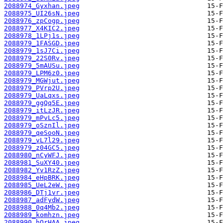
2088974_Gyxhan.jpeg
2088975_UI26sN.jpeg
2088976_zpCogp.jpeg
2088977_X4KIC2.jpeg
2088978_1LPj1s.jpeg
2088979_1FASGD.jpeg
2088979_1sJ7Ci.jpeg
2088979_22S0Rv.jpeg
2088979_5mAUSu.jpeg
2088979_LPM6z0.jpeg
2088979_MGWjut.jpeg
2088979_PVrp2U.jpeg
2088979_UaLqxs.jpeg
2088979_ggQq5E.jpeg
2088979_itLzJR.jpeg
2088979_mPvLc5.jpeg
2088979_oSznIl.jpeg
2088979_qeSooN.jpeg
2088979_vL7l29.jpeg
2088979_z04GC5.jpeg
2088980_nCyWFJ.jpeg
2088981_SuXY40.jpeg
2088982_Yv1RzZ.jpeg
2088984_eHpBRK.jpeg
2088985_UeL2eW.jpeg
2088986_DTj1vr.jpeg
2088987_adFydW.jpeg
2088988_0q4Mb2.jpeg
2088989_komhzn.jpeg
2088990_hQrHAA.jpeg