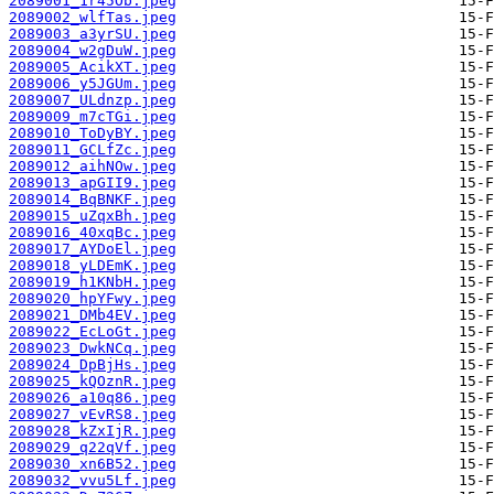
2089001_1r45Ob.jpeg
2089002_wlfTas.jpeg
2089003_a3yrSU.jpeg
2089004_w2gDuW.jpeg
2089005_AcikXT.jpeg
2089006_y5JGUm.jpeg
2089007_ULdnzp.jpeg
2089009_m7cTGi.jpeg
2089010_ToDyBY.jpeg
2089011_GCLfZc.jpeg
2089012_aihNOw.jpeg
2089013_apGII9.jpeg
2089014_BqBNKF.jpeg
2089015_uZqxBh.jpeg
2089016_40xqBc.jpeg
2089017_AYDoEl.jpeg
2089018_yLDEmK.jpeg
2089019_h1KNbH.jpeg
2089020_hpYFwy.jpeg
2089021_DMb4EV.jpeg
2089022_EcLoGt.jpeg
2089023_DwkNCq.jpeg
2089024_DpBjHs.jpeg
2089025_kQOznR.jpeg
2089026_a10q86.jpeg
2089027_vEvRS8.jpeg
2089028_kZxIjR.jpeg
2089029_q22qVf.jpeg
2089030_xn6B52.jpeg
2089032_vvu5Lf.jpeg