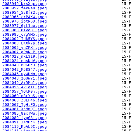
2083949_NrsXqc.jpeg
2083952_f4PPa8.jpeg
2083954_5s8f32.jpeg
2083965_crPAXW.jpeg
2083976_iotP6D.jpeg
2083977_6jL1ao.jpeg
2083983_8Tvo8T.jpeg
2083985_c7gVM5.jpeg
2084002_IUk5YS.jpeg
2084003_LKXkYp.jpeg
2084005_vhZPXf.jpeg
2084007_gPpNLP.jpeg
2084022_nkL319.jpeg
2084024_eusNdV.jpeg
2084040_MR6Uc3.jpeg
2084042_M58847.jpeg
2084046_uyWUNq.jpeg
2084048_zGUWYi.jpeg
2084049_AiDMa1.jpeg
2084056_AVIqIL.jpeg
2084057_YOtP0m.jpeg
2084060_n3rYoS.jpeg
2084063_ZBLF46.jpeg
2084067_TgHtFQ.jpeg
2084081_XsMmQT.jpeg
2084085_8axTWu.jpeg
2084089_fygG3f.jpeg
2084091_2AMHcK.jpeg
2084119_KuAL9C.jpeg
2084141_w1axgU.jpeg