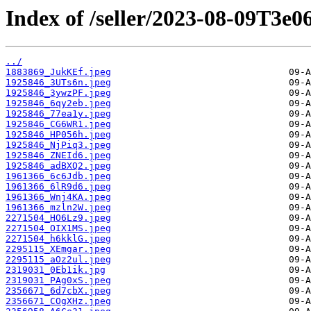
Index of /seller/2023-08-09T3e0
../
1883869_JukKEf.jpeg
1925846_3UTs6n.jpeg
1925846_3ywzPF.jpeg
1925846_6qy2eb.jpeg
1925846_77ea1y.jpeg
1925846_CG6WR1.jpeg
1925846_HP056h.jpeg
1925846_NjPiq3.jpeg
1925846_ZNEId6.jpeg
1925846_adBXQ2.jpeg
1961366_6c6Jdb.jpeg
1961366_6lR9d6.jpeg
1961366_Wnj4KA.jpeg
1961366_mzln2W.jpeg
2271504_HO6Lz9.jpeg
2271504_OIX1MS.jpeg
2271504_h6kklG.jpeg
2295115_XEmgar.jpeg
2295115_aOz2ul.jpeg
2319031_0Eb1ik.jpg
2319031_PAg0xS.jpeg
2356671_6d7cbX.jpeg
2356671_COgXHz.jpeg