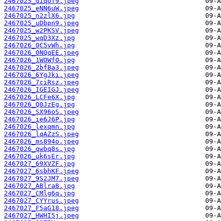
2467025_diqUf9.jpeg
2467025_eNN6uW.jpeg
2467025_n2zlX6.jpg
2467025_uDbpn9.jpeg
2467025_w2PKSV.jpeg
2467025_wqD3Xz.jpg
2467026_0C5vWh.jpg
2467026_0NQqEE.jpeg
2467026_1WOWf0.jpg
2467026_2bfBa3.jpeg
2467026_6YgJki.jpeg
2467026_7ciRsz.jpeg
2467026_IGEIGJ.jpeg
2467026_LCFe6X.jpg
2467026_Q0JzEg.jpg
2467026_SX96oS.jpeg
2467026_ie6J6P.jpg
2467026_lexqmn.jpg
2467026_lqAZzS.jpeg
2467026_ms894o.jpeg
2467026_qwbq8s.jpg
2467026_uk6sEr.jpg
2467027_69XVZF.jpg
2467027_6sbhKF.jpeg
2467027_9S2JM7.jpeg
2467027_ABlra8.jpg
2467027_CMlg6q.jpg
2467027_CYYrus.jpeg
2467027_F5aG18.jpeg
2467027_HWHI5j.jpeg