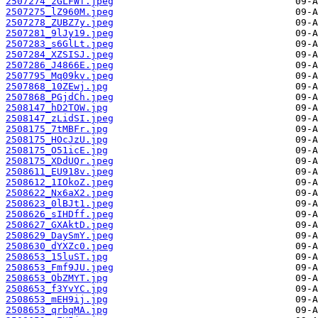
2507274_zGLFWf.jpeg
2507275_lZ960M.jpeg
2507278_ZUBZ7y.jpeg
2507281_9lJy19.jpeg
2507283_s6GlLt.jpeg
2507284_XZSISJ.jpeg
2507286_J4866E.jpeg
2507795_Mq09kv.jpeg
2507868_10ZEwj.jpg
2507868_PGjdCh.jpeg
2508147_hD2TOW.jpg
2508147_zLidSI.jpeg
2508175_7tMBFr.jpg
2508175_HOcJzU.jpg
2508175_O51icE.jpg
2508175_XDdUQr.jpeg
2508611_EU918v.jpeg
2508612_1IOkoZ.jpeg
2508622_Nx6aX2.jpeg
2508623_0lBJt1.jpeg
2508626_sIHDff.jpeg
2508627_GXAktD.jpeg
2508629_DaySmY.jpeg
2508630_dYXZc0.jpeg
2508653_15luST.jpg
2508653_Fmf9JU.jpeg
2508653_ObZMYT.jpg
2508653_f3YvYC.jpg
2508653_mEH9ij.jpg
2508653_qrbqMA.jpg