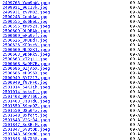
2499765_Ywm9nW.jpeg
2499931_96cIvk.jpg
2499931_zvVM8Z.jpeg
2500248_CpohAo.jpg
2500555_Bu6NeL.jpg
2500555_tMVx2s.jpeg
2500609_QLDRAk.jpeg
2500609_wFq9vf.jpg
2500626_3M3DdT.jpg
2500626_KF0scV.jpeg
2500660_NLDXK1.jpeg
2500663_9DbRkS.jpeg
2500663_xT2jLl.jpg
2500668_RaDM7B.jpeg
2500686_0ZjAoX.jpeg
2500686_eH9S6X.jpg
2500949_RYI217.jpeg
2500949_f97PFO.jpg
2501014_54KJih.jpeg
2501014_hsksIl.jpg
2501403_0PVT6U.jpg
2501403_Js8TdG.jpeg
2501550_59eqQZ.jpeg
2501550_U8a04x.jpg
2501648_8xfqjt.jpg
2501648_V2GrR4.jpeg
2501847_3e3BjM.jpg
2501847_SvBtQD.jpeg
2501848_60KmN0.jpeg
2501848_6b755S.jpg