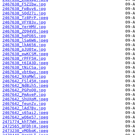
2467638_F5ZIbw.jpg
2467638_FpBuy6.jpg
2467638_SQd27i.jpg
2467638_Tz8PrP.jpeg
2467638_VFY83v.jpg
2467638_YerHMV.jpg
2467638_ZQ94VO.jpeg
2467638_hqPU6S.jpg
2467638_lSa6W6.jpeg
2467638_lkA656.jpg
2467638_pJU0tw.jpg
2467638_pwKCSM.jpeg
2467638_rPFF5H.jpg
2467638_t6IA3D.jpeg
2467638_tNiCSa.jpg
2467638_ybt6wx.jpeg
2467642_9XgMWl.jpg
2467642_FSl45H.jpeg
2467642_NdBih5.jpeg
2467642_PGPoQ0.jpg
2467642_PmAveP.jpg
2467642_ShUXpM.jpeg
2467642_feunZy.jpg
2467642_lAd7By.jpg
2467642_s65ai2.jpeg
2467642_wO6e57.jpeg
2471774_khT7WH.jpeg
2472565_0FDhjH.jpeg
2473230_vMObqK.jpeg