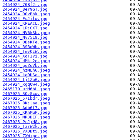
2454924_70Bf2r.jpg
2454924_8eY9GT.jpg
2454924_D0vBhk.jpeg
2454924_EsJilw.jpg
2454924_KPEAcL.jpeg
2454924_LPjCXT.jpg
2454924_NV6kSb.jpeg
2454924_Nv75L8.jpg
2454924_OBsKTe.jpeg
2454924_RSRoWb.jpeg
2454924_TwvQzW.jpg
2454924_XqTIVi.jpg
2454924_dMkt2e.jpeg
2454924_guZoVb.jpg
2454924_hzMLh6.jpeg
2454924_kaDUSa.jpeg
2454924_tj1ZuG.jpeg
2454924_xgqQw4.jpeg
2465170_urM6bL.jpeg
2467025_3OzScw.jpg
2467025_57Ibdr.jpeg
2467025_8Kjlaa.jpeg
2467025_Adb6f7.jpg
2467025_KKnMuP.jpeg
2467025_MR3DEF.jpeg
2467025_PcJjH8.jpg
2467025_TzrW2k.jpg
2467025_VXDDt5.jpg
2467025_ZXWipe.jpg