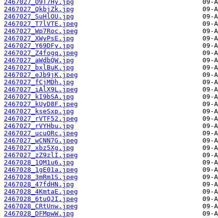
2467027_O9T7Hy.jpg
2467027_QkbjZk.jpg
2467027_SuHlOU.jpg
2467027_T7lVTE.jpeg
2467027_Wp7Roc.jpeg
2467027_XWyPsE.jpg
2467027_Y69DFy.jpg
2467027_Z4fogq.jpeg
2467027_aWdbQW.jpg
2467027_bxlBuK.jpg
2467027_eJb9jK.jpeg
2467027_fCjMDh.jpg
2467027_iAlX9L.jpeg
2467027_kI9bSA.jpg
2467027_kUyD8F.jpeg
2467027_kseSxp.jpg
2467027_rVTF52.jpeg
2467027_rVYHbu.jpg
2467027_ucuORc.jpeg
2467027_wCNN7G.jpeg
2467027_xbz5Xg.jpg
2467027_zZ9zlI.jpeg
2467028_1QM1u6.jpg
2467028_1gE01a.jpeg
2467028_3mRm1S.jpeg
2467028_47fdHN.jpg
2467028_4KmtaE.jpeg
2467028_6tuQJI.jpeg
2467028_CRtUnw.jpeg
2467028_DFMpwW.jpg