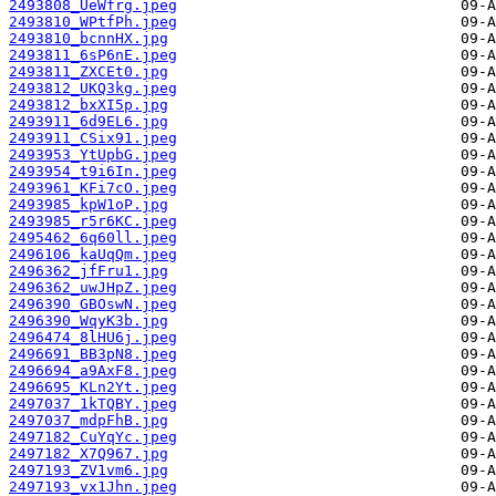
2493808_UeWfrg.jpeg
2493810_WPtfPh.jpeg
2493810_bcnnHX.jpg
2493811_6sP6nE.jpeg
2493811_ZXCEt0.jpg
2493812_UKQ3kg.jpeg
2493812_bxXI5p.jpg
2493911_6d9EL6.jpg
2493911_CSix91.jpeg
2493953_YtUpbG.jpeg
2493954_t9i6In.jpeg
2493961_KFi7cO.jpeg
2493985_kpW1oP.jpg
2493985_r5r6KC.jpeg
2495462_6q60ll.jpeg
2496106_kaUqQm.jpeg
2496362_jfFru1.jpg
2496362_uwJHpZ.jpeg
2496390_GBOswN.jpeg
2496390_WqyK3b.jpg
2496474_8lHU6j.jpeg
2496691_BB3pN8.jpeg
2496694_a9AxF8.jpeg
2496695_KLn2Yt.jpeg
2497037_1kTQBY.jpeg
2497037_mdpFhB.jpg
2497182_CuYqYc.jpeg
2497182_X7Q967.jpg
2497193_ZV1vm6.jpg
2497193_vx1Jhn.jpeg