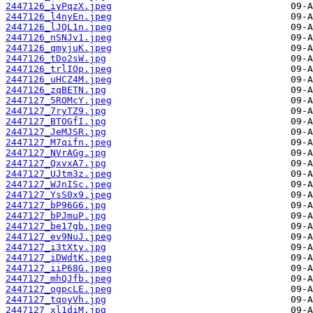
2447126_iyPqzX.jpeg
2447126_l4nyEn.jpeg
2447126_lJQL1n.jpeg
2447126_nSNJv1.jpeg
2447126_qmyjuK.jpeg
2447126_tDo2sW.jpg
2447126_trlIOp.jpeg
2447126_uHCZ4M.jpeg
2447126_zqBETN.jpg
2447127_5ROMcY.jpeg
2447127_7ryTZ9.jpg
2447127_BTOGfI.jpg
2447127_JeMJSR.jpg
2447127_M7qifn.jpeg
2447127_NVrAGg.jpg
2447127_QxvxA7.jpg
2447127_UJtm3z.jpeg
2447127_WJnISc.jpeg
2447127_YsS0x9.jpeg
2447127_bP96G6.jpg
2447127_bPJmuP.jpg
2447127_be17gb.jpeg
2447127_ev9NuJ.jpeg
2447127_i3tXty.jpg
2447127_iDWdtK.jpeg
2447127_iiP68G.jpeg
2447127_mhQJfb.jpeg
2447127_ogpcLE.jpeg
2447127_tqoyVh.jpg
2447127_xl1diM.jpg