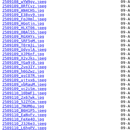
2509108_wYW9gy.jpeg
2509109_0RfCvz.jpeg
2509109_AN4CHS.jpg
2509109_E38yv9.jpg
2509109_FqJHml.jpeg
2509109_HGgtjn.jpg
2509109_HLXT06.jpeg
2509109_QBAl55.jpeg
2509109_RGXHYs.jpg
2509109_SRF5gM.jpg
2509109_T0rm3i.jpg
2509109_UdyylA.jpeg
2509109_VJP6nf.jpg
2509109_X2vJks.jpeg
2509109_YGa9j0.jpg
2509109_Zvp3IY.jpeg
2509109_h6GZwz.jpg
2509109_qsCO7R.jpg
2509109_ujtyx6.jpeg
2509109_vbRauM.jpeg
2509109_yc2iSm.jpeg
2509110_10bWF1.jpeg
2509110_2x67wk.jpg
2509110_52ZfCm.jpeg
2509110_7NUM6u.jpg
2509110_B6H1P5.jpeg
2509110_EaNyFv.jpeg
2509110_FeXe4O.jpg
2509110_J3J6e3.jpeg
2509110_L6hgPV.jpeg