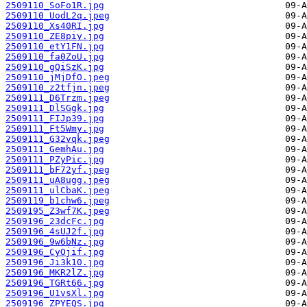
2509110_SoFo1R.jpg
2509110_UodL2q.jpeg
2509110_Xs40RI.jpg
2509110_ZE8piy.jpg
2509110_etY1FN.jpg
2509110_fa0ZoU.jpg
2509110_gQiSzK.jpg
2509110_jMjDfO.jpeg
2509110_z2tfjn.jpeg
2509111_D6Trzm.jpeg
2509111_DlSGgk.jpg
2509111_FIJp39.jpg
2509111_Ft5Wmy.jpg
2509111_G32vqk.jpeg
2509111_GemhAu.jpg
2509111_PZyPic.jpg
2509111_bF72yf.jpeg
2509111_uA8ugg.jpeg
2509111_ulCbaK.jpeg
2509119_b1chw6.jpeg
2509195_Z3wf7K.jpeg
2509196_23dcFc.jpg
2509196_4sUJ2f.jpg
2509196_9w6bNz.jpg
2509196_CyOjif.jpg
2509196_Ji3k10.jpg
2509196_MKR2lZ.jpg
2509196_TGRt66.jpg
2509196_U1vsXl.jpg
2509196_ZPYEQS.jpg