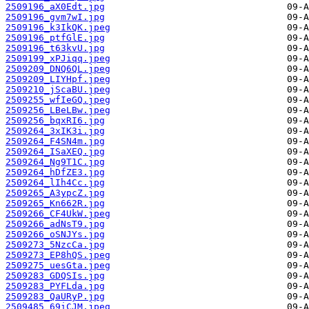
2509196_aX0Edt.jpg
2509196_gvm7wI.jpg
2509196_k3IkQK.jpeg
2509196_ptfGlE.jpg
2509196_t63kvU.jpg
2509199_xPJiqq.jpeg
2509209_DNQ6QL.jpeg
2509209_LIYHpf.jpeg
2509210_jScaBU.jpeg
2509255_wfIeGQ.jpeg
2509256_LBeLBw.jpeg
2509256_bqxRI6.jpg
2509264_3xIK3i.jpg
2509264_F4SN4m.jpg
2509264_ISaXEQ.jpg
2509264_Ng9T1C.jpg
2509264_hDfZE3.jpg
2509264_lIh4Cc.jpg
2509265_A3ypcZ.jpg
2509265_Kn662R.jpg
2509266_CF4UkW.jpeg
2509266_adNsT9.jpg
2509266_oSNJYs.jpg
2509273_5NzcCa.jpg
2509273_EP8hQS.jpeg
2509275_uesGta.jpeg
2509283_GDQSIs.jpg
2509283_PYFLda.jpg
2509283_QaURyP.jpg
2509485_69iCJM.jpeg