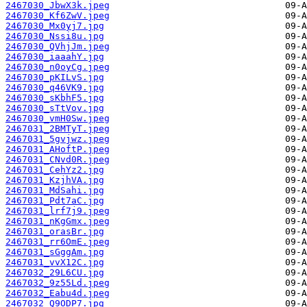
2467030_JbwX3k.jpeg
2467030_Kf6ZwV.jpeg
2467030_Mx0yj7.jpg
2467030_Nssi8u.jpg
2467030_QVhjJm.jpeg
2467030_iaaahY.jpg
2467030_n0oyCg.jpeg
2467030_pKILvS.jpg
2467030_q46VK9.jpg
2467030_sKbhF5.jpg
2467030_sTtVov.jpg
2467030_vmH0Sw.jpeg
2467031_2BMTyT.jpeg
2467031_5gvjwz.jpeg
2467031_AHoftP.jpeg
2467031_CNvd0R.jpeg
2467031_CehYz2.jpg
2467031_KzjhVA.jpg
2467031_MdSahi.jpg
2467031_Pdt7aC.jpg
2467031_lrf7j9.jpeg
2467031_nKgGmx.jpeg
2467031_orasBr.jpg
2467031_rr6OmE.jpeg
2467031_sGggAm.jpg
2467031_vvX12C.jpg
2467032_29L6CU.jpg
2467032_9z55Ld.jpeg
2467032_Eabu4d.jpeg
2467032_Q9ODP7.jpg