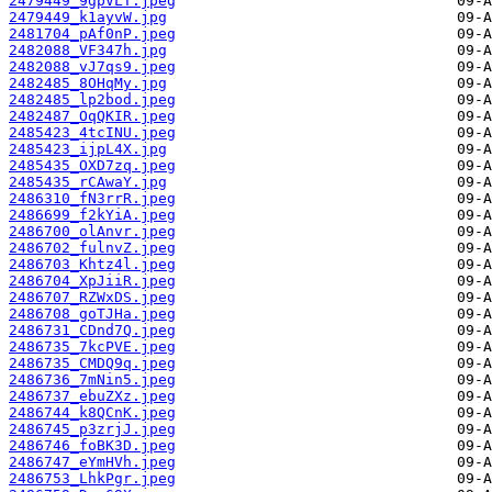
2479449_9gpVLT.jpeg
2479449_k1ayvW.jpg
2481704_pAf0nP.jpeg
2482088_VF347h.jpg
2482088_vJ7qs9.jpeg
2482485_8OHqMy.jpg
2482485_lp2bod.jpeg
2482487_OqQKIR.jpeg
2485423_4tcINU.jpeg
2485423_ijpL4X.jpg
2485435_OXD7zq.jpeg
2485435_rCAwaY.jpg
2486310_fN3rrR.jpeg
2486699_f2kYiA.jpeg
2486700_olAnvr.jpeg
2486702_fulnvZ.jpeg
2486703_Khtz4l.jpeg
2486704_XpJiiR.jpeg
2486707_RZWxDS.jpeg
2486708_goTJHa.jpeg
2486731_CDnd7Q.jpeg
2486735_7kcPVE.jpeg
2486735_CMDQ9q.jpeg
2486736_7mNin5.jpeg
2486737_ebuZXz.jpeg
2486744_k8QCnK.jpeg
2486745_p3zrjJ.jpeg
2486746_foBK3D.jpeg
2486747_eYmHVh.jpeg
2486753_LhkPgr.jpeg