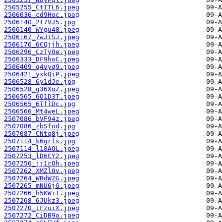
2505255_CtITL6.jpeg
2506036_cd9Hoc.jpeg
2506140_2t7VJ5.jpg
2506140_WYgu48.jpeg
2506167_7wJ1SJ.jpeg
2506176_6CQjjh.jpeg
2506296_CzTy0e.jpeg
2506333_DF9hoC.jpeg
2506409_q4vyq9.jpeg
2506421_yxkQiP.jpeg
2506528_6y1dJe.jpg
2506528_g36XoZ.jpeg
2506565_6O1D3T.jpeg
2506565_6TflDc.jpg
2506566_Mt4weL.jpeg
2507086_bVF94z.jpeg
2507086_zbSfod.jpg
2507087_CNtq8j.jpeg
2507114_k6grls.jpg
2507114_l18AOL.jpeg
2507253_lD6CY2.jpeg
2507256_jj1cOh.jpeg
2507262_XMZl0v.jpeg
2507264_WRdWZG.jpeg
2507265_mNU6jG.jpeg
2507266_h5KWiI.jpeg
2507268_6JUkz3.jpeg
2507270_1FzuiX.jpeg
2507272_CiDB9o.jpeg