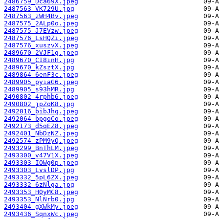
2486759_Dca69X.jpeg
2487563_VK729U.jpg
2487563_zWH4Bv.jpeg
2487575_2ALp0o.jpeg
2487575_J7EVzw.jpeg
2487576_LsHQZi.jpeg
2487576_xuszvX.jpeg
2489670_2VJF1g.jpeg
2489670_CI8inH.jpg
2489670_kZsztX.jpg
2489864_6enF3c.jpeg
2489905_pyiaG6.jpeg
2489905_s93hMR.jpg
2490802_4rphb6.jpeg
2490802_jpZoK8.jpg
2492016_bibJhq.jpeg
2492064_bpgoCo.jpeg
2492173_d5qEZ8.jpeg
2492401_NbDzNZ.jpeg
2492574_zPM9yQ.jpeg
2493299_BnThLM.jpeg
2493300_v47V1X.jpeg
2493303_IOWg0p.jpeg
2493303_LvslDP.jpg
2493332_5pL6ZX.jpeg
2493332_6zNlga.jpg
2493353_H0yMC8.jpeg
2493353_NlNrb0.jpg
2493404_gXWkMy.jpeg
2493436_SqnxWc.jpeg