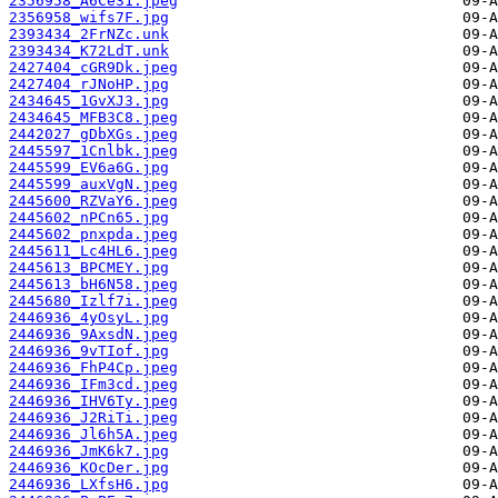
2356958_A6Ce31.jpeg
2356958_wifs7F.jpg
2393434_2FrNZc.unk
2393434_K72LdT.unk
2427404_cGR9Dk.jpeg
2427404_rJNoHP.jpg
2434645_1GvXJ3.jpg
2434645_MFB3C8.jpeg
2442027_gDbXGs.jpeg
2445597_1Cnlbk.jpeg
2445599_EV6a6G.jpg
2445599_auxVgN.jpeg
2445600_RZVaY6.jpeg
2445602_nPCn65.jpg
2445602_pnxpda.jpeg
2445611_Lc4HL6.jpeg
2445613_BPCMEY.jpg
2445613_bH6N58.jpeg
2445680_Izlf7i.jpeg
2446936_4yOsyL.jpg
2446936_9AxsdN.jpeg
2446936_9vTIof.jpg
2446936_FhP4Cp.jpeg
2446936_IFm3cd.jpeg
2446936_IHV6Ty.jpeg
2446936_J2RiTi.jpeg
2446936_Jl6h5A.jpeg
2446936_JmK6k7.jpg
2446936_KOcDer.jpg
2446936_LXfsH6.jpg