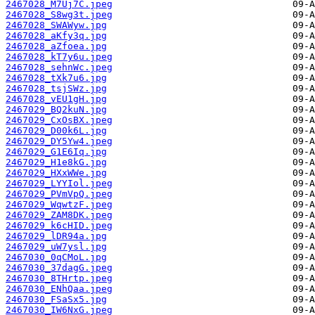
2467028_M7Uj7C.jpeg
2467028_S8wg3t.jpeg
2467028_SWAWyw.jpg
2467028_aKfy3q.jpg
2467028_aZfoea.jpg
2467028_kT7y6u.jpeg
2467028_sehnWc.jpeg
2467028_tXk7u6.jpg
2467028_tsjSWz.jpg
2467028_vEU1gH.jpg
2467029_BQ2kuN.jpg
2467029_CxOsBX.jpeg
2467029_D00k6L.jpg
2467029_DY5Yw4.jpeg
2467029_G1E6Iq.jpg
2467029_H1e8kG.jpg
2467029_HXxWWe.jpg
2467029_LYYIol.jpeg
2467029_PVmVpQ.jpeg
2467029_WqwtzF.jpeg
2467029_ZAM8DK.jpeg
2467029_k6cHID.jpeg
2467029_lDR94a.jpg
2467029_uW7ysl.jpg
2467030_0qCMoL.jpg
2467030_37dagG.jpeg
2467030_8THrtp.jpeg
2467030_ENhQaa.jpeg
2467030_FSaSx5.jpg
2467030_IW6NxG.jpeg