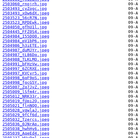
2503060_rnojrh.jpg
2503493_cyZogc.jpg
2503493_xOw6dX.jpeg
2503523_56cR7N.jpg
2503523_RPDEwk.jpeg
2504050_gfhU1l.jpg
2504445_FFZ0S4.jpeg
2504984_I55DO0.jpeg
2504984_pV1bP6.jpg
2504986_h3iETE.jpg
2504987_duMJYr.jpeg
2504987_tL86Dq.jpg
2504988_TLKLMO.jpeg
2504991_bFHzVw.jpeg
2504997_6ZCRXE.jpeg
2504997_KVCyr5.jpg
2504998_6qF9pS.jpeg
2504998_fgcG5Y.jpg
2505007_Zq7JvZ.jpeg
2505009_lSfm4r.jpeg
2505012_NRK33r.jpeg
2505019_fUpi2Q.jpeg
2505021_flnNQO.jpeg
2505028_vqwlaJ.jpeg
2505029_9fCf6d.jpeg
2505032_Tzercs.jpeg
2505036_0JNrAp.jpeg
2505038_hwhHy6.jpeg
2505039_AqeEd4.jpeg
2505237_WUyPql.jpeg