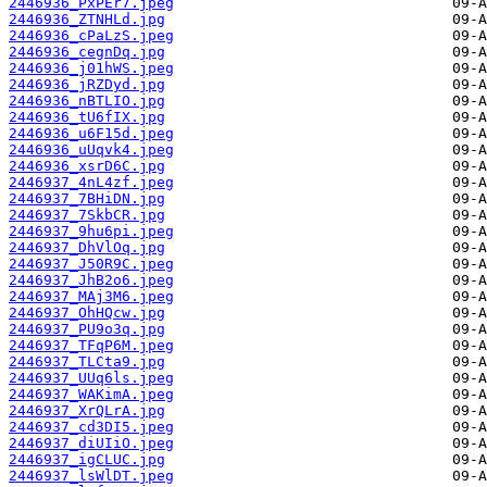
2446936_PxPEr7.jpeg
2446936_ZTNHLd.jpg
2446936_cPaLzS.jpeg
2446936_cegnDq.jpg
2446936_j01hWS.jpeg
2446936_jRZDyd.jpg
2446936_nBTLIO.jpg
2446936_tU6fIX.jpg
2446936_u6F15d.jpeg
2446936_uUqvk4.jpeg
2446936_xsrD6C.jpg
2446937_4nL4zf.jpeg
2446937_7BHiDN.jpg
2446937_7SkbCR.jpg
2446937_9hu6pi.jpeg
2446937_DhVlOq.jpg
2446937_J50R9C.jpeg
2446937_JhB2o6.jpeg
2446937_MAj3M6.jpeg
2446937_OhHQcw.jpg
2446937_PU9o3q.jpg
2446937_TFqP6M.jpeg
2446937_TLCta9.jpg
2446937_UUq6ls.jpeg
2446937_WAKimA.jpeg
2446937_XrQLrA.jpg
2446937_cd3DI5.jpeg
2446937_diUIiO.jpeg
2446937_igCLUC.jpg
2446937_lsWlDT.jpeg