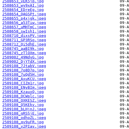
2508653_vEK5jp.jpg
2508653_wy9xAI.jpg
2508654_EDreEg.jpg
2508654_QAGSPt.jpeg
2508655_p4xjgk.jpeg
2508656_a53Tiw.jpeg
2508657_uMHTmC.jpeg
2508658_swIsh1.jpeg
2508710_dixsPV.jpeg
2508711_GP3RSo.jpeg
2508712_Qi5dhE.jpeg
2508745_aaBI9k.jpg
2508745_zTlOXm.jpeg
2509002_49NdyG.jpg
2509002_DjYTdX.jpeg
2509108_7JtabV.jpeg
2509108_7o8D7p.jpg
2509108_7uQd5H.jpg
2509108_AxuKCU.jpeg
2509108_CIZm1r.jpg
2509108_ENyBIm.jpeg
2509108_KzauxQ.jpg
2509108_OCWplc.jpg
2509108_OXKESZ.jpeg
2509108_Q5KEkv.jpg
2509108_bLHjnJ.jpeg
2509108_gRSSjE.jpg
2509108_odhoZL.jpeg
2509108_qv9uFR.jpg
2509108_v2PIav.jpeg