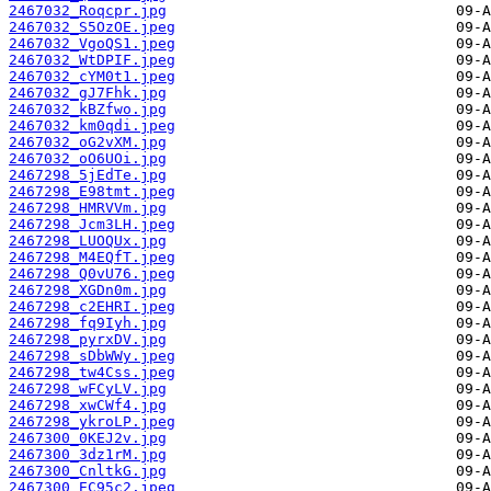
2467032_Roqcpr.jpg
2467032_S5OzOE.jpeg
2467032_VgoQS1.jpeg
2467032_WtDPIF.jpeg
2467032_cYM0t1.jpeg
2467032_gJ7Fhk.jpg
2467032_kBZfwo.jpg
2467032_km0qdi.jpeg
2467032_oG2vXM.jpg
2467032_oO6UOi.jpg
2467298_5jEdTe.jpg
2467298_E98tmt.jpeg
2467298_HMRVVm.jpg
2467298_Jcm3LH.jpeg
2467298_LUOQUx.jpg
2467298_M4EQfT.jpeg
2467298_Q0vU76.jpeg
2467298_XGDn0m.jpg
2467298_c2EHRI.jpeg
2467298_fq9Iyh.jpg
2467298_pyrxDV.jpg
2467298_sDbWWy.jpeg
2467298_tw4Css.jpeg
2467298_wFCyLV.jpg
2467298_xwCWf4.jpg
2467298_ykroLP.jpeg
2467300_0KEJ2v.jpg
2467300_3dz1rM.jpg
2467300_CnltkG.jpg
2467300_EC95c2.jpeg