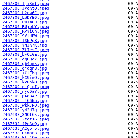
2467300_Iji3wt.jpeg
2467300_JVoAtO.jpeg
2467300_L2pw6C.jpg
2467300_LWDYB6.jpeg
2467300_P0Tm8u.jpg
2467300_RUjebY.jpeg
2467300_RvYi0h.jpeg
2467300_SVldRW.jpeg
2467300_TSNPg8.jpg
2467300_YMJArK.jpg
2467300_ZLIesE.jpeg
2467300_bvQzGE.jpg
2467300_eqDQeY.jpg
2467300_g64qwk.jpg
2467300_gYdqn8.jpg
2467300_iClEMg.jpeg
2467300_kX9iwQ.jpeg
2467300_kvBnkO.jpg
2467300_nfQLeI.jpeg
2467300_nyo6aY.jpg
2467300_pAdBAP.jpeg
2467300_rl66Na.jpg
2467300_wkkJN0.jpeg
2467300_yd3d7g.jpeg
2467638_3NOt6k.jpeg
2467638_3toz16.jpeg
2467638_4PnSpQ.jpg
2467638_A2gor5.jpeg
2467638_DKmhn3.jpeg
2467638_Eka4Qw.jpeg