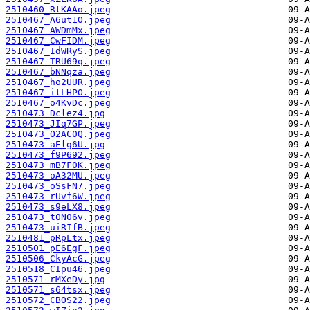
2510460_RtKAAo.jpeg
2510467_A6ut1O.jpeg
2510467_AWDmMx.jpeg
2510467_CwFIDM.jpeg
2510467_IdWRyS.jpeg
2510467_TRU69q.jpeg
2510467_bNNqza.jpeg
2510467_ho2UUR.jpeg
2510467_itLHPO.jpeg
2510467_o4KvDc.jpeg
2510473_Dclez4.jpg
2510473_JIq7GP.jpeg
2510473_O2AC0Q.jpeg
2510473_aElg6U.jpg
2510473_f9P692.jpeg
2510473_mB7F0K.jpeg
2510473_oA32MU.jpeg
2510473_oSsFN7.jpeg
2510473_rUvf6W.jpeg
2510473_s9eLX8.jpeg
2510473_t0N06v.jpeg
2510473_uiRIfB.jpeg
2510481_pRpLtx.jpeg
2510501_pE6EgF.jpeg
2510506_CkyAcG.jpeg
2510518_CIpu46.jpeg
2510571_rMXeDy.jpg
2510571_s64tsx.jpeg
2510572_CBOS22.jpeg