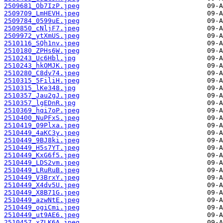
2509681_Ob7IzP.jpeg
2509709_LmHEVH.jpeg
2509784_0599uE.jpeg
2509850_cNljF7.jpeg
2509972_ytXmUS.jpeg
2510116_SQh1nv.jpeg
2510180_ZPHs6W.jpeg
2510243_Uc6Hbl.jpg
2510243_hkOMJK.jpeg
2510280_C8dv74.jpeg
2510315_5FiliH.jpeg
2510315_lKe348.jpg
2510357_Jau2gJ.jpeg
2510357_lgEDnR.jpg
2510369_hqi7oP.jpeg
2510400_NuPFxS.jpeg
2510419_09Plxa.jpeg
2510449_4aKC3y.jpeg
2510449_9BJ8ki.jpeg
2510449_H5s7YT.jpeg
2510449_KxG6f5.jpeg
2510449_LDS2vm.jpeg
2510449_LRuRuB.jpeg
2510449_V3BrxY.jpeg
2510449_X4dv5U.jpeg
2510449_X8B71G.jpeg
2510449_azwNtE.jpeg
2510449_ogiCmi.jpeg
2510449_ut9AE6.jpeg
2510457_xZLK6A.jpeg