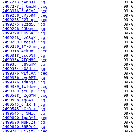
2497273_6XMbJT.jpg
2497273_jmQmWM.jpeg
2498976_6m6CpC.jpeg
2499208_qKy594.jpeg
2499275_E2ILpp.jpeg
2499275_Y2zgiO.jpg
2499298_03Uwyc.jpg
2499298_DHV5aE.jpg
2499298_zz63qX.jpg
2499299_HzajRf.jpg
2499299_fM76mm.jpg
2499318_4Mk9x0.jpeg
2499318_zsu9NT.jpg
2499364_7FQN8O.jpeg
2499364_B8YgHW.jpg
2499364_k0Adio.jpg
2499376_WEfCVA.jpeg
2499376_cyq0PT.jpg
2499376_sdKAgz.jpg
2499389_fWfdew.jpeg
2499389_jMEFpE.jpg
2499508_hZgGMM.jpeg
2499508_igc49S.jpg
2499545_Qf1XT1.jpg
2499545_hGrRfi.jpg
2499545_ojSMId.jpg
2499690_IgaBYI.jpeg
2499690_MuNJ2a.jpg
2499690_S9EPrO.jpg
2499747_Gi2jt8.jpeg