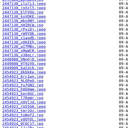
2447130_ilo7i3.jpeg
2447130_jnXzl5.jpeg
2447130_klFVOU.jpg
2447130_kxVOKE.jpeg
2447130_mbs0NY.jpeg
2447130_nHZ0CW.jpg
2447130_rPyiDj.jpeg
2447130_rW9YOK.jpeg
2447130_s1aqdb.jpeg
2447130_vOHIEh.jpeg
2447130_wITMBv.jpeg
2447130_xMwWCR.jpeg
2447130_y38pLr.jpeg
2448988_VNnQjD.jpeg
2449000_9T92VO.jpeg
2449000_kaS3cK.jpg
2454923_0kbkKe.jpeg
2454923_6rc1wn.jpg
2454923_9LOPeQ.jpg
2454923_Yu7GNZ.jpg
2454923_h0k6Wm.jpeg
2454923_kec6GC.jpg
2454923_l7RqWr.jpg
2454923_nQVlJd.jpeg
2454923_rUS5G6.jpeg
2454923_tmr2Qz.jpeg
2454923_toNgf2.jpg
2454923_yOOYQL.jpeg
2454924_0C6C1T.jpg
2454924_1Ja7Bs.jpg