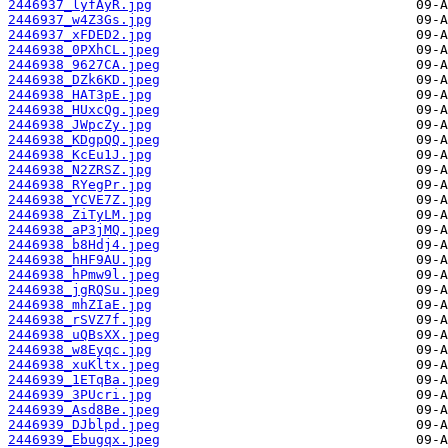
2446937_lyfAyR.jpg
2446937_w4Z3Gs.jpg
2446937_xFDED2.jpg
2446938_0PXhCL.jpeg
2446938_9627CA.jpeg
2446938_DZk6KD.jpeg
2446938_HAT3pE.jpg
2446938_HUxcQg.jpeg
2446938_JWpcZy.jpg
2446938_KDgpQQ.jpeg
2446938_KcEu1J.jpg
2446938_N2ZRSZ.jpg
2446938_RYegPr.jpg
2446938_YCVE7Z.jpg
2446938_ZiTyLM.jpg
2446938_aP3jMQ.jpeg
2446938_b8Hdj4.jpeg
2446938_hHF9AU.jpg
2446938_hPmw9l.jpeg
2446938_jgRQSu.jpeg
2446938_mhZIaE.jpg
2446938_rSVZ7f.jpg
2446938_uQBsXX.jpeg
2446938_w8Eyqc.jpg
2446938_xuKltx.jpeg
2446939_1ETqBa.jpeg
2446939_3PUcri.jpg
2446939_Asd8Be.jpeg
2446939_DJblpd.jpeg
2446939_Ebugqx.jpeg