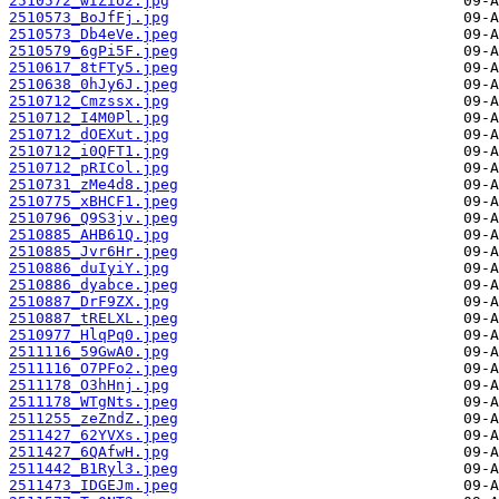
2510572_wIZio2.jpg
2510573_BoJfFj.jpg
2510573_Db4eVe.jpeg
2510579_6gPi5F.jpeg
2510617_8tFTy5.jpeg
2510638_0hJy6J.jpeg
2510712_Cmzssx.jpg
2510712_I4M0Pl.jpg
2510712_dOEXut.jpg
2510712_i0QFT1.jpg
2510712_pRICol.jpg
2510731_zMe4d8.jpeg
2510775_xBHCF1.jpeg
2510796_Q9S3jv.jpeg
2510885_AHB61Q.jpg
2510885_Jvr6Hr.jpeg
2510886_duIyiY.jpg
2510886_dyabce.jpeg
2510887_DrF9ZX.jpg
2510887_tRELXL.jpeg
2510977_HlqPq0.jpeg
2511116_59GwA0.jpg
2511116_O7PFo2.jpeg
2511178_O3hHnj.jpg
2511178_WTgNts.jpeg
2511255_zeZndZ.jpeg
2511427_62YVXs.jpeg
2511427_6QAfwH.jpg
2511442_B1Ryl3.jpeg
2511473_IDGEJm.jpeg