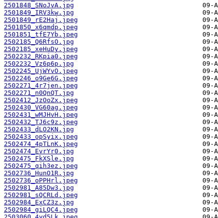
2501848_SNoJvA.jpg
2501849_IRV3kw.jpg
2501849_rE2Haj.jpeg
2501850_x6qmdp.jpeg
2501851_tfE7Yb.jpeg
2502185_Q6RfsO.jpg
2502185_xeHuDy.jpeg
2502232_RKpia0.jpeg
2502232_Vz6p6p.jpg
2502245_UjWYvO.jpeg
2502246_o9Ge6G.jpeg
2502271_4r7jen.jpeg
2502271_n0QnQT.jpg
2502412_JzOoZx.jpeg
2502430_VG60ag.jpeg
2502431_wMJHvH.jpeg
2502432_TJ6c9z.jpeg
2502433_dLO2KN.jpg
2502433_opSyix.jpeg
2502474_4pTLnK.jpeg
2502474_EvrYr0.jpg
2502475_FkXSle.jpg
2502475_qih3ez.jpeg
2502736_HunO1R.jpg
2502736_oPPHrl.jpeg
2502981_A85Dw3.jpg
2502981_sQCRLd.jpeg
2502984_ExCZ3z.jpg
2502984_giLQC4.jpeg
2503060_4yd5Lk.jpeg