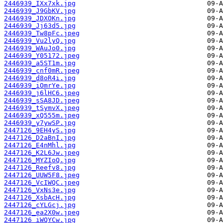
2446939_IXx7xk.jpg
2446939_J9GbKV.jpg
2446939_JDXOKn.jpg
2446939_Jj63d5.jpg
2446939_Tw8pFc.jpeg
2446939_Vu2lyQ.jpg
2446939_WAuJo0.jpg
2446939_Y05172.jpeg
2446939_a5ST1m.jpg
2446939_cnf0mR.jpeg
2446939_d8oR4i.jpg
2446939_iOmrYe.jpg
2446939_j6lHC6.jpeg
2446939_sSA8JD.jpeg
2446939_tSymvX.jpeg
2446939_xQ555m.jpeg
2446939_y7ywSP.jpg
2447126_9EH4yS.jpg
2447126_D2aBnI.jpg
2447126_E4nMhl.jpg
2447126_K2L6Jw.jpeg
2447126_MYZIoQ.jpg
2447126_Reefv8.jpg
2447126_UUW5F8.jpeg
2447126_VcIWQC.jpeg
2447126_VxNs3e.jpg
2447126_XsbAcH.jpg
2447126_cYLGcj.jpg
2447126_ea2X0w.jpeg
2447126_iWQYCw.jpg