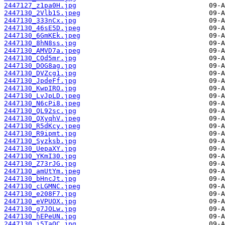
2447127_z1pa0H.jpg
2447130_2Vlb1S.jpeg
2447130_333nCx.jpg
2447130_46sE5D.jpeg
2447130_6GmKEk.jpeg
2447130_8hN8ss.jpg
2447130_AMVD7a.jpeg
2447130_COd5mr.jpg
2447130_DOG8ag.jpg
2447130_DVZcg1.jpg
2447130_JpdeFf.jpg
2447130_KwpIRO.jpg
2447130_LvJpLD.jpeg
2447130_N6cPi8.jpeg
2447130_QL92sc.jpg
2447130_QXyqhV.jpeg
2447130_R5dKcy.jpeg
2447130_R9ipmt.jpg
2447130_Syzksb.jpg
2447130_UepaXY.jpg
2447130_YKmI30.jpg
2447130_Z73rJG.jpg
2447130_amUtYm.jpeg
2447130_bHncJt.jpg
2447130_cLGMNC.jpeg
2447130_e208F7.jpg
2447130_eVPUOX.jpg
2447130_g7JOLw.jpg
2447130_hEPeUN.jpg
2447130_i5TaQC.jpg