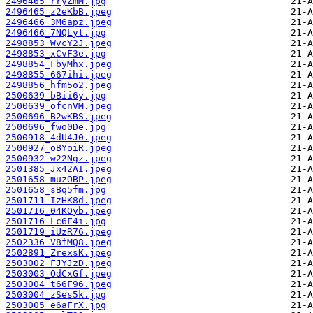
2496465_rryZmM.jpg
2496465_z2eKbB.jpeg
2496466_3M6apz.jpeg
2496466_7NQLyt.jpg
2498853_WvcY2J.jpeg
2498853_xCvF3e.jpg
2498854_FbyMhx.jpeg
2498855_667ihi.jpeg
2498856_hfm5o2.jpeg
2500639_bBii6y.jpg
2500639_ofcnVM.jpeg
2500696_B2wKBS.jpeg
2500696_fwo0De.jpg
2500918_4dU4J0.jpeg
2500927_oBYoiR.jpeg
2500932_w22Ngz.jpeg
2501385_Jx42AI.jpeg
2501658_muzOBP.jpeg
2501658_sBq5fm.jpg
2501711_IzHK8d.jpeg
2501716_04KOyb.jpeg
2501716_Lc6F4i.jpg
2501719_iUzR76.jpeg
2502336_V8fMQ8.jpeg
2502891_ZrexsK.jpeg
2503002_FJYJzD.jpeg
2503003_OdCxGf.jpeg
2503004_t66F96.jpeg
2503004_zSes5k.jpg
2503005_e6aFrX.jpg