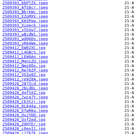
2509393_6bPTZX.jpeg
2509393_AfS8cr.jpeg
2509393_BbjkWc.jpeg
2509393_EZoMXV.jpeg
2509393_K65Pew.jpeg
2509393_Xipeck.jpeg
2509393_v5SVw7.jpeg
2509393_wBidW1.jpeg
2509393_wdQ6Dn.jpeg
2509393_yR64We.jpeg
2509412_EW02XC.jpg
2509412_L4GBcS.jpg
2509412_LEW0An.jpeg
2509412_MgnsZU.jpeg
2509412_NmzQQo.jpg
2509412_Re76ZP.jpeg
2509412_VGIw9Z.jpg
2509412_rp9Z8A.jpeg
2509426_287Zcd.jpeg
2509426_2bLdDL.jpeg
2509426_4gfSXZ.jpg
2509426_7wcq7Y.jpeg
2509426_CE3t2j.jpg
2509426_DL64Aa.jpeg
2509426_ETwR6u.jpeg
2509426_OuJYDD.jpg
2509426_UxfZed.jpg
2509426_ZQHTEr.jpg
2509426_c0exI1.jpg
2509426_i27bZk.jpeg