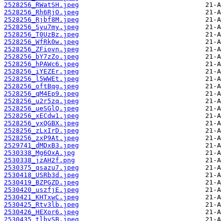
2528256_RWatSH.jpeg
2528256_Rh6RjO.jpeg
2528256_Rjbf8M.jpeg
2528256_Syu7my.jpeg
2528256_T0UzBz.jpeg
2528256_WfRk0w.jpeg
2528256_ZFiovn.jpeg
2528256_bY7zZo.jpeg
2528256_hPAWc6.jpeg
2528256_iYEZEr.jpeg
2528256_l5WWEt.jpeg
2528256_oftBqg.jpeg
2528256_qM4Ep9.jpeg
2528256_u2r5zq.jpeg
2528256_ueSGlQ.jpeg
2528256_xECdw1.jpeg
2528256_yxQGBX.jpeg
2528256_zLxIrD.jpeg
2528256_zxP9At.jpeg
2529741_dMDxB3.jpeg
2530338_Mg6OxA.jpg
2530338_jzAH2f.png
2530375_qsazu7.jpeg
2530418_USRb3d.jpeg
2530419_BZPGZD.jpeg
2530420_uszfjE.jpeg
2530421_KHTxwC.jpeg
2530425_Rtv3lb.jpeg
2530426_HEXor6.jpeg
2530435_tlbvSB.jpeg