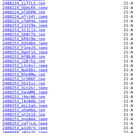
2488224_IiTTLS.jpg
2488224_UOeLKk.jpeg
2488224_plGhPN.jpg
2488224_qTj34Y.jpeg
2488224_sTmPqG.jpeg
2488253_23Z29m.jpeg
2488253_5C1C13.jpg
2488253_5D8CTO.jpg
2488253_6P8J9e.jpg
2488253_6U5AbG.jpeg
2488253_F1pgJX.jpeg
2488253_HanF1X.jpeg
2488253_HfBb3R.jpg
2488253_JZ8jh2.jpg
2488253_LSc6yl.jpeg
2488253_NuG9Dv.jpeg
2488253_R5p0Mw.jpg
2488253_Sr5R6F.jpg
2488253_UG2IuJ.jpg
2488253_XLn2Gj.jpeg
2488253_XayWME.jpeg
2488253_j6wrW6.jpg
2488253_l8zBAb.jpg
2488253_mLLSaG.jpeg
2488253_qSeR6p.jpg
2488253_qt2o1O.jpg
2488253_qxp8A4.jpeg
2488253_sgfjLm.jpeg
2488253_w1vKrV.jpeg
2488688_3A5p2G.jpeg