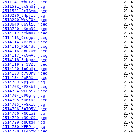
2511141_WhFT22.jpeg
2511531_7cShUj.jpg
2511531_EcISem.jpeg
2513290_84pjIE.jpg
2513290_WrvE0k.jpeg
2513640_O6Vli6.jpeg
2513720_zKmbD0.jpeg
2514112_cxkmuY.jpeg
2514113_Crqgps.jpeg
2514114_YBZrE7.jpeg
2514115_N5b4dd.jpeg
2514116_8xEZOW.jpeg
2514117_FcVwAq.jpeg
2514118_5mKgad.jpeg
2514119_am3VZE.jpeg
2514120_lx0uHj.jpeg
2514133_o7vUrv.jpeg
2514134_5oE5XL.jpeg
2514703_9pj6HH.jpg
2514703_kP3xbI.jpeg
2514704_WCFbjk.jpeg
2514704_dP9gmg.jpg
2514705_6DMrNb.jpeg
2514705_FvSxwU.jpg
2514706_5A7Q5V.jpeg
2514706_P6OLg2.jpg
2514729_c99zCD.jpeg
2514729_os6tg4.jpg
2514730_XFRPiq.jpg
2514730_sE4AmW.jpeg