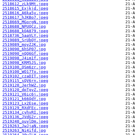
2518612_zLk9Mt.jpeg
2518615_Exjkjd.jpeg
2518616_A6ka5y.jpeg
2518617_hJKBo7.jpeg
2518669_MGorgN.jpeg
2518688_NPUQCz.jpg
2518688_kQA879.jpeg
2518736_5aaVLY.jpeg
2519089_SrUbQY.jpeg
2519089_moyZJK.jpg
2519090_6hSP07.jpg
2519090_nQQ6Gf.jpeg
2519098_J4im1f.jpeg
2519098_KRM5JS.jpg
2519100_QSm6zr.jpg
2519100_WO17To.jpeg
2519102_czaDIT.jpeg
2519115_sQV6rn.jpeg
2519120_JerhWZ.jpg
2519120_dpTgvZ.jpeg
2519121_V6ic6j.jpeg
2519121_k66QdY.jpg
2519123_Lx2Ese.jpeg
2519129_RXdFEc.jpeg
2519134_cyhvRI.jpeg
2519136_JVdG2r.jpeg
2519240_ouylDm.jpeg
2519263_JwJjaN.jpeg
2519263_Ni4ifd.jpg
2519264_30wILH.jpeg