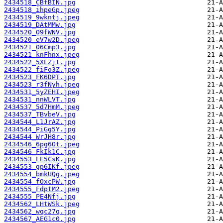
2434518_CBfBIN.jpg
2434518_ihpeGp.jpeg
2434519_9wkntj.jpeg
2434519_DAtMMw.jpg
2434520_O9fWNV.jpg
2434520_eV7w2D.jpeg
2434521_06Cmp3.jpg
2434521_knFhnx.jpeg
2434522_5XLZjt.jpg
2434522_fiFo3Z.jpeg
2434523_FK6DPT.jpg
2434523_r3fNyh.jpeg
2434531_5yZEHI.jpeg
2434531_nnWLVT.jpg
2434537_5d7HmM.jpeg
2434537_TBvbeV.jpg
2434544_L1JrAZ.jpg
2434544_PiGg5Y.jpg
2434544_WrJH8r.jpg
2434546_6pg6Ot.jpeg
2434546_FkIk1C.jpg
2434553_LE5CsK.jpg
2434553_gp6IKf.jpeg
2434554_bmkUQg.jpeg
2434554_fOxcPW.jpg
2434555_FdptM2.jpeg
2434555_PE4Nfj.jpg
2434562_LHtWSk.jpeg
2434562_wqc27q.jpg
2434567_AEG1c0.jpg