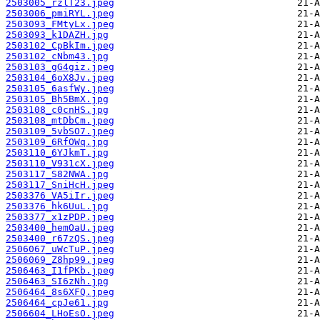
2503005_rzlT23.jpeg
2503006_pmiRYL.jpeg
2503093_FMtyLx.jpeg
2503093_k1DAZH.jpg
2503102_CpBkIm.jpeg
2503102_cNbm43.jpg
2503103_gG4giz.jpeg
2503104_6oX8Jv.jpeg
2503105_6asfWy.jpeg
2503105_Bh5BmX.jpg
2503108_c0cnHS.jpg
2503108_mtDbCm.jpeg
2503109_5vbSO7.jpeg
2503109_6RfOWq.jpg
2503110_6YJkmT.jpg
2503110_V931cX.jpeg
2503117_S82NWA.jpg
2503117_SniHcH.jpeg
2503376_VA5iIr.jpeg
2503376_hk6UuL.jpg
2503377_x1zPDP.jpeg
2503400_hemOaU.jpeg
2503400_r67zQS.jpeg
2506067_uWcTuP.jpeg
2506069_Z8hp99.jpeg
2506463_I1fPKb.jpeg
2506463_SI6zNh.jpg
2506464_8s6XFQ.jpeg
2506464_cpJe61.jpg
2506604_LHoEsO.jpeg