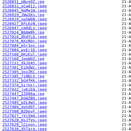
2526831_pNvgQZ.jpg
2526831_yCwAIz.jpeg
2526845_HpMe1W.jpeg
2526919_JWwSKv.jpg
2526919_swSW6N.jpeg
2526927_6FL6zN.jpeg
2526947_cm0dLx.jpeg
2527024_B6AW8h.jpg
2527024_dhdYLD.jpeg
2527076_NXzRDc.jpeg
2527084_m5r3oy.jpg
2527084_wvEr1D.jpeg
2527160_6KzEul.jpeg
2527160_JppWQZ.jpg
2527231_XkJO45.jpeg
2527301_EiDdWz.jpeg
2527305_3ovZKC.jpeg
2527305_7iNbCX.jpg
2527332_bG4fKK.jpeg
2527374_5ijUxj.jpeg
2527432_juKiEA.jpeg
2527447_IZQ06a.jpg
2527447_kGWZBO.jpeg
2527485_mZL4WJ.jpeg
2527489_VpSd9T.jpeg
2527508_BZ0pvF.jpeg
2527627_jVi5m4.jpeg
2527628_HsJfVo.jpeg
2527629_lCLogs.jpeg
2527630_VhTarq.jpeg