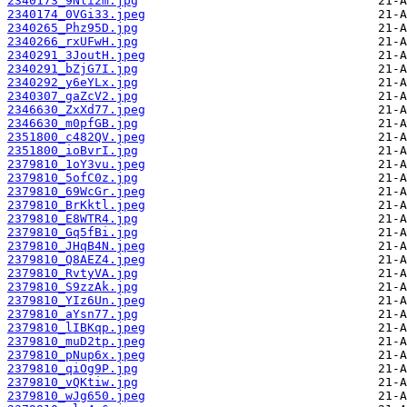
2340173_9Nli2m.jpg
2340174_0VGi33.jpeg
2340265_Phz95D.jpg
2340266_rxUFwH.jpg
2340291_3JoutH.jpeg
2340291_bZjG7I.jpg
2340292_y6eYLx.jpg
2340307_gaZcV2.jpg
2346630_ZxXd77.jpeg
2346630_m0pfGB.jpg
2351800_c482QV.jpeg
2351800_ioBvrI.jpg
2379810_1oY3vu.jpeg
2379810_5ofC0z.jpg
2379810_69WcGr.jpeg
2379810_BrKktl.jpeg
2379810_E8WTR4.jpg
2379810_Gq5fBi.jpg
2379810_JHqB4N.jpeg
2379810_Q8AEZ4.jpeg
2379810_RvtyVA.jpg
2379810_S9zzAk.jpg
2379810_YIz6Un.jpeg
2379810_aYsn77.jpg
2379810_lIBKqp.jpeg
2379810_muD2tp.jpeg
2379810_pNup6x.jpeg
2379810_qiOg9P.jpg
2379810_vQKtiw.jpg
2379810_wJg650.jpeg