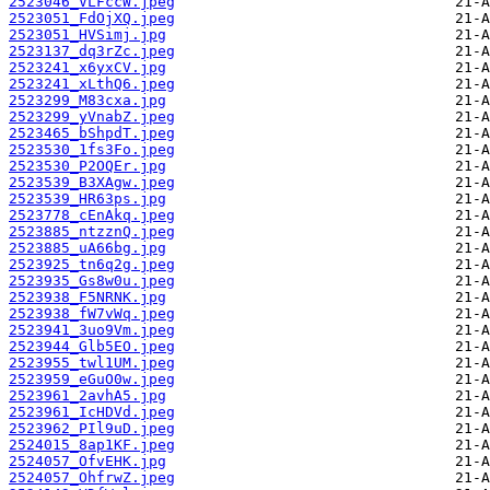
2523046_VLFccW.jpeg
2523051_FdOjXQ.jpeg
2523051_HVSimj.jpg
2523137_dq3rZc.jpeg
2523241_x6yxCV.jpg
2523241_xLthQ6.jpeg
2523299_M83cxa.jpg
2523299_yVnabZ.jpeg
2523465_bShpdT.jpeg
2523530_1fs3Fo.jpeg
2523530_P2OQEr.jpg
2523539_B3XAgw.jpeg
2523539_HR63ps.jpg
2523778_cEnAkq.jpeg
2523885_ntzznQ.jpeg
2523885_uA66bg.jpg
2523925_tn6q2g.jpeg
2523935_Gs8w0u.jpeg
2523938_F5NRNK.jpg
2523938_fW7vWq.jpeg
2523941_3uo9Vm.jpeg
2523944_Glb5EO.jpeg
2523955_twl1UM.jpeg
2523959_eGuO0w.jpeg
2523961_2avhA5.jpg
2523961_IcHDVd.jpeg
2523962_PIl9uD.jpeg
2524015_8ap1KF.jpeg
2524057_OfvEHK.jpg
2524057_OhfrwZ.jpeg