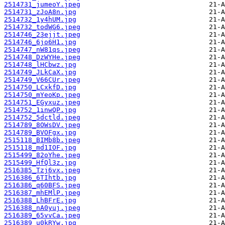
2514731_jumeoY.jpeg
2514731_zJoA8n.jpg
2514732_1y4hUM.jpg
2514732_todWG6.jpeg
2514746_23ejjt.jpeg
2514746_6jo6H1.jpg
2514747_nW81qs.jpeg
2514748_DzWYHe.jpeg
2514748_lHCbwz.jpg
2514749_JLkCaX.jpg
2514749_V66CUr.jpeg
2514750_LCxkfD.jpg
2514750_mYeoKp.jpeg
2514751_EGyxuz.jpeg
2514752_1inwQP.jpg
2514752_5dctld.jpeg
2514789_8OWsDV.jpeg
2514789_BVOFgx.jpg
2515118_BIMb8b.jpeg
2515118_md1IOF.jpg
2515499_82oYhe.jpeg
2515499_HfQl3z.jpg
2516385_Tzj6vx.jpeg
2516386_6TIhtb.jpg
2516386_q60BFS.jpeg
2516387_mhEMlP.jpeg
2516388_LhBFrE.jpg
2516388_nA0yuj.jpeg
2516389_65vvCa.jpeg
2516389_u0kRYw.jpg