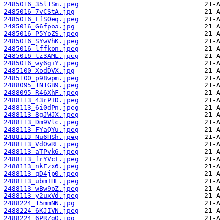
2485016_35l1Sm.jpeg
2485016_7vCStA.jpg
2485016_FfSOeq.jpeg
2485016_G6fpea.jpg
2485016_P5YoZS.jpeg
2485016_SYwVhK.jpeg
2485016_lffkon.jpeg
2485016_tz3AML.jpeg
2485016_wy6giY.jpeg
2485100_XodDVX.jpg
2485100_p98wpm.jpeg
2488095_1N1GB9.jpeg
2488095_R46XhF.jpeg
2488113_43rPTD.jpeg
2488113_6i0dPn.jpeg
2488113_8gJWJX.jpeg
2488113_Dm9Vlc.jpeg
2488113_FYaQYu.jpeg
2488113_Nu6HSh.jpeg
2488113_Vd0wRF.jpeg
2488113_aTPvk6.jpeg
2488113_frYVcT.jpeg
2488113_nkEzx6.jpeg
2488113_qD4jp0.jpeg
2488113_ubmTHF.jpeg
2488113_wBw9oZ.jpeg
2488113_y2uxVd.jpeg
2488224_15mmNN.jpg
2488224_6KJIVN.jpeg
2488224_6PRZgO.jpg