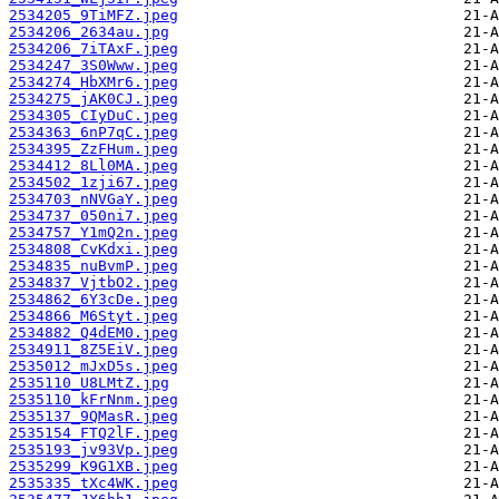
2534205_9TiMFZ.jpeg
2534206_2634au.jpg
2534206_7iTAxF.jpeg
2534247_3S0Www.jpeg
2534274_HbXMr6.jpeg
2534275_jAK0CJ.jpeg
2534305_CIyDuC.jpeg
2534363_6nP7qC.jpeg
2534395_ZzFHum.jpeg
2534412_8Ll0MA.jpeg
2534502_1zji67.jpeg
2534703_nNVGaY.jpeg
2534737_050ni7.jpeg
2534757_Y1mQ2n.jpeg
2534808_CvKdxi.jpeg
2534835_nuBvmP.jpeg
2534837_VjtbO2.jpeg
2534862_6Y3cDe.jpeg
2534866_M6Styt.jpeg
2534882_Q4dEM0.jpeg
2534911_8Z5EiV.jpeg
2535012_mJxD5s.jpeg
2535110_U8LMtZ.jpg
2535110_kFrNnm.jpeg
2535137_9QMasR.jpeg
2535154_FTQ2lF.jpeg
2535193_jv93Vp.jpeg
2535299_K9G1XB.jpeg
2535335_tXc4WK.jpeg