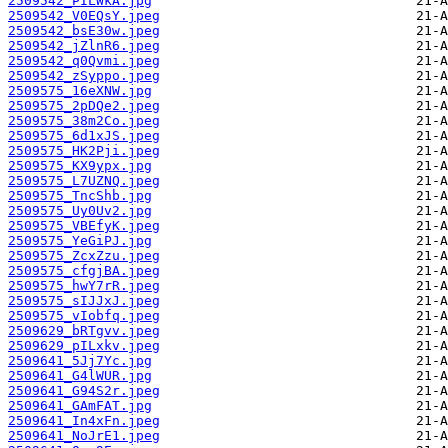
2509542_PILWkA.jpg
2509542_V0EQsY.jpeg
2509542_bsE30w.jpeg
2509542_jZlnR6.jpeg
2509542_q0Qvmi.jpeg
2509542_zSyppo.jpeg
2509575_16eXNW.jpg
2509575_2pDQe2.jpeg
2509575_38m2Co.jpeg
2509575_6d1xJS.jpeg
2509575_HK2Pji.jpeg
2509575_KX9ypx.jpg
2509575_L7UZNQ.jpeg
2509575_TncShb.jpg
2509575_Uy0Uv2.jpg
2509575_VBEfyK.jpeg
2509575_YeGiPJ.jpg
2509575_ZcxZzu.jpeg
2509575_cfgjBA.jpeg
2509575_hwY7rR.jpeg
2509575_sIJJxJ.jpeg
2509575_vIobfq.jpeg
2509629_bRTgvv.jpeg
2509629_pILxkv.jpeg
2509641_5Jj7Yc.jpg
2509641_G4lWUR.jpg
2509641_G94S2r.jpeg
2509641_GAmFAT.jpg
2509641_In4xFn.jpeg
2509641_NoJrE1.jpeg