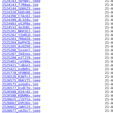
2524143_YDfWgl.jpeg
2524143_fjM4we.jpg
2524144_SU6kZ3.jpeg
2524320_kkDs00.jpeg
2524390_C7Ac62.jpeg
2524390_dL3Zdu.jpg
2524483_gS2P0p.jpeg
2524533_4p3UDL.jpeg
2525201_NKH1EJ.jpeg
2525202_YZeRLD.jpeg
2525203_fRbAI0.jpeg
2525204_bePVCD.jpeg
2525205_AsOZXQ.jpeg
2525206_5xxqn7.jpeg
2525207_IQdzpo.jpeg
2525208_e2TJI9.jpeg
2525401_rpV9Hw.jpeg
2525421_lsBooI.jpeg
2525421_px8mhy.jpg
2525778_VF0N5E.jpeg
2526520_K3WfcJ.jpeg
2526575_0bK1T5.jpeg
2526575_uxUoEy.jpg
2526577_EsdCYp.jpeg
2526588_H24rd2.jpg
2526588_KObMAx.jpeg
2526625_ilGTtq.jpeg
2526662_GVh2Kq.jpg
2526662_iWHt23.jpeg
2526677_cmJUc7.jpeg