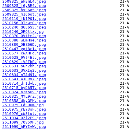
2509825_akBmL4.jpeg
2509825_f6yBR4.jpeg
2509825_hxS6o5.jpeg
2509825_m166ot.jpeg
2510119_fNIP01.jpeg
2510156_DTcwtO.jpeg
2510240_QGBpS3.jpeg
2510240_QROltx.jpg
2510370_OVtfm2.jpeg
2510388_wEmHse.jpeg
2510389_DBZ66D.jpeg
2510447_ygt8c1.jpeg
2510577_cWAHFd.jpeg
2510628_9Vt4Et.jpeg
2510629_iV8TbE.jpeg
2510631_o6h2bh.jpeg
2510633_UVXIq2.jpeg
2510634_nTAd9I.jpeg
2510641_4JDRV7.jpeg
2510714_dr1dvb.jpeg
2510715_byD65T.jpeg
2510824_n2KoH9.jpeg
2510825_MYL9rZ.jpeg
2510858_dkyGMK.jpeg
2510975_FdS9Om.jpg
2510975_rEY3sF.jpeg
2510976_cW3tol.jpeg
2511034_QZl2P9.jpeg
2511099_7OV5XH.jpg
2511099_hRYIvW.jpeg