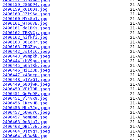
2496159_2S6OP4.jpeg
2496159_x6I0Ds.jpg
2496160_JZfS6a.jpeg
2496160_MYxSe1.jpg
2496161_WT6uvE.jpg
2496161_do1BKs.jpeg
2496162_TRKVCj.jpeg
2496162_hifkfi.jpg
2496163_36LoRr.jpg
2496163_ZRGZqy.jpeg
2496442_Jst4zC.jpeg
2496443_99mpkh.jpeg
2496444_ibV9pu.jpeg
2496445_n6hTRk.jpeg
2496446_HiEZ3D.jpeg
2496447_xA8ncp.jpeg
2496448_g1YxG1.jpeg
2496449_680jwR.jpeg
2496450_VEtT0R.jpeg
2496451_GeEeDF.jpeg
2496451_Vl4vx9.jpg
2496456_1KcvHB.jpg
2496456_MLx7Jg.jpeg
2496457_5UwuYC.jpeg
2496457_hqmBmd.jpg
2496463_0n8faI.jpg
2496463_DB1lvE.jpeg
2496464_OjzVqY.jpeg
2496464_yU3w6N.jpg