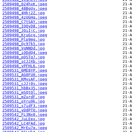
2509498_024hxK.jpeg
2509498_48BgUy.jpeg
2509498_4Hkj2Z.jpg
2509498_4zUGHq.jpeg
2509498_C7tSAY.jpeg
2509498_IQOyD8.jpeg
2509498_JOiIjC.jpg
2509498_KruGcg.jpeg
2509498_Plp9mg.jpg
2509498_Qc97k5.jpg
2509498_VqNNDd.jpg
2509498_iODdQ4.jpeg
2509498_pQSTq7.jpg
2509498_sCJJXb.jpg
2509498_yPFHL6.jpg
2509531_6ME8YP.jpeg
2509531_AG0FU0.jpeg
2509531_KMysAF.jpeg
2509531_cJJj0s.jpeg
2509531_hbBx35.jpeg
2509531_mSQtOl.jpeg
2509531_mZurdF.jpg
2509531_oYru9k.jpg
2509531_s7idF3.jpeg
2509531_yDdPTO.jpeg
2509542_FL3Nx0.jpeg
2509542_JuLEex.jpg
2509542_LC4FAd.jpg
2509542_MrEu7q.jpeg