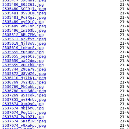
2535477_JX6hh1.jpeg
2535480_S0JC6I.jpg
2535480_SCE9jI.jpeg
2535481_O5V3Lm.jpeg
2535481_Pc3Xgi.jpeg
2535489_ey0QtQ.jpg
2535489_vm91Vn.jpeg
2535496_1n263b.jpeg
2535512_8RU7MW.jpg
2535512_pZPf5t.jpeg
2535619_Njl3oV.jpeg
2535619_tmHom8.jpg
2535655_YUpuBq.jpg
2535655_oge6Cs.jpeg
2535659_aaC2dm.jpg
2535659_yHGYhk.jpg
2535744_Z9Qa79.jpeg
2535872_U8VWZ6.jpeg
2536110_Mj7fKj.jpeg
2536769_Jy2Hi8.jpeg
2536769_PkOuhb.jpg
2536788_orUSd8.jpeg
2537269_W5zcok.jpeg
2537355_nv8HmU.jpeg
2537674_0imQsC.jpg
2537674_Mbjbm6.jpg
2537674_Peg11r.jpeg
2537674_PwtDZ1.jpg
2537674_SKsfIP.jpeg
2537674_v9XaFp.jpeg