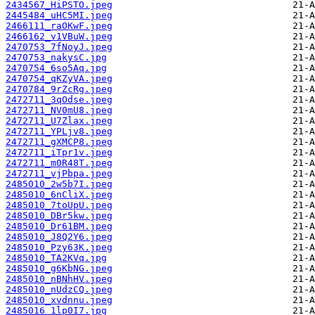
2434567_HiPSTO.jpeg
2445484_uHC5MI.jpeg
2466111_raOKwF.jpeg
2466162_v1VBuW.jpeg
2470753_7fNoyJ.jpeg
2470753_nakysC.jpg
2470754_6so5Aq.jpg
2470754_qKZyVA.jpeg
2470784_9rZcRg.jpeg
2472711_3qOdse.jpeg
2472711_NV0mU8.jpeg
2472711_U7Zlax.jpeg
2472711_YPLjv8.jpeg
2472711_gXMCP8.jpeg
2472711_iTpr1v.jpeg
2472711_m0R48T.jpeg
2472711_vjPbpa.jpeg
2485010_2w5b7I.jpeg
2485010_6nCliX.jpeg
2485010_7toUpU.jpeg
2485010_DBr5kw.jpeg
2485010_Dr61BM.jpeg
2485010_J8Q2Y6.jpeg
2485010_Pzy63K.jpeg
2485010_TA2KVq.jpg
2485010_g6KbNG.jpeg
2485010_nBNhHV.jpeg
2485010_nUdzCQ.jpeg
2485010_xvdnnu.jpeg
2485016_1lp0I7.jpg