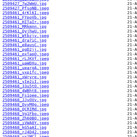
2509427_7w2WmU.jpg
2509427_PfsoNB.jpeg
2509461_4rKl6I.jpeg
2509461_FYpoVb.jpg
2509461_HITaIr.jpeg
2509461_MRkmnn.jpg
2509461_QyjhwU.jpg
2509461_Wtbzjv.jpeg
2509461_dra7iC.jpg
2509461_e8ausC.jpg
2509461_pgD2jj.jpg
2509461_pxTapQ.jpeg
2509461_rLJKVf.jpeg
2509461_uaWDXu.jpg
2509461_ueargA.jpeg
2509461_vxp1fc.jpeg
2509461_xWryre.jpg
2509461_yIe2iI.jpeg
2509468_33u5tO.jpeg
2509468_4WBht8.jpeg
2509468_Fs1oee.jpeg
2509468_JJvOVv.jpg
2509468_OvyM0g.jpeg
2509468_QCRIMd.jpg
2509468_Vg1Fbo.jpeg
2509468_Zh60BQ.jpeg
2509468_iVWA0Y.jpeg
2509468_kG5aAI.jpg
2509468_rJ4D42.jpeg
2509468_vx1MCl.jpeg