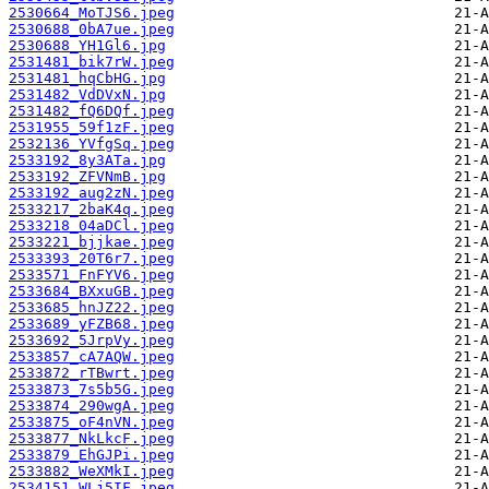
2530664_MoTJS6.jpeg
2530688_0bA7ue.jpeg
2530688_YH1Gl6.jpg
2531481_bik7rW.jpeg
2531481_hqCbHG.jpg
2531482_VdDVxN.jpg
2531482_fQ6DQf.jpeg
2531955_59f1zF.jpeg
2532136_YVfgSq.jpeg
2533192_8y3ATa.jpg
2533192_ZFVNmB.jpg
2533192_aug2zN.jpeg
2533217_2baK4q.jpeg
2533218_04aDCl.jpeg
2533221_bjjkae.jpeg
2533393_20T6r7.jpeg
2533571_FnFYV6.jpeg
2533684_BXxuGB.jpeg
2533685_hnJZ22.jpeg
2533689_yFZB68.jpeg
2533692_5JrpVy.jpeg
2533857_cA7AQW.jpeg
2533872_rTBwrt.jpeg
2533873_7s5b5G.jpeg
2533874_290wgA.jpeg
2533875_oF4nVN.jpeg
2533877_NkLkcF.jpeg
2533879_EhGJPi.jpeg
2533882_WeXMkI.jpeg
2534151_WLj5IF.jpeg