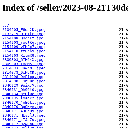
Index of /seller/2023-08-21T30d
../
2104905_F6da2K.jpeg
2133279_OIBTkP.jpeg
2154108_QDAcLt.jpg
2154108_roslKq.jpeg
2154109_yEKFo7.jpeg
2154110_ztubh9.jpeg
2154163_XztmR8.jpeg
2309303_6IH64X.jpg
2309303_I6cM5t.jpeg
2314033_JRwnNT.jpeg
2314078_6WNUCD.jpeg
2314098_DvFIqq.jpg
2314098_L9n9BM.jpeg
2340129_9uiXJV.jpg
2340131_Oh96tQ.jpg
2340134_nY0l0e.jpg
2340135_loaqcY.jpg
2340170_4nEOk1.jpeg
2340170_BgSNye.jpg
2340171_AJCbH9.jpg
2340171_HEvElJ.jpeg
2340171_zTJaZo.jpeg
2340172_q2wDnG.jpg