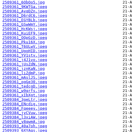
2509361_6ObOo5.jpg
2509361_9KWTGa.jpeg
2509361_AyqDZn.jpeg
2509361_D6rdC6.jpeg
2509361_EGYBLb.jpeg
2509361_GSwWmY.jpeg
2509361_HcKWsj.jpeg
2509361_KuiEF9.jpeg
2509361_OQpGzD.jpeg
2509361_Pku16X.jpg
2509361_T6ULwV.jpeg
2509361_UgoHID.jpeg
2509361_YV1stv.jpeg
2509361_j4J1vo.jpeg
2509361_jUsZdN.jpeg
2509361_jznKaN.jpg
2509361_liZdmP.jpg
2509361_mAslJS.jpeg
2509361_ogGe30.jpeg
2509361_tedcgD.jpeg
2509361_w9qrfs.jpg
2509361_xIbXgt.jpeg
2509384_3geLtr.jpeg
2509384_ENcdig.jpeg
2509384_Fqeeey.jpeg
2509384_jyCVuw.jpeg
2509384_l3xiAW.jpeg
2509384_y8qwmA.jpg
2509393_40a7oh.jpeg
2509393_6XYAgs.jpeg