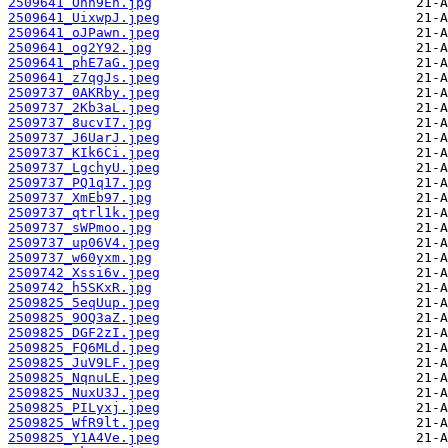
2509641_Onn9En.jpg
2509641_UixwpJ.jpeg
2509641_oJPawn.jpeg
2509641_og2Y92.jpg
2509641_phE7aG.jpeg
2509641_z7qgJs.jpeg
2509737_0AKRby.jpeg
2509737_2Kb3aL.jpeg
2509737_8ucvI7.jpg
2509737_J6UarJ.jpeg
2509737_KIk6Ci.jpeg
2509737_LgchyU.jpeg
2509737_PQ1q17.jpg
2509737_XmEb97.jpg
2509737_qtrl1k.jpeg
2509737_sWPmoo.jpg
2509737_up06V4.jpeg
2509737_w60yxm.jpg
2509742_Xssi6v.jpeg
2509742_h5SKxR.jpg
2509825_5eqUup.jpeg
2509825_9OQ3aZ.jpeg
2509825_DGF2zI.jpeg
2509825_FQ6MLd.jpeg
2509825_JuV9LF.jpeg
2509825_NqnuLE.jpeg
2509825_NuxU3J.jpeg
2509825_PILyxj.jpeg
2509825_WfR9lt.jpeg
2509825_Y1A4Ve.jpeg