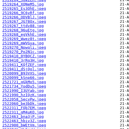
2519264_XQNeM5.jpg
2519265_Es3OhE.jpeg
2519266_9C6yRf.jpg
2519266_ODVBlJ.jpeg
2519267_JG78Ox.jpeg
2519267_ttdv88.jpg
2519268_96uEtg.jpg
2519268_egVkhE.jpeg
2519269_Wwez8t.jpeg
2519269_mWVGva.jpg
2519270_Npwqli.jpeg
2519270_Po2N1c.jpg
2519410_0YBQCZ.jpeg
2519410_3rRg3H.jpg
2519411_KQfZEF.jpeg
2519411_dSjQol.jpg
2520099_B93VXS.jpeg
2520099_kSnp66.jpg
2521721_gGkMo5.jpeg
2521734_YodDu5.jpeg
2521990_I3UYab.jpg
2521990_hzIQzK.jpeg
2522058_SecvPw.jpeg
2522060_be3bDk.jpeg
2522311_FQb7EM.jpeg
2522311_gM4uKO.jpg
2522463_bna3jP.jpg
2522463_hbiv3Z.jpeg
2522900_bWEtVm.jpeg