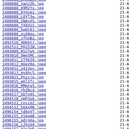
2488688_3anJZk.jpg
2488688_69M2Yx.jpg
2488688_6YUs62.jpeg
2488688_L0YT3w.jpg
2488688_SNAxXS.jpeg
2488688_TXkQ1S.jpeg
2488688_kw6C6J.jpeg
2488688_qi68qu.jpg
2488688_sfhXB2.jpg
2492510_4DKGtJ.jpeg
2492513_PQ25ZW.jpeg
2493009_RS2TwV.jpeg
2493010_QWn5MC.jpeg
2493011_IT5KZ9.jpeg
2493012_00eV0q.jpeg
2493012_o41Vpv.jpg
2493013_Hvbhc5.jpeg
2493015_Pnisjp.jpg
2493015_eHlITc.jpeg
2493016_RMmtq5.jpg
2493016_YbZNid.jpeg
2494517_UU7n9S.jpeg
2494518_nHP3o6.jpeg
2494522_CpsiGZ.jpeg
2494532_E6AxM0.jpeg
2496154_td6oVT.jpeg
2496155_VIAgAB.jpeg
2496155_qdrgXe.jpg
2496156_LJhzU4.jpeg
2496157_9IpJWD.jpeg