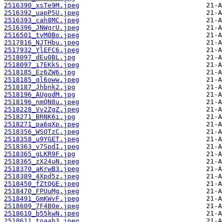
2516390_xsTe9M.jpeg
2516392_uapP5U.jpeg
2516393_cah8MC.jpeg
2516396_JNWgrU.jpeg
2516501_tvM0Bo.jpeg
2517816_NJTHbu.jpeg
2517932_YlEFC6.jpeg
2518097_dEu0BL.jpg
2518097_i7EKkS.jpeg
2518185_Ez6ZW6.jpg
2518185_ql6oww.jpeg
2518187_Jhbnk2.jpg
2518196_AUgodM.jpg
2518196_nmQN8u.jpeg
2518228_Vv2ZgZ.jpeg
2518271_BRNK6i.jpg
2518271_pa6qXp.jpeg
2518356_WSOTzC.jpeg
2518358_u9YGET.jpeg
2518363_v7SpdI.jpeg
2518365_gLKR9F.jpg
2518365_zX24uN.jpeg
2518370_aKrwB3.jpeg
2518389_4Xpd5z.jpeg
2518450_fZtQGE.jpeg
2518470_FPUuMg.jpeg
2518491_GmKWvF.jpeg
2518609_7F4B0e.jpeg
2518610_b55kwN.jpeg
2518611_toaab3.jpeg