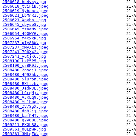
2506618_hs4vsy.jpg
2506618_tviFiB.jpeg
2506619_9ybcoc.jpeg
2506621_LbMnRI.jpeg
2506621_Xnyhnl.jpg
2506645_cbyse8.jpg
2506645_fzaaMv.jpeg
2506954_490WYG.jpeg
2506954_m4cxxR.jpg
2507237_pIy86W.jpg
2507237_xMyXi3.jpeg
2507241_796X42.jpeg
2507241_yuCjKC.jpg
2508190_LzP5P5.jpg
2508190_crBK9I.jpeg
2508480_2osqj1.jpeg
2508480_4P9Zhb.jpeg
2508480_5lUron.jpeg
2508480_BXttzb.jpeg
2508480_JadP3E.jpeg
2508480_LCrqMj.jpeg
2508480_VJKLq9.jpeg
2508480_YL1huq.jpeg
2508480_ZV7SgX.jpg
2508480_dn82jj.jpeg
2508480_kafPHT.jpeg
2508480_q2y60L.jpeg
2509211_FXGLR8.jpeg
2509361_0QLpWP.jpg
2509361_3MLqEW.jpeg