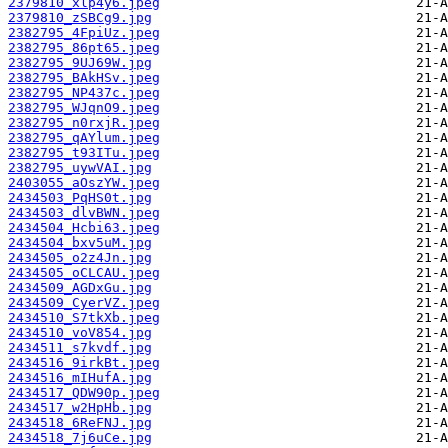
2379810_xlp4y6.jpeg
2379810_zSBCg9.jpg
2382795_4FpiUz.jpeg
2382795_86pt65.jpeg
2382795_9UJ69W.jpg
2382795_BAkHSv.jpeg
2382795_NP437c.jpeg
2382795_WJqnO9.jpeg
2382795_n0rxjR.jpeg
2382795_qAYlum.jpeg
2382795_t93ITu.jpeg
2382795_uywVAI.jpg
2403055_aOszYW.jpeg
2434503_PqHS0t.jpg
2434503_dlvBWN.jpeg
2434504_Hcbi63.jpeg
2434504_bxv5uM.jpg
2434505_o2z4Jn.jpg
2434505_oCLCAU.jpeg
2434509_AGDxGu.jpg
2434509_CyerVZ.jpeg
2434510_S7tkXb.jpeg
2434510_voV854.jpg
2434511_s7kvdf.jpg
2434516_9irkBt.jpeg
2434516_mIHufA.jpg
2434517_QDW90p.jpeg
2434517_w2HpHb.jpg
2434518_6ReFNJ.jpg
2434518_7j6uCe.jpg