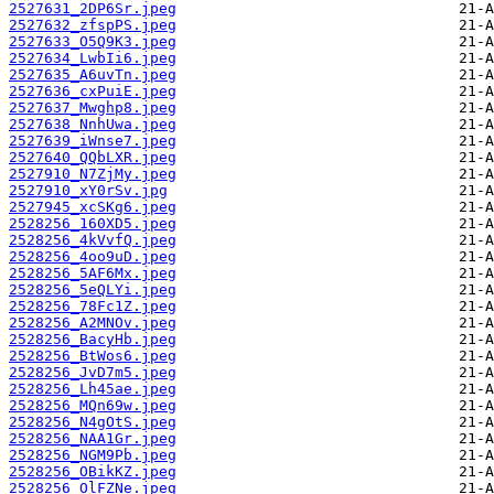
2527631_2DP6Sr.jpeg
2527632_zfspPS.jpeg
2527633_O5Q9K3.jpeg
2527634_LwbIi6.jpeg
2527635_A6uvTn.jpeg
2527636_cxPuiE.jpeg
2527637_Mwghp8.jpeg
2527638_NnhUwa.jpeg
2527639_iWnse7.jpeg
2527640_QQbLXR.jpeg
2527910_N7ZjMy.jpeg
2527910_xY0rSv.jpg
2527945_xcSKg6.jpeg
2528256_160XD5.jpeg
2528256_4kVvfQ.jpeg
2528256_4oo9uD.jpeg
2528256_5AF6Mx.jpeg
2528256_5eQLYi.jpeg
2528256_78Fc1Z.jpeg
2528256_A2MNOv.jpeg
2528256_BacyHb.jpeg
2528256_BtWos6.jpeg
2528256_JvD7m5.jpeg
2528256_Lh45ae.jpeg
2528256_MQn69w.jpeg
2528256_N4gOtS.jpeg
2528256_NAA1Gr.jpeg
2528256_NGM9Pb.jpeg
2528256_OBikKZ.jpeg
2528256_OlFZNe.jpeg