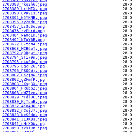
2708388_rkq2h6.jpeg
2708389_UrtMIX.jpeg
2708390_6PRVIs.jpeg
2708391_N5YKNB.jpeg
2708395_XyZKd6.jpeg
2708457_Ls3uSo.png
2708476_ryPbrd.png
2708484_Pa9dLm.jpeg
2708492_NTqY6B.png
2708622_E7tcm4.jpeg
2708663_MCB6wT.jpeg
2708792_qRRgwt.jpeg
2708794_STi79n.jpeg
2708795_n4uSdg.jpeg
2708796_EgcF26.jpg
2708796_P8OOWj.jpeg
2708802_HsZjmW.jpeg
2708802_gZFmfR.jpg
2708803_2Xsg3X.jpeg
2708804_HR6bGZ.jpeg
2708808_oWZ7yn.jpeg
2708829_rTdlDC.jpeg
2708830_KjTumB.jpeg
2708832_4Ko4HO.jpg
2708832_nCojJ7.jpeg
2708833_NcSSdo.jpeg
2708841_JLJKBs.jpeg
2708841_nHrXOW.jpg
2708850_sxsiRn.jpeg