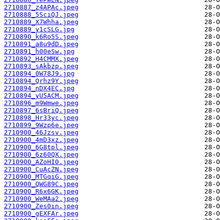
2710887_z4APAc.jpeg
2710888_5SciQJ.jpeg
2710889_X7Whha.jpeg
2710889_y1cSLG.jpg
2710890_k6Ro5S.jpeg
2710891_a8u9dD.jpeg
2710891_h00eSw.jpg
2710892_H4CMMX.jpeg
2710893_sAkbzp.jpeg
2710894_0W78J9.jpg
2710894_Qrhz9Y.jpeg
2710894_nDX4EC.jpg
2710894_yU5ACM.jpeg
2710896_m9Wmwe.jpeg
2710897_6sBriQ.jpeg
2710898_Hr33yc.jpeg
2710899_9Wzp6e.jpeg
2710900_46Jzsv.jpeg
2710900_4mD3xz.jpeg
2710900_6G8tpl.jpeg
2710900_6z60QX.jpeg
2710900_AZoHI0.jpeg
2710900_CuAcZN.jpeg
2710900_MTGqiG.jpeg
2710900_QWG89C.jpeg
2710900_R6x6GK.jpeg
2710900_WeMAa2.jpeg
2710900_Zes0in.jpeg
2710900_gEXFAr.jpeg