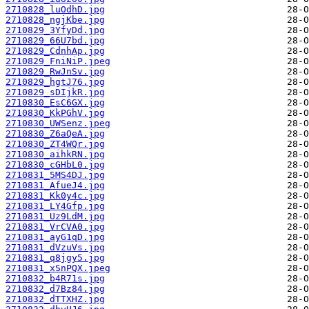
2710828_luOdhD.jpg
2710828_ngjKbe.jpg
2710829_3YfyDd.jpg
2710829_66U7bd.jpg
2710829_CdnhAp.jpg
2710829_FniNiP.jpeg
2710829_RwJnSv.jpg
2710829_hgtJ76.jpg
2710829_sDIjkR.jpg
2710830_EsC6GX.jpg
2710830_KkPGhV.jpg
2710830_UWSenz.jpeg
2710830_Z6aQeA.jpg
2710830_ZT4WQr.jpg
2710830_aihkRN.jpg
2710830_cGHbL0.jpg
2710831_5MS4DJ.jpg
2710831_AfueJ4.jpg
2710831_Kk0y4c.jpg
2710831_LY4Gfp.jpg
2710831_Uz9LdM.jpg
2710831_VrCVA0.jpg
2710831_ayG1qD.jpg
2710831_dVzuVs.jpg
2710831_q8jgy5.jpg
2710831_xSnPQX.jpeg
2710832_b4R71s.jpg
2710832_d7Bz84.jpg
2710832_dTTXHZ.jpg