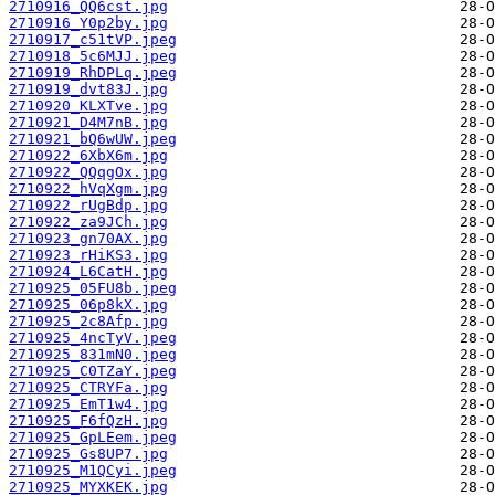
2710916_QQ6cst.jpg
2710916_Y0p2by.jpg
2710917_c51tVP.jpeg
2710918_5c6MJJ.jpeg
2710919_RhDPLq.jpeg
2710919_dvt83J.jpg
2710920_KLXTve.jpg
2710921_D4M7nB.jpg
2710921_bQ6wUW.jpeg
2710922_6XbX6m.jpg
2710922_QQqgOx.jpg
2710922_hVqXgm.jpg
2710922_rUgBdp.jpg
2710922_za9JCh.jpg
2710923_gn70AX.jpg
2710923_rHiKS3.jpg
2710924_L6CatH.jpg
2710925_05FU8b.jpeg
2710925_06p8kX.jpg
2710925_2c8Afp.jpg
2710925_4ncTyV.jpeg
2710925_831mN0.jpeg
2710925_C0TZaY.jpeg
2710925_CTRYFa.jpg
2710925_EmT1w4.jpg
2710925_F6fQzH.jpg
2710925_GpLEem.jpeg
2710925_Gs8UP7.jpg
2710925_M1QCyi.jpeg
2710925_MYXKEK.jpg