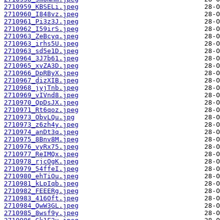
2710959_KBSELi.jpeg
2710960_I848vz.jpeg
2710961_Pi3z3J.jpeg
2710962_I59irS.jpeg
2710963_ZeBcyq.jpeg
2710963_irhs5U.jpeg
2710963_sd5e1D.jpeg
2710964_3J7b61.jpeg
2710965_xvZA3D.jpeg
2710966_DpRByX.jpeg
2710967_dizXIB.jpeg
2710968_jyjTnb.jpeg
2710969_vIVnd8.jpeg
2710970_QpDsJX.jpeg
2710971_Rt6qoz.jpeg
2710973_ObvLQu.jpg
2710973_z6zh4y.jpeg
2710974_anDt3q.jpeg
2710975_8Bnv8M.jpeg
2710976_vyRx75.jpeg
2710977_ReIMQx.jpeg
2710978_rjcOgK.jpeg
2710979_54ffeI.jpeg
2710980_ehTiOu.jpeg
2710981_kLpIqb.jpeg
2710982_FEEERg.jpeg
2710983_416Oft.jpeg
2710984_QwW3GL.jpeg
2710985_8wsf9y.jpeg