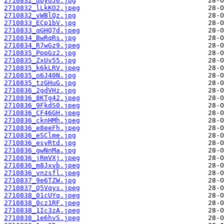
2710832_dbyUJ6.jpg
2710832_lLkKO2.jpeg
2710832_vWBlQz.jpg
2710833_ECp1bV.jpg
2710833_qGHQ7d.jpeg
2710834_BwRqRs.jpg
2710834_R7wGz9.jpeg
2710835_PppGz2.jpg
2710835_ZxUv55.jpg
2710835_k6kLRV.jpeg
2710835_o6J40N.jpg
2710835_tzGHuG.jpg
2710836_2gdVHz.jpg
2710836_8KTg42.jpeg
2710836_9FkdS0.jpeg
2710836_CF46GH.jpeg
2710836_cknHMh.jpeg
2710836_e8eeFh.jpeg
2710836_eSClme.jpg
2710836_esyRtd.jpg
2710836_gwNnMa.jpg
2710836_jRmVXj.jpeg
2710836_m8Jxvb.jpeg
2710836_vnzsfl.jpeg
2710837_9e6TZW.jpg
2710837_Q5Vqys.jpeg
2710838_01cUYq.jpeg
2710838_0cz1RF.jpeg
2710838_1Ic3zA.jpeg
2710838_1e6hvS.jpeg