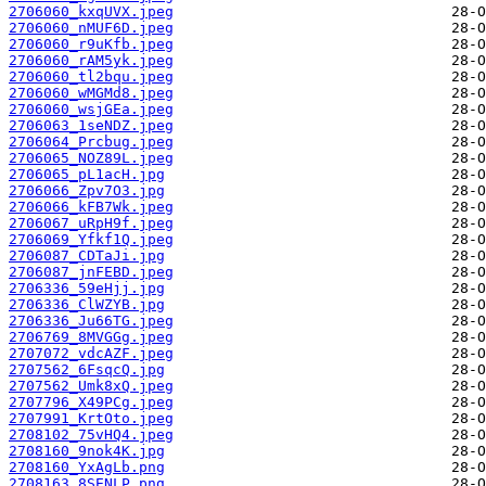
2706060_kxqUVX.jpeg
2706060_nMUF6D.jpeg
2706060_r9uKfb.jpeg
2706060_rAM5yk.jpeg
2706060_tl2bqu.jpeg
2706060_wMGMd8.jpeg
2706060_wsjGEa.jpeg
2706063_1seNDZ.jpeg
2706064_Prcbug.jpeg
2706065_NOZ89L.jpeg
2706065_pL1acH.jpg
2706066_Zpv7O3.jpg
2706066_kFB7Wk.jpeg
2706067_uRpH9f.jpeg
2706069_Yfkf1Q.jpeg
2706087_CDTaJi.jpg
2706087_jnFEBD.jpeg
2706336_59eHjj.jpg
2706336_ClWZYB.jpg
2706336_Ju66TG.jpeg
2706769_8MVGGg.jpeg
2707072_vdcAZF.jpeg
2707562_6FsqcQ.jpg
2707562_Umk8xQ.jpeg
2707796_X49PCg.jpeg
2707991_KrtOto.jpeg
2708102_75vHQ4.jpeg
2708160_9nok4K.jpg
2708160_YxAgLb.png
2708163_8SENLP.png