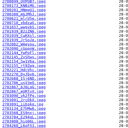
2700049_UVPUB7.jpeg
2700173_KNBiMG.jpeg
2700201_HNmgU1.jpeg
2700300_mGJMhJ.jpeg
2700621_mlrU5e.jpeg
2700710_ybdzaG.jpeg
2701657_wwgvbS.jpeg
2701939_B2zZN6.jpeg
2701939_CuKXsl.jpeg
2701939_JrSoJe.jpeg
2702062_WAeyou.jpeg
2702090_cGppnW.jpeg
2702144_YwPoFl.jpeg
2702145_ZvShwy.jpeg
2702154_Sw1V6a.jpeg
2702155_rt9Zwg.jpeg
2702221_HdcVhc.jpeg
2702270_DyJbv6.jpeg
2702688_ISj6ND.jpeg
2702706_usV3eO.jpeg
2702867_6J6LqG.jpeg
2702867_eURTvX.jpg
2703090_vk2fPg.jpeg
2703091_2rcDkX.jpeg
2703091_iiEokq.jpg
2703134_E7hMw6.jpeg
2703568_ES9nxj.jpeg
2703784_E294qL.jpeg
2703908_hig06L.jpeg
2704260_L6oFX3.jpeg