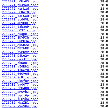
2710771_LOHyOS.jpg
2710771_puXxwg.jpeg
2710772_kimLzd.jpeg
2710772_lGRefQ.jpg
2710773_T3ESwH.jpeg
2710773_st66VL.jpg
2710774_JH9HHE.jpg
2710774_S3b3uP.jpeg
2710775_EO3Zzc.jpg
2710775_c5gpHT.jpeg
2710776_1DVPXh.jpeg
2710776_UPMUJA.jpg
2710777_ApSBzw.jpeg
2710777_DEIhNR.jpg
2710778_7vMNxv.jpeg
2710778_DSWq2y.jpg
2710779_GesJff.jpeg
2710780_XbD8OI.jpeg
2710781_vI6Nb2.jpeg
2710782_13NwY0.jpeg
2710782_66QV6M.jpeg
2710782_7cRilv.jpeg
2710782_Uk6fuz.jpeg
2710782_Vv00T7.jpeg
2710782_ZbU4R8.jpeg
2710782_aROvbZ.jpeg
2710782_bgcl6p.jpeg
2710782_iLHykw.jpeg
2710782_kNzZB1.jpeg
2710782_kVnSH4.jpeg