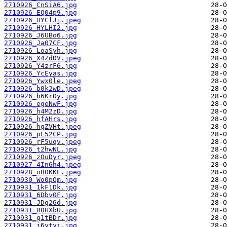
2710926_CnSiA6.jpg
2710926_EQ04p9.jpg
2710926_HYClJj.jpeg
2710926_HYLHI2.jpg
2710926_J6UBo6.jpg
2710926_Ja07CF.jpg
2710926_LoaSyh.jpg
2710926_X4ZdDV.jpeg
2710926_Y4zrF6.jpg
2710926_YcEyas.jpg
2710926_Ywx0le.jpeg
2710926_b0k2wD.jpeg
2710926_b6KrDy.jpg
2710926_egeNwF.jpg
2710926_h4M2zD.jpg
2710926_hfAHrs.jpg
2710926_hgZVHt.jpeg
2710926_pL52CP.jpg
2710926_rF5uqv.jpeg
2710926_t2hwNL.jpg
2710926_zOuDyr.jpeg
2710927_4InGh4.jpeg
2710928_oB0KKE.jpeg
2710930_Wo0pQm.jpg
2710931_1kF1Dk.jpg
2710931_6Dbv0F.jpg
2710931_JDg2Gd.jpg
2710931_R0HXbU.jpg
2710931_g1tBDr.jpg
2710931_j6ytyi.jpg