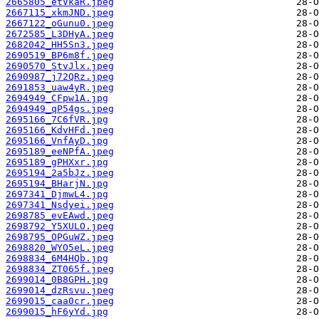
2665805_etVkaR.jpeg
2667115_xkmJND.jpeg
2667122_oGunu0.jpeg
2672585_L3DHyA.jpeg
2682042_HH5Sn3.jpeg
2690519_BP6m8f.jpeg
2690570_StvJlx.jpeg
2690987_j72QRz.jpeg
2691853_uaw4yR.jpeg
2694949_CFpw1A.jpg
2694949_qP54gs.jpeg
2695166_7C6fVR.jpg
2695166_KdvHFd.jpeg
2695166_VnfAyD.jpg
2695189_eeNPfA.jpeg
2695189_gPHXxr.jpg
2695194_2a5bJz.jpeg
2695194_BHarjN.jpg
2697341_DjmwL4.jpg
2697341_Nsdyei.jpeg
2698785_evEAwd.jpeg
2698792_Y5XULO.jpeg
2698795_OPGuWZ.jpeg
2698820_WYO5eL.jpeg
2698834_6M4HQb.jpg
2698834_ZT065f.jpeg
2699014_0B8GPH.jpg
2699014_dzRsvu.jpeg
2699015_caa0cr.jpeg
2699015_hF6yYd.jpg