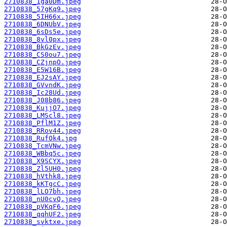
2710838_1ga0Dm.jpeg
2710838_57gKq9.jpeg
2710838_5IH66x.jpeg
2710838_6DNUbV.jpeg
2710838_6sDs5e.jpeg
2710838_8vl0px.jpeg
2710838_BkGzEv.jpeg
2710838_CS0ou7.jpeg
2710838_CZjnpO.jpeg
2710838_E5W16B.jpeg
2710838_EJ2sAY.jpeg
2710838_GVvndK.jpeg
2710838_Ic28Ud.jpeg
2710838_J08b86.jpeg
2710838_KujjO7.jpeg
2710838_LMScl8.jpeg
2710838_PflM1Z.jpeg
2710838_RRov44.jpeg
2710838_RufOk4.jpg
2710838_TcmVNw.jpeg
2710838_WBbq5c.jpeg
2710838_X9SCYX.jpeg
2710838_Zl5UH0.jpeg
2710838_hVthk8.jpeg
2710838_kKTgcC.jpeg
2710838_lLO7bh.jpeg
2710838_nU0cvQ.jpeg
2710838_pVKqF6.jpeg
2710838_qqhUF2.jpeg
2710838_svktxe.jpeg