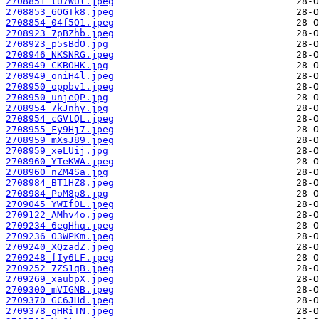
2708851_tU7WUl.jpeg
2708853_6OGTk8.jpeg
2708854_04f5O1.jpeg
2708923_7pBZhb.jpeg
2708923_p5sBdO.jpg
2708946_NKSNRG.jpeg
2708949_CKBOHK.jpg
2708949_oniH4l.jpeg
2708950_oppbv1.jpeg
2708950_unjeQP.jpg
2708954_7kJnhy.jpg
2708954_cGVtQL.jpeg
2708955_Fy9Hj7.jpeg
2708959_mXsJ89.jpeg
2708959_xeLUij.jpg
2708960_YTeKWA.jpeg
2708960_nZM4Sa.jpg
2708984_BT1HZ8.jpeg
2708984_PoM8p8.jpg
2709045_YWIf0L.jpeg
2709122_AMhv4o.jpeg
2709234_6egHhq.jpeg
2709236_O3WPKm.jpeg
2709240_XQzadZ.jpeg
2709248_fIy6LF.jpeg
2709252_7ZS1qB.jpeg
2709269_xaubpX.jpeg
2709300_mVIGNB.jpeg
2709370_GC6JHd.jpeg
2709378_qHRiTN.jpeg