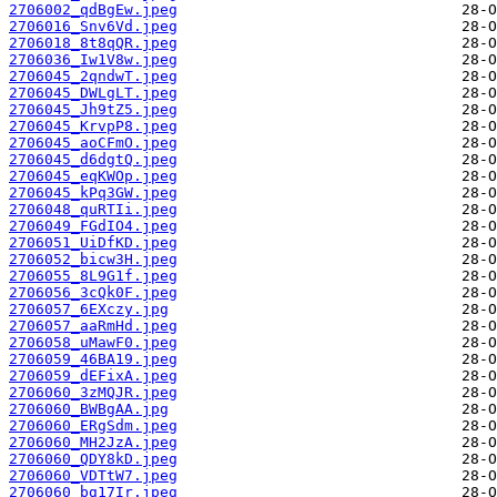
2706002_qdBgEw.jpeg
2706016_Snv6Vd.jpeg
2706018_8t8qQR.jpeg
2706036_Iw1V8w.jpeg
2706045_2qndwT.jpeg
2706045_DWLgLT.jpeg
2706045_Jh9tZ5.jpeg
2706045_KrvpP8.jpeg
2706045_aoCFmO.jpeg
2706045_d6dgtQ.jpeg
2706045_eqKWOp.jpeg
2706045_kPq3GW.jpeg
2706048_quRTIi.jpeg
2706049_FGdIO4.jpeg
2706051_UiDfKD.jpeg
2706052_bicw3H.jpeg
2706055_8L9G1f.jpeg
2706056_3cQk0F.jpeg
2706057_6EXczy.jpg
2706057_aaRmHd.jpeg
2706058_uMawF0.jpeg
2706059_46BA19.jpeg
2706059_dEFixA.jpeg
2706060_3zMQJR.jpeg
2706060_BWBgAA.jpg
2706060_ERgSdm.jpeg
2706060_MH2JzA.jpeg
2706060_QDY8kD.jpeg
2706060_VDTtW7.jpeg
2706060_bg17Ir.jpeg