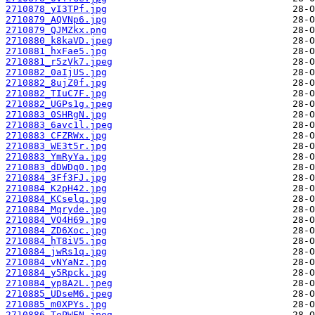
2710878_yI3TPf.jpg
2710879_AQVNp6.jpg
2710879_QJMZkx.png
2710880_k8kaVD.jpeg
2710881_hxFae5.jpg
2710881_r5zVk7.jpeg
2710882_0aIjUS.jpg
2710882_8ujZ0f.jpg
2710882_TIuC7F.jpg
2710882_UGPs1g.jpeg
2710883_0SHRgN.jpg
2710883_6avc1l.jpeg
2710883_CFZRWx.jpg
2710883_WE3t5r.jpg
2710883_YmRyYa.jpg
2710883_dDWDq0.jpg
2710884_3Ff3FJ.jpg
2710884_K2pH42.jpg
2710884_KCselq.jpg
2710884_Mqryde.jpg
2710884_VO4H69.jpg
2710884_ZD6Xoc.jpg
2710884_hT8iV5.jpg
2710884_jwRs1q.jpg
2710884_vNYaNz.jpg
2710884_y5Rpck.jpg
2710884_yp8A2L.jpeg
2710885_UDseM6.jpeg
2710885_m0XPYs.jpg
2710886_TePWEN.jpeg