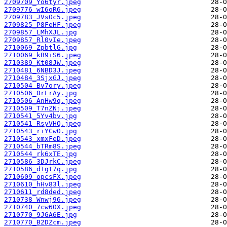
2709709_Yo6tyr.jpeg
2709776_wI6oR6.jpeg
2709783_JVsOc5.jpeg
2709825_P8FeHF.jpeg
2709857_LMhXJL.jpg
2709857_Rl0vIe.jpeg
2710069_ZpbtlG.jpg
2710069_kB9iS6.jpeg
2710389_Kt08JW.jpeg
2710481_6NBD3J.jpeg
2710484_3SjxGJ.jpeg
2710504_Bv7ory.jpeg
2710506_0rLrAy.jpg
2710506_AnHw9q.jpeg
2710509_T7nZNj.jpeg
2710541_5Yv4bv.jpg
2710541_RsyVHQ.jpeg
2710543_riYCwO.jpg
2710543_xmxFeD.jpeg
2710544_bTRm8S.jpeg
2710544_rk6xTE.jpg
2710586_3DJrkC.jpeg
2710586_d1gt7q.jpg
2710609_opcsFX.jpeg
2710610_hHv83l.jpeg
2710611_rd8ded.jpeg
2710738_Wnwj96.jpeg
2710740_7cw6OX.jpeg
2710770_9JGA6E.jpg
2710770_B2DZcm.jpeg