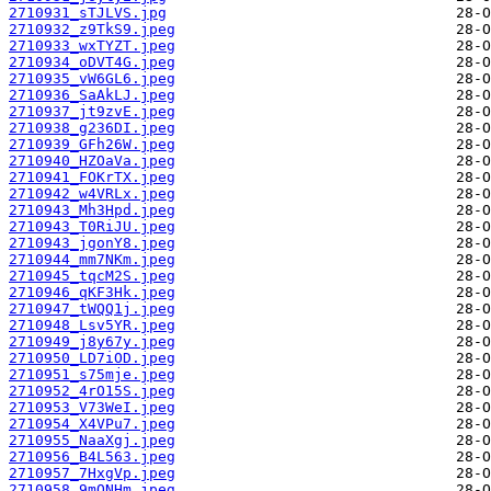
2710931_sTJLVS.jpg
2710932_z9TkS9.jpeg
2710933_wxTYZT.jpeg
2710934_oDVT4G.jpeg
2710935_vW6GL6.jpeg
2710936_SaAkLJ.jpeg
2710937_jt9zvE.jpeg
2710938_g236DI.jpeg
2710939_GFh26W.jpeg
2710940_HZOaVa.jpeg
2710941_FOKrTX.jpeg
2710942_w4VRLx.jpeg
2710943_Mh3Hpd.jpeg
2710943_T0RiJU.jpeg
2710943_jgonY8.jpeg
2710944_mm7NKm.jpeg
2710945_tqcM2S.jpeg
2710946_qKF3Hk.jpeg
2710947_tWQQ1j.jpeg
2710948_Lsv5YR.jpeg
2710949_j8y67y.jpeg
2710950_LD7iOD.jpeg
2710951_s75mje.jpeg
2710952_4rO15S.jpeg
2710953_V73WeI.jpeg
2710954_X4VPu7.jpeg
2710955_NaaXgj.jpeg
2710956_B4L563.jpeg
2710957_7HxgVp.jpeg
2710958_9mONHm.jpeg