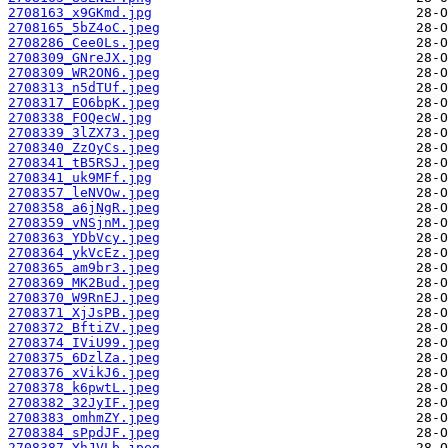
2708163_x9GKmd.jpg
2708165_5bZ4oC.jpeg
2708286_Cee0Ls.jpeg
2708309_GNreJX.jpg
2708309_WR2ON6.jpeg
2708313_n5dTUf.jpeg
2708317_EO6bpK.jpeg
2708338_FOQecW.jpg
2708339_3lZX73.jpeg
2708340_ZzOyCs.jpeg
2708341_tB5RSJ.jpeg
2708341_uk9MFf.jpg
2708357_leNVOw.jpeg
2708358_a6jNgR.jpeg
2708359_vNSjnM.jpeg
2708363_YDbVcy.jpeg
2708364_ykVcEz.jpeg
2708365_am9br3.jpeg
2708369_MK2Bud.jpeg
2708370_W9RnEJ.jpeg
2708371_XjJsPB.jpeg
2708372_BftiZV.jpeg
2708374_IViU99.jpeg
2708375_6DzlZa.jpeg
2708376_xVikJ6.jpeg
2708378_k6pwtL.jpeg
2708382_32JyIF.jpeg
2708383_omhmZY.jpeg
2708384_sPpdJF.jpeg
2708387_YhJVLb.jpeg