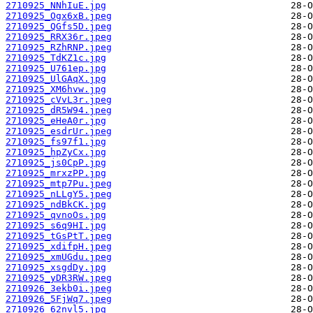
2710925_NNhIuE.jpg
2710925_Ogx6xB.jpeg
2710925_QGfs5D.jpeg
2710925_RRX36r.jpeg
2710925_RZhRNP.jpeg
2710925_TdKZ1c.jpg
2710925_U761ep.jpg
2710925_UlGAqX.jpg
2710925_XM6hvw.jpg
2710925_cVvL3r.jpeg
2710925_dR5W94.jpeg
2710925_eHeA0r.jpg
2710925_esdrUr.jpeg
2710925_fs97f1.jpg
2710925_hpZyCx.jpg
2710925_js0CpP.jpg
2710925_mrxzPP.jpg
2710925_mtp7Pu.jpeg
2710925_nLLgY5.jpeg
2710925_ndBkCK.jpg
2710925_qvnoOs.jpg
2710925_s6q9HI.jpg
2710925_tGsPtT.jpeg
2710925_xdifpH.jpeg
2710925_xmUGdu.jpeg
2710925_xsgdDy.jpg
2710925_yDR3RW.jpeg
2710926_3ekb0i.jpeg
2710926_5FjWq7.jpeg
2710926_62nvl5.jpg