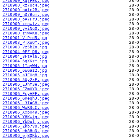
2710900_kgjFEs.jpeg
2710900_kz7Uc4.jpeg
2710900_nAfc2B.jpeg
2710900_nD7Bum.jpeg
2710900_oA7FrJ.jpeg
2710900_xmnwfz.jpeg
2710900_yviNq0.jpeg
2710900_zjWvKe.jpeg
2710901_VfPmd5.jpg
2710903_PTXuOY.jpeg
2710903_Vz5bZn.jpg
2710904_0EZiD8.jpeg
2710904_3FtAl6.jpg
2710904_6qXKzf.jpg
2710905_1IayW4.jpg
2710905_6WGaz2.jpg
2710905_aJFHg8.jpg
2710906_5Uy2xE.jpeg
2710906_EJhM3e.jpeg
2710906_EZmUYD.jpeg
2710906_FcyAEF.jpeg
2710906_GKeqhJ.jpeg
2710906_L3IAG8.jpeg
2710906_WxR3cC.jpeg
2710906_XxpH49.jpeg
2710906_Y8Kwtg.jpeg
2710906_YbDulj.jpeg
2710906_Zkb7V0.jpeg
2710906_eb88uN.jpeg
2710906_ejBQKb.jpeg