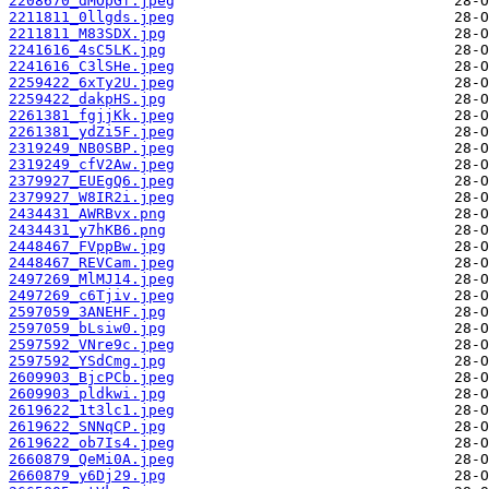
2208670_dMOpGf.jpeg
2211811_0llgds.jpeg
2211811_M83SDX.jpg
2241616_4sC5LK.jpg
2241616_C3lSHe.jpeg
2259422_6xTy2U.jpeg
2259422_dakpHS.jpg
2261381_fgjjKk.jpeg
2261381_ydZi5F.jpeg
2319249_NB0SBP.jpeg
2319249_cfV2Aw.jpeg
2379927_EUEgQ6.jpeg
2379927_W8IR2i.jpeg
2434431_AWRBvx.png
2434431_y7hKB6.png
2448467_FVppBw.jpg
2448467_REVCam.jpeg
2497269_MlMJ14.jpeg
2497269_c6Tjiv.jpeg
2597059_3ANEHF.jpg
2597059_bLsiw0.jpg
2597592_VNre9c.jpeg
2597592_YSdCmg.jpg
2609903_BjcPCb.jpeg
2609903_pldkwi.jpg
2619622_1t3lc1.jpeg
2619622_SNNqCP.jpg
2619622_ob7Is4.jpeg
2660879_QeMi0A.jpeg
2660879_y6Dj29.jpg