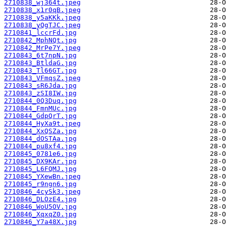
2710838_wj364t.jpeg
2710838_x1r0qB.jpeg
2710838_y5aKKk.jpeg
2710838_yQgTJC.jpeg
2710841_lccrFd.jpg
2710842_MphNQt.jpg
2710842_MrPe7Y.jpeg
2710843_6t7npN.jpg
2710843_BtldaG.jpg
2710843_Tl66GT.jpg
2710843_VFmqsZ.jpeg
2710843_sR6Jda.jpg
2710843_zSI8IW.jpg
2710844_0Q3Duq.jpg
2710844_FmnMUc.jpg
2710844_GdpQrT.jpg
2710844_HyXa9t.jpeg
2710844_XxQSZa.jpg
2710844_dOSTAa.jpg
2710844_pu8xf4.jpg
2710845_0781e6.jpg
2710845_DX9KAr.jpg
2710845_L6FQMJ.jpg
2710845_YXewBn.jpeg
2710845_r9ngn6.jpg
2710846_4cySk3.jpeg
2710846_DLOzE4.jpg
2710846_WoU5OV.jpg
2710846_XqxqZ0.jpg
2710846_Y7a48X.jpg