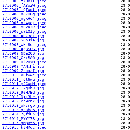
2710906_f7UbIl.jpeg
2710906_fA3oZW.jpeg
2710906_iQTudt.jpeg
2710906_n67H6g.jpeg
2710906_ngkHo4.jpeg
2710906_nl4yoj.jpeg
2710906_oUxAZR.jpeg
2710906_sY1QIy.jpeg
2710908_ADZ381.jpg
2710908_SGhJia.jpg
2710908_WHL8oL.jpeg
2710909_4g3SDG.jpg
2710909_6Da2QS.jpg
2710909_CziRA6.jpg
2710909_Olv0YM.jpeg
2710909_YANxHi.jpg
2710909_ZhoazI.jpg
2710910_VRfywe.jpeg
2710911_mCt6wa.jpg
2710911_ySCusM.jpeg
2710912_12gDb3.jpg
2710913_90H7Bd.jpg
2710913_Njj3Lc.jpg
2710913_cc9cnY.jpg
2710913_oNsrgb.jpg
2710913_qnabc6.jpg
2710914_7QfdHA.jpg
2710914_PYYM78.jpg
2710915_gMpa56.jpg
2710915_kSMKgc.jpeg