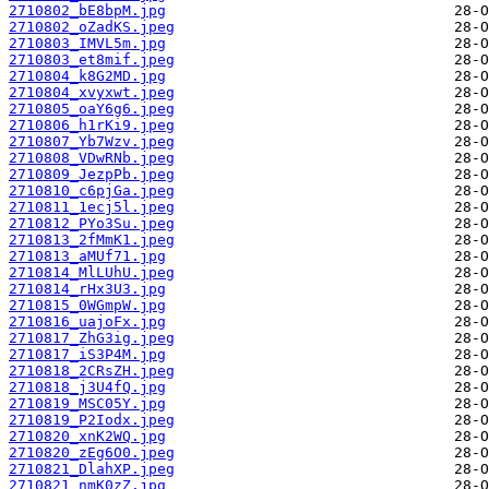
2710802_bE8bpM.jpg
2710802_oZadKS.jpeg
2710803_IMVL5m.jpg
2710803_et8mif.jpeg
2710804_k8G2MD.jpg
2710804_xvyxwt.jpeg
2710805_oaY6g6.jpeg
2710806_h1rKi9.jpeg
2710807_Yb7Wzv.jpeg
2710808_VDwRNb.jpeg
2710809_JezpPb.jpeg
2710810_c6pjGa.jpeg
2710811_1ecj5l.jpeg
2710812_PYo3Su.jpeg
2710813_2fMmK1.jpeg
2710813_aMUf71.jpg
2710814_MlLUhU.jpeg
2710814_rHx3U3.jpg
2710815_0WGmpW.jpg
2710816_uajoFx.jpg
2710817_ZhG3ig.jpeg
2710817_iS3P4M.jpg
2710818_2CRsZH.jpeg
2710818_j3U4fQ.jpg
2710819_MSC05Y.jpg
2710819_P2Iodx.jpeg
2710820_xnK2WQ.jpg
2710820_zEg6O0.jpeg
2710821_DlahXP.jpeg
2710821_nmK0zZ.jpg