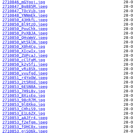
2710846_mGYgoj.jpg
2710847_Bg885M.jpeg
2710847_TOcVib.jpg
2710848_YNNmEk.jpeg
2710850_43HkfL.jpeg
2710850_8l9tzQ.jpeg
2710850_PouChk.jpeg
2710850_PvXBJA.jpeg
2710850_QHsWmV.jpeg
2710850_Wt5klN.jpeg
2710850_X0h4Cg.jpg
2710850_XIcwIx.jpg
2710850_ZUPcaJ.jpeg
2710850_cClFqM.jpg
2710850_k2y5fi.jpeg
2710850_vRi8Sk.jpeg
2710850_vvufgd.jpeg
2710851_r4YpOW.jpeg
2710853_2t5RVd.jpeg
2710853_6ESN8A.jpeg
2710853_7H9i8v.jpg
2710853_8XisEq.jpg
2710853_98cR7M.jpg
2710853_9l0Xkq.jpg
2710853_CHhiS9.jpg
2710853_E1L6ZX.jpg
2710853_aAJFr4.jpeg
2710853_f2efgm.jpeg
2710853_fQHC0x.jpeg
2710853_gjSO6k.jpeg