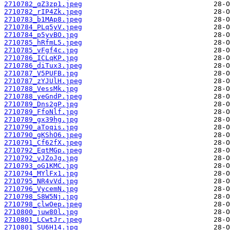
2710782_qZ3zp1.jpeg
2710782_rIP4Zk.jpeg
2710783_b1MAp8.jpeg
2710784_PLq5yV.jpeg
2710784_p5yvBO.jpg
2710785_hRfmL5.jpeg
2710785_vFgf4c.jpg
2710786_ICLqKP.jpg
2710786_diTux3.jpeg
2710787_V5PUFB.jpg
2710787_zYJUlH.jpeg
2710788_VessMk.jpg
2710788_yeGndP.jpeg
2710789_Dns2gP.jpg
2710789_FfoNlf.jpg
2710789_gx39hg.jpg
2710790_aToqis.jpg
2710790_gKShO6.jpeg
2710791_Cf62fX.jpeg
2710792_EqtMGp.jpeg
2710792_vJZoJg.jpg
2710793_oG1KMC.jpg
2710794_MYlFx1.jpg
2710795_NR4vVd.jpg
2710796_VycemN.jpg
2710798_S8W5Nj.jpg
2710798_clwOep.jpeg
2710800_juw80l.jpg
2710801_LCwtJr.jpeg
2710801_SU6H14.jpg