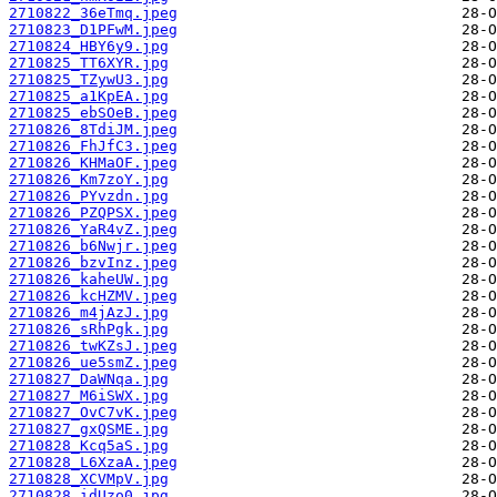
2710822_36eTmq.jpeg
2710823_D1PFwM.jpeg
2710824_HBY6y9.jpg
2710825_TT6XYR.jpg
2710825_TZywU3.jpg
2710825_a1KpEA.jpg
2710825_ebSOeB.jpeg
2710826_8TdiJM.jpeg
2710826_FhJfC3.jpeg
2710826_KHMaOF.jpeg
2710826_Km7zoY.jpg
2710826_PYvzdn.jpg
2710826_PZQPSX.jpeg
2710826_YaR4vZ.jpeg
2710826_b6Nwjr.jpeg
2710826_bzvInz.jpeg
2710826_kaheUW.jpg
2710826_kcHZMV.jpeg
2710826_m4jAzJ.jpg
2710826_sRhPgk.jpg
2710826_twKZsJ.jpeg
2710826_ue5smZ.jpeg
2710827_DaWNqa.jpg
2710827_M6iSWX.jpg
2710827_OvC7vK.jpeg
2710827_gxQSME.jpg
2710828_Kcq5aS.jpg
2710828_L6XzaA.jpeg
2710828_XCVMpV.jpg
2710828_idUzo0.jpg