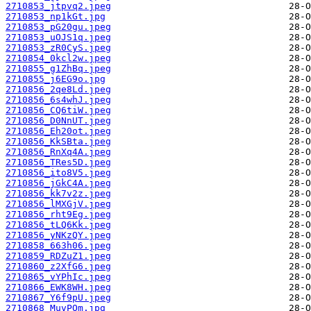
2710853_jtpvq2.jpeg
2710853_np1kGt.jpg
2710853_pG20gu.jpeg
2710853_uOJS1q.jpeg
2710853_zR0CyS.jpeg
2710854_0kcl2w.jpeg
2710855_g1ZhBq.jpeg
2710855_j6EG9o.jpg
2710856_2qe8Ld.jpeg
2710856_6s4whJ.jpeg
2710856_CQ6tiW.jpeg
2710856_D0NnUT.jpeg
2710856_Eh20ot.jpeg
2710856_KkSBta.jpeg
2710856_RnXq4A.jpeg
2710856_TRes5D.jpeg
2710856_ito8V5.jpeg
2710856_jGkC4A.jpeg
2710856_kk7v2z.jpeg
2710856_lMXGjV.jpeg
2710856_rht9Eg.jpeg
2710856_tLQ6Kk.jpeg
2710856_yNKzQY.jpeg
2710858_663h06.jpeg
2710859_RDZuZ1.jpeg
2710860_z2XfG6.jpeg
2710865_vYPhIc.jpeg
2710866_EWK8WH.jpeg
2710867_Y6f9pU.jpeg
2710868_MuvPOm.jpg