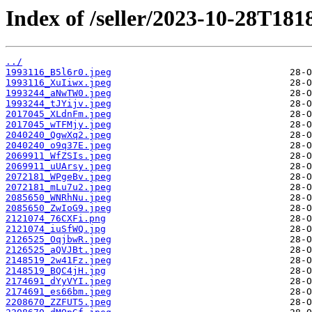
Index of /seller/2023-10-28T181
../
1993116_B5l6r0.jpeg
1993116_XuIiwx.jpeg
1993244_aNwTW0.jpeg
1993244_tJYijv.jpeg
2017045_XLdnFm.jpeg
2017045_wTFMjy.jpeg
2040240_QgwXq2.jpeg
2040240_o9q37E.jpeg
2069911_WfZSIs.jpeg
2069911_uUArsy.jpeg
2072181_WPgeBv.jpeg
2072181_mLu7u2.jpeg
2085650_WNRhNu.jpeg
2085650_ZwIoG9.jpeg
2121074_76CXFi.png
2121074_iuSfWQ.jpg
2126525_OqjbwR.jpeg
2126525_aQVJBt.jpeg
2148519_2w41Fz.jpeg
2148519_BQC4jH.jpg
2174691_dYyVYI.jpeg
2174691_es66bm.jpeg
2208670_ZZFUT5.jpeg