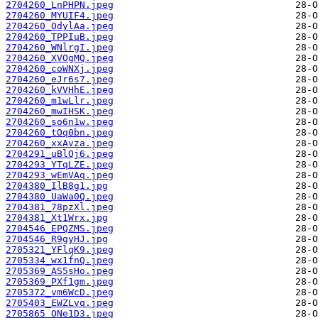
2704260_LnPHPN.jpeg
2704260_MYUIF4.jpeg
2704260_OdylAa.jpeg
2704260_TPPIuB.jpeg
2704260_WNlrgI.jpeg
2704260_XVOgMQ.jpeg
2704260_coWNXj.jpeg
2704260_eJr6s7.jpeg
2704260_kVVHhE.jpeg
2704260_m1wLlr.jpeg
2704260_mwIHSK.jpeg
2704260_so6n1w.jpeg
2704260_tOq0bn.jpeg
2704260_xxAvza.jpeg
2704291_uBlQj6.jpeg
2704293_YTqLZE.jpeg
2704293_wEmVAq.jpeg
2704380_IlB8g1.jpg
2704380_UaWa0Q.jpeg
2704381_78pzXl.jpeg
2704381_Xt1Wrx.jpg
2704546_EPQZMS.jpeg
2704546_R9gyHJ.jpg
2705321_YFlqK9.jpeg
2705334_wx1fnQ.jpeg
2705369_AS5sHo.jpeg
2705369_PXf1gm.jpeg
2705372_vm6WcD.jpeg
2705403_EWZLvq.jpeg
2705865_ONe1D3.jpeg