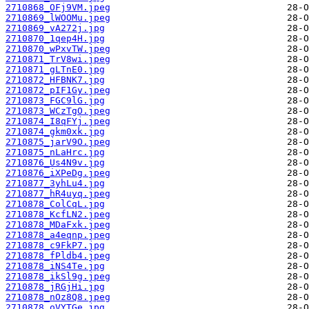
2710868_OFj9VM.jpeg
2710869_lWOOMu.jpeg
2710869_vA272j.jpg
2710870_1qep4H.jpg
2710870_wPxvTW.jpeg
2710871_TrV8wi.jpeg
2710871_gLTnE0.jpg
2710872_HFBNK7.jpg
2710872_pIF1Gy.jpeg
2710873_FGC9lG.jpg
2710873_WCzTgO.jpeg
2710874_I8qFYj.jpeg
2710874_gkm0xk.jpg
2710875_jarV9O.jpeg
2710875_nLaHrc.jpg
2710876_Us4N9v.jpg
2710876_iXPeDg.jpeg
2710877_3yhLu4.jpg
2710877_hR4uyq.jpeg
2710878_ColCqL.jpg
2710878_KcfLN2.jpeg
2710878_MDaFxk.jpeg
2710878_a4eqnp.jpeg
2710878_c9FkP7.jpg
2710878_fPldb4.jpeg
2710878_iNS4Te.jpg
2710878_ikSl9g.jpeg
2710878_jRGjHi.jpg
2710878_nOz8Q8.jpeg
2710878_oVYTGe.jpg