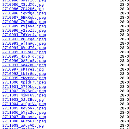
2710986_Gk1F2u.jpeg
2710986_X8ydX6.jpg
2710986_ZP42H6.jpg
2710986_jqWdQA.jpeg
2710987_6BKRqb.jpeg
2710988_ZVEqdN.jpeg
2710989_r9java.jpeg
2710990_y2ioZJ.jpeg
2710991_T6Yym4.jpeg
2710992_P6Bcqe.jpeg
2710993_efTmAg.jpeg
2710994_6VaUT0.jpeg
2710995_DI9oG0.jpeg
2710995_HxS6Td.jpg
2710996_0AFjqS.jpeg
2710997_6q4Z8G.jpeg
2710997_sKTrez.jpg
2710998_LbfrGp.jpeg
2710999_eNwrra.jpeg
2711000_XpjdFr.jpeg
2711001_577DLo.jpeg
2711002_JV2ScF.jpeg
2711003_4iMT6v.jpeg
2711003_5JsIBs.jpg
2711004_wtQutV.jpeg
2711005_Xovov7.jpeg
2711006_bYji2o.jpeg
2711007_Ukeavc.jpeg
2711008_a6ro6X.jpeg
2711008_wAqyVD.jpg