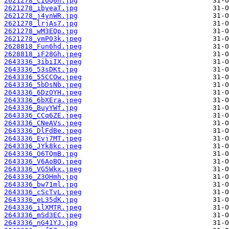
2621278_cIOQ6n.jpg
2621278_ibyeaT.jpg
2621278_j4ynWR.jpg
2621278_lrjAs7.jpg
2621278_wM3EQp.jpg
2621278_ymP03k.jpeg
2628818_Fun6hd.jpeg
2628818_iF28Gh.jpeg
2643336_3ibiIX.jpeg
2643336_53sDKt.jpg
2643336_55CCOw.jpeg
2643336_5bDsNb.jpeg
2643336_6DzOYH.jpeg
2643336_6bXEra.jpeg
2643336_BuyYWf.jpg
2643336_CCq6ZE.jpeg
2643336_CNeAVs.jpeg
2643336_DlFdBe.jpeg
2643336_Evj7MT.jpeg
2643336_JYk8kc.jpeg
2643336_O6TQmB.jpg
2643336_V6AoBO.jpeg
2643336_VG5Wkx.jpeg
2643336_Z3OHmh.jpg
2643336_bw71ml.jpg
2643336_cScTvL.jpeg
2643336_eL35dK.jpg
2643336_ilXMTR.jpeg
2643336_mSd3EC.jpeg
2643336_nG41YJ.jpg