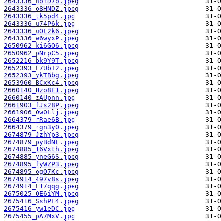
2643336_nofD7o.jpeg
2643336_o8HNDZ.jpeg
2643336_tk5pd4.jpg
2643336_u74P6k.jpg
2643336_uOL2k6.jpeg
2643336_w6wyxP.jpeg
2650962_ki6GO6.jpeg
2650962_pNrpC5.jpeg
2652216_bk9Y9T.jpeg
2652393_E7UbI2.jpeg
2652393_ykTBbg.jpeg
2653960_BCxKc4.jpeg
2660140_Hzo8E1.jpeg
2660140_zAUpnn.jpg
2661903_fJs28P.jpeg
2661906_Ow0Llj.jpeg
2664379_rRae6B.jpg
2664379_rgn3y0.jpeg
2674879_JzhYp3.jpeg
2674879_pyBdNF.jpeg
2674885_16Vxth.jpeg
2674885_yneG6S.jpeg
2674895_fyWZP3.jpeg
2674895_ogO7Kc.jpeg
2674914_497v8s.jpeg
2674914_E17qqg.jpeg
2675025_OE6iYM.jpeg
2675416_SshPE4.jpeg
2675416_yw1eDC.jpg
2675455_pA7MxV.jpg