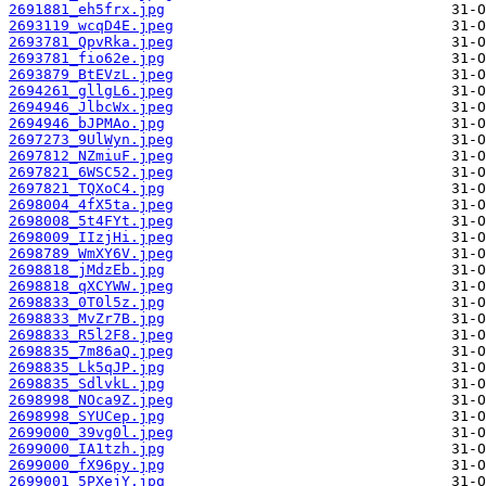
2691881_eh5frx.jpg
2693119_wcqD4E.jpeg
2693781_QpvRka.jpeg
2693781_fio62e.jpg
2693879_BtEVzL.jpeg
2694261_gllgL6.jpeg
2694946_JlbcWx.jpeg
2694946_bJPMAo.jpg
2697273_9UlWyn.jpeg
2697812_NZmiuF.jpeg
2697821_6WSC52.jpeg
2697821_TQXoC4.jpg
2698004_4fX5ta.jpeg
2698008_5t4FYt.jpeg
2698009_IIzjHi.jpeg
2698789_WmXY6V.jpeg
2698818_jMdzEb.jpg
2698818_qXCYWW.jpeg
2698833_0T0l5z.jpg
2698833_MvZr7B.jpg
2698833_R5l2F8.jpeg
2698835_7m86aQ.jpeg
2698835_Lk5qJP.jpg
2698835_SdlvkL.jpg
2698998_NOca9Z.jpeg
2698998_SYUCep.jpg
2699000_39vg0l.jpeg
2699000_IA1tzh.jpg
2699000_fX96py.jpg
2699001_5PXejY.jpg