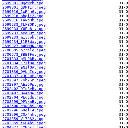
2699001_MQoWxb.jpg
2699001_gDMtIr.jpeg
2699016_1xR4mG.jpeg
2699016_ahqffZ.jpg
2699016_saPoHb.jpg
2699233_TLFBQK.jpeg
2699233_Y6Eh8t.jpeg
2699233_aeaBHt.jpeg
2699233_m1ycph.jpeg
2699234_t1B3Wx.jpeg
2699927_n4CMNK.jpeg
2700605_o2r4lo.jpeg
2700673_8BETFu.jpeg
2701833_pMLP6R.jpeg
2701834_F77f8q.jpeg
2701835_aNIlQA.jpeg
2701836_QVbhIe.jpeg
2701837_zJGFuM.jpeg
2702397_7sbZSm.jpeg
2702397_AEiDPp.jpg
2702402_9IsSyR.jpeg
2702402_BWAa8W.jpg
2702704_PEugdW.jpg
2703599_9PVknB.jpeg
2703600_e9w3hS.jpeg
2703796_6RqlT4.jpg
2703796_C0x4mk.jpeg
2703859_Vt7DS2.jpg
2703859_i6E4bS.jpeg
2704027_cYBnsT.jpeg