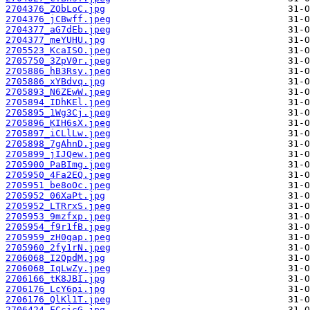
2704376_ZObLoC.jpg
2704376_jCBwff.jpeg
2704377_aG7dEb.jpeg
2704377_meYUHU.jpg
2705523_KcaISO.jpeg
2705750_3ZpV0r.jpeg
2705886_hB3Rsy.jpeg
2705886_xYBdvq.jpg
2705893_N6ZEwW.jpeg
2705894_IDhKEl.jpeg
2705895_1Wg3Cj.jpeg
2705896_KIH6sX.jpeg
2705897_iCLlLw.jpeg
2705898_7gAhnD.jpeg
2705899_jIJQew.jpeg
2705900_PaBImg.jpeg
2705950_4Fa2EQ.jpeg
2705951_be8oOc.jpeg
2705952_06XaPt.jpg
2705952_LTRrxS.jpeg
2705953_9mzfxp.jpeg
2705954_f9r1fB.jpeg
2705959_zH0gap.jpeg
2705960_2fy1rN.jpeg
2706068_I2QpdM.jpg
2706068_IqLwZy.jpeg
2706166_tK8JBI.jpg
2706176_LcY6pi.jpg
2706176_QlKl1T.jpeg
2706424_FCcicG.jpg