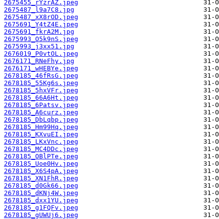
2675455_rYzrAZ.jpeg
2675487_l9a7C8.jpg
2675487_xX8rOD.jpeg
2675691_Y4tZ4E.jpeg
2675691_fkrA2M.jpg
2675993_O5k9nS.jpeg
2675993_j3xx51.jpg
2676019_P0vtOL.jpeg
2676171_RNeFhy.jpg
2676171_wHEBYe.jpeg
2678185_46fRsG.jpeg
2678185_55Kg6s.jpeg
2678185_5hxVFr.jpeg
2678185_66A6Ht.jpeg
2678185_6Patsv.jpeg
2678185_A6curz.jpeg
2678185_DbLqbp.jpeg
2678185_Hm99Hq.jpeg
2678185_KXvuEI.jpeg
2678185_LKxVnc.jpeg
2678185_MC4DDc.jpeg
2678185_OBlPTe.jpeg
2678185_Uoe0Hv.jpeg
2678185_X6S4pA.jpeg
2678185_XN1FhR.jpeg
2678185_d0Gk66.jpeg
2678185_dKNj4W.jpeg
2678185_dxx1YU.jpeg
2678185_g1FQFv.jpeg
2678185_gUWUj6.jpeg