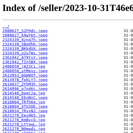
Index of /seller/2023-10-31T46e
../
2088627_S2FHdc.jpeg
2088627_k9wY6t.jpeg
2324339_4znq7h.jpeg
2324339_5BqOhk.jpeg
2324339_BKkdUX.jpeg
2324339_o2u7Wi.jpeg
2361942_A79YsY.jpeg
2361942_TIn5BX.jpeg
2406050_jAZ3Ci.jpg
2406050_utMpxz.jpeg
2613953_6GW8OT.jpeg
2613978_fpkLY7.jpeg
2614037_ZthM3h.jpeg
2614096_p7o46c.jpeg
2614548_DpeC2a.jpg
2614548_EEnNnC.jpeg
2618804_TRfh6g.jpg
2618804_XTU3OE.jpeg
2618834_7RvxNJ.jpeg
2621278_Eeu965.jpg
2621278_KmBvcO.jpg
2621278_LttgwL.jpg
2621278_N0mwdi.jpg