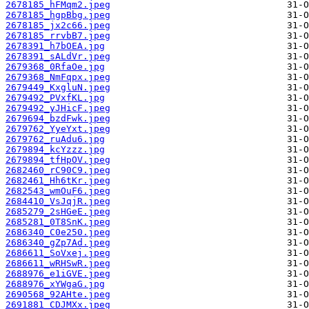
2678185_hFMqm2.jpeg
2678185_hgpBbg.jpeg
2678185_jx2c66.jpeg
2678185_rrvbB7.jpeg
2678391_h7bOEA.jpg
2678391_sALdVr.jpeg
2679368_0RfaOe.jpg
2679368_NmFqpx.jpeg
2679449_KxgluN.jpeg
2679492_PVxfKL.jpg
2679492_yJHicF.jpeg
2679694_bzdFwk.jpeg
2679762_YyeYxt.jpeg
2679762_ruAdu6.jpg
2679894_kcYzzz.jpg
2679894_tfHpOV.jpeg
2682460_rC90C9.jpeg
2682461_Hh6tKr.jpeg
2682543_wmOuF6.jpeg
2684410_VsJqjR.jpeg
2685279_2sHGeE.jpeg
2685281_0T8SnK.jpeg
2686340_C0e250.jpeg
2686340_gZp7Ad.jpeg
2686611_SoVxej.jpeg
2686611_wRHSwR.jpeg
2688976_e1iGVE.jpeg
2688976_xYWgaG.jpg
2690568_92AHte.jpeg
2691881_CDJMXx.jpeg