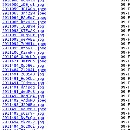
2910906_nUAsJA.jpg
2910906_zDEjot.jpg
2911059_JBIX0b.jpeg
2911063_3nj22W.jpeg
2911064_EAoRm7.jpeg
2911065_k5xH3X.jpeg
2911093_1QQBYM.jpg
2911093_KTEwAX.jpg
2911093_OQqSFt.jpg
2911093_nePAEE.jpg
2911094_7nWH1i.jpeg
2911095_ntnKTL.jpeg
2911106_KZreMh.jpg
2911106_QcWrUD.jpeg
2911421_Jmtr6h.jpeg
2911484_0p56Gc.jpg
2911484_Zl2UJt.jpeg
2911491_2UBi4B.jpg
2911491_HdDKbz.jpg
2911491_IFdYnn.jpg
2911491_dAjpdg.jpg
2911491_dwdPcS.jpg
2911492_RdNTqA.jpg
2911492_vAdoMO.jpeg
2911493_J2D6Bb.jpg
2911493_NaRm6R.jpeg
2911493_pOzrYF.jpg
2911494_DvEcQb.jpg
2911494_MkPB2V.jpg
2911494_SC2O6i.jpg