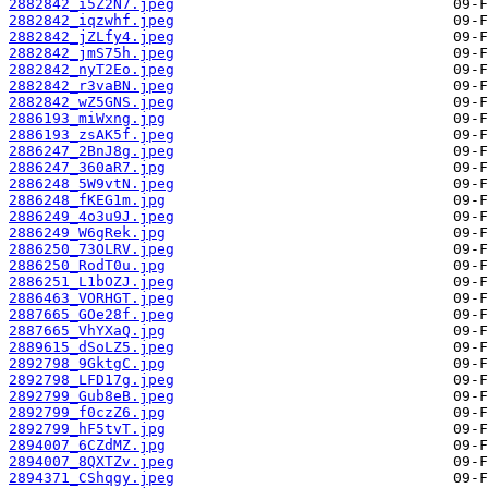
2882842_i5Z2N7.jpeg
2882842_iqzwhf.jpeg
2882842_jZLfy4.jpeg
2882842_jmS75h.jpeg
2882842_nyT2Eo.jpeg
2882842_r3vaBN.jpeg
2882842_wZ5GNS.jpeg
2886193_miWxng.jpg
2886193_zsAK5f.jpeg
2886247_2BnJ8g.jpeg
2886247_360aR7.jpg
2886248_5W9vtN.jpeg
2886248_fKEG1m.jpg
2886249_4o3u9J.jpeg
2886249_W6gRek.jpg
2886250_73OLRV.jpeg
2886250_RodT0u.jpg
2886251_L1bOZJ.jpeg
2886463_VORHGT.jpeg
2887665_GOe28f.jpeg
2887665_VhYXaQ.jpg
2889615_dSoLZ5.jpeg
2892798_9GktgC.jpg
2892798_LFD17g.jpeg
2892799_Gub8eB.jpeg
2892799_f0czZ6.jpg
2892799_hF5tvT.jpg
2894007_6CZdMZ.jpg
2894007_8QXTZv.jpeg
2894371_CShqgy.jpeg