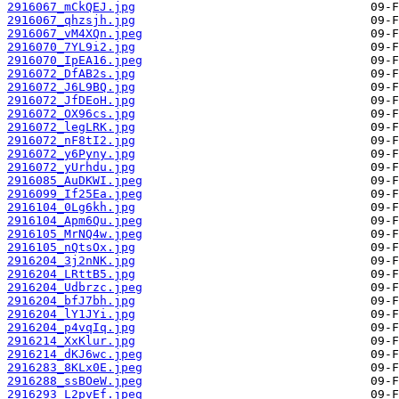
2916067_mCkQEJ.jpg
2916067_qhzsjh.jpg
2916067_vM4XQn.jpeg
2916070_7YL9i2.jpg
2916070_IpEA16.jpeg
2916072_DfAB2s.jpg
2916072_J6L9BQ.jpg
2916072_JfDEoH.jpg
2916072_OX96cs.jpg
2916072_legLRK.jpg
2916072_nF8tI2.jpg
2916072_y6Pyny.jpg
2916072_yUrhdu.jpg
2916085_AuDKWI.jpeg
2916099_If25Ea.jpeg
2916104_0Lg6kh.jpg
2916104_Apm6Qu.jpeg
2916105_MrNQ4w.jpeg
2916105_nQtsOx.jpg
2916204_3j2nNK.jpg
2916204_LRttB5.jpg
2916204_Udbrzc.jpeg
2916204_bfJ7bh.jpg
2916204_lY1JYi.jpg
2916204_p4vqIq.jpg
2916214_XxKlur.jpg
2916214_dKJ6wc.jpeg
2916283_8KLx0E.jpeg
2916288_ssBOeW.jpeg
2916293_L2pvEf.jpeg