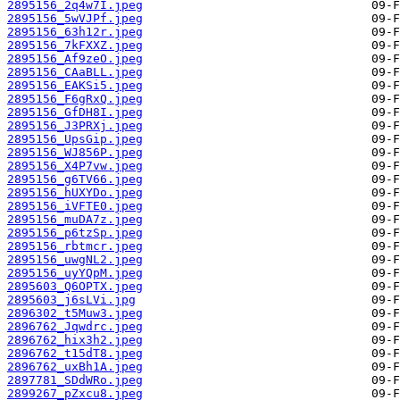
2895156_2q4w7I.jpeg
2895156_5wVJPf.jpeg
2895156_63h12r.jpeg
2895156_7kFXXZ.jpeg
2895156_Af9zeO.jpeg
2895156_CAaBLL.jpeg
2895156_EAKSi5.jpeg
2895156_F6gRxQ.jpeg
2895156_GfDH8I.jpeg
2895156_J3PRXj.jpeg
2895156_UpsGip.jpeg
2895156_WJ856P.jpeg
2895156_X4P7vw.jpeg
2895156_g6TV66.jpeg
2895156_hUXYDo.jpeg
2895156_iVFTE0.jpeg
2895156_muDA7z.jpeg
2895156_p6tzSp.jpeg
2895156_rbtmcr.jpeg
2895156_uwgNL2.jpeg
2895156_uyYQpM.jpeg
2895603_Q6OPTX.jpeg
2895603_j6sLVi.jpg
2896302_t5Muw3.jpeg
2896762_Jqwdrc.jpeg
2896762_hix3h2.jpeg
2896762_t15dT8.jpeg
2896762_uxBh1A.jpeg
2897781_SDdWRo.jpeg
2899267_pZxcu8.jpeg