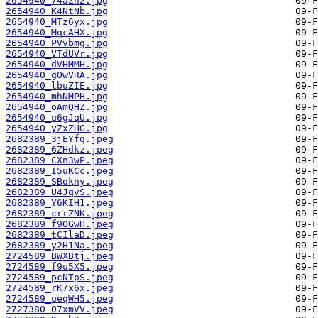
2654940_74aZn2.jpg
2654940_K4NtNb.jpg
2654940_MTz6yx.jpg
2654940_MqcAHX.jpg
2654940_PVvbmg.jpg
2654940_VTdUVr.jpg
2654940_dVHMMH.jpg
2654940_gOwVRA.jpg
2654940_lbuZIE.jpg
2654940_mhNMPH.jpg
2654940_oAmQHZ.jpg
2654940_u6gJqU.jpg
2654940_yZxZHG.jpg
2682389_3jEYfq.jpeg
2682389_6ZHdkz.jpeg
2682389_CXn3wP.jpeg
2682389_I5uKCc.jpeg
2682389_SBokny.jpeg
2682389_U4JqvS.jpeg
2682389_Y6KIH1.jpeg
2682389_crrZNK.jpeg
2682389_f9OGwH.jpeg
2682389_tCIlaD.jpeg
2682389_y2H1Na.jpeg
2724589_BWXBtj.jpeg
2724589_f9u5X5.jpeg
2724589_pcNTpS.jpeg
2724589_rK7x6x.jpeg
2724589_ueqWH5.jpeg
2727380_07xmVV.jpeg