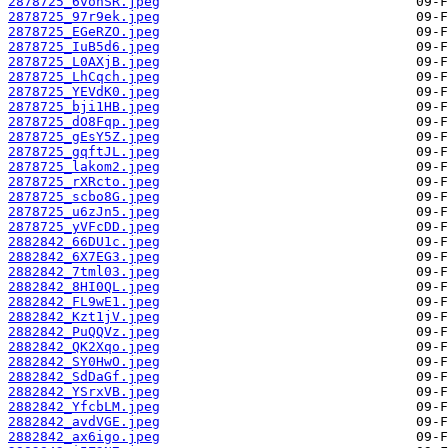
2878725_6vonSR.jpeg
2878725_97r9ek.jpeg
2878725_EGeRZO.jpeg
2878725_IuB5d6.jpeg
2878725_L0AXjB.jpeg
2878725_LhCqch.jpeg
2878725_YEVdK0.jpeg
2878725_bji1HB.jpeg
2878725_dO8Fqp.jpeg
2878725_gEsY5Z.jpeg
2878725_gqftJL.jpeg
2878725_lakom2.jpeg
2878725_rXRcto.jpeg
2878725_scbo8G.jpeg
2878725_u6zJn5.jpeg
2878725_yVFcDD.jpeg
2882842_66DU1c.jpeg
2882842_6X7EG3.jpeg
2882842_7tml03.jpeg
2882842_8HI0QL.jpeg
2882842_FL9wE1.jpeg
2882842_Kzt1jV.jpeg
2882842_PuQQVz.jpeg
2882842_QK2Xqo.jpeg
2882842_SY0HwO.jpeg
2882842_SdDaGf.jpeg
2882842_YSrxVB.jpeg
2882842_YfcbLM.jpeg
2882842_avdVGE.jpeg
2882842_ax6igo.jpeg