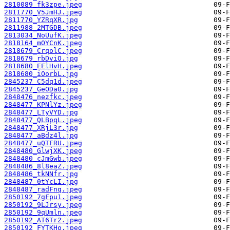
2810089_fk3zpe.jpeg
2811770_V5JmHJ.jpeg
2811770_YZRqXR.jpg
2811988_2MTGDB.jpeg
2813034_NoUufK.jpeg
2818164_mOYCnK.jpeg
2818679_CrqolC.jpeg
2818679_rbDviO.jpg
2818680_EElHvH.jpeg
2818680_iOorbL.jpg
2845237_C5dq1d.jpeg
2845237_GeODa0.jpg
2848476_nezfkc.jpeg
2848477_KPNlYz.jpeg
2848477_LTyVYD.jpg
2848477_QLBpqL.jpeg
2848477_XRjL3r.jpg
2848477_aBdz4l.jpg
2848477_uQTFRU.jpeg
2848480_GlwjXK.jpeg
2848480_cJmGwb.jpeg
2848486_8l8eaZ.jpeg
2848486_tkNNfr.jpg
2848487_0tYcLI.jpg
2848487_radFnq.jpeg
2850192_7gFpu1.jpeg
2850192_9LJrsy.jpeg
2850192_9qUmln.jpeg
2850192_AT6Tr2.jpeg
2850192_FYTKHo.jpeg