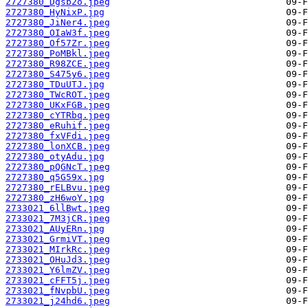
2727380_Dgsb2o.jpeg
2727380_HyNixP.jpg
2727380_JiNer4.jpeg
2727380_OIaW3f.jpeg
2727380_Of57Zr.jpeg
2727380_PoMBkl.jpeg
2727380_R98ZCE.jpeg
2727380_S475y6.jpeg
2727380_TDuUTJ.jpg
2727380_TWcROT.jpeg
2727380_UKxFGB.jpeg
2727380_cYTRbq.jpeg
2727380_eRuhif.jpeg
2727380_fxVFdi.jpeg
2727380_lonXCB.jpeg
2727380_otyAdu.jpg
2727380_pQGNcT.jpeg
2727380_q5G59x.jpg
2727380_rELBvu.jpeg
2727380_zH6woY.jpg
2733021_6llBwt.jpeg
2733021_7M3jCR.jpeg
2733021_AUyERn.jpg
2733021_GrmiVT.jpeg
2733021_MIrkRc.jpeg
2733021_OHuJd3.jpeg
2733021_Y6lmZV.jpeg
2733021_cFFT5j.jpeg
2733021_fNvpbU.jpeg
2733021_j24hd6.jpeg