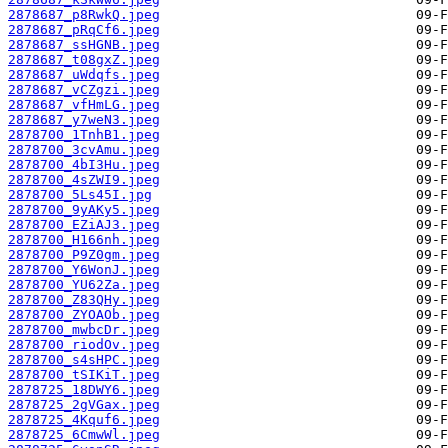
2878687_p8RwkQ.jpeg
2878687_pRqCf6.jpeg
2878687_ssHGNB.jpeg
2878687_t08gxZ.jpeg
2878687_uWdqfs.jpeg
2878687_vCZgzi.jpeg
2878687_vfHmLG.jpeg
2878687_y7weN3.jpeg
2878700_1TnhB1.jpeg
2878700_3cvAmu.jpeg
2878700_4bI3Hu.jpeg
2878700_4sZWI9.jpeg
2878700_5Ls45I.jpg
2878700_9yAKy5.jpeg
2878700_EZiAJ3.jpeg
2878700_H166nh.jpeg
2878700_P9Z0gm.jpeg
2878700_Y6WonJ.jpeg
2878700_YU62Za.jpeg
2878700_Z83QHy.jpeg
2878700_ZYOAOb.jpeg
2878700_mwbcDr.jpeg
2878700_riodOv.jpeg
2878700_s4sHPC.jpeg
2878700_tSIKiT.jpeg
2878725_18DWY6.jpeg
2878725_2gVGax.jpeg
2878725_4Kquf6.jpeg
2878725_6CmwWl.jpeg