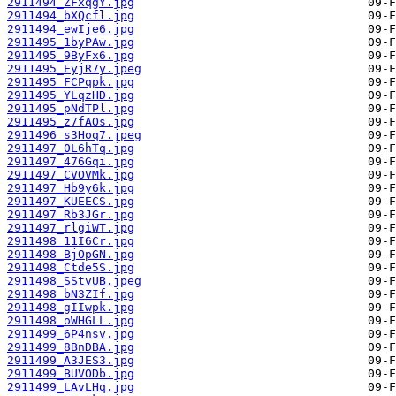
2911494_ZFxqgY.jpg
2911494_bXQcfl.jpg
2911494_ewIje6.jpg
2911495_1byPAw.jpg
2911495_9ByFx6.jpg
2911495_EyjR7y.jpeg
2911495_FCPqpk.jpg
2911495_YLqzHD.jpg
2911495_pNdTPl.jpg
2911495_z7fAOs.jpg
2911496_s3Hoq7.jpeg
2911497_0L6hTq.jpg
2911497_476Gqi.jpg
2911497_CVOVMk.jpg
2911497_Hb9y6k.jpg
2911497_KUEECS.jpg
2911497_Rb3JGr.jpg
2911497_rlgiWT.jpg
2911498_11I6Cr.jpg
2911498_BjOpGN.jpg
2911498_Ctde5S.jpg
2911498_SStvUB.jpeg
2911498_bN3ZIf.jpg
2911498_gIIwpk.jpg
2911498_oWHGLL.jpg
2911499_6P4nsv.jpg
2911499_8BnDBA.jpg
2911499_A3JES3.jpg
2911499_BUVODb.jpg
2911499_LAvLHq.jpg