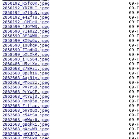
2850192_R5fcOK.jpeg
2850192_YD78LI.jpeg
2850192_b7t3uN.jpeg
2850192_e4ZfTu.jpeg
2850192_u1M1eU.jpeg
2858590_4JOYW3.jpeg
2858590_71anZZ.jpeg
2858590_8M3XW6.jpeg
2858590_8X9x6x.jpeg
2858590_Is8kqP.jpeg
2858590_ZIodbO.jpeg
2858590_bXLXkR.jpeg
2858590_iTC564.jpeg
2860486_U5vlXv.jpeg
2862668_27BAz1.jpeg
2862668_8pJhi6.jpeg
2862668_Aaj9fy.jpeg
2862668_PMpx2z.jpeg
2862668_PV7rSD.jpeg
2862668_PrYWCE.jpeg
2862668_PtYWjD.jpeg
2862668_RxnD5e.jpeg
2862668_Ziflac.jpeg
2862668_bHYQuQ.jpeg
2862668_c54tSa.jpeg
2862668_gAWor6.jpeg
2862668_gBqkki.jpeg
2862668_gXcwW9.jpeg
2862668_pAYJQ7.jpeg
2862668_rMbEPB.jpeg