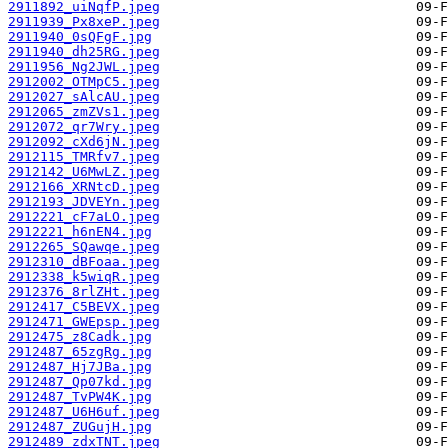
2911892_uiNqfP.jpeg
2911939_Px8xeP.jpeg
2911940_0sQFgF.jpg
2911940_dh25RG.jpeg
2911956_Ng2JWL.jpeg
2912002_OTMpC5.jpeg
2912027_sAlcAU.jpeg
2912065_zmZVs1.jpeg
2912072_qr7Wry.jpeg
2912092_cXd6jN.jpeg
2912115_TMRfv7.jpeg
2912142_U6MwLZ.jpeg
2912166_XRNtcD.jpeg
2912193_JDVEYn.jpeg
2912221_cF7aLO.jpeg
2912221_h6nEN4.jpg
2912265_SQawqe.jpeg
2912310_dBFoaa.jpeg
2912338_k5wiqR.jpeg
2912376_8rlZHt.jpeg
2912417_C5BEVX.jpeg
2912471_GWEpsp.jpeg
2912475_z8Cadk.jpg
2912487_65zgRg.jpg
2912487_Hj7JBa.jpg
2912487_Qp07kd.jpg
2912487_TvPW4K.jpg
2912487_U6H6uf.jpeg
2912487_ZUGujH.jpg
2912489_zdxTNT.jpeg