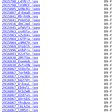
2915798_L4YRj7.jpg
2915798_lV3MCF.jpeg
2915805_GXNLR1.jpeg
2915807_djEmaR.jpeg
2915841_MhjhVN.jpg
2915841_PVmXSQ.jpeg
2915916_dHCJAd.jpeg
2915945_afWSf3.jpeg
2915963_uy4Vtv.jpg
2915963_yZv64y.jpeg
2915964_LGTPjw.jpeg
2915964_z4M47V.jpg
2915969_OYpblh.jpeg
2915996_eVbPjv.jpeg
2916003_H2zFSn.jpeg
2916030_2MtTUq.jpg
2916030_EoeHeb.jpg
2916030_dxtyVN.jpeg
2916067_5tDnfp.jpg
2916067_7qrhKb.jpg
2916067_Cne36V.jpg
2916067_DAZ7Qt.jpg
2916067_DjkquL.jpg
2916067_Eb9glL.jpg
2916067_RCbIWB.jpg
2916067_U2d7yn.jpg
2916067_UQrGkG.jpg
2916067_YhsBzo.jpg
2916067_l6LkIm.jpg
2916067_lXM5Xj.jpg