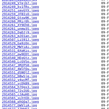
2914249_V7ejb7.jpg
2914249_kv1fRs.jpeg
2914251_smvGYX.jpeg
2914259_JFBIsO.jpeg
2914260_Gtxw9K.jpg
2914260_PRir0h.jpeg
2914261_XY9Eh0.jpg
2914261_unmw3S.jpeg
2914263_QaDJj9.jpeg
2914263_mJO1an.jpg
2914507_LiS91J.jpeg
2914529_Ga9zOn.jpg
2914529_MWYiAi.jpeg
2914531_6XqKis.jpg
2914537_pw9EDt.jpeg
2914540_HEgGtz.jpg
2914540_LcGVSo.jpg
2914547_3M2PS0.jpeg
2914547_4WlFOu.jpg
2914551_dSNQlZ.jpeg
2914552_bBwSje.jpg
2914552_y4ucMf.jpg
2914557_vcDkB9.jpeg
2914564_h7Qgx3.jpeg
2914565_72v2UQ.jpg
2914565_cJAuHQ.jpg
2914565_sLhtED.jpeg
2914568_phGQa7.jpeg
2914577_GWVliA.jpg
2914577_IZHWO7.jpg