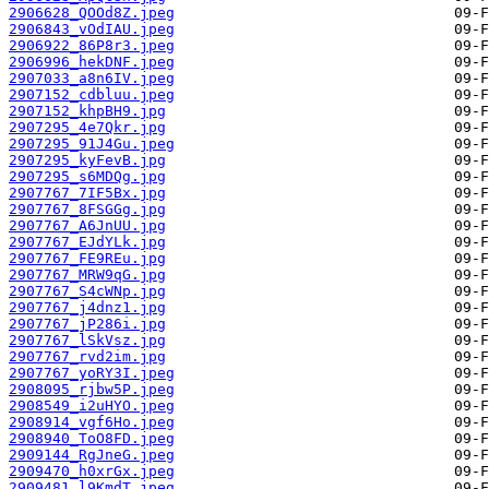
2906628_QOOd8Z.jpeg
2906843_vOdIAU.jpeg
2906922_86P8r3.jpeg
2906996_hekDNF.jpeg
2907033_a8n6IV.jpeg
2907152_cdbluu.jpeg
2907152_khpBH9.jpg
2907295_4e7Qkr.jpg
2907295_91J4Gu.jpeg
2907295_kyFevB.jpg
2907295_s6MDQg.jpg
2907767_7IF5Bx.jpg
2907767_8FSGGg.jpg
2907767_A6JnUU.jpg
2907767_EJdYLk.jpg
2907767_FE9REu.jpg
2907767_MRW9qG.jpg
2907767_S4cWNp.jpg
2907767_j4dnz1.jpg
2907767_jP286i.jpg
2907767_lSkVsz.jpg
2907767_rvd2im.jpg
2907767_yoRY3I.jpeg
2908095_rjbw5P.jpeg
2908549_i2uHYO.jpeg
2908914_vgf6Ho.jpeg
2908940_ToO8FD.jpeg
2909144_RgJneG.jpeg
2909470_h0xrGx.jpeg
2909481_l9KmdT.jpeg