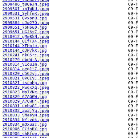
2909486_t8QeJN.jpeg
2909501_in1WKU.jpeg
2909531_3yhfmR.jpeg
2909531_QvxpnQ.jpg
2909584_sJw27O.jpeg
2909651_7oH6u0.jpg
2909651_HGJ6s7.jpeg
2910012_gMw8kN.jpeg
2910144_QIfTX4.jpeg
2910144_XFHofe.jpg
2910144_oJP7kX.jpg
2910241_nk05rj.jpeg
2910279_nbpWrA.jpeg
2910814_V1ouIm.jpg
2910814_oeg1tZ.jpeg
2910820_d5OJvj.jpeg
2910821_8v0IyJ.jpeg
2910821_tscqHp.jpg
2910822_PwqxXq.jpeg
2910823_MpIVNc.jpeg
2910829_67AGGW.jpg
2910829_A76WH4.jpeg
2910831_uxbw8J.jpeg
2910832_awajYq.jpeg
2910833_SmaeyM.jpeg
2910834_NYlvdk.jpeg
2910834_mQxuac.jpg
2910906_FCfoRY.jpg
2910906_chKfuw.jpeg