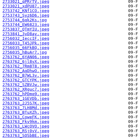
2733021_qPRrTV.jpeg
2733021_xdPU87.jpeg
2753742_KNf1CO.jpeg
2753743_Syz6D6.jpeg
2753744_6qk2Ks.jpg
2753744_EW6823.jpeg
2753837_QTmYIU.jpeg
2753841_3yD8ay.jpeg
2756032_IeccIF.jpeg
2756033_T45JPk.jpeg
2756035_66FkBQ.jpeg
2756035_hBuAr7.jpg
2763762_6YAN06.jpeg
2763762_6jl8vX.jpeg
2763762_7Rm8T8.jpeg
2763762_AqDhwO.jpeg
2763762_B7WL3v.jpeg
2763762_GTCYPK.jpeg
2763762_SZBVJw.jpeg
2763762_XRguc7.jpeg
2763762_hPDmq9.jpeg
2763763_1GEVDb.jpeg
2763763_2J5S7K.jpeg
2763763_7LH8Md.jpeg
2763763_BTuXZh.jpeg
2763763_CoweFK.jpeg
2763763_Fkv9km.jpeg
2763763_LWcOVO.jpeg
2763763_RSj0vV.jpeg
2763763_SOSbBE.jpeg