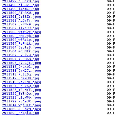
2911499_cBDckB.jpg
2911499_hf69VJ.jpg
2911499_i4NmC1.jpg
2911500_AThBKW.jpg
2911501_9iStZr.jpeg
2911502_ALGrTc.jpg
2911502_L7NNx9.jpg
2911502_TzYcRR.jpg
2911502_Wzr6vc.jpeg
2911502_kM12gb.jpg
2911502_w5RiLp.jpg
2911504_FzFnLk.jpg
2911504_JzdtyS.jpeg
2911504_mgHNfk.jpg
2911507_LxEk79.jpg
2911507_YRkB68.jpg
2911507_c7zCjx.jpeg
2911518_CHLxw1.jpg
2911518_JrK27z.jpeg
2911518_PU1L6q.jpg
2911519_QcX9H8.jpg
2911519_veVFNF.jpeg
2911527_L6Fx6Q.jpg
2911527_Y8LNYF.jpeg
2911529_3YlhOe.jpg
2911529_LIqWPb.jpeg
2911799_XvAaUX.jpeg
2911814_wgjUTz.jpeg
2911860_J0LbxM.jpeg
2911892_h5Aplu.jpg