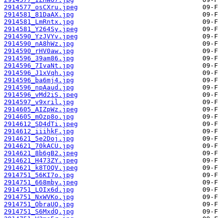
2914577_osCXru.jpeg
2914581_81DaAX.jpg
2914581_LmRntx.jpg
2914581_Y264Sy.jpeg
2914590_YzJVYv.jpeg
2914590_nA8hWz.jpg
2914590_rHV0aw.jpg
2914596_39am86.jpg
2914596_7IvaNt.jpg
2914596_J1xVqh.jpg
2914596_ba6mj4.jpg
2914596_npAaud.jpg
2914596_vMd2iS.jpeg
2914597_v9xril.jpg
2914605_AIZpWz.jpeg
2914605_mOzp8o.jpg
2914612_SD4dTi.jpeg
2914612_iiihkF.jpg
2914621_5e2Doj.jpg
2914621_70kACU.jpg
2914621_8b6gB2.jpeg
2914621_H473ZY.jpeg
2914621_k8TOQV.jpeg
2914751_56KI7o.jpg
2914751_668mby.jpeg
2914751_LOIx6d.jpg
2914751_NxWVKo.jpg
2914751_ObraUQ.jpg
2914751_S6MxdQ.jpg