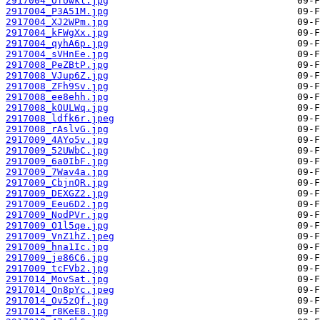
2917004_OfUwkl.jpg
2917004_P3A51M.jpg
2917004_XJ2WPm.jpg
2917004_kFWgXx.jpg
2917004_qyhA6p.jpg
2917004_sVHnEe.jpg
2917008_PeZBtP.jpg
2917008_VJup6Z.jpg
2917008_ZFh9Sv.jpg
2917008_ee8ehh.jpg
2917008_kOULWq.jpg
2917008_ldfk6r.jpeg
2917008_rAslvG.jpg
2917009_4AYo5v.jpg
2917009_52UWbC.jpg
2917009_6a0IbF.jpg
2917009_7Wav4a.jpg
2917009_CbjnQR.jpg
2917009_DEXGZ2.jpg
2917009_Eeu6D2.jpg
2917009_NodPVr.jpg
2917009_O1l5qe.jpg
2917009_VnZ1hZ.jpeg
2917009_hna1Ic.jpg
2917009_je86C6.jpg
2917009_tcFVb2.jpg
2917014_MovSat.jpg
2917014_On8pYc.jpeg
2917014_Ov5zQf.jpg
2917014_r8KeE8.jpg