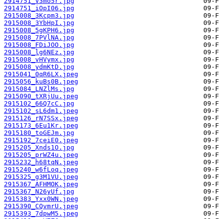
2914751_V3mo5r.jpg
2914751_iOpI06.jpg
2915008_3Kcpm3.jpg
2915008_3YbHpI.jpg
2915008_5gKPH6.jpg
2915008_7PVlNA.jpg
2915008_FDiJOO.jpg
2915008_lg6NEz.jpg
2915008_vHVymx.jpg
2915008_ydmKtD.jpg
2915041_0qR6LX.jpeg
2915056_kuBs0B.jpeg
2915084_LNZlMs.jpg
2915090_tXRjUu.jpeg
2915102_66Q7cC.jpg
2915102_sL6dm1.jpeg
2915126_rN7SSx.jpeg
2915173_6Eu1Kr.jpeg
2915180_toGEJm.jpg
2915192_7ceiE0.jpeg
2915205_Xnds1O.jpg
2915205_prWZ4u.jpeg
2915232_h68tqN.jpeg
2915240_w6fLoq.jpeg
2915325_g3M1VU.jpeg
2915367_AFHMOK.jpeg
2915367_N26yUf.jpg
2915383_Yxx0WN.jpeg
2915390_CQvmrU.jpeg
2915393_7dpwM5.jpeg