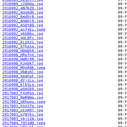
2916989_zZdQHa.jpg
2916992_4N7KZO.jpg
2916992_6Uo6dO.jpg
2916992_6mdUr8.jpg
2916992_AHAQj9.jpg
2916992_ASDt8O.jpg
2916992_ao7yEi.jpeg
2916992_g6U0bv.jpg
2916992_gUL8Fc.jpg
2916992_kLGX21.jpg
2916992_kTha1q.jpg
2916998_HDmDhE.jpg
2916998_HRofnV.jpg
2916998_HWRrXR.jpg
2916998_KJebk7.jpg
2916998_MQxR4K.jpeg
2916998_QbBsRl.jpg
2916998_XeqFpF.jpg
2916998_dYjzLo.jpg
2916998_klk5Lo.jpg
2916998_wG6Gk9.jpg
2917003_FXXPSg.jpg
2917003_RmR9Wa.jpg
2917003_U6hugu.jpeg
2917003_hSVJ7p.jpg
2917003_oIxKR7.jpg
2917003_p70tks.jpg
2917003_x6jtZA.jpg
2917004_7O51WH.jpeg