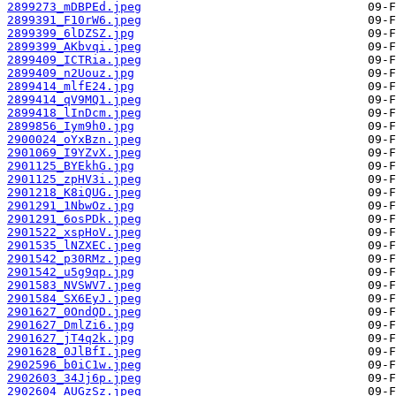
2899273_mDBPEd.jpeg
2899391_F10rW6.jpeg
2899399_6lDZSZ.jpg
2899399_AKbvqi.jpeg
2899409_ICTRia.jpeg
2899409_n2Uouz.jpg
2899414_mlfE24.jpg
2899414_qV9MQ1.jpeg
2899418_lInDcm.jpeg
2899856_Iym9h0.jpg
2900024_oYxBzn.jpeg
2901069_I9YZvX.jpeg
2901125_BYEkhG.jpg
2901125_zpHV3i.jpeg
2901218_K8iQUG.jpeg
2901291_1NbwOz.jpg
2901291_6osPDk.jpeg
2901522_xspHoV.jpeg
2901535_lNZXEC.jpeg
2901542_p30RMz.jpeg
2901542_u5g9qp.jpg
2901583_NVSWV7.jpeg
2901584_SX6EyJ.jpeg
2901627_0OndQD.jpeg
2901627_DmlZi6.jpg
2901627_jT4q2k.jpg
2901628_0JlBfI.jpeg
2902596_b0iC1w.jpeg
2902603_34Jj6p.jpeg
2902604_AUGzSz.jpeg