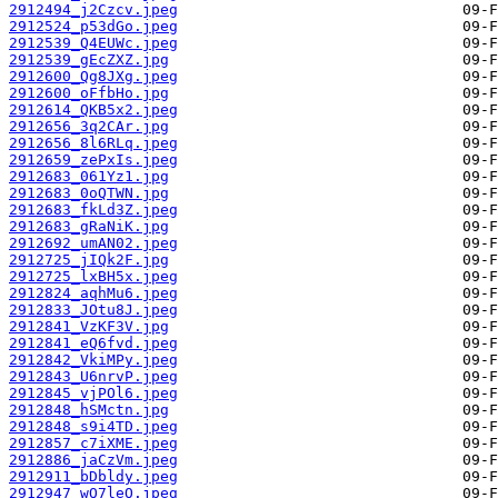
2912494_j2Czcv.jpeg
2912524_p53dGo.jpeg
2912539_Q4EUWc.jpeg
2912539_gEcZXZ.jpg
2912600_Qg8JXg.jpeg
2912600_oFfbHo.jpg
2912614_QKB5x2.jpeg
2912656_3q2CAr.jpg
2912656_8l6RLq.jpeg
2912659_zePxIs.jpeg
2912683_061Yz1.jpg
2912683_0oQTWN.jpg
2912683_fkLd3Z.jpeg
2912683_gRaNiK.jpg
2912692_umAN02.jpeg
2912725_jIQk2F.jpg
2912725_lxBH5x.jpeg
2912824_aqhMu6.jpeg
2912833_JOtu8J.jpeg
2912841_VzKF3V.jpg
2912841_eQ6fvd.jpeg
2912842_VkiMPy.jpeg
2912843_U6nrvP.jpeg
2912845_vjPOl6.jpeg
2912848_hSMctn.jpg
2912848_s9i4TD.jpeg
2912857_c7iXME.jpeg
2912886_jaCzVm.jpeg
2912911_bDbldy.jpeg
2912947_wQ7leO.jpeg