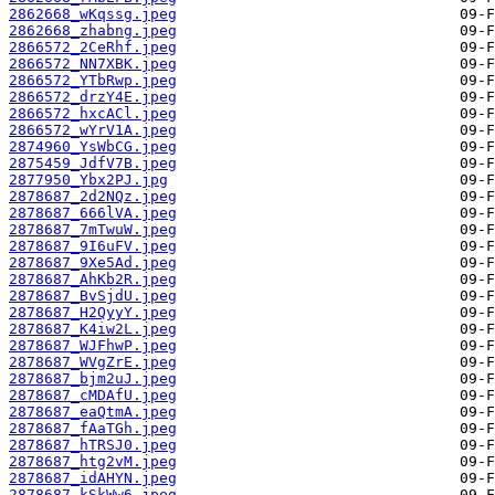
2862668_wKqssg.jpeg
2862668_zhabng.jpeg
2866572_2CeRhf.jpeg
2866572_NN7XBK.jpeg
2866572_YTbRwp.jpeg
2866572_drzY4E.jpeg
2866572_hxcACl.jpeg
2866572_wYrV1A.jpeg
2874960_YsWbCG.jpeg
2875459_JdfV7B.jpeg
2877950_Ybx2PJ.jpg
2878687_2d2NQz.jpeg
2878687_666lVA.jpeg
2878687_7mTwuW.jpeg
2878687_9I6uFV.jpeg
2878687_9Xe5Ad.jpeg
2878687_AhKb2R.jpeg
2878687_BvSjdU.jpeg
2878687_H2QyyY.jpeg
2878687_K4iw2L.jpeg
2878687_WJFhwP.jpeg
2878687_WVgZrE.jpeg
2878687_bjm2uJ.jpeg
2878687_cMDAfU.jpeg
2878687_eaQtmA.jpeg
2878687_fAaTGh.jpeg
2878687_hTRSJ0.jpeg
2878687_htg2vM.jpeg
2878687_idAHYN.jpeg
2878687_kSkWw6.jpeg