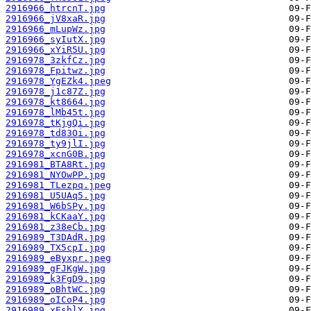
2916966_htrcnT.jpg
2916966_jV8xaR.jpg
2916966_mLupWz.jpg
2916966_syIutX.jpg
2916966_xYiR5U.jpg
2916978_3zkfCz.jpg
2916978_Fpitwz.jpg
2916978_YgEZk4.jpeg
2916978_j1c87Z.jpg
2916978_kt8664.jpg
2916978_lMb45t.jpg
2916978_tKjgQi.jpg
2916978_td83Oi.jpg
2916978_ty9jlI.jpg
2916978_xcnG0B.jpg
2916981_BTA8Rt.jpg
2916981_NYOwPP.jpg
2916981_TLezpq.jpeg
2916981_U5UAq5.jpg
2916981_W6bSPy.jpg
2916981_kCKaaY.jpg
2916981_z38eCb.jpg
2916989_T3DAdR.jpg
2916989_TX5cpI.jpg
2916989_eByxpr.jpeg
2916989_gFJKgW.jpg
2916989_k3FgD9.jpg
2916989_oBhtWC.jpg
2916989_oICoP4.jpg
2916989_xEshlY.jpg