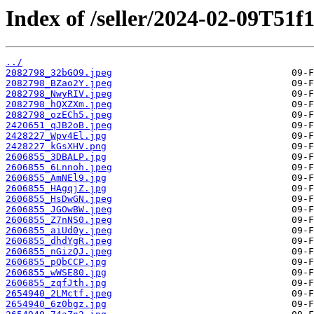
Index of /seller/2024-02-09T51f
../
2082798_32bGO9.jpeg
2082798_BZao2Y.jpeg
2082798_NwyRIV.jpeg
2082798_hQXZXm.jpeg
2082798_ozECh5.jpeg
2420651_qJB2oB.jpeg
2428227_Wpv4El.jpg
2428227_kGsXHV.png
2606855_3DBALP.jpg
2606855_6Lnnoh.jpeg
2606855_AmNEl9.jpg
2606855_HAgqjZ.jpg
2606855_HsDwGN.jpeg
2606855_JGOwBW.jpeg
2606855_Z7nNS0.jpeg
2606855_aiUd0y.jpeg
2606855_dhdYgR.jpeg
2606855_nGizQJ.jpeg
2606855_pQbCCP.jpg
2606855_wWSE80.jpg
2606855_zqfJth.jpg
2654940_2LMctf.jpeg
2654940_6z0bgz.jpg