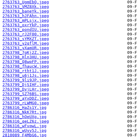
2763763_UgmEbQ.jpeg
2763763_VMZ8Xk.jpeg
2763763_baneYk.jpeg
2763763_hJFAhn.jpeg
2763763_mPLsjx.jpeg
2763763_oxrYkP.jpeg
2763763_pondIU.jpeg
2763763_rJ2F00.jpeg
2763763_sYMXZT.jpeg
2763763_y2qflM.jpeg
2763763_yXamUR.jpeg
2763798_7gKj2Z.jpeg
2763798_Hln3HU.jpeg
2763798_Q8wpFP.jpeg
2763798_fhaucW.jpeg
2763798_rtht1J.jpeg
2763798_u6j1Js.jpeg
2763799_9li9JP.jpeg
2763799_DjSIHF.jpeg
2763799_DvjLHr.jpeg
2763799_SZ76BS.jpeg
2763799_aYxDDZ.jpeg
2763799_rLWMG0.jpeg
2786316_HaZs1Y.jpg
2786316_NkK7Rt.jpg
2786316_hOeUXg.jpg
2786316_qeLZ6z.jpeg
2786316_wFvqwL.jpg
2786316_wUyv5J.jpg
2810089_F4MbG6.jpg