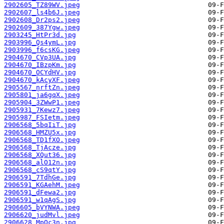
2902605_TZ89WV.jpeg
2902607_ls4b6J.jpeg
2902608_Dr2ps2.jpeg
2902609_387Ygw.jpeg
2903245_HtPr3d.jpg
2903996_Qs4ymL.jpg
2903996_f6csKG.jpeg
2904670_CVp3UA.jpg
2904670_IBzpKm.jpg
2904670_OCYdHV.jpg
2904670_kAcyXF.jpeg
2905567_nrftZn.jpeg
2905801_ja6gqX.jpeg
2905904_3ZWwP1.jpeg
2905931_7Kewz7.jpeg
2905987_FSIetm.jpeg
2906568_5bqIiT.jpg
2906568_HMZU5x.jpg
2906568_TD1fXO.jpeg
2906568_TjAcze.jpg
2906568_XQut36.jpg
2906568_alO12n.jpg
2906568_cS9qtY.jpg
2906591_7TdhGe.jpg
2906591_KGAehM.jpeg
2906591_dFewa2.jpg
2906591_w1qAgS.jpg
2906605_bVYNWA.jpeg
2906620_judMvl.jpeg
2906628_MpQc3n.jpg