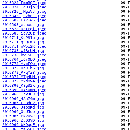
2916323_FmmBQZ.jpeg
2916324_IgU3jp.jpeg
2916326_jMgzVJ.jpeg
2916343_jCzhpF.jpeg
2916503_EXVwWS.jpeg
2916503_eonosL.jpg
2916678_DatPgf.jpeg
2916685_ioy2Uz.jpeg
2916711_KePS1u.jpg
2916711_gCQCm3.jpg
2916711_nW5w2K.jpeg
2916738_WIRrUH.jpg
2916738_bwL5LE.jpeg
2916764_iQr0EO.jpeg
2916773_YvcFCw.jpeg
2916872_OaRTb6.jpg
2916872_RFqYZ3.jpeg
2916874_MTp4UM.jpeg
2916878_x9dO9e.jpeg
2916890_KSg32k.jpg
2916890_UAK0mM.jpeg
2916966_1pPJ03.jpg
2916966_4Ah74m.jpg
2916966_FFBdOv.jpg
2916966_JepgKd.jpg
2916966_OeU5uo.jpg
2916966_PNv0VJ.jpg
2916966_ZuQ3YD.jpg
2916966_bHDggE.jpg
2916966_fKG561.jpeg