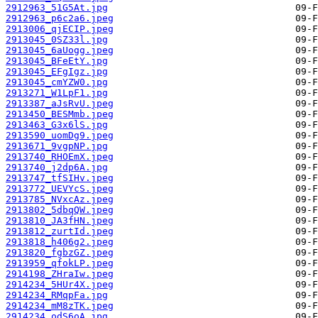
2912963_51G5At.jpg
2912963_p6c2a6.jpeg
2913006_qjECIP.jpeg
2913045_0SZ33l.jpg
2913045_6aUogg.jpeg
2913045_BFeEtY.jpg
2913045_EFgIgz.jpg
2913045_cmYZW0.jpg
2913271_W1LpF1.jpg
2913387_aJsRvU.jpeg
2913450_BESMmb.jpeg
2913463_G3x6lS.jpg
2913590_uomDg9.jpeg
2913671_9vgpNP.jpg
2913740_RHOEmX.jpeg
2913740_j2dp6A.jpg
2913747_tfSIHv.jpeg
2913772_UEVYcS.jpeg
2913785_NVxcAz.jpeg
2913802_5dbqQW.jpeg
2913810_JA3fHN.jpeg
2913812_zurtId.jpeg
2913818_h406g2.jpeg
2913820_fgbzGZ.jpeg
2913959_qfokLP.jpeg
2914198_ZHraIw.jpeg
2914234_5HUr4X.jpeg
2914234_RMqpFa.jpg
2914234_mM8zTK.jpeg
2914234_odS6oA.jpg