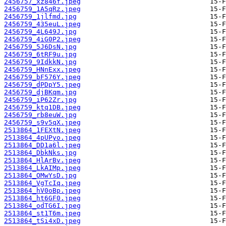
2456757_xz846f.jpeg
2456759_1A5qRz.jpeg
2456759_1jlfmd.jpg
2456759_435euL.jpeg
2456759_4L649J.jpg
2456759_4iG0P2.jpeg
2456759_5J6DsN.jpg
2456759_6tRF9u.jpg
2456759_9IdkkN.jpg
2456759_HNnExx.jpeg
2456759_bF576Y.jpeg
2456759_dPDpY5.jpeg
2456759_djBKqm.jpg
2456759_iP62Zr.jpg
2456759_ktq1DB.jpeg
2456759_rb8euW.jpg
2456759_s9v5qX.jpeg
2513864_1FEXtN.jpeg
2513864_4pUPyo.jpeg
2513864_DD1a6l.jpeg
2513864_DbkNks.jpg
2513864_HlArBv.jpeg
2513864_LkAIMp.jpeg
2513864_OMwYsD.jpg
2513864_VgTcIq.jpeg
2513864_hV0oBp.jpeg
2513864_ht6GF0.jpeg
2513864_odTG6I.jpeg
2513864_st1T6m.jpeg
2513864_tSi4xD.jpeg