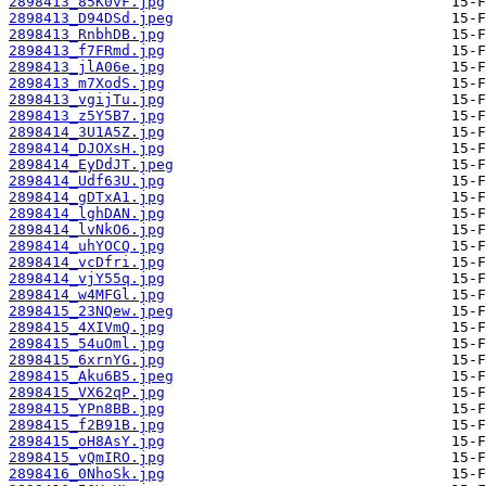
2898413_85K0vF.jpg
2898413_D94DSd.jpeg
2898413_RnbhDB.jpg
2898413_f7FRmd.jpg
2898413_jlA06e.jpg
2898413_m7XodS.jpg
2898413_vgijTu.jpg
2898413_z5Y5B7.jpg
2898414_3U1A5Z.jpg
2898414_DJOXsH.jpg
2898414_EyDdJT.jpeg
2898414_Udf63U.jpg
2898414_gDTxA1.jpg
2898414_lghDAN.jpg
2898414_lvNkO6.jpg
2898414_uhYOCQ.jpg
2898414_vcDfri.jpg
2898414_vjY55q.jpg
2898414_w4MFGl.jpg
2898415_23NQew.jpeg
2898415_4XIVmQ.jpg
2898415_54uOml.jpg
2898415_6xrnYG.jpg
2898415_Aku6B5.jpeg
2898415_VX62qP.jpg
2898415_YPn8BB.jpg
2898415_f2B91B.jpg
2898415_oH8AsY.jpg
2898415_vQmIRO.jpg
2898416_0NhoSk.jpg