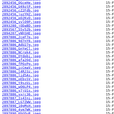
2892456_QGceHe.jpeg
2892456_U49ztP.jpeg
2892456_cZ2Fdb.jpg
2892456_juzYHZ.jpeg
2892456_pQ2KvD.jpeg
2892456_yvlO9P.jpeg
2893280_jODaBD.jpeg
2893567_55v52b.jpeg
2894207_yNhSHE.jpeg
2897886_2ceF7p.jpg
2897886_9d7nY6.jpeg
2897886_AdU27g.jpg
2897886_GnYeCl.jpg
2897886_NCrpk4.jpg
2897886_QYdpbi.jpeg
2897886_afa2Qd.jpg
2897886_fPOzPg.jpg
2897886_icCmaV.jpeg
2897886_l4RJ3z.jpg
2897886_lid5As.jpg
2897886_oEbsSV.jpg
2897886_t9szUi.jpg
2897886_wO6LP4.jpg
2897886_y7jU1s.jpg
2897886_yxrc36.jpg
2897887_Is4Ini.jpeg
2897887_LG7ZWW.jpeg
2897890_10gMsH.jpeg
2897890_4ym7WK.jpeg
2897890_6hGDuR.jpeg