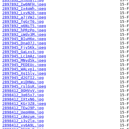
2897892_Iw6NFH.jpeg
2897892_Ix4qWh.jpeg
2897892_LxvN20.jpeg
2897892_a7jVWJ.jpeg
2897892_fgGrT6.jpg
2897892_g6NiT5.jpeg
2897892_hPRzPp.jpeg
2897892_iWdv3M.jpeg
2897945_BIuH6p.jpeg
2897945_DnaO7J.jpeg
2897945_Fjy5Kk.jpeg
2897945_GaLxy3.jpg
2897945_Lc1mAz.jpeg
2897945_MNyd5k.jpeg
2897945_PEDEUc.jpeg
2897945_WALyp1.jpeg
2897945_Xg1Sly.jpeg
2897945_d2GTI2.jpg
2897945_eiDHWu.jpg
2897945_rslGsK.jpeg
2898412_0QHVyV.jpg
2898412_3q65x7.jpg
2898412_IXtxN6.jpg
2898412_KGr3Z8.jpeg
2898412_TEwJ9P.jpg
2898412_UepHHm.jpg
2898412_cAmzum.jpg
2898412_i3vZlq.jpg
2898412_yy6A9L.jpg