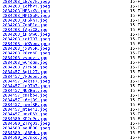
2884203_1E7e7k.jpeg
2884203_IofhPY.jpeg
2884203_MBSiXV.jpeg
2884203_MPISuM.jpeg
2884203_XHGknT.jpg
2884203_ZgbB1o.jpg
2884203_fApiC8.jpg
2884203_iHRAwQ.jpeg
2884203_ietT97.jpeg
2884203_jWXVem.jpeg
2884203_jx8V5R.jpeg
2884203_k8znhF.jpeg
2884203_vvopvr.jpg
2884203_wC4dGm.jpg
2884203_yJcPpH.jpg
2884457_6gfL2T.jpg
2884457_7FUeom.jpg
2884457_D4kss7.jpeg
2884457_Lq9Tb7.jpeg
2884457_NUZBmt.jpg
2884457_cmTbb4.jpg
2884457_j6cfBS.jpg
2884457_jwwfRR.jpg
2884457_mta44I.jpg
2884457_unxD6Y.jpg
2884580_XP2ePe.jpg
2884580_ZTrgO3.jpeg
2884580_aeUBDO.jpeg
2884580_jA6FHc.jpg
2884580_po7mxo.jpg