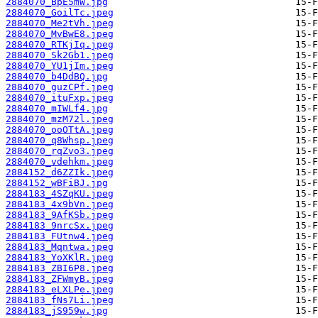
2884070_BpE5mW.jpg
2884070_GoilTc.jpeg
2884070_Me2tVh.jpeg
2884070_MvBwE8.jpeg
2884070_RTKjIq.jpeg
2884070_Sk2Gb1.jpeg
2884070_YU1jIm.jpeg
2884070_b4DdBQ.jpg
2884070_guzCPf.jpeg
2884070_ituFxp.jpeg
2884070_mIWLf4.jpg
2884070_mzM72l.jpeg
2884070_ooOTtA.jpeg
2884070_q8Whsp.jpeg
2884070_rqZvo3.jpeg
2884070_vdehkm.jpeg
2884152_d6ZZIk.jpeg
2884152_wBFiBJ.jpg
2884183_4SZqKU.jpeg
2884183_4x9bVn.jpeg
2884183_9AfKSb.jpeg
2884183_9nrcSx.jpeg
2884183_FUtnw4.jpeg
2884183_Mqntwa.jpeg
2884183_YoXKlR.jpeg
2884183_ZBI6P8.jpeg
2884183_ZFWmyB.jpeg
2884183_eLXLPe.jpeg
2884183_fNs7Li.jpeg
2884183_jS959w.jpg