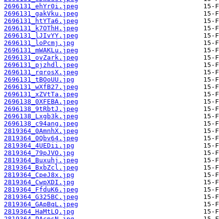
2696131_ehYr0i.jpeg
2696131_gakVku.jpeg
2696131_htYTa6.jpeg
2696131_k7OThH.jpeg
2696131_lJIvYY.jpeg
2696131_loPcmj.jpg
2696131_mWAKLu.jpeg
2696131_ovZark.jpeg
2696131_pjzhdl.jpeg
2696131_rqrosX.jpeg
2696131_tBOoUU.jpg
2696131_wXfB27.jpeg
2696131_xZVtTa.jpeg
2696138_0XFEBA.jpeg
2696138_9tRbtJ.jpeg
2696138_Lxgb3k.jpeg
2696138_c94ang.jpeg
2819364_0AmnhX.jpeg
2819364_0Qbv64.jpeg
2819364_4UEDii.jpg
2819364_79pJVO.jpg
2819364_Buxuhj.jpeg
2819364_BxbZcl.jpeg
2819364_CpeJ8x.jpg
2819364_CwpXDI.jpg
2819364_FfduK6.jpeg
2819364_G325BC.jpeg
2819364_GApBqL.jpeg
2819364_HaMtLQ.jpg
2819364_PAcpsN.jpg