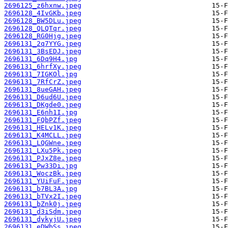
2696125_z6hxnw.jpeg
2696128_4IvGKb.jpeg
2696128_BW5DLu.jpeg
2696128_QLQTqr.jpeg
2696128_RG0Hjg.jpeg
2696131_2q7YYG.jpeg
2696131_3BsEDJ.jpeg
2696131_6Dq9H4.jpg
2696131_6hrfXy.jpeg
2696131_7IGKOl.jpg
2696131_7RfCrZ.jpeg
2696131_8ueGAH.jpeg
2696131_D6ud6U.jpeg
2696131_DKgde0.jpeg
2696131_E6nh1I.jpg
2696131_FQbPZf.jpeg
2696131_HELv1K.jpeg
2696131_K4MCLL.jpeg
2696131_LQGWne.jpeg
2696131_LXu5Pk.jpeg
2696131_PJxZ8e.jpeg
2696131_Pw33Di.jpg
2696131_WoczBk.jpeg
2696131_YUiFuF.jpeg
2696131_b7BL3A.jpg
2696131_bTVx2I.jpeg
2696131_bZnk0j.jpeg
2696131_d3iSdm.jpeg
2696131_dykyjU.jpeg
2696131_eDWbSs.jpeg