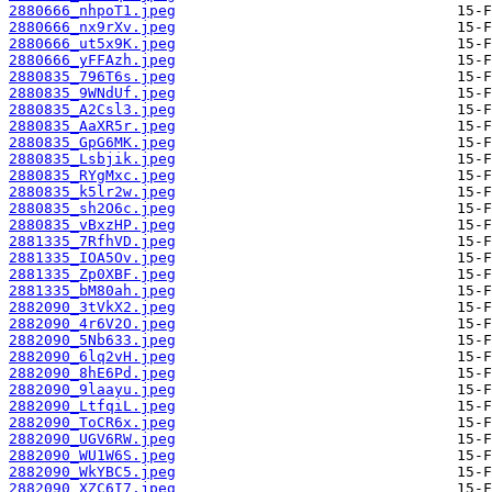
2880666_nhpoT1.jpeg
2880666_nx9rXv.jpeg
2880666_ut5x9K.jpeg
2880666_yFFAzh.jpeg
2880835_796T6s.jpeg
2880835_9WNdUf.jpeg
2880835_A2Csl3.jpeg
2880835_AaXR5r.jpeg
2880835_GpG6MK.jpeg
2880835_Lsbjik.jpeg
2880835_RYgMxc.jpeg
2880835_k5lr2w.jpeg
2880835_sh2O6c.jpeg
2880835_vBxzHP.jpeg
2881335_7RfhVD.jpeg
2881335_IOA5Ov.jpeg
2881335_Zp0XBF.jpeg
2881335_bM80ah.jpeg
2882090_3tVkX2.jpeg
2882090_4r6V2O.jpeg
2882090_5Nb633.jpeg
2882090_6lq2vH.jpeg
2882090_8hE6Pd.jpeg
2882090_9laayu.jpeg
2882090_LtfqiL.jpeg
2882090_ToCR6x.jpeg
2882090_UGV6RW.jpeg
2882090_WU1W6S.jpeg
2882090_WkYBC5.jpeg
2882090_XZC6I7.jpeg