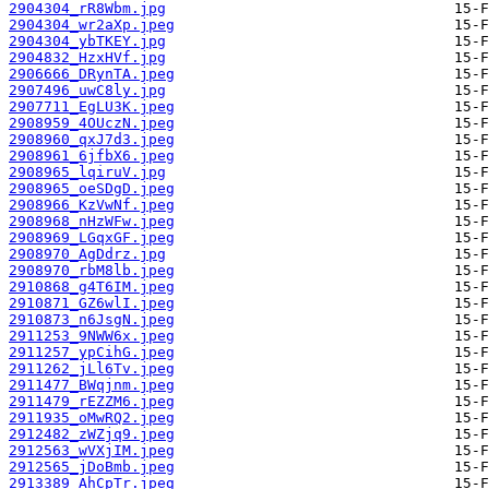
2904304_rR8Wbm.jpg
2904304_wr2aXp.jpeg
2904304_ybTKEY.jpg
2904832_HzxHVf.jpg
2906666_DRynTA.jpeg
2907496_uwC8ly.jpg
2907711_EgLU3K.jpeg
2908959_4OUczN.jpeg
2908960_qxJ7d3.jpeg
2908961_6jfbX6.jpeg
2908965_lqiruV.jpg
2908965_oeSDgD.jpeg
2908966_KzVwNf.jpeg
2908968_nHzWFw.jpeg
2908969_LGqxGF.jpeg
2908970_AgDdrz.jpg
2908970_rbM8lb.jpeg
2910868_g4T6IM.jpeg
2910871_GZ6wlI.jpeg
2910873_n6JsgN.jpeg
2911253_9NWW6x.jpeg
2911257_ypCihG.jpeg
2911262_jLl6Tv.jpeg
2911477_BWqjnm.jpeg
2911479_rEZZM6.jpeg
2911935_oMwRQ2.jpeg
2912482_zWZjq9.jpeg
2912563_wVXjIM.jpeg
2912565_jDoBmb.jpeg
2913389_AhCpTr.jpeg