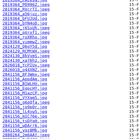
2819364_PD996Z.jpeg
2819364_RVcrTI.jpeg
2819364_a56juz.jpg
2819364_bFUJUd.jpg
2819364_bYN4oD.jpg
2819364_jKSxUh.jpeg
2819364_pUrof1.jpeg
2819364_roXRho.jpg
2819364_yimmwZ.jpeg
2824129_Q6gY5d.jpg
2824129_RCMtWX.jpeg
2824130_8kVymS.jpeg
2824130_xa76h2.jpg
2826018_YcPIUv.jpeg
2826018_o44XNZ.jpg
2841156_8F3Wmx.jpeg
2841156_AppdAm.jpg
2841156_BIWLHU.jpg
2841156_EgpcHY.jpg
2841156_M1azCP.jpg
2841156_VYXgm5.jpg
2841156_g6pQfa.jpeg
2841156_jo9p0r.jpg
2841156_lL4vw5.jpg
2841156_mIC76e.jpg
2841156_tsDYqH.jpg
2841156_wDArr6.jpg
2841156_yqz8Mb.jpg
2880264_2m6AAY.jpeg