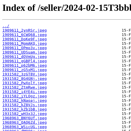
Index of /seller/2024-02-15T3bb
../
1909611_2ynRSr.jpeg
1909611_6CWQ68.jpeg
1909611_DoKe9F.jpeg
1909611_MgmAKQ.jpeg
1909611_OPmo3v.jpeg
1909611_UDSuam.jpeg
1909611_dOVmUg.jpeg
1909611_gGBPl4.jpeg
1909611_p62bM6.jpeg
1909611_zG5xM1.jpeg
1931582_3zGT8V.jpeg
1931582_8G4GNj.jpeg
1931582_PwXolY.jpeg
1931582_ZtmRwe.jpeg
1931582_i4YE4i.jpeg
1931582_iYLOgz.jpeg
1931582_kNaoaj.jpeg
1931582_kZ8VJs.jpeg
1931582_kZb1bB.jpeg
1931582_wH3x3J.jpeg
1968963_BNY6Uf.jpeg
1968963_QAQ6Zd.jpeg
1968963_WSicUG.jpeg