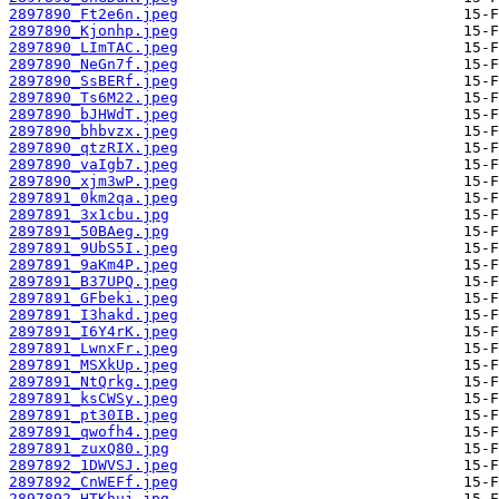
2897890_Ft2e6n.jpeg
2897890_Kjonhp.jpeg
2897890_LImTAC.jpeg
2897890_NeGn7f.jpeg
2897890_SsBERf.jpeg
2897890_Ts6M22.jpeg
2897890_bJHWdT.jpeg
2897890_bhbvzx.jpeg
2897890_qtzRIX.jpeg
2897890_vaIgb7.jpeg
2897890_xjm3wP.jpeg
2897891_0km2qa.jpeg
2897891_3x1cbu.jpg
2897891_50BAeg.jpg
2897891_9UbS5I.jpeg
2897891_9aKm4P.jpeg
2897891_B37UPQ.jpeg
2897891_GFbeki.jpeg
2897891_I3hakd.jpeg
2897891_I6Y4rK.jpeg
2897891_LwnxFr.jpeg
2897891_MSXkUp.jpeg
2897891_NtQrkg.jpeg
2897891_ksCWSy.jpeg
2897891_pt30IB.jpeg
2897891_qwofh4.jpeg
2897891_zuxQ80.jpg
2897892_1DWVSJ.jpeg
2897892_CnWEFf.jpeg
2897892_HTKhuj.jpg