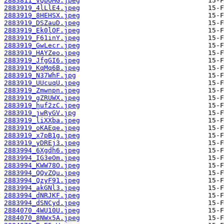
2883811_vQbOMG.jpeg
2883919_4lLlE4.jpeg
2883919_8HEHSX.jpeg
2883919_DSZauD.jpeg
2883919_Ek0lOF.jpeg
2883919_F61inY.jpeg
2883919_GwLecr.jpeg
2883919_HAYZeo.jpeg
2883919_JfgGI6.jpeg
2883919_KqMq6B.jpeg
2883919_N37WhF.jpg
2883919_UUcuqU.jpeg
2883919_Zmwnpn.jpeg
2883919_gZRUWX.jpeg
2883919_huf2zC.jpeg
2883919_jwRyGV.jpg
2883919_liXXba.jpeg
2883919_oKAEqe.jpeg
2883919_x7pB1g.jpeg
2883919_yDREj3.jpeg
2883994_6Xgdh6.jpeg
2883994_IG3eOm.jpeg
2883994_KWW78O.jpeg
2883994_QQvZQu.jpeg
2883994_QzyF91.jpeg
2883994_akGNl3.jpeg
2883994_dNRJKF.jpeg
2883994_dSNCyd.jpeg
2884070_4WU10U.jpeg
2884070_8NWx5A.jpeg