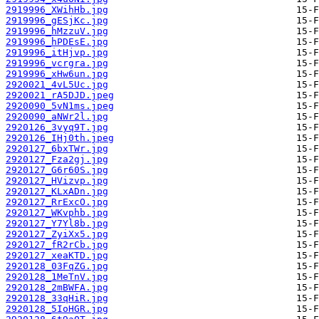
2919996_XWihHb.jpg
2919996_gESjKc.jpg
2919996_hMzzuV.jpg
2919996_hPDEsE.jpg
2919996_itHjvp.jpg
2919996_vcrgra.jpg
2919996_xHw6un.jpg
2920021_4vL5Uc.jpg
2920021_rA5DJD.jpeg
2920090_5vN1ms.jpeg
2920090_aNWr2l.jpg
2920126_3vyq9T.jpg
2920126_IHj0th.jpeg
2920127_6bxTWr.jpg
2920127_Fza2gj.jpg
2920127_G6r60S.jpg
2920127_HVizvp.jpg
2920127_KLxADn.jpg
2920127_RrExcO.jpg
2920127_WKvphb.jpg
2920127_Y7Yl8b.jpg
2920127_ZyiXx5.jpg
2920127_fR2rCb.jpg
2920127_xeaKTD.jpg
2920128_03FqZG.jpg
2920128_1MeTnV.jpg
2920128_2mBWFA.jpg
2920128_33qHiR.jpg
2920128_5IoHGR.jpg