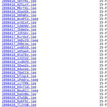
2898416_56YrKL.jpg
2898416_HZ5ixY.jpg
2898416_MbrT4i.jpg
2898416_OUaVGk.jpg
2898416_U6hWhx.jpg
2898416_WxqPI3.jpeg
2898416_orGCoY.jpg
2898417_52WVWV.jpg
2898417_Ih8mVe.jpg
2898417_J2hSDr.jpg
2898417_RirUuY.jpg
2898417_VmDv29.jpeg
2898417_ZHbCgo.jpg
2898417_og8hS9.jpg
2898417_om5awX.jpg
2898418_0taT6v.jpg
2898418_13ZIUZ.jpg
2898418_1vdAYD.jpg
2898418_5DwaZo.jpg
2898418_A4wxpe.jpg
2898418_T8qCC4.jpg
2898418_bfJaLk.jpg
2898418_iPqdru.jpeg
2898418_ii7fRK.jpg
2898418_kQvT1d.jpg
2898420_Bpu81J.jpeg
2898420_EwUxNq.jpg
2898420_O7w5BL.jpg
2898420_RokFhC.jpg
2898420_TlJYUB.jpg