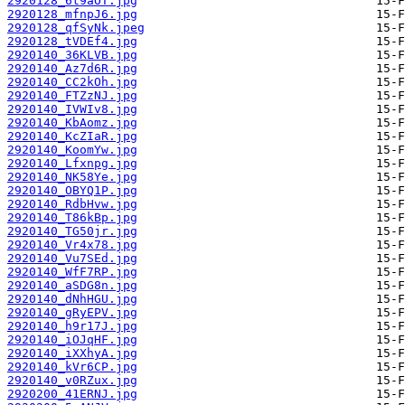
2920128_6t9aOT.jpg
2920128_mfnpJ6.jpg
2920128_qfSyNk.jpeg
2920128_tVDEf4.jpg
2920140_36KLVB.jpg
2920140_Az7d6R.jpg
2920140_CC2kOh.jpg
2920140_FTZzNJ.jpg
2920140_IVWIv8.jpg
2920140_KbAomz.jpg
2920140_KcZIaR.jpg
2920140_KoomYw.jpg
2920140_Lfxnpg.jpg
2920140_NK58Ye.jpg
2920140_OBYQ1P.jpg
2920140_RdbHvw.jpg
2920140_T86kBp.jpg
2920140_TG50jr.jpg
2920140_Vr4x78.jpg
2920140_Vu7SEd.jpg
2920140_WfF7RP.jpg
2920140_aSDG8n.jpg
2920140_dNhHGU.jpg
2920140_gRyEPV.jpg
2920140_h9r17J.jpg
2920140_iOJqHF.jpg
2920140_iXXhyA.jpg
2920140_kVr6CP.jpg
2920140_v0RZux.jpg
2920200_41ERNJ.jpg