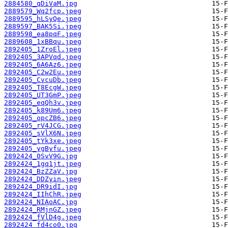
2884580_qDiVaM.jpg
2889579_Wq2fcp.jpeg
2889595_hLSyQe.jpeg
2889597_BAK5Si.jpeg
2889598_ea8pqF.jpeg
2889608_1xBBqu.jpeg
2892405_1ZroEl.jpeg
2892405_3APVqd.jpeg
2892405_6A6Az6.jpeg
2892405_C2w2Eu.jpeg
2892405_CvcuDb.jpeg
2892405_T8EcgW.jpeg
2892405_UT3GmP.jpeg
2892405_eqQh3v.jpeg
2892405_k89Um6.jpeg
2892405_opcZB6.jpeg
2892405_rV4JCG.jpeg
2892405_sVlX6N.jpeg
2892405_tYk3xe.jpeg
2892405_ygByfu.jpeg
2892424_0SvV9G.jpg
2892424_1gq1jt.jpeg
2892424_BzZZaV.jpg
2892424_DDZyin.jpeg
2892424_DR9idI.jpg
2892424_IIhChR.jpeg
2892424_NIAoAC.jpg
2892424_RMjnGZ.jpeg
2892424_fVlD4g.jpeg
2892424_fd4co0.jpg