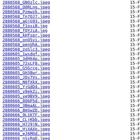
2880568_GNOzlc.jpeg
2880568_O0RLng.jpeg
2880568_Pzmwzk.jpeg
2880568_Tn7OJ7.jpeg
2880568_aGjG93.jpeg
2880568_f1osiB.jpg
2880568_fQYJiA.jpg
2880568_kHfspr.jpeg
2880568_onO5vi.jpeg
2880568_penUhA.jpeg
2880568_zoSlc3.jpeg
2880605_1wsdqf.jpeg
2880605_3dH64p.jpeg
2880605_72sLF8.jpeg
2880605_G5Grcg.jpeg
2880605_GH38wr.jpeg
2880605_JDv7Vs.jpeg
2880605_N0fXkX.jpeg
2880605_YjGdD4.jpeg
2880605_y8ekZi.jpeg
2880605_ye9BV9.jpeg
2880666_0O6P5d.jpeg
2880666_3BmaAL.jpeg
2880666_8mSwZD.jpeg
2880666_9L1KTF.jpeg
2880666_CLjKbb.jpeg
2880666_H7J9jN.jpeg
2880666_HjXAXn.jpeg
2880666_eJ6MOd.jpeg
2880666_nSsRqD.jpeg