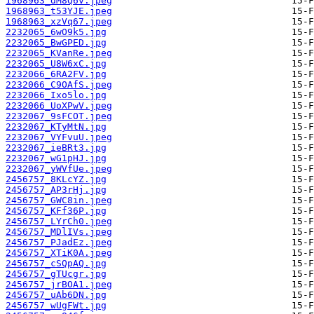
1968963_dM8Q6v.jpeg
1968963_t53YJE.jpeg
1968963_xzVq67.jpeg
2232065_6wO9k5.jpg
2232065_BwGPED.jpg
2232065_KVanRe.jpeg
2232065_U8W6xC.jpg
2232066_6RA2FV.jpg
2232066_C9OAfS.jpeg
2232066_Ixo5lo.jpg
2232066_UoXPwV.jpeg
2232067_9sFCOT.jpeg
2232067_KTyMtN.jpg
2232067_VYFvuU.jpeg
2232067_ieBRt3.jpg
2232067_wG1pHJ.jpg
2232067_yWVfUe.jpeg
2456757_8KLcYZ.jpg
2456757_AP3rHj.jpg
2456757_GWC8in.jpeg
2456757_KFf36P.jpg
2456757_LYrCh0.jpeg
2456757_MDlIVs.jpeg
2456757_PJadEz.jpeg
2456757_XTiK0A.jpeg
2456757_cSQpAQ.jpg
2456757_gTUcgr.jpg
2456757_jrBOA1.jpeg
2456757_uAb6DN.jpg
2456757_wUgFWt.jpg