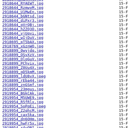
2918644_RYAEWT.jpg
2918644_RzmwyM.jpg
2918644_U1MwEn.jpg
2918644_bGNtsd.jpg
2918644_diPxr3.jpg
2918644_gVrQBj.jpg
2918644_hZZQ3Q.jpg
2918644_vjUqvi.jpg
2918644_wIjDuV.jpg
2918695_pT5bAX.jpg
2918769_xGznWQ.jpg
2918899_0wyjdq.jpg
2918899_OSvXzV.jpg
2918899_OloGuV.jpg
2918899_PChvix.jpg
2918899_Z0Uu4X.jpg
2918899_gD5kmM.jpg
2918899_ldU8vX.jpeg
2918899_rEba44.jpg
2918899_znGSmf.jpg
2919954_23mgus.jpg
2919954_BGkCAk.jpg
2919954_M5UWE9.jpg
2919954_R5fRlx.jpg
2919954_SoPqEi.jpeg
2919954_Z2qhcM.jpg
2919954_cax5ka.jpg
2919954_dn6OHm.jpg
2919954_hwFr5x.jpg
2919954_x4uONI.jpg