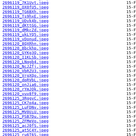
2696119_7K1Uvt.jpeg
2696119_OX0fU5.jpeg
2696119_TG6BXh.jpeg
2696119_Ts9hxE.jpeg
2696119_UDvk4b.jpeg
2696119_dKttGG.jpeg
2696119_dMkcZd.jpeg
2696119_ukLYQ5.jpeg
2696119_vDonud.jpeg
2696120_8QXRhn.jpeg
2696120_8bckhp.jpeg
2696120_GYKg3Q.jpeg
2696120_I1KLSb.jpeg
2696120_LNqgb4.jpeg
2696120_NcJZfj.jpeg
2696120_VbRZU3.jpeg
2696120_VrgXQo.jpeg
2696120_dpRVbL.jpeg
2696120_onJia6.jpeg
2696120_rYmJQk.jpeg
2696120_vuv8f9.jpeg
2696125_3RggvC.jpeg
2696125_CK7p4a.jpeg
2696125_LuFDNv.jpeg
2696125_MV0UiU.jpeg
2696125_PSB7Du.jpeg
2696125_ZFMeVo.jpeg
2696125_acJ0fS.jpeg
2696125_at5C4Y.jpeg
2696125_ru6T6S.jpeg