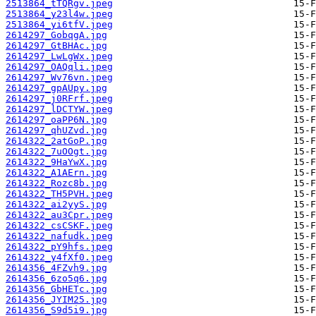
2513864_tTQRgv.jpeg
2513864_y23l4w.jpeg
2513864_yi6tfV.jpeg
2614297_GobqgA.jpg
2614297_GtBHAc.jpg
2614297_LwLgWx.jpeg
2614297_OAQqli.jpeg
2614297_Wv76vn.jpeg
2614297_gpAUpy.jpg
2614297_j0RFrf.jpeg
2614297_lDCTYW.jpeg
2614297_oaPP6N.jpg
2614297_qhUZvd.jpg
2614322_2atGoP.jpg
2614322_7uOOgt.jpg
2614322_9HaYwX.jpg
2614322_A1AErn.jpg
2614322_Rozc8b.jpg
2614322_TH5PVH.jpeg
2614322_ai2yyS.jpg
2614322_au3Cpr.jpeg
2614322_csCSKF.jpeg
2614322_nafudk.jpeg
2614322_pY9hfs.jpeg
2614322_y4fXf0.jpeg
2614356_4FZvh9.jpg
2614356_6zo5q6.jpg
2614356_GbHETc.jpg
2614356_JYIM25.jpg
2614356_S9d5i9.jpg