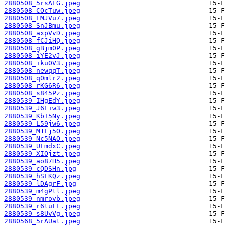
2880508_5rsAEG.jpeg
2880508_COcTuw.jpeg
2880508_EMJVu7.jpeg
2880508_SnJBmu.jpeg
2880508_axpVvD.jpeg
2880508_fCJiHQ.jpeg
2880508_gBjm0P.jpeg
2880508_iYE2vJ.jpeg
2880508_iku0V3.jpeg
2880508_newqqT.jpeg
2880508_q0mlr2.jpeg
2880508_rKG6R6.jpeg
2880508_s845Pz.jpeg
2880539_IHgEdY.jpeg
2880539_J6Eiw3.jpeg
2880539_KbI5Ny.jpeg
2880539_L59jw6.jpeg
2880539_M1Lj5O.jpeg
2880539_Nc5NAO.jpeg
2880539_ULmdxC.jpeg
2880539_XIOjzt.jpeg
2880539_ao87H5.jpeg
2880539_cQDSHn.jpg
2880539_hSLKQz.jpeg
2880539_lDAgrF.jpg
2880539_m4gPtl.jpeg
2880539_nmrovb.jpeg
2880539_r6tuFE.jpeg
2880539_s8UvVg.jpeg
2880568_5rAUat.jpeg