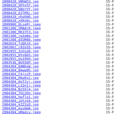
2898420_VNhWCU.jpg
2898420_XPtqTF.jpg
2898420_bBprVY.jpg
2898420_dJlM5L.jpg
2898420_nhohHO.jpg
2898420_xXKnOc.jpg
2899980_6LsqPr.jpeg
2901306_5MAAr0.jpeg
2901306_RK37F3.jpg
2901306_rw2q6p.jpg
2901308_dIUR6b.jpeg
2902024_fsDkJX.jpg
2902062_c8ZpID.jpeg
2902955_3zUioD.jpg
2902955_HYvGD3.jpg
2902955_Uu19VH.jpg
2903536_8U55OP.jpg
2904304_6ANknW.jpg
2904304_8mwwOh.jpg
2904304_F4jsiP.jpeg
2904304_HkwknJ.jpg
2904304_HuTJyj.jpeg
2904304_L32nlr.jpeg
2904304_Nz5Xl4.jpg
2904304_TGC2On.jpeg
2904304_hwfloI.jpg
2904304_iUtzS4.jpg
2904304_kZZ3iD.jpg
2904304_msuOmA.jpg
2904304_qMaoLv.jpeg