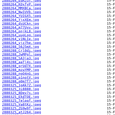
2880264_EqRJ3Y.jpeg
2880264_KQxfyP.jpeg
2880264_MMXBCa.jpeg
2880264_NwIUVb.jpeg
2880264_YUIGX5.jpeg
2880264_YjxXEm.jpg
2880264_dsUCkn.jpg
2880264_m77Uyv.jpg
2880264_pnjkL8.jpeg
2880264_uugLog.jpeg
2880264_v1NLIe.jpg
2880264_vjz7he.jpeg
2880288_56J5mX.jpg
2880288_Crl0di.jpeg
2880288_JwMPgl.jpeg
2880288_SA3ja3.jpg
2880288_aaTj4s.jpeg
2880288_grUd7X.jpeg
2880288_mzuYMP.jpg
2880288_ngO4nG.jpg
2880288_o1notV.jpg
2880288_q0m7f7.jpg
2880325_1gAk7Z.jpeg
2880325_3i8888.jpg
2880325_8Dev7s.jpg
2880325_EkdTOE.jpg
2880325_Telpqf.jpeg
2880325_Va8tKz.jpeg
2880325_ZG9w9f.jpeg
2880325_atJ264.jpeg