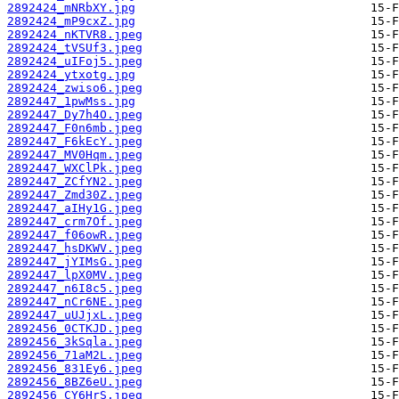
2892424_mNRbXY.jpg
2892424_mP9cxZ.jpg
2892424_nKTVR8.jpeg
2892424_tVSUf3.jpeg
2892424_uIFoj5.jpeg
2892424_ytxotg.jpg
2892424_zwiso6.jpeg
2892447_1pwMss.jpg
2892447_Dy7h4O.jpeg
2892447_F0n6mb.jpeg
2892447_F6kEcY.jpeg
2892447_MV0Hqm.jpeg
2892447_WXClPk.jpeg
2892447_ZCfYN2.jpeg
2892447_Zmd30Z.jpeg
2892447_aIHy1G.jpeg
2892447_crm7Of.jpeg
2892447_f06owR.jpeg
2892447_hsDKWV.jpeg
2892447_jYIMsG.jpeg
2892447_lpX0MV.jpeg
2892447_n6I8c5.jpeg
2892447_nCr6NE.jpeg
2892447_uUJjxL.jpeg
2892456_0CTKJD.jpeg
2892456_3kSqla.jpeg
2892456_71aM2L.jpeg
2892456_831Ey6.jpeg
2892456_8BZ6eU.jpeg
2892456_CY6HrS.jpeg