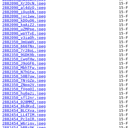
2882090_Xr2QcN.jpeg
2882090_al4dzQ.jpeg
2882090_iQuokN.jpeg
2882090_jvc1ww.jpeg
2882090_kDQuQ6.jpeg
2882090_kqAiZ2.jpeg
2882090_uZMPpe.jpeg
2882090_wpYTvE.jpeg
2882090_y3iaOh.jpeg
2882350_3mUaWV.jpeg
2882350_666TNx.jpeg
2882350_7r28oL.jpeg
2882350_9GDK9b.jpeg
2882350_CwgFHw.jpeg
2882350_J9oGF6.jpeg
2882350_MbhTFw.jpeg
2882350_N7hGtw.jpeg
2882350_S0B7uw.jpeg
2882350_TNjGZp.jpeg
2882350_ZNpq2V.jpeg
2882350_fVgqOI.jpeg
2882350_hu0a2i.jpeg
2882350_sfl2nr.jpeg
2882454_028MMZ.jpeg
2882454_8kdKvd.jpeg
2882454_BLCXya.jpeg
2882454_LL4TIM.jpeg
2882454_PcIqIR.jpeg
2882454_W6rigv.jpeg
2882454_bRRr0K.jpeg