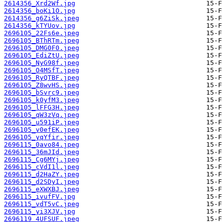
2614356_Xrd2Wf.jpg
2614356_boKi1O.jpg
2614356_g6ZiSk.jpeg
2614356_kTYUov.jpg
2696105_22Fs6e.jpeg
2696105_BThRTm.jpeg
2696105_DMG0F0.jpeg
2696105_EdiZtU.jpeg
2696105_NyG98f.jpeg
2696105_O4MSfT.jpeg
2696105_RyQTBF.jpeg
2696105_Z8wvHS.jpeg
2696105_bSvrc9.jpeg
2696105_k0yfM3.jpeg
2696105_lFFG3H.jpeg
2696105_qW3zVq.jpeg
2696105_u591iP.jpeg
2696105_v0efEK.jpeg
2696105_yqYfir.jpeg
2696115_0avo84.jpeg
2696115_36mJId.jpeg
2696115_Cg6MYj.jpeg
2696115_cVdI1l.jpeg
2696115_d2HaZY.jpeg
2696115_d2SDyI.jpeg
2696115_eXWXBJ.jpeg
2696115_ivufFV.jpg
2696115_vdT5vC.jpeg
2696115_yi3XJV.jpg
2696119_4UFSUF.jpeg