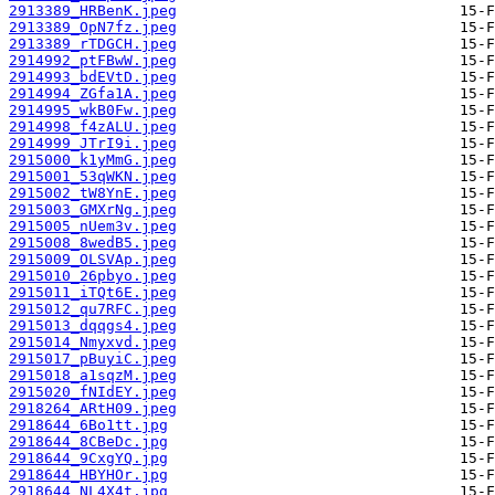
2913389_HRBenK.jpeg
2913389_OpN7fz.jpeg
2913389_rTDGCH.jpeg
2914992_ptFBwW.jpeg
2914993_bdEVtD.jpeg
2914994_ZGfa1A.jpeg
2914995_wkB0Fw.jpeg
2914998_f4zALU.jpeg
2914999_JTrI9i.jpeg
2915000_k1yMmG.jpeg
2915001_53qWKN.jpeg
2915002_tW8YnE.jpeg
2915003_GMXrNg.jpeg
2915005_nUem3v.jpeg
2915008_8wedB5.jpeg
2915009_OLSVAp.jpeg
2915010_26pbyo.jpeg
2915011_iTQt6E.jpeg
2915012_qu7RFC.jpeg
2915013_dqqgs4.jpeg
2915014_Nmyxvd.jpeg
2915017_pBuyiC.jpeg
2915018_a1sqzM.jpeg
2915020_fNIdEY.jpeg
2918264_ARtH09.jpeg
2918644_6Bo1tt.jpg
2918644_8CBeDc.jpg
2918644_9CxgYQ.jpg
2918644_HBYHOr.jpg
2918644_NL4X4t.jpg