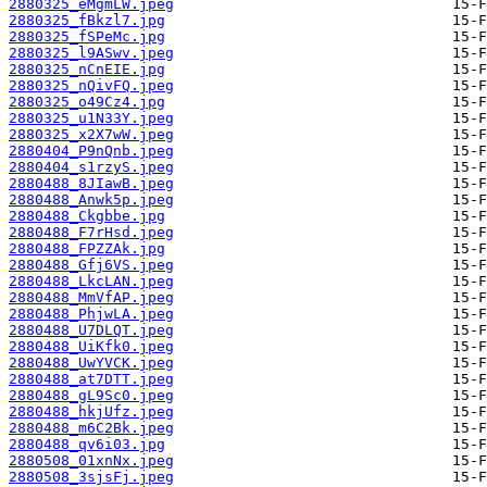
2880325_eMgmLW.jpeg
2880325_fBkzl7.jpg
2880325_fSPeMc.jpg
2880325_l9ASwv.jpeg
2880325_nCnEIE.jpg
2880325_nQivFQ.jpeg
2880325_o49Cz4.jpg
2880325_u1N33Y.jpeg
2880325_x2X7wW.jpeg
2880404_P9nQnb.jpeg
2880404_s1rzyS.jpeg
2880488_8JIawB.jpeg
2880488_Anwk5p.jpeg
2880488_Ckgbbe.jpg
2880488_F7rHsd.jpeg
2880488_FPZZAk.jpg
2880488_Gfj6VS.jpeg
2880488_LkcLAN.jpeg
2880488_MmVfAP.jpeg
2880488_PhjwLA.jpeg
2880488_U7DLQT.jpeg
2880488_UiKfk0.jpeg
2880488_UwYVCK.jpeg
2880488_at7DTT.jpeg
2880488_gL9Sc0.jpeg
2880488_hkjUfz.jpeg
2880488_m6C2Bk.jpeg
2880488_qv6i03.jpg
2880508_01xnNx.jpeg
2880508_3sjsFj.jpeg