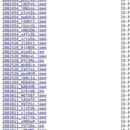
2882454_l0EPxG.jpeg
2882454_lRB1go.jpeg
2882454_nIygZw.jpeg
2882454_pw6nCA.jpeg
2882454_rSDHrI.jpeg
2882454_rUucnG.jpeg
2882454_sNB2DW.jpeg
2882454_vAfvZb.jpeg
2882454_xrvvHa.jpeg
2882528_2lXOt1.jpeg
2882528_8jtNSK.jpeg
2882528_AyzHlo.jpg
2882528_QO6nyL.jpeg
2882528_QYCIMz.jpg
2882528_Wn8ULg.jpeg
2882528_Z1E7o1.jpeg
2882528_mwoMtM.jpeg
2882528_r6Nc1a.jpeg
2883204_Hbb6h6.jpeg
2883811_BAB3HR.jpeg
2883811_GrkrmQ.jpg
2883811_HET58f.jpeg
2883811_IAhAfk.jpeg
2883811_O97ZSc.jpeg
2883811_Sj1FUb.jpeg
2883811_ilc6aS.jpeg
2883811_rdITYm.jpeg
2883811_sRM5pP.jpeg
2883811_tV710o.jpg