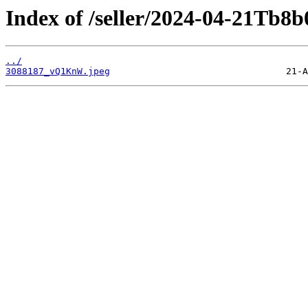
Index of /seller/2024-04-21Tb8b
../
3088187_vQ1KnW.jpeg